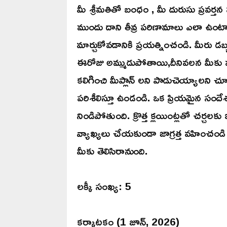
మీ శ్రీమతితో బంధం , మీ దురుసు ప్రవర్త
ముందు దాని తీవ్ర పరిణామాలు ఎలా ఉంట
మార్చుకోవడానికి ప్రయత్నించండి. మీరు డబ్
ఈరోజు అమ్ముడుపోతాయి,దీనివలన మీకు 
కలిగించి మీప్లాన్ లని పాడుచెయ్యాలని చూ
పరిశీలిస్తూ ఉండండి. ఒక ప్రియమైన స
నిండిపోతుంది. క్రొత్త క్లయింట్లతో చర్చ
వ్యాఖ్యలు చేయకుండా జాగ్రత్త వహించండ
మీకు తెలిసిరానుంది.
లక్కీ సంఖ్య: 5
కర్కాటకం (1 జూన్, 2026)