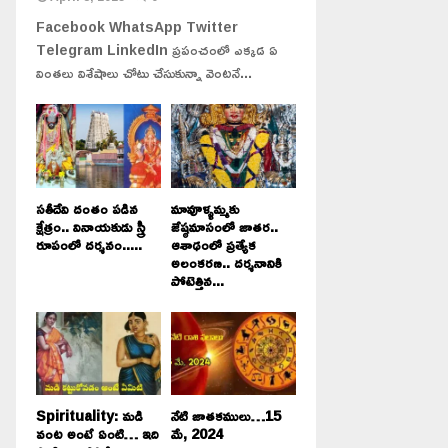
Facebook WhatsApp Twitter
Telegram LinkedIn ప్రపంచంలో ఎక్కడ ఏ
వింతలు విశేషాలు చోటు చేసుకున్నా వెంటనే...
సతీదేవి దంతం పడిన
మావూళ్ళమ్మకు
క్షేత్రం.. వినాయకుడు స్త్రీ
జేష్ఠమాసంలో జాతర..
రూపంలో దర్శనం.....
ఆశాఢంలో ప్రత్యేక
అలంకరణ.. దర్శనానికి
పోటెత్తిన...
Spirituality: మడి
నేటి జాతకములు…15
వంట అంటే ఏంటి… ఇది
మే, 2024