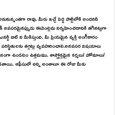
ున్నంతగా రావు. మీరు ఇచ్చే పెద్ద పార్టీలోకి అందరినీ
తటికీ అవసరమైనప్పుడు ఈవెంట్లను నిర్వహించడానికి తగినట్లుగా
 బిట్ ని మీకిస్తుంది. మీ ప్రియమైన వ్యక్తి అంగీకారం
పరిస్థితులకు తగ్గట్లు వ్యవహరించాలి.అనవసర విషయాలు
ంగా ఉండటం ఉత్తమము. శాస్త్రోక్తమైన కర్మలు/ హోమాలు/
బడతాయి. ఆఫీసులో అన్ని అంశాలూ ఈ రోజు మీకు