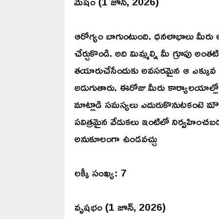
మేషం (1 జూన్, 2026)
ఆరోగ్యం బాగుంటుంది. ధనలాభాలు మీరు అనుక
చేర్చుకొండి. అది మిమ్మల్ని మీ గ్రూపు అం
తయారుచేసేందుకు అవసరమైన ఆ ఎక్కువ ఎనర్జీ
అడుగుతారు. ఈరోజు మీరు కార్యాలయాల్లో 
మాట్లాడి సమస్యలు ఎదురుకొనుటకంటె మౌన
పవిత్రమైన వేడుకలు ఇంటిలో నిర్వహించ
అనుకూలంగా ఉండవచ్చు
లక్కీ సంఖ్య: 7
వృషభం (1 జూన్, 2026)