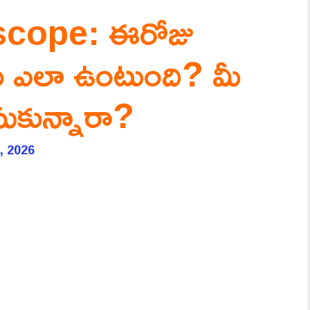
cope: ఈరోజు
కు ఎలా ఉంటుంది? మీ
ుకున్నారా?
, 2026