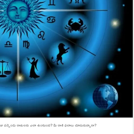
్నెండు రాశులకు ఎలా ఉంటుంది? మీ రాశి ఫలాలు చూసుకున్నారా?