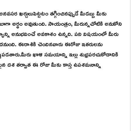
వసర ఖర్చులుపెట్టటం తగ్గించినప్పుడే మీడబ్బు మీకు
ాగా అర్ధం అవుతుంది. సాయంత్రం, మీరున్నచోటికి అనుకోని
ాహిత్యాన్ని అనుభవించే అవకాశం ఉన్నది. పని విషయంలో మీరు
ంచనుంది. ఈరాశికి చెందినవారు ఈరోజు ఇతరులను
డతారు.మీరు ఖాళి సమయాన్ని ఇల్లు శుభ్రపరచుకోడానికి
టతరమైన దశ తర్వాత ఈ రోజు మీకు కాస్త ఉపశమనాన్ని