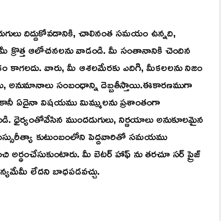
ెరుగులు దిద్దుకోవడానికి, చాలినంత సమయం ఉన్నది,
ీ క్రొత్త ఆలోచనలను వాడండి. మీ సంతానానికి చెందిన
ం కాగలదు. వారు, మీ ఆశలమేరకు ఎదిగి, మీకలలను నిజం
, అనుమానాలు సంబంధాన్ని దెబ్బతీస్తాయి.ఈకారణముగా
ు.కానీ ఏదైనా విషయము మిమ్ములను ప్రశాంతంగా
డండి. ధైర్యంతోవేసిన ముందడుగులు, నిర్ణయాలు అనుకూలమైన
యస్సురీత్యా కుటుంబంలోని పెద్దవారితో సమయము
చి అర్ధంచేసుకుంటారు. మీ బెటర్ హాఫ్ ను తరచూ సర్ ప్రైజ్
ాన్యమేమీ లేదని బాధపడవచ్చు.