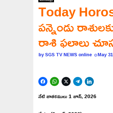
Astrology
Today Horos
పన్నెండు రాశుల
రాశి ఫలాలు చూస
by
SGS TV NEWS online
May 31
Facebook
WhatsApp
Twitter
Telegram
LinkedIn
నేటి జాతకములు 1 జూన్, 2026