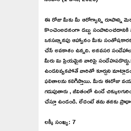
ఈ రోజు మీకు మీ ఆరోగ్యాన్ని రూపాన్ని మ
కొంచెంఅదనంగా డబ్బు సంపాదించడానికి మ
ఒకసన్మానపు ఆహ్వానం మీకు సంతోషకారక
చేసే అవకాశం ఉన్నది. అనవసర సందేహాలు
మీరు మి ప్రియమైన వారిపై సందేహపడొద్ద
ఉండనివ్వకపోతే వారితో కూర్చుని మాట్లా
ఫలితాలను కలిగిస్తాయి. మీరు ఈరోజు వ
గడుపుతారు , జీవితంలో ఉండే చిక్కులగురిం
చేస్తూ ఉండండి. లేదంటే తను తనకు ప్రాధ
లక్కీ సంఖ్య: 7