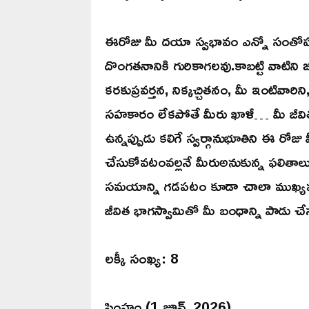
ఈరోజు మీ దయా స్వభావం ఎన్నో సంతోషకర 
దొంగతనానికి గురికాగలవు.కాబట్టి వాటిన
కరకుప్రవర్తన, నిక్కచ్చితనం, మీ ఇంటివారిని
సహకారం లేకపోతే మీరు ఖాళీ… మీ జీవి
ఉన్నప్పుడు కలిగే స్వర్గానుభూతిని ఈ రోజ
చేసుకోవటంవల్లనే మీరుఅనుకున్న ఫలితాల
సమయాన్ని గడపటం కూడా చాలా ముఖ్యము,
జీవిత భాగస్వామితో మీ బంధాన్ని పాడు చేస్
లక్కీ సంఖ్య: 8
సింహం (1 జూన్, 2026)