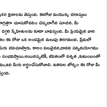
క్షణాలను తెస్తుంది. ఈరోజు మియొక్క చరాస్తులు
ి జాగ్రత్తగా చూసుకోవటం చెప్పదాగిన సూచన. మీ
, దగ్గరి స్నేహితులను కూడా బాధిస్తుంది. మీ ప్రియమైన వారి
తం ఈ రోజు ఒక అందమైన మలుపు తిరగనుంది. ప్రేమలో
ు మీరు చవిచూస్తారు. కాలం విలువైనది,దానిని సద్వినియోగము
ు సంభవిస్తాయి.అయినప్పటికీ, జీవితంలో వశ్యత ,కుటుంబంతో
ఇది మీరు అర్థంచేసుకోవాలి. ఇతరుల జోక్యం ఈ రోజు మీ
తుంది.