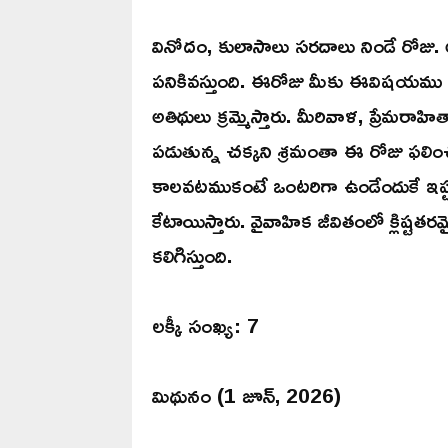
వినోదం, కులాసాలు సరదాలు నిండే రోజు. అన
పనికివస్తుంది. ఈరోజు మీకు ఈవిషయము బ
అతిథులు క్రమ్మెస్తారు. మీరివాళ, ప్రేమర
పడుతున్న చక్కని శ్రమంతా ఈ రోజు ఫలి
కాలవటముకంటే ఒంటరిగా ఉండేందుకే ఇష్టప
కేటాయిస్తారు. వైవాహిక జీవితంలో క్లిష్
కలిగిస్తుంది.
లక్కీ సంఖ్య: 7
మిథునం (1 జూన్, 2026)