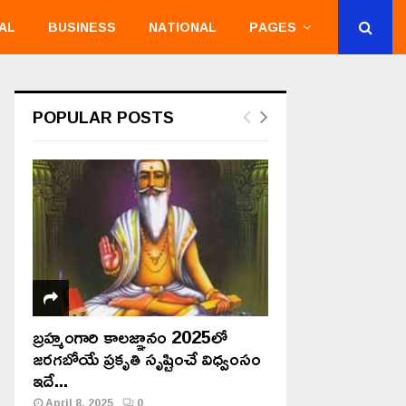
AL
BUSINESS
NATIONAL
PAGES
POPULAR POSTS
బ్రహ్మంగారి కాలజ్ఞానం 2025లో
జరగబోయే ప్రకృతి సృష్టించే విధ్వంసం
ఇదే...
April 8, 2025
0