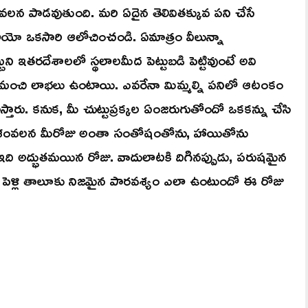
న వలన పాడవుతుంది. మరి ఏదైన తెలివితక్కువ పని చేసే
ాయో ఒకసారి ఆలోచించండి. ఏమాత్రం వీలున్నా
బుని ఇతరదేశాలలో స్థలాలమీద పెట్టుబడి పెట్టివుంటే అవి
మంచి లాభలు ఉంటాయి. ఎవరేనా మిమ్మల్ని పనిలో ఆటంకం
స్తారు. కనుక, మీ చుట్టుప్రక్కల ఏంజరుగుతోందో ఒకకన్ను చేసి
ందేశంవలన మీరోజు అంతా సంతోషంతోను, హాయితోను
లకు ఇది అద్భుతమయిన రోజు. వాదులాటకి దిగినప్పుడు, పరుషమైన
ి పెళ్లి తాలూకు నిజమైన పారవశ్యం ఎలా ఉంటుందో ఈ రోజు