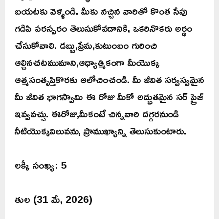
బయటకు వెళ్ళండి. మీకు నచ్చిన వారితో కొంత సేపు
గడిపి పరస్పరం తెలుసుకోవడానికి, ఒకరినొకరు అర్థం
చేసుకోవాలి. డబ్బు,ప్రేమ,కుటుంబం గురించి
ఆల్చినచటముమాని,ఆధ్యాత్మికంగా మీయొక్క
ఆత్మసంతృప్తికొరకు ఆలోచించండి. మీ జీవిత సర్వస్వమైన
మీ జీవిత భాగస్వామి ఈ రోజు మీకో అద్భుతమైన సర్ ప్రైజ్
ఇవ్వవచ్చు. ఈరోజు,మీకంటే చిన్నవారి దగ్గరనుండి
నీటియొక్కవిలువను, ప్రాముఖ్యాన్ని తెలుసుకుంటారు.
లక్కీ సంఖ్య: 5
తుల (31 మే, 2026)