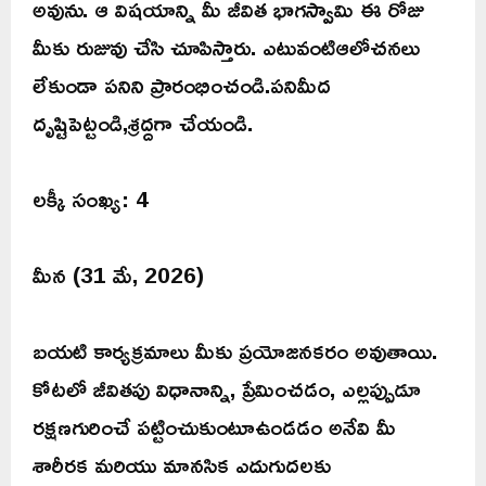
అవును. ఆ విషయాన్ని మీ జీవిత భాగస్వామి ఈ రోజు
మీకు రుజువు చేసి చూపిస్తారు. ఎటువంటిఆలోచనలు
లేకుండా పనిని ప్రారంభించండి.పనిమీద
దృష్టిపెట్టండి,శ్రద్దగా చేయండి.
లక్కీ సంఖ్య: 4
మీన (31 మే, 2026)
బయటి కార్యక్రమాలు మీకు ప్రయోజనకరం అవుతాయి.
కోటలో జీవితపు విధానాన్ని, ప్రేమించడం, ఎల్లప్పుడూ
రక్షణగురించే పట్టించుకుంటూఉండడం అనేవి మీ
శారీరక మరియు మానసిక ఎదుగుదలకు