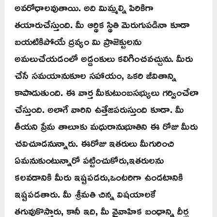
అవరోధాలవుతాయి. అది మిమ్మల్ని పిరికిగా
తయారుచేస్తుంది. మీ ఆర్థిక స్థితి మెరుగుపడినా కూడా
బయటికిపోయే ద్రవ్యం మి ప్రాజెక్టులను
అమలుచేయడంలో అడ్డంకులు కలిగించవచ్చును. మీరు
చేసే సమయానుకూల సహాయం, ఒకరి జీవితాన్ని
కాపాడుతుంది. ఈ వార్త మీకుటుంబసభ్యులు గర్వించేలా
చేస్తుంది. అలాగే వారిని ఉత్తేజపరుస్తుంది కూడా. మీ
తీయని ప్రేమ తాలూకు మధురానుభూతిని ఈ రోజు మీరు
చవిచూడనున్నారు. ఈరోజు ఇతరులు మీగురించి
ఏమనుకుంటున్నారో పట్టించుకోరు,ఇతరులను
కలవడానికి మీరు ఇష్టపడరు,ఒంటరిగా ఉండటానికి
ఇష్టపడతారు. మీ శ్రీమతి చిన్న విషయాలకే
తగువుకొస్తారు, కానీ ఇది, మీ వైవాహిక బంధాన్ని దీర్ఘ