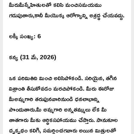
మీరుమీస్నేహితులతో కలిసి మంచిసమయము
గడుపుతారు,కానీ మీయొక్క ఆరోగ్యాన్ని అశ్రద్ధ చేయవద్దు.
లక్కీ సంఖ్య: 6
కన్య (31 మే, 2026)
ఒక పరిమితిని మించి అలిసిపోకండి. సరియైన, తగిన
విశ్రాంతి తీసుకోవడం మరచిపోకండి. మీరు ఈరోజు
మీఅమ్మగారి తరుఫునవారినుండి ధనలాభాన్ని
పొందుతారు.మీ అమ్మగారి అన్నతమ్ములు లేక మీ
తాతగారు మీకు ఆర్ధికసహాయము చేస్తారు. సానుకూల
దృక్పథం కలిగి, సమర్థించగవారు అయిన మిత్రులతో