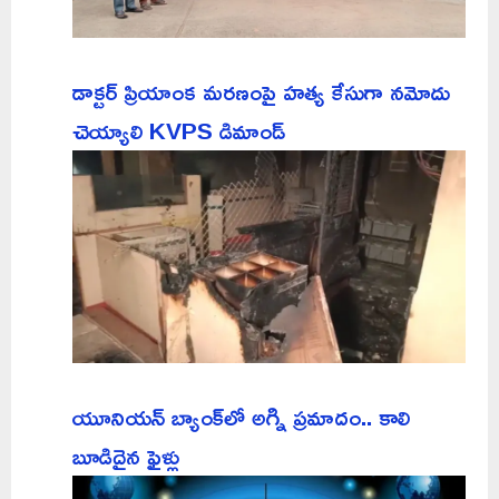
డాక్టర్ ప్రియాంక మరణంపై హత్య కేసుగా నమోదు
చెయ్యాలి KVPS డిమాండ్
యూనియన్ బ్యాంక్‌లో అగ్ని ప్రమాదం.. కాలి
బూడిదైన ఫైళ్లు