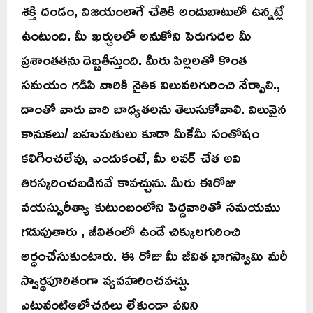
శక్తి దండం, విజయంలాగే చేతికి అందుబాటులో ఉన్నట్లే
ఉంటుంది. మీ ఖర్చులలో అనుకోని పెరుగుదల మీ
ప్రశాంతతను దెబ్బతీస్తుంది. మీరు పిల్లలతో కొంత
సమయం గడిపి వారికి నైతిక విలువలగురించి నేర్పాలి.,
దాంతో వారు వారి బాధ్యతలను తెలుసుకోవాలి. విలువైన
కానుకలు/ బహుమతులు కూడా మీకేమీ సంతోషం
కలిగించలేవు, ఎందుకంటే, మీ లవర్ చేత అవి
తిరస్కరించబడినవే కావచ్చును. మీరు ఈరోజు
వయస్సురీత్యా కుటుంబంలోని పెద్దవారితో సమయము
గడుపుతారు , జీవితంలో ఉండే చిక్కులగురించి
అర్ధంచేసుకుంటారు. ఈ రోజు మీ జీవిత భాగస్వామి మరీ
స్వార్థపూరితంగా వ్యవహరించవచ్చు.
ఎటువంటిఆలోచనలు లేకుండా పనిని