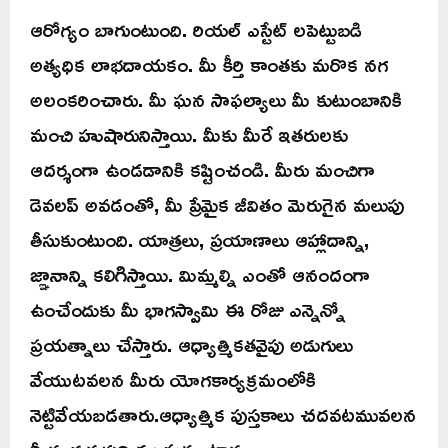
ఆరోగ్యం బాగుంటుంది. రియల్ ఎస్టేట్ లపెట్టుబడి
అత్యధిక లాభదాయకం. మీ కీర్తి కాంతకు మరొక నగ
అలంకరించారు. మీ ఘన సాఫల్యాలు మీ కుటుంబానికి
మంచి హుషారునిస్తాయి. మీకు మీరే ఇతరులకు
ఆదర్శంగా ఉండడానికి కష్టించండి. మీరు మంచిగా
డెవలప్ అవడంతో, మీ ప్రేమైక జీవితం మెరుగైన మలుపు
తీసుకుంటుంది. యాత్రలు, ప్రయాణాలు ఆహ్లాదాన్ని,
జ్ఞానాన్ని కలిగిస్తాయి. మిమ్మల్ని ఎంతో ఆనందంగా
ఉంచేందుకు మీ భాగస్వామి ఈ రోజు ఎన్నెన్నో
ప్రయత్నాలు చేస్తారు. ఆధ్యాత్మికతవైపు అడుగులు
వేయుటవలన మీరు యోగకార్యక్రమంలోకి
నెట్టివేయబడతారు.ఆధ్యాత్మిక పుస్తకాలు చదవటమువలన