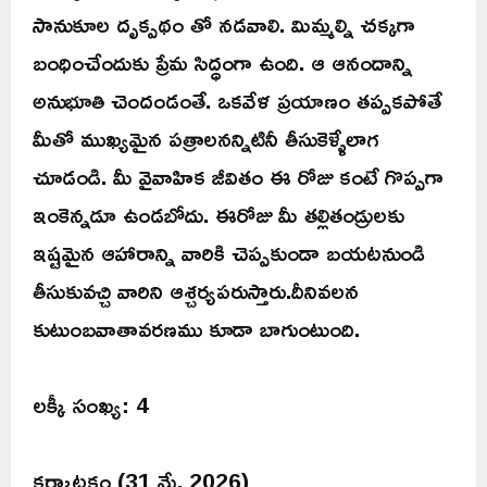
సానుకూల దృక్పథం తో నడవాలి. మిమ్మల్ని చక్కగా
బంధించేందుకు ప్రేమ సిద్ధంగా ఉంది. ఆ ఆనందాన్ని
అనుభూతి చెందండంతే. ఒకవేళ ప్రయాణం తప్పకపోతే
మీతో ముఖ్యమైన పత్రాలనన్నిటినీ తీసుకెళ్ళేలాగ
చూడండి. మీ వైవాహిక జీవితం ఈ రోజు కంటే గొప్పగా
ఇంకెన్నడూ ఉండబోదు. ఈరోజు మీ తల్లితండ్రులకు
ఇష్టమైన ఆహారాన్ని వారికి చెప్పకుండా బయటనుండి
తీసుకువచ్చి వారిని ఆశ్చర్యపరుస్తారు.దీనివలన
కుటుంబవాతావరణము కూడా బాగుంటుంది.
లక్కీ సంఖ్య: 4
కర్కాటకం (31 మే, 2026)