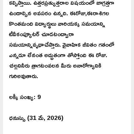
కల్పిస్తాయి. ఉత్తరప్రత్యుత్తరాల విషయంలో జాగ్రత్తగా
ఉండాల్సిన అవసరం ఉన్నది. ఈరోజు,ఈరాశిగల
కొంతమంది విద్యార్థులు వారియక్క సమయాన్ని
టీవీకంప్యూటర్ చూడటంద్వారా
సమయాన్నివృధాచేస్తారు. వైవాహిక జీవితం గతంలో
ఎన్నడూ లేనంత అద్భుతంగా తోస్తోంది ఈ రోజు.
చల్లనినీరు త్రాగటంవలన మీరు అనారోగ్యానికి
గురిఅవుతారు.
లక్కీ సంఖ్య: 9
ధనుస్సు (31 మే, 2026)