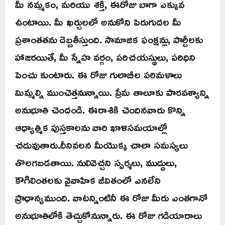
మీ నమ్మకం, మరియు శక్తి, ఈరోజు బాగా ఎక్కువ
ఉంటాయి. మీ ఖర్చులలో అనుకోని పెరుగుదల మీ
ప్రశాంతతను దెబ్బతీస్తుంది. సామాజిక ఫంక్షన్లు, పార్టీలకు
హాజరయితే, మీ స్నేహ వర్గం, పరిచయస్థులు, పరిధిని
పెంచు కుంటారు. ఈ రోజు గులాబీల పరిమళాలు
మిమ్మల్ని ముంచెత్తనున్నాయి. ప్రేమ తాలూకు పారవశ్యాన్ని
అనుభూతి చెందండి. ఈరాశికి చెందినవారు కొన్ని
ఆధ్యాత్మిక పుస్తకాలను వారి ఖాళిసమయాల్లో
చదువుతారు.దీనివలన మీయొక్క చాలా సమస్యలు
తొలగబడతాయి. నులివెచ్చని స్పర్శలు, ముద్దులు,
కౌగిలింతలకు వైవాహిక జీవితంలో ఎనలేని
ప్రాధాన్యముంది. వాటన్నింటినీ ఈ రోజు మీరు ఎంతగానో
అనుభూతిలోకి తెచ్చుకోనున్నారు. ఈ రోజు గడియారాలు