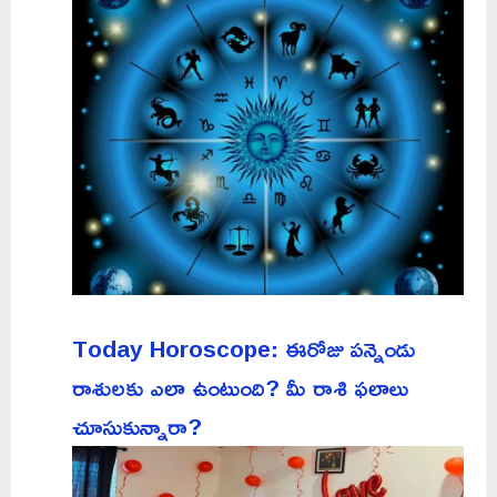
Today Horoscope: ఈరోజు పన్నెండు
రాశులకు ఎలా ఉంటుంది? మీ రాశి ఫలాలు
చూసుకున్నారా?