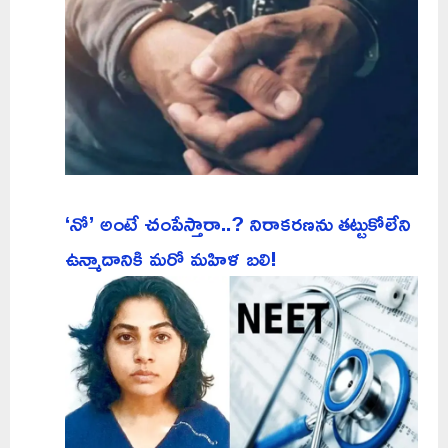
‘నో’ అంటే చంపేస్తారా..? నిరాకరణను తట్టుకోలేని
ఉన్మాదానికి మరో మహిళ బలి!