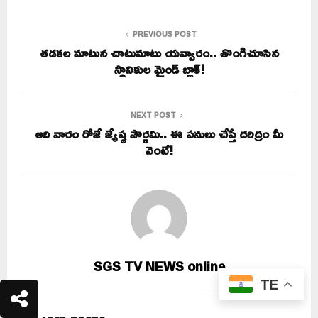
PREVIOUS POST
తడకల మాటున చాటుమాటు యవ్వారం.. తొంగిచూసిన
స్థానికుల మైండ్ బ్లాక్!
NEXT POST
ఆది వారం రోజే జ్యేష్ఠ పౌర్ణమి.. ఈ పనులు చేస్తే దరిద్రం మీ
వెంటే!
SGS TV NEWS online
TE