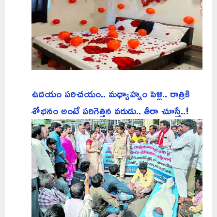
ఉదయం పరిచయం.. మధ్యాహ్నం పెళ్లి.. రాత్రికి
శోభనం అంటే పరిగెత్తిన వరుడు.. తీరా చూస్తే..!