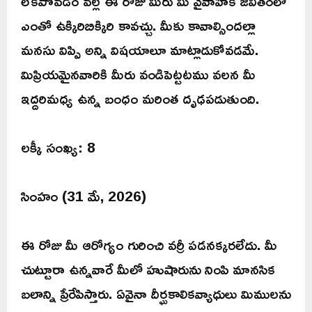
లేకపోవడం వల్ల ఈ రోజు మీరు మీ వైవాహిక జీవితంలో
ఎంతో ఉక్కిరిబిక్కిరి కావచ్చు. మీకు కావాల్సిందల్లా
మనసు విప్పి అన్ని విషయాలూ మాట్లాడుకోవడమే.
మిప్రియమైనవారికి మీరు వండిపెట్టటము వలన మీ
ఇద్దరిమధ్య ఉన్న బంధం మరింత దృఢపడుతుంది.
లక్కీ సంఖ్య: 8
సింహం (31 మే, 2026)
ఈ రోజు మీ ఆరోగ్యం గురించి వర్రీ పడనక్కరలేదు. మీ
చుట్టూరా ఉన్నవారే మీలో హుషారును నింపి మానసిక
బలాన్ని ప్రేరేపిస్తారు. ఏవైనా దీర్ఘకాలికవ్యాధులు మిములను