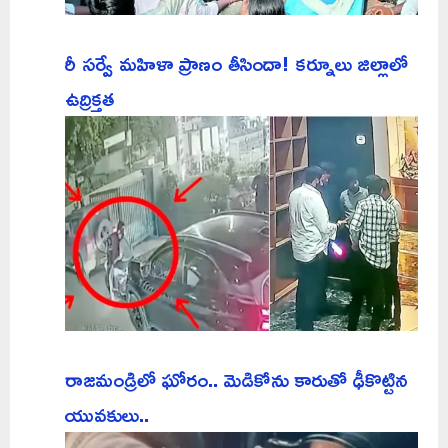
రీ సర్వే మహిళా ప్రాణం తీసిందా! కర్నూలు జిల్లాలో
ఉద్రిక్తత
రాజమండ్రిలో ఘోరం.. మెడికోను కారుతో ఢీకొట్టిన
యువకులు..