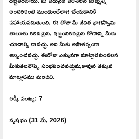
దెబ్బతింటాయి. మీ పదునైన పరిశీలన మిమ్మల్ని
అందరికంటె ముందుండేలాగ చేయడానికి
సహాయపడుతుంది. ఈ రోజు మీ జీవిత భాగస్వామి
తాలూకు కఠినమైన, ఇబ్బందికరమైన కోణాన్ని మీరు
చూడాల్సి రావచ్చు. అది మీకు అసౌకర్యంగా
అన్పించవచ్చు. ఈరోజు ఎక్కువగా మాట్లాడటంవలన
మీకుతలనొప్పి సంభవించవచ్చును,కావున తక్కువ
మాట్లాడము మంచిది.
లక్కీ సంఖ్య: 7
వృషభం (31 మే, 2026)