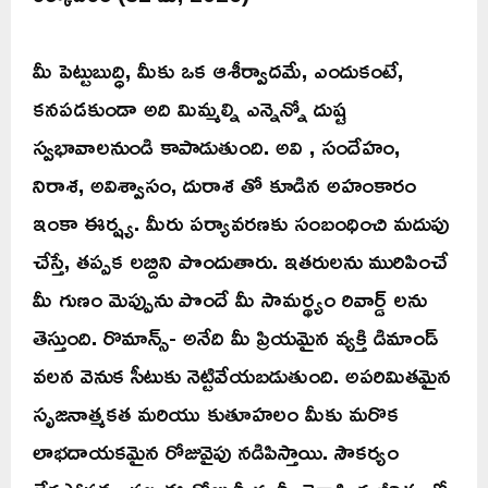
మీ పెట్టుబుద్ధి, మీకు ఒక ఆశీర్వాదమే, ఎందుకంటే,
కనపడకుండా అది మిమ్మల్ని ఎన్నెన్నో దుష్ట
స్వభావాలనుండి కాపాడుతుంది. అవి , సందేహం,
నిరాశ, అవిశ్వాసం, దురాశ తో కూడిన అహంకారం
ఇంకా ఈర్ష్య. మీరు పర్యావరణకు సంబంధించి మదుపు
చేస్తే, తప్పక లబ్దిని పొందుతారు. ఇతరులను మురిపించే
మీ గుణం మెప్పును పొందే మీ సామర్థ్యం రివార్డ్ లను
తెస్తుంది. రొమాన్స్- అనేది మీ ప్రియమైన వ్యక్తి డిమాండ్
వలన వెనుక సీటుకు నెట్టివేయబడుతుంది. అపరిమితమైన
సృజనాత్మకత మరియు కుతూహలం మీకు మరొక
లాభదాయకమైన రోజువైపు నడిపిస్తాయి. సౌకర్యం