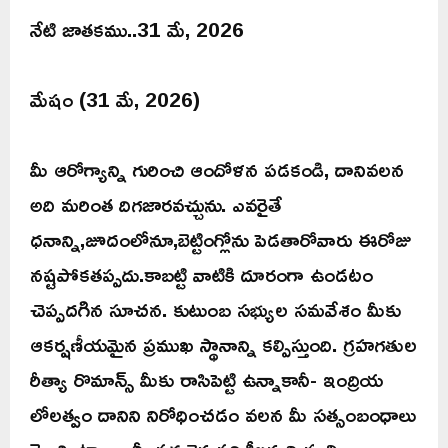
నేటి జాతకము..31 మే, 2026
మేషం (31 మే, 2026)
మీ ఆరోగ్యాన్ని గురించి ఆందోళన పడకండి, దానివలన
అది మరింత దిగజారవచ్చును. ఎవరైతే
ధనాన్ని,జూదంలోనూ,బెట్టింగ్లోను పెడతారోవారు ఈరోజు
నష్టపోకతప్పదు.కాబట్టి వాటికి దూరంగా ఉండటం
చెప్పదగిన సూచన. కుటుంబ సభ్యుల సమవేశం మీకు
ఆకర్షణీయమైన ప్రముఖ స్థానాన్ని కల్పిస్తుంది. గ్రహగతుల
రీత్యా రొమాన్స్ మీకు రాసిపెట్టి ఉన్నాకానీ- ఇంద్రియ
లోలత్వం దానిని నిరోధించడం వలన మీ సత్సంబంధాలు