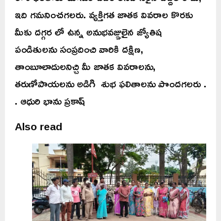
ఇది గమనించగలరు. వ్యక్తిగత జాతక వివరాల కొరకు
మీకు దగ్గర లో ఉన్న అనుభవజ్ఞులైన జ్యోతిష
పండితులను సంప్రదించి వారికి దక్షిణ,
తాంబూలాదులనిచ్చి మీ జాతక వివరాలను,
తరుణోపాయలను అడిగి శుభ ఫలితాలను పొందగలరు .
. ఆధురి భాను ప్రకాష్
Also read