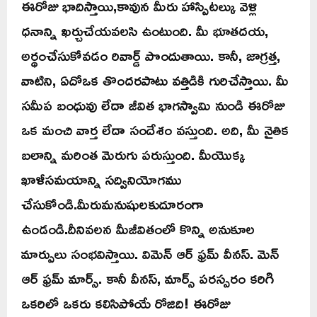
ఈరోజు భాదిస్తాయి,కావున మీరు హాస్పిటల్కు వెళ్లి
ధనాన్ని ఖర్చుచేయవలసి ఉంటుంది. మీ భూతదయ,
అర్థంచేసుకోవడం రివార్డ్ పొందుతాయి. కానీ, జాగ్రత్త,
వాటిని, ఏదోఒక తొందరపాటు వత్తిడికి గురిచేస్తాయి. మీ
సమీప బంధువు లేదా జీవిత భాగస్వామి నుండి ఈరోజు
ఒక మంచి వార్త లేదా సందేశం వస్తుంది. అది, మీ నైతిక
బలాన్ని మరింత మెరుగు పరుస్తుంది. మీయొక్క
ఖాళీసమయాన్ని సద్వినియోగము
చేసుకోండి.మీరుమనుషులకుదూరంగా
ఉండండి.దీనివలన మీజీవితంలో కొన్ని అనుకూల
మార్పులు సంభవిస్తాయి. విమెన్ ఆర్ ఫ్రమ్ వీనస్. మెన్
ఆర్ ఫ్రమ్ మార్స్. కానీ వీనస్, మార్స్ పరస్పరం కరిగి
ఒకరిలో ఒకరు కలిసిపోయే రోజిది! ఈరోజు