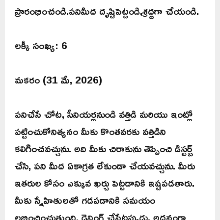
ప్రారంభించండి.పనిమీద దృష్టిపెట్టండి,శ్రద్దగా చేయండి.
లక్కీ సంఖ్య: 6
మకరం (31 మే, 2026)
పనిచేసే చోట, సీనియర్లనుండి వత్తిడి మరియు ఇంట్లో
పట్టించుకోనిత్యనం మీకు కొంతవరకు వత్తిడిని
కలిగించవచ్చును. అది మీకు చిరాకును తెప్పించి డిస్టర్బ్
చేసి, పని మీద ఏకాగ్రత లేకుండా చేయవచ్చును. మీరు
ఇతరుల కోసం ఎక్కువ ఖర్చు పెట్టడానికి ఇష్టపడతారు.
మీకు స్నేహితులతో గడపడానికి సమయం
లభించించుతుంది, డ్రైవింగ్ చేసేటప్పుడు, అదనంగా