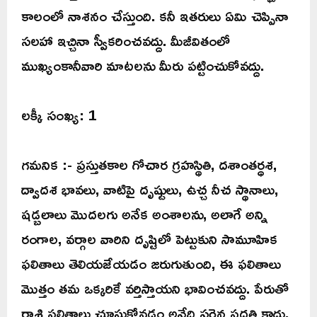
కాలంలో నాశనం చేస్తుంది. కనీ ఇతరులు ఏమి చెప్పినా
సలహా ఇచ్చినా స్వీకరించవద్దు. మీజీవితంలో
ముఖ్యంకానీవారి మాటలను మీరు పట్టించుకోవద్దు.
లక్కీ సంఖ్య: 1
గమనిక :- ప్రస్తుతకాల గోచార గ్రహస్థితి, దశాంతర్ధశ,
ద్వాదశ భావలు, వాటిపై దృష్టులు, ఉచ్చ నీచ స్థానాలు,
షడ్బలాలు మొదలగు అనేక అంశాలను, అలాగే అన్ని
రంగాల, వర్గాల వారిని దృష్టిలో పెట్టుకుని సామూహిక
ఫలితాలు తెలియజేయడం జరుగుతుంది, ఈ ఫలితాలు
మొత్తం తమ ఒక్కరికే వర్తిస్తాయని భావించవద్దు. పేరుతో
రాశి ఫలితాలు చూసుకోవడం అనేది సరైన పద్దతి కాదు,