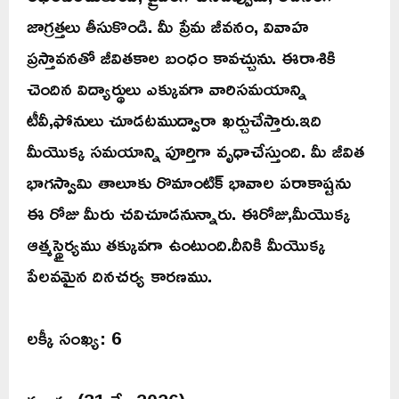
జాగ్రత్తలు తీసుకొండి. మీ ప్రేమ జీవనం, వివాహ
ప్రస్తావనతో జీవితకాల బంధం కావచ్చును. ఈరాశికి
చెందిన విద్యార్థులు ఎక్కువగా వారిసమయాన్ని
టీవీ,ఫోనులు చూడటముద్వారా ఖర్చుచేస్తారు.ఇది
మీయొక్క సమయాన్ని పూర్తిగా వృధాచేస్తుంది. మీ జీవిత
భాగస్వామి తాలూకు రొమాంటిక్ భావాల పరాకాష్టను
ఈ రోజు మీరు చవిచూడనున్నారు. ఈరోజు,మీయొక్క
ఆత్మస్థైర్యము తక్కువగా ఉంటుంది.దీనికి మీయొక్క
పేలవమైన దినచర్య కారణము.
లక్కీ సంఖ్య: 6