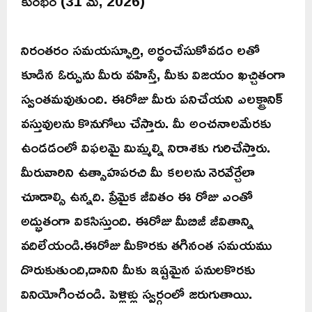
కుంభం (31 మే, 2026)
నిరంతరం సమయస్ఫూర్తి, అర్థంచేసుకోవడం లతో
కూడిన ఓర్పును మీరు వహిస్తే, మీకు విజయం ఖచ్చితంగా
స్వంతమవుతుంది. ఈరోజు మీరు పనిచేయని ఎలక్ట్రానిక్
వస్తువులను కొనుగోలు చేస్తారు. మీ అంచనాలమేరకు
ఉండడంలో విఫలమై మిమ్మల్ని నిరాశకు గురిచేస్తారు.
మీరువారిని ఉత్సాహపరచి మీ కలలను నెరవేర్చేలా
చూడాల్సి ఉన్నది. ప్రేమైక జీవితం ఈ రోజు ఎంతో
అద్భుతంగా వికసిస్తుంది. ఈరోజు మీబిజీ జీవితాన్ని
వదిలేయండి.ఈరోజు మీకొరకు తగినంత సమయము
దొరుకుతుంది,దానిని మీకు ఇష్టమైన పనులకొరకు
వినియోగించండి. పెళ్లిళ్లు స్వర్గంలో జరుగుతాయి.