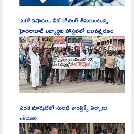
మరో విషాదం.. నీట్ కోచింగ్ తీసుకుంటున్న
హైదరాబాద్ విద్యార్థిని హాస్టల్‌లో బలవన్మరణం
సంత మార్కెట్‌లో సులభ్ కాంప్లెక్స్ ఏర్పాటు
చేయాలి