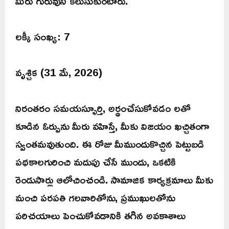
మీరు గురువుని కలుసుకుంటారు.
లక్కీ సంఖ్య: 7
వృశ్చిక (31 మే, 2026)
నిరంతరం సమయస్ఫూర్తి, అర్థంచేసుకోవడం లతో
కూడిన ఓర్పును మీరు వహిస్తే, మీకు విజయం ఖచ్చితంగా
స్వంతమవుతుంది. ఈ రోజు మీముందుకొచ్చిన పెట్టుబడి
పథకాలగురించి మదుపు చేసే ముందు, ఒకటికి
రెండుసార్లు ఆలోచించండి. సామాజిక కార్యక్రమాలు మీకు
మంచి పరపతి గలవారితోను, ప్రముఖులతోను
పరిచయాలు పెంచుకోవడానికి తగిన అవకాశాలు