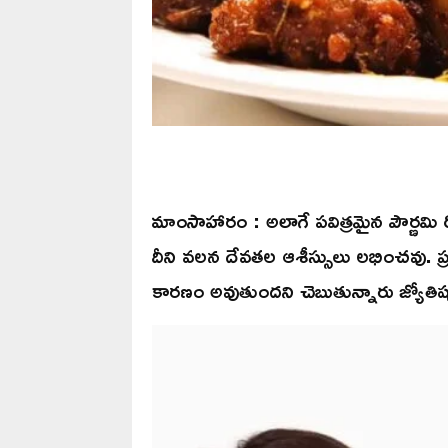
మాంసాహారం : అలాగే పవిత్రమైన పౌర్ణ
దీని వలన దేవతల ఆశీస్సులు లభించవు. ప
కారణం అవుతుందని చెబుతున్నారు జ్యోతిష్య 