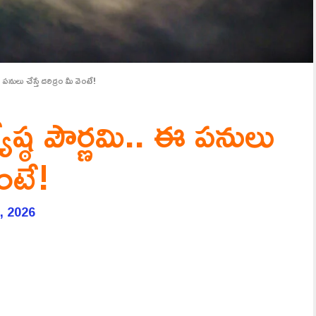
 పనులు చేస్తే దరిద్రం మీ వెంటే!
యేష్ఠ పౌర్ణమి.. ఈ పనులు
ెంటే!
, 2026