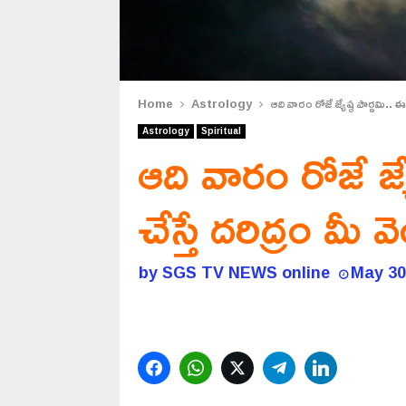
Home
Astrology
ఆది వారం రోజే జ్యేష్ఠ పౌర్ణమి.. ఈ
Astrology
Spiritual
ఆది వారం రోజే జ్
చేస్తే దరిద్రం మీ వ
by
SGS TV NEWS online
May 30
Facebook
WhatsApp
Twitter
Telegram
LinkedIn