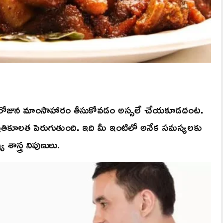
మి రోజున మాంసాహారం తీసుకోవడం అస్సలే చేయకూడదంట.
్రతికూలత పెరుగుతుంది. ఇది మీ ఇంటిలో అనేక సమస్యలకు
శాస్త్ర నిపుణులు.