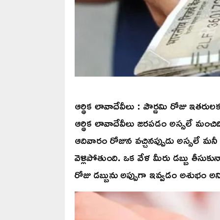
ఆర్థిక లావాదేవీలు : పౌర్ణమి రోజు ఇత
ఆర్థిక లావాదేవీలు జరపడం అస్సలే మంచిది
ఆదివారం రోజున వచ్చినప్పుడు అస్సలే మనీ ఎ
వెళ్లిపోతుంది. ఒక వేళ మీరు డబ్బు తీసుకు
రోజు డబ్బును అప్పుగా ఇవ్వడం అశుభం అన