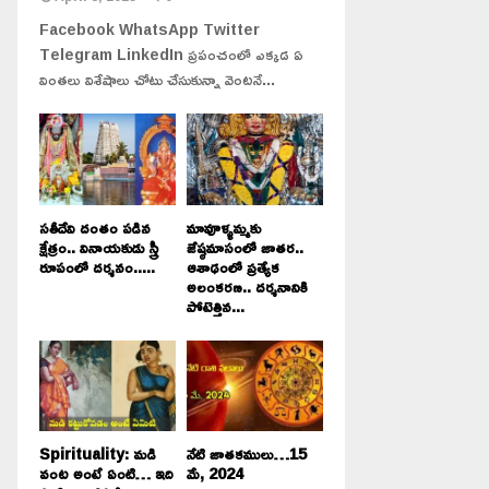
Facebook WhatsApp Twitter
Telegram LinkedIn ప్రపంచంలో ఎక్కడ ఏ
వింతలు విశేషాలు చోటు చేసుకున్నా వెంటనే...
సతీదేవి దంతం పడిన
మావూళ్ళమ్మకు
క్షేత్రం.. వినాయకుడు స్త్రీ
జేష్ఠమాసంలో జాతర..
రూపంలో దర్శనం.....
ఆశాఢంలో ప్రత్యేక
అలంకరణ.. దర్శనానికి
పోటెత్తిన...
Spirituality: మడి
నేటి జాతకములు…15
వంట అంటే ఏంటి… ఇది
మే, 2024