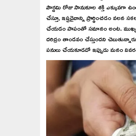
పౌర్ణమి రోజు సానుకూల శక్తి ఎక్కువగా
చేస్తూ, ఇష్టదైవాన్ని ప్రార్థించడం వలన
చేయడం పాపంతో సమానం అంట. ముఖ్యం
దరిద్రం తాండవం చేస్తుందని చెబుతున్నారు జ
పనులు చేయకూడదో ఇప్పుడు మనం వివరం