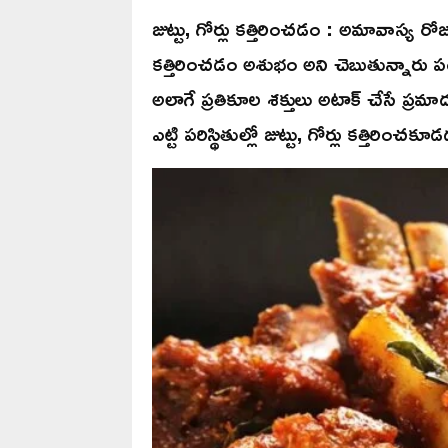
జుట్టు, గోర్లు కత్తిరించడం : అమావాస్య రోజ
కత్తిరించడం అశుభం అని చెబుతున్నారు పం
అలాగే ప్రతికూల శక్తులు అటాక్ చేసే ప్రమ
ఎట్టి పరిస్థితుల్లో జుట్టు, గోర్లు కత్తిరించక