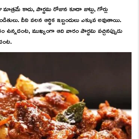
ు మాత్రమే కాదు, పౌర్ణమి రోజున కూడా జుట్టు, గోర్లు
డితులు. దీని వలన ఆర్థిక ఇబ్బందులు ఎక్కువ అవుతాయి.
ాదం ఉన్నదంట, ముఖ్యంగా ఆది వారం పౌర్ణమి వచ్చినప్పుడు
ూడదంట.