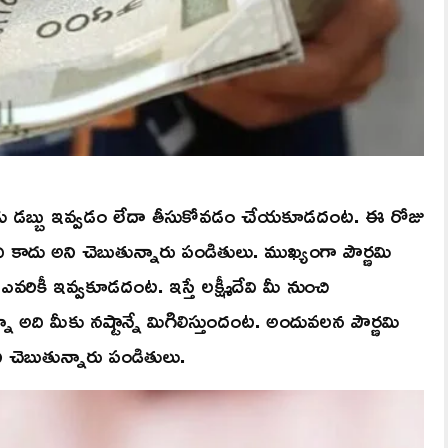
రులకు డబ్బు ఇవ్వడం లేదా తీసుకోవడం చేయకూడదంట. ఈ రోజు
 కాదు అని చెబుతున్నారు పండితులు. ముఖ్యంగా పౌర్ణమి
వరికీ ఇవ్వకూడదంట. ఇస్తే లక్ష్మీదేవి మీ నుంచి
న్నా అది మీకు నష్టాన్నే మిగిలిస్తుందంట. అందువలన పౌర్ణమి
ి చెబుతున్నారు పండితులు.