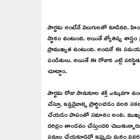
పౌర్ణమి అంటేనే వెలుగులతో కూడినది. హి
స్థానం ఉంటుంది. అయితే జ్యోతిష్య శాస్త్రం
ప్రాముఖ్యత ఉంటుంది. అందుకే ఈ సమయం
పండితులు. అయితే ఈ రోజున ఎట్టి పరిస్థ
చూద్దాం.
పౌర్ణమి రోజు సానుకూల శక్తి ఎక్కువగా
చేస్తూ, ఇష్టదైవాన్ని ప్రార్థించడం వలన
చేయడం పాపంతో సమానం అంట. ముఖ్యం
దరిద్రం తాండవం చేస్తుందని చెబుతున్నారు 
పనులు చేయకూడదో ఇప్పుడు మనం వివరం