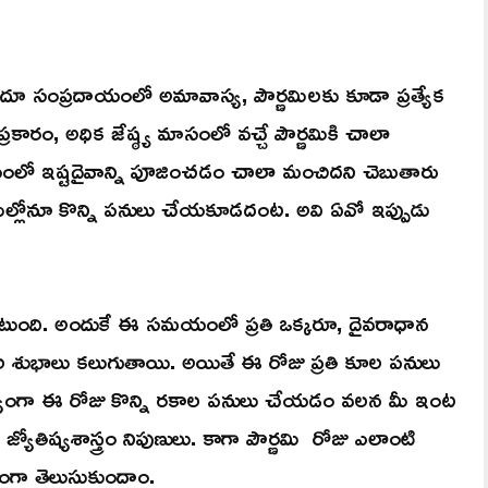
ందూ సంప్రదాయంలో అమావాస్య, పౌర్ణమిలకు కూడా ప్రత్యేక
 ప్రకారం, అధిక జేష్ఠ్య మాసంలో వచ్చే పౌర్ణమికి చాలా
లో ఇష్టదైవాన్ని పూజించడం చాలా మంచిదని చెబుతారు
ితుల్లోనూ కొన్ని పనులు చేయకూడదంట. అవి ఏవో ఇప్పుడు
 ఉంటుంది. అందుకే ఈ సమయంలో ప్రతి ఒక్కరూ, దైవరాధాన
 సకల శుభాలు కలుగుతాయి. అయితే ఈ రోజు ప్రతి కూల పనులు
గా ఈ రోజు కొన్ని రకాల పనులు చేయడం వలన మీ ఇంట
జ్యోతిష్యశాస్త్రం నిపుణులు. కాగా పౌర్ణమి రోజు ఎలాంటి
గా తెలుసుకుందాం.