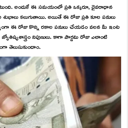
 ఉంటుంది. అందుకే ఈ సమయంలో ప్రతి ఒక్కరూ, దైవరాధాన
 సకల శుభాలు కలుగుతాయి. అయితే ఈ రోజు ప్రతి కూల పనులు
గా ఈ రోజు కొన్ని రకాల పనులు చేయడం వలన మీ ఇంట
్యోతిష్యశాస్త్రం నిపుణులు. కాగా పౌర్ణమి రోజు ఎలాంటి
గా తెలుసుకుందాం.