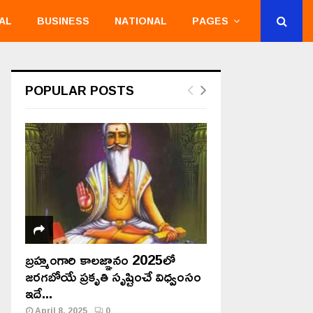
AL
BUSINESS
NATIONAL
PAGES
POPULAR POSTS
బ్రహ్మంగారి కాలజ్ఞానం 2025లో
జరగబోయే ప్రకృతి సృష్టించే విధ్వంసం
ఇదే...
April 8, 2025
0