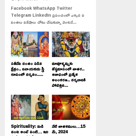
Facebook WhatsApp Twitter
Telegram LinkedIn ప్రపంచంలో ఎక్కడ ఏ
వింతలు విశేషాలు చోటు చేసుకున్నా వెంటనే...
సతీదేవి దంతం పడిన
మావూళ్ళమ్మకు
క్షేత్రం.. వినాయకుడు స్త్రీ
జేష్ఠమాసంలో జాతర..
రూపంలో దర్శనం.....
ఆశాఢంలో ప్రత్యేక
అలంకరణ.. దర్శనానికి
పోటెత్తిన...
Spirituality: మడి
నేటి జాతకములు…15
వంట అంటే ఏంటి… ఇది
మే, 2024