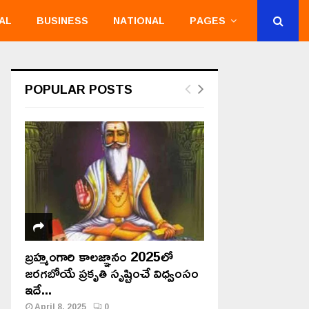
AL
BUSINESS
NATIONAL
PAGES
POPULAR POSTS
బ్రహ్మంగారి కాలజ్ఞానం 2025లో
జరగబోయే ప్రకృతి సృష్టించే విధ్వంసం
ఇదే...
April 8, 2025
0