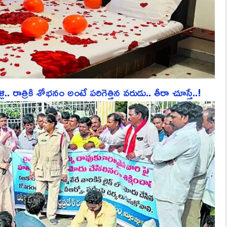
ాత్రికి శోభనం అంటే పరిగెత్తిన వరుడు.. తీరా చూస్తే..!