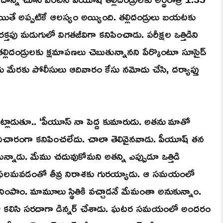
యితే అప్పటికే ఆలస్యం అయ్యింది. తల్లిదండ్రులు బయటకు
క్తపు మడుగులో విగతజీవిగా కనిపించాడు. పరీక్షల ఒత్తిడిని
ల్లిదండ్రులకు క్షమాపణలు చెబుతున్నానని పేర్కొంటూ సూసైడ్
ాదు మేరకు పోలీసులు ఆదివారం కేసు నమోదు చేసి, దర్యాప్తు
 మాట్లాడుతూ.. ‘పీయూస్‌ నా పెద్ద కుమారుడు. అతను మాతో
చారంగా కనిపించలేదు. చాలా తెలివైనవాడు. పీయూష్‌ తన
అవుతున్నాడు. మేము చదువుకోమని అతన్ని ఎప్పుడూ ఒత్తిడి
ో విఫలమవడంతో తీవ్ర నిరాశకు గురయ్యాడు. ఆ సమయంలో
 నింపాం. మామూలు స్థితికి వచ్చాడనే మేమంతా అనుకున్నాం.
ో కలిసి సరదాగా డిన్నర్‌ చేశాడు. ఘటర సమయంలో అందరం