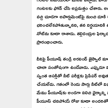
గంటలకు ఫోన్‌ చేసి అప్రమత్తం చేశారు. అ
వచ్చి చూడగా అపార్టుమెంట్‌పై నుంచి దూకి ర
భరించలేకపోతున్నానని, తన నిర్ణయానికి త
నోట్‌ను కూడా రాశాడు. తల్లిదండ్రుల ఫిర్య
ప్రారంభించారు.
దీనిపై పీయూష్‌ తండ్రి అరవింద్ జైస్వాల్
చాలా సంతోషంగా ఉండేవాడు. ఎప్పుడూ వి
స్వంత ఆసక్తితో నీట్‌ పరీక్షకు ప్రిపేపర్‌ 
చేయలేదు. గతంలో రెండు సార్లు నీట్‌ల
మేము పీయూష్‌కు అండగా నిలిచి ధైర్యాన్ని
పీయూస్‌ చనిపోయే రోజు కూడా అందరిత