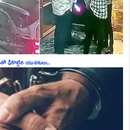
తో ఢీకొట్టిన యువకులు..