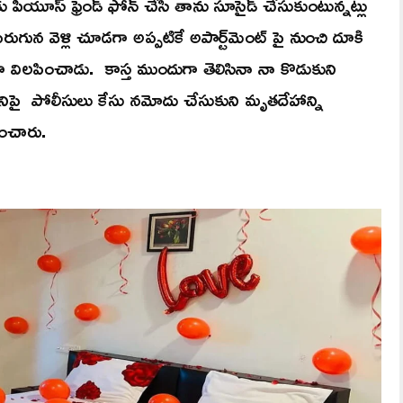
పీయూస్‌ ఫ్రెండ్‌ ఫోన్‌ చేసి తాను సూసైడ్‌ చేసుకుంటున్నట్లు
ుగున వెళ్లి చూడగా అప్పటికే అపార్ట్‌మెంట్‌ పై నుంచి దూకి
 విలపించాడు. కాస్త ముందుగా తెలిసినా నా కొడుకుని
నిపై పోలీసులు కేసు నమోదు చేసుకుని మృతదేహాన్ని
లించారు.