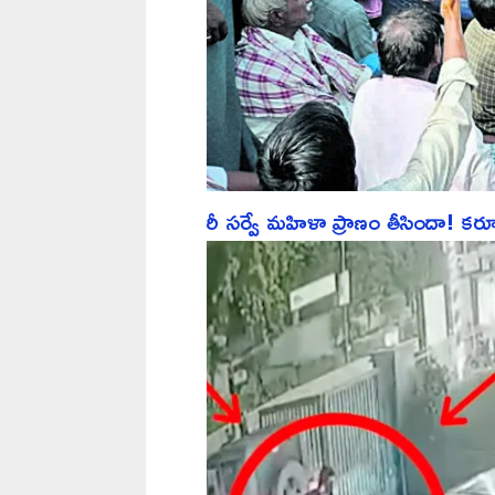
రీ సర్వే మహిళా ప్రాణం తీసిందా! కర్నూల