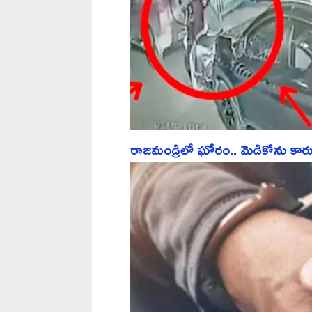
రాజమండ్రిలో ఘోరం.. మెడికోను కారు