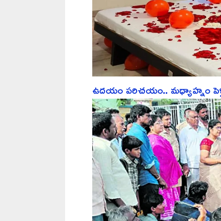
ఉదయం పరిచయం.. మధ్యాహ్నం పెళ్లి.. ర