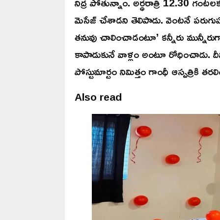
నిద్ర పోతున్నాం. అర్ధరాత్రి 12.30 గంటలకు 
మెసేజ్‌ చేశాడని తెలిపాడు. వెంటనే పరుగుపర
తనువు చాలించాడంటూ’ కన్నీరు మున్నీరుగా
కాపాడుకునే వాళ్లం అంటూ రోధించాడు. దీ
పోస్టుమార్టం నిమిత్తం గాంధీ ఆస్పత్రికి తర
Also read