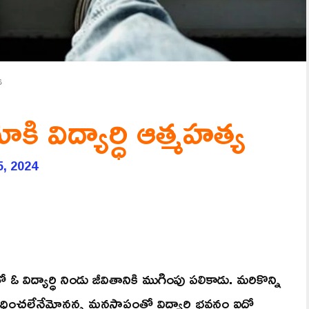
య
ి విద్యార్ధి ఆత్మహత్య
5, 2024
ితో ఓ విద్యార్ధి నిండు జీవితానికి ముగింపు పలికాడు. మరికొన్ని
 సాధించలేనేమోనన్న మనస్తాపంతో విద్యార్థి భవనం ఐదో