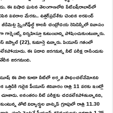
నాడు. ఈ విషాద ఘటన తెలంగాణలోని పేట్‌బషీరాబాద్‌లో
 వివరాల మేరకు.. ఉత్తర్‌ప్రదేశ్‌కు చెందిన అరవింద్‌
డిమెట్ల స్ప్రింగ్‌ఫీల్డ్‌ కాలనీ చంద్రోదయ రెసిడెన్సీలో నివాసం
ా గార్మెంట్స్‌ నిర్వహిస్తూ కుటుంబాన్ని పోషించుకుంటున్నారు.
‌ జస్వాల్‌ (22), కుమార్తె ఉన్నారు. పియూస్‌ గతంలో
ధించలేకపోయాడు. ఈ ఏడాది జరగనున్న నీట్‌ పరీక్ష రాసేందుకు
వ తేదీన జరగనుంది.
న పీయూష్‌ ఈ సారి కూడా నీట్‌లో అర్హత సాధించలేనేమోనని
త్తిడికి గురైన పీయూస్‌ శనివారం రాత్రి 11 వరకు ఇంట్లో
్‌ చూశాడు. అనంతరం నీట్‌ పరీక్షకు చదవలేకపోతున్నానని,
ుంటున్న తోటి విద్యార్థుల వాట్సప్‌ గ్రూపులో రాత్రి 11.30
్ని చూసి వెంటనే పీయూష్‌ తల్లిదండ్రులకు అర్ధరాత్రి 1.35