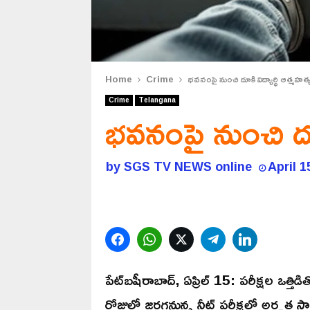
Home
Crime
భవనంపై నుంచి దూకి విద్యార్ధి ఆత్మహత్
Crime
Telangana
భవనంపై నుంచి దూక
by
SGS TV NEWS online
April 1
Facebook
WhatsApp
Twitter
Telegram
LinkedIn
పేట్‌బషీరాబాద్‌, ఏప్రిల్ 15: పరీక్షల ఒత్తిడ
రోజుల్లో జరగనున్న నీట్‌ పరీక్షలో అర్హత