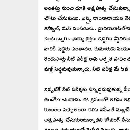
అంతస్తు నుంచి దూకి ఆత్మహత్య చేసుకున్
చోటు చేసుకుంది. ఎస్సై రాంనారాయణ తెలిపిన
జస్వాల్‌, మీన్‌ దంపడులు.. హైదరాబాద్‌లోని జీ
ఉంటున్నారు. భార్యాభర్తలు ఇద్దరూ స్థానికంగ
వారికి ఇద్దరు సంతానం. కుమారుడు పియూస్
రెండుసార్లు నీట్‌ పరీక్ష రాసి అర్హత సా
మళ్లీ సిద్ధమవుతున్నాడు. నీట్‌ పరీక్ష మే 5
ఇప్పటికే నీట్‌ పరీక్షకు సన్నద్ధమవుతున్
ఆందోన చెందాడు. ఈ క్రమంలో అతను అధిక ఒ
కుటుంబ సభ్యులంతా కలిసి ఐపీఎల్‌ మ్యాచ
ఆత్మహత్య చేసుకుంటున్నానని కోచింగ్‌ తీసుక
గంటల సమయంలో మెసేజ్‌ పెట్టాడు. వారు దాన