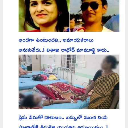
అందగా ఉంటుందని.. అమాయకరాలు
అనుకునేరు..! విశాఖ రాథోడ్ మామూల్ది కాదు..
ప్రేమ పేరుతో దారుణం.. బస్సులో నుంచి దింపి
పొలాల్లోకి తీసుకెళ్లి యువతిపై అఘాయిత్యం..!