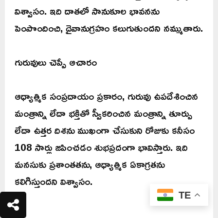
విశ్వాసం. ఇది దాతలో సానుకూల భావనను
పెంపొందించి, దైవానుగ్రహం కలుగుతుందని నమ్ముతారు.
గురువులు చెప్పే ఆచారం
ఆధ్యాత్మిక సంప్రదాయం ప్రకారం, గురువు ఉపదేశించిన
మంత్రాన్ని లేదా భక్తితో స్వీకరించిన మంత్రాన్ని తూర్పు
లేదా ఉత్తర దిశను ముఖంగా చేసుకుని రోజుకు కనీసం
108 సార్లు జపించడం శుభప్రదంగా భావిస్తారు. ఇది
మనసుకు ప్రశాంతతను, ఆధ్యాత్మిక ఏకాగ్రతను
కలిగిస్తుందని విశ్వాసం.
TE