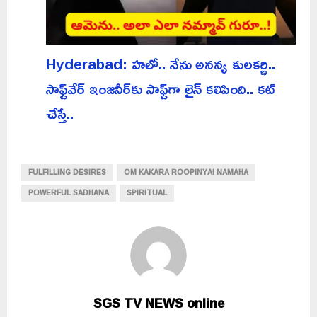
Hyderabad: హలో.. నేను అనన్య కులకర్ణి..
సాఫ్ట్‌వేర్ ఇంజనీర్‌కు సాఫ్ట్‌గా లైన్ కలిపింది.. కట్
చేస్తే..
FULFILLING DESIRES
OM KAKARA ROOPINYAI NAMAHA
POWERFUL SADHANA
SPIRITUAL
SGS TV NEWS online