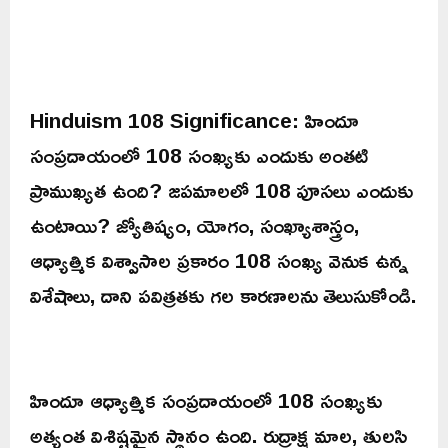
Hinduism 108 Significance: హిందూ
సంప్రదాయంలో 108 సంఖ్యకు ఎందుకు అంతటి
ప్రాముఖ్యత ఉంది? జపమాలలో 108 పూసలు ఎందుకు
ఉంటాయి? జ్యోతిష్యం, యోగం, సంఖ్యాశాస్త్రం,
ఆధ్యాత్మిక విశ్వాసాల ప్రకారం 108 సంఖ్య వెనుక ఉన్న
విశేషాలు, దాని పవిత్రతకు గల కారణాలను తెలుసుకోండి.
హిందూ ఆధ్యాత్మిక సంప్రదాయంలో 108 సంఖ్యకు
అత్యంత విశిష్టమైన స్థానం ఉంది. రుద్రాక్ష మాల, తులసి