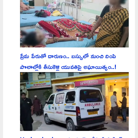
ప్రేమ పేరుతో దారుణం.. బస్సులో నుంచి దింపి
పొలాల్లోకి తీసుకెళ్లి యువతిపై అఘాయిత్యం..!