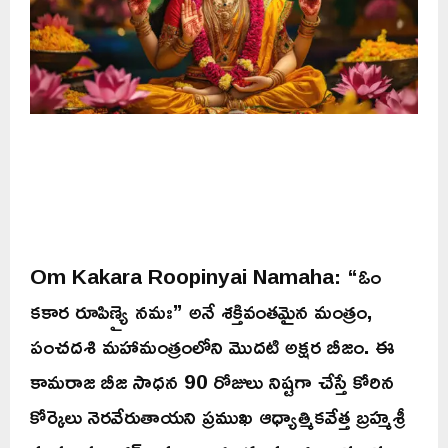
Om Kakara Roopinyai Namaha: “ఓం
కకార రూపిణ్యై నమః” అనే శక్తివంతమైన మంత్రం,
పంచదశి మహామంత్రంలోని మొదటి అక్షర బీజం. ఈ
కామరాజ బీజ సాధన 90 రోజులు నిష్టగా చేస్తే కోరిన
కోర్కెలు నెరవేరుతాయని ప్రముఖ ఆధ్యాత్మికవేత్త బ్రహ్మశ్రీ