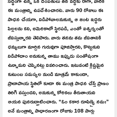
సిద్ధంగా ఉన్న ఒక దంపతులు తన వద్దకు రాగా, వారికి
ఈ మంత్రాన్ని ఉపదేశించారట. వారు 90 రోజులు ఈ
సాధన చేయగా, విడిపోవాలనుకున్న ఆ జంట ఇద్దరు
పిల్లలను కని, అమెరికాలో స్థిరపడి, ఎంతో ఐశ్వర్యంతో
జీవిస్తున్నారని తెలిపారు. వారు తనను తమ జీవితానికి
ధన్యులుగా మార్చిన గురువుగా పూజిస్తారని, కొట్టుకుని
విడిపోదాం అనుకున్న తాము ఇప్పుడు సంతోషంగా
ఉన్నామని చెప్పినట్లు వివరించారు. ఇటువంటి క్లిష్టమైన
కుటుంబ సమస్యల నుండి మాత్రమే కాకుండా,
ప్రాణాపాయ స్థితిలో కూడా ఈ మంత్ర సాధన చేస్తే ప్రాణం
తిరిగి వస్తుందని, అనుకున్న కోరికలు తీరుతాయని
ఆయన పునరుద్ఘాటించారు. “ఓం కకార రూపిణ్యై నమః”
అనే మంత్రాన్ని సాధారణంగా రోజుకు 108 సార్లు