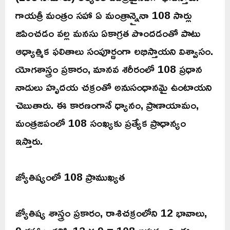
గాయత్రీ మంత్రం సహా ఏ మంత్రాన్నైనా 108 సార్లు
జపించడం వల్ల మనసు ఏకాగ్రత పొందడంతో పాటు
ఆధ్యాత్మిక ఫలితాలు సంపూర్ణంగా లభిస్తాయని విశ్వాసం.
యోగశాస్త్రం ప్రకారం, మానవ శరీరంలో 108 ప్రధాన
నాడులు హృదయ చక్రంతో అనుసంధానమై ఉంటాయని
చెబుతారు. ఈ కారణంగానే ధ్యానం, ప్రాణాయామం,
మంత్రజపంలో 108 సంఖ్యకు ప్రత్యేక ప్రాధాన్యం
ఇస్తారు.
జ్యోతిష్యంలో 108 ప్రాముఖ్యత
జ్యోతిష్య శాస్త్రం ప్రకారం, రాశిచక్రంలోని 12 భావాలు,