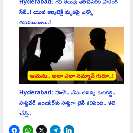
Hyderabad: గది తలుపు తెరిచేసరికి షాకింగ్
సీన్..! యువ ఆర్కిటెక్ట్ మృతిపై ఎన్నో
అనుమానాలు..!
Hyderabad: హలో.. నేను అనన్య కులకర్ణి..
సాఫ్ట్‌వేర్ ఇంజనీర్‌కు సాఫ్ట్‌గా లైన్ కలిపింది.. కట్
చేస్తే..
Facebook
WhatsApp
Twitter
Telegram
LinkedIn