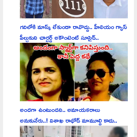
గదిలోకి మాస్క్ లేకుండా రావొద్దు.. హీలియం గ్యాస్
పీల్చుకుని చార్టర్డ్ అకౌంటెంట్ సూసైడ్..
అందగా ఉంటుందని.. అమాయకరాలు
అనుకునేరు..! విశాఖ రాథోడ్ మామూల్ది కాదు..