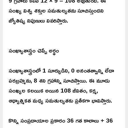
9 గ్రహాలు కలిపి 12 × 9 = 108 అవుతుంది. ఈ
సంఖ్య విశ్వ శక్తుల సమతుల్యతను సూచిస్తుందని
జ్యోతిష్య నిపుణులు వివరిస్తారు.
సంఖ్యాశాస్త్రం చెప్పే అర్థం
సంఖ్యాశాస్త్రంలో 1 సూర్యుడిని, 0 అనంతత్వాన్ని లేదా
పరబ్రహ్మను, 8 శని గ్రహాన్ని సూచిస్తాయి. ఈ మూడు
సంఖ్యల కలయిక అయిన 108 జీవితం, కర్మ,
ఆధ్యాత్మికత మధ్య సమతుల్యతకు ప్రతీకగా భావిస్తారు.
కొన్ని సంప్రదాయాల ప్రకారం 36 గత కాలాలు + 36