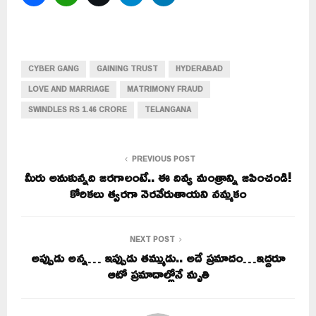
CYBER GANG
GAINING TRUST
HYDERABAD
LOVE AND MARRIAGE
MATRIMONY FRAUD
SWINDLES RS 1.46 CRORE
TELANGANA
PREVIOUS POST
మీరు అనుకున్నది జరగాలంటే.. ఈ దివ్య మంత్రాన్ని జపించండి!
కోరికలు త్వరగా నెరవేరుతాయని నమ్మకం
NEXT POST
అప్పుడు అన్న… ఇప్పుడు తమ్ముడు.. అదే ప్రమాదం…ఇద్దరూ
ఆటో ప్రమాదాల్లోనే మృతి