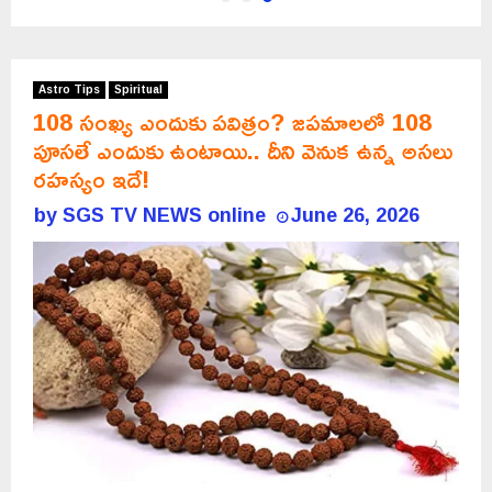
Astro Tips
Spiritual
108 సంఖ్య ఎందుకు పవిత్రం? జపమాలలో 108
పూసలే ఎందుకు ఉంటాయి.. దీని వెనుక ఉన్న అసలు
రహస్యం ఇదే!
by
SGS TV NEWS online
June 26, 2026