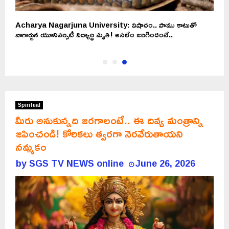
Acharya Nagarjuna University: విషాదం.. పాము కాటుతో
నాగార్జున యూనివర్సిటీ విద్యార్ధి మృతి! అసలేం జరిగిందంటే..
Spiritual
మీరు అనుకున్నది జరగాలంటే.. ఈ దివ్య మంత్రాన్ని
జపించండి! కోరికలు త్వరగా నెరవేరుతాయని
నమ్మకం
by
SGS TV NEWS online
June 26, 2026