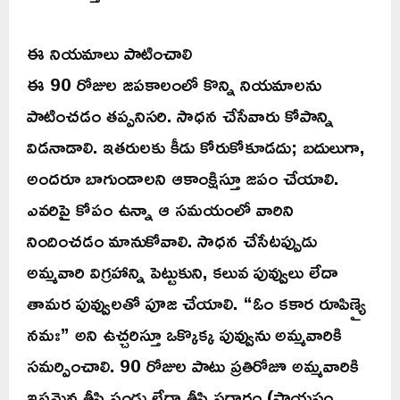
ఈ నియమాలు పాటించాలి
ఈ 90 రోజుల జపకాలంలో కొన్ని నియమాలను
పాటించడం తప్పనిసరి. సాధన చేసేవారు కోపాన్ని
విడనాడాలి. ఇతరులకు కీడు కోరుకోకూడదు; బదులుగా,
అందరూ బాగుండాలని ఆకాంక్షిస్తూ జపం చేయాలి.
ఎవరిపై కోపం ఉన్నా ఆ సమయంలో వారిని
నిందించడం మానుకోవాలి. సాధన చేసేటప్పుడు
అమ్మవారి విగ్రహాన్ని పెట్టుకుని, కలువ పువ్వులు లేదా
తామర పువ్వులతో పూజ చేయాలి. “ఓం కకార రూపిణ్యై
నమః” అని ఉచ్చరిస్తూ ఒక్కొక్క పువ్వును అమ్మవారికి
సమర్పించాలి. 90 రోజుల పాటు ప్రతిరోజూ అమ్మవారికి
ఇష్టమైన తీపి పండు లేదా తీపి పదార్థం (పాయసం,