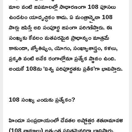
మాల వంటి జపమాలల్లో సాధారణంగా 108 పూసలు
ఉండటం యాదృచ్ఛికం కాదు. ఏ మంత్రాన్నైనా 108
సార్లు జపిస్తే అది సంపూర్ణ జపంగా పరిగణిస్తారు. ఈ
సంఖ్యకు కేవలం మతపరమైన ప్రాధాన్యం మాత్రమే
కాకుండా, జ్యోతిష్యం, యోగం, సంఖ్యాశాస్త్రం, కళలు,
ప్రకృతి వంటి అనేక రంగాల్లోనూ ప్రత్యేక స్థానం ఉంది.
అందుకే 108ను ‘విశ్వ పరిపూర్ణతకు ప్రతీక’గా భావిస్తారు.
108 సంఖ్య ఎందుకు ప్రత్యేకం?
హిందూ సంప్రదాయంలో దేవతల అష్టోత్తర శతనామావళి
(108 నామాలు) అత్యంత పవిత్రమైనదిగా భావిస్తారు.