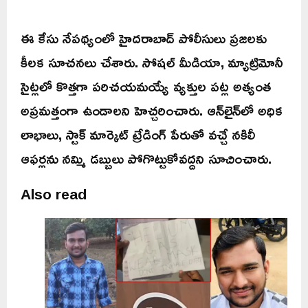
ఈ కేసు నేపథ్యంలో హైదరాబాద్ పోలీసులు ప్రజలకు
కీలక సూచనలు చేశారు. సోషల్ మీడియా, మ్యాట్రిమోనీ
సైట్లలో కొత్తగా పరిచయమయ్యే వ్యక్తుల పట్ల అత్యంత
అప్రమత్తంగా ఉండాలని హెచ్చరించారు. ఆన్‌లైన్‌లో అధిక
లాభాలు, స్టాక్ మార్కెట్ ట్రేడింగ్ పేరుతో వచ్చే నకిలీ
ఆఫర్లను నమ్మి డబ్బులు పోగొట్టుకోవద్దని సూచించారు.
Also read