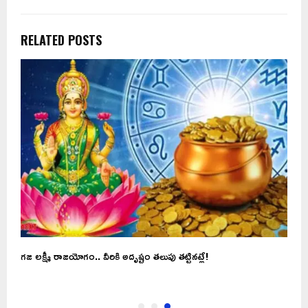
RELATED POSTS
గజ లక్ష్మీ రాజయోగం.. వీరికి అదృష్టం తలుపు తట్టినట్లే!