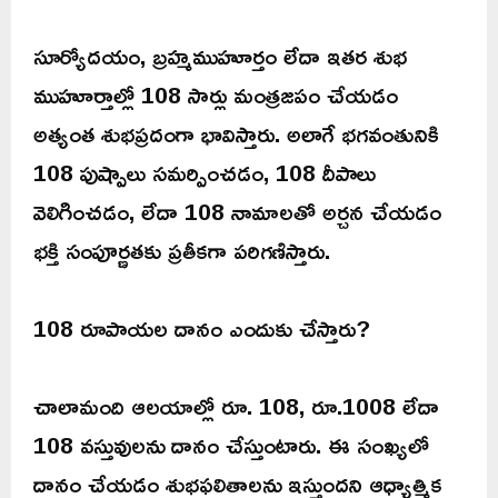
సూర్యోదయం, బ్రహ్మముహూర్తం లేదా ఇతర శుభ
ముహూర్తాల్లో 108 సార్లు మంత్రజపం చేయడం
అత్యంత శుభప్రదంగా భావిస్తారు. అలాగే భగవంతునికి
108 పుష్పాలు సమర్పించడం, 108 దీపాలు
వెలిగించడం, లేదా 108 నామాలతో అర్చన చేయడం
భక్తి సంపూర్ణతకు ప్రతీకగా పరిగణిస్తారు.
108 రూపాయల దానం ఎందుకు చేస్తారు?
చాలామంది ఆలయాల్లో రూ. 108, రూ.1008 లేదా
108 వస్తువులను దానం చేస్తుంటారు. ఈ సంఖ్యలో
దానం చేయడం శుభఫలితాలను ఇస్తుందని ఆధ్యాత్మిక