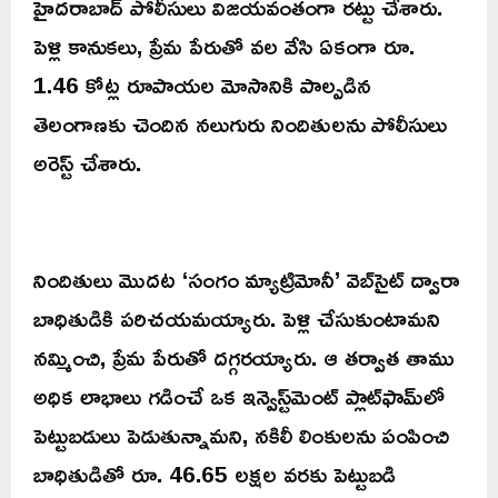
హైదరాబాద్ పోలీసులు విజయవంతంగా రట్టు చేశారు.
పెళ్లి కానుకలు, ప్రేమ పేరుతో వల వేసి ఏకంగా రూ.
1.46 కోట్ల రూపాయల మోసానికి పాల్పడిన
తెలంగాణకు చెందిన నలుగురు నిందితులను పోలీసులు
అరెస్ట్ చేశారు.
నిందితులు మొదట ‘సంగం మ్యాట్రిమోనీ’ వెబ్‌సైట్ ద్వారా
బాధితుడికి పరిచయమయ్యారు. పెళ్లి చేసుకుంటామని
నమ్మించి, ప్రేమ పేరుతో దగ్గరయ్యారు. ఆ తర్వాత తాము
అధిక లాభాలు గడించే ఒక ఇన్వెస్ట్‌మెంట్ ప్లాట్‌ఫామ్‌లో
పెట్టుబడులు పెడుతున్నామని, నకిలీ లింకులను పంపించి
బాధితుడితో రూ. 46.65 లక్షల వరకు పెట్టుబడి