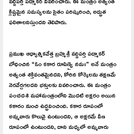
వద్దిపర్తి పద్మాకర్ వివరించారు. ఈ మంత్రం అత్యంత
క్లిష్టమైన సమస్యలను సైతం పరిష్కరించి, అద్భుత
ఫలితాలనిస్తుందని తెలిపారు.
ప్రముఖ ఆధ్యాత్మికవేత్త బ్రహ్మశ్రీ వద్దిపర్తి పద్మాకర్
బోధించిన “ఓం కకార రూపిణ్యై నమః” అనే మంత్రం
అత్యంత శక్తివంతమైనదని, కోరిన కోర్కెలను తక్షణమే
నెరవేర్చగలదని భక్తులకు వివరించారు. ఈ మంత్రం
పంచదశి మహామంత్రంలోని మొదటి అక్షరం అయిన
కకారం నుంచి ఉద్భవించింది. కకార రూపంలో
అమ్మవారు కొలువై ఉంటుందని, ఆ అక్షరమే వీణ
రూపంలో ఉంటుందని, దాని మధ్యలో అమ్మవారు