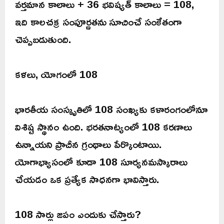
వర్తమాన కాలాలు + 36 భవిష్యత్ కాలాలు = 108,
ఇది కాలచక్ర సంపూర్ణతను సూచించే సంకేతంగా
చెప్పబడుతుంది.
కళలు, యోగంలో 108
భారతీయ సంస్కృతిలో 108 సంఖ్యకు కళారంగంలోనూ
విశిష్ట స్థానం ఉంది. భరతనాట్యంలో 108 కరణాలు
ఉన్నాయని ప్రాచీన గ్రంథాలు పేర్కొంటాయి.
యోగాభ్యాసంలో కూడా 108 సూర్యనమస్కారాలు
చేయడం ఒక ప్రత్యేక సాధనగా భావిస్తారు.
108 సార్లు జపం ఎందుకు చేస్తారు?