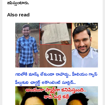
జపిస్తుంటారు.
Also read
గదిలోకి మాస్క్ లేకుండా రావొద్దు.. హీలియం గ్యాస్
పీల్చుకుని చార్టర్డ్ అకౌంటెంట్ సూసైడ్..