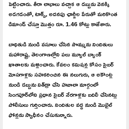
పెట్టించారు. తీరా లాభాలు వచ్చాక ఆ డబ్బును వెనక్కి
అడగడంతో, టాక్స్, అదనపు ఛార్జీల పేరుతో మరికొంత
డిమాండ్ చేస్తూ మొత్తం రూ. 1.46 కోట్లు కాజేశారు.
బాధితుడి నుండి వసూలు చేసిన సొమ్మును నిందితులు
మహారాష్ట్ర, తెలంగాణల్లోని పలు మ్యూల్ బ్యాంక్
ఖాతాలకు మళ్లించారు. కేవలం కమిషన్ల కోసం సైబర్
మోసగాళ్లకు సహకరించిన ఈ నలుగురు, ఆ అకౌంట్ల
నుండి డబ్బును విత్‌డ్రా చేసి హవాలా మార్గంలో
సింగపూర్‌లోని ప్రధాన సైబర్ నేరగాళ్లకు బదిలీ చేసినట్లు
పోలీసులు గుర్తించారు. నిందితుల వద్ద నుండి మొబైల్
ఫోన్లను స్వాధీనం చేసుకున్నారు.