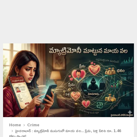
Home
Crime
హైదరాబాద్ : మ్యాట్రిమోనీ ముసుగులో మాయ వల.. ప్రేమ, పెళ్లి పేరిట రూ. 1.46
కోట్లు స్వాహా!