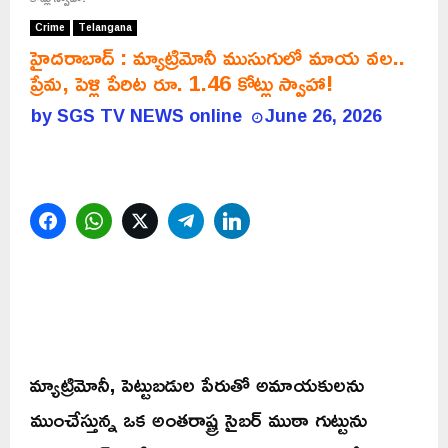
Crime
Telangana
హైదరాబాద్ : మ్యాట్రిమోనీ ముసుగులో మాయ వల..
ప్రేమ, పెళ్లి పేరిట రూ. 1.46 కోట్లు స్వాహా!
by
SGS TV NEWS online
June 26, 2026
Facebook
WhatsApp
Twitter
Telegram
LinkedIn
మ్యాట్రిమోనీ, పెట్టుబడుల పేరుతో అమాయకులను
ముంచేస్తున్న ఒక అంతరాష్ట్ర సైబర్ ముఠా గుట్టును