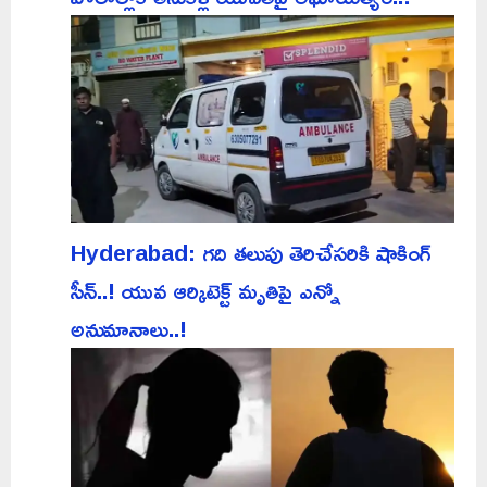
Hyderabad: గది తలుపు తెరిచేసరికి షాకింగ్
సీన్..! యువ ఆర్కిటెక్ట్ మృతిపై ఎన్నో
అనుమానాలు..!