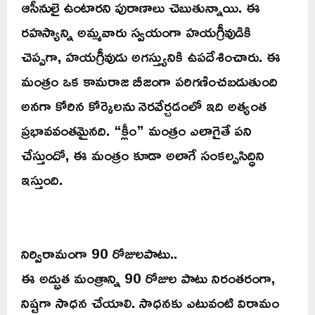
ఆసీనులై ఉంటారని పురాణాలు చెబుతున్నాయి. ఈ
రహస్యాన్ని అమ్మవారు స్వయంగా హయగ్రీవుడికి
చెప్పగా, హయగ్రీవుడు అగస్త్యునికి ఉపదేశించారు. ఈ
మంత్రం ఒక కామరాజ బీజంగా పరిగణించబడుతుంది
అనగా కోరిన కోర్కెలను నెరవేర్చడంలో ఇది అత్యంత
ప్రభావవంతమైనది. “క్లీం” మంత్రం ఎలాగైతే పని
చేస్తుందో, ఈ మంత్రం కూడా అలాగే సంకల్పసిద్ధిని
ఇస్తుంది.
నిర్విరామంగా 90 రోజులపాటు..
ఈ అద్భుత మంత్రాన్ని 90 రోజుల పాటు నిరంతరంగా,
నిష్టగా సాధన చేయాలి. సాధనకు ఎటువంటి విరామం