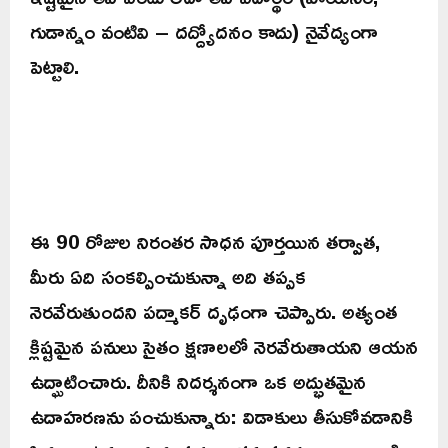
గుడాన్నం వంటివి – దద్ద్యోదనం కాదు) నైవేద్యంగా
పెట్టాలి.
ఈ 90 రోజుల నిరంతర సాధన పూర్తయిన తర్వాత,
మీరు ఏది సంకల్పించుకున్నా అది తప్పక
నెరవేరుతుందని పద్మాకర్ దృఢంగా చెప్పారు. అత్యంత
క్లిష్టమైన పనులు సైతం క్షణాలలో నెరవేరుతాయని ఆయన
ఉద్ఘాటించారు. దీనికి నిదర్శనంగా ఒక అద్భుతమైన
ఉదాహరణను పంచుకున్నారు: విడాకులు తీసుకోవడానికి