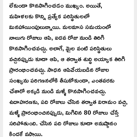
లేకుండా కొనసాగించడం ముఖ్యం. అయితే,
మహిళలకు కొన్ని ప్రత్యేక పరిస్థితులలో
మినహాయింపులున్నాయి. మలమాస సమయంలో
నాలుగు రోజులు ఆపి, ఐదవ రోజు నుండి తిరిగి
కొనసాగించవచ్చు. అలాగే, మైల వంటి పరిస్థితులు
వచ్చినప్పుడు కూడా ఆపి, ఆ తర్వాత శుద్ధి అయ్యాక తిరిగి
ప్రారంభించవచ్చు. సాధన ఆపివేయబడిన రోజుల
సంఖ్యను పరిగణనలోకి తీసుకోకుండా, ఎంతవరకు
చేశారో అక్కడి నుండి మళ్ళీ కొనసాగించవచ్చు.
ఉదాహరణకు, పది రోజులు చేసిన తర్వాత విరామం వచ్చి,
మళ్ళీ ప్రారంభించినప్పుడు, మిగిలిన 80 రోజులు చేస్తే
సరిపోతుంది. చేసిన పది రోజులు కూడా అనుష్ఠానం
కిందకే వస్తాయి.