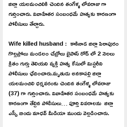
జిల్లా యలమంచిలికి చెందిన తంగేళ్ళ లోవరాజు గా
గుర్తించారు. వివాహేతర సంబంధమే హత్యకు కారణంగా
పోలీసులు తేల్చారు.
Wife killed husband : కాకినాడ జిల్లా పిఠాపురం
గొల్లప్రోలు మండలం చేబ్రోలు బైపాస్ రోడ్ లో 2 నెలలు
క్రితం గుర్తు తెలియని వ్యక్తి హత్య కేసులో మిస్టరీని
పోలీసులు ఛేదించారు.మృతుడు అనకాపల్లి జిల్లా
యలమంచిలి ధర్మవరంకు చెందిన తంగేళ్ళ లోవరాజు
(37) గా గుర్తించారు. వివాహేతర సంబంధమే హత్యకు
కారణంగా తేల్చిన పోలీసులు… పూర్తి వివరాలను జిల్లా
ఎస్పీ బిందు మాధవ్ మీడియా ముందు వెల్లడించారు.