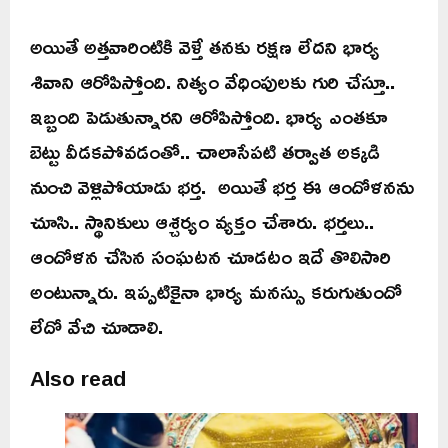
అయితే అత్తవారింటికి వెళ్తే తనకు రక్షణ లేదని భార్య
శివాని ఆరోపిస్తోంది. నిత్యం వేధింపులకు గురి చేస్తూ..
ఇబ్బంది పెడుతున్నారని ఆరోపిస్తోంది. భార్య ఎంతకూ
బెట్టు వీడకపోవడంతో.. చాలాసేపటి తర్వాత అక్కడి
నుంచి వెళ్లిపోయాడు భర్త. అయితే భర్త ఈ ఆందోళనను
చూసి.. స్థానికులు ఆశ్చర్యం వ్యక్తం చేశారు. భర్తలు..
ఆందోళన చేసిన సంఘటన చూడటం ఇదే తొలిసారి
అంటున్నారు. ఇప్పటికైనా భార్య మనస్సు కరుగుతుందో
లేదో వేచి చూడాలి.
Also read