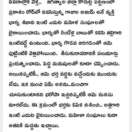
వివరాల్లోకి వెళ్తే.. జగిత్యాల జిల్లా కోరుట్ల పట్టణంలో
ప్రకాశం రోడ్‌లో నివసిస్తున్న గాజుల అజయ్ అనే వ్యక్తి
భార్య శివాని ఇంటి ఎదుట మహిళ సంఘాలతో
బైఠాయించాడు. భార్యతో రెండేళ్ల బాబుతో కలిసి తల్లిగారి
ఇంటివద్దే ఉంటుంది. భార్య గొడవ జరగడంతో ఆమె
పుట్టింటికి వెళ్లిపోయింది. తీసుకురావడానికి పలుమార్లు
ప్రయత్నించాడు. పెద్ద మనుషులతో కూడా చెప్పించాడు.
అయినప్పటికీ.. ఆమె భర్త వద్దకు వచ్చేందుకు ముందుకు
లేదు. ఇక నుంచి ఏమీ అనను..మంచిగా
చూసుకుంటానని భరోసా ఇచ్చినప్పటికీ ఆమె మనసు
మారలేదు. ఈ క్రమంలో భర్తకు ఓపిక నశించి.. అత్తగారి
ఇంటి ఎదుట బైటయించాడు. మహిళా సంఘాలు కుడా
అతనికి మద్దతు ఇచ్చాయి.