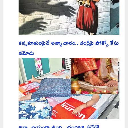
కన్నకూతురిపైనే అత్యాచారం.. తండ్రిపై పోక్సో కేసు
నమోదు
అన్నా భయంగా ఉంది.. చంద్రకళ ఏదేదో