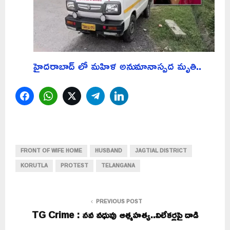
హైదరాబాద్ లో మహిళ అనుమానాస్పద మృతి..
Facebook
WhatsApp
Twitter
Telegram
LinkedIn
FRONT OF WIFE HOME
HUSBAND
JAGTIAL DISTRICT
KORUTLA
PROTEST
TELANGANA
PREVIOUS POST
TG Crime : నవ వధువు ఆత్మహత్య..విలేకర్లపై దాడి