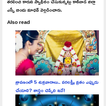
తరలించి కారుని స్వాధీనం చేసుకున్నట్లు కాకినాడ జిల్లా
ఎస్పీ బిందు మాధవ్ వెల్లడించారు.
Also read
శ్రావణంలో 5 శుక్రవారాలు.. వరలక్ష్మీ వ్రతం ఎప్పుడు
చేయాలి? శాస్త్రం చెప్పేది ఇదే!