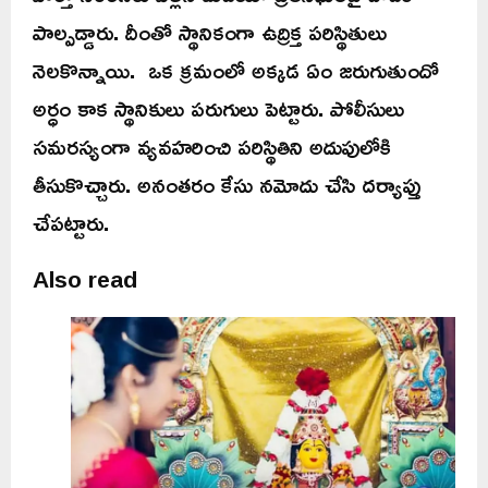
పాల్పడ్డారు. దీంతో స్థానికంగా ఉద్రిక్త పరిస్థితులు
నెలకొన్నాయి. ఒక క్రమంలో అక్కడ ఏం జరుగుతుందో
అర్ధం కాక స్థానికులు పరుగులు పెట్టారు. పోలీసులు
సమరస్యంగా వ్యవహరించి పరిస్థితిని అదుపులోకి
తీసుకొచ్చారు. అనంతరం కేసు నమోదు చేసి దర్యాప్తు
చేపట్టారు.
Also read