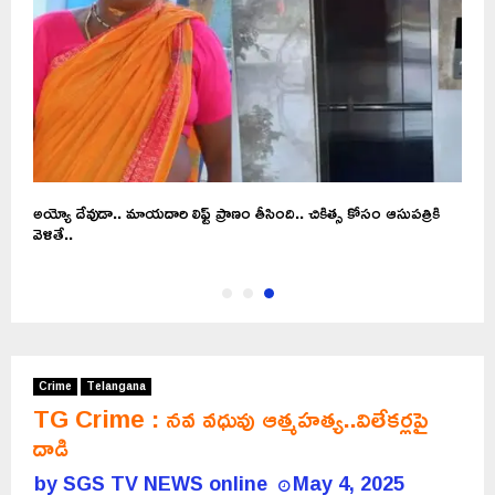
అయ్యో దేవుడా.. మాయదారి లిఫ్ట్ ప్రాణం తీసింది.. చికిత్స కోసం ఆసుపత్రికి
వెళితే..
Crime
Telangana
TG Crime : నవ వధువు ఆత్మహత్య..విలేకర్లపై
దాడి
by
SGS TV NEWS online
May 4, 2025