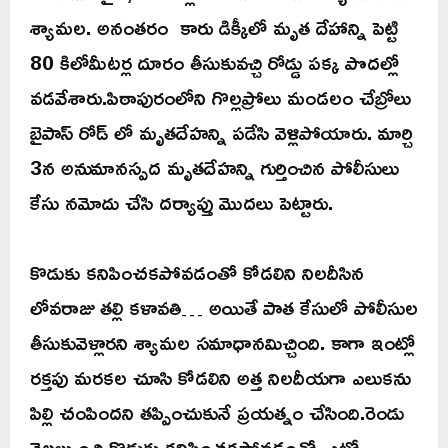
శ్యామల. అనంతరం కారు డిక్కీలో మృత దేహాన్ని పెట్టి
80 కిలోమీటర్ల దూరం తీసుకువచ్చి రోడ్డు పక్క పొదల్లో
వడవేశారు.పిఠాపురంలోని గొల్లప్రోలు మండలం చేబ్రోలు
బైపాస్ రోడ్ లో మృతదేహన్ని పడేసి వెళ్లిపోయారు. మార్చి
3న అనుమానస్పద మృతదేహన్ని గుర్తించిన పోలీసులు
కేసు నమోదు చేసి దర్యాప్తు మొదలు పెట్టారు.
కొడుకు కనిపించకపోవడంతో కోడలిని నిలదీసిన
లోవరాజు తల్లి కళావతి… అయితే పాత కేసులో పోలీసుల
తీసుకువెళ్లారని శ్యామల సమాధానమిచ్చింది. కాగా ఇంట్లో
రక్తపు మరకల చూసి కోడలిని అత్త నిలదీయగా ఎలుకను
పిల్లి చంపిందని తప్పించుకునే ప్రయత్నం చేసింది.రెండు
నెలల్నుంచి కొడుకు కనిపించకపోవడంతో..ఎటో