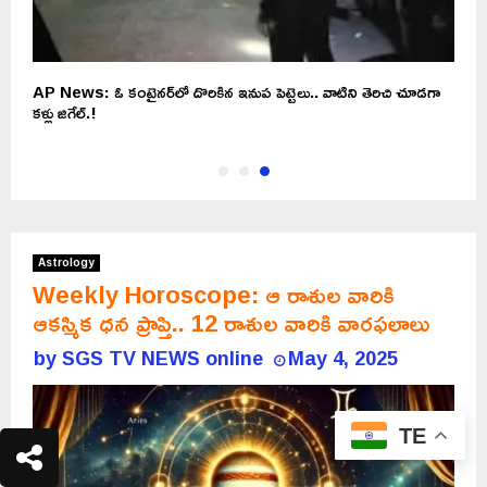
AP News: ఓ కంటైనర్‌లో దొరికిన ఇనుప పెట్టెలు.. వాటిని తెరిచి చూడగా
ు
కళ్లు జిగేల్.!
Astrology
Weekly Horoscope: ఆ రాశుల వారికి
ఆకస్మిక ధన ప్రాప్తి.. 12 రాశుల వారికి వారఫలాలు
by
SGS TV NEWS online
May 4, 2025
TE