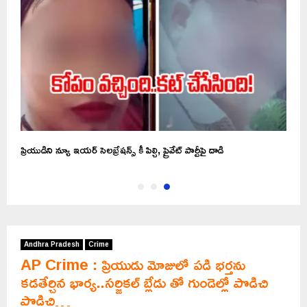
ప్రియుడిని న్యూ ఇయర్ సెలబ్రేషన్స్ కీ పిల్చి, ప్రైవేట్ పార్టీపై దాడి
Andhra Pradesh
Crime
AP Crime : ప్రియుడు మోజులో పడి భర్తను
కడతేర్చిన భార్య..సర్జికల్ బ్లేడు తో గుండెల్లో పొడిచి
పొడిచి…