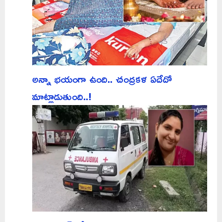
అన్నా భయంగా ఉంది.. చంద్రకళ ఏదేదో
మాట్లాడుతుంది..!