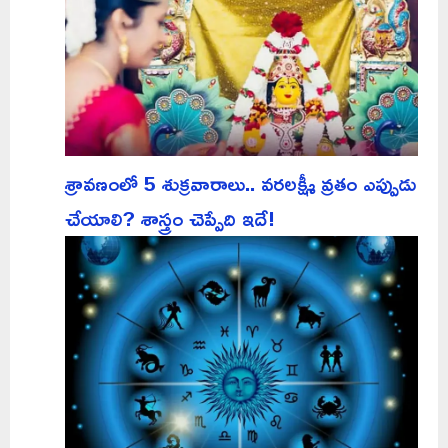
శ్రావణంలో 5 శుక్రవారాలు.. వరలక్ష్మీ వ్రతం ఎప్పుడు
చేయాలి? శాస్త్రం చెప్పేది ఇదే!