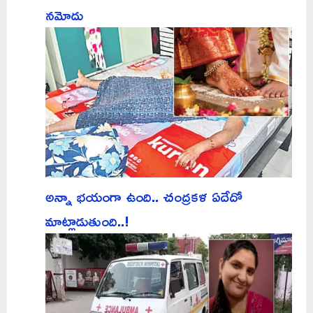
నమోదు
అన్నా భయంగా ఉంది.. చంద్రకళ ఏదేదో
మాట్లాడుతుంది..!