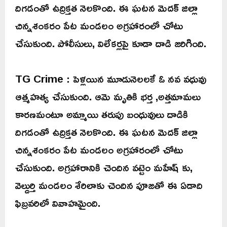
దిగడంతో ఉద్రిక్తత నెలకొంది. ఈ ఘటన మెదక్ జిల్లా
చిన్నశంకరం పేట మండలం అగ్రహారంలో చోటు
చేసుకుంది. పోలీసులు, విలేకర్లపై కూడా దాడి జరిగింది.
TG Crime : పెళ్లయిన మూడునెలలకే ఓ నవ వధువు
ఆత్మహత్య చేసుకుంది. ఆమె మృతికి భర్త ,అత్తమామలు
కారణమంటూ అమ్మాయి తరుపు బంధువులు దాడికి
దిగడంతో ఉద్రిక్తత నెలకొంది. ఈ ఘటన మెదక్ జిల్లా
చిన్నశంకరం పేట మండలం అగ్రహారంలో చోటు
చేసుకుంది. అగ్రహారానికి చెందిన వట్టెం మహేష్ కు,
వెల్దుర్తి మండలం శేరిలాకు చెందిన పూజతో ఈ ఏడాది
ఫిబ్రవరిలో వివాహమైంది.