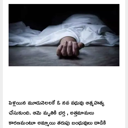
పెళ్లయిన మూడునెలలకే ఓ నవ వధువు ఆత్మహత్య
చేసుకుంది. ఆమె మృతికి భర్త , అత్తమామలు
కారణమంటూ అమ్మాయి తరుపు బంధువులు దాడికి