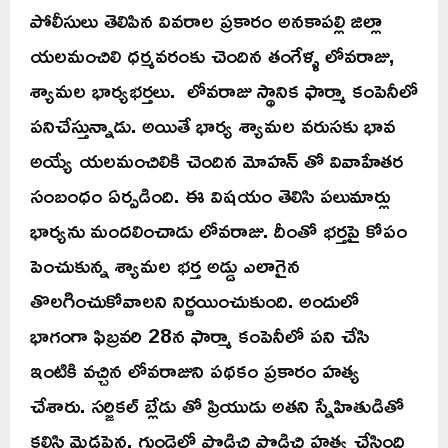
పోలీసులు తెలిపిన వివరాల ప్రకారం అనకాపల్లి జిల్లా
యలమంచిలి ధర్మవరంకు చెందిన తంగేళ్ళ లోవరాజు,
శ్యామల భార్యభర్తలు. లోవరాజు స్థానిక ఫార్మా కంపెనీలో
పనిచేస్తున్నాడు. అయితే భార్య శ్యామల వరుసకు భావ
అయ్యే యలమంచిలికి చెందిన మోహన్ తో వివాహేతర
సంబంధం ఏర్పడింది. ఈ విషయం తెలిసి పలుమార్లు
భార్యను మందలించాడు లోవరాజు. దీంతో భర్తపై కోపం
పెంచుకున్న శ్యామల భర్త అడ్డు ఎలాగైన
తొలగించుకోవాలని నిర్ణయించుకుంది. అందులో
భాగంగా ఫిబ్రవరి 28న ఫార్మా కంపెనీలో పని చేసి
ఇంటికి వచ్చిన లోవరాజుని పథకం ప్రకారం హత్య
చేశారు. సర్జికల్ బ్లేడు తో ప్రియుడు అతని స్నేహితుడితో
కలిసి మెడపైన, గుండెల్లో పొడిచి పొడిచి హత్య చేసింది