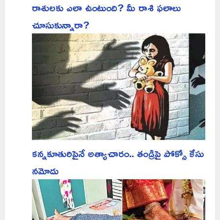
రాశులకు ఎలా ఉంటుంది? మీ రాశి ఫలాలు
చూసుకున్నారా?
కన్నకూతురిపైనే అత్యాచారం.. తండ్రిపై పోక్సో కేసు
నమోదు