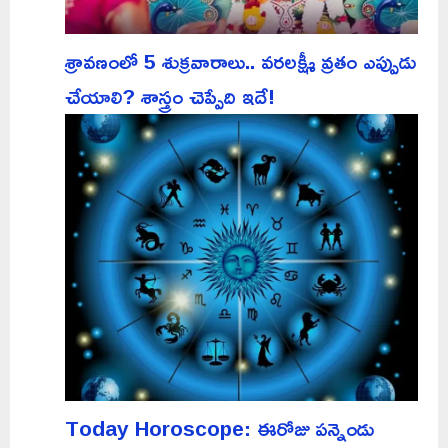
శ్రావణంలో 5 శుక్రవారాలు.. వరలక్ష్మీ వ్రతం ఎప్పుడు
చేయాలి? శాస్త్రం చెప్పేది ఇదే!
Today Horoscope: ఈరోజు పన్నెండు