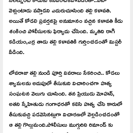
వెళ్లుంటాడు వస్తాడని ఎదురుచూసింది తల్లి కళావతి.
అయితే కోడలి ప్రవర్తనపై అనుమానం వచ్చిన కళావతి కీడు
శంకించి పోలీసులకు ఫిర్యాదు చేసింది. మృతిని రాగి
కడియం,ఎర్ర తాడు తల్లి కళావతికి గుర్తించడంతో మిస్టరీ
వీడింది.
లోవరాజు తల్లి నుండి పూర్తి వివరాలు సేకరించి.. కోడలు
శ్యామలను అదుపులో తీసుకుని విచారించగా హత్య
సంఘటన వెలుగు చూసింది. తన ప్రియుడు మోహన్,
అతని స్నేహితుడు గంగాధరతో కలిసి హత్య చేసి కారులో
తీసుకువచ్చి పడవెసినట్లుగా విచారణలో వెల్లడించడంతో
ఆ తల్లి గొల్లుమంది.పోలీసులు ముగ్గురిని రిమాండ్ కు