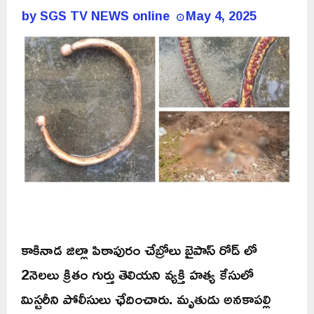
by
SGS TV NEWS online
May 4, 2025
కాకినాడ జిల్లా పిఠాపురం చేబ్రోలు బైపాస్ రోడ్ లో
2నెలలు క్రితం గుర్తు తెలియని వ్యక్తి హత్య కేసులో
మిస్టరీని పోలీసులు ఛేదించారు. మృతుడు అనకాపల్లి