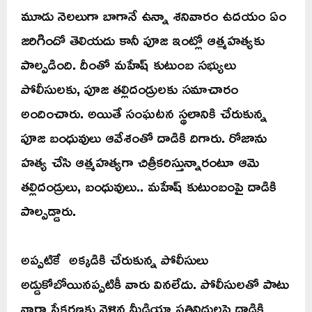
మూడు నెలలుగా బాగానే ఉన్నా శనివారం ఉదయం ఏం
జరిగిందో తెలియదు కానీ పూజ ఇంట్లో ఆత్మహత్యకు
పాల్పడింది. దీంతో మహేష్ కుటుంబ సభ్యులు
పోలీసులకు, పూజ తల్లిదండ్రులకు సమాచారం
అందించారు. అయితే సంఘటన స్థలానికి చేరుకున్న
పూజ బంధువులు ఆవేశంతో దాడికి దిగారు. రోజాను
హత్య చేసి ఆత్మహత్యగా చిత్రీకరిస్తున్నారంటూ ఆమె
తల్లిదండ్రులు, బంధువులు.. మహేష్‌ కుటుంబంపై దాడికి
పాల్పడ్డారు.
అప్పటికే అక్కడికి చేరుకున్న పోలీసులు
అడ్డుకోబోయినప్పటికీ వారు వినలేదు. పోలీసులతో పాటు
వార్తా సేకరణకు వెళ్లిన మీడియా ప్రతినిధులపై దాడికి