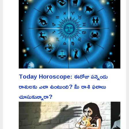
Today Horoscope: ఈరోజు పన్నెండు
రాశులకు ఎలా ఉంటుంది? మీ రాశి ఫలాలు
చూసుకున్నారా?