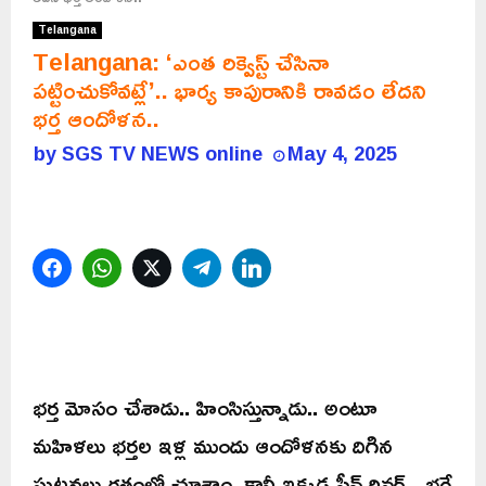
Telangana
Telangana: ‘ఎంత రిక్వెస్ట్ చేసినా
పట్టించుకోవట్లే’.. భార్య కాపురానికి రావడం లేదని
భర్త ఆందోళన..
by
SGS TV NEWS online
May 4, 2025
Facebook
WhatsApp
Twitter
Telegram
LinkedIn
భర్త మోసం చేశాడు.. హింసిస్తున్నాడు.. అంటూ
మహిళలు భర్తల ఇళ్ల ముందు ఆందోళనకు దిగిన
ఘటనలు గతంలో చూశాం. కానీ ఇక్కడ సీన్ రివర్స్. భర్తే