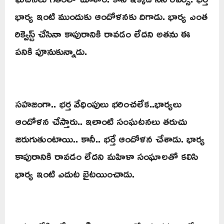
భార్య ఇంటి ముందుకు ఆందోళనకు దిగాడు. భార్య ఎంత
రిక్వెస్ట్ చేసినా కాపురానికి రావడం లేదని అతను ఈ
పనికి పూనుకున్నాడు.
సహజంగా.. భర్త వేధింపులు భరించలేక..భార్యలు
ఆందోళన చేస్తారు.. ఇలాంటి సంఘటనలు తరుచు
జరుగుతుంటాయి.. కానీ.. భర్తే ఆందోళన చేశాడు. భార్య
కాపురానికి రావడం లేదని మహిళా సంఘాలతో కలిసి
భార్య ఇంటి ఎదుట బైటయించాడు.