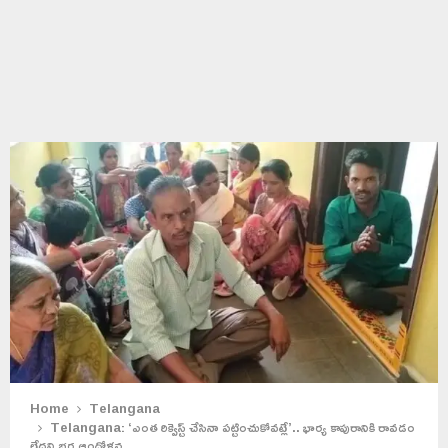
Home
Telangana
Telangana: ‘ఎంత రిక్వెస్ట్ చేసినా పట్టించుకోవట్లే’.. భార్య కాపురానికి రావడం
లేదని భర్త ఆందోళన..