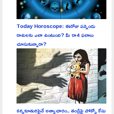
Today Horoscope: ఈరోజు పన్నెండు
రాశులకు ఎలా ఉంటుంది? మీ రాశి ఫలాలు
చూసుకున్నారా?
కన్నకూతురిపైనే అత్యాచారం.. తండ్రిపై పోక్సో కేసు