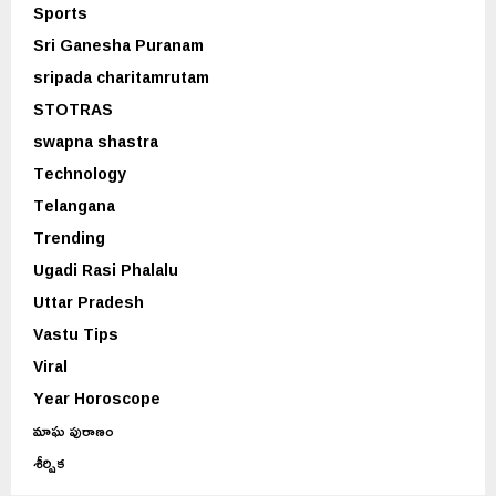
Sports
Sri Ganesha Puranam
sripada charitamrutam
STOTRAS
swapna shastra
Technology
Telangana
Trending
Ugadi Rasi Phalalu
Uttar Pradesh
Vastu Tips
Viral
Year Horoscope
మాఘ పురాణం
శీర్షిక