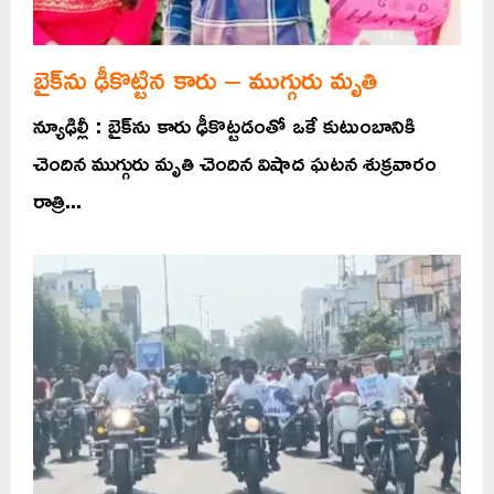
బైక్‌ను ఢీకొట్టిన కారు – ముగ్గురు మృతి
న్యూఢిల్లీ : బైక్‌ను కారు ఢీకొట్టడంతో ఒకే కుటుంబానికి
చెందిన ముగ్గురు మృతి చెందిన విషాద ఘటన శుక్రవారం
రాత్రి...