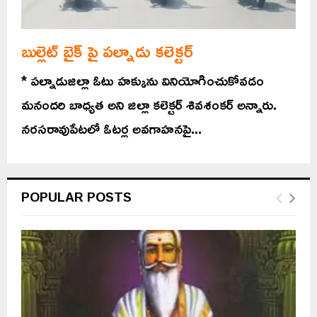
బుల్లెట్ బైక్ పై పల్నాడు కలెక్టర్
* పల్నాడుజిల్లా ఓటు హక్కును వినియోగించుకోవడం
మనందరి బాధ్యత అని జిల్లా కలెక్టర్ శివశంకర్ అన్నారు.
నరసరావుపేటలో ఓటర్ల అవగాహనపై...
POPULAR POSTS