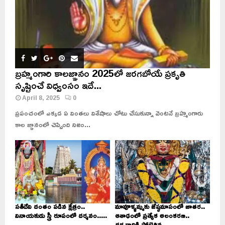
బ్రహ్మంగారి కాలజ్ఞానం 2025లో జరగబోయే ప్రకృతి
సృష్టించే విధ్వంసం ఇదే...
April 8, 2025
0
ప్రపంచంలో ఎక్కడ ఏ వింతలు విశేషాలు చోటు చేసుకున్నా వెంటనే బ్రహ్మంగారు
కాల జ్ఞానంలో చెప్పింది నిజం...
సతీదేవి దంతం పడిన క్షేత్రం..
మావూళ్ళమ్మకు జేష్ఠమాసంలో జాతర..
వినాయకుడు స్త్రీ రూపంలో దర్శనం.....
ఆశాఢంలో ప్రత్యేక అలంకరణ..
దర్శనానికి పోటెత్తిన...