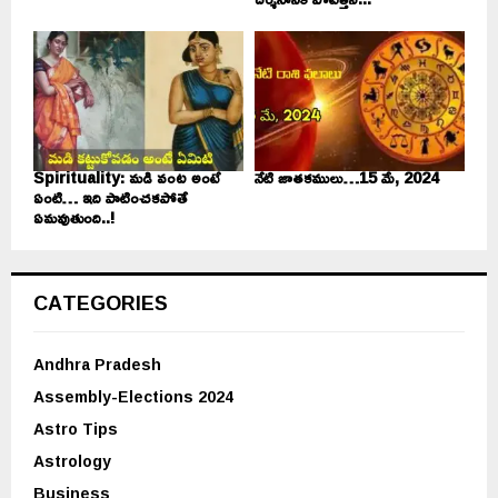
Spirituality: మడి వంట అంటే
నేటి జాతకములు…15 మే, 2024
ఏంటి… ఇది పాటించకపోతే
ఏమవుతుంది..!
CATEGORIES
Andhra Pradesh
Assembly-Elections 2024
Astro Tips
Astrology
Business