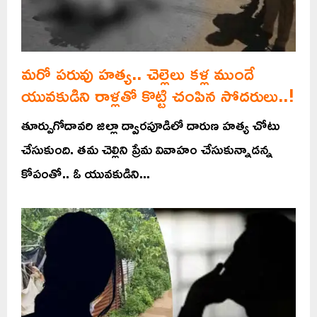
మరో పరువు హత్య.. చెల్లెలు కళ్ల ముందే
యువకుడిని రాళ్లతో కొట్టి చంపిన సోదరులు..!
తూర్పుగోదావరి జిల్లా ద్వారపూడిలో దారుణ హత్య చోటు
చేసుకుంది. తమ చెల్లిని ప్రేమ వివాహం చేసుకున్నాడన్న
కోపంతో.. ఓ యువకుడిని...