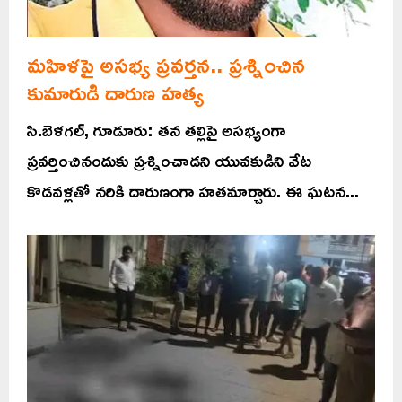
మహిళపై అసభ్య ప్రవర్తన.. ప్రశ్నించిన
కుమారుడి దారుణ హత్య
సి.బెళగల్, గూడూరు: తన తల్లిపై అసభ్యంగా
ప్రవర్తించినందుకు ప్రశ్నించాడని యువకుడిని వేట
కొడవళ్లతో నరికి దారుణంగా హతమార్చారు. ఈ ఘటన...