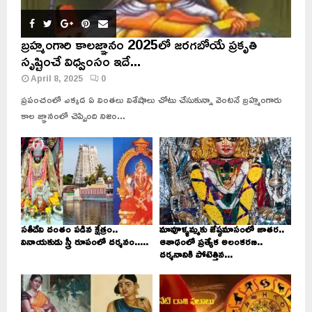
బ్రహ్మంగారి కాలజ్ఞానం 2025లో జరగబోయే ప్రకృతి
సృష్టించే విధ్వంసం ఇదే...
April 8, 2025
0
ప్రపంచంలో ఎక్కడ ఏ వింతలు విశేషాలు చోటు చేసుకున్నా వెంటనే బ్రహ్మంగారు
కాల జ్ఞానంలో చెప్పింది నిజం...
సతీదేవి దంతం పడిన క్షేత్రం..
మావూళ్ళమ్మకు జేష్ఠమాసంలో జాతర..
వినాయకుడు స్త్రీ రూపంలో దర్శనం.....
ఆశాఢంలో ప్రత్యేక అలంకరణ..
దర్శనానికి పోటెత్తిన...