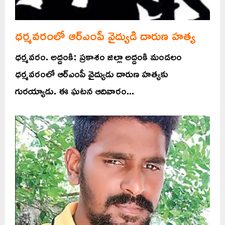
ధర్మవరంలో ఆర్ఎంపీ వైద్యుడి దారుణ హత్య
ధర్మవరం. అద్దంకి: ప్రకాశం జిల్లా అద్దంకి మండలం
ధర్మవరంలో ఆర్ఎంపీ వైద్యుడు దారుణ హత్యకు
గురయ్యాడు. ఈ ఘటన ఆదివారం...