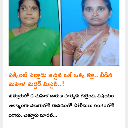
పక్కింటి పిల్లాడు ఇచ్చిన ఒకే ఒక్క క్లూ.. వీడిన
మహిళ మర్డర్ మిస్టరీ..!
చిత్తూరులో ఓ మహిళ దారుణ హత్యకు గురైంది. విషయం
ఆలస్యంగా వెలుగులోకి రావడంతో పోలీసులు రంగంలోకి
దిగారు. చిత్తూరు రూరల్...