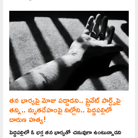
తన భార్యపై మోజు పడ్డాడని.. ప్రైవేట్‌ పార్ట్స్‌పై
తన్ని.. మృతదేహంపై నిల్చోని.. పెద్దపల్లిలో
దారుణ హత్య!
పెద్దపల్లిలో ఓ భర్త తన భార్యతో చనువుగా ఉంటున్నాడని