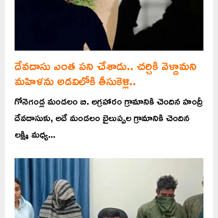
దేవదాసు ఎంత పని చేశాడు.. చర్చికి వెళ్దామని
మహిళను అడవిలోకి తీసుకెళ్లి..
గోనెగండ్ల మండలం బి. అగ్రహారం గ్రామానికి చెందిన హంద్రీ
దేవదాసుకు, అదే మండలం బైలుప్పల గ్రామానికి చెందిన
లక్ష్మి మధ్య...