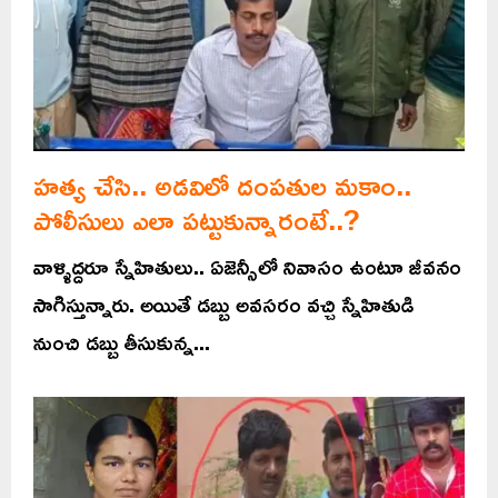
హత్య చేసి.. అడవిలో దంపతుల మకాం..
పోలీసులు ఎలా పట్టుకున్నారంటే..?
వాళ్ళిద్దరూ స్నేహితులు.. ఏజెన్సీలో నివాసం ఉంటూ జీవనం
సాగిస్తున్నారు. అయితే డబ్బు అవసరం వచ్చి స్నేహితుడి
నుంచి డబ్బు తీసుకున్న...