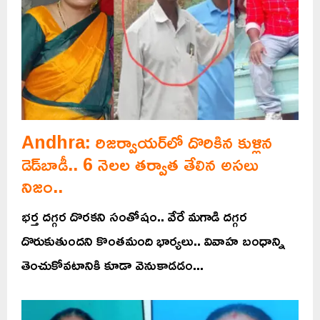
Andhra: రిజర్వాయర్‌‌లో దొరికిన కుళ్లిన
డెడ్‌బాడీ.. 6 నెలల తర్వాత తేలిన అసలు
నిజం..
భర్త దగ్గర దొరకని సంతోషం.. వేరే మగాడి దగ్గర
దొరుకుతుందని కొంతమంది భార్యలు.. వివాహ బంధాన్ని
తెంచుకోవటానికి కూడా వెనుకాడడం...