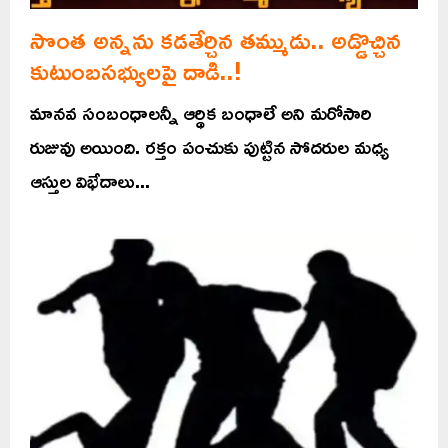
సొంత అన్నను కడతేర్చిన తమ్ముడు.. అడ్డొచ్చిన
కుటుంబసభ్యులపై దాడి..!
మానవ సంబంధాలన్నీ ఆర్థిక బంధాలే అని మరోసారి
రుజువు అయింది. రక్తం పంచుకు పుట్టిన సోదరుల మధ్య
ఆస్తుల విభేదాలు...