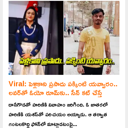
Viral: పెళ్లికాని ప్రసాదు పక్కింటి యవ్వారం..
లవర్‌తో ఓయో రూమ్‌కు.. సీన్ కట్ చేస్తే
దాసేగౌడతో హరిణికి వివాహం జరిగింది. ఓ జాతరలో
హరిణికి యశస్‌తో పరిచయం అయ్యాడు. ఆ తర్వాత
గంటలకొద్ది ఫోన్‌లో మాట్లాడటంపై...