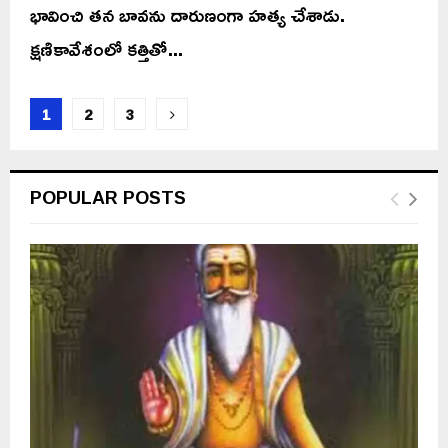
భావించి తన బావను దారుణంగా హత్య చేశాడు.
క్షణికావేశంలో కత్తితో...
Posts
1
2
3
pagination
POPULAR POSTS