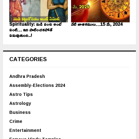
Spirituality: మడి వంట అంటే
నేటి జాతకములు…15 మే, 2024
ఏంటి… ఇది పాటించకపోతే
ఏమవుతుంది..!
CATEGORIES
Andhra Pradesh
Assembly-Elections 2024
Astro Tips
Astrology
Business
Crime
Entertainment