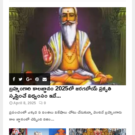
బ్రహ్మంగారి కాలజ్ఞానం 2025లో జరగబోయే ప్రకృతి
సృష్టించే విధ్వంసం ఇదే...
April 8, 2025
0
ప్రపంచంలో ఎక్కడ ఏ వింతలు విశేషాలు చోటు చేసుకున్నా వెంటనే బ్రహ్మంగారు
కాల జ్ఞానంలో చెప్పింది నిజం...