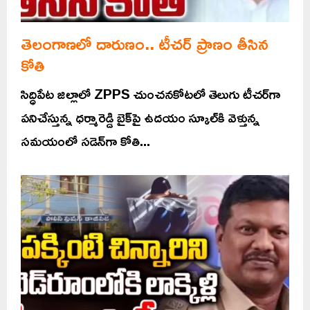
తెలంగాణలో దారుణం.. టీచర్ ప్రాణం తీసిన
కోతి
సిద్ధిపేట జిల్లాలో ZPPS చుంచనకోటలో తెలుగు టీచర్‌గా
పనిచేస్తున్న ధర్మారెడ్డి బైక్‌పై ఉదయం స్కూల్‌కి వెళ్తున్న
సమయంలో సడెన్‌గా కోతి...