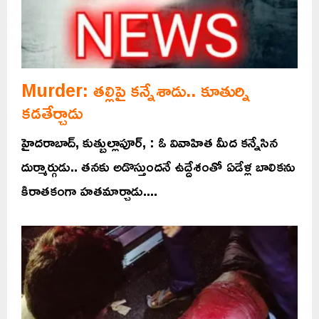
Murder: తల్లిపై కన్నేశాడు.. కూతుర్ని
కడతేర్చాడు
హైదరాబాద్, కుత్బుల్లాపూర్, : ఓ వివాహిత మీద కన్నేసిన
దుర్మార్గుడు.. తనకు అడొస్తుందనే ఉద్దేశంతో ఏడేళ్ల బాలికను
కిరాతకంగా హతమార్చాడు....