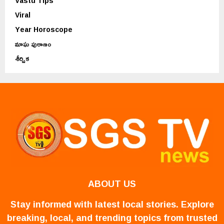
Vastu Tips
Viral
Year Horoscope
మాఘ పురాణం
శీర్షిక
ABOUT US
Stay informed with latest local stories. Explore
breaking, local, and trending topics from trusted