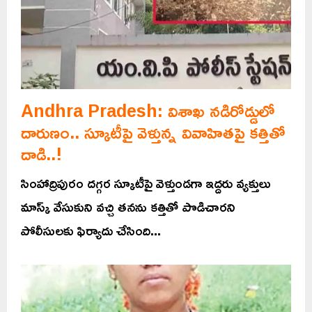
Andhra Pradesh: విశాఖ నడిరోడ్డులో
దారుణం.. స్కూటీపై వెళ్తున్న వివాహితపై కత్తితో
దాడి..!
సింహాద్రిపురం దగ్గర స్కూటీపై వెళ్తుండగా ఇద్దరు వ్యక్తులు
మాస్క్ వేసుకుని వచ్చి తనను కత్తితో పొడిచారని
పోలీసులకు ఫిర్యాదు చేసింది...