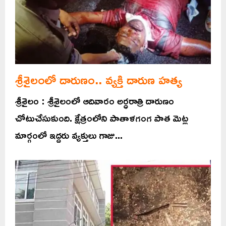
శ్రీశైలంలో దారుణం.. వ్యక్తి దారుణ హత్య
శ్రీశైలం : శ్రీశైలంలో ఆదివారం అర్ధరాత్రి దారుణం
చోటుచేసుకుంది. క్షేత్రంలోని పాతాళగంగ పాత మెట్ల
మార్గంలో ఇద్దరు వ్యక్తులు గాజు...