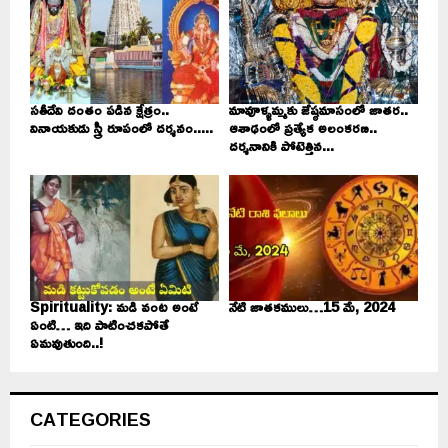
సతీదేవి దంతం పడిన క్షేత్రం..
మావూళ్ళమ్మకు జేష్ఠమాసంలో జాతర..
వినాయకుడు స్త్రీ రూపంలో దర్శనం.....
ఆశాఢంలో ప్రత్యేక అలంకరణ..
దర్శనానికి పోటెత్తిన...
Spirituality: మడి వంట అంటే
నేటి జాతకములు…15 మే, 2024
ఏంటి… ఇది పాటించకపోతే
ఏమవుతుంది..!
CATEGORIES