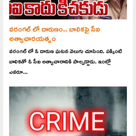
వరంగల్ లో దారుణం.. బాలికపై సీఐ
అత్యాచారయత్నం
వరంగల్ లో ఓ దారుణ ఘటన వెలుగు చూసింది. పక్కింటి
బాలికతో ఓ సీఐ అత్యాచారానికి పాల్పడ్డాడు. ఇంట్లో
ఎవరూ...