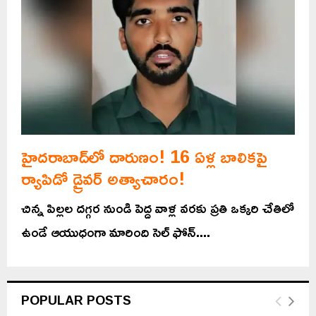
హైదరాబాద్‌లో దారుణం! 16 ఏళ్ల బాలికపై
ర్యాపిడో డ్రైవర్ అత్యాచారం!
చిన్న పిల్లల దగ్గర నుండి పెద్ద వాళ్ల వరకు ప్రతి ఒక్కరి చేతిలో
ఉండే ఆయుధంగా మారింది సెల్ ఫోన్....
POPULAR POSTS