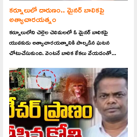
కర్నూలులో దారుణం.. మైనర్ బాలికపై
అత్యాచారయత్నం
కర్నూలులోని చెల్లెల చెలిమలలో ఓ మైనర్ బాలికపై
యువకుడు అత్యాచారయత్నానికి పాల్పడిన ఘటన
చోటుచేసుకుంది. వెంటనే బాలిక కేకలు వేయడంతో...