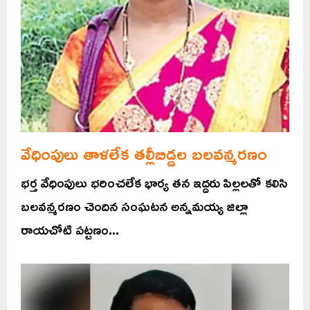
వేధింపులు తాళలేక తల్లీబిడ్డల బలవన్మరణం
భర్త వేధింపులు భరించలేక భార్య తన ఇద్దరు పిల్లలతో కలిసి
బలవన్మరణం చెందిన సంఘటన అన్నమయ్య జిల్లా
రాయచోటి పట్టణం...