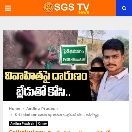
PRIMARY
MENU
Home
Andhra Pradesh
Srikakulam: వివాహితపై దారుణం..బ్లేడుతో కోసి.. నడిరోడ్డుపై
Andhra Pradesh
Crime