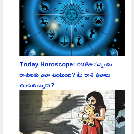
Today Horoscope: ఈరోజు పన్నెండు
రాశులకు ఎలా ఉంటుంది? మీ రాశి ఫలాలు
చూసుకున్నారా?