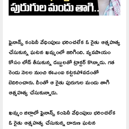
ఫైనాన్స్ కంపెనీ వేధింపులు భరించలేక ఓ రైతు ఆత్మహత్య
చేసుకున్న ఘటన ఖమ్మంలో జరిగింది. వ్యవసాయం
కోసం లోన్ తీసుకున్న డబ్బులతో ట్రాక్టర్ కొన్నాడు. గత
రెండు నెలల నుంచి ఈఎంఐ కట్టకపోవడంతో
బెదిరించారు. దీంతో ఆ రైతు పురుగుల మందు తాగి
ఆత్మహత్య చేసుకున్నాడు.
ఖమ్మం జిల్లాలో ఫైనాన్స్ కంపెనీ వేధింపులు భరించలేక
ఓ రైతు ఆత్మహత్య చేసుకున్న దారుణ ఘటన