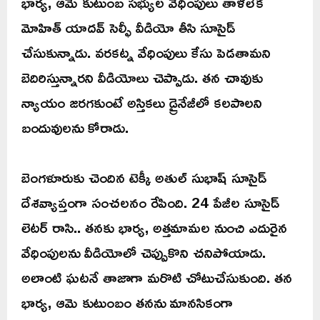
భార్య, ఆమె కుటుంబ సభ్యుల వేధింపులు తాళలేక
మోహిత్ యాదవ్ సెల్ఫీ వీడియో తీసి సూసైడ్
చేసుకున్నాడు. వరకట్న వేధింపులు కేసు పెడతామని
బెదిరిస్తున్నారని వీడియోలు చెప్పాడు. తన చావుకు
న్యాయం జరగకుంటే అస్తికలు డ్రైనేజీలో కలపాలని
బందువులను కోరాడు.
బెంగళూరుకు చెందిన టెక్కీ అతుల్ సుభాష్ సూసైడ్
దేశవ్యాప్తంగా సంచలనం రేపింది. 24 పేజీల సూసైడ్
లెటర్ రాసి.. తనకు భార్య, అత్తమామల నుంచి ఎదురైన
వేధింపులను వీడియోలో చెప్పుకొని చనిపోయాడు.
అలాంటి ఘటనే తాజాగా మరొటి చోటుచేసుకుంది. తన
భార్య, ఆమె కుటుంబం తనను మానసికంగా