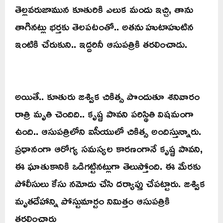
తెల్లవరుజామున కూతురికి ఎలుక మందు ఇచ్చి, తాను
తాగినట్లు భర్తకు తెలపటంతో.. అతను హుటాహుటిన
ఇంటికి చేరుకుని.. ఇద్దరినీ ఆసుపత్రికి తరలించాడు.
అయితే.. కూతురు జశ్విక చికిత్స పొందుతూ శనివారం
రాత్రి మృతి చెందిది.. కృష్ణ పావని పరిస్థితి విషమంగా
ఉంది.. ఆసుపత్రిలోని ఐసీయులో చికిత్స అందిస్తున్నారు.
ప్రధానంగా ఆరోగ్య సమస్యల కారణంగానే కృష్ణ పావని,
ఈ ఘాతుకానికి ఒడిగట్టినట్లుగా తెలుస్తోంది. ఈ మేరకు
పోలీసులు కేసు నమోదు చేసి దర్యాప్తు చేపట్టారు. జశ్విక
మృతదేహాన్ని పోస్టుమార్టం నిమిత్తం ఆసుపత్రికి
తరలించారు