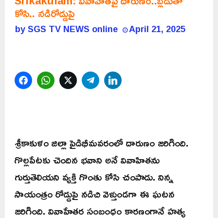
Srikakulam: వివాహితపై దారుణం..బ్లేడుతో
కోసి.. నడిరోడ్డుపై
by
SGS TV NEWS online
April 21, 2025
Facebook
WhatsApp
Twitter
Telegram
LinkedIn
శ్రీకాకుళం జిల్లా పైడిభీమవరంలో దారుణం జరిగింది.
గొల్లపేటకు చెందిన భవాని అనే వివాహితను
గుర్తుతెలియని వ్యక్తి గొంతు కోసి చంపాడు. నిన్న
సాయంత్రం రోడ్డుపై నడిచి వెళ్తుండగా ఈ ఘటన
జరిగింది. వివాహేతర సంబంధం కారణంగానే హత్య