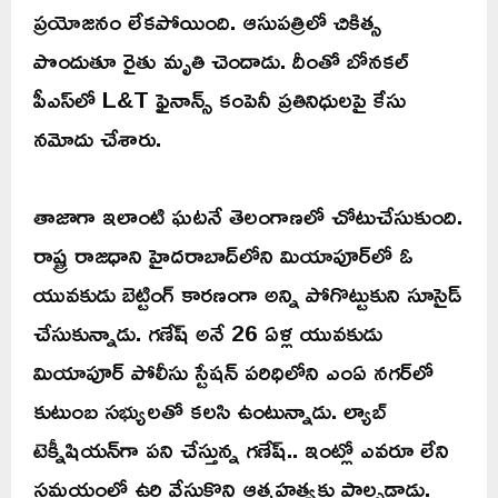
ప్రయోజనం లేకపోయింది. ఆసుపత్రిలో చికిత్స
పొందుతూ రైతు మృతి చెందాడు. దీంతో బోనకల్
పీఎస్‌లో L&T ఫైనాన్స్ కంపెనీ ప్రతినిధులపై కేసు
నమోదు చేశారు.
తాజాగా ఇలాంటి ఘటనే తెలంగాణలో చోటుచేసుకుంది.
రాష్ట్ర రాజధాని హైదరాబాద్‌లోని మియాపూర్‌లో ఓ
యువకుడు బెట్టింగ్ కారణంగా అన్ని పోగొట్టుకుని సూసైడ్
చేసుకున్నాడు. గణేష్ అనే 26 ఏళ్ల యువకుడు
మియాపూర్ పోలీసు స్టేషన్ పరిధిలోని ఎంఏ నగర్‌లో
కుటుంబ సభ్యులతో కలసి ఉంటున్నాడు. ల్యాబ్
టెక్నీషియన్‌గా పని చేస్తున్న గణేష్.. ఇంట్లో ఎవరూ లేని
సమయంలో ఉరి వేసుకొని ఆత్మహత్యకు పాల్పడ్డాడు.