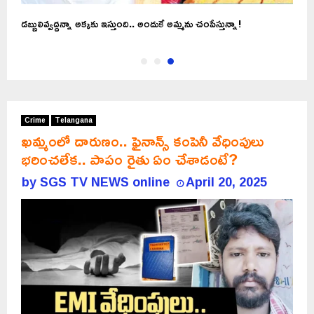
డబ్బులివ్వద్దన్నా అక్కకు ఇస్తుంది.. అందుకే అమ్మను చంపేస్తున్నా!
Crime
Telangana
ఖమ్మంలో దారుణం.. ఫైనాన్స్ కంపెనీ వేధింపులు
భరించలేక.. పాపం రైతు ఏం చేశాడంటే?
by
SGS TV NEWS online
April 20, 2025