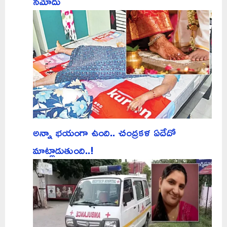
నమోదు
అన్నా భయంగా ఉంది.. చంద్రకళ ఏదేదో
మాట్లాడుతుంది..!