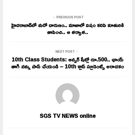
PREVIOUS POST
హైదరాబాద్‌లో మరో దారుణం.. మాజాలో విషం కలిపి కూతురికి
తాపించి.. ఆ తర్వాత..
NEXT POST
10th Class Students: ఆన్సర్ షీట్లో రూ.500.. ఛాయ్‌
తాగి నన్ను పాస్‌ చేయండి – 10th క్లాస్ స్టూడెంట్స్ అరాచకం
SGS TV NEWS online