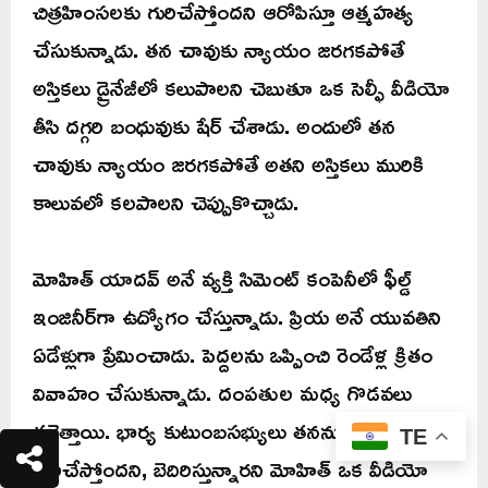
చిత్రహింసలకు గురిచేస్తోందని ఆరోపిస్తూ ఆత్మహత్య
చేసుకున్నాడు. తన చావుకు న్యాయం జరగకపోతే
అస్తికలు డ్రైనేజీలో కలుపాలని చెబుతూ ఒక సెల్ఫీ వీడియో
తీసి దగ్గరి బంధువుకు షేర్‌ చేశాడు. అందులో తన
చావుకు న్యాయం జరగకపోతే అతని అస్తికలు మురికి
కాలువలో కలపాలని చెప్పుకొచ్చాడు.
మోహిత్‌ యాదవ్ అనే వ్యక్తి సిమెంట్‌ కంపెనీలో ఫీల్డ్‌
ఇంజినీర్‌గా ఉద్యోగం చేస్తున్నాడు. ప్రియ అనే యువతిని
ఏడేళ్లుగా ప్రేమించాడు. పెద్దలను ఒప్పించి రెండేళ్ల క్రితం
వివాహం చేసుకున్నాడు. దంపతుల మధ్య గొడవలు
తలెత్తాయి. భార్య కుటుంబసభ్యులు తనను వేధింపులకు
TE
గురిచేస్తోందని, బెదిరిస్తున్నారని మోహిత్‌ ఒక వీడియో