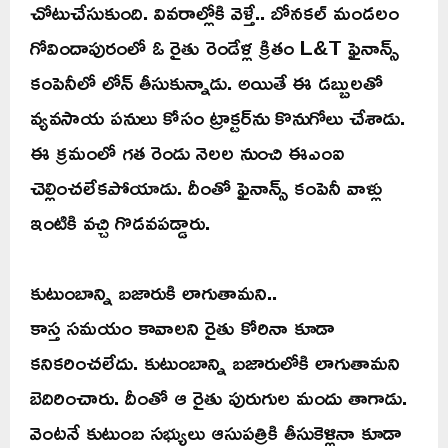
చోటుచేసుకుంది. వివరాల్లోకి వెళ్తే.. బోనకల్ మండలం
గోవిందాపురంలో ఓ రైతు రెండేళ్ల క్రితం L&T ఫైనాన్స్
కంపెనీలో లోన్ తీసుకున్నాడు. అయితే ఈ డబ్బులతో
వ్యవసాయ పనులు కోసం ట్రాక్టర్‌ను కొనుగోలు చేశాడు.
ఈ క్రమంలో గత రెండు నెలల నుంచి ఈఎంఐ
చెల్లించలేకపోయాడు. దీంతో ఫైనాన్స్ కంపెనీ వాళ్లు
ఇంటికి వచ్చి గొడవపడ్డారు.
కుటుంబాన్ని బజారుకి లాగుతామని..
కాస్త సమయం కావాలని రైతు కోరినా కూడా
కనికరించలేదు. కుటుంబాన్ని బజారులోకి లాగుతామని
బెదిరించారు. దీంతో ఆ రైతు పురుగుల మందు తాగాడు.
వెంటనే కుటుంబ సభ్యులు ఆసుపత్రికి తీసుకెళ్లినా కూడా