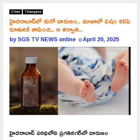
Crime
Telangana
హైదరాబాద్‌లో మరో దారుణం.. మాజాలో విషం కలిపి
కూతురికి తాపించి.. ఆ తర్వాత..
by
SGS TV NEWS online
April 20, 2025
హైదరాబాద్‌ పరిధిలోని ప్రగతినగర్‌లో దారుణం