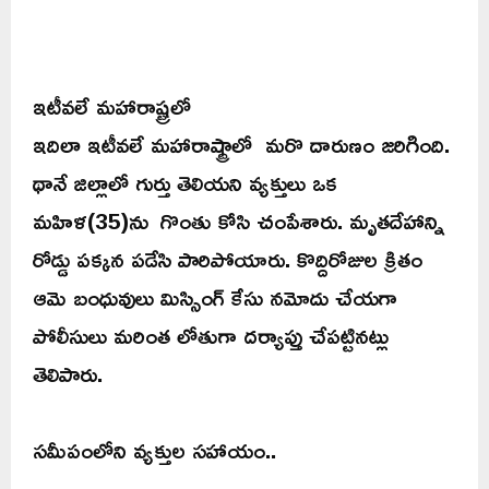
ఇటీవలే మహారాష్ట్రలో
ఇదిలా ఇటీవలే మహారాష్ట్రాలో మరొ దారుణం జరిగింది.
థానే జిల్లాలో గుర్తు తెలియని వ్యక్తులు ఒక
మహిళ(35)ను గొంతు కోసి చంపేశారు. మృతదేహాన్ని
రోడ్డు పక్కన పడేసి పారిపోయారు. కొద్దిరోజుల క్రితం
ఆమె బంధువులు మిస్సింగ్ కేసు నమోదు చేయగా
పోలీసులు మరింత లోతుగా దర్యాప్తు చేపట్టినట్లు
తెలిపారు.
సమీపంలోని వ్యక్తుల సహాయం..