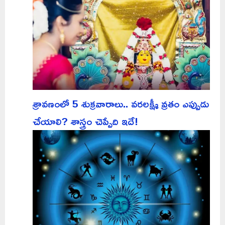
శ్రావణంలో 5 శుక్రవారాలు.. వరలక్ష్మీ వ్రతం ఎప్పుడు
చేయాలి? శాస్త్రం చెప్పేది ఇదే!