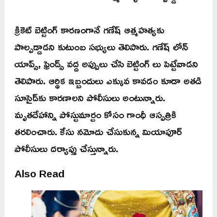
క్రికెట్ బెట్టింగ్ కారణంగానే గణేష్ ఆత్మహత్యకు
పాల్పడ్డాడని కుటుంబ సభ్యులు తెలిపారు. గణేష్ లోన్
యాప్స్, ఫ్రెండ్స్ వద్ద అప్పులు చేసి బెట్టింగ్ లు పెట్టేవాడని
తెలిపారు. ఆర్థిక ఇబ్బందులు ఎక్కువ కావడం కూడా అతడి
సూసైడ్‌కు కారణాలని పోలీసులు అంటున్నారు.
మృతదేహాన్ని పోస్టుమార్టం కోసం గాంధీ ఆస్పత్రికి
తరలించారు. కేసు నమోదు చేసుకున్న మియాపూర్
పోలీసులు దర్యాప్తు చేస్తున్నారు.
Also Read