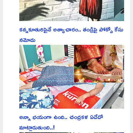
కన్నకూతురిపైనే అత్యాచారం.. తండ్రిపై పోక్సో కేసు
నమోదు
అన్నా భయంగా ఉంది.. చంద్రకళ ఏదేదో
మాట్లాడుతుంది..!