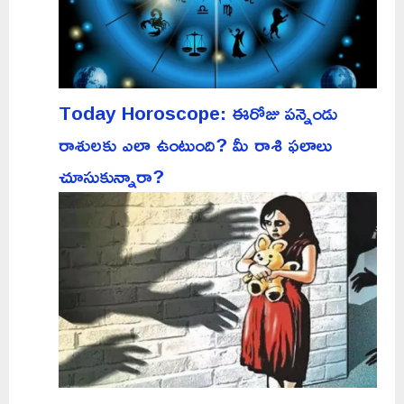
Today Horoscope: ఈరోజు పన్నెండు
రాశులకు ఎలా ఉంటుంది? మీ రాశి ఫలాలు
చూసుకున్నారా?