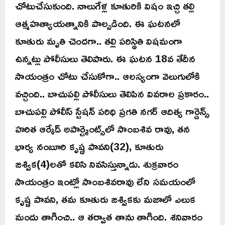
చోటుచేసుకుంది. నాలుగేళ్ల కూతురికి విషం ఇచ్చి తల్లి
ఆత్మహత్యాయత్నానికి పాల్పడింది. ఈ ఘటనలో
కూతురు మృతి చెందగా.. తల్లి పరిస్థితి విషమంగా
ఉన్నట్లు పోలీసులు తెలిపారు. ఈ ఘటన 18వ తేదీన
సాయంత్రం చోటు చేసుకోగా.. ఆలస్యంగా వెలుగులోకి
వచ్చింది.. బాచుపల్లి పోలీసులు తెలిపిన వివరాల ప్రకారం..
బాచుపల్లి పోలీస్ స్టేషన్ పరిధి ప్రగతి నగర్ ఆదిత్య గార్డెన్స్
హరిత ఆర్కేడ్ అపార్ట్మెంట్స్‌లో సాంబశివ రావు, తన
భార్య నంబూరి కృష్ణ పావని(32), కూతురు
జశ్విక(4)లతో కలిసి నివసిస్తున్నాడు. శుక్రవారం
సాయంత్రం ఇంట్లో సాంబశివరావు లేని సమయంలో
కృష్ణ పావని, తమ కూతురు జశ్వికకు మజాలో ఎలుక
మందు తాగించి.. ఆ తర్వాత తాను తాగింది. శనివారం