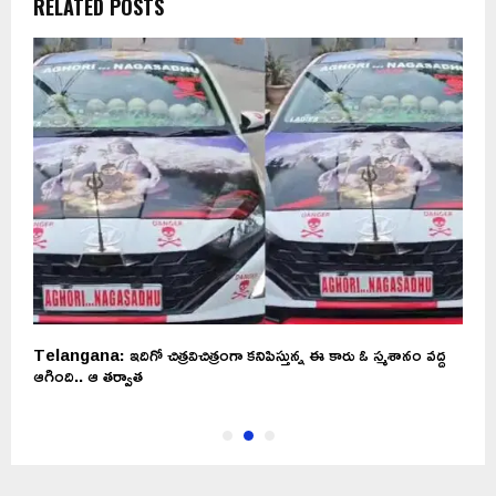
RELATED POSTS
Telangana: ఇదిగో చిత్రవిచిత్రంగా కనిపిస్తున్న ఈ కారు ఓ స్మశానం వద్ద
న
ఆగింది.. ఆ తర్వాత