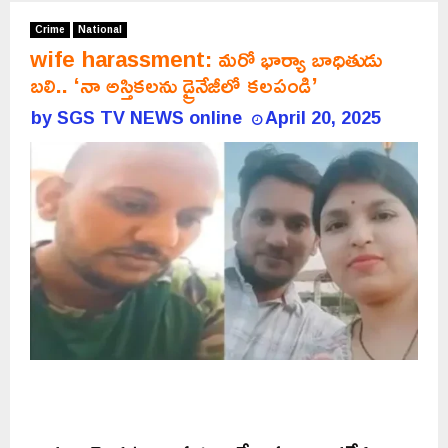
Crime
National
wife harassment: మరో భార్యా బాధితుడు
బలి.. ‘నా అస్తికలను డ్రైనేజీలో కలపండి’
by
SGS TV NEWS online
April 20, 2025