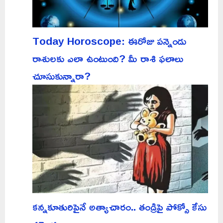
Today Horoscope: ఈరోజు పన్నెండు
రాశులకు ఎలా ఉంటుంది? మీ రాశి ఫలాలు
చూసుకున్నారా?
కన్నకూతురిపైనే అత్యాచారం.. తండ్రిపై పోక్సో కేసు