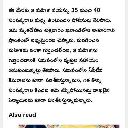
ఈ మేరకు ఆ మహిళ వయస్సు 35 నుంచి 40
సంవత్సరాల మధ్య ఉంటుందని పోలీసులు తెలిపారు.
ఆమె మృతదేహం శుక్రవారం భివాండిలోని ఠాకూర్‌గావ్
ప్రాంతంలో లభ్యమైందని చెప్పారు. మరణించిన
మహిళను ఇంకా గుర్తించలేదని, ఆ మహిళను
గుర్తించడానికి సమీపంలోని వ్యక్తుల సహాయం
తీసుకుంటున్నట్లు తెలిపారు. సమీపంలోని సీసీటీవీ
కెమెరాలను కూడా పరిశీలిస్తున్నామని, గత కొన్ని
సంవత్సరాల కిందట ఆమె తప్పిపోయినట్లు దాఖలైన
ఫిర్యాదులను కూడా పరిశీలిస్తున్నామన్నారు.
Also read