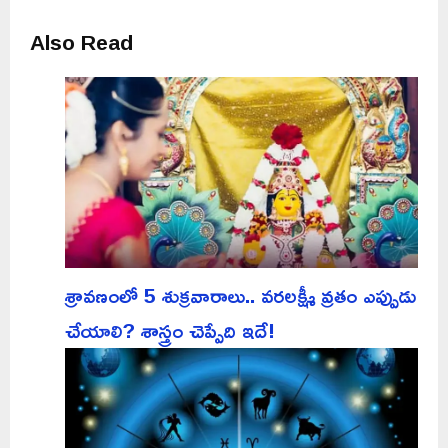
Also Read
శ్రావణంలో 5 శుక్రవారాలు.. వరలక్ష్మీ వ్రతం ఎప్పుడు
చేయాలి? శాస్త్రం చెప్పేది ఇదే!