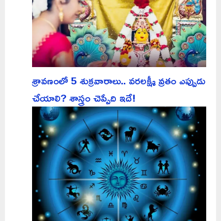
శ్రావణంలో 5 శుక్రవారాలు.. వరలక్ష్మీ వ్రతం ఎప్పుడు
చేయాలి? శాస్త్రం చెప్పేది ఇదే!