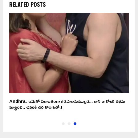
RELATED POSTS
Andhra: ఆమెతో ఏకాంతంగా గడపాలనుకున్నాడు.. కానీ ఆ కోరిక కథను
మార్చింది.. చివరికి చీర కొంగుతో.!