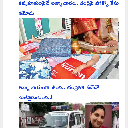
కన్నకూతురిపైనే అత్యాచారం.. తండ్రిపై పోక్సో కేసు
నమోదు
అన్నా భయంగా ఉంది.. చంద్రకళ ఏదేదో
మాట్లాడుతుంది..!