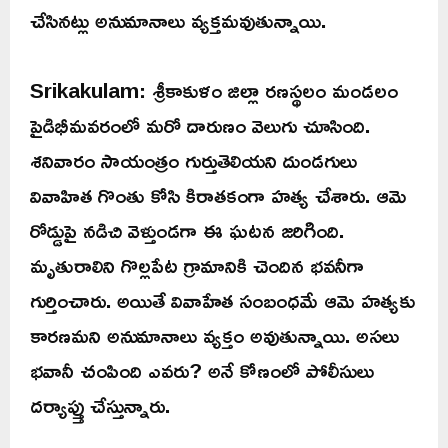
చేసినట్లు అనుమానాలు వ్యక్తమవుతున్నాయి.
Srikakulam: శ్రీకాకుళం జిల్లా రణస్థలం మండలం
పైడిభీమవరంలో మరో దారుణం వెలుగు చూసింది.
శనివారం సాయంత్రం గుర్తుతెలియని దుండగులు
వివాహిత గొంతు కోసి కిరాతకంగా హత్య చేశారు. ఆమె
రోడ్డుపై నడిచి వెళ్తుండగా ఈ ఘటన జరిగింది.
మృతురాలిని గొల్లపేట గ్రామానికి చెందిన భవనీగా
గుర్తించారు. అయితే వివాహేత సంబంధమే ఆమె హత్యకు
కారణమని అనుమానాలు వ్యక్తం అవుతున్నాయి. అసలు
భవానీ చంపింది ఎవరు? అనే కోణంలో పోలీసులు
దర్యాప్త్తు చేస్తున్నారు.