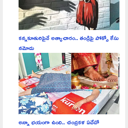
కన్నకూతురిపైనే అత్యాచారం.. తండ్రిపై పోక్సో కేసు
నమోదు
అన్నా భయంగా ఉంది.. చంద్రకళ ఏదేదో