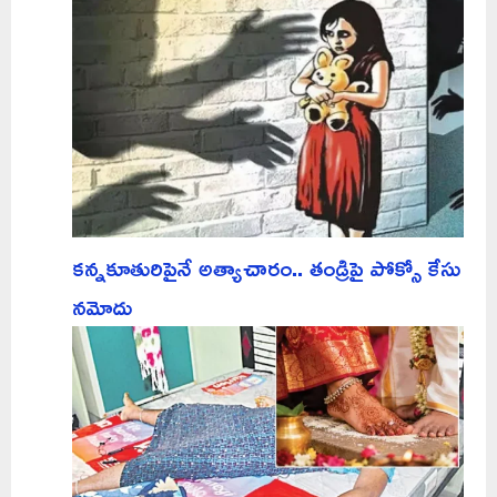
కన్నకూతురిపైనే అత్యాచారం.. తండ్రిపై పోక్సో కేసు
నమోదు