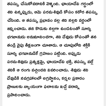
తపస్సు చేసుకోవడానికి వెళ్ళింది. ఛాయాదేవి గర్భంలో
శని ఉన్నప్పుడు, ఆమె పరమశివుడి కోసం కఠోర తపస్సు
చేసింది. ఆ తపస్సు ప్రభావం వల్ల శని నల్లని వర్ణంలో
జన్మించాడు. తన కొడుకు నల్లగా ఉండటంతో సూర్య
భగవానుడు అనుమానించగా, శని దేవుడు కోపంతో తన
తండ్రి వైపు తీక్షణంగా చూశాడు. ఆ చూపులోని శక్తికి
సూర్య భగవానుడికే గ్రహణం పట్టింది. అప్పుడు
పరమశివుడు ప్రత్యక్షమై, ఛాయాదేవి భక్తి, తపస్సు వల్లే
శనికి ఆ రంగు వచ్చిందని వివరించాడు. శివుడు శని
దేవుడికి నవగ్రహాలలో అగ్రస్థానం, కర్మల ప్రకారం
ప్రాణులకు న్యాయంగా ఫలాలను ఇచ్చే వరాన్ని
ప్రసాదించాడు.