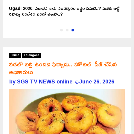
Ugadi 2026: పరాభవ నామ సంవత్సరం అర్థం ఏమిటి..? మనకు ఇచ్చే
రహస్య సందేశం ఏంటో తెలుసా..?
Crime
Telangana
వడలో బల్లి ఉందని ఫిర్యాదు.. హోటల్ సీజ్ చేసిన
అధికారులు
by
SGS TV NEWS online
June 26, 2026