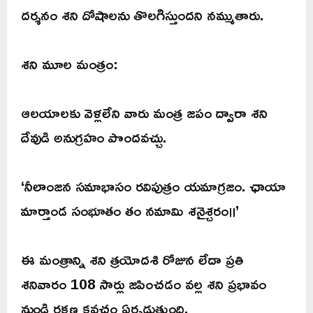
దర్శనం శని దోషాలను తొలగిస్తుందని నమ్ముతారు.
శని మూల మంత్రం:
ఆలయాలకు వెళ్లలేని వారు మంత్ర జపం ద్వారా శని
దేవుడి అనుగ్రహం పొందవచ్చు.
‘నీలాంజన సమాభాసం రవిపుత్రం యమాగ్రజం. ఛాయా
మార్తాండ సంభూతం తం నమామి శనైశ్చరం॥’
ఈ మంత్రాన్ని శని త్రయోదశి రోజున లేదా ప్రతి
శనివారం 108 సార్లు జపించడం వల్ల శని ప్రభావం
నుండి రక్షణ కవచం ఏర్పడుతుంది.