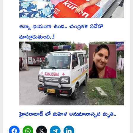
అన్నా భయంగా ఉంది.. చంద్రకళ ఏదేదో
మాట్లాడుతుంది..!
హైదరాబాద్ లో మహిళ అనుమానాస్పద మృతి..
Facebook
WhatsApp
Twitter
Telegram
LinkedIn