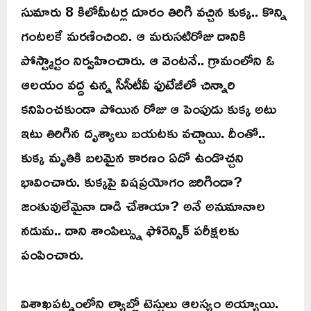
సుమారు 8 కిలోమీటర్ల దూరం తిరిగి వచ్చిన కుక్క.. కొన్ని
గంటలకే మరణించింది. ఆ మరుసటిరోజు దానికి
పోస్ట్మార్టం నిర్వహించారు. ఆ వెంటనే.. గ్రామంలోని ఓ
ఆలయం వద్ద ఉన్న సీసీటీవీ ఫుటేజీలో చిన్నారి
కనిపించకుండా పోయిన రోజు ఆ పెంపుడు కుక్క అటు
ఇటు తిరిగిన దృశ్యాలు బయటకు వచ్చాయి. దీంతో..
కుక్క మృతికి బలమైన కారణం ఏదో ఉండొచ్చని
భావించారు. కుక్కపై విషప్రయోగం జరిగిందా?
జంతువులేమైనా దాడి చేశాయా? అనే అనుమానాల
నడుమ.. దాని శాంపిల్స్ను ఫోరెన్సిక్ పరీక్షలకు
పంపించారు.
విశాఖపట్నంలోని ల్యాబ్లో టెస్టులు ఆలస్యం అయ్యాయి.