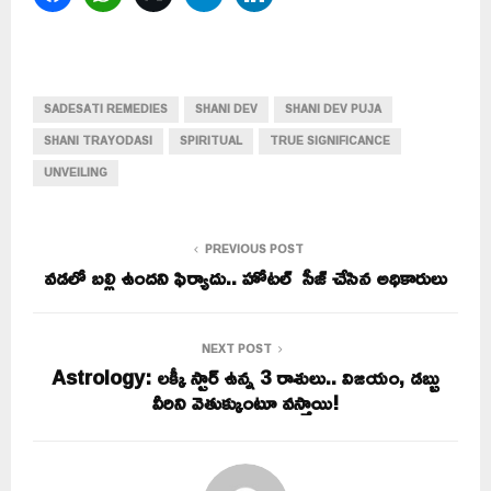
SADESATI REMEDIES
SHANI DEV
SHANI DEV PUJA
SHANI TRAYODASI
SPIRITUAL
TRUE SIGNIFICANCE
UNVEILING
PREVIOUS POST
వడలో బల్లి ఉందని ఫిర్యాదు.. హోటల్ సీజ్ చేసిన అధికారులు
NEXT POST
Astrology: లక్కీ స్టార్ ఉన్న 3 రాశులు.. విజయం, డబ్బు
వీరిని వెతుక్కుంటూ వస్తాయి!