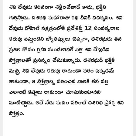
శని దేవుడు కఠినంగా శిక్షించేవాడే కాదు, భక్తిని
గుర్తిస్తాడు. దశరథ మహారాజు కథ దీనికి నిదర్శనం. శని
దేవుడు రోహిణి నక్షత్రంలోకి ప్రవేశిస్తే 12 సంవత్సరాల
కరువు వస్తుందని జ్యోతిష్యులు చెప్పగా, దశరథుడు తన
ప్రజల కోసం గ్రహ మండలానికే వెళ్లి శని దేవుడిని
స్తోత్రాలతో ప్రసన్నం చేసుకున్నాడు. దశరథుడి భక్తికి
మెచ్చి, శని దేవుడు కరువు రాకుండా వరం ఇవ్వడమే
కాకుండా, ఆ స్తోత్రాన్ని పఠించిన వారికి తన వల్ల
ఎలాంటి కష్టాలు రాకుండా చూసుకుంటానని
మాటిచ్చాడు. అదే నేడు మనం పఠించే దశరథ ప్రోక్త శని
స్తోత్రం.