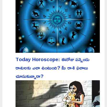
Today Horoscope: ఈరోజు పన్నెండు
రాశులకు ఎలా ఉంటుంది? మీ రాశి ఫలాలు
చూసుకున్నారా?