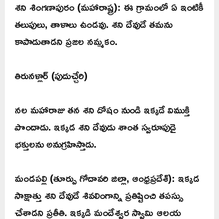
శని శింగణాపురం (మహారాష్ట్ర): ఈ గ్రామంలో ఏ ఇంటికీ
తలుపులు, తాళాలు ఉండవు. శని దేవుడే తమను
కాపాడుతాడని ప్రజల నమ్మకం.
తిరునళ్లార్ (పుదుచ్చేరి)
నల మహారాజు తన శని దోషం నుండి ఇక్కడే విముక్తి
పొందాడు. ఇక్కడ శని దేవుడు శాంత స్వరూపుడై
భక్తులను అనుగ్రహిస్తాడు.
మండపల్లి (తూర్పు గోదావరి జిల్లా, ఆంధ్రప్రదేశ్): ఇక్కడ
సాక్షాత్తు శని దేవుడే శివలింగాన్ని ప్రతిష్టించి తపస్సు
చేశాడని ప్రతీతి. ఇక్కడి మందేశ్వర స్వామి ఆలయ