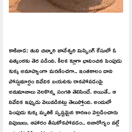
కాకినాడ: తుని చిన్నారి జానేశ్వరి మిస్సింగ్ కేసులో ఓ
ఉత్కంఠకు తెర పడింది. కీలక క్లూగా భావించిన పెంపుడు
కుక్క అనూహ్యంగా మరణించగా.. ఇంతకాలం దాని
పోస్టుమార్టం నివేదిక బయటకు రాకపోవడంపై
అనుమానాలు నెలకొన్న సంగతి తెలిసిందే. అయితే.. ఆ
నివేదిక ఇప్పుడు వెలువడినట్లు తెలుస్తోంది. అందులో
పెంపుడు కుక్క మృతికి స్పష్టమైన కారణం వెల్లడించారు
నిపుణులు. ఆహారం తీసుకోకపోవడం.. అనారోగ్యం వల్లే