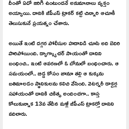
దీంతో ఏదో జరిగి ఉంటుందనే అనుమానాలు వ్యక్తం
అయ్యాయి. దానికి జీపీఎస్ ట్రాకర్ కట్టి చిన్నారి ఆచూకీ
తెలుసుకునే ప్రయత్నం చేశారు.
అయితే ఇంటి దగ్గర పోలీసుల హడావిడి చూసి అది బెదిరి
పారిపోయింది. డ్యాగ్క్యాచర్ సాయంతో దానిని
బంధించి.. ఇంటి ఆవరణలో ఓ బోనులో బంధించారు. ఆ
సమయంలో.. బిడ్డ కోసం జానూ తల్లి ఆ కుక్కను
బతిమాలడం స్థానికులను కలిచి వేసింది. వెటర్నరీ డాక్టర్ల
సహాయంతో దానికి చికిత్స అందించగా.. కాస్త
కోలుకున్నాక 13వ తేదీన మళ్లీ జీపీఎస్ ట్రాకర్తో దానిని
వదిలారు.