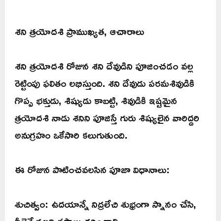
శని త్రయోదశి ప్రాముఖ్యత, ఆచారాలు
శని త్రయోదశి రోజున శని దేవుడిని పూజించడం వల్ల
రెట్టింపు ఫలితం లభిస్తుంది. శని దేవుడు పరమశివుడికి
గొప్ప భక్తుడు, శిష్యుడు కాబట్టి, శివుడికి ఇష్టమైన
త్రయోదశి నాడు శనిని పూజిస్తే గురు శిష్యులైన వారిద్దరి
అనుగ్రహం ఒకేసారి కలుగుతుంది.
ఈ రోజున పాటించవలసిన పూజా విధానాలు:
శుచిత్వం: ఉదయాన్నే నిద్రలేచి శుభ్రంగా స్నానం చేసి,
వీలైతే నల్లని వస్త్రాలు ధరించాలి.