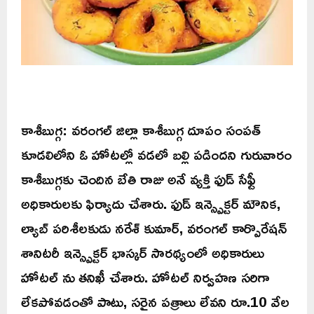
కాశీబుగ్గ: వరంగల్ జిల్లా కాశీబుగ్గ దూపం సంపత్
కూడలిలోని ఓ హోటల్లో వడలో బల్లి పడిందని గురువారం
కాశీబుగ్గకు చెందిన బేతి రాజు అనే వ్యక్తి ఫుడ్ సేఫ్టీ
అధికారులకు ఫిర్యాదు చేశారు. ఫుడ్ ఇన్స్పెక్టర్ మౌనిక,
ల్యాబ్ పరిశీలకుడు నరేశ్ కుమార్, వరంగల్ కార్పొరేషన్
శానిటరీ ఇన్స్పెక్టర్ భాస్కర్ సారథ్యంలో అధికారులు
హోటల్ ను తనిఖీ చేశారు. హోటల్ నిర్వహణ సరిగా
లేకపోవడంతో పాటు, సరైన పత్రాలు లేవని రూ.10 వేల