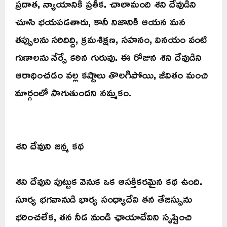
ప్రదాత, న్యాయానికి ప్రతీక. చాలామంది శని దేవుడిని
చూసి భయపడతారు, కానీ నిజానికి ఆయన మన
తప్పులను సరిదిద్ది, క్రమశిక్షణ, సహనం, వినయం వంటి
గుణాలను నేర్పే కఠిన గురువు. ఈ రోజున శని దేవుడిని
ఆరాధించడం వల్ల కష్టాలు తొలగిపోయి, జీవితం మంచి
మార్గంలో సాగుతుందని నమ్మకం.
శని దేవుని జన్మ కథ
శని దేవుని పుట్టుక వెనుక ఒక ఆసక్తికరమైన కథ ఉంది.
సూర్య భగవానుడి భార్య సంధ్యాదేవి తన తేజస్సును
భరించలేక, తన నీడ నుండి ఛాయాదేవిని సృష్టించి