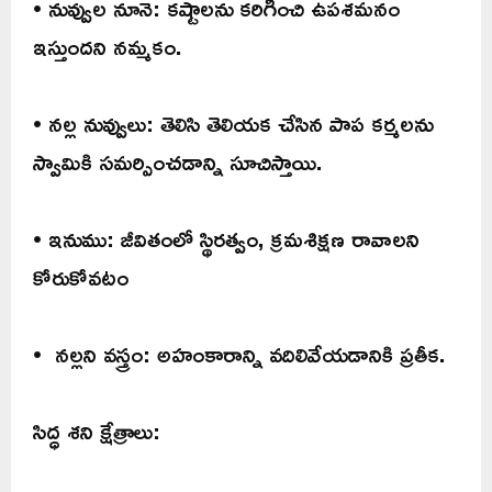
• నువ్వుల నూనె: కష్టాలను కరిగించి ఉపశమనం
ఇస్తుందని నమ్మకం.
• నల్ల నువ్వులు: తెలిసి తెలియక చేసిన పాప కర్మలను
స్వామికి సమర్పించడాన్ని సూచిస్తాయి.
• ఇనుము: జీవితంలో స్థిరత్వం, క్రమశిక్షణ రావాలని
కోరుకోవటం
• నల్లని వస్త్రం: అహంకారాన్ని వదిలివేయడానికి ప్రతీక.
సిద్ధ శని క్షేత్రాలు: