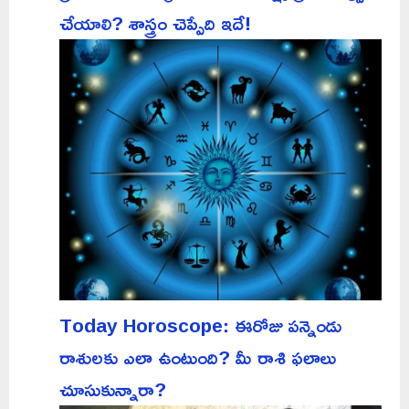
చేయాలి? శాస్త్రం చెప్పేది ఇదే!
Today Horoscope: ఈరోజు పన్నెండు
రాశులకు ఎలా ఉంటుంది? మీ రాశి ఫలాలు
చూసుకున్నారా?