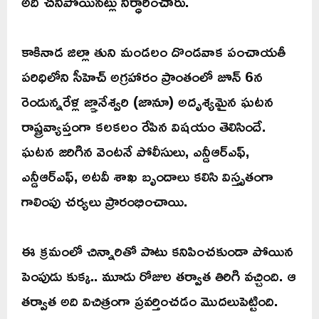
అది చనిపోయినట్లు నిర్ధారించారు.
కాకినాడ జిల్లా తుని మండలం దొండవాక పంచాయతీ
పరిధిలోని సీహెచ్ అగ్రహారం ప్రాంతంలో జూన్ 6న
రెండున్నరేళ్ల జ్ఞానేశ్వరి (జానూ) అదృశ్యమైన ఘటన
రాష్ట్రవ్యాప్తంగా కలకలం రేపిన విషయం తెలిసిందే.
ఘటన జరిగిన వెంటనే పోలీసులు, ఎన్డీఆర్ఎఫ్,
ఎన్డీఆర్ఎఫ్, అటవీ శాఖ బృందాలు కలిసి విస్తృతంగా
గాలింపు చర్యలు ప్రారంభించాయి.
ఈ క్రమంలో చిన్నారితో పాటు కనిపించకుండా పోయిన
పెంపుడు కుక్క.. మూడు రోజుల తర్వాత తిరిగి వచ్చింది. ఆ
తర్వాత అది విచిత్రంగా ప్రవర్తించడం మొదలుపెట్టింది.