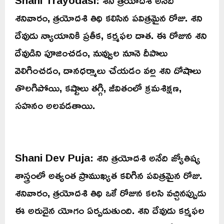
శనివారం, త్రయోదశి తిథి కలిసిన పవిత్రమైన రోజు. శని
దేవుడు న్యాయానికి ప్రతీక, కర్మఫల దాత. ఈ రోజున శని
దేవుడిని పూజించడం, నువ్వుల నూనె దీపాలు
వెలిగించడం, దానధర్మాలు చేయడం వల్ల శని దోషాలు
తొలగిపోయి, కష్టాలు తగ్గి, జీవితంలో క్రమశిక్షణ,
సహనం అలవడతాయి.
Shani Dev Puja: శని త్రయోదశి అనేది జ్యోతిష్య
శాస్త్రంలో అత్యంత ప్రాముఖ్యత కలిగిన పవిత్రమైన రోజు.
శనివారం, త్రయోదశి తిథి ఒకే రోజున కలసి వచ్చినప్పుడు
ఈ అరుదైన యోగం ఏర్పడుతుంది. శని దేవుడు కర్మఫల