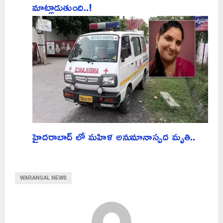
మాట్లాడుతుంది..!
హైదరాబాద్ లో మహిళ అనుమానాస్పద మృతి..
WARANGAL NEWS