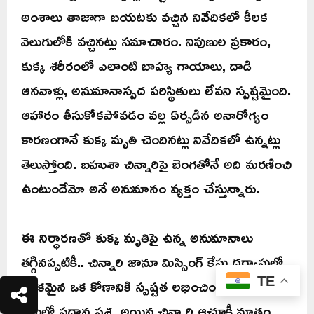
అంశాలు తాజాగా బయటకు వచ్చిన నివేదికలో కీలక
వెలుగులోకి వచ్చినట్లు సమాచారం. నిపుణుల ప్రకారం,
కుక్క శరీరంలో ఎలాంటి బాహ్య గాయాలు, దాడి
ఆనవాళ్లు, అనుమానాస్పద పరిస్థితులు లేవని స్పష్టమైంది.
ఆహారం తీసుకోకపోవడం వల్ల ఏర్పడిన అనారోగ్యం
కారణంగానే కుక్క మృతి చెందినట్లు నివేదికలో ఉన్నట్లు
తెలుస్తోంది. బహుశా చిన్నారిపై బెంగతోనే అది మరణించి
ఉంటుందేమో అనే అనుమానం వ్యక్తం చేస్తున్నారు.
ఈ నిర్ధారణతో కుక్క మృతిపై ఉన్న అనుమానాలు
తగ్గినప్పటికీ.. చిన్నారి జానూ మిస్సింగ్ కేసు దర్యాప్తులో
కీలకమైన ఒక కోణానికి స్పష్టత లభించింది. అయితే
TE
కేసులో ప్రధాన ప్రశ్న అయిన చిన్నారి ఆచూకీ మాత్రం