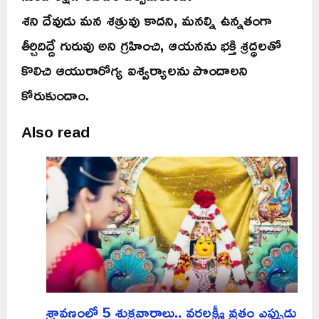
శని దేవుడు మన శత్రువు కాదని, మనల్ని ఉన్నతంగా
తీర్చిదిద్దే గురువు అని గ్రహించి, ఆయనను భక్తి శ్రద్ధలతో
కొలిచి ఆయురారోగ్య ఐశ్వర్యాలను పొందాలని
కోరుకుందాం.
Also read
శ్రావణంలో 5 శుక్రవారాలు.. వరలక్ష్మీ వ్రతం ఎప్పుడు