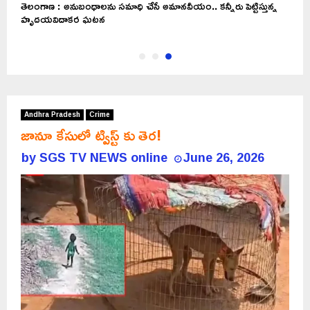
తెలంగాణ : అనుబంధాలను సమాధి చేసే అమానవీయం.. కన్నీరు పెట్టిస్తున్న
హృదయవిదాకర ఘటన
Andhra Pradesh
Crime
జానూ కేసులో ట్విస్ట్ కు తెర!
by
SGS TV NEWS online
June 26, 2026