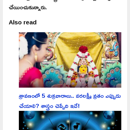
చేయించుకున్నారు.
Also read
శ్రావణంలో 5 శుక్రవారాలు.. వరలక్ష్మీ వ్రతం ఎప్పుడు
చేయాలి? శాస్త్రం చెప్పేది ఇదే!