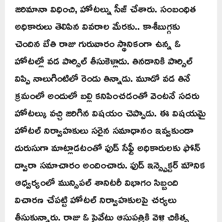
జరిమానా విధించి, హోటల్ను సీజ్ చేశారు. సంబంధిత
అధికారులు తెలిపిన వివరాల మేరకు.. కాశీబుగ్గకు
చెందిన బేతి రాజు గురువారం స్థానికంగా ఉన్న ఓ
హోటల్లో వడ పార్సిల్ తీసుకెళ్లాడు. తినడానికి పార్సిల్
విప్పి నాలుగింటిలో రెండు తిన్నాడు. మూడో వడ తినే
క్రమంలో అందులో బల్లి కనిపించడంతో వెంటనే సదరు
హోటల్కు వచ్చి జరిగిన విషయం చెప్పాడు. ఈ విషయమై
హోటల్ నిర్వాహకులు సరైన సమాధానం ఇవ్వకుండా
దురుసుగా మాట్లాడటంతో ఫుడ్ సేఫ్టీ అధికారులకు ఫోన్
ద్వారా సమాచారం అందించారు. ఫుడ్ ఇన్స్పెక్టర్ మౌనిక
ఆధ్వర్యంలో మున్సిపల్ శానిటరీ విభాగం సిబ్బంది
విచారణ చేపట్టి హోటల్ నిర్వాహకులపై చర్యలు
తీసుకున్నారు. రాజు ఓ ప్రైవేటు ఆసుపత్రికి వెళ్లి చికిత్స