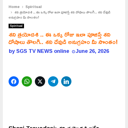
Home
Spiritual
శని త్రయోదశి .. ఈ ఒక్క రోజు ఇలా పూజిస్తే శని దోషాలు తొలగి.. శని దేవుడి
అనుగ్రహం మీ సొంతం!
Spiritual
శని త్రయోదశి .. ఈ ఒక్క రోజు ఇలా పూజిస్తే శని
దోషాలు తొలగి.. శని దేవుడి అనుగ్రహం మీ సొంతం!
by
SGS TV NEWS online
June 26, 2026
Facebook
WhatsApp
Twitter
Telegram
LinkedIn
Shani Trayodasi: శని త్రయోదశి అనేది