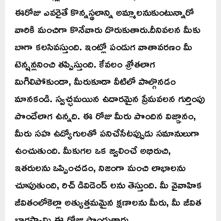
ఈరోజు ఎవరైతే కొన్నస్థలాన్ని అమ్మాలనుకుంటున్నారో
వారికి మంచిగా కొనేవారు దొరుకుతారు.దీనివలన మీకు
బాగా కలసివస్తుంది. ఇంట్లో పండుగ వాతావరణం మీ
టెన్షన్లనించి తప్పిస్తుంది. కేవలం శ్రోతలాగ
మిగిలిపోకుండా, మీరుకూడా వీటిలో పాల్గొనడం
మానకండి. స్వచ్ఛమయిన ఉదారమైన ప్రేమవలన గుర్తింపు
పొందేలాగ ఉన్నది. ఈ రోజు మీరు పొందిన విజ్ఞానం,
మీరు సహ ఉద్యోగులతో పనిచేసేటప్పుడు సమానులుగా
ఉంచుతుంది. మీకుగల ఒక జ్వలించే అభిరుచి,
ఇతరులను ఒప్పించడం, నిజంగా మంచి లాభాలను
చూపుతుంది, రిచ్ డివిడెండ్ లను తెస్తుంది. మీ వైవాహిక
జీవితంలోకెల్లా అత్యుత్తమమైన క్షణాలను మీరు, మీ జీవిత
భాగస్వామి ఈ రోజు పొందుతారు.