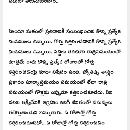
ఏమిటో తెలుసుకుందాం..
హిందూ మతంలో ప్రతిదానికీ సంబంధించిన కొన్ని ప్రత్యేక
నియమాలు ఉన్నాయి. గోర్లు కత్తిరించడానికి కొన్ని ప్రత్యేక
నియమాలు ఉన్నాయి. పెద్దలు తరచుగా రాత్రిసమయంలో
మాత్రమే కాదు కొన్ని ప్రత్యేక రోజులలో గోర్లు
కత్తిరించడంపై కూడా నిషేధం ఉంది. జ్యోతిష్య శాస్త్రం
ప్రకారం సూర్యాస్తమయం సమయంలో లేదా రాత్రి
సమయంలో గోళ్లను ఎప్పుడూ కత్తిరించకూడదు. దీని
వలన లక్ష్మీదేవికి ఆగ్రహం కలిగి జీవితంలో సమస్యలు
తలెత్తుతాయని నమ్ముతారు. ఏ రోజుల్లో గోర్లు
కత్తిరించకూడదో.. ఏ రోజుల్లో గోర్లు కత్తిరించడం