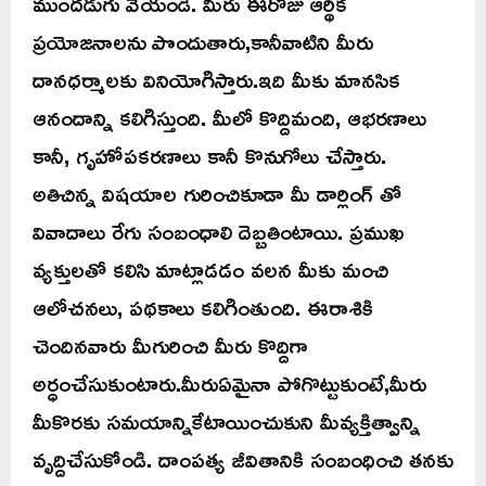
ముందడుగు వేయండి. మీరు ఈరోజు ఆర్థిక
ప్రయోజనాలను పొందుతారు,కానీవాటిని మీరు
దానధర్మాలకు వినియోగిస్తారు.ఇది మీకు మానసిక
ఆనందాన్ని కలిగిస్తుంది. మీలో కొద్దిమంది, ఆభరణాలు
కానీ, గృహోపకరణాలు కానీ కొనుగోలు చేస్తారు.
అతిచిన్న విషయాల గురించికూడా మీ డార్లింగ్ తో
వివాదాలు రేగు సంబంధాలి దెబ్బతింటాయి. ప్రముఖ
వ్యక్తులతో కలిసి మాట్లాడడం వలన మీకు మంచి
ఆలోచనలు, పథకాలు కలిగింతుంది. ఈరాశికి
చెందినవారు మీగురించి మీరు కొద్దిగా
అర్ధంచేసుకుంటారు.మీరుఏమైనా పోగొట్టుకుంటే,మీరు
మీకొరకు సమయాన్నికేటాయించుకుని మీవ్యక్తిత్వాన్ని
వృద్దిచేసుకోండి. దాంపత్య జీవితానికి సంబంధించి తనకు