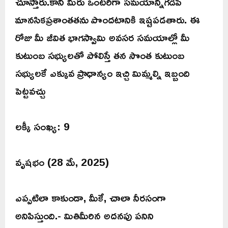
చూస్తారు.కానీ మీరు ఒంటరిగా సమయాన్నిగడిపి
మానసికప్రశాంతతను పొందటానికి ఇష్టపడతారు. ఈ
రోజు మీ జీవిత భాగస్వామి అవసర సమయాల్లో మీ
కుటుంబ సభ్యులతో పోలిస్తే తన సొంత కుటుంబ
సభ్యులకే ఎక్కువ ప్రాధాన్యం ఇచ్చి మిమ్మల్ని ఇబ్బంది
పెట్టవచ్చు
లక్కీ సంఖ్య: 9
వృషభం (28 మే, 2025)
ఎప్పటిలా కాకుండా, మీకే, చాలా నీరసంగా
అనిపిస్తుంది.- మితిమీరిన అదనపు పనిని