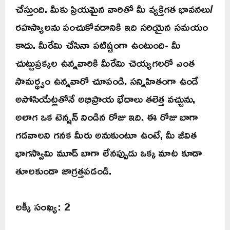
చేస్తుంది. మీకు ప్రియమైన వారితో మీ వ్యక్తిగత భావనలు/
రహస్యాలను పంచుకోవడానికి ఇది సరియైన సమయం
కాదు. మీరేమి చేసినా పటిష్టంగా ఉంటుంది- మీ
చుట్టుప్రక్కల ఉన్నవారికి మీరేమి చెయ్యగలరో ఎంత
సామర్థ్యం ఉన్నవారో చూపండి. సన్నిహితంగా ఉండే
అసోసియేట్లతోనే అభిప్రాయ భేదాలు తలెత్త వచ్చును,
అలాగ ఒక టెన్షన్ నిండిన రోజు ఇది. ఈ రోజు బాగా
గడవాలని గనక మీరు అనుకుంటూ ఉంటే, మీ జీవిత
భాగస్వామి మూడ్ బాగా లేనప్పుడు ఒక్క మాట కూడా
తూలకుండా జాగ్రత్తపడండి.
లక్కీ సంఖ్య: 2