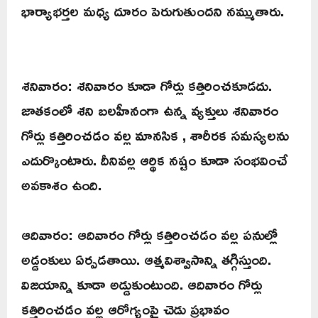
భార్యాభర్తల మధ్య దూరం పెరుగుతుందని నమ్ముతారు.
శనివారం: శనివారం కూడా గోర్లు కత్తిరించకూడదు.
జాతకంలో శని బలహీనంగా ఉన్న వ్యక్తులు శనివారం
గోర్లు కత్తిరించడం వల్ల మానసిక , శారీరక సమస్యలను
ఎదుర్కొంటారు. దీనివల్ల ఆర్థిక నష్టం కూడా సంభవించే
అవకాశం ఉంది.
ఆదివారం: ఆదివారం గోర్లు కత్తిరించడం వల్ల పనుల్లో
అడ్డంకులు ఏర్పడతాయి. ఆత్మవిశ్వాసాన్ని తగ్గిస్తుంది.
విజయాన్ని కూడా అడ్డుకుంటుంది. ఆదివారం గోర్లు
కత్తిరించడం వల్ల ఆరోగ్యంపై చెడు ప్రభావం