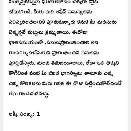
సంతృప్తికరమైన ఫలితాలకోసం చక్కగా ప్లాన్
చేసుకొండి. మీరు మరి ఆఫీస్ సమస్యలను
పరిష్కరించడానికి పూనుకున్నారు కనుక మీ మనసును
టెన్షన్లనే మబ్బులు క్రమ్ముతాయి. ఈరోజు
ఖాళిసమయంలో ,పనులుప్రారంభించాలి అని
రూపకల్పనచేసుకుని ప్రారంభించని పనులను
పూర్తిచేస్తారు. మంచి తినుబండారాలు, లేదా ఒక చక్కని
కౌగిలింత వంటి మీ జీవిత భాగస్వామి తాలూకు చిన్న
చిన్న కోరికలను మీరు గనక ఈ రోజు పట్టించుకోలేదంటే
తను గాయపడవచ్చు.
లక్కీ సంఖ్య: 1