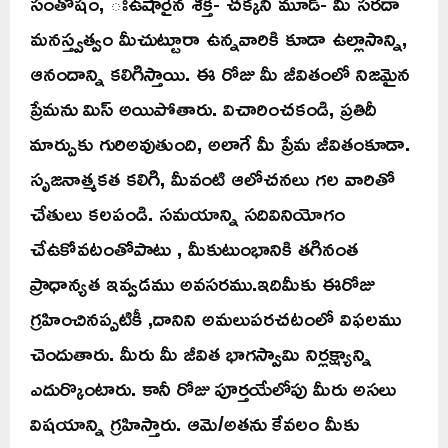
సంతోషం, ఃఉషారైన శక్తి- చక్కని మూడ్- మీ సరదా
మనస్త్వత్వం మీచుట్టూరా ఉన్నవారికి కూడా ఉల్లాసాన్ని,
ఆనందాన్ని కలిగిస్తాయి. ఈ రోజు మీ జీవితంలో నిజమైన
ప్రేమను మిస్ అయిపోతారు. విచారించకండి, ప్రతిదీ
మార్పుకు గురిఅవుతుంది, అలాగే మీ ప్రేమ జీవితంకూడా.
సృజనాత్మకత కలిగి, మీవంటి ఆలోచనలు గల వారితో
చేతులు కలపండి. సమయాన్ని సదివినియోగం
చేఉకోవటంతోపాటు , మీకుటుంభానికి తగినంత
ప్రాధాన్యత ఇవ్వడము అవసరము.ఇదిమీకు ఈరోజు
గ్రహించినప్పటికీ ,దానిని అమలుపరచటంలో విఫలము
చెందుతారు. మీరు మీ జీవిత భాగస్వామి నిర్లక్ష్యాన్ని
ఎదుర్కొంటారు. కానీ రోజు పూర్తయేలోపు మీరు అసలు
విషయాన్ని గ్రహిస్తారు. ఆమె/అతను కేవలం మీకు