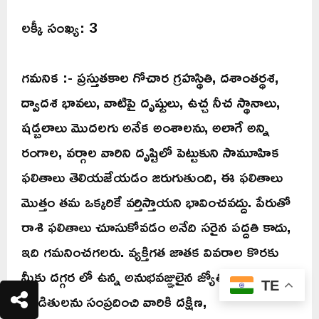
లక్కీ సంఖ్య: 3
గమనిక :- ప్రస్తుతకాల గోచార గ్రహస్థితి, దశాంతర్ధశ,
ద్వాదశ భావలు, వాటిపై దృష్టులు, ఉచ్చ నీచ స్థానాలు,
షడ్బలాలు మొదలగు అనేక అంశాలను, అలాగే అన్ని
రంగాల, వర్గాల వారిని దృష్టిలో పెట్టుకుని సామూహిక
ఫలితాలు తెలియజేయడం జరుగుతుంది, ఈ ఫలితాలు
మొత్తం తమ ఒక్కరికే వర్తిస్తాయని భావించవద్దు. పేరుతో
రాశి ఫలితాలు చూసుకోవడం అనేది సరైన పద్దతి కాదు,
ఇది గమనించగలరు. వ్యక్తిగత జాతక వివరాల కొరకు
మీకు దగ్గర లో ఉన్న అనుభవజ్ఞులైన జ్యోతిష
TE
పండితులను సంప్రదించి వారికి దక్షిణ,