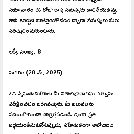
సమాచారం ఈ రోజు కాస్త సమస్యకు దారితీయవచ్చు.
కానీ కూర్చుని మాట్లాడుకోవడం ద్వారా సమస్యను మీరు
పరిష్కరించుకుంటారు.
లక్కీ సంఖ్య: 8
మకరం (28 మే, 2025)
ఒక స్నేహితుడు/రాలు మీ విశాలభావాలను, ఓర్పును
పరీక్షించడం జరగవచ్చును. మీ విలువలను
వదులుకోకుండా జాగ్రత్తపడండి. ఇంకా ప్రతి
నిర్ణయంతీసుకునేటప్పుడు, సహేతుకంగా ఆలోచించి