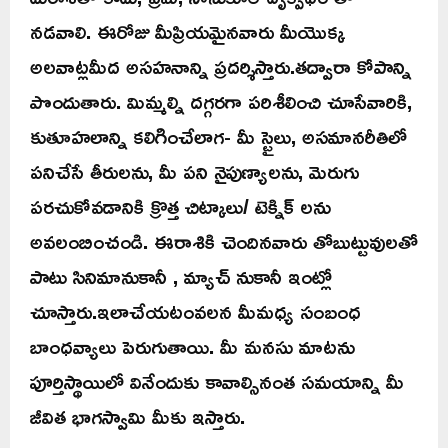
నడవాలి. ఈరోజు మీప్రియమైనవారు మీయొక్క
అలవాట్లమీద అసహనాన్ని ప్రదర్శిస్తారు.తద్వారా కోపాన్ని
పొందుతారు. మిమ్మల్ని దగ్గరగా పరిశీలించి చూసేవారికి,
కుతూహలాన్ని కలిగించేలాగ- మీ స్టైలు, అసమానరీతిలో
పనిచేసే తీరులను, మీ పని నైపుణ్యాలను, మెరుగు
పరచుకోవడానికి క్రొత్త చిట్కాలు/ టెక్నిక్ లను
అవలంబించండి. ఈరాశికి చెందినవారు తోబుట్టువులతో
పాటు సినిమానుకానీ , మ్యాచ్ నుకానీ ఇంట్లో
చూస్తారు.ఇలాచేయటంవలన మీమధ్య సంబంధ
బాంధవ్యాలు పెరుగుతాయి. మీ మనసు మాటను
పూర్తిస్థాయిలో వినేందుకు కావాల్సినంత సమయాన్ని మీ
జీవిత భాగస్వామి మీకు ఇస్తారు.