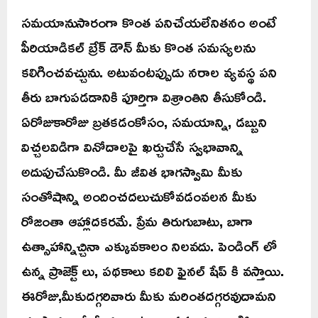
సమయానుసారంగా కొంత పనిచేయలేనితనం అంటే
పీరియాడికల్ బ్రేక్ డౌన్ మీకు కొంత సమస్యలను
కలిగించవచ్చును. అటువంటప్పుడు నరాల వ్యవస్థ పని
తీరు బాగుపడడానికి పూర్తిగా విశ్రాంతిని తీసుకోండి.
ఏరోజుకారోజు బ్రతకడంకోసం, సమయాన్ని, డబ్బుని
విచ్చలవిడిగా వినోదాలపై ఖర్చుచేసే స్వభావాన్ని
అదుపుచేసుకొండి. మీ జీవిత భాగస్వామి మీకు
సంతోషాన్ని అందించదలుచుకోవడంవలన మీకు
రోజంతా ఆహ్లాదకరమే. ప్రేమ తిరుగుబాటు, బాగా
ఉత్సాహాన్నిచ్చినా ఎక్కువకాలం నిలవదు. పెండింగ్ లో
ఉన్న ప్రాజెక్ట్ లు, పథకాలు కదిలి ఫైనల్ షేప్ కి వస్తాయి.
ఈరోజు,మీకుదగ్గరివారు మీకు మరింతదగ్గరవుదామని