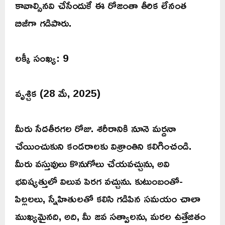
కావాల్సినవి చేసేందుకే ఈ రోజంతా తీరిక లేనంత
బిజీగా గడిపారు.
లక్కీ సంఖ్య: 9
వృశ్చిక (28 మే, 2025)
మీరు సేదతీరగల రోజు. శరీరానికి నూనె మర్దనా
చేయించుకుని కండరాలకు విశ్రాంతిని కలిగించండి.
మీరు వస్తువులు కొనుగోలు చేయవచ్చును, అవి
భవిష్యత్తులో విలువ పెరగ వచ్చును. కుటుంబంతో-
పిల్లలలు, స్నేహితులతో కలిసి గడిపిన సమయం చాలా
ముఖ్యమైనది, అది, మీ జవ సత్వాలను, మరల ఉత్తేజితం