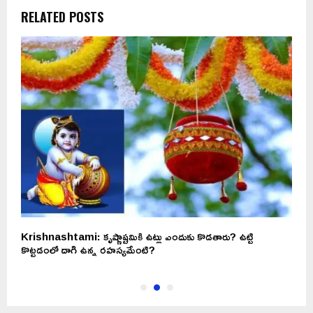
RELATED POSTS
ం
Krishnashtami: కృష్ణాష్టమికి ఉట్లు ఎందుకు కొడతారు? ఉట్టి
S
కొట్టడంలో దాగి ఉన్న రహస్యమేంటి?
ద