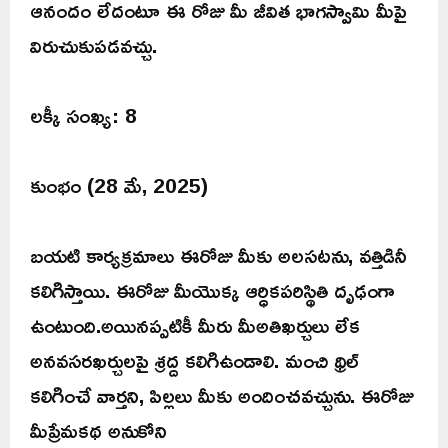
ఆనందం లేదంటూ ఈ రోజు మీ జీవిత భాగస్వామి మీపై
విరుచుకుపడవచ్చు.
లక్కీ సంఖ్య: 8
కుంభం (28 మే, 2025)
బయటి కార్యక్రమాలు ఈరోజు మీకు అలసటను, వత్తిడినీ
కలిగిస్తాయి. ఈరోజు మీయొక్క ఆర్ధికపరిస్థితి దృఢంగా
ఉంటుంది.అయినప్పటికీ మీరు మీఅతిఖర్చులు లేక
అనవసరఖర్చులపై శ్రద్ద కలిగిఉండాలి. మంచి థ్రిల్
కలిగించే వార్తని, పిల్లలు మీకు అందించవచ్చును. ఈరోజు
మీప్రేమకథ అనుకోని