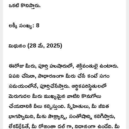
ఒకటి కొనిస్తారు.
లక్కీ సంఖ్య: 8
మిథునం (28 మే, 2025)
ఈరోజు మీరు, పూర్తి హుషారులో, శక్తివంతులై ఉంటారు.
ఏపని చేసినా, సాధారణంగా మీరు చేసే కంటే సగం
సమయంలోనే, పూర్తిచేసేస్తారు. ఆర్థికపరిస్థితులలో
మెరుగుదల మీరు ముఖ్యమైన వాటిని కొనుగోలు
చేయడానికి వీలు కల్పిస్తుంది. స్నేహితులు, మీ జీవిత
భాగస్వామిని, మీకు సౌక్ర్యాన్ని, సంతోషాన్ని కలిగిస్తారు,
లేకప్[ఓతే, మీ రోజంతా డల్ గా, నిదానంగా ఉండేది. మీ