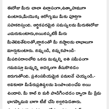
ఈరోజు మీరు చాలా ఉల్లాసంగా,ఉత్సాహముగా
ఉంటారు,మీయొక్క ఆరోగ్యము మీకు పూర్తిగా
సహకరిస్తుంది. ఆర్థికపరమైన సమస్యలను మీరుఈరోజు
ఎదురుకుంటారు,అయినప్పటికీ మీరు
మీతెలివితేటలతో,జ్ఞానంతో మీ నష్టాలను లాభాలుగా
మార్చుకుంటారు. నమ్మండి, నమ్మకపొండి-
మీపరిసరాలలోని ఒకరు మిమ్మల్ని అతి సమీపంగా
గమనిస్తూ మిమ్మల్ని ఆదర్శంగా తీసుకొనడం
జరుగుతోంది. ప్రశంసనీయమైన పనులనే చెయ్యండి.-
అవికూడా మీపేరుప్రతిష్ఠలను పెంపొందించేవి అయి
ఉండాలి. మీ కాల్ ని మరీ పొడిగించడం ద్వారా మీ ప్రేమ
భాగస్వామిని బాగా టీజ్ చేసి అల్లరిపెడతారు.