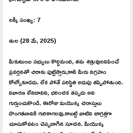
లక్కీ సంఖ్య: 7
తుల (28 మే, 2025)
మీకుటుంబ సభ్యులు కొద్దిమంది, తమ శత్రువులనిపించే
ప్రవర్తనతో చిరాకు పుట్టిస్తారు,కానీ మీరు నిగ్రహం
కోల్పోకూడదు. లేక పోతే పరిస్థితి అదుపు తప్పిపోతుంది.
నివారణ లేనిదానిని, భరించక తప్పదు అని
గుర్తుంచుకొండి. ఈరోజు మియొక్క చరాస్తులు
దొంగతనానికి గురికాగలవు.కాబట్టి వాటిని జాగ్రత్తగా
చూసుకోవటం చెప్పదాగిన సూచన. మీయొక్క