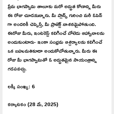
ప్రేమ భాగస్వామి తాలూకు మరో అద్భుత కోణాన్ని మీరు
ఈ రోజు చూడనున్నారు. మీ ప్లాన్స్ గురించి మరీ ఓపెన్
గా అందరికీ చెప్పెస్తే, మీ ప్రాజెక్ట్ నాశనమైపోతుంది.
ఈరోజు మీరు, ఇంటరెస్ట్ కలిగించే బోలెడు ఆహ్వానాలను
అందుకుంటారు- ఇంకా సంభ్రమ ఆశ్చర్యాలను కలిగించే
ఒక బహుమతికూడా అందుకోబోతున్నారు. మీరు ఈ
రోజు మీ భాగస్వామితో ఓ అద్భుతమైన సాయంత్రాన్ని
గడపవచ్చు.
లక్కీ సంఖ్య: 6
కర్కాటకం (28 మే, 2025)