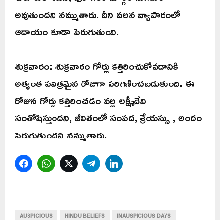
అవుతుందని నమ్ముతారు. దీని వలన వ్యాపారంలో
ఆదాయం కూడా పెరుగుతుంది.
శుక్రవారం: శుక్రవారం గోర్లు కత్తిరించుకోవడానికి
అత్యంత పవిత్రమైన రోజుగా పరిగణించబడుతుంది. ఈ
రోజున గోర్లు కత్తిరించడం వల్ల లక్ష్మీదేవి
సంతోషిస్తుందని, జీవితంలో సంపద, శ్రేయస్సు , అందం
పెరుగుతుందని నమ్ముతారు.
Facebook
WhatsApp
Twitter
Telegram
LinkedIn
AUSPICIOUS
HINDU BELIEFS
INAUSPICIOUS DAYS