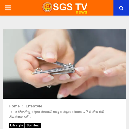
PRIMARY
MENU
Home
Lifestyle
ఆ రోజు గోర్లు కత్తిరించుకుంటే దరిద్రం పట్టుకుంటుందా.. ? ఏ రోజు కట్
చేసుకోవాలంటే..
Lifestyle
Spiritual