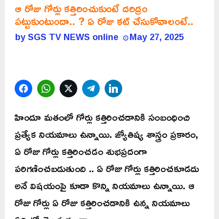
ఆ రోజు గోర్లు కత్తిరించుకుంటే దరిద్రం
పట్టుకుంటుందా.. ? ఏ రోజు కట్ చేసుకోవాలంటే..
by
SGS TV NEWS online
May 27, 2025
Facebook
WhatsApp
Twitter
Telegram
LinkedIn
హిందూ మతంలో గోర్లు కత్తిరించడానికి సంబంధించి
ప్రత్యేక నియమాలు ఉన్నాయి. జ్యోతిష్య శాస్త్రం ప్రకారం,
ఏ రోజు గోర్లు కత్తిరించడం శుభప్రదంగా
పరిగణించబడుతుంది .. ఏ రోజు గోర్లు కత్తిరించకూడదు
అనే విషయంపై కూడా కొన్ని నియమాలు ఉన్నాయి. ఆ
రోజు గోర్లు ఏ రోజు కత్తిరించడానికి ఉన్న నియమాలు