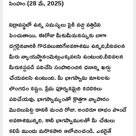
సింహం (28 మే, 2025)
నిద్రావస్థలో ఉన్న సమస్యలు పైకి వచ్చి వత్తిడిని
పెంచుతాయి. ఈరోజు మీకుమీమనస్సుకు బాగా
దగ్గరైనవారికి గొడవలుజరిగేఅవకాశము ఉన్నది,దీనివలన
మీరు న్యాయస్థానంమెట్లుఎక్కవలసి ఉంటుంది.దీనివలన
మీరుకస్టపడి పనిచేసి సంపాదించిన ధనాన్ని ఖర్చు
చేయవలసి ఉంటుంది. మీ భాగస్వామి మాటలకు
లొంగడం కష్టం. ప్రేమ పూర్వకమైన కదలికలు
పనిచేయవు. భాగస్వామ్యంతో క్రొత్తగా వ్యాపారం
మొదలుపెట్ట డానికి మంచి రోజు. అందరూ లాభం పొందే
అవకాశమున్నది. కానీ భాగస్వాములతో మీ చేతులు
కలిపే ముందు మరొకసారి ఆలోచించండి. ఎవరైతే