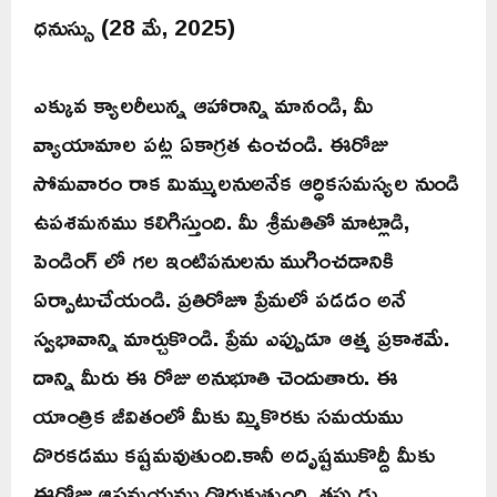
ధనుస్సు (28 మే, 2025)
ఎక్కువ క్యాలరీలున్న ఆహారాన్ని మానండి, మీ
వ్యాయామాల పట్ల ఏకాగ్రత ఉంచండి. ఈరోజు
సోమవారం రాక మిమ్ములనుఅనేక ఆర్ధికసమస్యల నుండి
ఉపశమనము కలిగిస్తుంది. మీ శ్రీమతితో మాట్లాడి,
పెండింగ్ లో గల ఇంటిపనులను ముగించడానికి
ఏర్పాటుచేయండి. ప్రతిరోజూ ప్రేమలో పడడం అనే
స్వభావాన్ని మార్చుకొండి. ప్రేమ ఎప్పుడూ ఆత్మ ప్రకాశమే.
దాన్ని మీరు ఈ రోజు అనుభూతి చెందుతారు. ఈ
యాంత్రిక జీవితంలో మీకు మ్మికొరకు సమయము
దొరకడము కష్టమవుతుంది.కానీ అదృష్టముకొద్దీ మీకు
ఈరోజు ఆసమయము దొరుకుతుంది. తప్పుడు