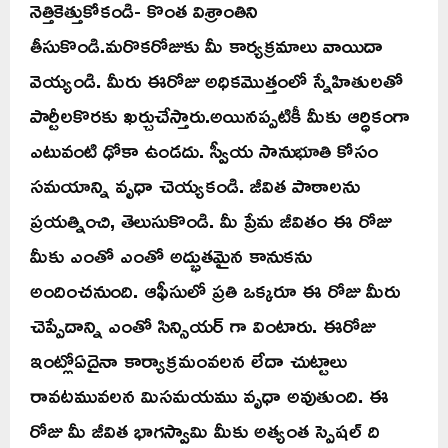
నెత్తికెత్తుకోకండి- కొంత విశ్రాంతిని
తీసుకొండి.మరొకరోజుకు మీ కార్యక్రమాలు వాయిదా
వెయ్యండి. మీరు ఈరోజు అధికమొత్తంలో స్నేహితులతో
పార్టీలకొరకు ఖర్చుచేస్తారు.అయినప్పటికీ మీకు ఆర్ధికంగా
ఎటువంటి ఢోకా ఉండదు. స్వీయ సానుభూతి కోసం
సమయాన్ని వృధా చెయ్యకండి. జీవిత పాఠాలను
ప్రయత్నించి, తెలుసుకొండి. మీ ప్రేమ జీవితం ఈ రోజు
మీకు ఎంతో ఎంతో అద్భుతమైన కానుకను
అందించనుంది. ఆఫీసులో ప్రతి ఒక్కరూ ఈ రోజు మీరు
చెప్పేదాన్ని ఎంతో సిన్సియర్ గా వింటారు. ఈరోజు
ఇంట్లోఏదైనా కార్యాక్రమంవలన లేదా చుట్టాలు
రావటమువలన మిసమయము వృధా అవుతుంది. ఈ
రోజు మీ జీవిత భాగస్వామి మీకు అత్యంత స్పెషల్ ది