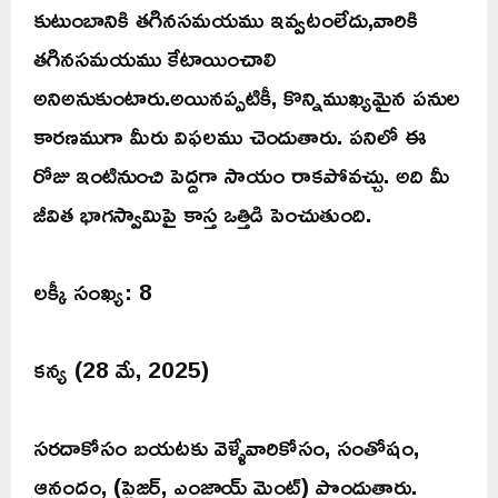
కుటుంబానికి తగినసమయము ఇవ్వటంలేదు,వారికి
తగినసమయము కేటాయించాలి
అనిఅనుకుంటారు.అయినప్పటికీ, కొన్నిముఖ్యమైన పనుల
కారణముగా మీరు విఫలము చెందుతారు. పనిలో ఈ
రోజు ఇంటినుంచి పెద్దగా సాయం రాకపోవచ్చు. అది మీ
జీవిత భాగస్వామిపై కాస్త ఒత్తిడి పెంచుతుంది.
లక్కీ సంఖ్య: 8
కన్య (28 మే, 2025)
సరదాకోసం బయటకు వెళ్ళేవారికోసం, సంతోషం,
ఆనందం, (ప్లెజర్, ఎంజాయ్ మెంట్) పొందుతారు.