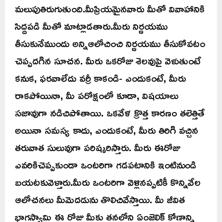
మలుపుతిరుగుతుంది.మీప్రియమైనవారు మీతో వివాహానికి
సిద్దపడి మీతో మాట్లాడతారు.మీరు నిర్ణయము
తీసుకునేముందు అన్నిఆలోచించి నిర్ణయము తీసుకోవటం
చెప్పదగిన సూచన. మీరు ఒకరోజు శెలవుపై వెళుతుంటే
కనుక, ఫరవాలేదు వర్రీ కాకండి- ఎందుకంటే, మీరు
రాకపోయినా, మీ పరోక్షంలో కూడా, విషయాలు
సజావుగా నడిచిపోతాయి. ఒకవేళ క్రొత్త కారణం తలెత్తితే
అయినా సమస్య కాదు, ఎందుకంటే, మీరు తిరిగి వచ్చిన
తరువాత సులువుగా పరిష్కరిస్తారు. మీరు ఈరోజు
ఎవరికిచెప్పకుండా ఒంటరిగా గడపటానికి ఇంటినుండి
బయటకువెళ్తారు.మీరు ఒంటరిగా వెళ్లినప్పటికీ కొన్నివేల
ఆలోచనలు మీమెదడును తొలిచివేస్తాయి. మీ జీవిత
భాగస్వామి ఈ రోజు మీకు తనలోని ఏంజెలిక్ కోణాన్ని