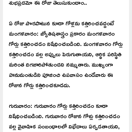
శుభప్రదమో ఈ రోజు తెలుసుకుందాం..
ఏ రోజు పొరపాటున కూడా గోళ్లను కత్తిరించవద్దంటే
మంగళవారం: జ్యోతిషశాస్త్రం ప్రకారం మంగళవారం
గోర్లు కత్తిరించడం నిషేధించబడింది. మంగళవారం గోర్లు
కత్తిరించడం వల్ల అప్పులు పెరుగుతాయని, ఆర్థిక పరిస్థితి
మరింత దిగజారిపోతుందని నమ్ముతారు. ముఖ్యంగా
హనుమంతుడిని పూజించి ఉపవాసం ఉండేవారు ఈ
రోజున గోర్లు కత్తిరించకూడదు.
గురువారం: గురువారం గోర్లు కత్తిరించడం కూడా
నిషేధించబడింది. గురువారం రోజున గోళ్లు కత్తిరించడం
వల్ల వైవాహిక సంబంధాలలో విభేదాలు ఏర్పడతాయని,