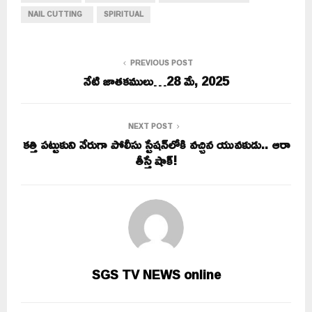
NAIL CUTTING
SPIRITUAL
PREVIOUS POST
నేటి జాతకములు…28 మే, 2025
NEXT POST
కత్తి పట్టుకుని నేరుగా పోలీసు స్టేషన్‌లోకి వచ్చిన యువకుడు.. ఆరా
తీస్తే షాక్!
SGS TV NEWS online