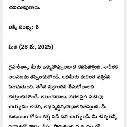
చవిచూపుతారు.
లక్కీ సంఖ్య: 6
మీన (28 మే, 2025)
గ్రహరీత్యా, మీకు ఒళ్ళునొప్పులబాధ కనిపిస్తోంది. శారీరక
అలసటను తప్పించుకొండి. అదిమీకు మరింత వత్తిడిని
పెంచుతుంది. తగిన విశ్రాంతిని తీసుకోవాలని
గుర్తుంచుకొండి. అలంకారాలు, నగలపైన మదుపు
చెయ్యడం అనేది, అభివృద్ధిని,లాభాలనితెస్తుంది. మీ
కుటుంబం కోసం కష్ట పడి పని చెయ్యండి. మీ చర్యలన్నీ
దురాశతో కాదు, ప్రేమ, సానుకూల దృక్పథం తో