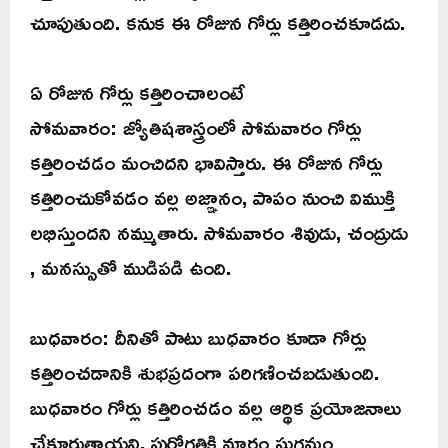
చూపుతుంది. కనుక ఈ రోజున గోర్లు కత్తిరించకూడదు.
ఏ రోజున గోర్లు కత్తిరించాలంటే
సోమవారం: జ్యోతిషశాస్త్రంలో సోమవారం గోర్లు
కత్తిరించడం మంచిదని భావిస్తారు. ఈ రోజున గోర్లు
కత్తిరించుకోవడం వల్ల అజ్ఞానం, పాపం నుంచి విముక్తి
లభిస్తుందని నమ్ముతారు. సోమవారం శివుడు, చంద్రుడు
, మనస్సుతో ముడిపడి ఉంది.
బుధవారం: దీనితో పాటు బుధవారం కూడా గోర్లు
కత్తిరించడానికి శుభప్రదంగా పరిగణించబడుతుంది.
బుధవారం గోర్లు కత్తిరించడం వల్ల ఆర్థిక ప్రయోజనాలు
చేకూరుతాయని, పురోగతికి మార్గం సుగమం