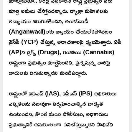
మాట్లాడుతూ.. కేంద్ర పథకాలనే రాష్ట్ర ప్రభుత్వం పేరు
మార్చి అమలు చేస్తోందన్నారు. డ్వాక్రా మహిళలకు
అన్యాయం జరుగుతోందని, అంగన్‌వాడీ
(Anganwadi)లకు న్యాయం చేయలేకపోవటం
వైసీపీ (YCP) చేస్తున్న అరాచకాలపై ధ్వజమెత్తారు. ఏపీ
(AP)ని డ్రగ్స్ (Drugs), గంజాయి (Cannabis)
రాష్ట్రంగా ప్రభుత్వం మార్చేసిందని, ప్రశ్నిస్తున్న వారిపై
దాడులకు దిగుతున్నారని మండిపడ్డారు.
రాష్ట్రంలో ఐఏఎస్ (IAS), ఐపీఎస్ (IPS) అధికారులు
ఎన్నికలను సజావుగా నిర్వహించాల్సిన బాధ్యత
ఉంటుందని, కొంత మంది పోలీసులు, అధికారులు
ప్రభుత్వానికి అనుకూలంగా పనిచేస్తున్నారని సాధినేని