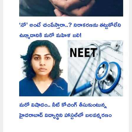
‘నో’ అంటే చంపేస్తారా..? నిరాకరణను తట్టుకోలేని
ఉన్మాదానికి మరో మహిళ బలి!
మరో విషాదం.. నీట్ కోచింగ్ తీసుకుంటున్న
హైదరాబాద్ విద్యార్థిని హాస్టల్‌లో బలవన్మరణం