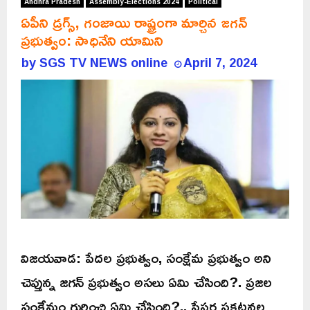
Andhra Pradesh
Assembly-Elections 2024
Political
ఏపీని డ్రగ్స్, గంజాయి రాష్ట్రంగా మార్చిన జగన్
ప్రభుత్వం: సాధినేని యామిని
by
SGS TV NEWS online
April 7, 2024
విజయవాడ: పేదల ప్రభుత్వం, సంక్షేమ ప్రభుత్వం అని
చెప్తున్న జగన్ ప్రభుత్వం అసలు ఏమి చేసింది?. ప్రజల
సంక్షేమం గురించి ఏమి చేసింది?.. పేపర్ల ప్రకటనల