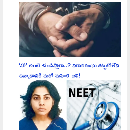
‘నో’ అంటే చంపేస్తారా..? నిరాకరణను తట్టుకోలేని
ఉన్మాదానికి మరో మహిళ బలి!