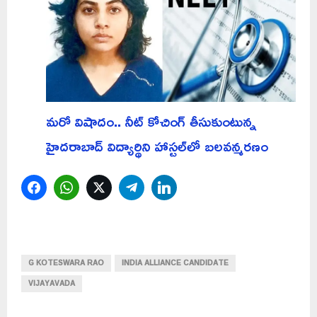
మరో విషాదం.. నీట్ కోచింగ్ తీసుకుంటున్న
హైదరాబాద్ విద్యార్థిని హాస్టల్‌లో బలవన్మరణం
Facebook
WhatsApp
Twitter
Telegram
LinkedIn
G KOTESWARA RAO
INDIA ALLIANCE CANDIDATE
VIJAYAVADA