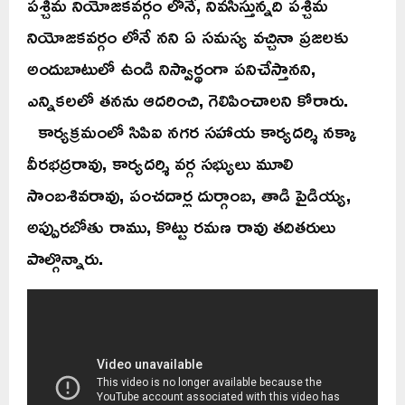
పశ్చిమ నియోజకవర్గం లోనే, నివసిస్తున్నది పశ్చిమ
నియోజకవర్గం లోనే నని ఏ సమస్య వచ్చినా ప్రజలకు
అందుబాటులో ఉండి నిస్వార్థంగా పనిచేస్తానని,
ఎన్నికలలో తనను ఆదరించి, గెలిపించాలని కోరారు.
కార్యక్రమంలో సిపిఐ నగర సహాయ కార్యదర్శి నక్కా
వీరభద్రరావు, కార్యదర్శి వర్గ సభ్యులు మూలి
సాంబశివరావు, పంచదార్ల దుర్గాంబ, తాడి పైడియ్య,
అప్పురబోతు రాము, కొట్టు రమణ రావు తదితరులు
పాల్గొన్నారు.