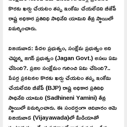
కొరకు ఖర్చు చేయటం తప్ప ఇంకేమి చేయలేదని బీజేపీ
రాష్ట్ర అధికార ప్రతినిధి సాధినేని యామిని తీవ్ర స్థాయిలో
విమర్శించారు.
విజయవాడ: పేదల ప్రభుత్వం, సంక్షేమ ప్రభుత్వం అని
చెప్తున్న జగన్ ప్రభుత్వం (Jagan Govt.) అసలు ఏమి
చేసింది?. ప్రజల సంక్షేమం గురించి ఏమి చేసింది?..
పేపర్ల ప్రకటనల కొరకు ఖర్చు చేయటం తప్ప ఇంకేమి
చేయలేదని బీజేపీ (BJP) రాష్ట్ర అధికార ప్రతినిధి
సాధినేని యామిని (Sadhineni Yamini) తీవ్ర
స్థాయిలో విమర్శించారు. ఈ సందర్బంగా ఆదివారం ఆమె
విజయవాడ (Vijayawada)లో మీడియాతో