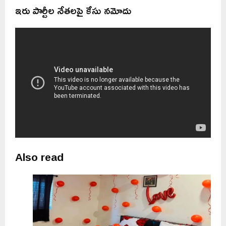
ఇరు పార్టీల నేతలపై కేసు నమోదు
Also read