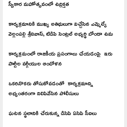
స్వీకార మహోత్సవంలో ఉద్రిక్తత
కార్యక్రమానికి ముఖ్య అతిథులుగా విచ్చేసిన ఎమ్మెల్యే
వెల్లంపల్లి శ్రీనివాస్, టిడిపి సెంట్రల్ అభ్యర్థి బోండా ఉమ
కార్యక్రమంలో రాజకీయ ప్రసంగాలు చేయడంపై ఇరు
పార్టీల వర్గీయుల ఆందోళన
ఒకరినొకరు తోసుకోవడంతో కార్యక్రమాన్ని
అభ్యంతరంగా నిలిపివేసిన పోలీసులు
ఘటన స్థలానికి చేరుకున్న డిసిపి ఏసిపి సీఐలు