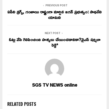
PREVIOUS POST
ఏపీని డ్రగ్స్, గంజాయి రాష్ట్రంగా మార్చిన జగన్ ప్రభుత్వం: సాధినేని
యామిని
NEXT POST
ఓట్లు వేసి గెలిపించింది హత్యలు చేయించడానికా?వైఎస్ షర్మిలా
రెడ్డి*
SGS TV NEWS online
RELATED POSTS