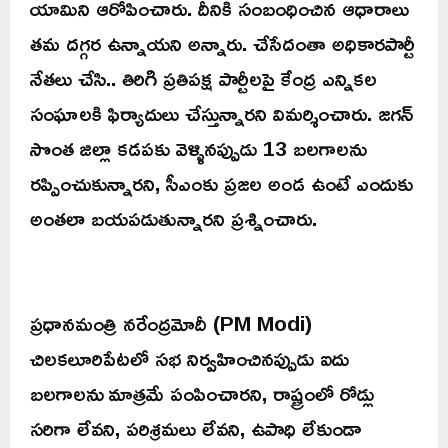
యామిని ఆరోపించారు. దీనికి సంబంధించిన ఆధారాలు
తమ దగ్గర ఉన్నాయని అన్నారు. చేసేదంతా అధికారపార్టీ
నేతలు చేసి.. తిరిగి ప్రతిపక్ష పార్టీలపై కేంద్ర ఎన్నికల
సంఘాలకి ఫిర్యాదులు చేస్తున్నారని విమర్శించారు. జగన్
సొంత జిల్లా కడపకు వెళ్ళినప్పుడు 13 బలగాలను
రప్పించుకున్నారని, సీఎంకు ప్రజల అండ ఉంటే ఎందుకు
అంతలా బయపడుతున్నారని ప్రశ్నించారు.
ప్రధానమంత్రి నరేంద్రమోదీ (PM Modi)
చిలకలూరిపేటలో సభ నిర్వహించినప్పుడు ఐదు
బలగాలను మాత్రమే పంపించారని, రాష్ట్రంలో రోడ్లు
సరిగా లేవని, పరిశ్రమలు లేవని, ఉపాధి లేకుండా