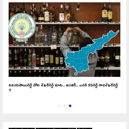
విజయసాయిరెడ్డి నోట శేఖర్‌రెడ్డి మాట.. ఇంతకీ.. ఎవరీ కసిరెడ్డి రాజశేఖర్‌రెడ్డి
?