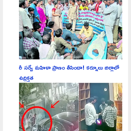
రీ సర్వే మహిళా ప్రాణం తీసిందా! కర్నూలు జిల్లాలో
ఉద్రిక్తత