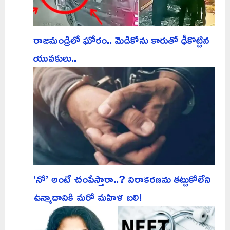
రాజమండ్రిలో ఘోరం.. మెడికోను కారుతో ఢీకొట్టిన
యువకులు..
‘నో’ అంటే చంపేస్తారా..? నిరాకరణను తట్టుకోలేని
ఉన్మాదానికి మరో మహిళ బలి!