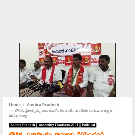
Home
Andhra Pradesh
లౌకిక, ప్రజాస్వామ్య వాదులను గెలిపించండి…ఇండియా కూటమి అభ్యర్థి జి
కోటేశ్వరరావు
Andhra Pradesh
Assembly-Elections 2024
Political
లౌకిక, ప్రజాస్వామ్య వాదులను గెలిపించండి…