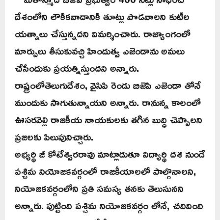
దేశంలోని లౌకికవాదానికి తూట్లు పొడవాలని కుటీల
యత్నాలు చేస్తున్నదని విమర్శించారు. రాజ్యాంగంలో
మార్పులు తీసుకువచ్చి హిందుత్వ ఎజెండాను అమలు
చేసేందుకు ప్రయత్నిస్తుందని అన్నారు.
రాష్ట్రంలోతెలుగుదేశం, వైసిపి రెండు బిజెపి ఎజెండా తోనే
ముందుకు సాగుతున్నాయని అన్నారు. రానున్న కాలంలో
ఊసరవెల్లి రాజకీయ నాయకులకు తగిన బుద్ధి చెప్పాలని
ప్రజలకు పిలుపునిచ్చారు.
అభ్యర్థి జీ కోటేశ్వరరావు మాట్లాడుతూ విద్యార్థి దశ నుండే
పశ్చిమ నియోజకవర్గంలో రాజకీయాలలో పాల్గొనాలని,
నియోజకవర్గంలోని ప్రతి సమస్య తనకు తెలుసునని
అన్నారు. పుట్టింది పశ్చిమ నియోజకవర్గం లోనే, చదివింది