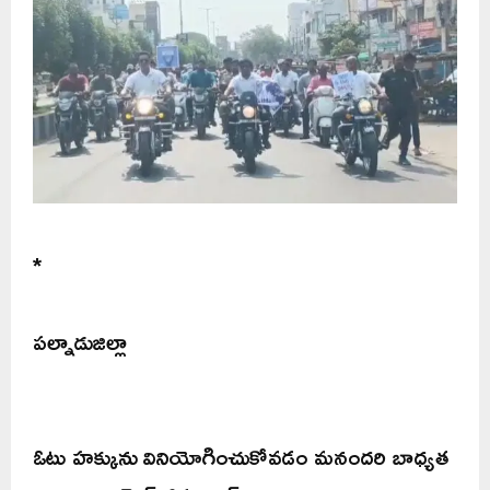
*
పల్నాడుజిల్లా
ఓటు హక్కును వినియోగించుకోవడం మనందరి బాధ్యత