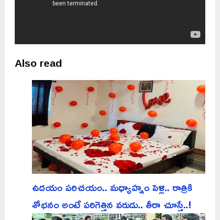
Also read
ఉదయం పరిచయం.. మధ్యాహ్నం పెళ్లి.. రాత్రికి
శోభనం అంటే పరిగెత్తిన వరుడు.. తీరా చూస్తే..!