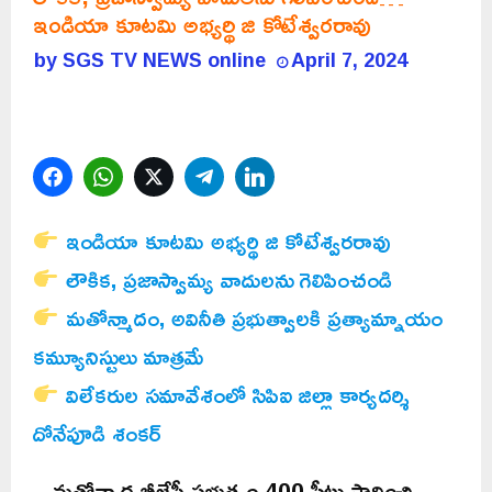
ఇండియా కూటమి అభ్యర్థి జి కోటేశ్వరరావు
by
SGS TV NEWS online
April 7, 2024
Facebook
WhatsApp
Twitter
Telegram
LinkedIn
ఇండియా కూటమి అభ్యర్థి జి కోటేశ్వరరావు
లౌకిక, ప్రజాస్వామ్య వాదులను గెలిపించండి
మతోన్మాదం, అవినీతి ప్రభుత్వాలకి ప్రత్యామ్నాయం
కమ్యూనిస్టులు మాత్రమే
విలేకరుల సమావేశంలో సిపిఐ జిల్లా కార్యదర్శి
దోనేపూడి శంకర్
మతోన్మాద బీజేపీ ప్రభుత్వం 400 సీట్లు సాధించి