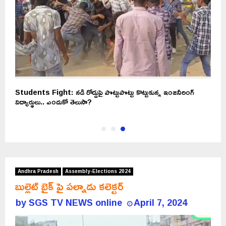
.
Students Fight: నడి రోడ్డుపై పొట్టుపొట్టు కొట్టుకున్న ఇంజనీరింగ్‌
విద్యార్థులు.. ఎందుకో తెలుసా?
Andhra Pradesh
Assembly-Elections 2024
బుల్లెట్ బైక్ పై పల్నాడు కలెక్టర్
by
SGS TV NEWS online
April 7, 2024