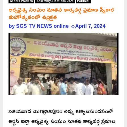
Andhra Pradesh
Assembly-Elections 2024
Political
ఆర్యవైశ్య సంఘం నూతన కార్యవర్గ ప్రమాణ స్వీకార
మహోత్సవంలో ఉద్రిక్తత
by
SGS TV NEWS online
April 7, 2024
విజయవాడ మొగల్రాజపురం అమ్మ కళ్యాణమండపంలో
అర్బన్ జిల్లా ఆర్యవైశ్య సంఘం నూతన కార్యవర్గ ప్రమాణ