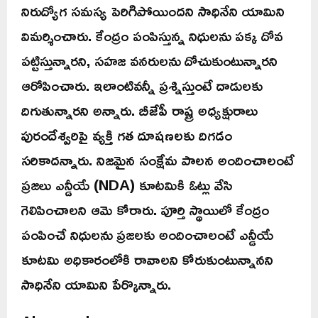
నిరుద్యోగ సమస్య పెరిగిపోయిందని సాధినేని యామిని
విమర్శించారు. కేంద్రం పంపిస్తున్న నిధులను పక్క దోవ
పట్టిస్తున్నారని, సహజ వనరులను దోచుకుంటున్నారని
ఆరోపించారు. ఇలాంటివన్నీ ప్రశ్నిస్తుంటే దాడులకు
దిగుతున్నారని అన్నారు. బీజేపీ రాష్ట్ర అధ్యక్షురాలు
పురందేశ్వరిపై వ్యక్తి గత దూషణలకు దిగడం
సరికాదన్నారు. నిజమైన సంక్షేమ పాలన అందించాలంటే
ప్రజలు ఎన్డీయే (NDA) కూటమికి ఓట్లు వేసి
గెలిపించాలని ఆమె కోరారు. పూర్తి స్థాయిలో కేంద్రం
పంపించే నిధులను ప్రజలకు అందించాలంటే ఎన్డీయే
కూటమి అధికారంలోకి రావాలని కోరుకుంటున్నానని
సాధినేని యామిని పేర్కొన్నారు.