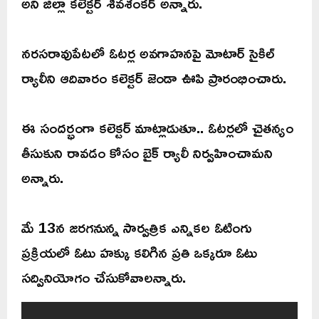
అని జిల్లా కలెక్టర్ శివశంకర్ అన్నారు.
నరసరావుపేటలో ఓటర్ల అవగాహనపై మోటార్ సైకిల్
ర్యాలీని ఆదివారం కలెక్టర్ జెండా ఊపి ప్రారంభించారు.
ఈ సందర్భంగా కలెక్టర్ మాట్లాడుతూ.. ఓటర్లలో చైతన్యం
తీసుకుని రావడం కోసం బైక్ ర్యాలీ నిర్వహించామని
అన్నారు.
మే 13న జరగనున్న సార్వత్రిక ఎన్నికల ఓటింగు
ప్రక్రియలో ఓటు హక్కు కలిగిన ప్రతి ఒక్కరూ ఓటు
సద్వినియోగం చేసుకోవాలన్నారు.