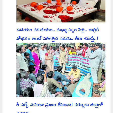
ఉదయం పరిచయం.. మధ్యాహ్నం పెళ్లి.. రాత్రికి
శోభనం అంటే పరిగెత్తిన వరుడు.. తీరా చూస్తే..!
రీ సర్వే మహిళా ప్రాణం తీసిందా! కర్నూలు జిల్లాలో