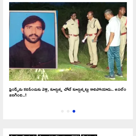
ఫ్రెండ్స్‌ను కలిసేందుకు వెళ్లి, కూర్చున్న చోటే కూర్చున్నట్టు కాలిపోయాడు.. అసలేం
జరిగింది..!