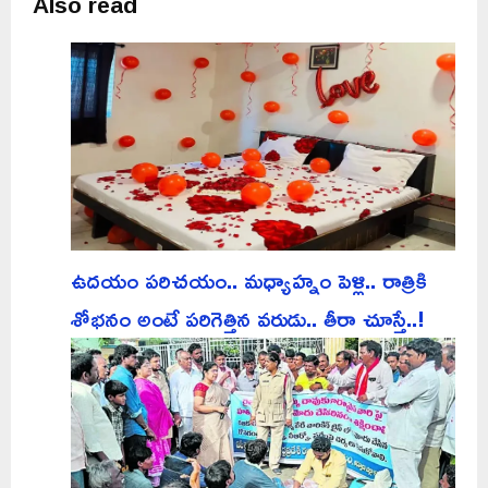
Also read
ఉదయం పరిచయం.. మధ్యాహ్నం పెళ్లి.. రాత్రికి
శోభనం అంటే పరిగెత్తిన వరుడు.. తీరా చూస్తే..!