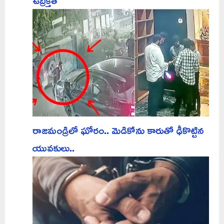
ఉద్రిక్తత
రాజమండ్రిలో ఘోరం.. మెడికోను కారుతో ఢీకొట్టిన
యువకులు..