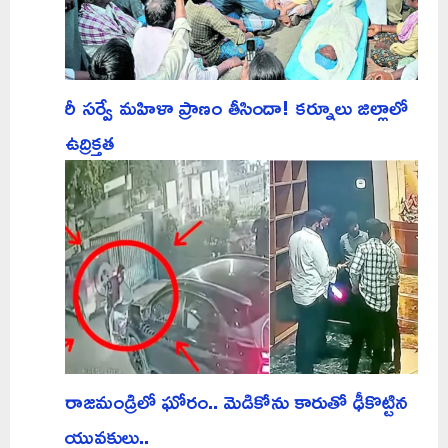
రీ సర్వే మహిళా ప్రాణం తీసిందా! కర్నూలు జిల్లాలో
ఉద్రిక్తత
రాజమండ్రిలో ఘోరం.. మెడికోను కారుతో ఢీకొట్టిన
యువకులు..