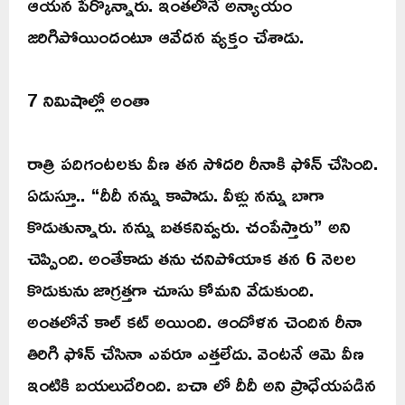
ఆయన పేర్కొన్నారు. ఇంతలోనే అన్యాయం
జరిగిపోయిందంటూ ఆవేదన వ్యక్తం చేశాడు.
7 నిమిషాల్లో అంతా
రాత్రి పదిగంటలకు వీణ తన సోదరి రీనాకి ఫోన్ చేసింది.
ఏడుస్తూ.. “దీదీ నన్ను కాపాడు. వీళ్లు నన్ను బాగా
కొడుతున్నారు. నన్ను బతకనివ్వరు. చంపేస్తారు” అని
చెప్పింది. అంతేకాదు తను చనిపోయాక తన 6 నెలల
కొడుకును జాగ్రత్తగా చూసు కోమని వేడుకుంది.
అంతలోనే కాల్ కట్ అయింది. ఆందోళన చెందిన రీనా
తిరిగి ఫోన్ చేసినా ఎవరూ ఎత్తలేదు. వెంటనే ఆమె వీణ
ఇంటికి బయలుదేరింది. బచా లో దీదీ అని ప్రాధేయపడిన