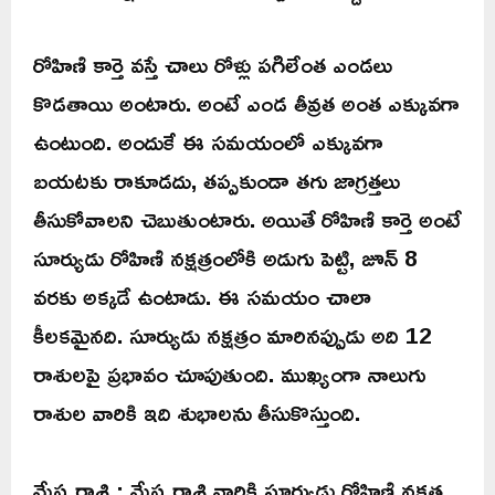
రోహిణి కార్తె వస్తే చాలు రోళ్లు పగిలేంత ఎండలు
కొడతాయి అంటారు. అంటే ఎండ తీవ్రత అంత ఎక్కువగా
ఉంటుంది. అందుకే ఈ సమయంలో ఎక్కువగా
బయటకు రాకూడదు, తప్పకుండా తగు జాగ్రత్తలు
తీసుకోవాలని చెబుతుంటారు. అయితే రోహిణి కార్తె అంటే
సూర్యుడు రోహిణి నక్షత్రంలోకి అడుగు పెట్టి, జూన్ 8
వరకు అక్కడే ఉంటాడు. ఈ సమయం చాలా
కీలకమైనది. సూర్యుడు నక్షత్రం మారినప్పుడు అది 12
రాశులపై ప్రభావం చూపుతుంది. ముఖ్యంగా నాలుగు
రాశుల వారికి ఇది శుభాలను తీసుకొస్తుంది.
మేష రాశి : మేష రాశి వారికి సూర్యుడు రోహిణి నక్షత్ర