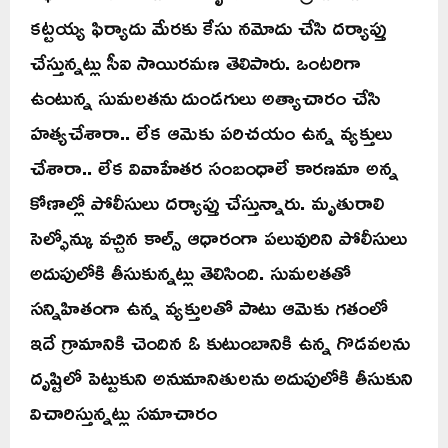
కట్టయ్య ఫిర్యాదు మేరకు కేసు నమోదు చేసి దర్యాప్తు
చేస్తున్నట్లు సీఐ సాయిరమణ తెలిపారు. ఒంటరిగా
ఉంటున్న సుమలతను దుండగులు అత్యాచారం చేసి
హత్యచేశారా.. లేక ఆమెకు పరిచయం ఉన్న వ్యక్తులు
చేశారా.. లేక వివాహేతర సంబంధాలే కారణమా అన్న
కోణాల్లో పోలీసులు దర్యాప్తు చేస్తున్నారు. మృతురాలి
సెల్ఫోన్కు వచ్చిన కాల్స్ ఆధారంగా పలువురిని పోలీసులు
అదుపులోకి తీసుకున్నట్లు తెలిసింది. సుమలతతో
సన్నిహితంగా ఉన్న వ్యక్తులతో పాటు ఆమెకు గతంలో
ఇదే గ్రామానికి చెందిన ఓ కుటుంబానికి ఉన్న గొడవలను
దృష్టిలో పెట్టుకుని అనుమానితులను అదుపులోకి తీసుకుని
విచారిస్తున్నట్లు సమాచారం