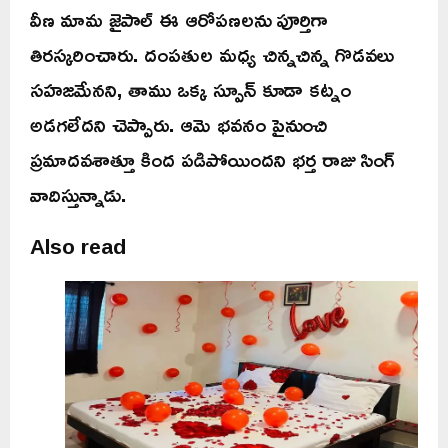
వీణ మామ జైపాల్ ఈ ఆరోపణలను పూర్తిగా
తిరస్కరించారు. దంపతుల మధ్య చిన్నచిన్న గొడవలు
సహజమేనని, తాము ఒక్క స్పూన్ కూడా కట్నం
అడగలేదని చెప్పారు. ఆమె భవనం పైనుంచి
ప్రమాదవశాత్తూ కింద పడిపోయిందని భర్త రాజు సింగ్
వాదిస్తున్నాడు.
Also read