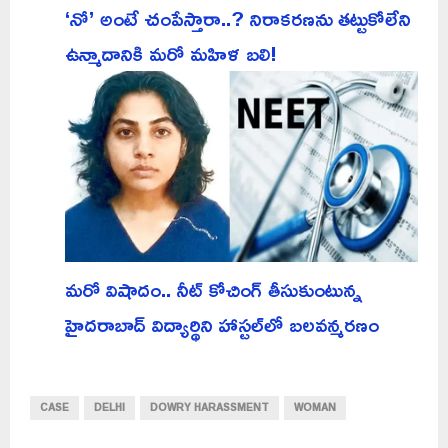
‘నో’ అంటే చంపేస్తారా..? నిరాకరణను తట్టుకోలేని
ఉన్మాదానికి మరో మహిళ బలి!
మరో విషాదం.. నీట్ కోచింగ్ తీసుకుంటున్న
హైదరాబాద్ విద్యార్థిని హాస్టల్‌లో బలవన్మరణం
CASE
DELHI
DOWRY HARASSMENT
WOMAN