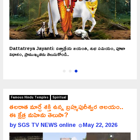
Dattatreya Jayanti: దత్తాత్రేయ జయంతి, శుభ సమయం, పూజా
విధానం, ప్రాముఖ్యతను తెలుసుకోండి..
Famous Hindu Temples
Spiritual
తలరాత మార్చే శక్తి ఉన్న బ్రహ్మపురీశ్వర ఆలయం..
ఈ క్షేత్ర మహిమ తెలుసా?
by
SGS TV NEWS online
May 22, 2026