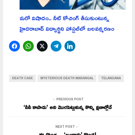
మరో విషాదం.. నీట్ కోచింగ్ తీసుకుంటున్న
హైదరాబాద్ విద్యార్థిని హాస్టల్‌లో బలవన్మరణం
Facebook
WhatsApp
Twitter
Telegram
LinkedIn
DEATH CASE
MYSTERIOUS DEATH WARANGAL
TELANGANA
PREVIOUS POST
‘దీదీ కాపాడు’ అని మొరపెట్టుకున్న కొన్ని క్షణాల్లోనే
NEXT POST
ఈ దొంగ… ‘బంగారు’ కొండ!