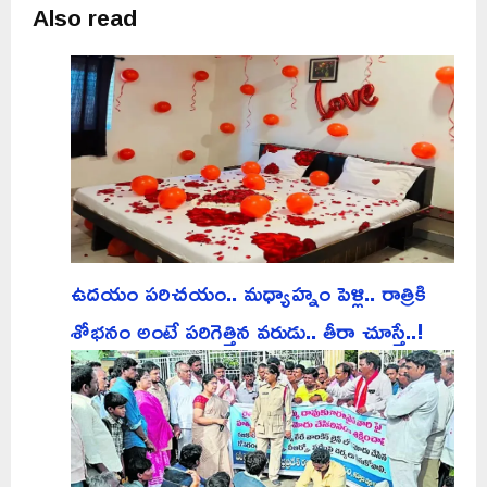
Also read
ఉదయం పరిచయం.. మధ్యాహ్నం పెళ్లి.. రాత్రికి
శోభనం అంటే పరిగెత్తిన వరుడు.. తీరా చూస్తే..!