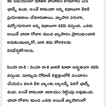
ఈ సమయంలో నూతన వాహనం కొనుగోలు చేసే
ఛాన్స్ ఉంది. అంతే కాకుండా అన్ని విధాలుగా వీరికి
ప్రయోజనాలు చేకూరుతాయి. వ్యాపార పరంగా,
ఉద్యోగపరంగా అన్ని విధాలుగా కలిసి వస్తుంది. ఎవరు
అయితే చాలా రోజుల నుంచి వ్యాపారం ప్రారంభించాలి
అనుకుంటున్నారో, వారి తమ కోరికలను
నెరవేర్చుకోగలరు.
సింహ రాశి : సింహ రాశి వారికి కూడా అద్భుతంగా కలిసి
వస్తుంది. సూర్యుడు రోహిణి నక్షత్రంలోకి సంచారం
చేయడం వలన వీరి బ్యాంకు బ్యాలన్స్ పెరిగే ఛాన్స్
ఉంది. అంతే కాకుండా ఆదాయం రెట్టింపు అవుతుంది.
చాలా రోజుల నుంచి ఎవరు అయితే వ్యాపారంలో