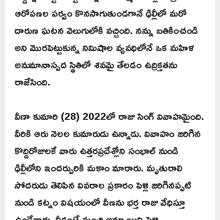
ఆరోపణల పర్వం కొనసాగుతుండగానే ఢిల్లీలో మరో
దారుణ ఘటన వెలుగులోకి వచ్చింది. నన్ను బతికించండి
అని మొరపెట్టుకున్న నిమిషాల వ్యవధిలోనే ఒక మహిళ
అనుమానాస్పద స్థితిలో శవమై తేలడం ఉద్రిక్తతను
రాజేసింది.
వీణా కుమారి (28) 2022లో రాజు సింగ్ వివాహమైంది.
వీరికి ఆరు నెలల కుమారుడు ఉన్నాడు. వివాహం జరిగిన
కొద్దిరోజులకే వారు ఉత్తరప్రదేశ్లోని సంభాల్ నుండి
ఢిల్లీలోని ఇందర్పురికి మకాం మారారు. మృతురాలి
సోదరుడు తెలిపిన వివరాల ప్రకారం పెళ్లి జరిగినప్పటి
నుండి కట్నం విషయంలో వీణను భర్త రాజు వేధిస్తూ
ఉండేవారు. నీకంటే మంచి అమ్మాయిని పెళ్లి