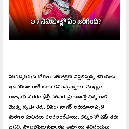
వరకట్నరక్కసి కోరలు సరికొత్తగా విస్తరిస్తున్న చాయలు
ఇటవలికాలంలో బాగా కనిపిస్తున్నాయి. ముఖ్యం
రాజధాని నగరం ఢిల్లీ పరిసర ప్రాంతాల్లో నిన్న గాక
మొన్న ట్విషా శర్మ, దీపికా నాగర్ అనుమానాస్పద
మరణం ఘటనలు కలకలంరేపాయి. కట్నం కోసమే తమ
బిడ్డల్ని పొట్టనపెట్టుకున్నారని అమ్మాయి తల్లిదండ్రులు