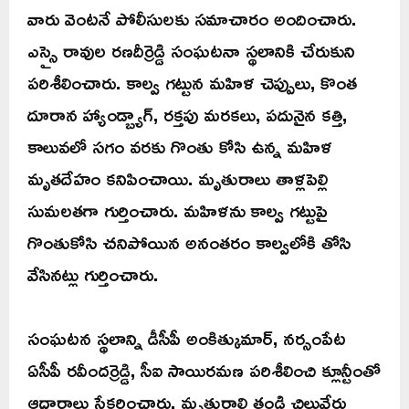
వారు వెంటనే పోలీసులకు సమాచారం అందించారు.
ఎస్సై రావుల రణదీర్రెడ్డి సంఘటనా స్థలానికి చేరుకుని
పరిశీలించారు. కాల్వ గట్టున మహిళ చెప్పులు, కొంత
దూరాన హ్యాండ్బ్యాగ్, రక్తపు మరకలు, పదునైన కత్తి,
కాలువలో సగం వరకు గొంతు కోసి ఉన్న మహిళ
మృతదేహం కనిపించాయి. మృతురాలు తాళ్లపెల్లి
సుమలతగా గుర్తించారు. మహిళను కాల్వ గట్టుపై
గొంతుకోసి చనిపోయిన అనంతరం కాల్వలోకి తోసి
వేసినట్లు గుర్తించారు.
సంఘటన స్థలాన్ని డీసీపీ అంకిత్కుమార్, నర్సంపేట
ఏసీపీ రవీందర్రెడ్డి, సీఐ సాయిరమణ పరిశీలించి క్లూన్టీంతో
ఆధారాలు సేకరించారు. మృతురాలి తండ్రి చిలువేరు