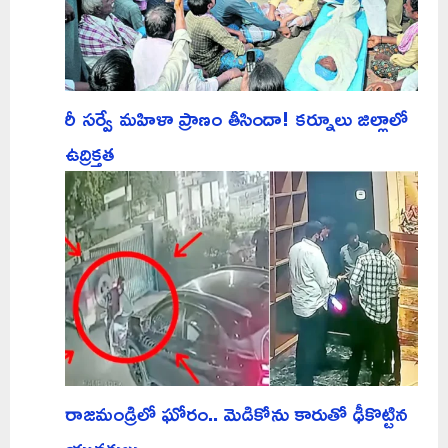
రీ సర్వే మహిళా ప్రాణం తీసిందా! కర్నూలు జిల్లాలో
ఉద్రిక్తత
రాజమండ్రిలో ఘోరం.. మెడికోను కారుతో ఢీకొట్టిన
యువకులు..