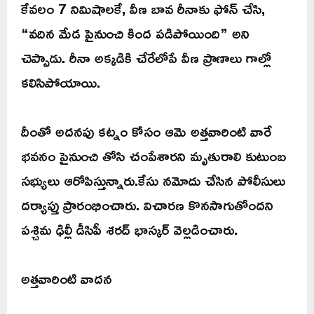
కేవలం 7 నిమిషాలకే, వీణ బావ రీనాకు ఫోన్ చేసి,
“వదిన మేడ పైనుంచి కింద పడిపోయింది” అని
చెప్పాడు. రీనా అక్కడికి చేరేలోపే వీణ ప్రాణాలు గాల్లో
కలిసిపోయాయి.
దీంతో అదనపు కట్నం కోసం ఆమె అత్తవారింటి వారే
భవనం పైనుంచి తోసి చంపేశారని మృతురాలి కుటుంబ
సభ్యులు ఆరోపిస్తున్నారు.కేసు నమోదు చేసిన పోలీసులు
దర్యాప్తు ప్రారంభించారు. విచారణ కొనసాగుతోందని
పశ్చిమ ఢిల్లీ డీసిపీ శరద్ భాస్కర్ వెల్లడించారు.
అత్తవారింటి వాదన