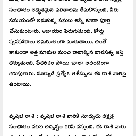
సంచారం అద్భుతమైన ఫలితాలను తీసుకొస్తుంది. వీరు
సమయంలో అనుకున్న పనులు అన్నీ కూడా పూర్తి
చేసుకుంటారు. ఆదాయం పెరుగుతుంది. కోర్టు
వ్యవహారాలు అనుకూలంగా మారుతాయి. అంతే
కాకుండా అత్త మామల నుంచి రావాల్సిన వారసత్వ ఆస్తి
దక్కుతుంది. పేదరికం పోయి చాలా ఆనందంగా
గడుపుతారు. సూర్యుడి ప్రత్యేక ఆశీస్సులు ఈ రాశి వారిపై
ఉంటాయి.
వృషభ రాశి : వృషభ రాశి వారికి సూర్యుడు నక్షత్ర
సంచారం వలన అదృష్టం కలిసి వస్తుంది. ఈ రాశి వారు