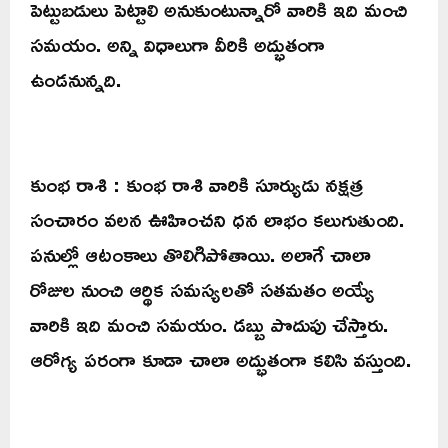
పెట్టుబడులు పెట్టాలి అనుకుంటున్నారో వారికి ఇది మంచి
సమయం. అన్ని విధాలుగా వీరికి అద్భుతంగా
ఉండనున్నది.
కుంభ రాశి : కుంభ రాశి వారికి సూర్యుడు నక్షత్ర
సంచారం వలన ఊహించని ధన లాభం కలుగుతుంది.
పనుల్లో ఆటంకాలు తొలిగిపోతాయి. అలాగే చాలా
రోజుల నుంచి ఆర్థిక సమస్యలతో సతమతం అయ్యే
వారికి ఇది మంచి సమయం. డబ్బు పొదుపు చేస్తారు.
ఆరోగ్య పరంగా కూడా చాలా అద్భుతంగా కలిసి వస్తుంది.