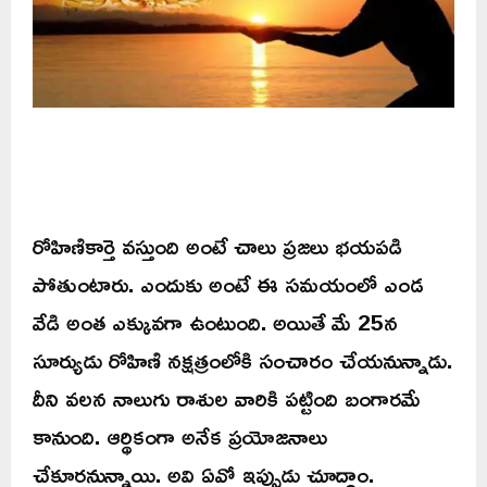
రోహిణికార్తె వస్తుంది అంటే చాలు ప్రజలు భయపడి
పోతుంటారు. ఎందుకు అంటే ఈ సమయంలో ఎండ
వేడి అంత ఎక్కువగా ఉంటుంది. అయితే మే 25న
సూర్యుడు రోహిణి నక్షత్రంలోకి సంచారం చేయనున్నాడు.
దీని వలన నాలుగు రాశుల వారికి పట్టింది బంగారమే
కానుంది. ఆర్థికంగా అనేక ప్రయోజనాలు
చేకూరనున్నాయి. అవి ఏవో ఇప్పుడు చూద్దాం.