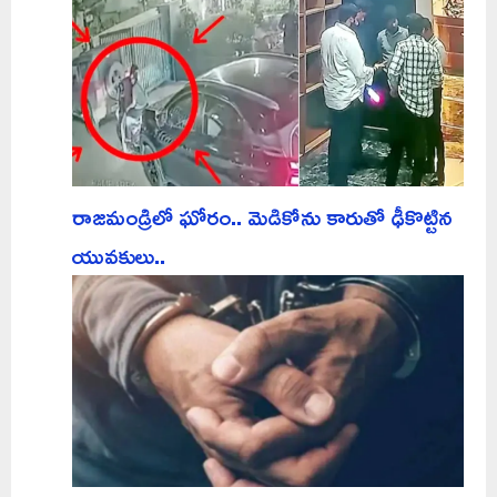
రాజమండ్రిలో ఘోరం.. మెడికోను కారుతో ఢీకొట్టిన
యువకులు..