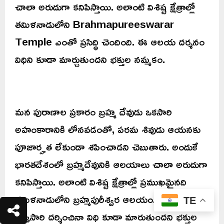
చాలా అరుదుగా కనిపిస్తాయి. అలాంటి విశిష్ట క్షేత్రాల్లో
తమిళనాడులోని Brahmapureeswarar
Temple ఎంతో ప్రసిద్ధి చెందింది. ఈ ఆలయ దర్శనం
విధిని కూడా మార్చుతుందని భక్తుల నమ్మకం.
మన పురాణాల ప్రకారం బ్రహ్మ దేవుడు ఒకసారి
అహంకారానికి లోనవడంతో, పరమ శివుడు ఆయనకు
పూజార్హత లేకుండా శపించాడని చెబుతారు. అందుకే
భారతదేశంలో బ్రహ్మదేవునికి ఆలయాలు చాలా అరుదుగా
కనిపిస్తాయి. అలాంటి విశిష్ట క్షేత్రాల్లో ప్రముఖమైనది
తమిళనాడులోని బ్రహ్మపురీశ్వర ఆలయం. ఈ ఆలయాన్ని
TE
ఒక్కసారి దర్శించినా విధి కూడా మారుతుందని భక్తుల