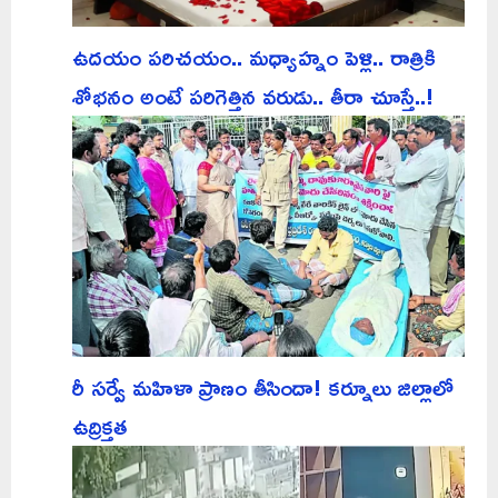
ఉదయం పరిచయం.. మధ్యాహ్నం పెళ్లి.. రాత్రికి
శోభనం అంటే పరిగెత్తిన వరుడు.. తీరా చూస్తే..!
రీ సర్వే మహిళా ప్రాణం తీసిందా! కర్నూలు జిల్లాలో
ఉద్రిక్తత