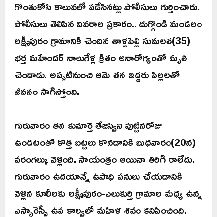
గొంతుకోసి కాలువలో పడేసినట్లు పోలీసులు గుర్తించారు.
పోలీసులు తెలిపిన వివరాల ప్రకారం.. దుగ్గొండి మండలం
లక్ష్మీపురం గ్రామానికి చెందిన తాళ్లపెల్లి సుమలత(35)
భర్త మహేందర్ నాలుగేళ్ల క్రితం అనారోగ్యంతో మృతి
చెందాడు. అప్పటినుంచి ఆమె తన ఇద్దరు పిల్లలతో
జీవనం సాగిస్తోంది.
గురువారం తన కుమార్తె తేజస్విని పుట్టినరోజు
ఉండటంతో కొత్త బట్టలు కొనడానికి బుధవారం(20న)
వరంగల్కు వెళ్లింది. సాయంత్రం అయినా తిరిగి రాలేదు.
గురువారం ఉదయాన్నే ఉపాధి పనులు చేయడానికి
వెళ్లిన కూలీలకు లక్ష్మీపురం-ఎలుకుర్తి గ్రామాల మధ్య ఉన్న
ఎస్సారెస్పీ ఉప కాల్వలో మహిళ శవం కనిపించింది.