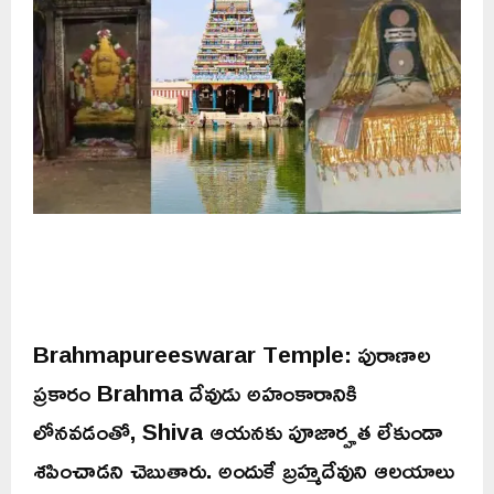
Brahmapureeswarar Temple: పురాణాల
ప్రకారం Brahma దేవుడు అహంకారానికి
లోనవడంతో, Shiva ఆయనకు పూజార్హత లేకుండా
శపించాడని చెబుతారు. అందుకే బ్రహ్మదేవుని ఆలయాలు