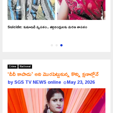
Suicide: కుమారుడి వ్యసనం.. తల్లిదండ్రులకు మరణ శాసనం
Crime
National
‘దీదీ కాపాడు’ అని మొరపెట్టుకున్న కొన్ని క్షణాల్లోనే
by
SGS TV NEWS online
May 23, 2026