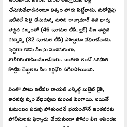
చేసుకునేవాడినంటూ నిత్యం పోరు పెట్టేవాడు. మరోవైపు
ఇటీవలే పెళ్లి చేసుకున్న మరిది రాజ్కుమార్ తన భార్య
తెచ్చిన కట్నంతో (46 ఇంచుల టీవీ, బైక్) వీణ తెచ్చిన
కట్నాన్ని (32 ఇంచుల టీవీ) పోల్చుతూ వేధించేవాడు.
ఇద్దరూ కలిసి వీణను మానసికంగా,
శారీరకంగాహింసించేవారు. ఎంతలా అంటే ఒకసారి
కొట్టిన దెబ్బలకు వీణ కర్ణభేరి పగిలిపోయింది.
దీంతో పాటు ఇటీవల రాయల్ ఎన్ఫీల్డ్ బుల్లెట్ బైక్,
అదనపు ట్నం వేధింపులు మరింత పెరిగాయి. అయితే
కుటుంబం పరువు పోతుందనే భయంతోనే ఇంతవరకు
పోలీసులకు ఫిర్యాదు చేయకుండా సోదరి వీణ ఆపిందని