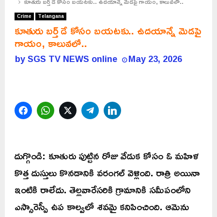
కూతురు బర్త్ డే కోసం బయటకు.. ఉదయాన్నే మెడపై గాయం, కాలువలో..
Crime
Telangana
కూతురు బర్త్ డే కోసం బయటకు.. ఉదయాన్నే మెడపై
గాయం, కాలువలో..
by
SGS TV NEWS online
May 23, 2026
Facebook
WhatsApp
Twitter
Telegram
LinkedIn
దుగ్గొండి: కూతురు పుట్టిన రోజు వేడుక కోసం ఓ మహిళ
కొత్త దుస్తులు కొనడానికి వరంగల్ వెళ్లింది. రాత్రి అయినా
ఇంటికి రాలేదు. తెల్లవారేసరికి గ్రామానికి సమీపంలోని
ఎస్సారెస్పీ ఉప కాల్వలో శవమై కనిపించింది. ఆమెను