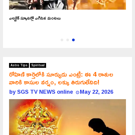
క
ఎలక్ట్రిక్ స్కూటర్లో ఎగిసిన మంటలు
Astro Tips
Spiritual
రోహిణి కార్తెలోకి సూర్యుడు ఎంట్రీ: ఈ 4 రాశుల
వారికి కాసుల వర్షం, లక్కు తిరుగులేనిది!
by
SGS TV NEWS online
May 22, 2026