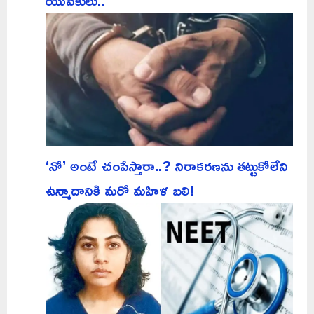
‘నో’ అంటే చంపేస్తారా..? నిరాకరణను తట్టుకోలేని
ఉన్మాదానికి మరో మహిళ బలి!