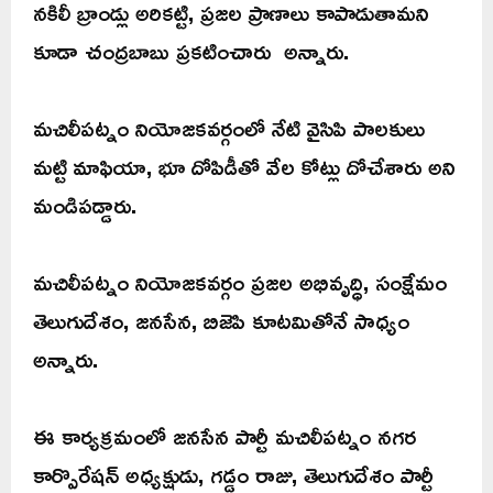
నకిలీ బ్రాండ్లు అరికట్టి, ప్రజల ప్రాణాలు కాపాడుతామని
కూడా చంద్రబాబు ప్రకటించారు అన్నారు.
మచిలీపట్నం నియోజకవర్గంలో నేటి వైసిపి పాలకులు
మట్టి మాఫియా, భూ దోపిడీతో వేల కోట్లు దోచేశారు అని
మండిపడ్డారు.
మచిలీపట్నం నియోజకవర్గం ప్రజల అభివృద్ధి, సంక్షేమం
తెలుగుదేశం, జనసేన, బిజెపి కూటమితోనే సాధ్యం
అన్నారు.
ఈ కార్యక్రమంలో జనసేన పార్టీ మచిలీపట్నం నగర
కార్పొరేషన్ అధ్యక్షుడు, గడ్డం రాజు, తెలుగుదేశం పార్టీ