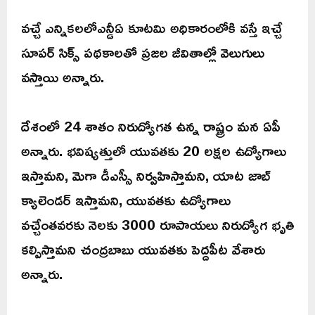
వచ్చే ఎన్నికలలోఎన్డీఏ కూటమి అధికారంలోకి వస్తే ఇచ్చే
సూపర్ సిక్స్ పథకాలతో ప్రజల జీవితాల్లో వెలుగులు
వస్తాయి అన్నారు.
దేశంలో 24 శాతం నిరుద్యోగత ఉన్న రాష్ట్రం మన ఏపీ
అన్నారు. భవిష్యత్తులో యువతకు 20 లక్షల ఉద్యోగాలు
ఇస్తామని, మెగా డీఎస్సీ నిర్వహిస్తామని, యాట జాబ్
క్యాలెండర్ ఇస్తామని, యువతకు ఉద్యోగాలు
వచ్చేంతవరకు నెలకు 3000 రూపాయలు నిరుద్యోగ భృతి
కల్పిస్తామని చంద్రబాబు యువతకు పెద్దపీట వేశారు
అన్నారు.