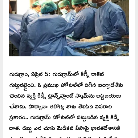
గురుగ్రాం, ఏప్రిల్ 5: గురుగ్రామ్‌లో కిగ్నీ రాకెట్‌
గుట్టురట్టైంది. ఓ ప్రముఖ హోటల్‌లో దిగిన బంగ్లాదేశ్‌కు
చెందిన వ్యక్తి కిడ్నీ ట్రాన్స్‌ప్లాంట్‌ స్కామ్‌ను బట్టబయలు
చేశాడు. హర్యానా ఆరోగ్య శాఖ తెలిపిన వివరాల
ప్రకారం.. గురుగ్రామ్ హోటల్‌లో పట్టుబడిన వ్యక్తి కిడ్నీ
దాత. డబ్బు ఎర చూపి మెడికల్ వీసాపై భారతదేశానికి