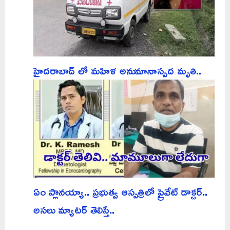
హైదరాబాద్ లో మహిళ అనుమానాస్పద మృతి..
ఏం ప్లానయ్యా.. ప్రభుత్వ ఆస్పత్రిలో ప్రైవేట్ డాక్టర్..
అసలు మ్యాటర్ తెలిస్తే..