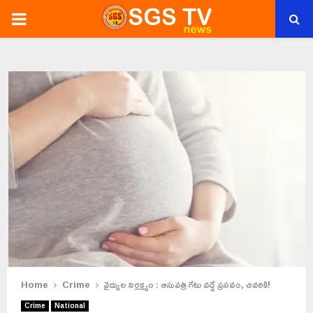
PRIMARY
MENU
Home
Crime
వైద్యుల నిర్లక్ష్యం : ఆసుపత్రి గేటు వద్దే ప్రసవం, చివరికి!
Crime
National