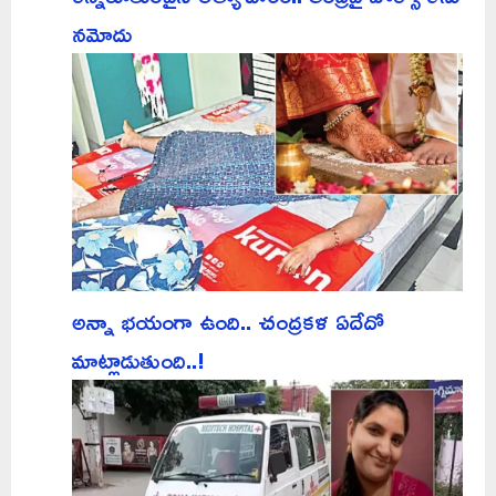
నమోదు
అన్నా భయంగా ఉంది.. చంద్రకళ ఏదేదో
మాట్లాడుతుంది..!