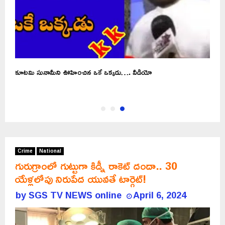
కూటమి సునామీని ఊహించిన ఒకే ఒక్కడు…. వీడియో
Crime
National
గురుగ్రాంలో గుట్టుగా కిడ్నీ రాకెట్‌ దందా.. 30
యేళ్లలోపు నిరుపేద యువతే టార్గెట్‌!
by
SGS TV NEWS online
April 6, 2024