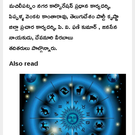
మచిలీపట్నం నగర కార్పొరేషన్ ప్రధాన కార్యదర్శి,
పిప్పళ్ళ వెంకట కాంతారావు, తెలుగుదేశం పార్టీ కృష్ణా
జిల్లా ప్రచార కార్యదర్శి, పి. వి. ఫణి కుమార్ , జనసేన
నాయకుడు, దేవనూరి వీరబాబు
తదితరులు పాల్గొన్నారు.
Also read