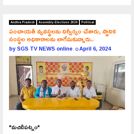
Andhra Pradesh
Assembly-Elections 2024
Political
పంచాయతీ వ్యవస్థలను నిర్వీర్యం చేశారు, స్థానిక
సంస్థల అధికారాలను లాగేసుకున్నారు..
by
SGS TV NEWS online
April 6, 2024
*మచిలీపట్నం*