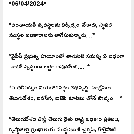
*06/04/2024*
*పంచాయతీ వ్యవస్థలను నిర్వీర్యం చేశారు, స్థానిక
సంస్థల అధికారాలను లాగేసుకున్నారు…*
*వైసీపీ ప్రభుత్వ హయాంలో తాగునీటి సమస్య ఏ విధంగా
ఉందో స్పష్టంగా అర్థం అవుతోంది…..*
*మచిలీపట్నం నియోజకవర్గం అభివృద్ధి, సంక్షేమం
తెలుగుదేశం, జనసేన, బిజెపి కూటమి తోనే సాధ్యం…*
*తెలుగుదేశం పార్టీ తెలుగు రైతు రాష్ట్ర అధికార ప్రతినిధి,
కృష్ణాజిల్లా గ్రంథాలయ సంస్థ మాజీ చైర్మన్, గొర్రెపాటి