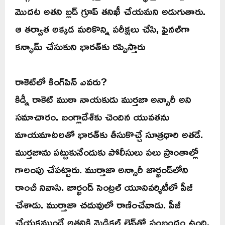
మొదట అతని బ్లడ్ గ్రూప్ తనిఖీ చేయమని అడుగుతారు.
ఆ తర్వాత అక్కడ మరికొన్ని పరీక్షలు చేసి, ఫైనల్‌గా
కన్ఫామ్‌ చేసుకుని భారత్‌కు రప్పిస్తారు
రాకెట్‌లో కింగ్‌పిన్ ఎవరు?
కిడ్నీ రాకెట్ ముఠా నాయకుడు ముర్తజా అన్సారీ అని
సమాచారం. బంగ్లాదేశ్‌కు చెందిన యువతను
మాయమాటలతో భారత్‌కు తీసుకొచ్చే సూత్రధారి అతడే.
ముర్తజాను పట్టుకునేందుకు పోలీసులు పలు ప్రాంతాల్లో
గాలంపు చేపట్టారు. ముర్తాజా అన్సారీ జార్ఖండ్‌లోని
రాంచీ నివాసి. జార్ఖండ్ సెంట్రల్ యూనివర్శిటీలో పీజీ
చేశాడు. ముర్తాజా చదువులో రాణించేవాడు. పీజీ
చేయకముందే అతనికి మెడికల్ లైన్‌తో సంబంధం ఉంది.