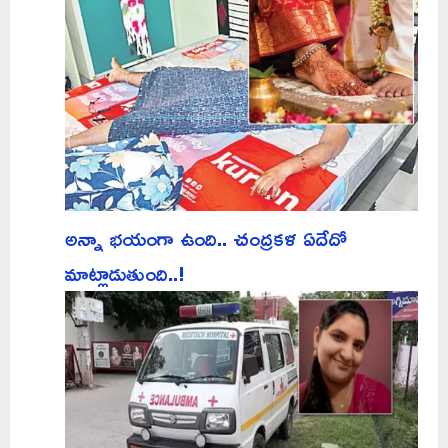
అన్నా భయంగా ఉంది.. చంద్రకళ ఏదేదో
మాట్లాడుతుంది..!