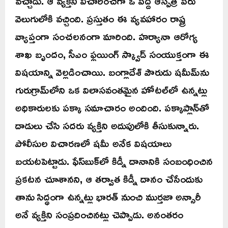
వచ్చాడు. ఆ వ్యక్తిని విచారించగా ఓ పెద్ద ఆస్పత్రి పేరు
వెలుగులోకి వచ్చింది. ప్రస్తుతం ఈ వ్యవహారం రాష్ట్ర
వ్యాప్తంగా సంచలనంగా మారింది. హర్యానా ఆరోగ్య
శాఖ బృందం, సీఎం ఫ్లయింగ్ స్క్వాడ్ సంయుక్తంగా ఈ
విషయాన్ని వెల్లడించాయి. బంగ్లాదేశ్ పౌరుడు షమీమ్‌ను
గురుగ్రామ్‌లోని ఒక విలాసవంతమైన హోటల్‌లో ఉన్నట్లు
అధికారులకు పక్కా సమాచారం అందింది. పక్కాప్లాన్‌తో
దాడులు చేసి సదరు వ్యక్తిని అదుపులోకి తీసుకున్నారు.
పోలీసుల విచారణలో షమీ అనేక విషయాలు
బయటపెట్టాడు. ఫేస్‌బుక్‌లో కిడ్నీ దానానికి సంబంధించిన
ప్రకటన చూశానని, ఆ తర్వాత కిడ్నీ దానం చేసేందుకు
తాను సిద్ధంగా ఉన్నట్లు భారత్‌ నుంచి ముర్తజా అన్సారీ
అనే వ్యక్తిని సంప్రదించినట్లు చెప్పాడు. అనంతరం