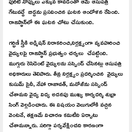
పురిటి నొప్పులు ఎక్కువ కావడంతో ఆమె ఆసుపత్రి
గేటువద్దే బిడ్డను ప్రసవించిన ఘటన ఆందోళన రేపింది.
రాజస్థాన్‌లో ఈ ఘటన చోటు చేసుకుంది.
గర్భిణీ స్త్రీకి అడ్మిషన్ నిరాకరించి,నిర్లక్ష్యంగా వ్యవహరించి
వైద్యులపై రాజస్థాన్ ప్రభుత్వం చర్యలు చేపట్టింది.
ముగ్గురు రెసిడెంట్ వైద్యులను సస్పెండ్ చేసినట్లు ఆసుపత్రి
అధికారులు తెలిపారు. తీవ్ర నిర్లక్ష్యం ప్రదర్శించిన వైద్యులు
కుసుమ్ సైనీ, నేహా రాజావత్, మనోజ్‌ను సస్పెండ్
చేశామని వైద్య విద్య అదనపు ముఖ్య కార్యదర్శి శుభ్రా
సింగ్ వెల్లడించారు. ఈ విషయం వెలుగులోకి వచ్చిన
వెంటనే, తక్షణమే విచారణ కమిటీని ఏర్పాటు
చేశామన్నారు. సరిగ్గా పర్యవేక్షించని కారణంగా