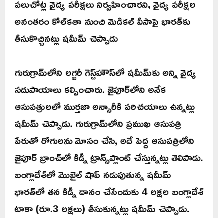
పలుచోట్ల వైద్య పరీక్షలు నిర్వహించారని, వైద్య పరీక్షల
అనంతరం కోల్‌కతా నుంచి మెడికల్ వీసాపై భారత్‌కు
తీసుకొచ్చినట్లు షమీమ్ చెప్పాడు
గురుగ్రామ్‌లోని లగ్జరీ గెస్ట్‌హౌస్‌లో షమీమ్‌కు అన్ని వైద్య
సదుపాయాలు కల్పించారు. జైపూర్‌లోని అనేక
ఆసుపత్రులలో ముర్తజా అన్సారీకి పరిచయాలు ఉన్నట్లు
షమీమ్ చెప్పాడు. గురుగ్రామ్‌లోని ప్రముఖ ఆసుపత్రి
పేరుతో రోగులను మోసం చేసి, అదే పెద్ద ఆసుపత్రిలోని
జైపూర్ బ్రాంచ్‌లో కిడ్నీ ట్రాన్స్‌ప్లాంట్‌ చేస్తున్నట్లు తెలిపాడు.
బంగ్లాదేశ్‌లో మొబైల్ షాప్ నడుపుతున్న షమీమ్
భారత్‌లో తన కిడ్నీ దానం చేసేందుకు 4 లక్షల బంగ్లాదేశ్
టాకా (రూ.3 లక్షలు) తీసుకున్నట్లు షమీమ్ చెప్పాడు.