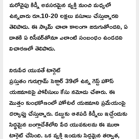
మరోవైపు కిడ్నీ అవసరమైన వ్యక్తి నుంచి మధ్యలో
ఉన్నవారు రూ.10-20 లక్షలు వసూలు చేస్తున్నారని
తెలిపాడు. ఈ స్కామ్ చాలా కాలంగా జరుగుతోందని, ఏ
దాతకి ఏ రిసీవర్‌తోనూ ఎలాంటి సంబంధం ఉండదని
విచారణలో తెలిపాడు.
నిరుపేద యువతే టార్గెట్
ప్రస్తుతం గురుగ్రామ్ సెక్టార్ 39లో ఉన్న గెస్ట్ హౌస్
యజమానిపై పోలీసులు కేసు నమోదు చేశారు. ఈ
మొత్తం కుంభకోణంలో హోటల్ యజమాని ప్రమేయంపై
దర్యాప్తు చేస్తున్నారు. డబ్బుకు ఆశపడి కిడ్నీలు ఇచ్చేందుకు
సిద్ధమైన బంగ్లాదేశ్‌లోని పేద యువకులను ఈ ముఠా
టార్గెట్ చేసింది. ఒక వ్యక్తి ఇందుకు సిద్ధమైన తర్వాత,