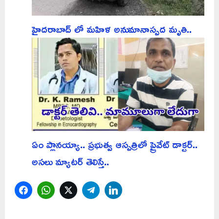
హైదరాబాద్ లో మహిళ అనుమానాస్పద మృతి..
ఏం ప్లానయ్యా.. ప్రభుత్వ ఆస్పత్రిలో ప్రైవేట్ డాక్టర్..
అసలు మ్యాటర్ తెలిస్తే..
Facebook
WhatsApp
Twitter
Telegram
LinkedIn