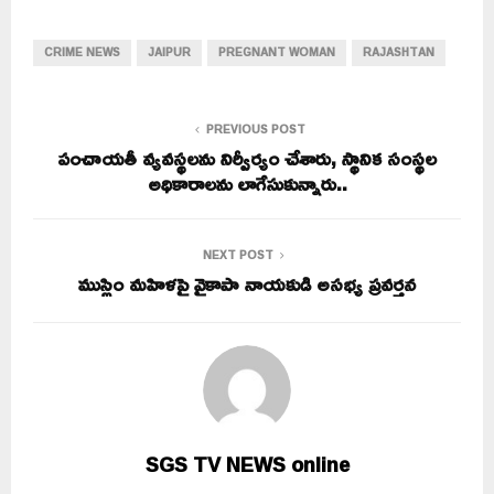
CRIME NEWS
JAIPUR
PREGNANT WOMAN
RAJASHTAN
PREVIOUS POST
పంచాయతీ వ్యవస్థలను నిర్వీర్యం చేశారు, స్థానిక సంస్థల
అధికారాలను లాగేసుకున్నారు..
NEXT POST
ముస్లిం మహిళపై వైకాపా నాయకుడి అసభ్య ప్రవర్తన
SGS TV NEWS online