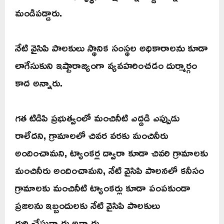
మండిపడ్డారు.
నేటి వైసిపి పాలకులు స్థానిక సంస్థల అధికారాలను కూడా
లాగేసుకుని ఇష్టారాజ్యంగా వ్యవహరించడం దుర్మార్గం
కాద అన్నారు.
గత టిడిపి ప్రభుత్వంలో మంచినీటి ఎద్దడి ఎప్పుడు
రాలేదని, గ్రామాలలో చివర వరకు మంచినీరు
అందించామని, ట్యాంకర్ల ద్వారా కూడా చివరి గ్రామాలకు
మంచినీరు అందించామని, నేటి వైసిపి పాలనలో కనీసం
గ్రామాలకు మంచినీటి ట్యాంకర్లు కూడా పంపకుండా
ప్రజలను ఇబ్బందులకు నేటి వైసిపి పాలకులు
గురి చేస్తున్నారు అన్నారు.