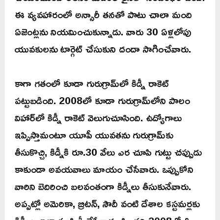
ఈ వ్యవహారంలో అన్సారీ తనతో పాటు చాలా మంది
ఏజెంట్లను నియమించుకున్నాడు. వారు 30 ఏళ్లలోపు
యువకులను టార్గెట్‌ చేసుకుని దందా సాగించేవారు.
కాగా గతంలో కూడా గురుగ్రామ్‌లో కిడ్నీ రాకెట్‌
పట్టుబడింది. 2008లో కూడా గురుగ్రామ్‌లోని పాలం
విహార్‌లో కిడ్నీ రాకెట్ వెలుగుచూసింది. ఉద్యోగాలు
ఇప్పిస్తామంటూ యూపీ యువతను గురుగ్రామ్‌కు
తీసుకొచ్చి, కిడ్నీకి రూ.30 వేలు ఎర చూపి గుట్టు చప్పుడు
కాకుండా అవయవాలు మాయం చేసేవారు. ఒప్పుకోని
వారిని బెదిరించి బలవంతంగా కిడ్నీలు తీసుకునేవారు.
అప్పట్లో అమెరికా, బ్రిటన్, సౌదీ వంటి దేశాల కస్టమర్లకు