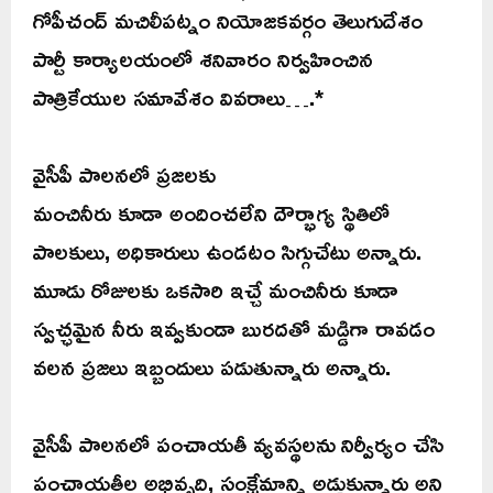
గోపీచంద్ మచిలీపట్నం నియోజకవర్గం తెలుగుదేశం
పార్టీ కార్యాలయంలో శనివారం నిర్వహించిన
పాత్రికేయుల సమావేశం వివరాలు….*
వైసీపీ పాలనలో ప్రజలకు
మంచినీరు కూడా అందించలేని దౌర్భాగ్య స్థితిలో
పాలకులు, అధికారులు ఉండటం సిగ్గుచేటు అన్నారు.
మూడు రోజులకు ఒకసారి ఇచ్చే మంచినీరు కూడా
స్వచ్ఛమైన నీరు ఇవ్వకుండా బురదతో మడ్డిగా రావడం
వలన ప్రజలు ఇబ్బందులు పడుతున్నారు అన్నారు.
వైసీపీ పాలనలో పంచాయతీ వ్యవస్థలను నిర్వీర్యం చేసి
పంచాయతీల అభివృద్ధి, సంక్షేమాన్ని అడ్డుకున్నారు అని