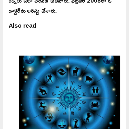
కిడ్నీలు ఇలా పంపిణీ చేసేవారు. ఫిబ్రవరి 2008లో ఓ
డాక్టర్‌ను అరెస్టు చేశారు.
Also read