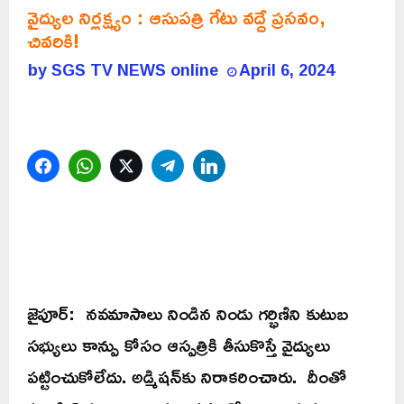
వైద్యుల నిర్లక్ష్యం : ఆసుపత్రి గేటు వద్దే ప్రసవం,
చివరికి!
by
SGS TV NEWS online
April 6, 2024
Facebook
WhatsApp
Twitter
Telegram
LinkedIn
జైపూర్: నవమాసాలు నిండిన నిండు గర్భిణిని కుటుబ
సభ్యులు కాన్పు కోసం ఆస్పత్రికి తీసుకొస్తే వైద్యులు
పట్టించుకోలేదు. అడ్మిషన్‌కు నిరాకరించారు. దీంతో