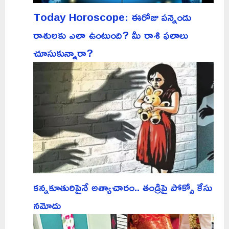
Today Horoscope: ఈరోజు పన్నెండు
రాశులకు ఎలా ఉంటుంది? మీ రాశి ఫలాలు
చూసుకున్నారా?
కన్నకూతురిపైనే అత్యాచారం.. తండ్రిపై పోక్సో కేసు
నమోదు