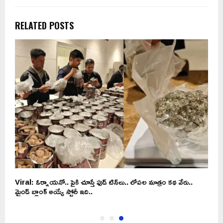
RELATED POSTS
Viral: ఓర్నాయనో.. పైకి చూస్తే ఫుడ్ టిన్‌‌లు.. లోపల మాత్రం కథ వేరు..
మైండ్ బ్లాంక్ అయ్యే స్టోరీ ఇది..