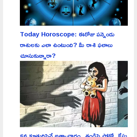
Today Horoscope: ఈరోజు పన్నెండు
రాశులకు ఎలా ఉంటుంది? మీ రాశి ఫలాలు
చూసుకున్నారా?
కన్నకూతురిపైనే అత్యాచారం.. తండ్రిపై పోక్సో కేసు