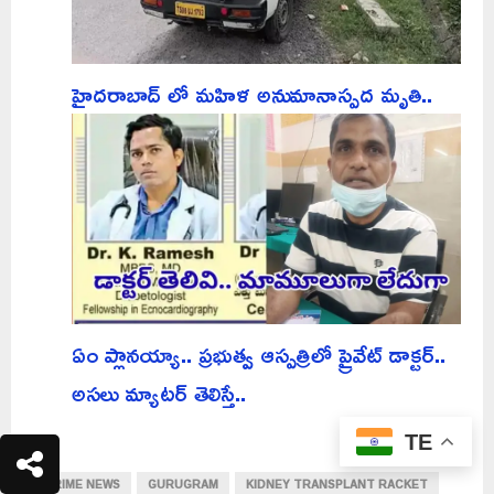
హైదరాబాద్ లో మహిళ అనుమానాస్పద మృతి..
ఏం ప్లానయ్యా.. ప్రభుత్వ ఆస్పత్రిలో ప్రైవేట్ డాక్టర్..
అసలు మ్యాటర్ తెలిస్తే..
TE
CRIME NEWS
GURUGRAM
KIDNEY TRANSPLANT RACKET