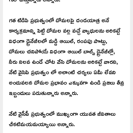
గత టిడిపి ప్రభుత్వంలో దోమలపై దండయాత్ర అనే
కార్యక్రమాన్ని పెట్టి దోమల వల్ల వచ్చే వ్యాధులను అరికట్టే
విధంగా డ్రైనేజీలలో మడ్డి ఆయిల్, రంపపు పొట్టు,
దోమలు చనిపోయే విధంగా ఆయిల్ బాల్స్ డ్రైనేజీల్లో,
నీరు నిలవ ఉండే చోట వేసి దోమలను అరికట్టే వారని,
నేటి వైసిపి ప్రభుత్వం లో అలాంటి చర్యలు ఏమీ లేవని
అందువలన దోమల ప్రభావం ఎక్కువగా ఉండి ప్రజలు తీవ్ర
ఇబ్బందులు పడుతున్నారు అన్నారు.
నేటి వైసీపీ ప్రభుత్వంలో ముఖ్యంగా యువత జీవితాలు
చీకటిమయమయ్యాయి అన్నారు.