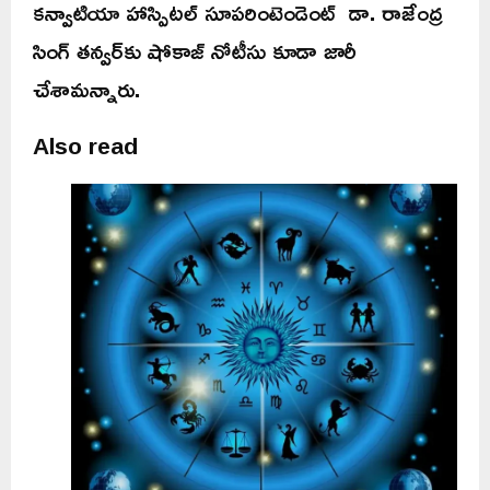
కన్వాటియా హాస్పిటల్ సూపరింటెండెంట్ డా. రాజేంద్ర
సింగ్ తన్వర్‌కు షోకాజ్ నోటీసు కూడా జారీ
చేశామన్నారు.
Also read