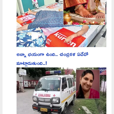
అన్నా భయంగా ఉంది.. చంద్రకళ ఏదేదో
మాట్లాడుతుంది..!