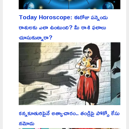
Today Horoscope: ఈరోజు పన్నెండు
రాశులకు ఎలా ఉంటుంది? మీ రాశి ఫలాలు
చూసుకున్నారా?
కన్నకూతురిపైనే అత్యాచారం.. తండ్రిపై పోక్సో కేసు
నమోదు