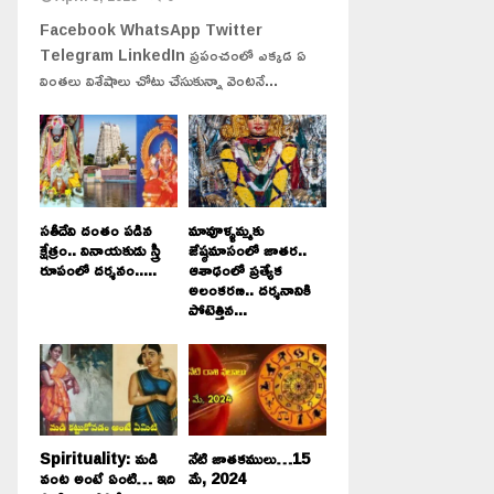
Facebook WhatsApp Twitter
Telegram LinkedIn ప్రపంచంలో ఎక్కడ ఏ
వింతలు విశేషాలు చోటు చేసుకున్నా వెంటనే...
సతీదేవి దంతం పడిన
మావూళ్ళమ్మకు
క్షేత్రం.. వినాయకుడు స్త్రీ
జేష్ఠమాసంలో జాతర..
రూపంలో దర్శనం.....
ఆశాఢంలో ప్రత్యేక
అలంకరణ.. దర్శనానికి
పోటెత్తిన...
Spirituality: మడి
నేటి జాతకములు…15
వంట అంటే ఏంటి… ఇది
మే, 2024