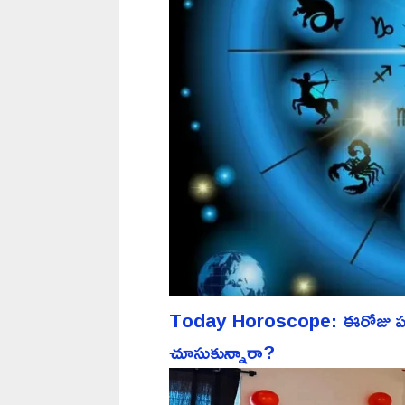
Today Horoscope: ఈరోజు పన్న
చూసుకున్నారా?