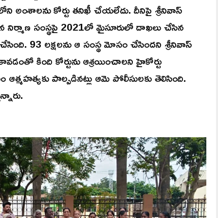
ని అంశాలను కోర్టు తనిఖీ చేయలేదు. దీనిపై శ్రీనివాస్
ందిన నిర్మాణ సంస్థపై 2021లో మైసూరులో దాఖలు చేసిన
 చేసింది. 93 లక్షలను ఆ సంస్థ మోసం చేసిందని శ్రీనివాస్‌
ావడంతో కింది కోర్టును ఆశ్రయించాలని హైకోర్టు
సం ఆత్మహత్యకు పాల్పడినట్లు ఆమె పోలీసులకు తెలిసింది.
న్నారు.