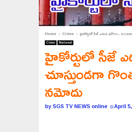
Home
Crime
హైకోర్టులో సీజే ఎదుట ఘోరం.. అందరూ చ
Crime
National
హైకోర్టులో సీజ
చూస్తుండగా గొంతు 
నమోదు
by
SGS TV NEWS online
April 5