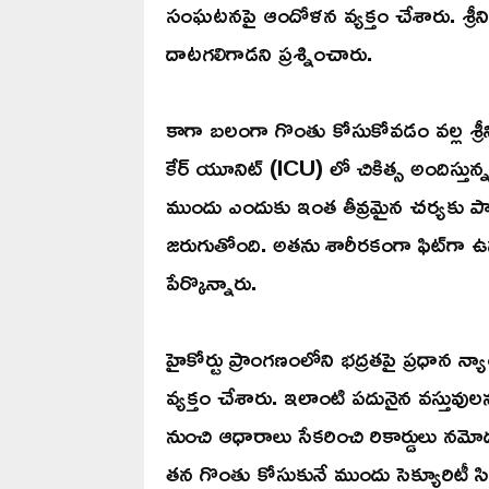
సంఘటనపై ఆందోళన వ్యక్తం చేశారు. శ్రీనివాస
దాటగలిగాడని ప్రశ్నించారు.
కాగా బలంగా గొంతు కోసుకోవడం వల్ల శ్రీనివ
కేర్ యూనిట్ (ICU) లో చికిత్స అందిస్తున్
ముందు ఎందుకు ఇంత తీవ్రమైన చర్యకు పాల్ప
జరుగుతోంది. అతను శారీరకంగా ఫిట్‌గా ఉన్
పేర్కొన్నారు.
హైకోర్టు ప్రాంగణంలోని భద్రతపై ప్రధాన న
వ్యక్తం చేశారు. ఇలాంటి పదునైన వస్తువు
నుంచి ఆధారాలు సేకరించి రికార్డులు నమో
తన గొంతు కోసుకునే ముందు సెక్యూరిటీ సి