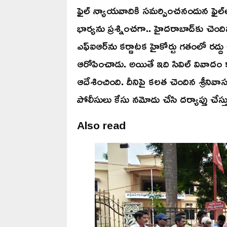
ఫైల్‌ న్యాయవాదికి సమర్పించనందున ఫైల్‌లో
భార్యను ప్రశ్నించగా.. హైదరాబాద్‌కు చె
ఎఫ్‌ఐఆర్‌ను కర్ణాటక హైకోర్టు గతంలో రద్దు
ఆరోపించాడు. అయితే ఇది సివిల్ వివాదం క
ఆదేశించింది. దీనిపై కలత చెందిన శ్రీనివా
పోలీసులు కేసు నమోదు చేసి దర్యాప్తు చేస్తు
Also read