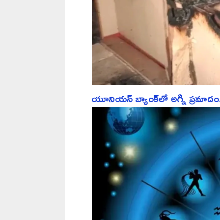
యూనియన్ బ్యాంక్‌లో అగ్ని ప్రమాదం..