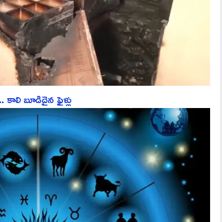
 కాలి బూడిదైన ఫైళ్లు