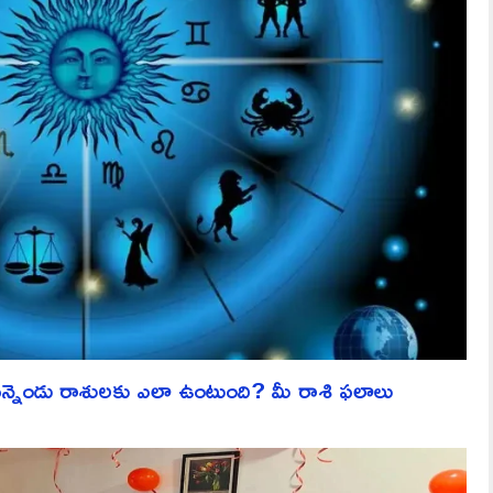
ెండు రాశులకు ఎలా ఉంటుంది? మీ రాశి ఫలాలు