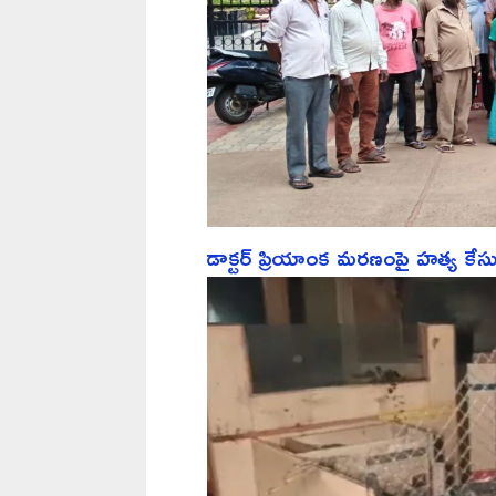
డాక్టర్ ప్రియాంక మరణంపై హత్య క