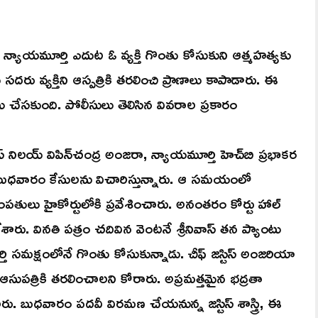
ధాన న్యాయమూర్తి ఎదుట ఓ వ్యక్తి గొంతు కోసుకుని ఆత్మహత్యకు
సదరు వ్యక్తిని ఆస్పత్రికి తరలించి ప్రాణాలు కాపాడారు. ఈ
 చేసకుంది. పోలీసులు తెలిసిన వివరాల ప్రకారం
స్‌ నిలయ్‌ విపిన్‌చంద్ర అంజరా, న్యాయమూర్తి హెచ్‌బి ప్రభాకర
లో బుధవారం కేసులను విచారిస్తున్నారు. ఆ సమయంలో
దంపతులు హైకోర్టులోకి ప్రవేశించారు. అనంతరం కోర్టు హాల్
దజేశారు. వినతి పత్రం చదివిన వెంటనే శ్రీనివాస్‌ తన ప్యాంటు
్తి సమక్షంలోనే గొంతు కోసుకున్నాడు. చీఫ్ జస్టిస్ అంజరియా
ు ఆసుపత్రికి తరలించాలని కోరారు. అప్రమత్తమైన భద్రతా
ంచారు. బుధవారం పదవీ విరమణ చేయనున్న జస్టిస్ శాస్త్రి, ఈ