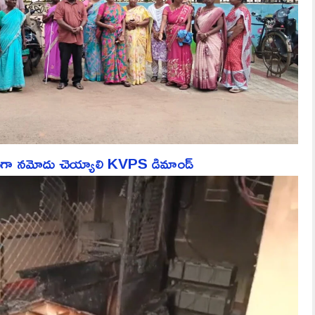
ేసుగా నమోదు చెయ్యాలి KVPS డిమాండ్