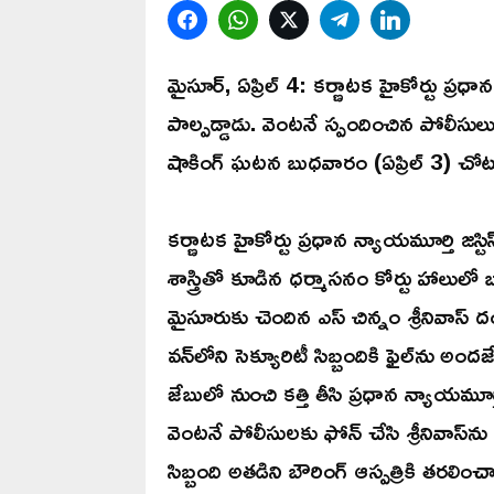
Facebook
WhatsApp
Twitter
Telegram
LinkedIn
మైసూర్‌, ఏప్రిల్ 4: కర్ణాటక హైకోర్టు ప్ర
పాల్పడ్డాడు. వెంటనే స్పందించిన పోలీసులు 
షాకింగ్‌ ఘటన బుధవారం (ఏప్రిల్ 3) చోటు
కర్ణాటక హైకోర్టు ప్రధాన న్యాయమూర్తి జస్టి
శాస్త్రితో కూడిన ధర్మాసనం కోర్టు హాలు
మైసూరుకు చెందిన ఎస్‌ చిన్నం శ్రీనివాస్ 
వన్‌లోని సెక్యూరిటీ సిబ్బందికి ఫైల్‌ను అం
జేబులో నుంచి కత్తి తీసి ప్రధాన న్యాయమూర
వెంటనే పోలీసులకు ఫోన్ చేసి శ్రీనివాస్‌న
సిబ్బంది అతడిని బౌరింగ్ ఆస్పత్రికి తరలి