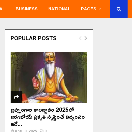
AL
BUSINESS
NATIONAL
PAGES
POPULAR POSTS
బ్రహ్మంగారి కాలజ్ఞానం 2025లో
జరగబోయే ప్రకృతి సృష్టించే విధ్వంసం
ఇదే...
April 8, 2025
0