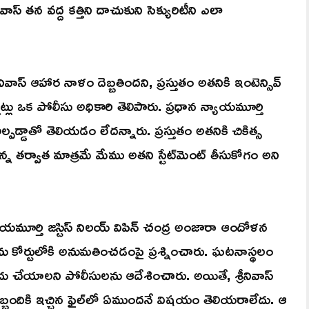
్‌ తన వద్ద కత్తిని దాచుకుని సెక్యురిటీని ఎలా
ాస్‌ ఆహార నాళం దెబ్బతిందని, ప్రస్తుతం అతనికి ఇంటెన్సివ్
నట్లు ఒక పోలీసు అధికారి తెలిపారు. ప్రధాన న్యాయమూర్తి
డ్డాతో తెలియడం లేదన్నారు. ప్రస్తుతం అతనికి చికిత్స
న తర్వాత మాత్రమే మేము అతని స్టేట్‌మెంట్ తీసుకోగం అని
్యాయమూర్తి జస్టిస్ నిలయ్ విపిన్ చంద్ర అంజారా ఆందోళన
లను కోర్టులోకి అనుమతించడంపై ప్రశ్నించారు. ఘటనాస్థలం
దు చేయాలని పోలీసులను ఆదేశించారు. అయితే, శ్రీనివాస్‌
బ్బందికి ఇచ్చిన ఫైల్‌లో ఏముందనే విషయం తెలియరాలేదు. ఆ