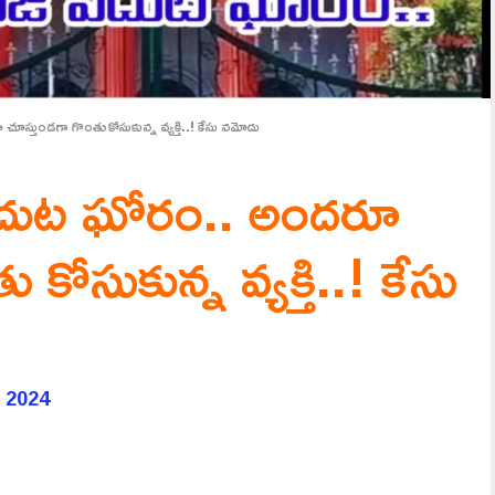
ూస్తుండగా గొంతు కోసుకున్న వ్యక్తి..! కేసు నమోదు
ే ఎదుట ఘోరం.. అందరూ
కోసుకున్న వ్యక్తి..! కేసు
, 2024