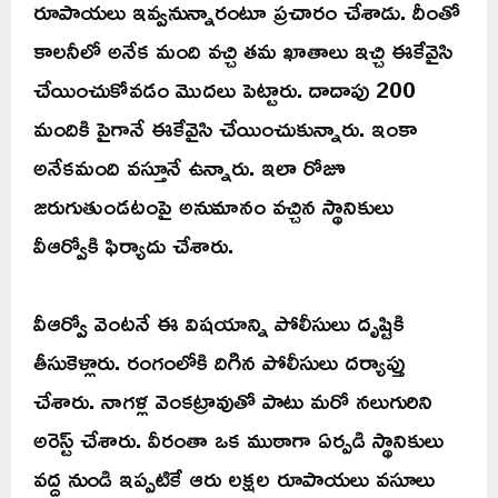
రూపాయలు ఇవ్వనున్నారంటూ ప్రచారం చేశాడు. దీంతో
కాలనీలో అనేక మంది వచ్చి తమ ఖాతాలు ఇచ్చి ఈకేవైసి
చేయించుకోవడం మొదలు పెట్టారు. దాదాపు 200
మందికి పైగానే ఈకేవైసి చేయించుకున్నారు. ఇంకా
అనేకమంది వస్తూనే ఉన్నారు. ఇలా రోజూ
జరుగుతుండటంపై అనుమానం వచ్చిన స్థానికులు
వీఆర్వోకి ఫిర్యాదు చేశారు.
వీఆర్వో వెంటనే ఈ విషయాన్ని పోలీసులు దృష్టికి
తీసుకెళ్లారు. రంగంలోకి దిగిన పోలీసులు దర్యాప్తు
చేశారు. నాగళ్ల వెంకట్రావుతో పాటు మరో నలుగురిని
అరెస్ట్ చేశారు. వీరంతా ఒక ముఠాగా ఏర్పడి స్థానికులు
వద్ద నుండి ఇప్పటికే ఆరు లక్షల రూపాయలు వసూలు