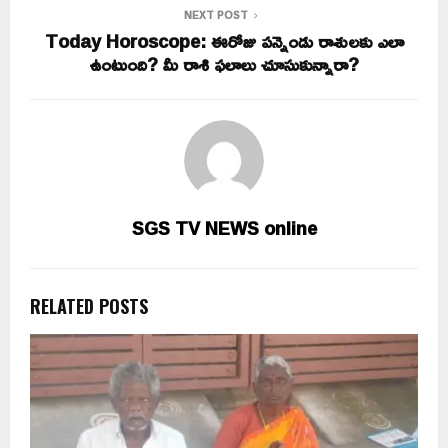
NEXT POST
Today Horoscope: ఈరోజు పన్నెండు రాశులకు ఎలా
ఉంటుంది? మీ రాశి ఫలాలు చూసుకున్నారా?
SGS TV NEWS online
RELATED POSTS