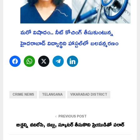
మరో విషాదం.. నీట్ కోచింగ్ తీసుకుంటున్న
హైదరాబాద్ విద్యార్థిని హాస్టల్‌లో బలవన్మరణం
Facebook
WhatsApp
Twitter
Telegram
LinkedIn
CRIME NEWS
TELANGANA
VIKARABAD DISTRICT
PREVIOUS POST
బిడ్డల్ని వదిలేసి, డబ్బు, స్కూటర్ తీసుకొని ప్రియుడితో పరార్