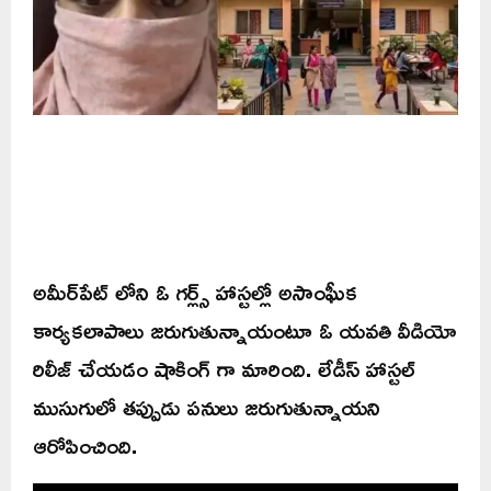
అమీర్‌పేట్‌ లోని ఓ గర్ల్స్ హాస్టల్లో అసాంఘీక
కార్యకలాపాలు జరుగుతున్నాయంటూ ఓ యవతి వీడియో
రిలీజ్ చేయడం షాకింగ్ గా మారింది. లేడీస్ హాస్టల్
ముసుగులో తప్పుడు పనులు జరుగుతున్నాయని
ఆరోపించింది.