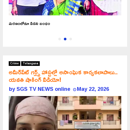
మరణంలోనూ వీడని బంధం
ప
Crime
Telangana
అమీర్‌పేట్‌ గర్ల్స్ హాస్టల్లో అసాంఘిక కార్యకలాపాలు..
యవతి షాకింగ్ వీడియో!
by
SGS TV NEWS online
May 22, 2026