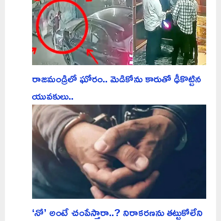
రాజమండ్రిలో ఘోరం.. మెడికోను కారుతో ఢీకొట్టిన
యువకులు..
‘నో’ అంటే చంపేస్తారా..? నిరాకరణను తట్టుకోలేని