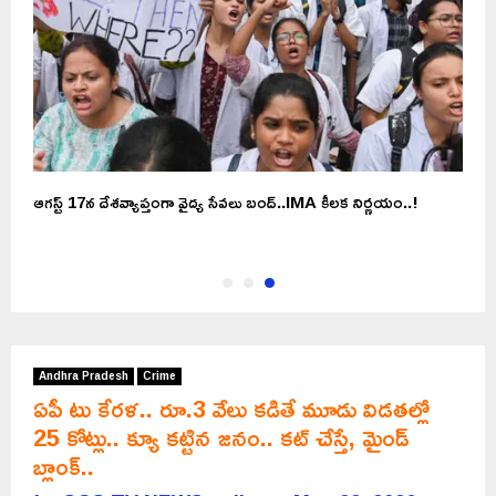
ఆగస్ట్ 17న దేశవ్యాప్తంగా వైద్య సేవలు బంద్..IMA కీలక నిర్ణయం..!
Andhra Pradesh
Crime
ఏపీ టు కేరళ.. రూ.3 వేలు కడితే మూడు విడతల్లో
25 కోట్లు.. క్యూ కట్టిన జనం.. కట్ చేస్తే, మైండ్
బ్లాంక్..