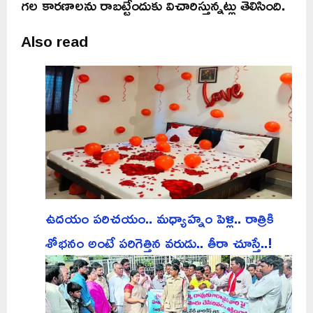
గల కారణాలను రాబట్టేందుకు విచారిస్తున్నట్లు తెలిసింది.
Also read
ఉదయం పరిచయం.. మధ్యాహ్నం పెళ్లి.. రాత్రికి
శోభనం అంటే పరిగెత్తిన వరుడు.. తీరా చూస్తే..!