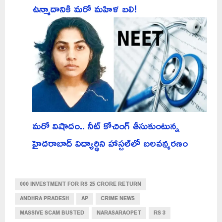
ఉన్మాదానికి మరో మహిళ బలి!
మరో విషాదం.. నీట్ కోచింగ్ తీసుకుంటున్న
హైదరాబాద్ విద్యార్థిని హాస్టల్‌లో బలవన్మరణం
000 INVESTMENT FOR RS 25 CRORE RETURN
ANDHRA PRADESH
AP
CRIME NEWS
MASSIVE SCAM BUSTED
NARASARAOPET
RS 3