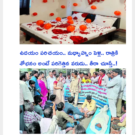
ఉదయం పరిచయం.. మధ్యాహ్నం పెళ్లి.. రాత్రికి
శోభనం అంటే పరిగెత్తిన వరుడు.. తీరా చూస్తే..!