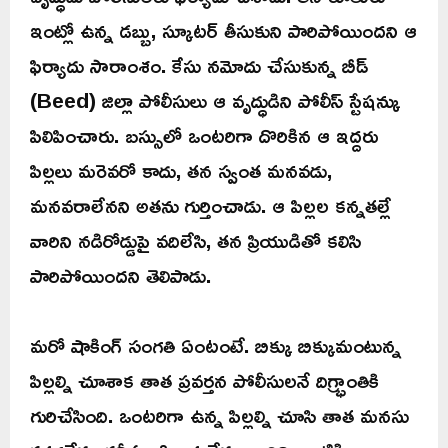
ఇంట్లో ఉన్న డబ్బు, స్కూటర్ తీసుకుని పారిపోయిందని ఆ
ఫిర్యాదు సారాంశం. కేసు నమోదు చేసుకున్న బీడ్
(Beed) జిల్లా పోలీసులు ఆ వృద్ధుడిని పోలీస్ స్టేషన్కు
పిలిపించారు. బస్సులో ఒంటరిగా దొరికిన ఆ ఇద్దరు
పిల్లలు మరెవరో కాదు, తన స్వంత మనవడు,
మనవరాలేనని అతను గుర్తించాడు. ఆ పిల్లల కన్నతల్లే
వారిని నడిరోడ్డుపై వదిలేసి, తన ప్రియుడితో కలిసి
పారిపోయిందని తెలిపాడు.
మరో షాకింగ్ సంగతి ఏంటంటే. బిక్కు బిక్కుమంటున్న
పిల్లల్ని చూశాక తాత ప్రవర్తన పోలీసులనే దిగ్భ్రాంతికి
గురిచేసింది. ఒంటరిగా ఉన్న పిల్లల్ని చూసి తాత మనసు