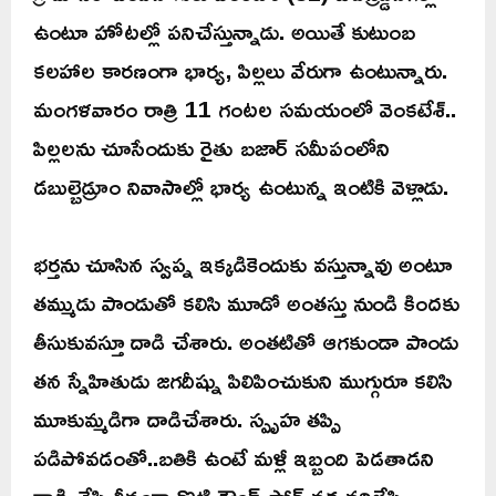
ఉంటూ హోటల్లో పనిచేస్తున్నాడు. అయితే కుటుంబ
కలహాల కారణంగా భార్య, పిల్లలు వేరుగా ఉంటున్నారు.
మంగళవారం రాత్రి 11 గంటల సమయంలో వెంకటేశ్..
పిల్లలను చూసేందుకు రైతు బజార్ సమీపంలోని
డబుల్బెడ్రూం నివాసాల్లో భార్య ఉంటున్న ఇంటికి వెళ్లాడు.
భర్తను చూసిన స్వప్న ఇక్కడికెందుకు వస్తున్నావు అంటూ
తమ్ముడు పాండుతో కలిసి మూడో అంతస్తు నుండి కిందకు
తీసుకువస్తూ దాడి చేశారు. అంతటితో ఆగకుండా పాండు
తన స్నేహితుడు జగదీష్ను పిలిపించుకుని ముగ్గురూ కలిసి
మూకుమ్మడిగా దాడిచేశారు. స్పృహ తప్పి
పడిపోవడంతో..బతికి ఉంటే మళ్లీ ఇబ్బంది పెడతాడని
దాడి చేసి తీవ్రంగా కొట్టి గ్రౌండ్ ఫ్లోర్ వద్ద వదిలేసి