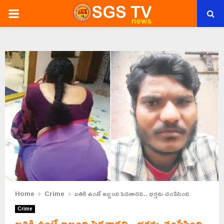
PRIMARY
MENU
Home
Crime
బతికి ఉంటే ఇబ్బంది పెడతాడని.. భర్తను చంపేసింది
Crime
బతికి ఉంటే ఇబ్బంది పెడతాడని.. భర్తను చంపేసింది