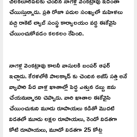
చిలకలూరిపేటకు చెందిన నాగళ్ల వెంకట్రావు ఇదంతా
చేయిస్తున్నాడు. ప్రతి రోజూ పదుల సంఖ్యలో మహిళలు
వచ్చి రాకెట్ ల్యాబ్ సంస్థ కార్యాలయం వద్ద ఈకేవైసి
చేయించుకోవడం కలకలం రేపింది.
నాగళ్ల వెంకట్రావు కాలనీ వాసులకి బంపర్ ఆఫర్
ఇచ్చాడు. కేరళలోకి పాలక్కాడ్ కు చెందిన అజీస్ సత్తి అనే
వ్యాపారి పేద వాళ్ల ఖాతాల్లో పెద్ద ఎత్తున డబ్బు జమ
చేయనున్నారని చెప్పాడు. వారి ఖాతాల ఈకేవైసి
చేయించుకుని మూడు రూపాయలు కడితో మొదటి
విడతలో మూడు లక్షల రూపాయలు, రెండో విడతగా
కోటి రూపాయలు, మూడో విడతగా 25 కోట్ల