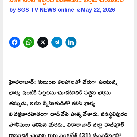
by
SGS TV NEWS online
May 22, 2026
Facebook
WhatsApp
Twitter
Telegram
LinkedIn
హైదరాబాద్: కుటుంబ కలహాలతో వేరుగా ఉంటున్న
భార్య ఇంటికి పిల్లలను చూడటానికి వచ్చిన భర్తను
తమ్ముడు, అతని స్నేహితుడితో కలిసి భార్య
విచక్షణారహితంగా దాడిచేసి హత్యచేశారు. వనస్థలిపురం
పోలీసులు తెలిపిన మేరకు.. వికారాబాద్ జిల్లా హజీపూర్
గ్రామానికి చెందిన గురు వెంకటేశ్ (31) బీఎన్రెడ్డినగర్లో