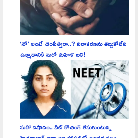
‘నో’ అంటే చంపేస్తారా..? నిరాకరణను తట్టుకోలేని
ఉన్మాదానికి మరో మహిళ బలి!
మరో విషాదం.. నీట్ కోచింగ్ తీసుకుంటున్న
హైదరాబాద్ విద్యార్థిని హాస్టల్‌లో బలవన్మరణం