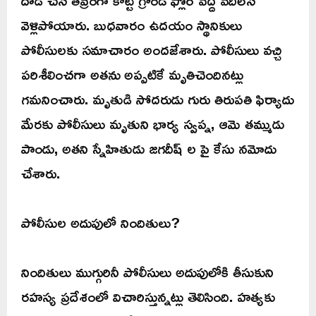
వెళ్లిపోయారు. బుధవారం ఉదయం స్థానికులు
పోలీసులకు సమాచారం అందజేశారు. పోలీసులు వచ్చి
పరిశీలించగా అతను అప్పటికే మృతిచెందినట్లు
గమనించారు. మృతుడి సోదరుడు గురు తిరుపతి ఫిర్యాదు
మేరకు పోలీసులు మృతుని భార్య స్వప్న, ఆమె తమ్ముడు
పాండు, అతని స్నేహితుడు జగదీష్ ల పై కేసు నమోదు
చేశారు.
పోలీసుల అదుపులో నిందితులు?
నిందితులు ముగ్గురినీ పోలీసులు అదుపులోకి తీసుకుని
రహస్య ప్రదేశంలో విచారిస్తున్నట్లు తెలిసింది. హత్యకు