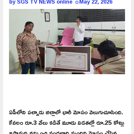
by
SGS TV NEWS online
May 22, 2026
ఏపీలోని పల్నాడు జిల్లాలో భారీ మోసం వెలుగుచూసింది.
కేవలం రూ.3 వేలు కడితే మూడు విడతల్లో రూ.25 కోట్లు
ఇస్తామని నమ్మించి వందలాది మందిని మోసం చేసిన