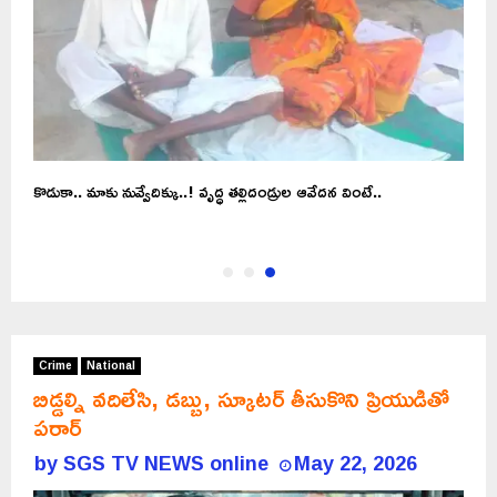
డి
కొడుకా.. మాకు నువ్వేదిక్కు..! వృద్ధ తల్లిదండ్రుల ఆవేదన వింటే..
Crime
National
బిడ్డల్ని వదిలేసి, డబ్బు, స్కూటర్ తీసుకొని ప్రియుడితో
పరార్
by
SGS TV NEWS online
May 22, 2026