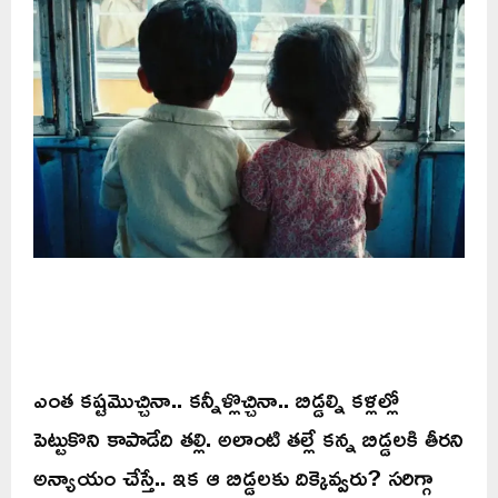
ఎంత కష్టమొచ్చినా.. కన్నీళ్లొచ్చినా.. బిడ్డల్ని కళ్లల్లో
పెట్టుకొని కాపాడేది తల్లి. అలాంటి తల్లే కన్న బిడ్డలకి తీరని
అన్యాయం చేస్తే.. ఇక ఆ బిడ్డలకు దిక్కెవ్వరు? సరిగ్గా