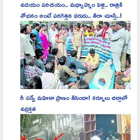
ఉదయం పరిచయం.. మధ్యాహ్నం పెళ్లి.. రాత్రికి
శోభనం అంటే పరిగెత్తిన వరుడు.. తీరా చూస్తే..!
రీ సర్వే మహిళా ప్రాణం తీసిందా! కర్నూలు జిల్లాలో
ఉద్రిక్తత