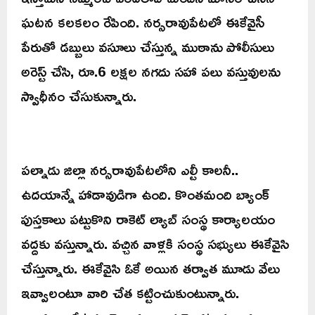
ఘటన కలకలం రేపింది. నర్సరావుపేటలో ఈకేవైసీ
పేరుతో డబ్బులు వసూలు చేస్తున్న ముఠాను పోలీసులు
అరెస్ట్ చేసి, రూ.6 లక్షల నగదు సహా పలు వస్తువులను
స్వాధీనం చేసుకున్నారు.
పల్నాడు జిల్లా నర్సరావుపేటలోని ఎల్టీ కాలనీ..
ఉదయాన్నే హాడావుడిగా ఉంది. కొంతమంది బ్యాంక్
పుస్తకాలు పట్టుకొని రాకెట్ ల్యాబ్ సంస్థ కార్యాలయం
వద్దకు వస్తున్నారు. వచ్చిన వాళ్లకి సంస్థ సభ్యులు ఈకేవైసి
చేస్తున్నారు. ఈకేవైసి ఓకే అయిన తర్వాత మూడు వేలు
ఇవ్వాలంటూ వారి చేత కట్టించుకుంటున్నారు.