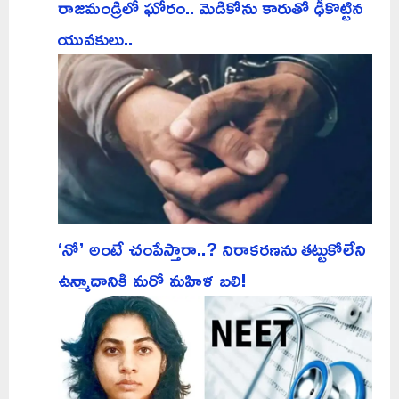
రాజమండ్రిలో ఘోరం.. మెడికోను కారుతో ఢీకొట్టిన
యువకులు..
‘నో’ అంటే చంపేస్తారా..? నిరాకరణను తట్టుకోలేని
ఉన్మాదానికి మరో మహిళ బలి!