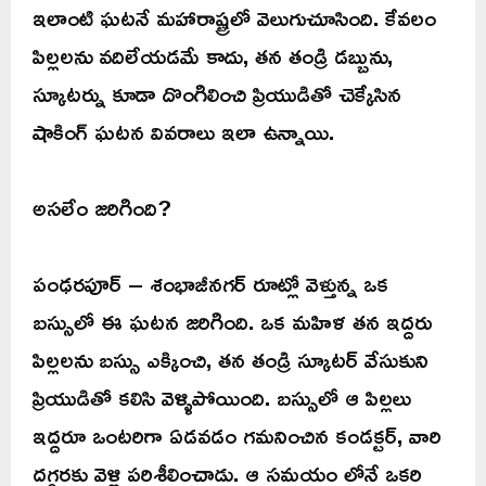
ఇలాంటి ఘటనే మహారాష్ట్రలో వెలుగుచూసింది. కేవలం
పిల్లలను వదిలేయడమే కాదు, తన తండ్రి డబ్బును,
స్కూటర్ను కూడా దొంగిలించి ప్రియుడితో చెక్కేసిన
షాకింగ్ ఘటన వివరాలు ఇలా ఉన్నాయి.
అసలేం జరిగింది?
పంఢరపూర్ – శంభాజీనగర్ రూట్లో వెళ్తున్న ఒక
బస్సులో ఈ ఘటన జరిగింది. ఒక మహిళ తన ఇద్దరు
పిల్లలను బస్సు ఎక్కించి, తన తండ్రి స్కూటర్ వేసుకుని
ప్రియుడితో కలిసి వెళ్ళిపోయింది. బస్సులో ఆ పిల్లలు
ఇద్దరూ ఒంటరిగా ఏడవడం గమనించిన కండక్టర్, వారి
దగ్గరకు వెళ్లి పరిశీలించాడు. ఆ సమయం లోనే ఒకరి