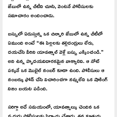
జేబులో ఉన్న చీటీని చూసి, వెంటనే పోలీసులకు
సమాచారం అందించాడు.
బస్సులో ఏడుస్తున్న ఒక చిన్నారి జేబులో ఉన్న చీటీలో
ఏముంది అంటే “ఈ పిల్లలకు తల్లిదండ్రులు లేరు,
దయచేసి వీరిని యావత్మాల్ వెళ్లే బస్సు ఎక్కించండి.”
అని ఉన్న హృదయవిదారకమైన వాక్యాలివి. ఆ నోట్
పక్కనే ఒక మొబైల్ నంబర్ కూడా ఉంది. పోలీసులు ఆ
నంబర్కు ఫోన్ చేసి విచారించగా నమ్మలేని ఒక షాకింగ్
నిజం బయట పడింది.
సరిగ్గా అదే సమయంలో, యావత్మాల్కు చెందిన ఒక
వృద్ధుడు పోలీసులకు ఫిర్యాదు చేశాడు. తన కూతురు