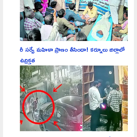
రీ సర్వే మహిళా ప్రాణం తీసిందా! కర్నూలు జిల్లాలో
ఉద్రిక్తత