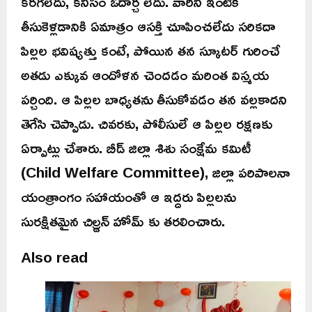
కరగలేదు, కనీసం ఓదార్చ లేదు. వారిని ఇంటికి
తీసుకెళ్లడానికి ఏమాత్రం ఆసక్తి చూపించలేదు సరికదా
పిల్లల భవిష్యత్తు కంటే, పోయిన తన స్కూటర్ గురించే
అతడు ఎక్కువ ఆందోళన చెందడం మరింత విస్మయ
పర్చింది. ఆ పిల్లల బాధ్యతను తీసుకోవడం తన వల్లకాదని
తెగేసి చెప్పాడు. చివరకు, పోలీసులే ఆ పిల్లల రక్షణకు
ఏర్పాట్లు చేశారు. బీడ్ జిల్లా శిశు సంక్షేమ కమిటీ
(Child Welfare Committee), జిల్లా పరిపాలనా
యంత్రాంగం సహాయంతో ఆ ఇద్దరు పిల్లలను
సురక్షితమైన చిల్డ్రన్ హోమ్ కు తరలించారు.
Also read