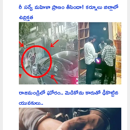
రీ సర్వే మహిళా ప్రాణం తీసిందా! కర్నూలు జిల్లాలో
ఉద్రిక్తత
రాజమండ్రిలో ఘోరం.. మెడికోను కారుతో ఢీకొట్టిన
యువకులు..