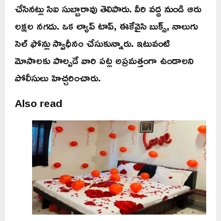
చేసినట్లు సిఐ సుబ్బారావు తెలిపారు. వీరి వద్ద నుండి ఆరు
లక్షల నగదు. ఒక ల్యాప్ టాప్, ఈకేవైసి బుక్స్, నాలుగు
సెల్ ఫోన్లు స్వాధీనం చేసుకున్నారు. ఇటువంటి
మోసాలకు పాల్పడే వారి పట్ల అప్రమత్తంగా ఉండాలని
పోలీసులు హెచ్చరించారు.
Also read