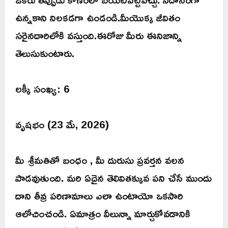
ఉన్నకాని నిలకడగా ఉండండి.మీయొక్క జీవితం
సరైనదారిలోకి వస్తుంది.ఈరోజు మీరు ఈనిజాన్ని
తెలుసుకుంటారు.
లక్కీ సంఖ్య: 6
వృషభం (23 మే, 2026)
మీ శ్రీమతితో బంధం , మీ దురుసు ప్రవర్తన వలన
పాడవుతుంది. మరి ఏదైన తెలివితక్కువ పని చేసే ముందు
దాని తీవ్ర పరిణామాలు ఎలా ఉంటాయో ఒకసారి
ఆలోచించండి. ఏమాత్రం వీలున్నా మార్చుకోవడానికి