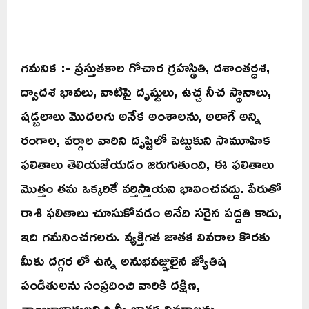
గమనిక :- ప్రస్తుతకాల గోచార గ్రహస్థితి, దశాంతర్ధశ,
ద్వాదశ భావలు, వాటిపై దృష్టులు, ఉచ్చ నీచ స్థానాలు,
షడ్బలాలు మొదలగు అనేక అంశాలను, అలాగే అన్ని
రంగాల, వర్గాల వారిని దృష్టిలో పెట్టుకుని సామూహిక
ఫలితాలు తెలియజేయడం జరుగుతుంది, ఈ ఫలితాలు
మొత్తం తమ ఒక్కరికే వర్తిస్తాయని భావించవద్దు. పేరుతో
రాశి ఫలితాలు చూసుకోవడం అనేది సరైన పద్దతి కాదు,
ఇది గమనించగలరు. వ్యక్తిగత జాతక వివరాల కొరకు
మీకు దగ్గర లో ఉన్న అనుభవజ్ఞులైన జ్యోతిష
పండితులను సంప్రదించి వారికి దక్షిణ,
తాంబూలాదులనిచ్చి మీ జాతక వివరాలను,