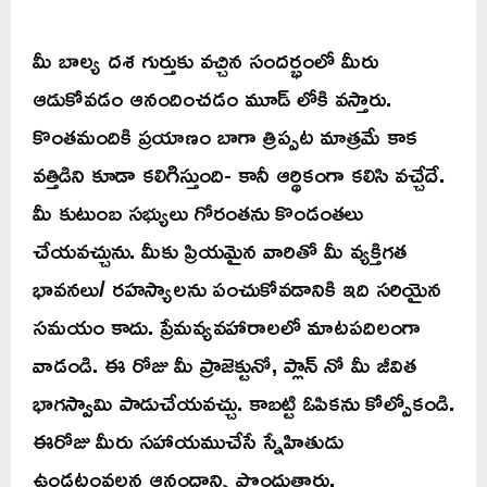
మీ బాల్య దశ గుర్తుకు వచ్చిన సందర్భంలో మీరు
ఆడుకోవడం ఆనందించడం మూడ్ లోకి వస్తారు.
కొంతమందికి ప్రయాణం బాగా త్రిప్పట మాత్రమే కాక
వత్తిడిని కూడా కలిగిస్తుంది- కానీ ఆర్థికంగా కలిసి వచ్చేదే.
మీ కుటుంబ సభ్యులు గోరంతను కొండంతలు
చేయవచ్చును. మీకు ప్రియమైన వారితో మీ వ్యక్తిగత
భావనలు/ రహస్యాలను పంచుకోవడానికి ఇది సరియైన
సమయం కాదు. ప్రేమవ్యవహారాలలో మాటపదిలంగా
వాడండి. ఈ రోజు మీ ప్రాజెక్టునో, ప్లాన్ నో మీ జీవిత
భాగస్వామి పాడుచేయవచ్చు. కాబట్టి ఓపికను కోల్పోకండి.
ఈరోజు మీరు సహాయముచేసే స్నేహితుడు
ఉండటంవలన ఆనందాన్ని పొందుతారు.