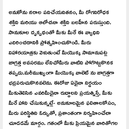
అనుకోను నరాల పనిచేయనితనం, మీ రోగనిరోధక
శక్తిని మరియు ఆలోచనా శక్తిని బలహీన పరుస్తుంది.
సానుకూల దృక్పథంతో మీకు మీరే ఈ వ్యాధిని
ఎదిరించడానికి ప్రోత్సహించుకొండి. మీరు
విహారయాత్రకు వెళుతుంటే మీయొక్క సామానుపట్ల
జాగ్రత్త అవసరము లేనిచోమీరు వాటిని పోగొట్టుకొనక
తప్పదు.మరీముఖ్యంగా మీయొక్క వాలెట్ ను జాగ్రత్తగా
భద్రపరుచుకొనవలెను. ఈరోజు ఏదైనా నిర్ణయం
మీకుతెలిసిన ఎవరిమీదైనా రుద్దాలని ప్రయత్నిస్తే, మీకు
మీరే హాని చేసుకున్నట్లే- అనుకూలమైన ఫలితాలకోసం,
మీరు పరిస్థితిని ఓర్పుతో, ప్రశాంతంగా నిర్వహించేలా
చూడడమే మార్గం. గతంలో మీకు ప్రియమైన వారితోగల