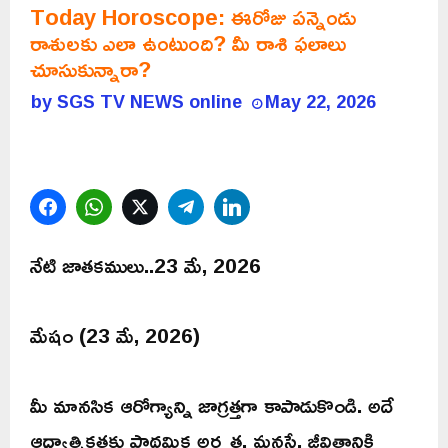
Today Horoscope: ఈరోజు పన్నెండు
రాశులకు ఎలా ఉంటుంది? మీ రాశి ఫలాలు
చూసుకున్నారా?
by
SGS TV NEWS online
May 22, 2026
Facebook
WhatsApp
Twitter
Telegram
LinkedIn
నేటి జాతకములు..23 మే, 2026
మేషం (23 మే, 2026)
మీ మానసిక ఆరోగ్యాన్ని జాగ్రత్తగా కాపాడుకొండి. అదే
ఆధ్యాత్మికతకు ప్రాథమిక అర్హత. మనసే, జీవితానికి