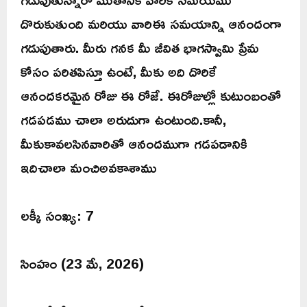
దొరుకుతుంది మరియు వారిఈ సమయాన్ని ఆనందంగా
గడుపుతారు. మీరు గనక మీ జీవిత భాగస్వామి ప్రేమ
కోసం పరితపిస్తూ ఉంటే, మీకు అది దొరికే
ఆనందకరమైన రోజు ఈ రోజే. ఈరోజుల్లో కుటుంబంతో
గడపడము చాలా అరుదుగా ఉంటుంది.కానీ,
మీకుకావలసినవారితో ఆనందముగా గడపడానికి
ఇదిచాలా మంచిఅవకాశాము
లక్కీ సంఖ్య: 7
సింహం (23 మే, 2026)