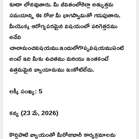
కూడా లోనవుతారు. మీ జీవితంలోకెల్లా అత్యుత్తమ
సమయాన్ని ఈ రోజు మీ భాగస్వామితో గడుపుతారు.
మీయొక్క ఆరోగ్యపరమైన విషయంలో పరిగెత్తడము
అనేది
చాలామంచివిషయము.ఇందులోగొప్పవిషయముఏంటి
అంటే ఇది మీకు ఉచితము మరియు ఇంతకంటే
ఉత్తమమైన వ్యాయామము ఇంకోటిలేదు.
లక్కీ సంఖ్య: 5
కన్య (23 మే, 2026)
కొద్దిపాటి వ్యాయంతో మీరోజువారీ కార్యక్రమాలను