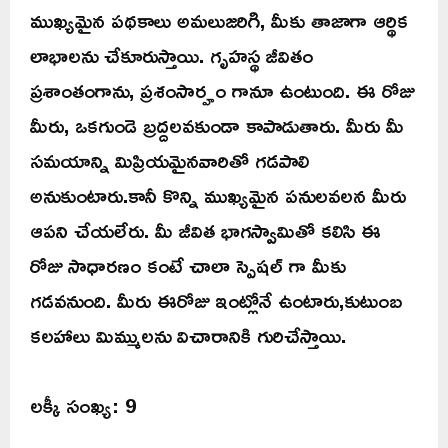
ముఖ్యమైన పథకాలు అమలుజరిగి, మీకు తాజాగా ఆర్థిక
లాభాలను చేకూరుస్తాయి. గృహస్థ జీవితం
ప్రశాంతంగాను, ప్రశంసార్హం గానూ ఉంటుంది. ఈ రోజు
మీరు, ఒకగుండె బ్రద్దలవకుండా కాపాడుతారు. మీరు మీ
సమయాన్ని మిప్రియమైనవారితో గడపాలి
అనుకుంటారు.కానీ కొన్ని ముఖ్యమైన పనులవలన మీరు
ఆపని చేయలేరు. మీ జీవిత భాగస్వామితో కలిసి ఈ
రోజు సాధారణం కంటే చాలా స్పెషల్ గా మీకు
గడవనుంది. మీరు ఈరోజు ఇంట్లోనే ఉంటారు,కుటుంబ
కలహాలు మిమ్ములను విచారానికి గురిచేస్తాయి.
లక్కీ సంఖ్య: 9