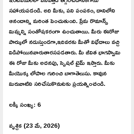
సహాయపడండి. అది మీకు, పని పంపకం, దానిలోని
ఆనందాన్ని మరింత పెంచుతుంది. ప్రేమ రొమాన్స్
మిమ్మల్ని సంతోషకరంగా ఉంచుతాయి. మీరు ఈరోజు
పార్కులో నడుస్తుండగా,ఇదివరకు మీతో విభేదాలు వచ్చి
విడిపోయినవారుతారసపడతారు. మీ జీవిత భాగస్వామి
ఈ రోజు మీకు అదనపు, స్పెషల్ టైమ్ ఇస్తారు. మీకు
మీయొక్క లోపాల గురించి బాగాతెలుసు. కావున
మిరువాటిని సరిచేసుకొనుటకు ప్రయత్నించండి.
లక్కీ సంఖ్య: 6
వృశ్చిక (23 మే, 2026)