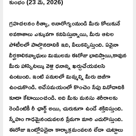
కుంభం (23 మే, 2026)
గ్రహచలనం రీత్యా, అనారోగ్యంనుండి మీరు కోలుకునే
అవకాశాలు ఎక్కువగా కనిపిస్తున్నాయి, మీరు ఆటల
పోటీలలో పాల్గొనడానికి ఇది, వీలుకల్పిస్తుంది. ఏవైనా
దీర్ఘకాలికవ్యాధులు మిములను ఈరోజు భాదిస్తాయి,కావున
మీరు హాస్పిటల్కు వెళ్లి ధనాన్ని ఖర్చుచేయవలసి
ఉంటుంది. ఇంటి పనులలో మిమ్మల్ని మీరు బిజీగా
ఉంచుకొండి. అదేసమయంలో కొంచెం సేపు వినోదానికి
కూడా కేటాయించండి. అది మీకు మనసు శరీరాలకు
రెండింటికీ రీ ఛార్జ్ అయి, చురుకుగా ఉండే శక్తినిస్తుంది.
స్నేహం గాఢమైనందువలన ప్రేమగా మారి ఎదురొస్తుంది.
ఈరోజు ఇంట్లోఏదైనా కార్యాక్రమంవలన లేదా చుట్టాలు