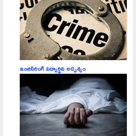
ఇంజినీరింగ్‌ విద్యార్థిని అదృశ్యం