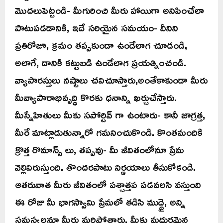
మొదలుపెట్టండి- మీగురించి మీరు హాయిగా అనిపించేలా
పాటుపడడానికి, ఇదే సరియైన సమయం- దీనిని
ప్రతిరోజూ, క్రమం తప్పకుండా ఉండేలాగ చూడండి,
అలాగే, దానికి కట్టుబడి ఉండేలాగ ప్రయత్నించండి.
వ్యాపారస్తులు నష్టాలు చవిచూస్తారు,అంతేకాకుండా మీరు
మీవ్యాపారాభివృద్ధి కొరకు ధనాన్ని ఖర్చుచేస్తారు.
మీస్నేహితులు మీకు సపోర్టివ్ గా ఉంటారు- కానీ జాగ్రత్త,
మీరే మాట్లాడుతున్నారో గమనించుకొండి. కొంతమందికి
క్రొత్త రొమాన్స్ లు, తప్పవు- మీ జీవితంలోనూ ప్రేమ
వెల్లివిరుస్తుంది. తొందరపాటు నిర్ణయాలు తీసుకోకండి.
ఆతరువాత మీరు జీవితంలో పశ్చాత్తప పడవలసి వస్తుంది
ఈ రోజు మీ భాగస్వామి ప్రేమలో తడిసి ముద్దై, అన్ని
సమస్యలనూ మీరు మర్చిపోతారు. మీకు మధురమైన