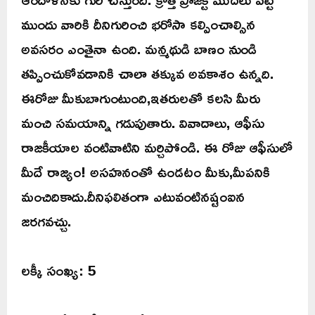
ముందు వారికి దీనిగురించి భరోసా కల్పించాల్సిన
అవసరం ఎంతైనా ఉంది. మన్మథుడి బాణం నుండి
తప్పించుకోవడానికి చాలా తక్కువ అవకాశం ఉన్నది.
ఈరోజు మీకుబాగుంటుంది,ఇతరులతో కలసి మీరు
మంచి సమయాన్ని గడుపుతారు. వివాదాలు, ఆఫీసు
రాజకీయాల వంటివాటిని మర్చిపోండి. ఈ రోజు ఆఫీసులో
మీదే రాజ్యం! అసహనంతో ఉండటం మీకు,మీపనికి
మంచిదికాదు.దీనిఫలితంగా ఎటువంటినష్టంఐన
జరగవచ్చు.
లక్కీ సంఖ్య: 5