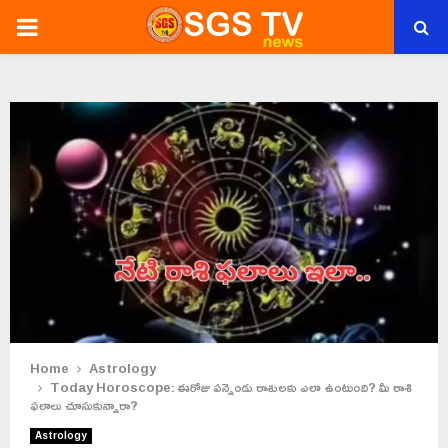
PRIMARY
MENU
Home
Astrology
Today Horoscope: ఈరోజు పన్నెండు రాశులకు ఎలా ఉంటుంది? మీ రాశి
ఫలాలు చూసుకున్నారా?
Astrology