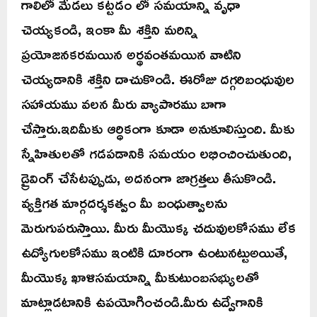
గాలిలో మేడలు కట్టడం లో సమయాన్ని వృధా
చెయ్యకండి, ఇంకా మీ శక్తిని మరిన్ని
ప్రయోజనకరమయిన అర్థవంతమయిన వాటిని
చెయ్యడానికి శక్తిని దాచుకొండి. ఈరోజు దగ్గరిబంధువుల
సహాయము వలన మీరు వ్యాపారము బాగా
చేస్తారు.ఇదిమీకు ఆర్ధికంగా కూడా అనుకూలిస్తుంది. మీకు
స్నేహితులతో గడపడానికి సమయం లభించించుతుంది,
డ్రైవింగ్ చేసేటప్పుడు, అదనంగా జాగ్రత్తలు తీసుకొండి.
వ్యక్తిగత మార్గదర్శకత్వం మీ బంధుత్వాలను
మెరుగుపరుస్తాయి. మీరు మీయొక్క చదువులకోసము లేక
ఉద్యోగులకోసము ఇంటికి దూరంగా ఉంటునట్టుఅయితే,
మీయొక్క ఖాళిసమయాన్ని మీకుటుంబసభ్యులతో
మాట్లాడటానికి ఉపయోగించండి.మీరు ఉద్వేగానికి