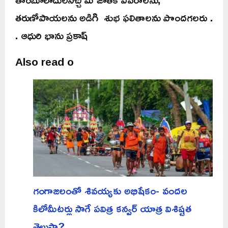
తరుణోపాయలను అడిగి శుభ ఫలితాలను పొందగలరు .
. ఆధురి భాను ప్రకాష్
Also read o
గంగాజలంతో శివయ్యకు అభిషేకం- వందల
కిలోమీటర్లు సాగే పవిత్ర కన్వర్ యాత్ర విశిష్టత
తెలుసా?