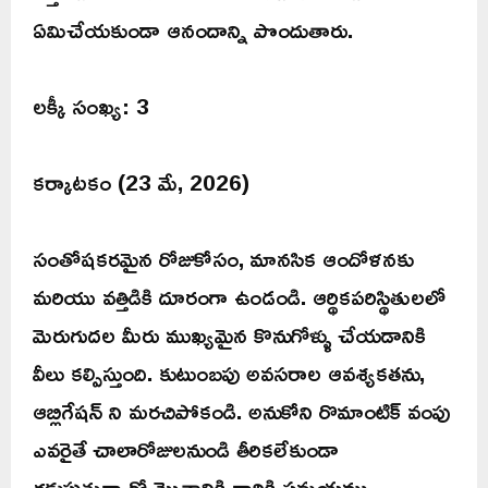
ఏమిచేయకుండా ఆనందాన్ని పొందుతారు.
లక్కీ సంఖ్య: 3
కర్కాటకం (23 మే, 2026)
సంతోషకరమైన రోజుకోసం, మానసిక ఆందోళనకు
మరియు వత్తిడికి దూరంగా ఉండండి. ఆర్థికపరిస్థితులలో
మెరుగుదల మీరు ముఖ్యమైన కొనుగోళ్ళు చేయడానికి
వీలు కల్పిస్తుంది. కుటుంబపు అవసరాల ఆవశ్యకతను,
ఆబ్లిగేషన్ ని మరచిపోకండి. అనుకోని రొమాంటిక్ వంపు
ఎవరైతే చాలారోజులనుండి తీరికలేకుండా
గడుపుతున్నారో మొతానికి వారికి సమయము