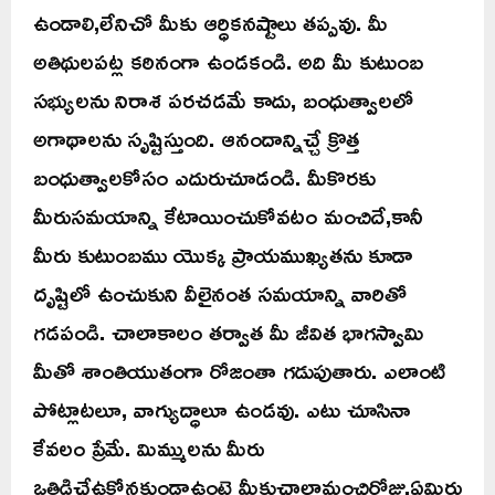
ఉండాలి,లేనిచో మీకు ఆర్ధికనష్టాలు తప్పవు. మీ
అతిథులపట్ల కఠినంగా ఉండకండి. అది మీ కుటుంబ
సభ్యులను నిరాశ పరచడమే కాదు, బంధుత్వాలలో
అగాథాలను సృష్టిస్తుంది. ఆనందాన్నిచ్చే క్రొత్త
బంధుత్వాలకోసం ఎదురుచూడండి. మీకొరకు
మీరుసమయాన్ని కేటాయించుకోవటం మంచిదే,కానీ
మీరు కుటుంబము యొక్క ప్రాయముఖ్యతను కూడా
దృష్టిలో ఉంచుకుని వీలైనంత సమయాన్ని వారితో
గడపండి. చాలాకాలం తర్వాత మీ జీవిత భాగస్వామి
మీతో శాంతియుతంగా రోజంతా గడుపుతారు. ఎలాంటి
పోట్లాటలూ, వాగ్యుద్ధాలూ ఉండవు. ఎటు చూసినా
కేవలం ప్రేమే. మిమ్ములను మీరు
ఒత్తిడిచేఉకోనకుండాఉంటె మీకుచాలామంచిరోజు.ఏమిరు