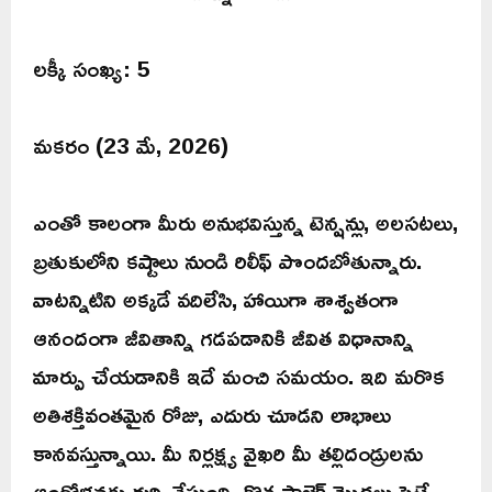
లక్కీ సంఖ్య: 5
మకరం (23 మే, 2026)
ఎంతో కాలంగా మీరు అనుభవిస్తున్న టెన్షన్లు, అలసటలు,
బ్రతుకులోని కష్టాలు నుండి రిలీఫ్ పొందబోతున్నారు.
వాటన్నిటిని అక్కడే వదిలేసి, హాయిగా శాశ్వతంగా
ఆనందంగా జీవితాన్ని గడపడానికి జీవిత విధానాన్ని
మార్పు చేయడానికి ఇదే మంచి సమయం. ఇది మరొక
అతిశక్తివంతమైన రోజు, ఎదురు చూడని లాభాలు
కానవస్తున్నాయి. మీ నిర్లక్ష్య వైఖరి మీ తల్లిదండ్రులను
ఆందోళనకు గురి చేస్తుంది. క్రొత్త ప్రాజెక్ట్ మొదలు పెట్టే