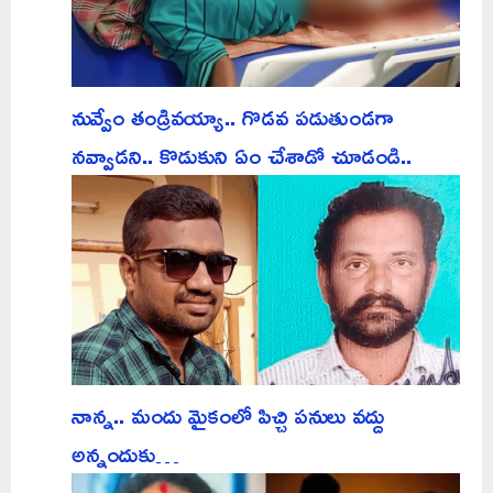
నువ్వేం తండ్రివయ్యా.. గొడవ పడుతుండగా
నవ్వాడని.. కొడుకుని ఏం చేశాడో చూడండి..
నాన్న.. మందు మైకంలో పిచ్చి పనులు వద్దు
అన్నందుకు…