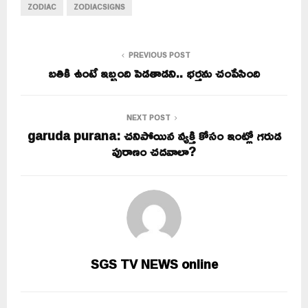
ZODIAC
ZODIACSIGNS
PREVIOUS POST
బతికి ఉంటే ఇబ్బంది పెడతాడని.. భర్తను చంపేసింది
NEXT POST
garuda purana: చనిపోయిన వ్యక్తి కోసం ఇంట్లో గరుడ
పురాణం చదవాలా?
SGS TV NEWS online