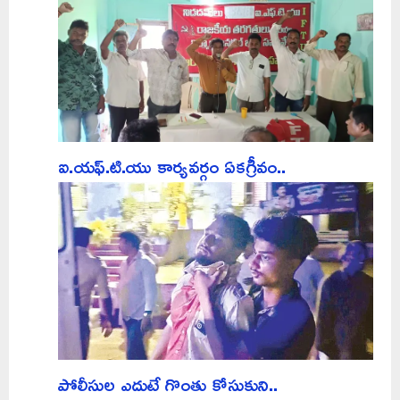
ఐ.యఫ్.టి.యు కార్యవర్గం ఏకగ్రీవం..
పోలీసుల ఎదుటే గొంతు కోసుకుని..