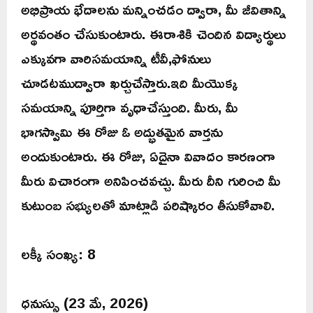
అభిప్రాయ భేదాలను మన్నించడం ద్వారా, మీ జీవితాన్ని
అర్థవంతం చేసుకుంటారు. ఈరాశికి చెందిన విద్యార్థులు
ఎక్కువగా వారిసమయాన్ని టీవీ,ఫోనులు
చూడటముద్వారా ఖర్చుచేస్తారు.ఇది మీయొక్క
సమయాన్ని పూర్తిగా వృధాచేస్తుంది. మీరు, మీ
భాగస్వామి ఈ రోజు ఓ అద్భుతమైన వార్తను
అందుకుంటారు. ఈ రోజు, ఏదైనా వివాదం కారణంగా
మీరు విచారంగా అనిపించవచ్చు. మీరు దీని గురించి మీ
కుటుంబ సభ్యులతో మాట్లాడి పరిష్కారం తీసుకోవాలి.
లక్కీ సంఖ్య: 8
ధనుస్సు (23 మే, 2026)