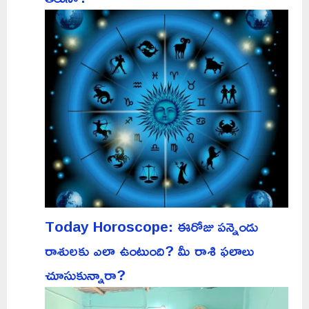
Today Horoscope: ఈరోజు పన్నెండు
రాశులకు ఎలా ఉంటుంది? మీ రాశి ఫలాలు
చూసుకున్నారా?