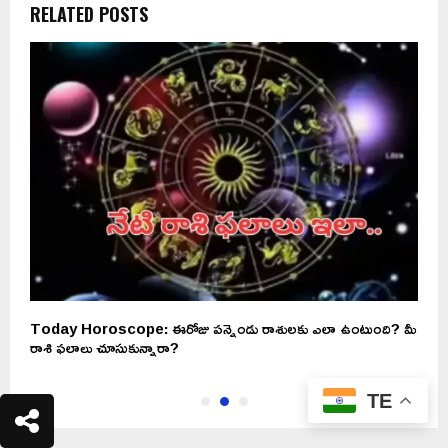
RELATED POSTS
మీ
Today Horoscope: ఈరోజు పన్నెండు రాశులకు ఎలా ఉంటుంది? మీ
న
రాశి ఫలాలు చూసుకున్నారా?
TE