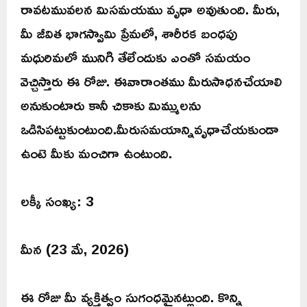
రావటమువలన మిసమయము వృధా అవుతుంది. మీరు,
మీ జీవిత భాగస్వామి ప్రేమలో, శారీరక బంధపు
మధురిమలో మునిగి తేలేందుకు ఎంతో సమయం
వెచ్చిస్తారు ఈ రోజు. ఈవారాంతము మీరుసాధనచేయాలి
అనుకుంటారు కానీ చికాకు మిమ్ములను
ఒడిసిపట్టుకుంటుంది.మీరుసమయాన్నివృధాచేయకుండా
ఉంటె మీకు మంచిగా ఉంటుంది.
లక్కీ సంఖ్య: 3
మీన (23 మే, 2026)
ఈ రోజు మీ వ్యక్తిత్వం సుగంధమైనట్లుంది. కొన్ని