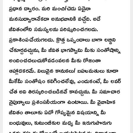
ప్రధాన ద్వారం. మరి మంచి/చెడు ఏదైనా
మనసుద్వారానేకదా అనుభవానికి వచ్చేది. అదే
జీవితంలోని సమస్యలను పరిష్కరించగలదు.
ప్రకాశింపచేయగలదు. క్రొత్త ఒప్పందాలు బాగా లబ్దిని
చేకూర్చవచ్చును, మీ జీవిత భాగస్వామి మీకు సంతోషాన్ని
అందించదలుచుకోవడంవలన మీకు రోజంతా
ఆహ్లాదకరమే. విలువైన కానుకలు/ బహుమతులు కూడా
మీకేమీ సంతోషం కలిగించలేవు, ఎందుకంటే, మీ లవర్
చేత అవి తిరస్కరించబడినవే కావచ్చును. మీ సమాచార
నైపుణ్యాలు ప్రశంసనీయంగా ఉంటాయి. మీ వైవాహిక
జీవితం తాలూకు ఏదో గోప్యమైన విషయాన్ని మీ
బంధువులు, కుటుంబీకుల మధ్య మీ ఇరుగుపొరుగు
ఒకరు తప్పుడు కోణంలో బయటపెట్టవచ్చు. నిదానంగా