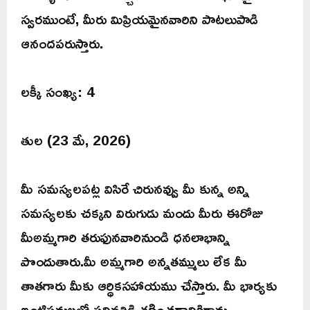
స్వరముంటే, మీరు మిప్రియమైనవారిని పాటలుపాడి
ఆనందపరుస్తారు.
లక్కీ సంఖ్య: 4
తుల (23 మే, 2026)
మీ సమస్యలపట్ల విసిరే చిరునవ్వు మీ కున్న అన్ని
సమస్యలకు చక్కని విరుగుడు మందు మీరు ఈరోజు
మీఅమ్మగారి తరుఫునవారినుండి ధనలాభాన్ని
పొందుతారు.మీ అమ్మగారి అన్నతమ్ములు లేక మీ
తాతగారు మీకు ఆర్ధికసహాయము చేస్తారు. మీ భార్యకు
ఇంటిపనులలో పనివత్తిడి తగ్గించడానికిగాను