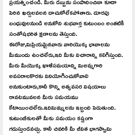
ప్రయత్నించండి. మీరు డబ్బును సంపాదించినా కూడా
పెరిన ఖర్చులవలన దాచుకోలేకపోతారు. దూరపు
బంధువులనుండి అనుకోని శుభవార్త కుటుంబం అంతటికీ
సంతోషభరిత క్షణాలను తెస్తుంది.
ఈరోజు,మిప్రియమైనవారు వారియొక్క భావాలను
మీముందు ఉంచలేరు,ఇది మీకు విచారాన్ని కలిగిస్తుంది.
మీరు మీయొక్క ఖాళీసమయాన్ని మిఅమ్మగారి
అవసరాలకొరకు వినియోగించుకోవాలి
అనుకుంటారు,కానీ కొన్ని అత్యవసర విషయాలు
రావటమువలన మీరు సమయము
కేటాయించలేరు.ఇదిమిమ్ములను ఇబ్బంది పెడుతుంది.
కుటుంబీకులతో మీకు సమయం కష్టంగా
గడుస్తుండవచ్చు. కానీ చివరికి మీ జీవిత భాగస్వామి