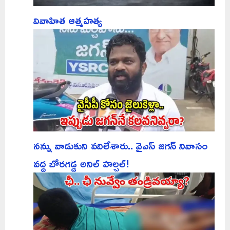
వివాహిత ఆత్మహత్య
నన్ను వాడుకుని వదిలేశారు.. వైఎస్ జగన్ నివాసం
వద్ద బోరగడ్డ అనిల్ హల్చల్!