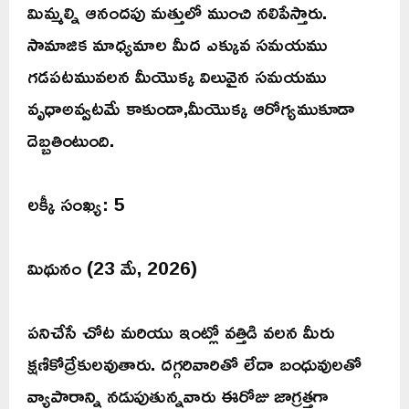
మిమ్మల్ని ఆనందపు మత్తులో ముంచి నలిపేస్తారు.
సామాజిక మాధ్యమాల మీద ఎక్కువ సమయము
గడపటమువలన మీయొక్క విలువైన సమయము
వృధాఅవ్వటమే కాకుండా,మీయొక్క ఆరోగ్యముకూడా
దెబ్బతింటుంది.
లక్కీ సంఖ్య: 5
మిథునం (23 మే, 2026)
పనిచేసే చోట మరియు ఇంట్లో వత్తిడి వలన మీరు
క్షణికోద్రేకులవుతారు. దగ్గరివారితో లేదా బంధువులతో
వ్యాపారాన్ని నడుపుతున్నవారు ఈరోజు జాగ్రత్తగా