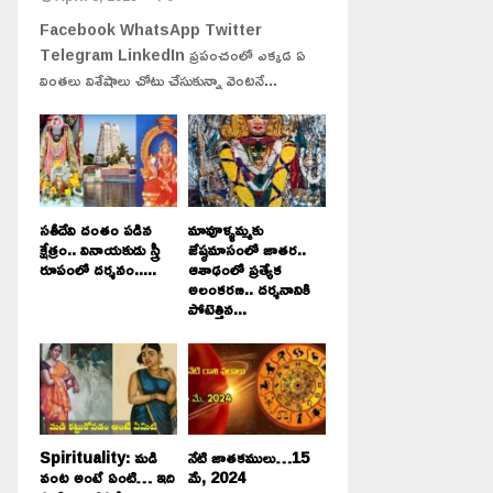
Facebook WhatsApp Twitter
Telegram LinkedIn ప్రపంచంలో ఎక్కడ ఏ
వింతలు విశేషాలు చోటు చేసుకున్నా వెంటనే...
సతీదేవి దంతం పడిన
మావూళ్ళమ్మకు
క్షేత్రం.. వినాయకుడు స్త్రీ
జేష్ఠమాసంలో జాతర..
రూపంలో దర్శనం.....
ఆశాఢంలో ప్రత్యేక
అలంకరణ.. దర్శనానికి
పోటెత్తిన...
Spirituality: మడి
నేటి జాతకములు…15
వంట అంటే ఏంటి… ఇది
మే, 2024