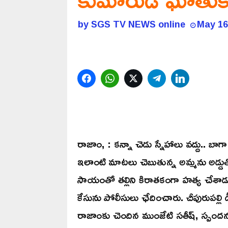
by
SGS TV NEWS online
May 16
Facebook
WhatsApp
Twitter
Telegram
LinkedIn
రాజాం, : కన్నా చెడు స్నేహాలు వద్దు.. బాగ
ఇలాంటి మాటలు చెబుతున్న అమ్మను అడ్డు
సాయంతో తల్లిని కిరాతకంగా హత్య చేశా
కేసును పోలీసులు ఛేదించారు. చీపురుపల్లి 
రాజాంకు చెందిన ముంజేటి సతీష్, స్పంద