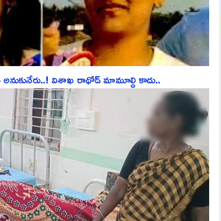
కునేరు..! విశాఖ రాథోడ్ మామూల్ది కాదు..