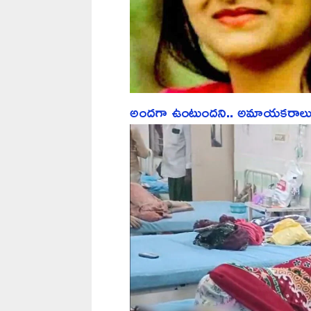
అందగా ఉంటుందని.. అమాయకరాలు అను