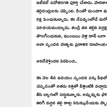
ఇటీవలే పదోతరగతి పూర్తి చేశాడు. పాఠశ
తల్లిదండ్రులకు చెప్పింది. దీంతో మంచిగా 
కక్ష పెంచుకున్నాడు. ఈ నేపథ్యంలోనే మరో
పరిచయమయ్యాడు. తండ్రి తన తల్లిని నిర్లక
తొలగించుకుని, ముంబయి వెళ్లి డాన్ లు
అలా స్పందన హత్యకు ప్రణాళిక రూపొంది
ఆకలేస్తోందని పిలిపించి..
ఈ నెల 4న ఉదయం స్పందన పక్క వీధిలోని పుట
చెప్పడంతో అతడు కత్తితో వీళ్లింటికి వచ్
తీసి బ్యాగులో సర్దుకున్నారు. అమ్మమ్మకు
తిరిగి వచ్చిన తల్లి కాళ్లు కడుక్కునేందుకు 