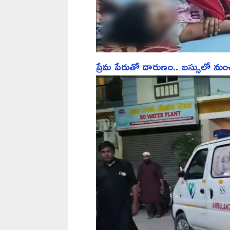
ప్రేమ పేరుతో దారుణం.. బస్సులో నుంచ