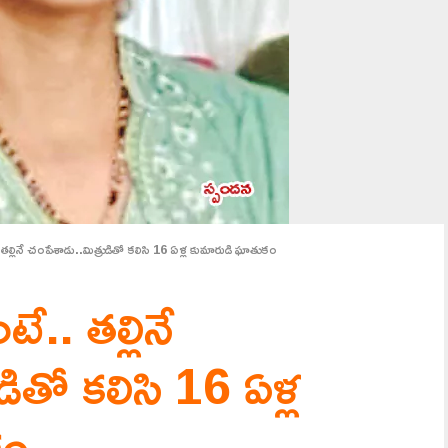
ినే చంపేశాడు..మిత్రుడితో కలిసి 16 ఏళ్ల కుమారుడి ఘాతుకం
. తల్లినే
డితో కలిసి 16 ఏళ్ల
కం