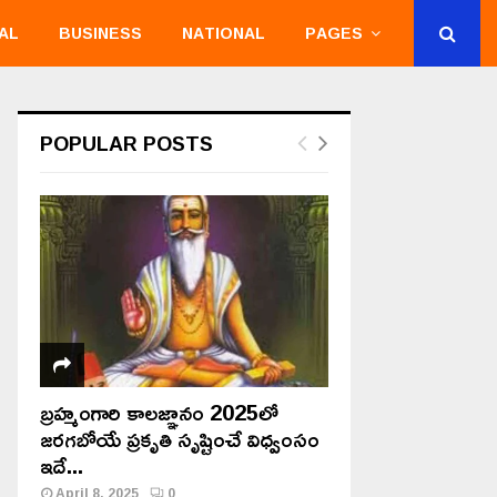
AL
BUSINESS
NATIONAL
PAGES
POPULAR POSTS
బ్రహ్మంగారి కాలజ్ఞానం 2025లో
జరగబోయే ప్రకృతి సృష్టించే విధ్వంసం
ఇదే...
April 8, 2025
0