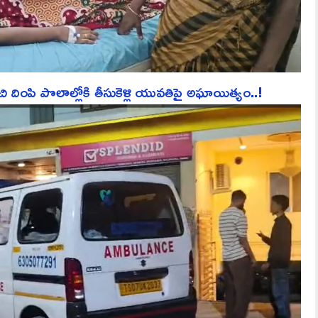
ి దింపి పొలాల్లోకి తీసుకెళ్లి యువతిపై అఘాయిత్యం..!