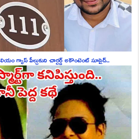
లియం గ్యాస్ పీల్చుకుని చార్టర్డ్ అకౌంటెంట్ సూసైడ్..