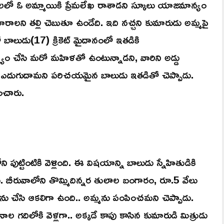
ాలలో ఓ అమ్మాయికి ప్రేమలేఖ రాశాడని స్కూలు యాజమాన్యం
మారాలని తల్లి చెబుతూ ఉండేది. ఇది నచ్చని కుమారుడు అమ్మపై
 బాలుడు(17) క్రికెట్ మైదానంలో ఇతడికి
్ష్యం చేసి మరో మహిళతో ఉంటున్నాడని, వారిని అడ్డు
గా ఎదుగుదామని పరిచయమైన బాలుడు ఇతడితో చెప్పాడు.
ంచారు.
్టింటికి వెళ్లింది. ఈ విషయాన్ని బాలుడు స్నేహితుడికి
చాడు. బీరువాలోని తొమ్మిదిన్నర తులాల బంగారం, రూ.5 వేలు
 ఫోను చేసి ఆకలిగా ఉంది.. అమ్మను పంపించమని చెప్పాడు.
స్నానాల గదిలోకి వెళ్లగా.. అక్కడే కాపు కాసిన కుమారుడి మిత్రుడు