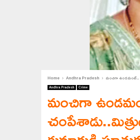
Home
Andhra Pradesh
మంచిగా ఉండమంటే.. తల్ల
Andhra Pradesh
Crime
మంచిగా ఉండమంటే.
చంపేశాడు..మిత్రు
కుమారుడి ఘాతు