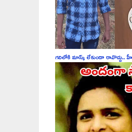
గదిలోకి మాస్క్ లేకుండా రావొద్దు.. హీ