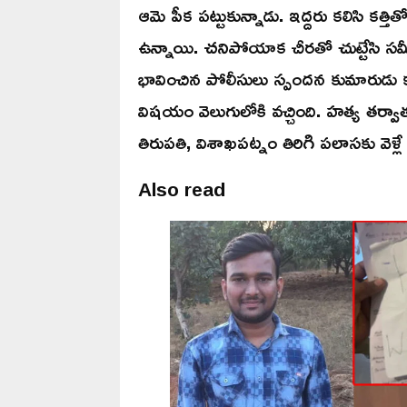
ఆమె పీక పట్టుకున్నాడు. ఇద్దరు కలిసి కత్
ఉన్నాయి. చనిపోయాక చీరతో చుట్టేసి స
భావించిన పోలీసులు స్పందన కుమారుడు 
విషయం వెలుగులోకి వచ్చింది. హత్య తర్వాత
తిరుపతి, విశాఖపట్నం తిరిగి పలాసకు వెళ్ల
Also read