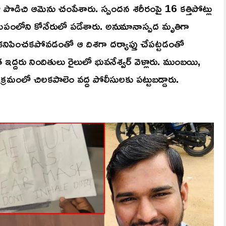
తితో పొడిచి ఆమెను చంపేశారు. స్పందన శరీరంపై 16 కత్తిపోట్లు
మీపంలోని కోనేరులో పడేశారు. అనుమానాస్పద మృతిగా
కనిపించకపోవడంతో ఆ దిశగా దర్యాప్తు చేపట్టడంతో
 ఇద్దరు నిందితులు రైలులో భువనేశ్వర్ వెళ్లారు. ముంబయి,
ే క్రమంలో చిలకపాలెం వద్ద పోలీసులకు పట్టుబడ్డారు.