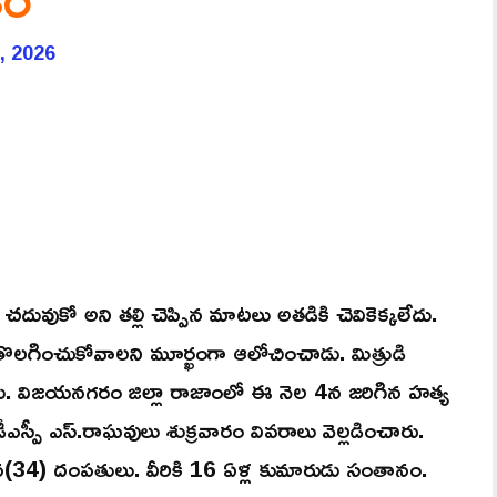
, 2026
ా చదువుకో అని తల్లి చెప్పిన మాటలు అతడికి చెవికెక్కలేదు.
తొలగించుకోవాలని మూర్ఖంగా ఆలోచించాడు. మిత్రుడి
డు. విజయనగరం జిల్లా రాజాంలో ఈ నెల 4న జరిగిన హత్య
డీఎస్పీ ఎస్.రాఘవులు శుక్రవారం వివరాలు వెల్లడించారు.
న(34) దంపతులు. వీరికి 16 ఏళ్ల కుమారుడు సంతానం.