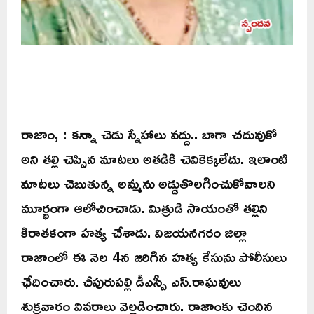
రాజాం, : కన్నా చెడు స్నేహాలు వద్దు.. బాగా చదువుకో
అని తల్లి చెప్పిన మాటలు అతడికి చెవికెక్కలేదు. ఇలాంటి
మాటలు చెబుతున్న అమ్మను అడ్డుతొలగించుకోవాలని
మూర్ఖంగా ఆలోచించాడు. మిత్రుడి సాయంతో తల్లిని
కిరాతకంగా హత్య చేశాడు. విజయనగరం జిల్లా
రాజాంలో ఈ నెల 4న జరిగిన హత్య కేసును పోలీసులు
ఛేదించారు. చీపురుపల్లి డీఎస్పీ ఎస్.రాఘవులు
శుక్రవారం వివరాలు వెల్లడించారు. రాజాంకు చెందిన