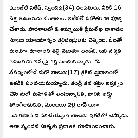
ముంజేటి సతీష్, స్పందన(34) దంపతులు. వీరికి 16
ఏళ్ల కుమారుడు సంతానం. ఇటీవలే పదోతరగతి పూర్తి
చేశాడు. పాఠశాలలో ఓ అమ్మాయికి ప్రేమలేఖ రాశాడని
స్కూలు యాజమాన్యం తల్లిదండ్రులకు చెప్పింది. దీంతో
మంచిగా మారాలని తల్లి చెబుతూ ఉండేది. ఇది నచ్చని
కుమారుడు అమ్మపై కక్ష పెంచుకున్నాడు. ఈ
నేపథ్యంలోనే మరో బాలుడు(17) క్రికెట్ మైదానంలో
ఇతడికి పరిచయమయ్యాడు. తండ్రి తన తల్లిని నిర్లక్ష్యం
చేసి మరో మహిళతో ఉంటున్నాడని, వారిని అడ్డు
తొలగించుకుని, ముంబయి వెళ్లి డాన్ లుగా
ఎదుగుదామని పరిచయమైన బాలుడు ఇతడితో చెప్పాడు.
అలా స్పందన హత్యకు ప్రణాళిక రూపొందించారు.