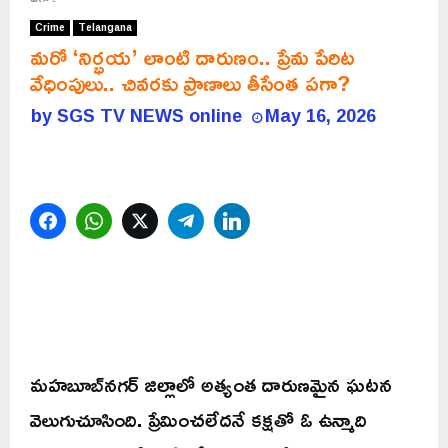
Crime
Telangana
మరో ‘నిర్భయ’ లాంటి దారుణం.. ప్రేమ పేరిట
వేధింపులు.. చివరకు ప్రాణాలు తీసేంత పగా?
by
SGS TV NEWS online
May 16, 2026
Facebook
WhatsApp
Twitter
Telegram
LinkedIn
మహబూబ్‌నగర్ జిల్లాలో అత్యంత దారుణమైన ఘటన
వెలుగుచూసింది. ప్రేమించలేదనే కక్షతో ఓ ఉన్మాది