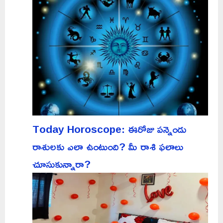
Today Horoscope: ఈరోజు పన్నెండు
రాశులకు ఎలా ఉంటుంది? మీ రాశి ఫలాలు
చూసుకున్నారా?