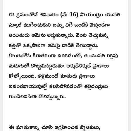
ఈ క్రమంలోనే శనివారం (మే 16) సాయంత్రం యువతి
స్కూల్ ముగించుకుని బస్సు దిగి ఇంటికి వెళ్తుండగా
నిందితుడు ఆమెను అడ్డుకున్నాడు. వెంట తెచ్చుకున్న
కత్తితో ఒక్కసారిగా ఆమెపై దాడికి తెగబడ్డాడు.
గొంతుకోసి కిరాతకంగా నరకడంతో, ఆ యువతి రక్తపు
మడుగులో కొట్టుమిట్టాడుతూ అక్కడికక్కడే ప్రాణాలు
కోల్పోయింది. కళ్లముందే కూతురు ప్రాణాలు
అనంతవాయువుల్లో కలసిపోవడంతో తల్లిదండ్రులు
గుండెలవిసేలా రోదిస్తున్నారు.
ఈ ఘాతుకాన్ని చూసి ఆగ్రహించిన స్థానికులు,