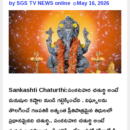
by
SGS TV NEWS online
May 16, 2026
Sankashti Chaturthi:సంకటహర చతుర్థి అంటే
మనుషుల కష్టాల నుండి గట్టెక్కించేది . విఘ్నాలను
తొలగించే గణపతికి అత్యంత ప్రీతిపాత్రమైన తిధులలో
ప్రధానమైనది చతుర్థి.. సంకటహర చతుర్థి అంటే