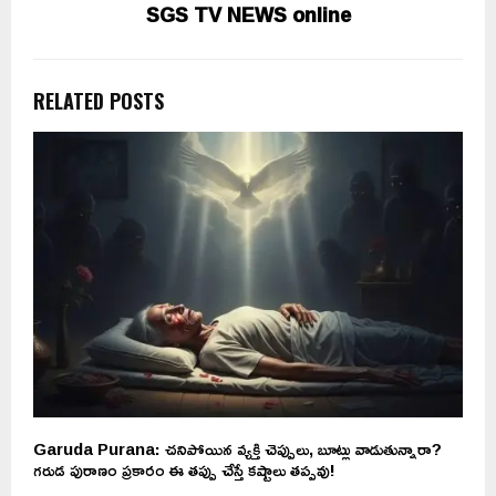
SGS TV NEWS online
RELATED POSTS
Garuda Purana: చనిపోయిన వ్యక్తి చెప్పులు, బూట్లు వాడుతున్నారా?
U
గరుడ పురాణం ప్రకారం ఈ తప్పు చేస్తే కష్టాలు తప్పవు!
ఇ