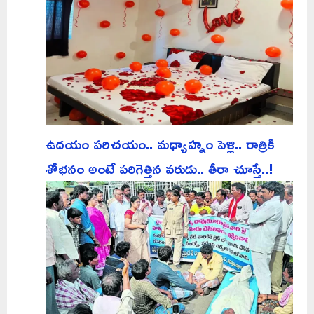
ఉదయం పరిచయం.. మధ్యాహ్నం పెళ్లి.. రాత్రికి
శోభనం అంటే పరిగెత్తిన వరుడు.. తీరా చూస్తే..!