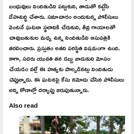
బంధువులు నిందితుడిని పట్టుకుని, తాడుతో కట్టేసి
దేహశుద్ధి చేశారు. సమాచారం అందుకున్న పోలీసులు
వెంటనే ఘటనా స్థలానికి చేరుకుని, తీవ్ర గాయాలతో
చావుబతుకుల మధ్య ఉన్న నిందితుడిని ఆసుపత్రికి
తరలించారు. ప్రస్తుతం అతని పరిస్థితి విషమంగా ఉంది.
కాగా, సదరు యువతి తన డబ్బు వాడుకుని మోసం
చేయడం వల్లే ఈ హత్యకు పాల్పడినట్లు నిందితుడు
చెప్తున్నాడు. ఈ ఘటనపై కేసు నమోదు చేసిన పోలీసులు
అన్ని కోణాల్లో దర్యాప్తు జరుపుతున్నారు.
Also read