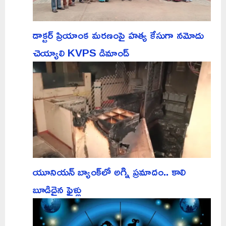
డాక్టర్ ప్రియాంక మరణంపై హత్య కేసుగా నమోదు
చెయ్యాలి KVPS డిమాండ్
యూనియన్ బ్యాంక్‌లో అగ్ని ప్రమాదం.. కాలి
బూడిదైన ఫైళ్లు