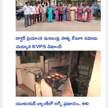
డాక్టర్ ప్రియాంక మరణంపై హత్య కేసుగా నమోదు
చెయ్యాలి KVPS డిమాండ్
యూనియన్ బ్యాంక్‌లో అగ్ని ప్రమాదం.. కాలి