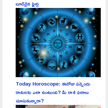
బూడిదైన ఫైళ్లు
Today Horoscope: ఈరోజు పన్నెండు
రాశులకు ఎలా ఉంటుంది? మీ రాశి ఫలాలు
చూసుకున్నారా?