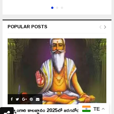
POPULAR POSTS
బ్రహ్మంగారి కాలజ్ఞానం 2025లో జరగబోయే ప్రకృతి
TE