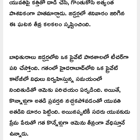
యువతిపై కత్తితో దాడి చేసి, గొంతుకోసి అత్యంత
పాశవికంగా హతమార్చాడు. జడ్చర్లలో శనివారం జరిగిన
ఈ ఘటన తీవ్ర కలకలం సృష్టించింది.
బాధితురాలు జడ్చర్లలోని ఒక ప్రైవేట్ పాఠశాలలో టీచర్‌గా
పని చేస్తోంది. గతంలో హైదరాబాద్‌లోని ఒక ప్రైవేట్
కాలేజీలో విధులు నిర్వహిస్తున్న సమయంలో
నిందితుడితో ఆమెకు పరిచయం ఏర్పడింది. అయితే,
కొన్నాళ్లుగా అతడి ప్రవర్తన నచ్చకపోవడంతో యువతి
అతడిని దూరం పెట్టింది. అయినప్పటికీ సదరు యువకుడు
ప్రేమ పేరుతో గత కొన్నేళ్లుగా ఆమెను తీవ్రంగా వేధిస్తూనే
ఉన్నాడు.