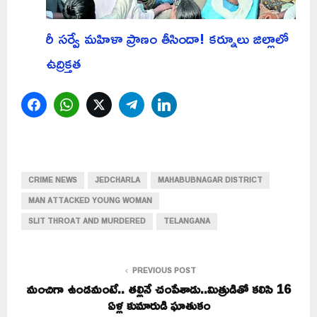
రీ సర్వే మహిళా ప్రాణం తీసిందా! కర్నూలు జిల్లాలో
ఉద్రిక్తత
Facebook
WhatsApp
Twitter
Telegram
LinkedIn
CRIME NEWS
JEDCHARLA
MAHABUBNAGAR DISTRICT
MAN ATTACKED YOUNG WOMAN
SLIT THROAT AND MURDERED
TELANGANA
PREVIOUS POST
మంచిగా ఉండమంటే.. తల్లినే చంపేశాడు..మిత్రుడితో కలిసి 16
ఏళ్ల కుమారుడి ఘాతుకం