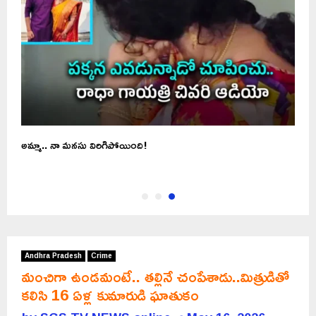
అమ్మా.. నా మనసు విరిగిపోయింది!
Andhra Pradesh
Crime
మంచిగా ఉండమంటే.. తల్లినే చంపేశాడు..మిత్రుడితో
కలిసి 16 ఏళ్ల కుమారుడి ఘాతుకం