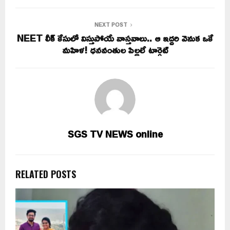
NEXT POST
NEET లీక్ కేసులో విస్తుపోయే వాస్తవాలు.. ఆ ఇద్దరి వెనుక ఒకే
మహిళ! ధనవంతుల పిల్లలే టార్గెట్‌
SGS TV NEWS online
RELATED POSTS