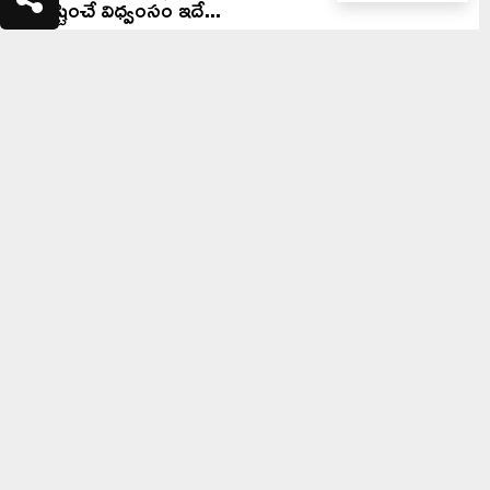
సృష్టించే విధ్వంసం ఇదే...
April 8, 2025
0
Facebook WhatsApp Twitter Telegram LinkedIn
ప్రపంచంలో ఎక్కడ ఏ వింతలు విశేషాలు చోటు చేసుకున్నా వెంటనే...
సతీదేవి దంతం పడిన క్షేత్రం..
మావూళ్ళమ్మకు జేష్ఠమాసంలో జాతర..
వినాయకుడు స్త్రీ రూపంలో దర్శనం.....
ఆశాఢంలో ప్రత్యేక అలంకరణ..
దర్శనానికి పోటెత్తిన...