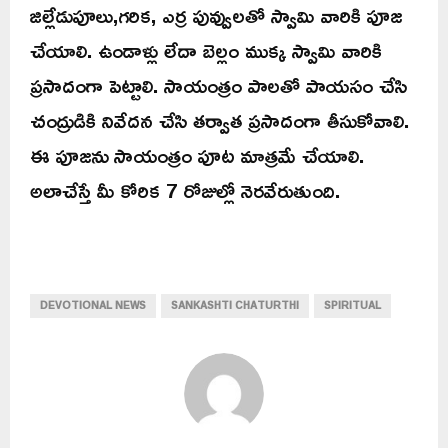
జిల్లేడుపూలు,గరిక, ఎర్ర పువ్వులతో స్వామి వారికి పూజ
చేయాలి. ఉండాళ్లు లేదా బెల్లం ముక్క స్వామి వారికి
ప్రసాదంగా పెట్టాలి. సాయంత్రం పాలతో పాయసం చేసి
చంద్రుడికి నివేదన చేసి తర్వాత ప్రసాదంగా తీసుకోవాలి.
ఈ పూజను సాయంత్రం పూట మాత్రమే చేయాలి.
అలాచేస్తే మీ కోరిక 7 రోజుల్లో నెరవేరుతుంది.
DEVOTIONAL NEWS
SANKASHTI CHATURTHI
SPIRITUAL