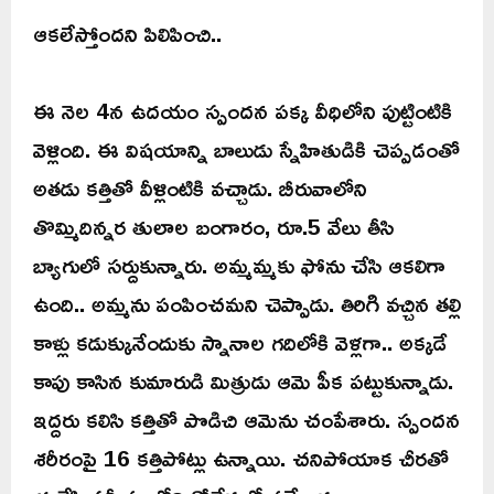
ఆకలేస్తోందని పిలిపించి..
ఈ నెల 4న ఉదయం స్పందన పక్క వీధిలోని పుట్టింటికి
వెళ్లింది. ఈ విషయాన్ని బాలుడు స్నేహితుడికి చెప్పడంతో
అతడు కత్తితో వీళ్లింటికి వచ్చాడు. బీరువాలోని
తొమ్మిదిన్నర తులాల బంగారం, రూ.5 వేలు తీసి
బ్యాగులో సర్దుకున్నారు. అమ్మమ్మకు ఫోను చేసి ఆకలిగా
ఉంది.. అమ్మను పంపించమని చెప్పాడు. తిరిగి వచ్చిన తల్లి
కాళ్లు కడుక్కునేందుకు స్నానాల గదిలోకి వెళ్లగా.. అక్కడే
కాపు కాసిన కుమారుడి మిత్రుడు ఆమె పీక పట్టుకున్నాడు.
ఇద్దరు కలిసి కత్తితో పొడిచి ఆమెను చంపేశారు. స్పందన
శరీరంపై 16 కత్తిపోట్లు ఉన్నాయి. చనిపోయాక చీరతో