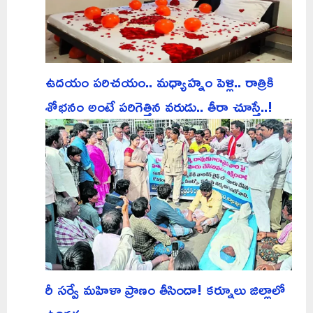
ఉదయం పరిచయం.. మధ్యాహ్నం పెళ్లి.. రాత్రికి
శోభనం అంటే పరిగెత్తిన వరుడు.. తీరా చూస్తే..!
రీ సర్వే మహిళా ప్రాణం తీసిందా! కర్నూలు జిల్లాలో