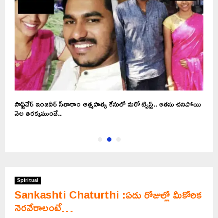
సాఫ్ట్‌వేర్ ఇంజనీర్ సీతారాం ఆత్మహత్య కేసులో మరో ట్విస్ట్.. అతను చనిపోయి
య
నెల తిరక్కముందే..
Spiritual
Sankashti Chaturthi :ఏడు రోజుల్లో మీకోరిక
నెరవేరాలంటే…