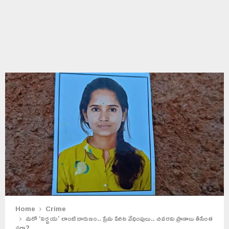
Home
Crime
మరో ‘నిర్భయ’ లాంటి దారుణం.. ప్రేమ పేరిట వేధింపులు.. చివరకు ప్రాణాలు తీసేంత
పగా?