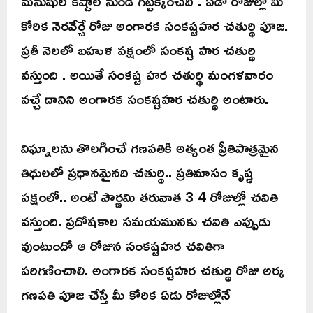
మనుషుల కష్టాల నుండి గట్టెక్కించేది . ఏడో రోజుల్లో మీ
కోరిక నెరవేర్చే రోజు అంగారక సంకష్టహర చతుర్థి పూజ.
ప్రతీ నెలలో బహుళ పక్షంలో సంకష్ట హర చతుర్థి
వస్తుంది . అయితే సంకష్ట హర చతుర్థి మంగళవారం
వచ్చే దానిని అంగారక సంకష్టహర చతుర్థి అంటారు.
విఘ్నాలను తొలగించే గణపతికి అత్యంత ప్రీతిపాత్రమైన
తిధులలో ప్రధానమైనది చతుర్థి.. ప్రతిమాసం కృష్ణ
పక్షంలో.. అంటే పౌర్ణమి తరువాత 3 4 రోజుల్లో చవితి
వస్తుంది. ప్రదోషకాల సమయమునకు చవితి ఎప్పుడు
వుంటుందో ఆ రోజున సంకష్టహర చవితిగా
పరిగణించాలి. అంగారక సంకష్టహర చతుర్థి రోజు అర్క
గణపతి పూజ చేస్తే మీ కోరిక ఏడు రోజుల్లోనే