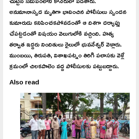
చుట్టేసి సమీపంలోని కోనేరులో పడేశారు.
అనుమానాస్పద మృతిగా భావించిన పోలీసులు స్పందన
కుమారుడు కనిపించకపోవడంతో ఆ దిశగా దర్యాప్తు
చేపట్టడంతో విషయం వెలుగులోకి వచ్చింది. హత్య
తర్వాత ఇద్దరు నిందితులు రైలులో భువనేశ్వర్ వెళ్లారు.
ముంబయి, తిరుపతి, విశాఖపట్నం తిరిగి పలాసకు వెళ్లే
క్రమంలో చిలకపాలెం వద్ద పోలీసులకు పట్టుబడ్డారు.
Also read