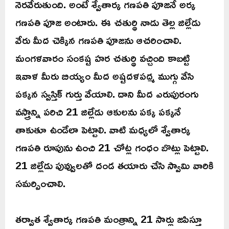
నెరవేరుతుంది. అంటే శ్వేతార్క గణపతి పూజనే అర్క
గణపతి పూజ అంటారు. ఈ చతుర్థి నాడు తెల్ల జిల్లేడు
వేరు మీద చెక్కిన గణపతి పూజను ఆచరించాలి.
మంగళవారం సంకష్ట హర చతుర్థి వచ్చింది కాబట్టి
ఇవాళ మీరు బియ్యం మీద అష్టదళపద్మ ముగ్గు వేసి
పక్కన స్వస్తిక్ గుర్తు వేయాలి. దాని మీద ఎరుపురంగు
వస్త్రాన్ని పరిచి 21 జిల్లేడు ఆకులను పక్క పక్కనే
తాకుతూ ఉండేలా పెట్టాలి. వాటి మధ్యలో శ్వేతార్క
గణపతి రూపును ఉంచి 21 చోట్ల గంధం బొట్లు పెట్టాలి.
21 జిల్లేడు పువ్వులతో దండ తయారు చేసి స్వామి వారికి
సమర్పించాలి.
తర్వాత శ్వేతార్క గణపతి మంత్రాన్ని 21 సార్లు జపిస్తూ