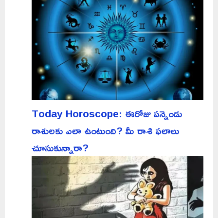
Today Horoscope: ఈరోజు పన్నెండు
రాశులకు ఎలా ఉంటుంది? మీ రాశి ఫలాలు
చూసుకున్నారా?