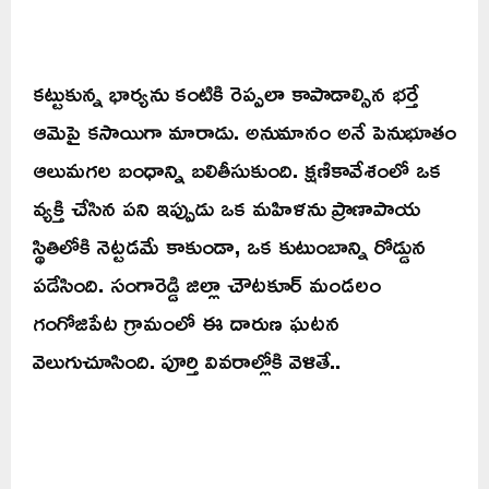
కట్టుకున్న భార్యను కంటికి రెప్పలా కాపాడాల్సిన భర్తే
ఆమెపై కసాయిగా మారాడు. అనుమానం అనే పెనుభూతం
ఆలుమగల బంధాన్ని బలితీసుకుంది. క్షణికావేశంలో ఒక
వ్యక్తి చేసిన పని ఇప్పుడు ఒక మహిళను ప్రాణాపాయ
స్థితిలోకి నెట్టడమే కాకుండా, ఒక కుటుంబాన్ని రోడ్డున
పడేసింది. సంగారెడ్డి జిల్లా చౌటకూర్ మండలం
గంగోజిపేట గ్రామంలో ఈ దారుణ ఘటన
వెలుగుచూసింది. పూర్తి వివరాల్లోకి వెళితే..