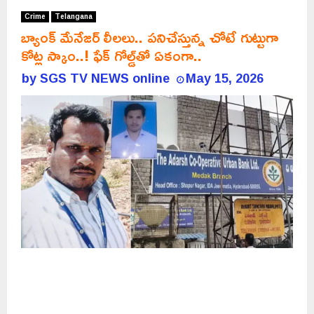
Crime
Telangana
బ్యాంక్‌ మేనేజర్ లీలలు.. పనిచేస్తున్న చోటే గుట్టుగా
కోట్ల స్కాం..! ఫేక్‌ గోల్డ్‌తో ఏకంగా..
by
SGS TV NEWS online
May 15, 2026