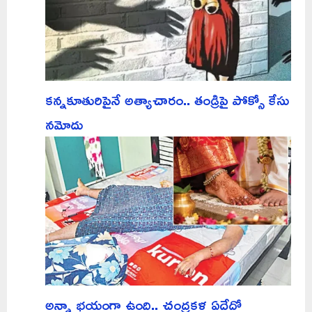
కన్నకూతురిపైనే అత్యాచారం.. తండ్రిపై పోక్సో కేసు
నమోదు
అన్నా భయంగా ఉంది.. చంద్రకళ ఏదేదో