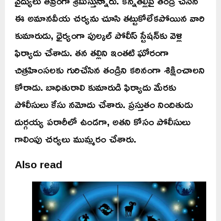
వైద్యులు తీవ్రంగా శ్రమిస్తున్నారు. కన్నతల్లిపై తండ్రి చేసిన
ఈ అమానవీయ చర్యను చూసి తట్టుకోలేకపోయిన వారి
కుమారుడు, ధైర్యంగా పుల్కల్ పోలీస్ స్టేషన్‌కు వెళ్లి
ఫిర్యాదు చేశాడు. తన తల్లిని ఇంతటి ఘోరంగా
చిత్రహింసలకు గురిచేసిన తండ్రిని కఠినంగా శిక్షించాలని
కోరాడు. బాధితురాలి కుమారుడి ఫిర్యాదు మేరకు
పోలీసులు కేసు నమోదు చేశారు. ప్రస్తుతం నిందితుడు
దుర్గయ్య పరారీలో ఉండగా, అతని కోసం పోలీసులు
గాలింపు చర్యలు ముమ్మరం చేశారు.
Also read