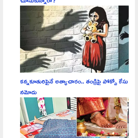
చూసుకున్నారా?
కన్నకూతురిపైనే అత్యాచారం.. తండ్రిపై పోక్సో కేసు
నమోదు