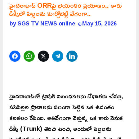
హైదరాబాద్ ORRపై భయంకర ప్రయాణం.. కారు
డిక్కీలో పిల్లలను కూర్చోబెట్టి వేగంగా..
by
SGS TV NEWS online
May 15, 2026
Facebook
WhatsApp
Twitter
Telegram
LinkedIn
హైదరాబాద్‌లో ట్రాఫిక్ నిబంధనలను బేఖాతరు చేస్తూ,
పసిపిల్లల ప్రాణాలను పణంగా పెట్టిన ఒక ఉదంతం
కలకలం రేపింది. అతివేగంగా వెళ్తున్న ఒక కారు వెనుక
డిక్కీ (Trunk) తెరిచి ఉంచి, అందులో పిల్లలను