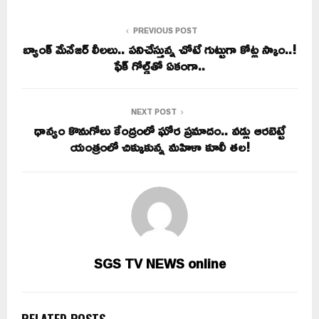
PREVIOUS POST
బ్యాంక్‌ మేనేజర్ లీలలు.. పనిచేస్తున్న చోటే గుట్టుగా కోట్ల స్కాం..!
ఫేక్‌ గోల్డ్‌తో ఏకంగా..
NEXT POST
ధాన్యం కొనుగోలు కేంద్రంలో ఘోర ప్రమాదం.. వడ్లు ఆరబెట్టే
యంత్రంలో చిక్కుకున్న మహిళా కూలీ తల!
SGS TV NEWS online