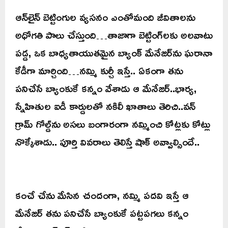
ఆన్‌లైన్ బెట్టింగుల వ్యసనం ఎంతోమంది జీవితాలను
అధోగతి పాలు చేస్తుంది…తాజాగా బెట్టింగ్‌లకు అలవాటు
పడ్డ, ఒక బాధ్యతాయుతమైన బ్యాంక్ మేనేజర్‌ను ఘరానా
కేడీగా మార్చింది…నమ్మి కుర్చీ ఇస్తే.. ఏకంగా తను
పనిచేసే బ్యాంకుకే కన్నం వేశాడు ఆ మేనేజర్..భార్య,
స్నేహితుల ఐడీ కార్డులతో నకిలీ ఖాతాలు తెరిచి..వన్
గ్రామ్ గోల్డ్‌ను అసలు బంగారంగా నమ్మించి కోట్లకు కోట్లు
నొక్కేశాడు.. పూర్తి వివరాలు తెలిస్తే షాక్ అవ్వాల్సిందే..
కంచే చేను మేసిన చందంగా, నమ్మి పదవి ఇస్తే ఆ
మేనేజర్ తను పనిచేసే బ్యాంకుకే పట్టపగలు కన్నం