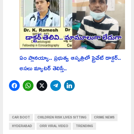
ఏం ప్లానయ్యా.. ప్రభుత్వ ఆస్పత్రిలో ప్రైవేట్ డాక్టర్..
అసలు మ్యాటర్ తెలిస్తే..
Facebook
WhatsApp
Twitter
Telegram
LinkedIn
CAR BOOT
CHILDREN RISK LIVES SITTING
CRIME NEWS
HYDERABAD
ORR VIRAL VIDEO
TRENDING