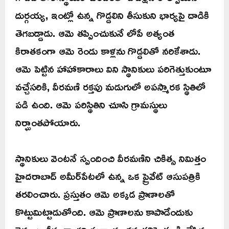
దుర్గయ్య, ఇంట్లో ఉన్న గొడ్డలిని తీసుకుని భార్యపై దాడికి
తెగబడ్డాడు. ఆమె తప్పించుకునే లోపే అత్యంత
కిరాతకంగా ఆమె రెండు కాళ్లను గొడ్డలితో నరికేశాడు.
ఆమె పెట్టిన హాహాకారాలు విని స్థానికులు పరిగెత్తుకుంటూ
వచ్చేసరికి, వీరమణి రక్తపు మడుగులో అపస్మారక స్థితిలో
పడి ఉంది. ఆమె పరిస్థితిని చూసి గ్రామస్థులు
నిర్ఘాంతపోయారు.
స్థానికులు వెంటనే స్పందించి వీరమణిని చికిత్స నిమిత్తం
హైదరాబాద్‌ అమీర్‌పేటలో ఉన్న ఒక ప్రైవేట్ ఆసుపత్రికి
తరలించారు. ప్రస్తుతం ఆమె అక్కడ ప్రాణాలతో
కొట్టుమిట్టాడుతోంది. ఆమె ప్రాణాలను కాపాడేందుకు