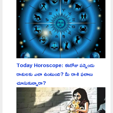
Today Horoscope: ఈరోజు పన్నెండు
రాశులకు ఎలా ఉంటుంది? మీ రాశి ఫలాలు
చూసుకున్నారా?