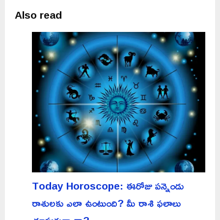
Also read
Today Horoscope: ఈరోజు పన్నెండు
రాశులకు ఎలా ఉంటుంది? మీ రాశి ఫలాలు