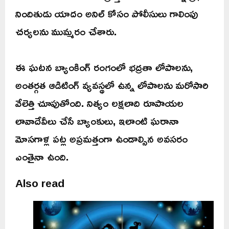
నిందితుడు యాదం అనిల్ కోసం పోలీసులు గాలింపు
చర్యలను ముమ్మరం చేశారు.
ఈ ఘటన బ్యాంకింగ్ రంగంలో భద్రతా లోపాలను,
అంతర్గత ఆడిటింగ్ వ్యవస్థలో ఉన్న లోపాలను మరోసారి
వేలెత్తి చూపుతోంది. నిత్యం లక్షలాది రూపాయల
లావాదేవీలు చేసే బ్యాంకులు, ఇలాంటి ఘరానా
మోసగాళ్ల పట్ల అప్రమత్తంగా ఉండాల్సిన అవసరం
ఎంతైనా ఉంది.
Also read