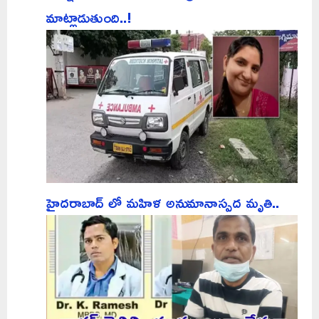
మాట్లాడుతుంది..!
హైదరాబాద్ లో మహిళ అనుమానాస్పద మృతి..