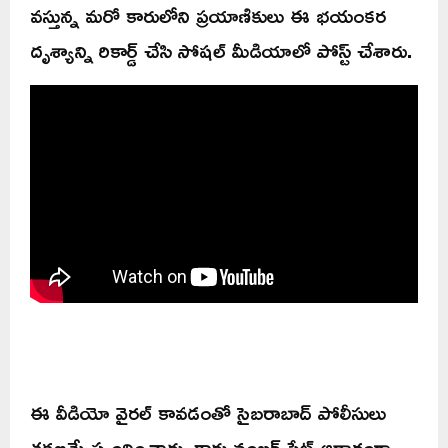
వస్తున్న మరో కారులోని ప్రయాణికులు ఈ భయంకర
దృశ్యాన్ని రికార్డ్ చేసి సోషల్ మీడియాలో పోస్ట్ చేశారు.
ఈ వీడియో వైరల్ కావడంతో సైబరాబాద్ పోలీసులు
తక్షణమే స్పందించారు. కారు నంబర్ ప్లేట్ ఆధారంగా