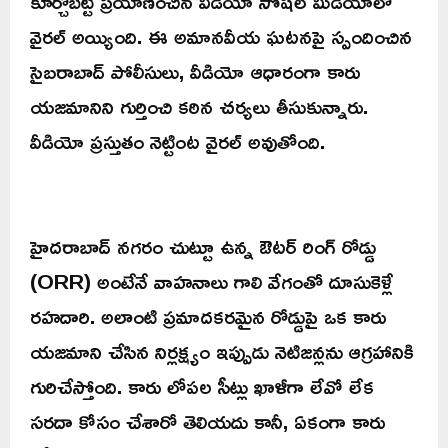
కూర్చోబెట్టి ప్రయాణించిన వీడియో సోషల్ మీడియాలో
వైరల్ అయ్యింది. ఈ అమానవీయ ఘటనపై స్పందించిన
సైబరాబాద్ పోలీసులు, వీడియో ఆధారంగా కారు
యజమానిని గుర్తించి కఠిన చర్యలు తీసుకున్నారు.
వీడియో ప్రస్తుతం నెట్టింట వైరల్ అవుతోంది.
హైదరాబాద్ నగరం చుట్టూ ఉన్న ఔటర్ రింగ్ రోడ్డు
(ORR) అంటేనే వాహనాలు గాలి వేగంతో దూసుకెళ్లే
రహదారి. అలాంటి ప్రమాదకరమైన రోడ్డుపై ఒక కారు
యజమాని చేసిన నిర్లక్ష్యం ఇప్పుడు నెటిజన్లను ఆగ్రహానికి
గురిచేస్తోంది. కారు లోపల సీట్లు ఖాళీగా లేవో లేక
సరదా కోసం చేశారో తెలియదు కానీ, ఏకంగా కారు