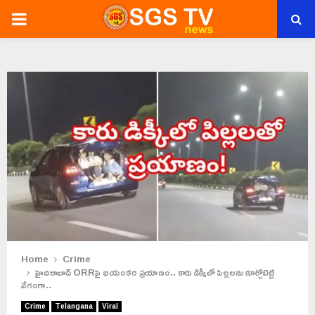
PRIMARY
MENU
Home
Crime
హైదరాబాద్ ORRపై భయంకర ప్రయాణం.. కారు డిక్కీలో పిల్లలను కూర్చోబెట్టి
వేగంగా..
Crime
Telangana
Viral