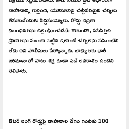
వాహనాన్ని గుర్తించి, యజమానిపై చట్టపరమైన చర్యలు
తీసుకునేందుకు సిద్ధమయ్యారు. రోడ్డు భద్రతా
నిబంధనలను ఉల్లంఘించడమే కాకుండా, పసిపిల్లల
ప్రాణాలను పణంగా పెట్టిన ఇలాంటి చర్యలను సహించేది
లేదు అని పోలీసులు పేర్కొన్నారు. బాధ్యులకు భారీ
జరిమానాతో పాటు శిక్ష కూడా పడే అవకాశం ఉందని
తెలిపారు.
ఔటర్ రింగ్ రోడ్డుపై వాహనాల వేగం గంటకు 100