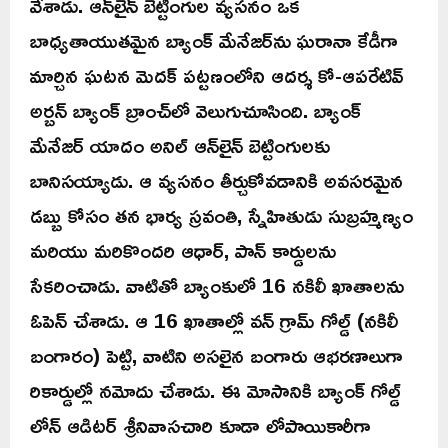
వేశాడు. ఆన్‌లైన్ బెట్టింగుల వ్యసనం ఒక
బాధ్యతాయుతమైన బ్యాంక్ మేనేజర్‌ను ఘరానా కేడీగా
మార్చిన ఘటన మెదక్ పట్టణంలోని ఆదర్శ కో-ఆపరేటివ్
అర్బన్ బ్యాంక్ బ్రాంచ్‌లో వెలుగుచూసింది. బ్యాంక్
మేనేజర్ యాదం అనిల్ ఆన్‌లైన్ బెట్టింగులకు
బానిసయ్యాడు. ఆ వ్యసనం తీర్చుకోవడానికి అవసరమైన
డబ్బు కోసం తన భార్య స్రవంతి, స్నేహితుడు సుబ్రహ్మణ్యం
మరియు మరికొందరి ఆధార్, పాన్ కార్డులను
సేకరించాడు. వాటితో బ్యాంకులో 16 నకిలీ ఖాతాలను
ఓపెన్ చేశాడు. ఆ 16 ఖాతాల్లో వన్ గ్రామ్ గోల్డ్ (నకిలీ
బంగారం) పెట్టి, వాటిని అసలైన బంగారు ఆభరణాలుగా
రికార్డుల్లో నమోదు చేశాడు. ఈ మోసానికి బ్యాంక్ గోల్డ్
లోన్ ఆడిటర్ శ్రీనివాసచారి కూడా లోపాయికారీగా