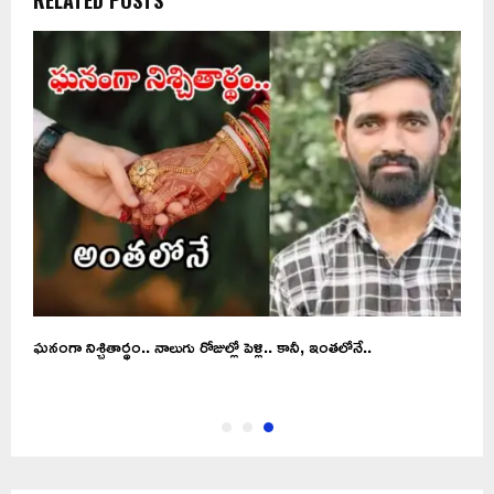
RELATED POSTS
ఘనంగా నిశ్చితార్థం.. నాలుగు రోజుల్లో పెళ్లి.. కానీ, ఇంతలోనే..