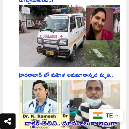
హైదరాబాద్ లో మహిళ అనుమానాస్పద మృతి..
TE