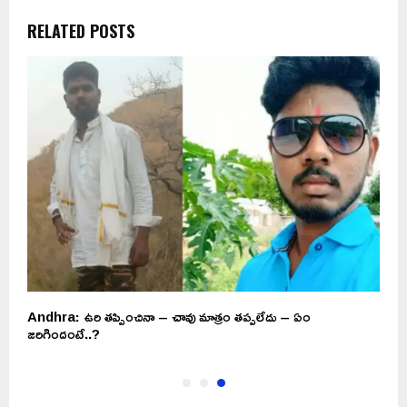
RELATED POSTS
Andhra: ఉరి తప్పించినా – చావు మాత్రం తప్పలేదు – ఏం
జరిగిందంటే..?