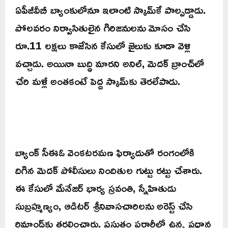
ఏపీజీవీబీ బ్యాంకులోనూ ఇలాంటి స్కామ్‌కే పాల్పడ్డాడు.
పోలవరం నిర్వాసితులైన గిరిజనులను మోసం చేసి
రూ.11 లక్షలు కాజేసిన కేసులో జైలుకు కూడా వెళ్లి
వచ్చాడు. అయినా బుద్ధి మారని అనిల్, మెదక్ బ్రాంచ్‌లో
చేరి మళ్లీ అంతకంటే పెద్ద స్కామ్‌కు తెరలేపాడు.
బ్యాంక్ సీఈఓ వెంకటరమణ ఫిర్యాదుతో రంగంలోకి
దిగిన మెదక్ పోలీసులు నిందితుల గుట్టు రట్టు చేశారు.
ఈ కేసులో మేనేజర్ భార్య స్రవంతి, స్నేహితుడు
సుబ్రహ్మణ్యం, ఆడిటర్ శ్రీనివాసచారిలను అరెస్ట్ చేసి
రిమాండ్‌కు తరలించారు. ప్రస్తుతం పరారీలో ఉన్న ప్రధాన