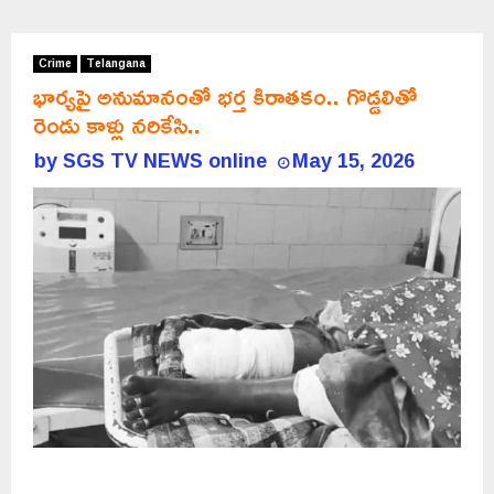
Crime
Telangana
భార్యపై అనుమానంతో భర్త కిరాతకం.. గొడ్డలితో
రెండు కాళ్లు నరికేసి..
by
SGS TV NEWS online
May 15, 2026