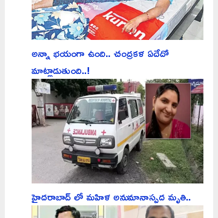
అన్నా భయంగా ఉంది.. చంద్రకళ ఏదేదో
మాట్లాడుతుంది..!
హైదరాబాద్ లో మహిళ అనుమానాస్పద మృతి..