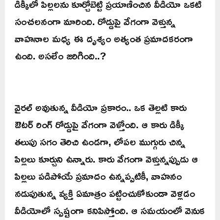
డిక్కీలో పిల్లలను కూర్చోబెట్టి ప్రయాణించిన వీడియో ఒకటి
సంచలనంగా మారింది. రోడ్డుపై వేగంగా వెళ్తున్న
వాహనాల మధ్య ఈ దృశ్యం అత్యంత ప్రమాదకరంగా
ఉంది. అసలేం జరిగింది..?
వైరల్ అవుతున్న వీడియో ప్రకారం.. ఒక తెల్లటి కారు
ఔటర్ రింగ్ రోడ్డుపై వేగంగా వెళ్తోంది. ఆ కారు డిక్కీ
తలుపు సగం తెరిచి ఉండగా, లోపల ముగ్గురు చిన్న
పిల్లలు కూర్చుని ఉన్నారు. కారు వేగంగా వెళ్తున్నప్పుడు ఆ
పిల్లలు పడిపోయే ప్రమాదం ఉన్నప్పటికీ, వాహనం
నడుపుతున్న వ్యక్తి ఏమాత్రం పట్టించుకోకుండా వెళ్లడం
వీడియోలో స్పష్టంగా కనిపిస్తోంది. ఆ సమయంలో వెనుక