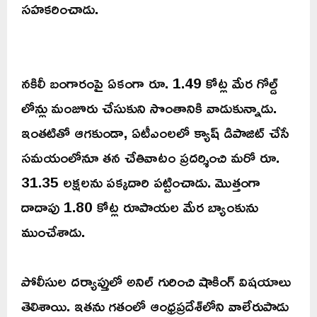
సహకరించాడు.
నకిలీ బంగారంపై ఏకంగా రూ. 1.49 కోట్ల మేర గోల్డ్
లోన్లు మంజూరు చేసుకుని సొంతానికి వాడుకున్నాడు.
ఇంతటితో ఆగకుండా, ఏటీఎంలలో క్యాష్ డిపాజిట్ చేసే
సమయంలోనూ తన చేతివాటం ప్రదర్శించి మరో రూ.
31.35 లక్షలను పక్కదారి పట్టించాడు. మొత్తంగా
దాదాపు 1.80 కోట్ల రూపాయల మేర బ్యాంకును
ముంచేశాడు.
పోలీసుల దర్యాప్తులో అనిల్ గురించి షాకింగ్ విషయాలు
తెలిశాయి. ఇతను గతంలో ఆంధ్రప్రదేశ్‌లోని వాలేరుపాడు