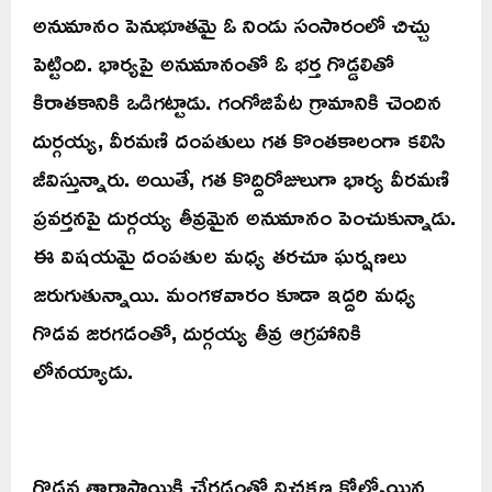
అనుమానం పెనుభూతమై ఓ నిండు సంసారంలో చిచ్చు
పెట్టింది. భార్యపై అనుమానంతో ఓ భర్త గొడ్డలితో
కిరాతకానికి ఒడిగట్టాడు. గంగోజిపేట గ్రామానికి చెందిన
దుర్గయ్య, వీరమణి దంపతులు గత కొంతకాలంగా కలిసి
జీవిస్తున్నారు. అయితే, గత కొద్దిరోజులుగా భార్య వీరమణి
ప్రవర్తనపై దుర్గయ్య తీవ్రమైన అనుమానం పెంచుకున్నాడు.
ఈ విషయమై దంపతుల మధ్య తరచూ ఘర్షణలు
జరుగుతున్నాయి. మంగళవారం కూడా ఇద్దరి మధ్య
గొడవ జరగడంతో, దుర్గయ్య తీవ్ర ఆగ్రహానికి
లోనయ్యాడు.
గొడవ తారాస్థాయికి చేరడంతో విచక్షణ కోల్పోయిన