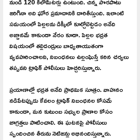
నుండి 120 కిలోమీటర్లు ఉంటుంది. చిన్న పొరపాటు
జరిగినా అది ఘోర ప్రమాదానికి దారితీస్తుంది. ఇలాంటి
సమయంలో పిల్లలను డిక్కీలో కూర్చోబెట్టడం అనేది
అజ్ఞానమే కాకుండా నేరం కూడా. పిల్లల భద్రత
విషయంలో తల్లిదండ్రులు బాధ్యతాయుతంగా
వ్యవహరించాలని, నిబంధనలు ఉల్లంఘిస్తే కఠిన చర్యలు
తప్పవని ట్రాఫిక్ పోలీసులు హెచ్చరిస్తున్నారు.
ప్రయాణాల్లో భద్రత అనేది ప్రాథమిక సూత్రం. వాహనం
నడిపేటప్పుడు కేవలం ట్రాఫిక్ నిబంధనల కోసమే
కాకుండా, మన కుటుంబ సభ్యుల ప్రాణాల కోసం
జాగ్రత్తలు పాటించాలి. ఈ ఘటనపై పోలీసులు
స్పందించిన తీరును నెటిజన్లు అభినందిస్తున్నారు.