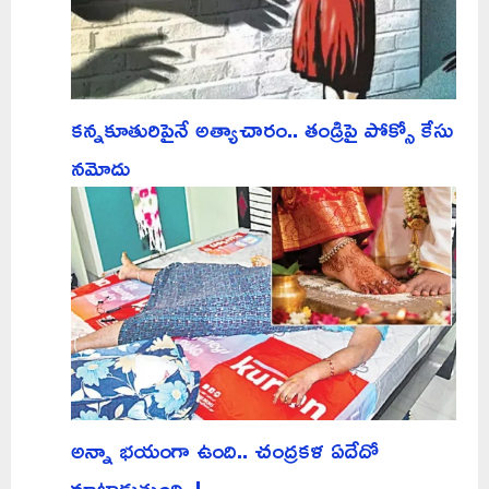
కన్నకూతురిపైనే అత్యాచారం.. తండ్రిపై పోక్సో కేసు
నమోదు
అన్నా భయంగా ఉంది.. చంద్రకళ ఏదేదో
మాట్లాడుతుంది..!