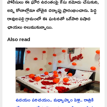
పోలీసులు ఈ ఘోర ఉదంతంపై కేసు నమోదు చేసుకుని,
అన్ని కోణాల్లోనూ లోతైన దర్యాప్తు ప్రారంభించారు. పెద్ద
రావులపల్లి గ్రామంలో ఈ ఘటనతో ఒకేసారి విషాద
ఛాయలు అలుముకున్నాయి.
Also read
ఉదయం పరిచయం.. మధ్యాహ్నం పెళ్లి.. రాత్రికి