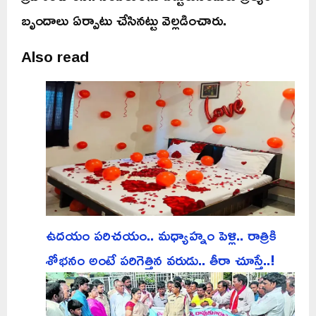
బృందాలు ఏర్పాటు చేసినట్టు వెల్లడించారు.
Also read
ఉదయం పరిచయం.. మధ్యాహ్నం పెళ్లి.. రాత్రికి
శోభనం అంటే పరిగెత్తిన వరుడు.. తీరా చూస్తే..!