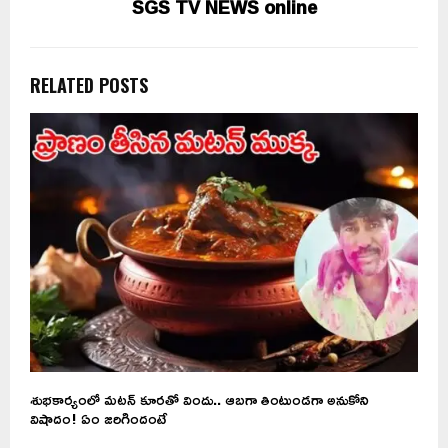
SGS TV NEWS online
RELATED POSTS
శుభకార్యంలో మటన్‌ కూరతో విందు.. ఆబగా తింటుండగా అనుకోని
విషాదం! ఏం జరిగిందంటే