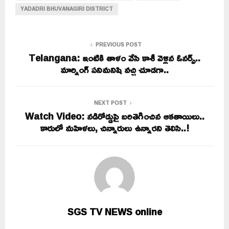
YADADRI BHUVANAGIRI DISTRICT
PREVIOUS POST
Telangana: ఇంటికి తాళం వేసి కాశీ వెళ్లిన ఓనర్స్..
మార్నింగ్ పనిమనిషి వచ్చి చూడగా..
NEXT POST
Watch Video: నడిరోడ్డుపై బరితెగించిన ఆకతాయిలు..
కారులో మహిళలు, చిన్నారులు ఉన్నారని తెలిసి..!
SGS TV NEWS online