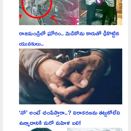
రాజమండ్రిలో ఘోరం.. మెడికోను కారుతో ఢీకొట్టిన
యువకులు..
‘నో’ అంటే చంపేస్తారా..? నిరాకరణను తట్టుకోలేని
ఉన్మాదానికి మరో మహిళ బలి!