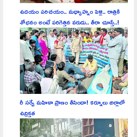
ఉదయం పరిచయం.. మధ్యాహ్నం పెళ్లి.. రాత్రికి
శోభనం అంటే పరిగెత్తిన వరుడు.. తీరా చూస్తే..!
రీ సర్వే మహిళా ప్రాణం తీసిందా! కర్నూలు జిల్లాలో
ఉద్రిక్తత