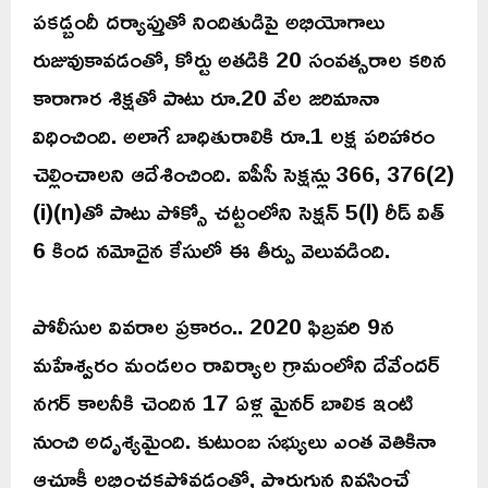
పకడ్బందీ దర్యాప్తుతో నిందితుడిపై అభియోగాలు
రుజువుకావడంతో, కోర్టు అతడికి 20 సంవత్సరాల కఠిన
కారాగార శిక్షతో పాటు రూ.20 వేల జరిమానా
విధించింది. అలాగే బాధితురాలికి రూ.1 లక్ష పరిహారం
చెల్లించాలని ఆదేశించింది. ఐపీసీ సెక్షన్లు 366, 376(2)
(i)(n)తో పాటు పోక్సో చట్టంలోని సెక్షన్ 5(l) రీడ్ విత్
6 కింద నమోదైన కేసులో ఈ తీర్పు వెలువడింది.
పోలీసుల వివరాల ప్రకారం.. 2020 ఫిబ్రవరి 9న
మహేశ్వరం మండలం రావిర్యాల గ్రామంలోని దేవేందర్
నగర్ కాలనీకి చెందిన 17 ఏళ్ల మైనర్ బాలిక ఇంటి
నుంచి అదృశ్యమైంది. కుటుంబ సభ్యులు ఎంత వెతికినా
ఆచూకీ లభించకపోవడంతో, పొరుగున నివసించే