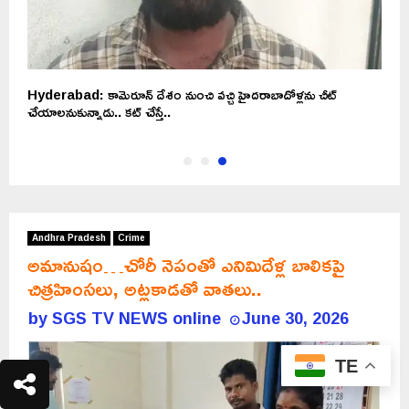
Hyderabad: కామెరూన్ దేశం నుంచి వచ్చి హైదరాబాదోళ్లను చీట్
చేయాలనుకున్నాడు.. కట్ చేస్తే..
Andhra Pradesh
Crime
అమానుషం…చోరీ నెపంతో ఎనిమిదేళ్ల బాలికపై
చిత్రహింసలు, అట్లకాడతో వాతలు..
by
SGS TV NEWS online
June 30, 2026
TE