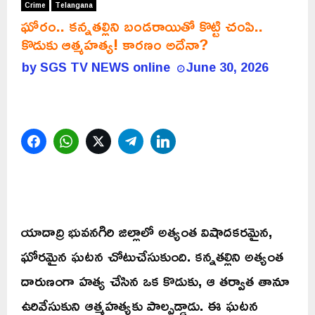
Crime
Telangana
ఘోరం.. కన్నతల్లిని బండరాయితో కొట్టి చంపి..
కొడుకు ఆత్మహత్య! కారణం అదేనా?
by
SGS TV NEWS online
June 30, 2026
Facebook
WhatsApp
Twitter
Telegram
LinkedIn
యాదాద్రి భువనగిరి జిల్లాలో అత్యంత విషాదకరమైన,
ఘోరమైన ఘటన చోటుచేసుకుంది. కన్నతల్లిని అత్యంత
దారుణంగా హత్య చేసిన ఒక కొడుకు, ఆ తర్వాత తానూ
ఉరివేసుకుని ఆత్మహత్యకు పాల్పడ్డాడు. ఈ ఘటన