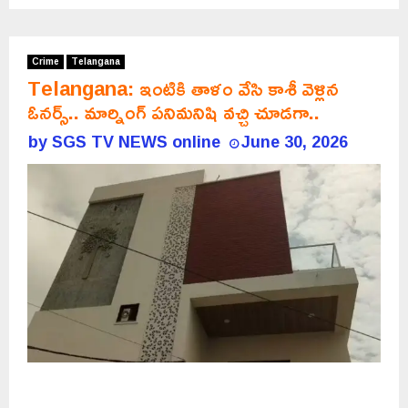
Crime
Telangana
Telangana: ఇంటికి తాళం వేసి కాశీ వెళ్లిన
ఓనర్స్.. మార్నింగ్ పనిమనిషి వచ్చి చూడగా..
by
SGS TV NEWS online
June 30, 2026