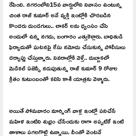
రేపింది. నగరంలోని15వ వార్డులోని నివాసం ఉంటున్న
చింత రాజ్ కుమార్ అనే వ్యక్తి ఇంట్లోకి చొరబడిన
కొందరు దుండగులు.. లాకర్ లను ధ్వంసం చేసి
అందులో ఉన్న నగదు, బంగారం ఎత్తుకెళ్లారు. బాధితుడి
ఫిర్యాదుతో ఘటనపై కేసు నమోదు చేసుకున్న పోలీసులు
దర్యాప్తు చేస్తున్నారు. వివరాల్లోకి వెళ్తే.. దుబ్బాకలో
మెడికల్ ఏజెన్సీ నడుపుతున్న రాజ్ కుమార్ 9 రోజుల
క్రితం కుటుంబంతో కలిసి కాశీ యాత్రకు వెళ్ళారు.
అయితే సోమవారం మార్నింగ్ వాళ్ల ఇంట్లో పనిచేసే
మహిళ ఇంటిని శుభ్రం చేసేందుకు రాగా అప్పటికే ఇంటి
తాళాలు పగలగొట్టి ఉన్నాయి. దీంతో వెంటనే