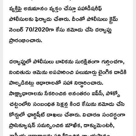
వ్యక్తిపై అనుమానం వ్యక్తం చేస్తూ పహాడీషరీఫ్
పోలీసులకు ఫిర్యాదు చేశారు. దీంతో పోలీసులు క్రైమ్
నెంబర్ 70/2020గా కేసు నమోదు చేసి దర్యాప్తు
ప్రారంభించారు.
దర్యాప్తులో పోలీసులు బాలికను సురక్షితంగా గుర్తించగా,
నిందితుడు ఆమెను అపహరించి పలుమార్లు లైంగిక దాడికి
పాల్పడినట్లు ఆధారాలతో సహా నిర్ధారించారు.
సాక్ష్యాధారాలను సేకరించిన అనంతరం ఐపీసీ, పోక్సో
చట్టంలోని సంబంధిత సెక్షన్ల కింద కేసును నమోదు చేసి
కోర్టులో ఛార్జిషీట్ దాఖలు చేశారు. విచారణ సందర్భంగా
ప్రాసిక్యూషన్ సమర్పించిన మౌఖిక, డాక్యుమెంటరీ,
శాస్త్రీయ ఆధారాలను పరిశీలించిన న్యాయస్థానం