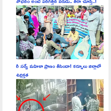
శోభనం అంటే పరిగెత్తిన వరుడు.. తీరా చూస్తే..!
రీ సర్వే మహిళా ప్రాణం తీసిందా! కర్నూలు జిల్లాలో
ఉద్రిక్తత