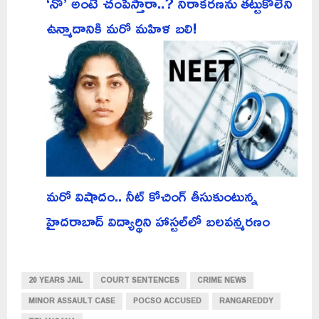
‘నో’ అంటే చంపేస్తారా..? నిరాకరణను తట్టుకోలేని
ఉన్మాదానికి మరో మహిళ బలి!
మరో విషాదం.. నీట్ కోచింగ్ తీసుకుంటున్న
హైదరాబాద్ విద్యార్థిని హాస్టల్‌లో బలవన్మరణం
20 YEARS JAIL
COURT SENTENCES
CRIME NEWS
MINOR ASSAULT CASE
POCSO ACCUSED
RANGAREDDY