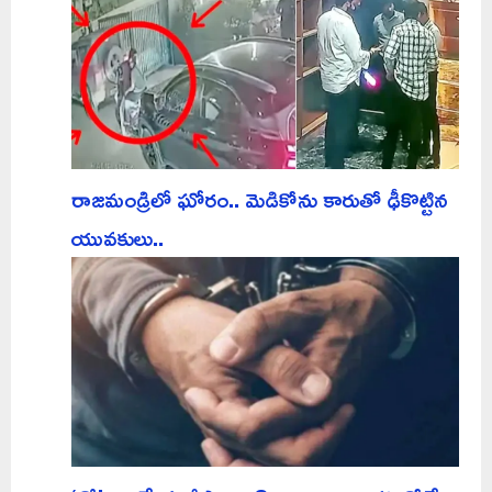
రాజమండ్రిలో ఘోరం.. మెడికోను కారుతో ఢీకొట్టిన
యువకులు..