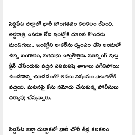
సిద్దిపేట జిల్లాలో భారీ దొంగతనం కలకలం రేపింది.
అర్థరాత్రి ఎవరూ లేని ఇంట్లోకి దూరిన కొందరు
దుండగులు.. ఇంట్లోని లాకర్‌ను ధ్వంసం చేసి అందులో
ఉన్న బంగారం, నగదును ఎత్తుకెళ్లారు. మార్నింగ్ ఇల్లు
క్లీన్ చేసేందుకు వచ్చిన పనిమనిషి తాళాలు పగిలిపోయి
ఉండడాన్ని చూడడంతో అసలు విషయం వెలుగలోకి
వచ్చింది. ఘటనపై కేసు నమోదు చేసుకున్న పోలీసులు
దర్యాప్తు చేస్తున్నారు.
సిద్దిపేట జిల్లా దుబ్బాకలో భారీ చోరీ తీవ్ర కలకలం