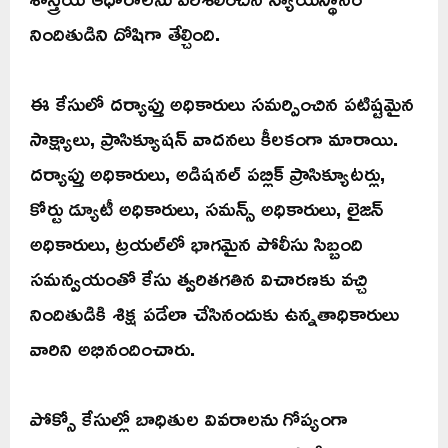
నిందితుడిని దోషిగా తేల్చింది.
ఈ కేసులో దర్యాప్తు అధికారులు సమర్పించిన పటిష్టమైన
సాక్ష్యాలు, ప్రాసిక్యూషన్ వాదనలు కీలకంగా మారాయి.
దర్యాప్తు అధికారులు, అడిషనల్ పబ్లిక్ ప్రాసిక్యూటర్లు,
కోర్టు డ్యూటీ అధికారులు, సమన్స్ అధికారులు, లైజన్
అధికారులు, ట్రయల్‌లో భాగమైన పోలీసు సిబ్బంది
సమన్వయంతో కేసు త్వరితగతిన విచారణకు వచ్చి
నిందితుడికి శిక్ష పడేలా చేసినందుకు ఉన్నతాధికారులు
వారిని అభినందించారు.
పోక్సో కేసుల్లో బాధితుల వివరాలను గోప్యంగా