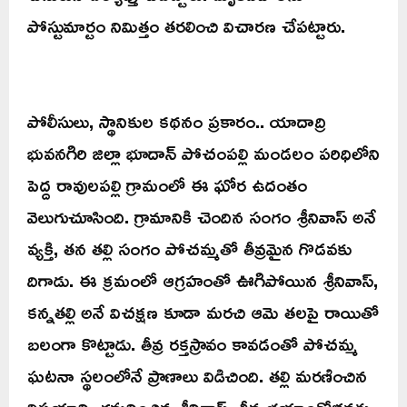
పోస్టుమార్టం నిమిత్తం తరలించి విచారణ చేపట్టారు.
పోలీసులు, స్థానికుల కథనం ప్రకారం.. యాదాద్రి
భువనగిరి జిల్లా భూదాన్ పోచంపల్లి మండలం పరిధిలోని
పెద్ద రావులపల్లి గ్రామంలో ఈ ఘోర ఉదంతం
వెలుగుచూసింది. గ్రామానికి చెందిన సంగం శ్రీనివాస్ అనే
వ్యక్తి, తన తల్లి సంగం పోచమ్మతో తీవ్రమైన గొడవకు
దిగాడు. ఈ క్రమంలో ఆగ్రహంతో ఊగిపోయిన శ్రీనివాస్,
కన్నతల్లి అనే విచక్షణ కూడా మరచి ఆమె తలపై రాయితో
బలంగా కొట్టాడు. తీవ్ర రక్తస్రావం కావడంతో పోచమ్మ
ఘటనా స్థలంలోనే ప్రాణాలు విడిచింది. తల్లి మరణించిన