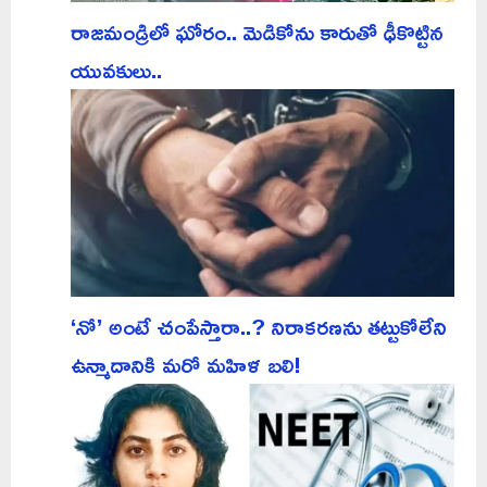
రాజమండ్రిలో ఘోరం.. మెడికోను కారుతో ఢీకొట్టిన
యువకులు..
‘నో’ అంటే చంపేస్తారా..? నిరాకరణను తట్టుకోలేని
ఉన్మాదానికి మరో మహిళ బలి!