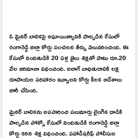
ఓ మైనర్ బాలికపై అఘాయిత్యానికి పాల్పడిన కేసులో
రంగారెడ్డి జిల్లా కోర్టు సంచలన తీర్పు వెలువరించింది. ఈ
కేసులో నిందితుడికి 20 ఏళ్ల జైలు శిక్షతో పాటు రూ.20
వేల జరిమానా విధించింది. అలాగే బాధితురాలికి లక్ష
రూపాయల పరిహారం ఇవ్వాలని కోర్టు కీలక ఆదేశాలు
జారీ చేసింది.
మైనర్ బాలికను అపహరించి పలుమార్లు లైంగిక దాడికి
పాల్పడిన పోక్సో కేసులో నిందితుడికి రంగారెడ్డి జిల్లా
కోర్టు కఠిన శిక్ష విధించింది. పహాడీషరీఫ్ పోలీసుల