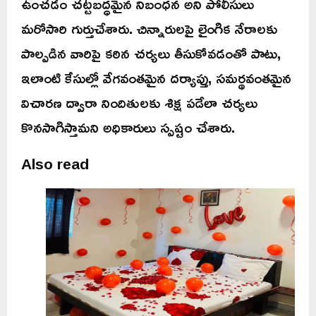
ఉంచడం చట్టబద్ధమైన నిబంధన అని పోలీసులు
మరోసారి గుర్తుచేశారు. చిన్నారులపై లైంగిక నేరాలకు
పాల్పడిన వారిపై కఠిన చర్యలు తీసుకోవడంతో పాటు,
ఇలాంటి కేసుల్లో వేగవంతమైన దర్యాప్తు, సమర్థవంతమైన
విచారణ ద్వారా నిందితులకు శిక్ష పడేలా చర్యలు
కొనసాగిస్తామని అధికారులు స్పష్టం చేశారు.
Also read