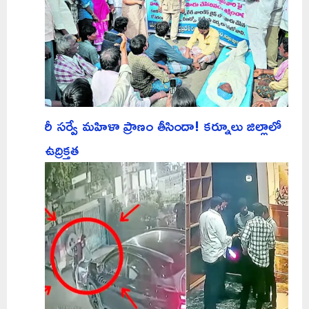
రీ సర్వే మహిళా ప్రాణం తీసిందా! కర్నూలు జిల్లాలో
ఉద్రిక్తత