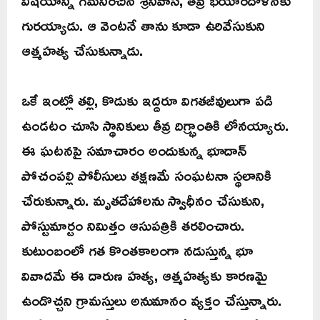
విషయాన్ని గమనించిన శ్రీనివాస్, తీవ్ర భయాందోళనకు
గురయ్యాడు. ఆ వెంటనే తాను కూడా ఉరివేసుకుని
ఆత్మహత్య చేసుకున్నాడు.
ఒకే ఇంట్లో తల్లి, కొడుకు ఇద్దరూ విగతజీవులుగా పడి
ఉండటం చూసి స్థానికులు తీవ్ర దిగ్భ్రాంతికి లోనయ్యారు.
ఈ ఘటనపై సమాచారం అందుకున్న భూదాన్
పోచంపల్లి పోలీసులు తక్షణమే సంఘటనా స్థలానికి
చేరుకున్నారు. మృతదేహాలను స్వాధీనం చేసుకుని,
పోస్టుమార్టం నిమిత్తం ఆసుపత్రికి తరలించారు.
కుటుంబంలో గత కొంతకాలంగా నడుస్తున్న భూ
వివాదమే ఈ దారుణ హత్య, ఆత్మహత్యకు కారణమై
ఉండొచ్చని గ్రామస్తులు అనుమానం వ్యక్తం చేస్తున్నారు.