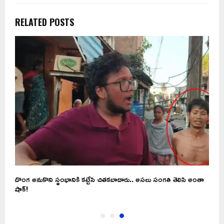
RELATED POSTS
దొంగ అనుకొని స్థంభానికి కట్టేసి చితకబాదారు.. అసలు సంగతి తెలిసి అంతా
షాక్!