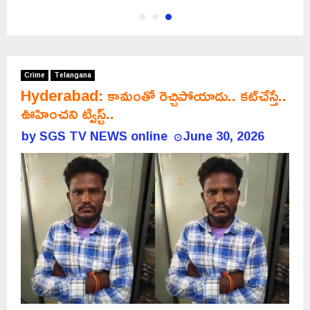
Crime
Telangana
Hyderabad: కామంతో రెచ్చిపోయాడు.. కట్‌చేస్తే..
ఊహించని ట్విస్ట్..
by
SGS TV NEWS online
June 30, 2026