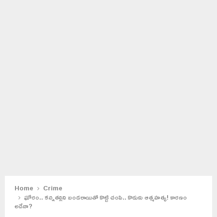
Home
Crime
ఘోరం.. కన్నతల్లిని బండరాయితో కొట్టి చంపి.. కొడుకు ఆత్మహత్య! కారణం
అదేనా?