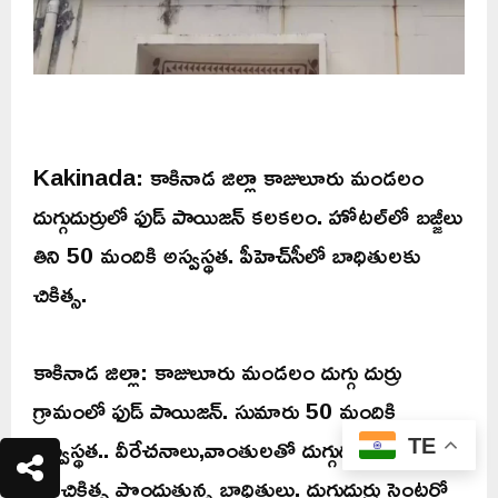
Kakinada: కాకినాడ జిల్లా కాజులూరు మండలం
దుగ్గుదుర్రులో ఫుడ్ పాయిజన్ కలకలం. హోటల్‌లో బజ్జీలు
తిని 50 మందికి అస్వస్థత. పీహెచ్‌సీలో బాధితులకు
చికిత్స.
కాకినాడ జిల్లా: కాజులూరు మండలం దుగ్గు దుర్రు
గ్రామంలో ఫుడ్ పాయిజన్. సుమారు 50 మందికి
అస్వస్థత.. వీరేచనాలు,వాంతులతో దుగ్గుదుర్రు పీహెచ్ సి
TE
లో చికిత్స పొందుతున్న బాధితులు. దుగ్గుదుర్రు సెంటర్లో