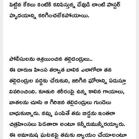
పెట్టిన కేకలు కంటికి కనిపిస్తున్న దేవుడి లాంటి పాస్టర్
హృదయాన్ని కరిగించలేకపోయాయి.
పోలీసులను ఆశ్రయించిన తల్లిదండ్రులు..
ఈ దారుణ హింస తర్వాత బాలిక ఎలాగోలా తన
తల్లిదండ్రుల వద్దకు చేరుకుని, జరిగిన ఘోరాన్ని ఏడుస్తూ
వివరించింది. కూతురి శరీరంపై ఉన్న కాలిన గాయాలు,
వాతలను చూసి ఆ గిరిజన తల్లిదండ్రులు గుండెలు
బాధుకున్నారు. నమ్మి పంపితే తమ బిడ్డను ఇంతలా
చిత్రహింసలు పెడతారా అంటూ కన్నీరుమున్నీరయ్యారు.
ఈ అమానుష ఘటనపై తమకు న్యాయం చేయాలంటూ