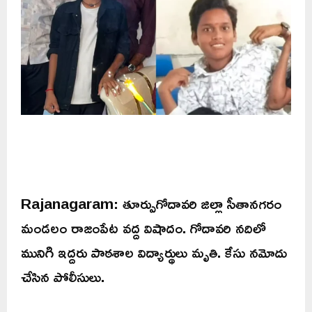
Rajanagaram: తూర్పుగోదావరి జిల్లా సీతానగరం
మండలం రాజంపేట వద్ద విషాదం. గోదావరి నదిలో
మునిగి ఇద్దరు పాఠశాల విద్యార్థులు మృతి. కేసు నమోదు
చేసిన పోలీసులు.