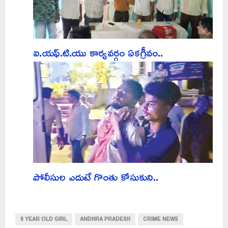
ఐ.యఫ్.టి.యు కార్యవర్గం ఏకగ్రీవం..
పోలీసుల ఎదుటే గొంతు కోసుకుని..
8 YEAR OLD GIRL
ANDHRA PRADESH
CRIME NEWS