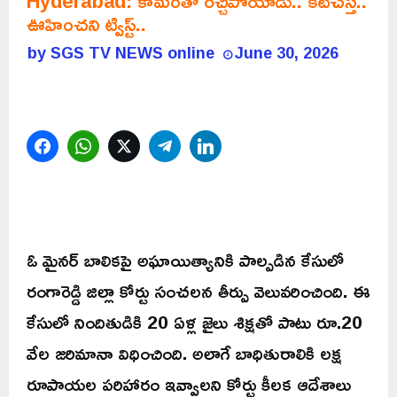
Hyderabad: కామంతో రెచ్చిపోయాడు.. కట్‌చేస్తే..
ఊహించని ట్విస్ట్..
by
SGS TV NEWS online
June 30, 2026
Facebook
WhatsApp
Twitter
Telegram
LinkedIn
ఓ మైనర్ బాలికపై అఘాయిత్యానికి పాల్పడిన కేసులో
రంగారెడ్డి జిల్లా కోర్టు సంచలన తీర్పు వెలువరించింది. ఈ
కేసులో నిందితుడికి 20 ఏళ్ల జైలు శిక్షతో పాటు రూ.20
వేల జరిమానా విధించింది. అలాగే బాధితురాలికి లక్ష
రూపాయల పరిహారం ఇవ్వాలని కోర్టు కీలక ఆదేశాలు