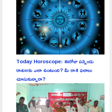
Today Horoscope: ఈరోజు పన్నెండు
రాశులకు ఎలా ఉంటుంది? మీ రాశి ఫలాలు
చూసుకున్నారా?