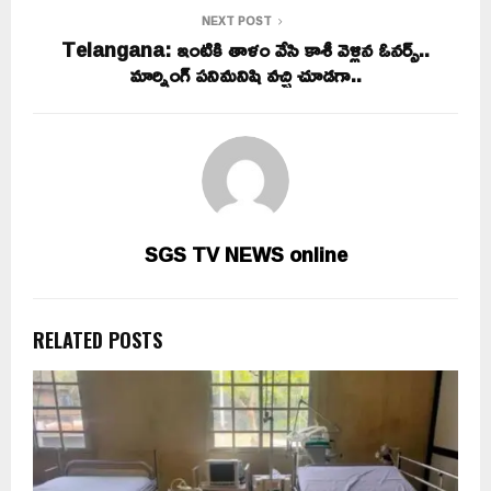
NEXT POST
Telangana: ఇంటికి తాళం వేసి కాశీ వెళ్లిన ఓనర్స్..
మార్నింగ్ పనిమనిషి వచ్చి చూడగా..
SGS TV NEWS online
RELATED POSTS