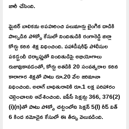
జారీ చేసింది.
మైనర్ బాలికను అపహరించి పలుమార్లు లైంగిక దాడికి
పాల్పడిన పోక్సో కేసులో నిందితుడికి రంగారెడ్డి జిల్లా
కోర్టు కఠిన శిక్ష విధించింది. పహాడీషరీఫ్ పోలీసుల
పకడ్బందీ దర్యాప్తుతో నిందితుడిపై అభియోగాలు
రుజువుకావడంతో, కోర్టు అతడికి 20 సంవత్సరాల కఠిన
కారాగార శిక్షతో పాటు రూ.20 వేల జరిమానా
విధించింది. అలాగే బాధితురాలికి రూ.1 లక్ష పరిహారం
చెల్లించాలని ఆదేశించింది. ఐపీసీ సెక్షన్లు 366, 376(2)
(i)(n)తో పాటు పోక్సో చట్టంలోని సెక్షన్ 5(l) రీడ్ విత్
6 కింద నమోదైన కేసులో ఈ తీర్పు వెలువడింది.