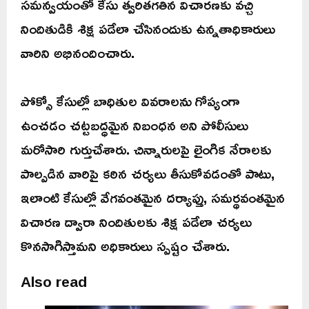
సమన్వయంతో కేసు త్వరితగతిన విచారణకు వచ్చి
నిందితుడికి శిక్ష పడేలా చేసినందుకు ఉన్నతాధికారులు
వారిని అభినందించారు.
పోక్సో కేసుల్లో బాధితుల వివరాలను గోప్యంగా
ఉంచడం చట్టబద్ధమైన నిబంధన అని పోలీసులు
మరోసారి గుర్తుచేశారు. చిన్నారులపై లైంగిక నేరాలకు
పాల్పడిన వారిపై కఠిన చర్యలు తీసుకోవడంతో పాటు,
ఇలాంటి కేసుల్లో వేగవంతమైన దర్యాప్తు, సమర్థవంతమైన
విచారణ ద్వారా నిందితులకు శిక్ష పడేలా చర్యలు
కొనసాగిస్తామని అధికారులు స్పష్టం చేశారు.
Also read