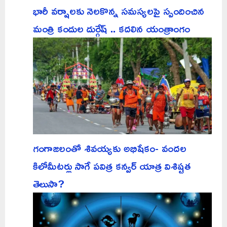
భారీ వర్షాలకు నెలకొన్న సమస్యలపై స్పందించిన
మంత్రి కందుల దుర్గేష్ .. కదలిన యంత్రాంగం
గంగాజలంతో శివయ్యకు అభిషేకం- వందల
కిలోమీటర్లు సాగే పవిత్ర కన్వర్ యాత్ర విశిష్టత
తెలుసా?