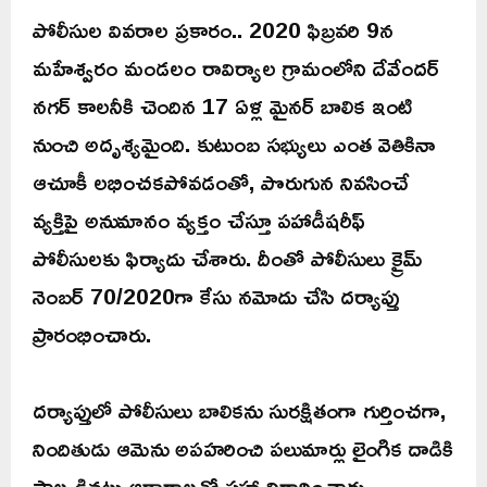
పోలీసుల వివరాల ప్రకారం.. 2020 ఫిబ్రవరి 9న
మహేశ్వరం మండలం రావిర్యాల గ్రామంలోని దేవేందర్
నగర్ కాలనీకి చెందిన 17 ఏళ్ల మైనర్ బాలిక ఇంటి
నుంచి అదృశ్యమైంది. కుటుంబ సభ్యులు ఎంత వెతికినా
ఆచూకీ లభించకపోవడంతో, పొరుగున నివసించే
వ్యక్తిపై అనుమానం వ్యక్తం చేస్తూ పహాడీషరీఫ్
పోలీసులకు ఫిర్యాదు చేశారు. దీంతో పోలీసులు క్రైమ్
నెంబర్ 70/2020గా కేసు నమోదు చేసి దర్యాప్తు
ప్రారంభించారు.
దర్యాప్తులో పోలీసులు బాలికను సురక్షితంగా గుర్తించగా,
నిందితుడు ఆమెను అపహరించి పలుమార్లు లైంగిక దాడికి
పాల్పడినట్లు ఆధారాలతో సహా నిర్ధారించారు.