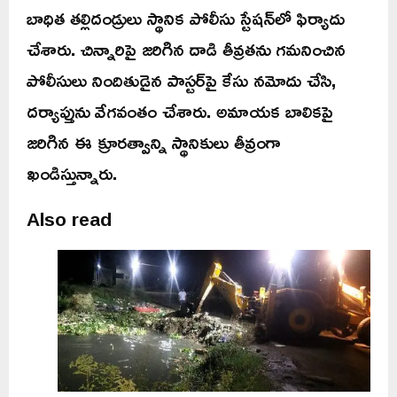
బాధిత తల్లిదండ్రులు స్థానిక పోలీసు స్టేషన్‌లో ఫిర్యాదు
చేశారు. చిన్నారిపై జరిగిన దాడి తీవ్రతను గమనించిన
పోలీసులు నిందితుడైన పాస్టర్‌పై కేసు నమోదు చేసి,
దర్యాప్తును వేగవంతం చేశారు. అమాయక బాలికపై
జరిగిన ఈ క్రూరత్వాన్ని స్థానికులు తీవ్రంగా
ఖండిస్తున్నారు.
Also read