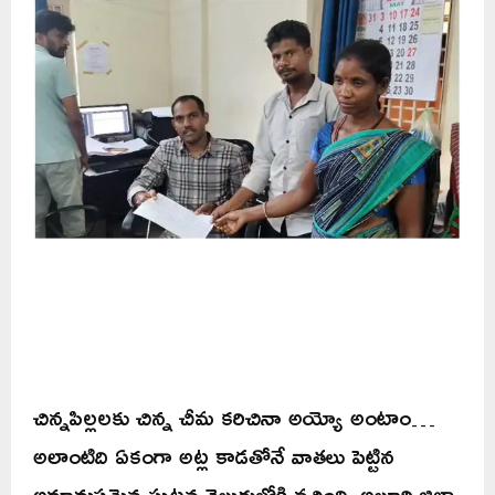
చిన్నపిల్లలకు చిన్న చీమ కరిచినా అయ్యో అంటాం…
అలాంటిది ఏకంగా అట్ల కాడతోనే వాతలు పెట్టిన
అమానుషమైన ఘటన వెలుగులోకి వచ్చింది. అల్లూరి జిల్లా