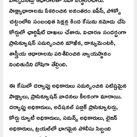
సాక్ష్యాధారాలను సేకరించిన అనంతరం ఐపీసీ, పోక్సో
చట్టంలోని సంబంధిత సెక్షన్ల కింద కేసును నమోదు చేసి
కోర్టులో ఛార్జిషీట్ దాఖలు చేశారు. విచారణ సందర్భంగా
ప్రాసిక్యూషన్ సమర్పించిన మౌఖిక, డాక్యుమెంటరీ,
శాస్త్రీయ ఆధారాలను పరిశీలించిన న్యాయస్థానం
నిందితుడిని దోషిగా తేల్చింది.
ఈ కేసులో దర్యాప్తు అధికారులు సమర్పించిన పటిష్టమైన
సాక్ష్యాలు, ప్రాసిక్యూషన్ వాదనలు కీలకంగా మారాయి.
దర్యాప్తు అధికారులు, అడిషనల్ పబ్లిక్ ప్రాసిక్యూటర్లు,
కోర్టు డ్యూటీ అధికారులు, సమన్స్ అధికారులు, లైజన్
అధికారులు, ట్రయల్‌లో భాగమైన పోలీసు సిబ్బంది