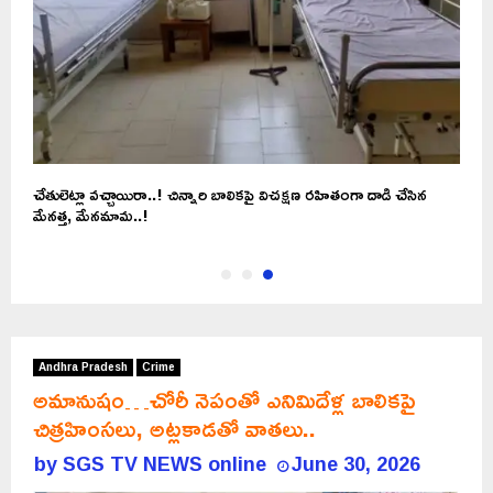
చేతులెట్లా వచ్చాయిరా..! చిన్నారి బాలికపై విచక్షణ రహితంగా దాడి చేసిన
మేనత్త, మేనమామ..!
Andhra Pradesh
Crime
అమానుషం…చోరీ నెపంతో ఎనిమిదేళ్ల బాలికపై
చిత్రహింసలు, అట్లకాడతో వాతలు..
by
SGS TV NEWS online
June 30, 2026