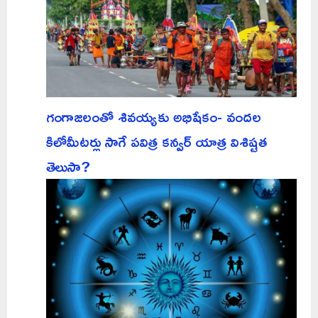
గంగాజలంతో శివయ్యకు అభిషేకం- వందల
కిలోమీటర్లు సాగే పవిత్ర కన్వర్ యాత్ర విశిష్టత
తెలుసా?