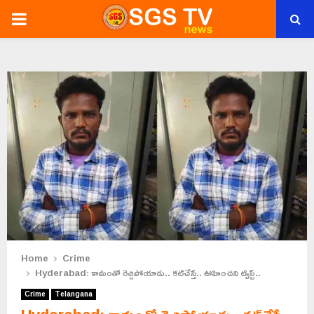
PRIMARY
MENU
Home
Crime
Hyderabad: కామంతో రెచ్చిపోయాడు.. కట్‌చేస్తే.. ఊహించని ట్విస్ట్..
Crime
Telangana