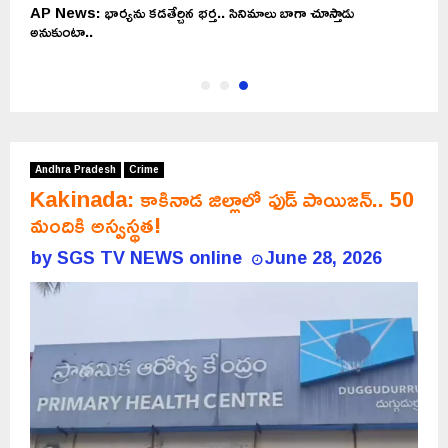
AP News: భార్యను కడతేర్చిన భర్త.. సినిమాలు బాగా చూస్తాడు
అనుకుంటా..
Andhra Pradesh
Crime
Kakinada: కాకినాడ జిల్లాలో ఫుడ్ పాయిజన్.. 50
మందికి అస్వస్థత!
by
SGS TV NEWS online
June 28, 2026