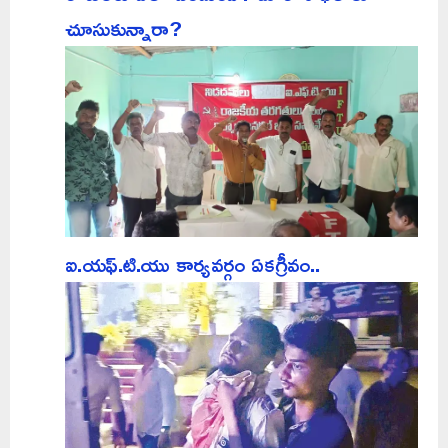
చూసుకున్నారా?
ఐ.యఫ్.టి.యు కార్యవర్గం ఏకగ్రీవం..