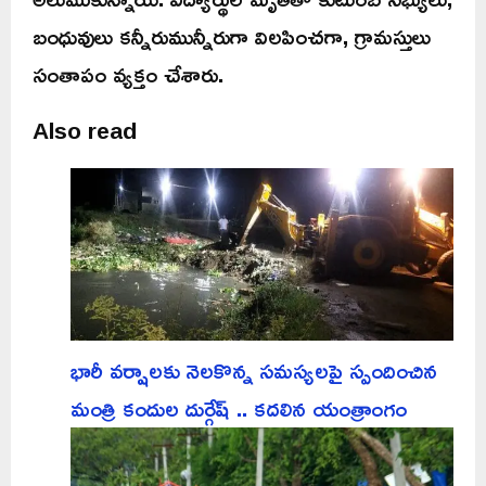
బంధువులు కన్నీరుమున్నీరుగా విలపించగా, గ్రామస్తులు
సంతాపం వ్యక్తం చేశారు.
Also read
భారీ వర్షాలకు నెలకొన్న సమస్యలపై స్పందించిన
మంత్రి కందుల దుర్గేష్ .. కదలిన యంత్రాంగం