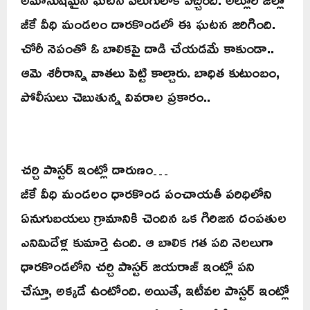
జీకే వీధి మండలం దారకొండలో ఈ ఘటన జరిగింది.
చోరీ నెపంతో ఓ బాలికపై దాడి చేయడమే కాకుండా..
ఆమె శరీరాన్ని వాతలు పెట్టి కాల్చారు. బాధిత కుటుంబం,
పోలీసులు చెబుతున్న వివరాల ప్రకారం..
చర్చి పాస్టర్ ఇంట్లో దారుణం…
జీకే వీధి మండలం ధారకొండ పంచాయతీ పరిధిలోని
ఏనుగుబయలు గ్రామానికి చెందిన ఒక గిరిజన దంపతుల
ఎనిమిదేళ్ల కుమార్తె ఉంది. ఆ బాలిక గత పది నెలలుగా
ధారకొండలోని చర్చి పాస్టర్ జయరాజ్ ఇంట్లో పని
చేస్తూ, అక్కడే ఉంటోంది. అయితే, ఇటీవల పాస్టర్ ఇంట్లో