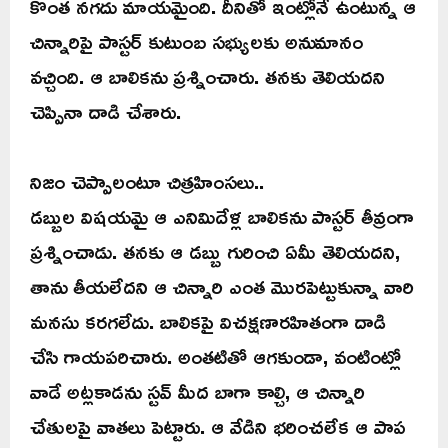
కొంత నగదు మాయమైంది. దీనితో ఇంట్లోనే ఉంటున్న ఆ
చిన్నారిపై పాస్టర్ కుటుంబ సభ్యులకు అనుమానం
వచ్చింది. ఆ బాలికను ప్రశ్నించారు. తనకు తెలియదని
చెప్పినా దాడి చేశారు.
నిజం చెప్పాలంటూ చిత్రహింసలు..
డబ్బుల విషయమై ఆ ఎనిమిదేళ్ల బాలికను పాస్టర్ తీవ్రంగా
ప్రశ్నించాడు. తనకు ఆ డబ్బు గురించి ఏమీ తెలియదని,
తాను తీయలేదని ఆ చిన్నారి ఎంత మొరపెట్టుకున్నా వారి
మనసు కరగలేదు. బాలికపై విచక్షణారహితంగా దాడి
చేసి గాయపరిచారు. అంతటితో ఆగకుండా, వంటింట్లో
వాడే అట్లకాడను స్టవ్ మీద బాగా కాల్చి, ఆ చిన్నారి
చేతులపై వాతలు పెట్టారు. ఆ వేడిని భరించలేక ఆ పాప