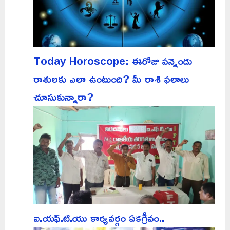
Today Horoscope: ఈరోజు పన్నెండు
రాశులకు ఎలా ఉంటుంది? మీ రాశి ఫలాలు
చూసుకున్నారా?
ఐ.యఫ్.టి.యు కార్యవర్గం ఏకగ్రీవం..