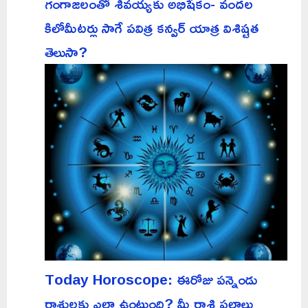
గంగాజలంతో శివయ్యకు అభిషేకం- వందల
కిలోమీటర్లు సాగే పవిత్ర కన్వర్ యాత్ర విశిష్టత
తెలుసా?
Today Horoscope: ఈరోజు పన్నెండు
రాశులకు ఎలా ఉంటుంది? మీ రాశి ఫలాలు