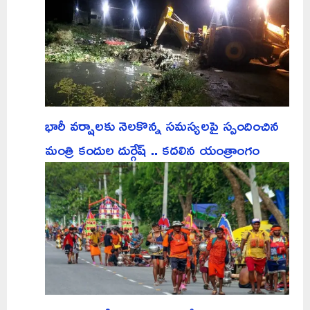
భారీ వర్షాలకు నెలకొన్న సమస్యలపై స్పందించిన
మంత్రి కందుల దుర్గేష్ .. కదలిన యంత్రాంగం