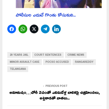
పోలీసుల ఎదుటే గొంతు కోసుకుని..
Facebook
WhatsApp
Twitter
Telegram
LinkedIn
20 YEARS JAIL
COURT SENTENCES
CRIME NEWS
MINOR ASSAULT CASE
POCSO ACCUSED
RANGAREDDY
TELANGANA
PREVIOUS POST
అమానుషం…చోరీ నెపంతో ఎనిమిదేళ్ల బాలికపై చిత్రహింసలు,
అట్లకాడతో వాతలు..