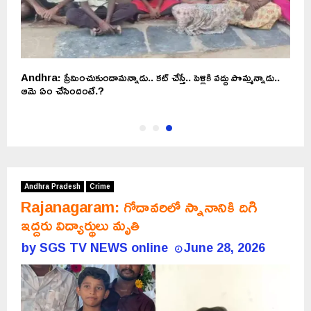
Andhra: ప్రేమించుకుందామన్నాడు.. కట్ చేస్తే.. పెళ్లికి వద్దు పొమ్మన్నాడు..
ఆమె ఏం చేసిందంటే.?
Andhra Pradesh
Crime
Rajanagaram: గోదావరిలో స్నానానికి దిగి
ఇద్దరు విద్యార్థులు మృతి
by
SGS TV NEWS online
June 28, 2026