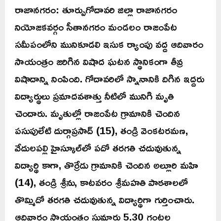
రాజానగరం: తూర్పుగోదావరి జిల్లా రాజానగరం
నియోజకవర్గం సీతానగరం మండలం రాజంపేట
సమీపంలోని మునికూడలి ఇసుక ర్యాంపు వద్ద ఆదివారం
సాయంత్రం జరిగిన విషాద ఘటన స్థానికంగా తీవ్ర
విషాదాన్ని నింపింది. గోదావరిలో స్నానానికి దిగిన ఇద్దరు
విద్యార్థులు ప్రమాదవశాత్తు నీటిలో మునిగి మృతి
చెందారు. మృతుల్లో రాజంపేట గ్రామానికి చెందిన
పసుపులేటి దుర్గాప్రసాద్ (15), తండ్రి వెంకటరమణ,
వేదులపల్లి హైస్కూల్‌లో పదో తరగతి చదువుతున్న
విద్యార్థి కాగా, తొర్రేడు గ్రామానికి చెందిన అల్లూరి మహి
(14), తండ్రి శ్రీను, కాటవరం శ్రీమహతి పాఠశాలలో
తొమ్మిదో తరగతి చదువుతున్న విద్యార్థిగా గుర్తించారు.
ఆదివారం సాయంత్రం సుమారు 5.30 గంటల