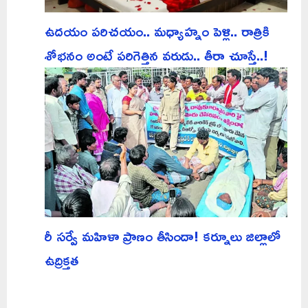
ఉదయం పరిచయం.. మధ్యాహ్నం పెళ్లి.. రాత్రికి
శోభనం అంటే పరిగెత్తిన వరుడు.. తీరా చూస్తే..!
రీ సర్వే మహిళా ప్రాణం తీసిందా! కర్నూలు జిల్లాలో
ఉద్రిక్తత