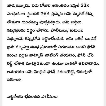
జారుకున్నాడు. ఐదు రోజుల అనంతరం ఏప్రిల్ 23న
సంఘటనా స్థలానికి వెళ్లిన ఫ్రాన్సిస్ ఆమె మృతదేహాన్ని
లోతుగా గుంతతవ్వి పూడ్చిపెట్టాడు. ఆమె బట్టలు,
వస్తువులను దగ్ధం చేశాడు. పోలీసులు, కుటుంబ
సభ్యులను తప్పుదోవ పట్టించేందుకు ఆమె బతికే ఉందనే
భ్రమ కల్పస్తూ వివిధ ప్రాంతాల్లో తిరుగుతూ విశాలి ఫోన్
నుంచి భర్తకు వాట్సాప్ చాటింగ్ చేయటం, ఫోన్ చేసి
లిఫ్ట్ చేశాక మాట్లాడకుండా ఉంటూ వారితో ఆటలాడాడు.
అనంతరం ఆమె మొబైల్ ఫోన్ పగులగొట్టి, చెరువులో
పడేశాడు.
ఎట్టకేలకు ఛేదించిన పోలీసులు