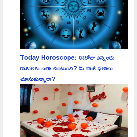
Today Horoscope: ఈరోజు పన్నెండు
రాశులకు ఎలా ఉంటుంది? మీ రాశి ఫలాలు
చూసుకున్నారా?