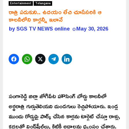
Entertainment
Telangana
రాత్రి పడుకుని.. ఉదయం లేచి చూసేసరికి ఆ
కాలనీలోని కార్లన్నీ ఇలానే
by
SGS TV NEWS online
May 30, 2026
Facebook
WhatsApp
Twitter
Telegram
LinkedIn
సంగారెడ్డి జిల్లా జోగిపేట హౌసింగ్ బోర్డు కాలనీలో
అర్ధరాత్రి గుర్తుతెలియని దుండగులు రెచ్చిపోయారు. ఇండ్ల
ముందు రోడ్డుపై పార్క్ చేసిన కార్లను టార్గెట్ చేస్తూ రాళ్లు,
కర్రలతో విండ్‌షీల్డ్‌లు, కిటికీ అద్దాలను ధ్వంసం చేశారు.