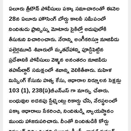
ఏలూరు త్రీటౌన్ పోలీసులు పక్కా సమాచారంతో ఈనెల
28న ఏలూరు హౌసింగ్ బోర్డు కాలనీ సమీపంలో
నిందితుడు ఫ్రాన్సిస్ను మోటారు సైకిల్తో అదుపులోకి
తీసుకుని విచారించారు. నేరాన్ని అంగీకరిస్తూ నూజివీడు
పల్లెర్లమూడి శివారులో మృతదేహాన్ని పూడ్చిపెట్టిన
ప్రదేశానికి పోలీసులు వెళ్ళిన అనంతరం నూజివీడు
తహసీల్దార్ సమక్షంలో శవాన్ని వెలికితీశారు. మహిళ
మిస్సింగ్ కేసును హత్య కేసు, ఆధారాల నిర్మూలన సెక్షన్లు
103 (1), 238(ఏ)బీఎన్ఎస్ గా మార్పు చేశారు.
బంధువుల అదనపు స్టేట్మెంట్లు రికార్డు చేసి, నేరస్థలంలో
పక్కా ఆధారాలు సేకరించి, నిందితుడ్ని న్యాయస్థానం
ముందు హాజరుపరిచారు. దీంతో నిందితుడికి కోర్టు