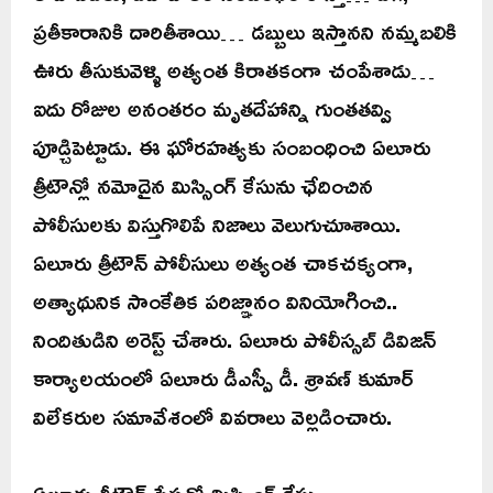
ప్రతీకారానికి దారితీశాయి… డబ్బులు ఇస్తానని నమ్మబలికి
ఊరు తీసుకువెళ్ళి అత్యంత కిరాతకంగా చంపేశాడు…
ఐదు రోజుల అనంతరం మృతదేహాన్ని గుంతతవ్వి
పూడ్చిపెట్టాడు. ఈ ఘోరహత్యకు సంబంధించి ఏలూరు
త్రీటౌన్లో నమోదైన మిస్సింగ్ కేసును ఛేదించిన
పోలీసులకు విస్తుగొలిపే నిజాలు వెలుగుచూశాయి.
ఏలూరు త్రీటౌన్ పోలీసులు అత్యంత చాకచక్యంగా,
అత్యాథునిక సాంకేతిక పరిజ్ఞానం వినియోగించి..
నిందితుడిని అరెస్ట్ చేశారు. ఏలూరు పోలీస్సబ్ డివిజన్
కార్యాలయంలో ఏలూరు డీఎస్పీ డీ. శ్రావణ్ కుమార్
విలేకరుల సమావేశంలో వివరాలు వెల్లడించారు.