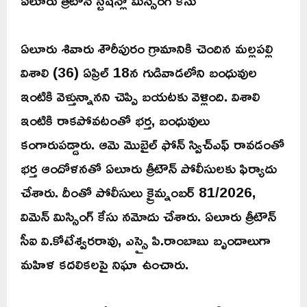
ఏలూరు త్రీటౌన్ స్టేషన్లో మిస్సింగ్ కేసు
ఏలూరు శివారు శౌరీపురం గ్రామానికి చెందిన మల్లపల్లి
విశాలి (36) ఏప్రిల్ 18న గుడివాడలోని బంధువుల
ఇంటికి వెళ్తున్నానని చెప్పి బయటకు వెళ్లింది. విశాలి
ఇంటికి రాకపోవటంతో భర్త, బంధువులు
కంగారుపడ్డారు. ఆమె మొబైల్ ఫోన్ స్విచ్ఎఫ్ రావడంతో
భర్త ఆందోళనతో ఏలూరు త్రీటౌన్ పోలీసులకు ఫిర్యాదు
చేశారు. దీంతో పోలీసులు క్రైమ్నంబర్ 81/2026,
విమెన్ మిస్సింగ్ కేసు నమోదు చేశారు. ఏలూరు త్రీటౌన్
సీఐ వి.కోటేశ్వరరావు, ఎస్సై పి.రాంబాబు బృందాలుగా
మహిళ కదలికలపై నిఘా ఉంచారు.