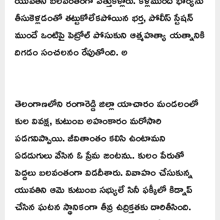
తీసుకెళ్లడంతో తట్టుకోలేకపోయిన భర్త, పోలీస్ స్టేషన్
ముందే ఒంటిపై పెట్రోల్ పోసుకుని ఆత్మహత్యా యత్నానికి
దిగడం సంచలనం రేపుతోంది. అ
తెలంగాణలోని రంగారెడ్డి జిల్లా యాచారం మండలంలో
కుల వివక్ష, కుటుంబ అహంకారం మరోసారి
పడగవిప్పాయి. జీవితాంతం కలిసి ఉంటామని
ఏడడుగులు వేసిన ఓ ప్రేమ జంటను.. కులం పేరుతో
పెద్దలు బలవంతంగా విడదీశారు. వివాహం చేసుకున్న
యువతిని ఆమె కుటుంబ సభ్యులే సినీ ఫక్కీలో కిడ్నాప్
చేసిన ఘటన స్థానికంగా తీవ్ర ఉద్రిక్తతకు దారితీసింది.