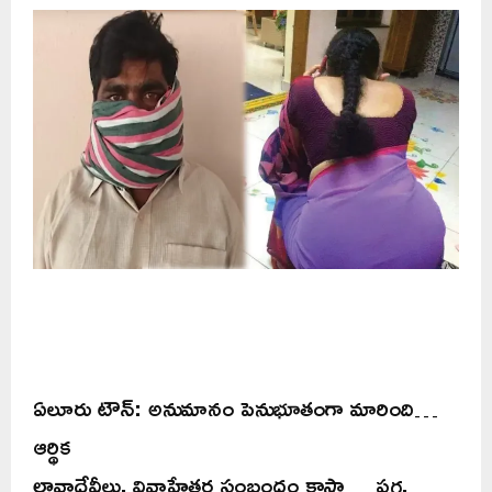
ఏలూరు టౌన్: అనుమానం పెనుభూతంగా మారింది…
ఆర్థిక
లావాదేవీలు, వివాహేతర సంబంధం కాస్తా… పగ,