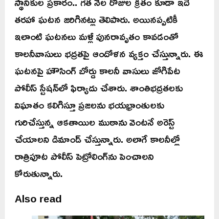
స్థానికుల ప్రకారం.. గత నెల రోజుల క్రితం కూడా ఇదే
తరహా ఘటన జరిగినట్లు తెలిపారు. అయినప్పటికీ
ఇలాంటి ఘటనలు మళ్లీ పునరావృతం కావడంతో
కాలనీవాసులు భద్రతపై ఆందోళన వ్యక్తం చేస్తున్నారు. ఈ
ఘటనపై హౌసింగ్ బోర్డు కాలనీ వాసులు జోగిపేట
పోలీస్ స్టేషన్‌లో ఫిర్యాదు చేశారు. శాంతిభద్రతలకు
విఘాతం కలిగిస్తూ ప్రజలను భయభ్రాంతులకు
గురిచేస్తున్న ఆకతాయిల ముఠాను వెంటనే అరెస్ట్
చేయాలని డిమాండ్ చేస్తున్నారు. అలాగే కాలనీల్లో
రాత్రిపూట పోలీస్ పెట్రోలింగ్‌ను పెంచాలని
కోరుతున్నారు.
Also read