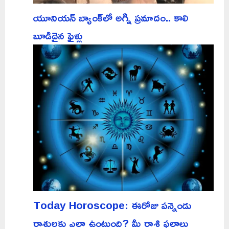
యూనియన్ బ్యాంక్‌లో అగ్ని ప్రమాదం.. కాలి
బూడిదైన ఫైళ్లు
Today Horoscope: ఈరోజు పన్నెండు
రాశులకు ఎలా ఉంటుంది? మీ రాశి ఫలాలు