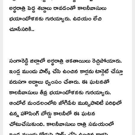
అర్ధరాత్రి పెద్ద శబ్దాలు రావడంతో కాలనీవాసులు
భయాందోళనకు గురయ్యారు. ఉదయం లేచి
చూసేసరికి..
సంగారెడ్డి జిల్లాలో అర్ధరాత్రి ఆకతాయిలు రెచ్చిపోయారు.
ఇండ్ల ముందు పార్క్ చేసి ఉంచిన కార్లను టార్గెట్ చేస్తూ
వరుసగా అద్దాలు ధ్వంసం చేశారు. ఈ ఘటనతో
కాలనీవాసులు తీవ్ర భయాందోళనకు గురయ్యారు.
ఆందోల్ మండలంలోని జోగిపేట మున్సిపాలిటీ పరిధిలో
ఉన్న హౌసింగ్ బోర్డు కాలనీలో ఈ ఘటన
చోటుచేసుకుంది. కాలనీవాసులు రాత్రి సమయంలో
ఇండ్ల ముందు రోడ్డుపై పార్క్ చేసి ఉంచిన కార్లపై