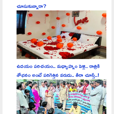
చూసుకున్నారా?
ఉదయం పరిచయం.. మధ్యాహ్నం పెళ్లి.. రాత్రికి
శోభనం అంటే పరిగెత్తిన వరుడు.. తీరా చూస్తే..!