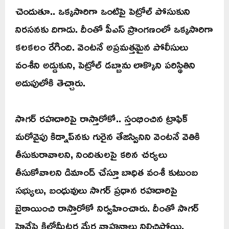
చెందుతూ.. ఒక్కసారిగా ఒంటిపై పెట్రోల్ పోసుకుని
నిరసనకు దిగాడు. దీంతో పీఎస్ ప్రాంగణంలో ఒక్కసారిగా
కలకలం రేగింది. వెంటనే అప్రమత్తమైన పోలీసులు
వంశీని అడ్డుకుని, పెట్రోల్ డబ్బాను లాక్కొని పరిస్థితిని
అదుపులోకి తెచ్చారు.
సాగర్ రహదారిపై రాస్తారోకో.. స్తంభించిన ట్రాఫిక్
మరోవైపు కిడ్నాప్‌నకు గురైన తేజస్వినిని వెంటనే వెతికి
తీసుకురావాలని, నిందితులపై కఠిన చర్యలు
తీసుకోవాలని డిమాండ్ చేస్తూ బాధిత వంశీ కుటుంబ
సభ్యులు, బంధువులు సాగర్ ప్రధాన రహదారిపై
బైఠాయించి రాస్తారోకో నిర్వహించారు. దీంతో సాగర్
హైవేపై కిలోమీటర్ల మేర వాహనాలు నిలిచిపోయి,