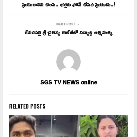
ప్రియురాలిని చంపి.. భర్తకు ఫోన్ చేసిన ప్రియుడు..!
NEXT POST
కేసరపల్లి శ్రీ చైతన్య కాలేజీలో విద్యార్థి ఆత్మహత్య
SGS TV NEWS online
RELATED POSTS