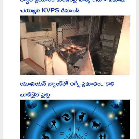
చెయ్యాలి KVPS డిమాండ్
యూనియన్ బ్యాంక్‌లో అగ్ని ప్రమాదం.. కాలి
బూడిదైన ఫైళ్లు