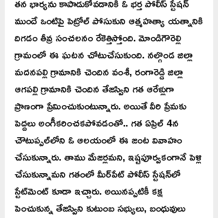
తన భార్యను కాపాడుకోవడానికి ఓ భర్త పోలీస్ స్టేషన్
ముందే ఒంటిపై పెట్రోల్ పోసుకుని ఆత్మహత్యా యత్నానికి
దిగడం తీవ్ర సంచలనం రేకెత్తిస్తోంది. మోండిగౌరెల్లి
గ్రామంలో ఈ ఘటన చోటుచేసుకుంది. నల్గొండ జిల్లా
మదనపల్లి గ్రామానికి చెందిన వంశీ, రంగారెడ్డి జిల్లా
ఆగపల్లి గ్రామానికి చెందిన తేజస్విని గత ఆరేళ్లుగా
ప్రాణంగా ప్రేమించుకుంటున్నారు. అయితే వీరి ప్రేమకు
పెద్దలు అంగీకరించకపోవడంతో.. గత ఏప్రిల్ 4న
చౌటుప్పల్‌లోని ఓ ఆలయంలో ఈ జంట వివాహం
చేసుకున్నారు. తాము మేజర్లమని, ఇష్టపూర్వకంగానే పెళ్లి
చేసుకున్నామని గతంలో మీర్‌పేట్ పోలీస్ స్టేషన్‌లో
స్టేట్‌మెంట్ కూడా ఇచ్చారు. అయినప్పటికీ కక్ష
పెంచుకున్న తేజస్విని కుటుంబ సభ్యులు, బంధువులు