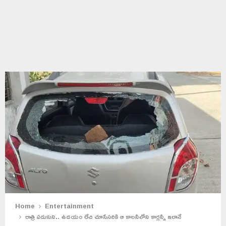
Home
Entertainment
రాత్రి పడుకుని.. ఉదయం లేచి చూసేసరికి ఆ కాలనీలోని కార్లన్నీ ఇలానే