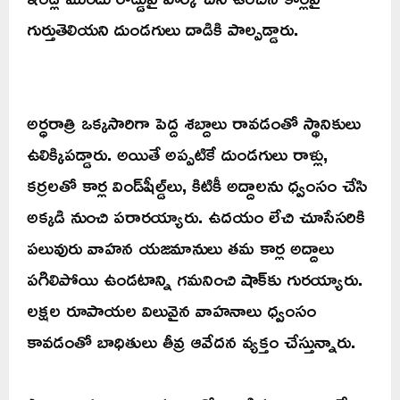
గుర్తుతెలియని దుండగులు దాడికి పాల్పడ్డారు.
అర్ధరాత్రి ఒక్కసారిగా పెద్ద శబ్దాలు రావడంతో స్థానికులు
ఉలిక్కిపడ్డారు. అయితే అప్పటికే దుండగులు రాళ్లు,
కర్రలతో కార్ల విండ్‌షీల్డ్‌లు, కిటికీ అద్దాలను ధ్వంసం చేసి
అక్కడి నుంచి పరారయ్యారు. ఉదయం లేచి చూసేసరికి
పలువురు వాహన యజమానులు తమ కార్ల అద్దాలు
పగిలిపోయి ఉండటాన్ని గమనించి షాక్‌కు గురయ్యారు.
లక్షల రూపాయల విలువైన వాహనాలు ధ్వంసం
కావడంతో బాధితులు తీవ్ర ఆవేదన వ్యక్తం చేస్తున్నారు.