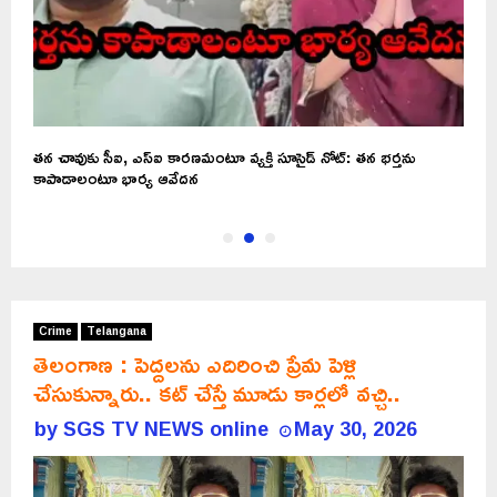
లు
తన చావుకు సీఐ, ఎస్ఐ కారణమంటూ వ్యక్తి సూసైడ్ నోట్: తన భర్తను
చ
కాపాడాలంటూ భార్య ఆవేదన
Crime
Telangana
తెలంగాణ : పెద్దలను ఎదిరించి ప్రేమ పెళ్లి
చేసుకున్నారు.. కట్ చేస్తే మూడు కార్లలో వచ్చి..
by
SGS TV NEWS online
May 30, 2026