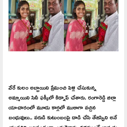
వేరే కులం అబ్బాయిని ప్రేమించి పెళ్లి చేసుకున్న
అమ్మాయిని సినీ ఫక్కీలో కిడ్నాప్ చేశారు. రంగారెడ్డి జిల్లా
యాచారంలో మూడు కార్లలో ముఠాగా వచ్చిన
బంధువులు.. వరుడి కుటుంబంపై దాడి చేసి తేజస్విని అనే
యువతిని బలవంతంగా ఎత్తుకెళ్లారు. కళ్లముందే భార్యను