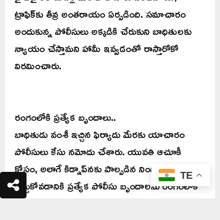
ట్రాఫిక్‌కు తీవ్ర అంతరాయం ఏర్పడింది. సమాచారం
అందుకున్న పోలీసులు అక్కడికి చేరుకుని బాధితులకు
న్యాయం చేస్తామని హామీ ఇవ్వడంతో రాస్తారోకో
విరమించారు.
రంగంలోకి ప్రత్యేక బృందాలు..
బాధితుడు వంశీ ఇచ్చిన ఫిర్యాదు మేరకు యాచారం
పోలీసులు కేసు నమోదు చేశారు. యువతి ఆచూకీ
కోసం, అలాగే కిడ్నాప్‌నకు పాల్పడిన నిందితులను
TE
పట్టుకోవడానికి ప్రత్యేక పోలీసు బృందాలను రంగంలోకి
దించినట్లు సమాచారం. కుల వివక్ష కోణంతో పాటు అన్ని
కోణాల్లో దర్యాప్తు జరుపుతున్నామని, చట్టాన్ని చేతుల్లోకి