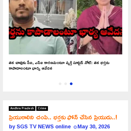
న
తన చావుకు సీఐ, ఎస్ఐ కారణమంటూ వ్యక్తి సూసైడ్ నోట్: తన భర్తను
కాపాడాలంటూ భార్య ఆవేదన
Andhra Pradesh
Crime
ప్రియురాలిని చంపి.. భర్తకు ఫోన్ చేసిన ప్రియుడు..!
by
SGS TV NEWS online
May 30, 2026