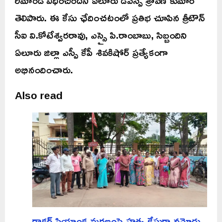
రిమాండ్ విధించిందని ఏలూరు డీఎస్పీ శ్రావణ్ కుమార్
తెలిపారు. ఈ కేసు ఛేదించటంలో ప్రతిభ చూపిన త్రీటౌన్
సీఐ వి.కోటేశ్వరరావు, ఎస్సై పి.రాంబాబు, సిబ్బందిని
ఏలూరు జిల్లా ఎస్పీ కేపీ శివకిషోర్ ప్రత్యేకంగా
అభినందించారు.
Also read
డాక్టర్ ప్రియాంక మరణంపై హత్య కేసుగా నమోదు