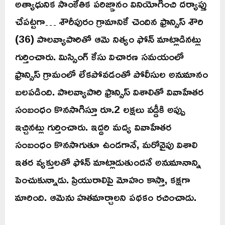
అత్యాధునిక సాంకేతిక పరిజ్ఞానం వినియోగించి దర్యాప్తు
చేపట్టగా… శౌరీపురం గ్రామానికే చెందిన ఫ్రాన్సిస్ శౌరి
(36) పాలవ్యాపారితో ఆమె నిత్యం ఫోన్ మాట్లాడినట్లు
గుర్తించారు. మిస్సింగ్ కేసు విచారణ సమయంలో
ఫ్రాన్సిస్ గ్రామంలో లేకపోవడంతో పోలీసుల అనుమానం
బలపడింది. పాలవ్యాపారి ఫ్రాన్సిస్ విశాలితో వివాహేతర
సంబంధం కొనసాగిస్తూ రూ.2 లక్షలు వడ్డీకి అప్పు
ఇచ్చినట్లు గుర్తించారు. ఇద్దరి మద్య వివాహేతర
సంబంధం కొనసాగుతూ ఉండగానే, మరోవైపు విశాలి
ఇతర వ్యక్తులతో ఫోన్ మాట్లాడుతుందనే అనుమానాన్ని
పెంచుకున్నాడు. ప్రియురాలిపై మోహం కాస్తా, కక్షగా
మారింది. ఆమెను హతమార్చాలని పథకం రచించాడు.