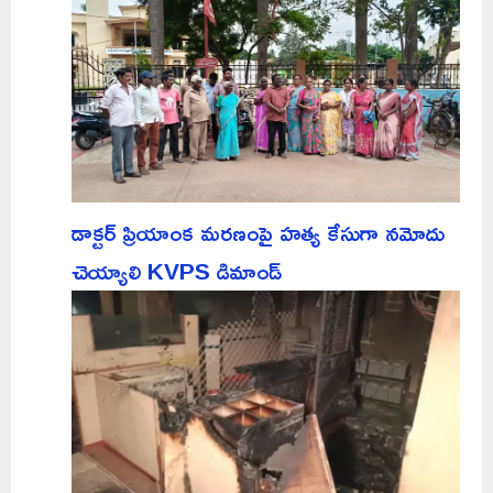
డాక్టర్ ప్రియాంక మరణంపై హత్య కేసుగా నమోదు
చెయ్యాలి KVPS డిమాండ్