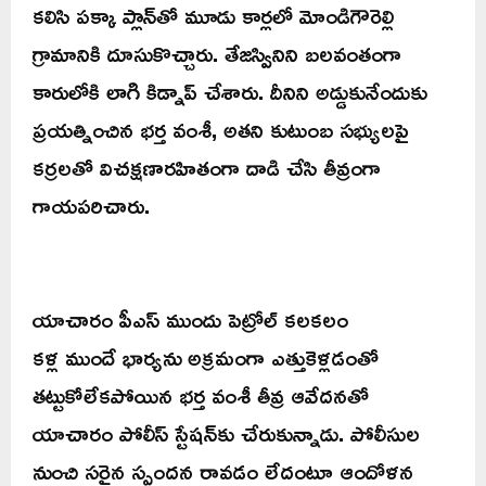
కలిసి పక్కా ప్లాన్‌తో మూడు కార్లలో మోండిగౌరెల్లి
గ్రామానికి దూసుకొచ్చారు. తేజస్వినిని బలవంతంగా
కారులోకి లాగి కిడ్నాప్ చేశారు. దీనిని అడ్డుకునేందుకు
ప్రయత్నించిన భర్త వంశీ, అతని కుటుంబ సభ్యులపై
కర్రలతో విచక్షణారహితంగా దాడి చేసి తీవ్రంగా
గాయపరిచారు.
యాచారం పీఎస్ ముందు పెట్రోల్ కలకలం
కళ్ల ముందే భార్యను అక్రమంగా ఎత్తుకెళ్లడంతో
తట్టుకోలేకపోయిన భర్త వంశీ తీవ్ర ఆవేదనతో
యాచారం పోలీస్ స్టేషన్‌కు చేరుకున్నాడు. పోలీసుల
నుంచి సరైన స్పందన రావడం లేదంటూ ఆందోళన