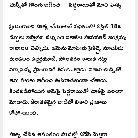
చున్నీతో గొంగు బిగించి… పెద్దరాయితో మోది హత్య
ప్రియురాలిని హత్య చేయాలనే పధకంతో ఏప్రిల్ 18న
డబ్బులు ఇస్తానని నమ్మించి విశాలిని హనుమాన్ జంక్షన్కు
రావాలని చెప్పాడు. ఆమెను మోటారు సైకిల్పై నూజివీడు
మండలం పల్లెర్లమూడి, పోలవరం కాలువ గట్టు
నిర్మానుష్య ప్రాంతానికి తీసుకువెళ్లాడు. విశాలి చున్నీతో
ఆమె గొంతు బిగించి ఊపిరాడకుండా చేశాడు.
కిందపడిపోయిన ఆమెపై పెద్దరాయితో ఛాతీపై బలంగా
మోదాడు. కిరాతకమైన దాడిలో విశాలి ప్రాణాలు
కోల్పొయింది.
హత్య చేసిన అనంతరం పొదల్లో పడేసి మెల్లగా