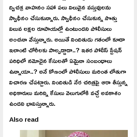
ద్విచక్ర వాహనం సహా పలు విలువైన వస్తువులను
స్వాధీనం చేసుకున్నారు. స్వాధీనం చేసుకున్న సొత్తు
విలువ లక్షల రూపాయల్లో ఉంటుందని పోలీసులు
అంచనా వేస్తున్నారు. అయితే నిందితుడు గతంలో కూడా
ఇలాంటి చోరీలకు పాల్పడ్డాడా..? ఇతర పోలీస్ స్టేషన్
పరిధిలో నమోదైన కేసులతో ఏమైనా సంబంధాలు
ఉన్నాయా..? అనే కోణంలో పోలీసులు మరింత లోతుగా
విచారణ చేపట్టారు. నిందితుడి నేర చరిత్రపై ఆరా తీస్తున్న
అధికారులు మరిన్ని కేసులు వెలుగులోకి వచ్చే అవకాశం
ఉందని భావిస్తున్నారు.
Also read