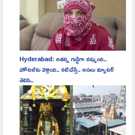
Hyderabad: అతన్ని గుడ్డిగా నమ్మింది..
హోటల్‌కు వెళ్లింది.. కట్‌చేస్తే.. అసలు మ్యాటర్
తెలిసి..