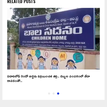
RELATED POSTS
ఏడాదిలోపే రెండో బిడ్డను విక్రయించిన తల్లి.. డబ్బుల పంపకంలో తేడా
రావడంతో..