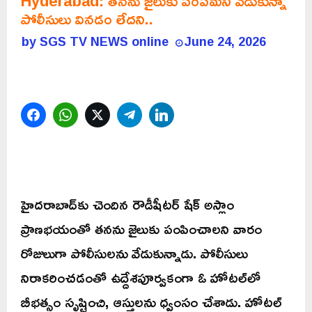
Hyderabad: తనను జైలుకు పంపమని వేడుకున్నా
పోలీసులు వినడం లేదని..
by
SGS TV NEWS online
June 24, 2026
Facebook
WhatsApp
Twitter
Telegram
LinkedIn
హైదరాబాద్‌కు చెందిన రౌడీషీటర్ షేక్ అస్లాం
ప్రాణభయంతో తనను జైలుకు పంపించాలని వారం
రోజులుగా పోలీసులను వేడుకున్నాడు. పోలీసులు
నిరాకరించడంతో ఉద్దేశపూర్వకంగా ఓ హోటల్‌లో
బీభత్సం సృష్టించి, ఆస్తులను ధ్వంసం చేశాడు. హోటల్