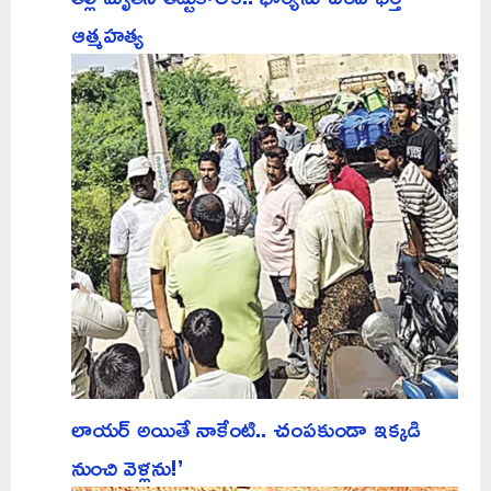
ఆత్మహత్య
లాయర్ అయితే నాకేంటి.. చంపకుండా ఇక్కడి
నుంచి వెళ్లను!’