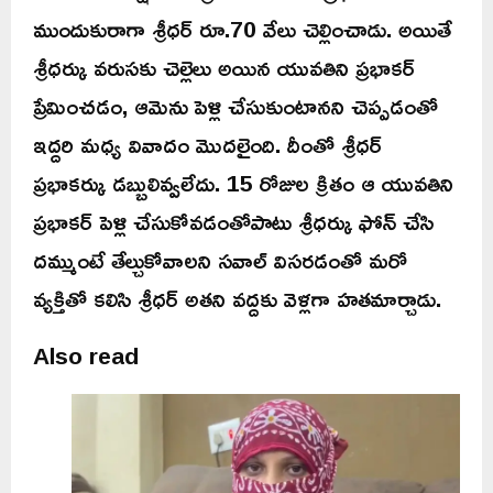
ముందుకురాగా శ్రీధర్ రూ.70 వేలు చెల్లించాడు. అయితే
శ్రీధర్కు వరుసకు చెల్లెలు అయిన యువతిని ప్రభాకర్
ప్రేమించడం, ఆమెను పెళ్లి చేసుకుంటానని చెప్పడంతో
ఇద్దరి మధ్య వివాదం మొదలైంది. దీంతో శ్రీధర్
ప్రభాకర్కు డబ్బులివ్వలేదు. 15 రోజుల క్రితం ఆ యువతిని
ప్రభాకర్ పెళ్లి చేసుకోవడంతోపాటు శ్రీధర్కు ఫోన్ చేసి
దమ్ముంటే తేల్చుకోవాలని సవాల్ విసరడంతో మరో
వ్యక్తితో కలిసి శ్రీధర్ అతని వద్దకు వెళ్లగా హతమార్చాడు.
Also read