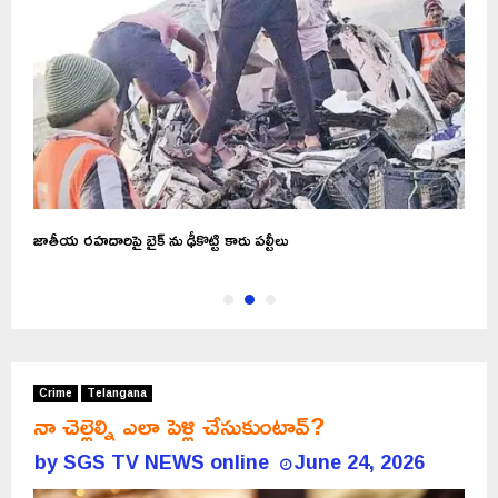
జాతీయ రహదారిపై బైక్ ను ఢీకొట్టి కారు పల్టీలు
జ
Crime
Telangana
నా చెల్లెల్ని ఎలా పెళ్లి చేసుకుంటావ్?
by
SGS TV NEWS online
June 24, 2026