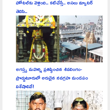
హోటల్‌కు వెళ్లింది.. కట్‌చేస్తే.. అసలు మ్యాటర్
తెలిసి..
అగస్త్య మహర్షి ప్రతిష్ఠించిన శివలింగం-
ప్రొద్దుటూరులో అరుదైన నవగ్రహ మండపం
విశేషాలివే!