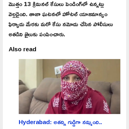
మొత్తం 13 క్రిమినల్ కేసులు పెండింగ్‌లో ఉన్నట్లు
వెల్లడైంది. తాజా ఘటనలో హోటల్ యాజమాన్యం
ఫిర్యాదు మేరకు మరో కేసు నమోదు చేసిన పోలీసులు
అతడిని జైలుకు పంపించారు.
Also read
Hyderabad: అతన్ని గుడ్డిగా నమ్మింది..