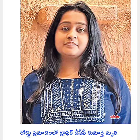
రోడ్డు ప్రమాదంలో ట్రాఫిక్ డీసీపీ కుమార్తె మృతి