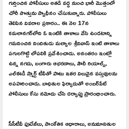
గుర్తించిన పోలీసులు అతడి వద్ద నుంచి భారీ మొత్తంలో
చోరీ సొత్తును స్వాధీనం చేసుకున్నారు. పోలీసులు
తెలిపిన వివరాల ప్రకారం.. ఈ నెల 17న
కమలానగర్‌లోని ఓ ఇంటికి తాళాలు వేసి ఉండటాన్ని
గమనించిన నిందితుడు మల్యాల శ్రీనివాస్ ఇంటి తాళాలు
పగులగొట్టి లోపలికి ప్రవేశించాడు. అనంతరం ఇంట్లో
ఉన్న నగదు, బంగారు ఆభరణాలు, సౌదీ రియాల్స్,
ఎల్ఈడీ స్మార్ట్ టీవీతో పాటు ఇతర విలువైన వస్తువులను
అపహరించాడు. బాధితుల ఫిర్యాదుతో అంబర్‌పేట్
పోలీసులు కేసు నమోదు చేసి దర్యాప్తు ప్రారంభించారు.
సీసీటీవీ ఫుటేజ్‌లు, సాంకేతిక ఆధారాలు, అనుమానితుల