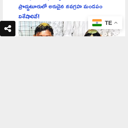
ప్రొద్దుటూరులో అరుదైన నవగ్రహ మండపం
విశేషాలివే!
TE
తల్లి మృతిని తట్టుకోలేక.. భార్యను చంపి భర్త
ఆత్మహత్య