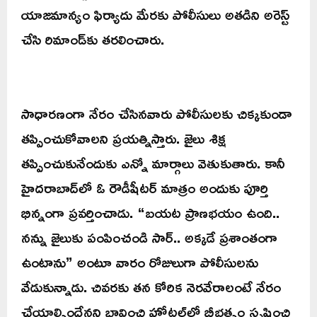
యాజమాన్యం ఫిర్యాదు మేరకు పోలీసులు అతడిని అరెస్ట్
చేసి రిమాండ్‌కు తరలించారు.
సాధారణంగా నేరం చేసినవారు పోలీసులకు చిక్కకుండా
తప్పించుకోవాలని ప్రయత్నిస్తారు. జైలు శిక్ష
తప్పించుకునేందుకు ఎన్నో మార్గాలు వెతుకుతారు. కానీ
హైదరాబాద్‌లో ఓ రౌడీషీటర్ మాత్రం అందుకు పూర్తి
భిన్నంగా ప్రవర్తించాడు. “బయట ప్రాణభయం ఉంది..
నన్ను జైలుకు పంపించండి సార్.. అక్కడే ప్రశాంతంగా
ఉంటాను” అంటూ వారం రోజులుగా పోలీసులను
వేడుకున్నాడు. చివరకు తన కోరిక నెరవేరాలంటే నేరం
చేయాల్సిందేనని భావించి హోటల్‌లో బీభత్సం సృష్టించి