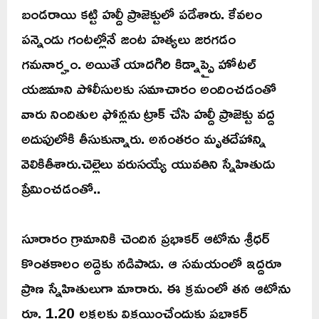
బండరాయి కట్టి హల్దీ ప్రాజెక్టులో పడేశారు. కేవలం
పన్నెండు గంటల్లోనే జంట హత్యలు జరగడం
గమనార్హం. అయితే యాదగిరి కిడ్నాప్పై హోటల్
యజమాని పోలీసులకు సమాచారం అందించడంతో
వారు నిందితుల ఫోన్లను ట్రాక్ చేసి హల్దీ ప్రాజెక్టు వద్ద
అదుపులోకి తీసుకున్నారు. అనంతరం మృతదేహాన్ని
వెలికితీశారు.చెల్లెలు వరుసయ్యే యువతిని స్నేహితుడు
ప్రేమించడంతో..
సూరారం గ్రామానికి చెందిన ప్రభాకర్ ఆటోను శ్రీధర్
కొంతకాలం అద్దెకు నడిపాడు. ఆ సమయంలో ఇద్దరూ
ప్రాణ స్నేహితులుగా మారారు. ఈ క్రమంలో తన ఆటోను
రూ. 1.20 లక్షలకు విక్రయించేందుకు ప్రభాకర్