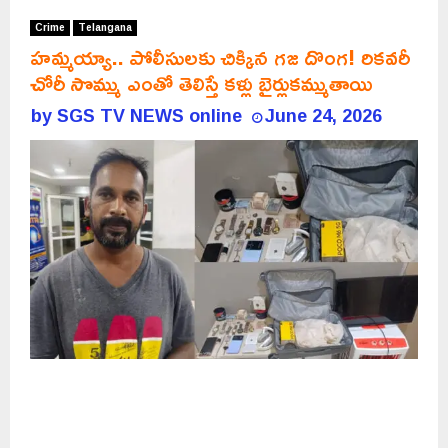
Crime
Telangana
హమ్మయ్యా.. పోలీసులకు చిక్కిన గజ దొంగ! రికవరీ
చోరీ సొమ్ము ఎంతో తెలిస్తే కళ్లు బైర్లుకమ్ముతాయి
by
SGS TV NEWS online
June 24, 2026