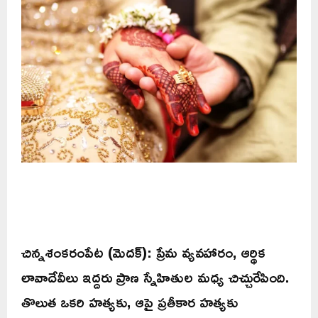
చిన్నశంకరంపేట (మెదక్): ప్రేమ వ్యవహారం, ఆర్థిక
లావాదేవీలు ఇద్దరు ప్రాణ స్నేహితుల మధ్య చిచ్చురేపింది.
తొలుత ఒకరి హత్యకు, ఆపై ప్రతీకార హత్యకు