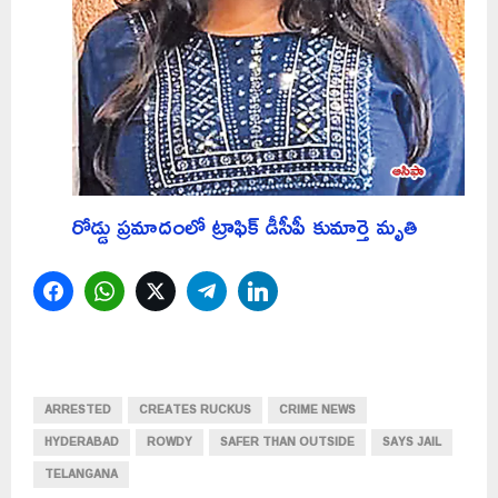
రోడ్డు ప్రమాదంలో ట్రాఫిక్ డీసీపీ కుమార్తె మృతి
Facebook
WhatsApp
Twitter
Telegram
LinkedIn
ARRESTED
CREATES RUCKUS
CRIME NEWS
HYDERABAD
ROWDY
SAFER THAN OUTSIDE
SAYS JAIL
TELANGANA