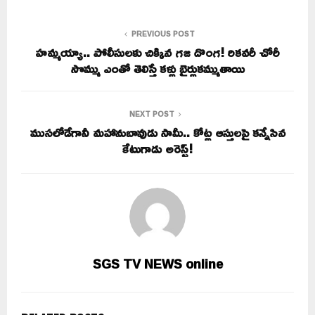
PREVIOUS POST
హమ్మయ్యా.. పోలీసులకు చిక్కిన గజ దొంగ! రికవరీ చోరీ
సొమ్ము ఎంతో తెలిస్తే కళ్లు బైర్లుకమ్ముతాయి
NEXT POST
ముసలోడేగానీ మహానుబావుడు సామీ.. కోట్ల ఆస్తులపై కన్నేసిన
కేటుగాడు అరెస్ట్!
SGS TV NEWS online