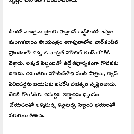
దీంతో ఎలాగైనా జైలుకు వెళ్లాలనే ఉద్దేశంతో అస్లాం
మంగళవారం సాయంత్రం ఆగాపురాలోని చార్‌కందీల్
ప్రాంతంలో ఉన్న ఓ సెంట్రల్ హోటల్ అండ్ బేకరీకి
వెళ్లాడు. అక్కడ సిబ్బందితో ఉద్దేశపూర్వకంగా గొడవకు
దిగాడు. అనంతరం హోటల్‌లోని వంట పాత్రలు, గ్యాస్
సిలిండర్లను బయటకు విసిరేసి బీభత్సం సృష్టించాడు.
బేకరీ కౌంటర్‌కు అమర్చిన అద్దాలను ధ్వంసం
చేయడంతో అక్కడున్న కస్టమర్లు, సిబ్బంది భయంతో
పరుగులు తీశారు.