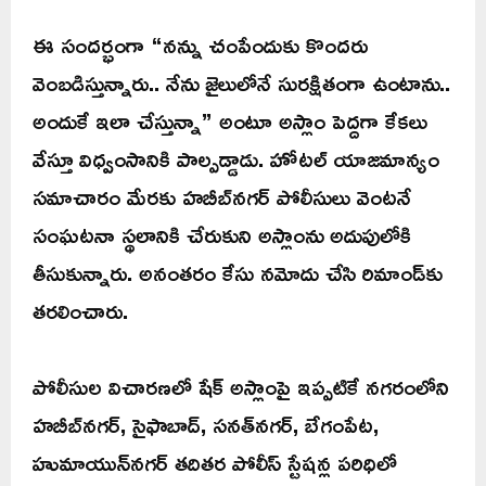
ఈ సందర్భంగా “నన్ను చంపేందుకు కొందరు
వెంబడిస్తున్నారు.. నేను జైలులోనే సురక్షితంగా ఉంటాను..
అందుకే ఇలా చేస్తున్నా” అంటూ అస్లాం పెద్దగా కేకలు
వేస్తూ విధ్వంసానికి పాల్పడ్డాడు. హోటల్ యాజమాన్యం
సమాచారం మేరకు హబీబ్‌నగర్ పోలీసులు వెంటనే
సంఘటనా స్థలానికి చేరుకుని అస్లాంను అదుపులోకి
తీసుకున్నారు. అనంతరం కేసు నమోదు చేసి రిమాండ్‌కు
తరలించారు.
పోలీసుల విచారణలో షేక్ అస్లాంపై ఇప్పటికే నగరంలోని
హబీబ్‌నగర్, సైఫాబాద్, సనత్‌నగర్, బేగంపేట,
హుమాయున్‌నగర్ తదితర పోలీస్ స్టేషన్ల పరిధిలో