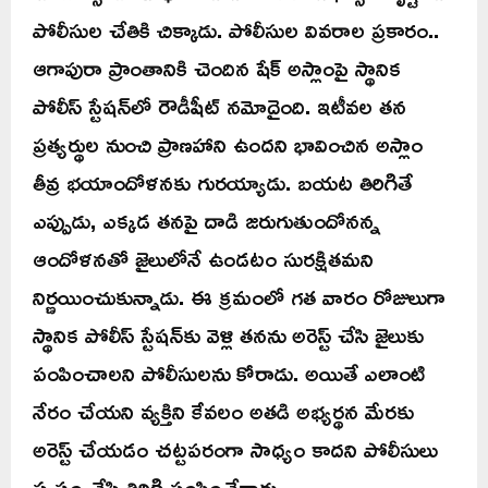
పోలీసుల చేతికి చిక్కాడు. పోలీసుల వివరాల ప్రకారం..
ఆగాపురా ప్రాంతానికి చెందిన షేక్ అస్లాంపై స్థానిక
పోలీస్ స్టేషన్‌లో రౌడీషీట్ నమోదైంది. ఇటీవల తన
ప్రత్యర్థుల నుంచి ప్రాణహాని ఉందని భావించిన అస్లాం
తీవ్ర భయాందోళనకు గురయ్యాడు. బయట తిరిగితే
ఎప్పుడు, ఎక్కడ తనపై దాడి జరుగుతుందోనన్న
ఆందోళనతో జైలులోనే ఉండటం సురక్షితమని
నిర్ణయించుకున్నాడు. ఈ క్రమంలో గత వారం రోజులుగా
స్థానిక పోలీస్ స్టేషన్‌కు వెళ్లి తనను అరెస్ట్ చేసి జైలుకు
పంపించాలని పోలీసులను కోరాడు. అయితే ఎలాంటి
నేరం చేయని వ్యక్తిని కేవలం అతడి అభ్యర్థన మేరకు
అరెస్ట్ చేయడం చట్టపరంగా సాధ్యం కాదని పోలీసులు
స్పష్టం చేసి తిరిగి పంపించేవారు.