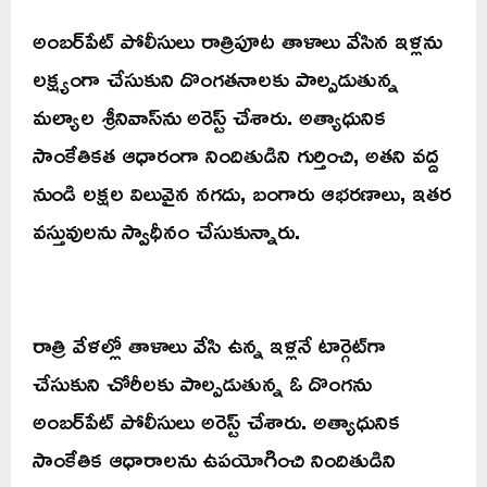
అంబర్‌పేట్ పోలీసులు రాత్రిపూట తాళాలు వేసిన ఇళ్లను
లక్ష్యంగా చేసుకుని దొంగతనాలకు పాల్పడుతున్న
మల్యాల శ్రీనివాస్‌ను అరెస్ట్ చేశారు. అత్యాధునిక
సాంకేతికత ఆధారంగా నిందితుడిని గుర్తించి, అతని వద్ద
నుండి లక్షల విలువైన నగదు, బంగారు ఆభరణాలు, ఇతర
వస్తువులను స్వాధీనం చేసుకున్నారు.
రాత్రి వేళల్లో తాళాలు వేసి ఉన్న ఇళ్లనే టార్గెట్‌గా
చేసుకుని చోరీలకు పాల్పడుతున్న ఓ దొంగను
అంబర్‌పేట్ పోలీసులు అరెస్ట్ చేశారు. అత్యాధునిక
సాంకేతిక ఆధారాలను ఉపయోగించి నిందితుడిని