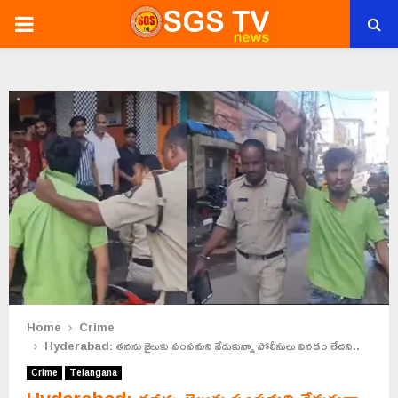
PRIMARY
MENU
Home
Crime
Hyderabad: తనను జైలుకు పంపమని వేడుకున్నా పోలీసులు వినడం లేదని..
Crime
Telangana