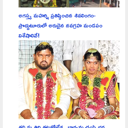
అగస్త్య మహర్షి ప్రతిష్ఠించిన శివలింగం-
ప్రొద్దుటూరులో అరుదైన నవగ్రహ మండపం
విశేషాలివే!
తల్లి మృతిని తట్టుకోలేక.. భార్యను చంపి భర్త