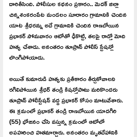
దారితీసింది. పోలీసుల కథనం ప్రకారం.. మెదక్ జిల్లా
చిన్నశంకరంపేట మండలం సూరారం గ్రామానికి చెందిన
యాట శ్రీధరన్ను అదే గ్రామానికి చెందిన రాణబోయిన
ప్రభాకర్ సోమవారం ఆటోతో ఢీకొట్టి, తలపై రాడ్తో మోది
హత్య చేశాడు. అనంతరం తూప్రాన్ పోలీస్ స్టేషన్లో
లొంగిపోయాడు.
అయితే కుమారుడి హత్యకు ప్రతీకారం తీర్చుకోవాలని
రగిలిపోయిన శ్రీధర్ తండ్రి కిషన్తోపాటు మరికొందరు
తూప్రాన్ పోలీస్టేషన్ వద్ద ప్రభాకర్ కోసం మాటువేశారు.
ఈ క్రమంలో ప్రభాకర్ తండ్రి రాణబోయిన యాదగిరి
(55) భోజనం చేసి వస్తున్న క్రమంలో ఆటోలో
అపహరించి హతమార్చారు. అనంతరం మృతదేహానికి