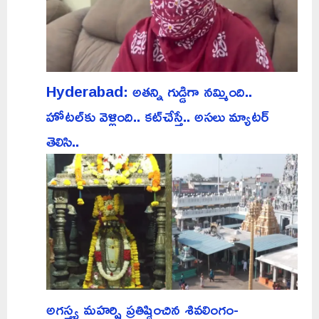
Hyderabad: అతన్ని గుడ్డిగా నమ్మింది..
హోటల్‌కు వెళ్లింది.. కట్‌చేస్తే.. అసలు మ్యాటర్
తెలిసి..
అగస్త్య మహర్షి ప్రతిష్ఠించిన శివలింగం-