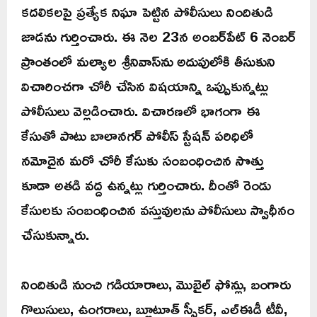
కదలికలపై ప్రత్యేక నిఘా పెట్టిన పోలీసులు నిందితుడి
జాడను గుర్తించారు. ఈ నెల 23న అంబర్‌పేట్ 6 నెంబర్
ప్రాంతంలో మల్యాల శ్రీనివాస్‌ను అదుపులోకి తీసుకుని
విచారించగా చోరీ చేసిన విషయాన్ని ఒప్పుకున్నట్లు
పోలీసులు వెల్లడించారు. విచారణలో భాగంగా ఈ
కేసుతో పాటు బాలానగర్ పోలీస్ స్టేషన్ పరిధిలో
నమోదైన మరో చోరీ కేసుకు సంబంధించిన సొత్తు
కూడా అతడి వద్ద ఉన్నట్లు గుర్తించారు. దీంతో రెండు
కేసులకు సంబంధించిన వస్తువులను పోలీసులు స్వాధీనం
చేసుకున్నారు.
నిందితుడి నుంచి గడియారాలు, మొబైల్ ఫోన్లు, బంగారు
గొలుసులు, ఉంగరాలు, బ్లూటూత్ స్పీకర్, ఎల్ఈడీ టీవీ,