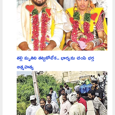
తల్లి మృతిని తట్టుకోలేక.. భార్యను చంపి భర్త
ఆత్మహత్య