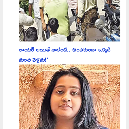
లాయర్ అయితే నాకేంటి.. చంపకుండా ఇక్కడి
నుంచి వెళ్లను!’