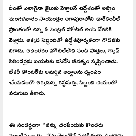
దీంతో ఎలాగైనా జైలుకు వెళ్లాలనే ఉద్దేశంతో అస్లాం
మంగళవారం సాయంత్రం ఆగాపురాలోని చార్‌కందీల్
ప్రాంతంలో ఉన్న ఓ సెంట్రల్ హోటల్ అండ్ బేకరీకి
వెళ్లాడు. అక్కడ సిబ్బందితో ఉద్దేశపూర్వకంగా గొడవకు
దిగాడు. అనంతరం హోటల్‌లోని వంట పాత్రలు, గ్యాస్
సిలిండర్లను బయటకు విసిరేసి బీభత్సం సృష్టించాడు.
బేకరీ కౌంటర్‌కు అమర్చిన అద్దాలను ధ్వంసం
చేయడంతో అక్కడున్న కస్టమర్లు, సిబ్బంది భయంతో
పరుగులు తీశారు.
ఈ సందర్భంగా “నన్ను చంపేందుకు కొందరు
వెంబడిస్తున్నారు.. నేను జైలులోనే సురక్షితంగా ఉంటాను..