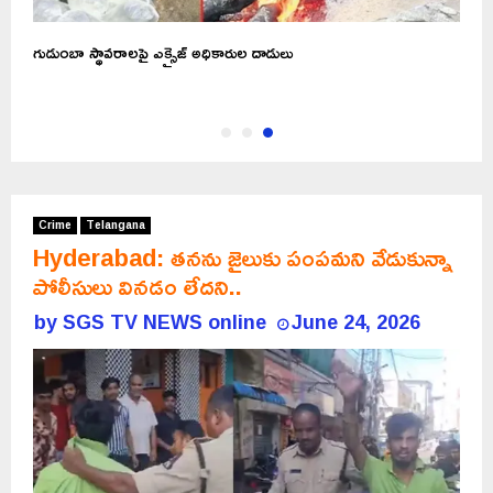
గుడుంబా స్థావరాలపై ఎక్సైజ్ అధికారుల దాడులు
Crime
Telangana
Hyderabad: తనను జైలుకు పంపమని వేడుకున్నా
పోలీసులు వినడం లేదని..
by
SGS TV NEWS online
June 24, 2026