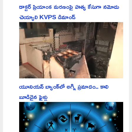
డాక్టర్ ప్రియాంక మరణంపై హత్య కేసుగా నమోదు
చెయ్యాలి KVPS డిమాండ్
యూనియన్ బ్యాంక్‌లో అగ్ని ప్రమాదం.. కాలి
బూడిదైన ఫైళ్లు