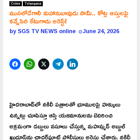
Crime
Telangana
ముసలోడేగానీ మహానుబావుడు సామీ.. కోట్ల ఆస్తులపై
కన్నేసిన కేటుగాడు అరెస్ట్!
by
SGS TV NEWS online
June 24, 2026
Facebook
WhatsApp
Twitter
Telegram
LinkedIn
హైదరాబాద్‌లో నకిలీ పత్రాలతో భూములపై హక్కులు
ఉన్నట్లు చూపిస్తూ ఆస్తి యజమానులను బెదిరించి
అక్రమంగా డబ్బులు వసూలు చేస్తున్న మహమ్మద్ అబ్దుల్
ఖుద్దూస్‌ను చాదర్‌ఘాట్ పోలీసులు అరెస్టు చేశారు. నకిలీ