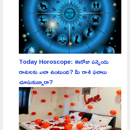
Today Horoscope: ఈరోజు పన్నెండు
రాశులకు ఎలా ఉంటుంది? మీ రాశి ఫలాలు
చూసుకున్నారా?