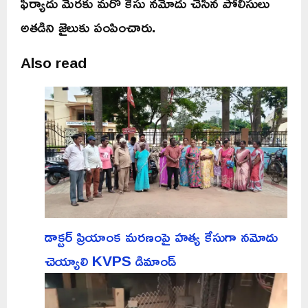
ఫిర్యాదు మేరకు మరో కేసు నమోదు చేసిన పోలీసులు
అతడిని జైలుకు పంపించారు.
Also read
డాక్టర్ ప్రియాంక మరణంపై హత్య కేసుగా నమోదు
చెయ్యాలి KVPS డిమాండ్