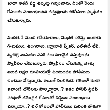
కూడా అతడి వద్ద ఉన్నట్లు గుర్తించారు. దీంతో రెండు
కేసులకు సంబంధించిన వస్తువులను పోలీసులు స్వాధీనం
చేసుకున్నారు.
నిందితుడి నుంచి గడియారాలు, మొబైల్ ఫోన్లు, బంగారు
గొలుసులు, ఉంగరాలు, బ్లూటూత్ స్పీకర్, ఎల్ఈడీ టీవీ,
ద్విచక్ర వాహనం సహా పలు విలువైన వస్తువులను
స్వాధీనం చేసుకున్నారు. స్వాధీనం చేసుకున్న సొత్తు
విలువ లక్షల రూపాయల్లో ఉంటుందని పోలీసులు
అంచనా వేస్తున్నారు. అయితే నిందితుడు గతంలో కూడా
ఇలాంటి చోరీలకు పాల్పడ్డాడా..? ఇతర పోలీస్ స్టేషన్
పరిధిలో నమోదైన కేసులతో ఏమైనా సంబంధాలు
ఉన్నాయా..? అనే కోణంలో పోలీసులు మరింత లోతుగా