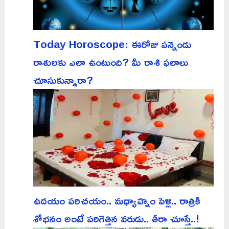
Today Horoscope: ఈరోజు పన్నెండు
రాశులకు ఎలా ఉంటుంది? మీ రాశి ఫలాలు
చూసుకున్నారా?
ఉదయం పరిచయం.. మధ్యాహ్నం పెళ్లి.. రాత్రికి
శోభనం అంటే పరిగెత్తిన వరుడు.. తీరా చూస్తే..!