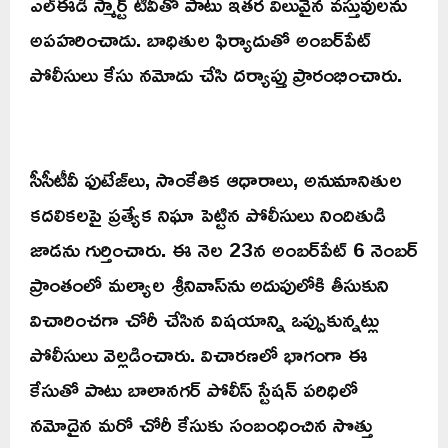
ఎల్ఈడీ స్మార్ట్ టీవీతో పాటు ఇతర విలువైన వస్తువులను
అపహరించాడు. బాధితుల ఫిర్యాదుతో అంబర్‌పేట్
పోలీసులు కేసు నమోదు చేసి దర్యాప్తు ప్రారంభించారు.
సీసీటీవీ ఫుటేజ్‌లు, సాంకేతిక ఆధారాలు, అనుమానితుల
కదలికలపై ప్రత్యేక నిఘా పెట్టిన పోలీసులు నిందితుడి
జాడను గుర్తించారు. ఈ నెల 23న అంబర్‌పేట్ 6 నెంబర్
ప్రాంతంలో మల్యాల శ్రీనివాస్‌ను అదుపులోకి తీసుకుని
విచారించగా చోరీ చేసిన విషయాన్ని ఒప్పుకున్నట్లు
పోలీసులు వెల్లడించారు. విచారణలో భాగంగా ఈ
కేసుతో పాటు బాలానగర్ పోలీస్ స్టేషన్ పరిధిలో
నమోదైన మరో చోరీ కేసుకు సంబంధించిన సొత్తు