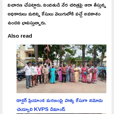
విచారణ చేపట్టారు. నిందితుడి నేర చరిత్రపై ఆరా తీస్తున్న
అధికారులు మరిన్ని కేసులు వెలుగులోకి వచ్చే అవకాశం
ఉందని భావిస్తున్నారు.
Also read
డాక్టర్ ప్రియాంక మరణంపై హత్య కేసుగా నమోదు
చెయ్యాలి KVPS డిమాండ్