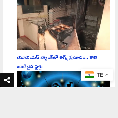
యూనియన్ బ్యాంక్‌లో అగ్ని ప్రమాదం.. కాలి
బూడిదైన ఫైళ్లు
TE