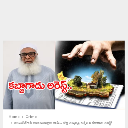
Home
Crime
ముసలోడేగానీ మహానుబావుడు సామీ.. కోట్ల ఆస్తులపై కన్నేసిన కేటుగాడు అరెస్ట్!