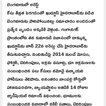
బెంగళూరులో అరెస్ట్
కేసు తీవ్రత పెరగడంతో ఖుద్దూస్ హైదరాబాద్‌ను విడిచి
బెంగళూరుకు పారిపోయినట్లు సమాచారం అందడంతో
ప్రత్యేక బృందం అక్కడికి వెళ్లింది. గంగానగర్
ప్రాంతంలోని తన కుమారుడి నివాసంలో దాక్కున్న
ఖుద్దూస్‌ను జూన్ 22న అరెస్టు చేసి హైదరాబాద్‌కు
తీసుకువచ్చారు. నిందితుడిపై 2014 నుంచే మోసం,
ఫోర్జరీ, బెదిరింపులు, అక్రమ వసూళ్లు, భూ ఆక్రమణలకు
సంబంధించిన పలు కేసులు నమోదై ఉన్నాయని
పోలీసులు తెలిపారు. అనంతరం నాంపల్లి కోర్టులో
హాజరుపరచగా, న్యాయస్థానం అతడికి 14 రోజుల
జ్యుడీషియల్ రిమాండ్ విధించింది. భూములకు
సంబంధించిన వివాదాల్లో నకిలీ పత్రాలు, బెదిరింపులు