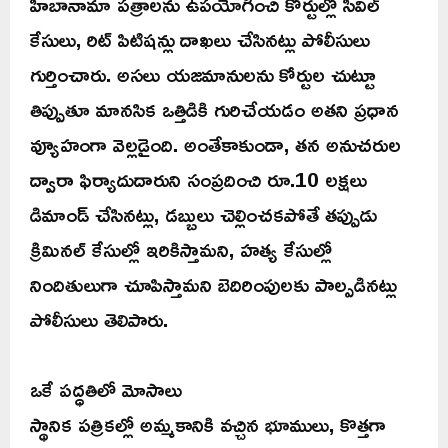
హిబానామా పత్రాలను ఉపయోగించి కోర్టుల్లో సివిల్
కేసులు, రిట్ పిటిషన్లు దాఖలు చేసినట్లు పోలీసులు
గుర్తించారు. అసలు యజమానులను కోర్టుల చుట్టూ
తిప్పుతూ మానసిక ఒత్తిడికి గురిచేయడం అతని ప్రధాన
వ్యూహంగా వెల్లడైంది. అంతేకాకుండా, తన అనుచరుల
ద్వారా ఫిర్యాదుదారుని సంప్రదించి రూ.10 లక్షలు
డిమాండ్ చేసినట్లు, డబ్బులు చెల్లించకపోతే తప్పుడు
క్రిమినల్ కేసుల్లో ఇరికిస్తామని, హత్య కేసుల్లో
నిందితులుగా చూపిస్తామని బెదిరింపులకు పాల్పడినట్లు
పోలీసులు తెలిపారు.
ఒకే పద్ధతిలో మోసాలు
స్థానిక పత్రికల్లో అమ్మకానికి వచ్చిన భూములు, కొత్తగా