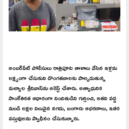
అంబర్‌పేట్ పోలీసులు రాత్రిపూట తాళాలు వేసిన ఇళ్లను
లక్ష్యంగా చేసుకుని దొంగతనాలకు పాల్పడుతున్న
మల్యాల శ్రీనివాస్‌ను అరెస్ట్ చేశారు. అత్యాధునిక
సాంకేతికత ఆధారంగా నిందితుడిని గుర్తించి, అతని వద్ద
నుండి లక్షల విలువైన నగదు, బంగారు ఆభరణాలు, ఇతర
వస్తువులను స్వాధీనం చేసుకున్నారు.