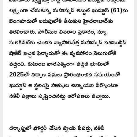
లక్ష్యంగా చేసుకున్న మహమ్మద్ అబ్దుల్ ఖుద్దూస్ (61)ను
బెంగళూరులో అదుపులోకి తీసుకుని హైదరాబాద్‌కు
తరలించారు. పోలీసుల వివరాల ప్రకారం, న్యూ
మలక్‌పేట్‌కు చెందిన వ్యాపారవేత్త మహమ్మద్ నజముద్దీన్
షాకీర్ ఇచ్చిన ఫిర్యాదుతో ఈ వ్యవహారం వెలుగులోకి
వచ్చింది. కుటుంబ వారసత్వంగా వచ్చిన భూమిలో
2025లో నిర్మాణ పనులు ప్రారంభించిన సమయంలో
ఖుద్దూస్ ఆ స్థలంపై హక్కులు ఉన్నాయని పేర్కొంటూ
నకిలీ పత్రాలు సృష్టించినట్లు ఆరోపణలు వచ్చాయి.
దర్యాప్తులో ఫోర్జరీ చేసిన స్టాంప్ పేపర్లు, నకిలీ