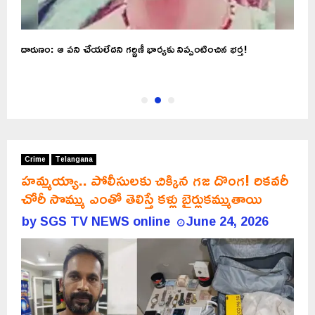
దారుణం: ఆ పని చేయలేదని గర్భిణీ భార్యకు నిప్పంటించిన భర్త!
T
న
Crime
Telangana
హమ్మయ్యా.. పోలీసులకు చిక్కిన గజ దొంగ! రికవరీ
చోరీ సొమ్ము ఎంతో తెలిస్తే కళ్లు బైర్లుకమ్ముతాయి
by
SGS TV NEWS online
June 24, 2026