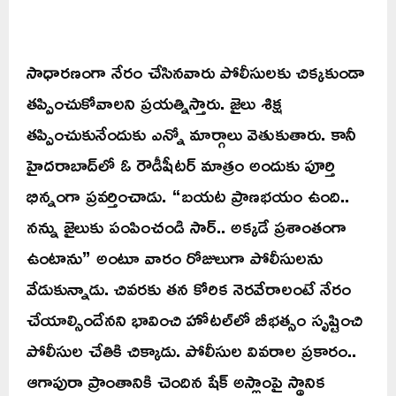
సాధారణంగా నేరం చేసినవారు పోలీసులకు చిక్కకుండా
తప్పించుకోవాలని ప్రయత్నిస్తారు. జైలు శిక్ష
తప్పించుకునేందుకు ఎన్నో మార్గాలు వెతుకుతారు. కానీ
హైదరాబాద్‌లో ఓ రౌడీషీటర్ మాత్రం అందుకు పూర్తి
భిన్నంగా ప్రవర్తించాడు. “బయట ప్రాణభయం ఉంది..
నన్ను జైలుకు పంపించండి సార్.. అక్కడే ప్రశాంతంగా
ఉంటాను” అంటూ వారం రోజులుగా పోలీసులను
వేడుకున్నాడు. చివరకు తన కోరిక నెరవేరాలంటే నేరం
చేయాల్సిందేనని భావించి హోటల్‌లో బీభత్సం సృష్టించి
పోలీసుల చేతికి చిక్కాడు. పోలీసుల వివరాల ప్రకారం..
ఆగాపురా ప్రాంతానికి చెందిన షేక్ అస్లాంపై స్థానిక