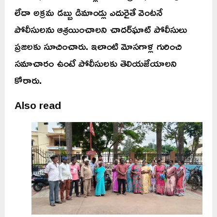
లేదా అక్రమ డబ్బు డిమాండ్లు ఎదురైతే వెంటనే
పోలీసులను ఆశ్రయించాలని చాదర్‌ఘాట్ పోలీసులు
ప్రజలకు సూచించారు. ఇలాంటి మోసగాళ్ల గురించి
సమాచారం ఉంటే పోలీసులకు తెలియజేయాలని
కోరారు.
Also read