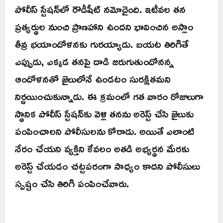
పోలీస్ స్టేషన్‌లో రౌడీషీట్ నమోదైంది. ఇటీవల తన
ప్రత్యర్థుల నుంచి ప్రాణహాని ఉందని భావించిన అస్లాం
తీవ్ర భయాందోళనకు గురయ్యాడు. బయట తిరిగితే
ఎప్పుడు, ఎక్కడ తనపై దాడి జరుగుతుందోనన్న
ఆందోళనతో జైలులోనే ఉండటం సురక్షితమని
నిర్ణయించుకున్నాడు. ఈ క్రమంలో గత వారం రోజులుగా
స్థానిక పోలీస్ స్టేషన్‌కు వెళ్లి తనను అరెస్ట్ చేసి జైలుకు
పంపించాలని పోలీసులను కోరాడు. అయితే ఎలాంటి
నేరం చేయని వ్యక్తిని కేవలం అతడి అభ్యర్థన మేరకు
అరెస్ట్ చేయడం చట్టపరంగా సాధ్యం కాదని పోలీసులు
స్పష్టం చేసి తిరిగి పంపించేవారు.