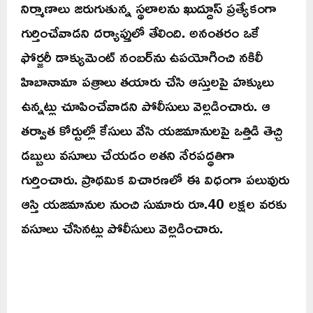
నిర్మాణాలు జరుగుతున్న స్థలాలను ఖుద్దూస్ ప్రత్యేకంగా
గుర్తించేవాడని దర్యాప్తులో తేలింది. అనంతరం ఒకే
ఫోర్జరీ డాక్యుమెంట్ నంబర్‌ను ఉపయోగించి నకిలీ
హిబానామా పత్రాలు తయారు చేసి ఆస్తులపై హక్కులు
ఉన్నట్లు చూపించేవాడని పోలీసులు వెల్లడించారు. ఆ
తర్వాత కోర్టుల్లో కేసులు వేసి యజమానులపై ఒత్తిడి తెచ్చి
డబ్బులు వసూలు చేయడం అతని నేరపద్ధతిగా
గుర్తించారు. ప్రాథమిక విచారణలో ఈ విధంగా పలువురు
ఆస్తి యజమానుల నుంచి సుమారు రూ.40 లక్షల వరకు
వసూలు చేసినట్లు పోలీసులు వెల్లడించారు.