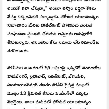
అందుకే ఇలా చేస్తున్నా” అంటూ అస్లాం పెద్దగా కేకలు
వేస్తూ విధ్వంసానికి పాల్పడ్డాడు. హోటల్ యాజమాన్యం
సమాచారం మేరకు హబీబ్‌నగర్ పోలీసులు వెంటనే
సంఘటనా స్థలానికి చేరుకుని అస్లాంను అదుపులోకి
తీసుకున్నారు. అనంతరం కేసు నమోదు చేసి రిమాండ్‌కు
తరలించారు.
పోలీసుల విచారణలో షేక్ అస్లాంపై ఇప్పటికే నగరంలోని
హబీబ్‌నగర్, సైఫాబాద్, సనత్‌నగర్, బేగంపేట,
హుమాయున్‌నగర్ తదితర పోలీస్ స్టేషన్ల పరిధిలో
మొత్తం 13 క్రిమినల్ కేసులు పెండింగ్‌లో ఉన్నట్లు
వెల్లడైంది. తాజా ఘటనలో హోటల్ యాజమాన్యం