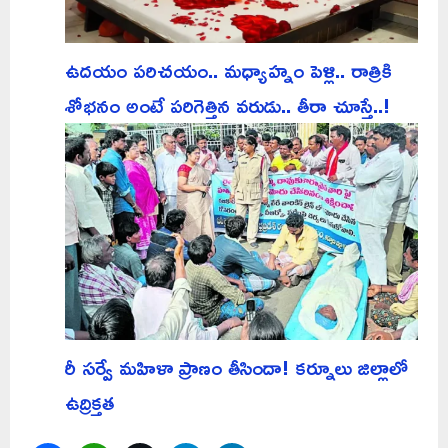
ఉదయం పరిచయం.. మధ్యాహ్నం పెళ్లి.. రాత్రికి
శోభనం అంటే పరిగెత్తిన వరుడు.. తీరా చూస్తే..!
రీ సర్వే మహిళా ప్రాణం తీసిందా! కర్నూలు జిల్లాలో
ఉద్రిక్తత