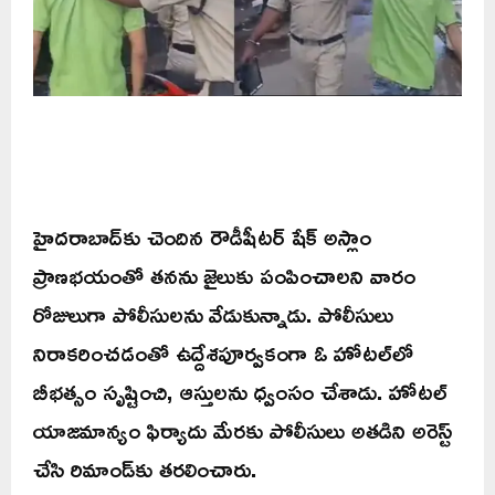
హైదరాబాద్‌కు చెందిన రౌడీషీటర్ షేక్ అస్లాం
ప్రాణభయంతో తనను జైలుకు పంపించాలని వారం
రోజులుగా పోలీసులను వేడుకున్నాడు. పోలీసులు
నిరాకరించడంతో ఉద్దేశపూర్వకంగా ఓ హోటల్‌లో
బీభత్సం సృష్టించి, ఆస్తులను ధ్వంసం చేశాడు. హోటల్
యాజమాన్యం ఫిర్యాదు మేరకు పోలీసులు అతడిని అరెస్ట్
చేసి రిమాండ్‌కు తరలించారు.