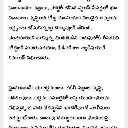
హిబానామా పత్రాలు, ఫోర్జరీ చేసిన స్టాంప్ పేపర్లతో భూ
వివాదాలు సృష్టించి కోట్ల రూపాయల విలువైన ఆస్తులను
లక్ష్యంగా చేసుకున్నట్లు దర్యాప్తులో తేలింది.
బెంగళూరులో దాక్కున్న నిందితుడిని అదుపులోకి తీసుకుని
కోర్టులో హాజరుపరచగా, 14 రోజుల జ్యుడీషియల్
రిమాండ్ విధించారు..
హైదరాబాద్: భూఆక్రమణలు, నకిలీ పత్రాల సృష్టి,
బెదిరింపులు, అక్రమ వసూళ్లతో ఆస్తి యజమానులను
వేధిస్తున్న ఓ పాత నేరస్థుడిని చాదర్‌ఘాట్ పోలీసులు
అరెస్టు చేశారు. దాదాపు దశాబ్దకాలంగా భూములపై
వివాదాలు సృష్టిస్తూ కోట్ల రూపాయల విలువైన ఆస్తులను