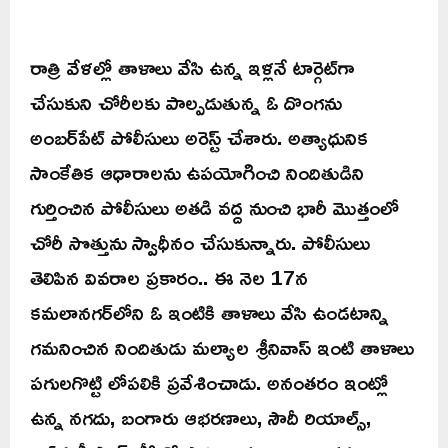
రాత్రి వేళల్లో తాళాలు వేసి ఉన్న ఇళ్లనే టార్గెట్‌గా
చేసుకుని చోరీలకు పాల్పడుతున్న ఓ దొంగను
అంబర్‌పేట్ పోలీసులు అరెస్ట్ చేశారు. అత్యాధునిక
సాంకేతిక ఆధారాలను ఉపయోగించి నిందితుడిని
గుర్తించిన పోలీసులు అతడి వద్ద నుంచి భారీ మొత్తంలో
చోరీ సొత్తును స్వాధీనం చేసుకున్నారు. పోలీసులు
తెలిపిన వివరాల ప్రకారం.. ఈ నెల 17న
కమలానగర్‌లోని ఓ ఇంటికి తాళాలు వేసి ఉండటాన్ని
గమనించిన నిందితుడు మల్యాల శ్రీనివాస్ ఇంటి తాళాలు
పగులగొట్టి లోపలికి ప్రవేశించాడు. అనంతరం ఇంట్లో
ఉన్న నగదు, బంగారు ఆభరణాలు, సౌదీ రియాల్స్,