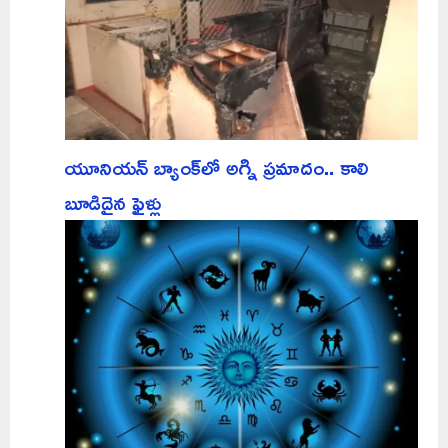
యూనియన్ బ్యాంక్‌లో అగ్ని ప్రమాదం.. కాలి
బూడిదైన ఫైళ్లు