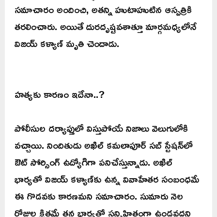
సమాచారం అందించి, అతన్ని హుటాహుటిన ఆస్పత్రికి
తరలించారు. అయితే దురదృష్టవశాత్తూ మార్గమధ్యలోనే
విజయ్ కళ్యాణ్ మృతి చెందాడు.
హత్యకు కారణం ఇదేనా..?
పోలీసుల దర్యాప్తులో విస్తుపోయే నిజాలు వెలుగులోకి
వచ్చాయి. నిందితుడు అఖిల్ కమలాపూర్ సబ్ స్టేషన్‌లో
ఔట్ సోర్సింగ్ ఉద్యోగిగా పనిచేస్తున్నాడు. అఖిల్
భార్యతో విజయ్ కళ్యాణ్‌కు ఉన్న వివాహేతర సంబంధమే
ఈ గొడవకు కారణమని సమాచారం. సుమారు నెల
రోజుల క్రితమే తన భార్యతో సన్నిహితంగా ఉండవద్దని