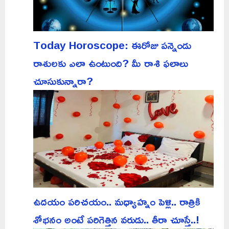
Today Horoscope: ఈరోజు పన్నెండు
రాశులకు ఎలా ఉంటుంది? మీ రాశి ఫలాలు
చూసుకున్నారా?
ఉదయం పరిచయం.. మధ్యాహ్నం పెళ్లి.. రాత్రికి
శోభనం అంటే పరిగెత్తిన వరుడు.. తీరా చూస్తే..!