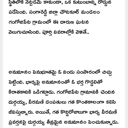
స్థితిలోకి నెట్టడమే కాకుండా, ఒక కుటుంబాన్ని రోడ్డున
పడేసింది. సంగారెడ్డి జిల్లా చౌటకూర్ మండలం
గంగోజిపేట గ్రామంలో ఈ దారుణ ఘటన
వెలుగుచూసింది. పూర్తి వివరాల్లోకి వెళితే..
అనుమానం పెనుభూతమై ఓ నిండు సంసారంలో చిచ్చు
పెట్టింది. భార్యపై అనుమానంతో ఓ భర్త గొడ్డలితో
కిరాతకానికి ఒడిగట్టాడు. గంగోజిపేట గ్రామానికి చెందిన
దుర్గయ్య, వీరమణి దంపతులు గత కొంతకాలంగా కలిసి
జీవిస్తున్నారు. అయితే, గత కొద్దిరోజులుగా భార్య వీరమణి
ప్రవర్తనపై దుర్గయ్య తీవ్రమైన అనుమానం పెంచుకున్నాడు.