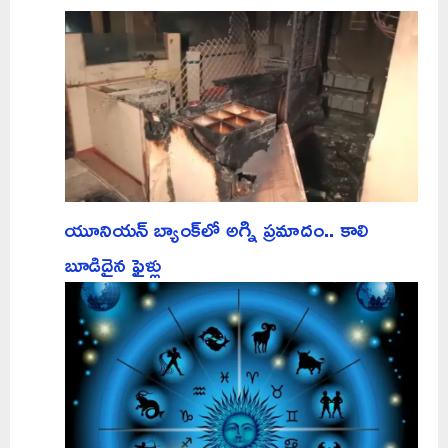
యూనియన్ బ్యాంక్‌లో అగ్ని ప్రమాదం.. కాలి
బూడిదైన ఫైళ్లు