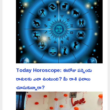
Today Horoscope: ఈరోజు పన్నెండు
రాశులకు ఎలా ఉంటుంది? మీ రాశి ఫలాలు
చూసుకున్నారా?