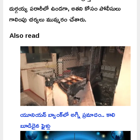
దుర్గయ్య పరారీలో ఉండగా, అతని కోసం పోలీసులు
గాలింపు చర్యలు ముమ్మరం చేశారు.
Also read
యూనియన్ బ్యాంక్‌లో అగ్ని ప్రమాదం.. కాలి
బూడిదైన ఫైళ్లు