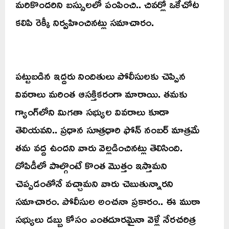
మరికొందరిని బస్సులలో పంపించి.. చివర్లో ఒకేచోట
కలిపి రెక్కీ నిర్వహించినట్లు సమాచారం.
పట్టుబడిన ఇద్దరు నిందితులు పోలీసులకు చెప్పిన
వివరాలు మరింత ఆసక్తికరంగా మారాయి. తమకు
గ్యాంగ్‌లోని మిగతా సభ్యుల వివరాలు కూడా
తెలియవని.. ప్రధాన సూత్రధారి ఫోన్ నంబర్ మాత్రమే
తమ వద్ద ఉందని వారు వెల్లడించినట్లు తెలిసింది.
దోపిడీలో పాల్గొంటే కొంత మొత్తం ఇస్తామని
చెప్పడంతోనే వచ్చామని వారు చెబుతున్నారని
సమాచారం. పోలీసుల అంచనా ప్రకారం.. ఈ ముఠా
సభ్యులు డబ్బు కోసం ఎంతదూరమైనా వెళ్లే నేరచరిత్ర