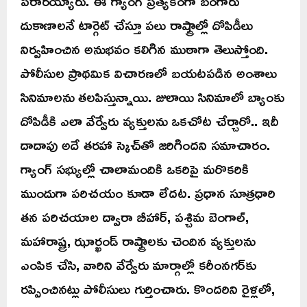
పరారయ్యారు. ఈ గ్యాంగ్ ప్రత్యేకంగా బంగారు
దుకాణాలనే టార్గెట్ చేస్తూ పలు రాష్ట్రాల్లో దోపిడీలు
నిర్వహించిన అనుభవం కలిగిన ముఠాగా తెలుస్తోంది.
పోలీసుల ప్రాథమిక విచారణలో బయటపడిన అంశాలు
సినిమాలను తలపిస్తున్నాయి. జులాయి సినిమాలో బ్యాంకు
దోపిడీకి ఎలా వేర్వేరు వ్యక్తులను ఒకచోట చేర్చారో.. ఇదీ
దాదాపు అదే తరహా స్కెచ్‌తో జరిగిందని సమాచారం.
గ్యాంగ్ సభ్యుల్లో చాలామందికి ఒకరిపై మరొకరికి
ముందుగా పరిచయం కూడా లేదట. ప్రధాన సూత్రధారి
తన పరిచయాల ద్వారా బీహార్, పశ్చిమ బెంగాల్,
మహారాష్ట్ర, ఝార్ఖండ్ రాష్ట్రాలకు చెందిన వ్యక్తులను
ఎంపిక చేసి, వారిని వేర్వేరు మార్గాల్లో కరీంనగర్‌కు
రప్పించినట్లు పోలీసులు గుర్తించారు. కొందరిని రైళ్లలో,