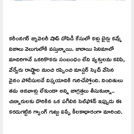
కరీంనగర్ జ్యువెలరీ షాప్ దోపిడీ కేసులో కళ్లు బైర్లు కమ్మే
నిజాలు వెలుగులోకి వస్తున్నాయి. జులాయి సినిమాలో
మాదిరిగానే ఒకరికొకరు సంబంధం లేని వ్యక్తులను కలిపి,
వేర్వేరు రాష్ట్రాల నుంచి రప్పించి మాస్టర్ స్కెచ్ వేసిన
వైనం పోలీసులనే విస్మయానికి గురిచేస్తోంది. నిందితులు
తమ ఆనవాళ్లు లేకుండా అన్ని జాగ్రత్తలు తీసుకున్నా..
చిన్నారులకు దొరికిన ఒక పగిలిన సెల్‌ఫోన్ ఇప్పుడు ఈ
కరడుగట్టిన గ్యాంగ్ గుట్టు విప్పే కీలకాధారంగా మారింది.