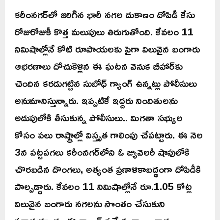
కరీంనగర్‌లో జరిగిన భారీ నగల దుకాణం దోపిడీ కేసు
రోజురోజుకీ కొత్త మలుపులు తిరుగుతోంది. కేవలం 11
నిమిషాల్లోనే కోటి రూపాయలకు పైగా విలువైన బంగారు
ఆభరణాలు దోచుకెళ్లిన ఈ ఘటన వెనుక బీహార్‌కు
చెందిన కరడుగట్టిన సుబోధ్ గ్యాంగ్ ఉన్నట్లు పోలీసులు
అనుమానిస్తున్నారు. ఇప్పటికే ఇద్దరు నిందితులను
అదుపులోకి తీసుకున్న పోలీసులు.. మిగతా సభ్యుల
కోసం పలు రాష్ట్రాల్లో విస్తృత గాలింపు చేపట్టారు. ఈ నెల
3న పట్టపగలు కరీంనగర్‌లోని ఓ జ్యువెలరీ షాపులోకి
చొరబడిన దొంగలు, అత్యంత ప్రణాళికాబద్ధంగా దోపిడీకి
పాల్పడ్డారు. కేవలం 11 నిమిషాల్లోనే రూ.1.05 కోట్ల
విలువైన బంగారు నగలను సొంతం చేసుకుని