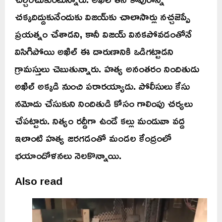
చక్కదిద్దుకునేందుకు విజయ్‌కు చాలాసార్లు నచ్చజెప్పే
ప్రయత్నం చేశాడని, కానీ విజయ్ వినకపోవడంతోనే
విసిగిపోయి అఖిల్ ఈ దారుణానికి ఒడిగట్టాడని
గ్రామస్తులు చెబుతున్నారు. హత్య అనంతరం నిందితుడు
అఖిల్ అక్కడి నుంచి పరారయ్యాడు. పోలీసులు కేసు
నమోదు చేసుకుని నిందితుడి కోసం గాలింపు చర్యలు
చేపట్టారు. నిత్యం రద్దీగా ఉండే కల్లు మండువా వద్ద
ఇలాంటి హత్య జరగడంతో మండల కేంద్రంలో
భయాందోళనలు నెలకొన్నాయి.
Also read