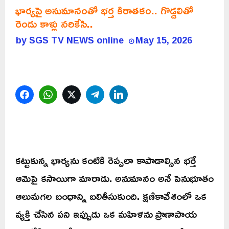
భార్యపై అనుమానంతో భర్త కిరాతకం.. గొడ్డలితో
రెండు కాళ్లు నరికేసి..
by
SGS TV NEWS online
May 15, 2026
Facebook
WhatsApp
Twitter
Telegram
LinkedIn
కట్టుకున్న భార్యను కంటికి రెప్పలా కాపాడాల్సిన భర్తే
ఆమెపై కసాయిగా మారాడు. అనుమానం అనే పెనుభూతం
ఆలుమగల బంధాన్ని బలితీసుకుంది. క్షణికావేశంలో ఒక
వ్యక్తి చేసిన పని ఇప్పుడు ఒక మహిళను ప్రాణాపాయ