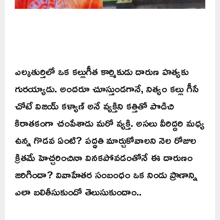
ఎల్కతుర్తిలో ఒక కల్లుగీత కార్మికుడు దారుణ హత్యకు
గురయ్యాడు. అందరూ చూస్తుండగానే, నిత్యం కల్లు గీసే
చోటే విజయ్ కళ్యాణ్ అనే వ్యక్తిని కత్తితో పొడిచి
కిరాతకంగా చంపేశాడు మరో వ్యక్తి. అసలు వీరిద్దరి మధ్య
ఉన్న గొడవ ఏంటి? పద్ధతి మార్చుకోవాలని నెల రోజుల
క్రితమే హెచ్చరించినా వినకపోవడంతోనే ఈ దారుణం
జరిగిందా? వివాహేతర సంబంధం ఒక నిండు ప్రాణాన్ని
ఎలా బలితీసుకుందో తెలుసుకుందాం..