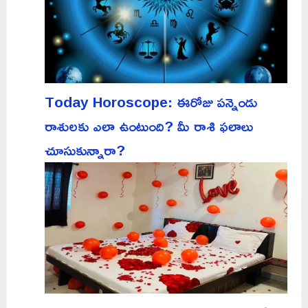
Today Horoscope: ఈరోజు పన్నెండు
రాశులకు ఎలా ఉంటుంది? మీ రాశి ఫలాలు
చూసుకున్నారా?