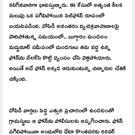
కలిగినవారిగా భావిస్తున్నారు. ఈ కేసులో అత్యంత కీలక
మలుపు ఒక పగిలిపోయిన సెల్‌ఫోన్ రూపంలో
బయటపడింది. దోపిడీ అనంతరం ద్విచక్రవాహనాలపై
పారిపోతున్న సమయంలో.. బుగ్గారం మండలం
మద్దునూర్ సమీపంలో దుండగులు తమ వద్ద ఉన్న
ఫోన్‌ను నేలకేసి కొట్టి ధ్వంసం చేసి వెళ్లిపోయారు.
అయితే అదే ఫోన్ అక్కడ ఆడుకుంటున్న చిన్నారుల చేతికి
చిక్కింది.
దోపిడీ వార్తలు పెద్ద ఎత్తున ప్రచారంలో ఉండటంతో
గ్రామస్థులు ఆ ఫోన్‌ను పోలీసులకు అప్పగించారు. ఫోన్
పగిలిపోయినా అందులోని డేటా కొంతవరకు రికవర్