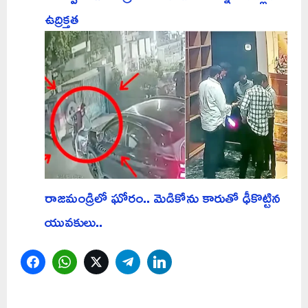
ఉద్రిక్తత
రాజమండ్రిలో ఘోరం.. మెడికోను కారుతో ఢీకొట్టిన
యువకులు..
Facebook
WhatsApp
Twitter
Telegram
LinkedIn