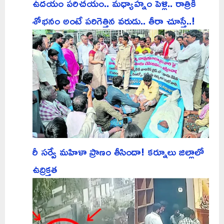
ఉదయం పరిచయం.. మధ్యాహ్నం పెళ్లి.. రాత్రికి
శోభనం అంటే పరిగెత్తిన వరుడు.. తీరా చూస్తే..!
రీ సర్వే మహిళా ప్రాణం తీసిందా! కర్నూలు జిల్లాలో
ఉద్రిక్తత