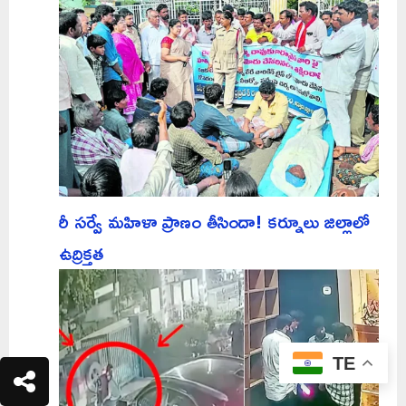
రీ సర్వే మహిళా ప్రాణం తీసిందా! కర్నూలు జిల్లాలో
ఉద్రిక్తత
TE