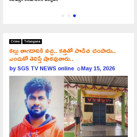
Crime
Telangana
కల్లు తాగడానికి వచ్చి.. కత్తితో పొడిచి చంపాడు..
ఎందుకో తెలిస్తే షాకవుతారు..
by
SGS TV NEWS online
May 15, 2026