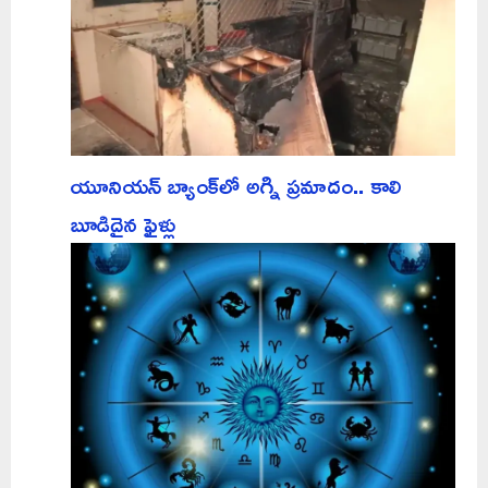
యూనియన్ బ్యాంక్‌లో అగ్ని ప్రమాదం.. కాలి
బూడిదైన ఫైళ్లు