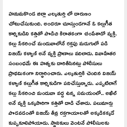
హనుమకొండ జిల్లా ఎల్కతుర్తి లో దారుణం
చోటుచేసుకుంది. అందరూ చూస్తుండగానే ఓ కల్లుగీత
కార్మికుడిని కత్తితో పొడిచి కిరాతకంగా చంపేశాడో వ్యక్తి.
కల్లు సేకరించే మండువాలోనే రక్తపు మడుగులో పడి
విజయ్ కళ్యాణ్ అనే వ్యక్తి ప్రాణాలు వదిలాడు. వివాహేతర
సంబంధమే ఈ హత్యకు దారితీసినట్లు పోలీసులు
ప్రాథమికంగా నిర్ధారించారు. ఎల్కతుర్తికి చెందిన విజయ్
కళ్యాణ్ కల్లుగీత కార్మికుడిగా పనిచేస్తున్నాడు. ఎప్పటిలాగే
కల్లు సేకరించి మండువా వద్ద ఉన్న సమయంలో.. అఖిల్
అనే వ్యక్తి ఒక్కసారిగా కత్తితో దాడి చేశాడు. పలుమార్లు
పొడవడంతో విజయ్ తీవ్ర రక్తగాయాలతో అక్కడికక్కడే
కుప్పకూలిపోయాడు. స్థానికులు వెంటనే పోలీసులకు