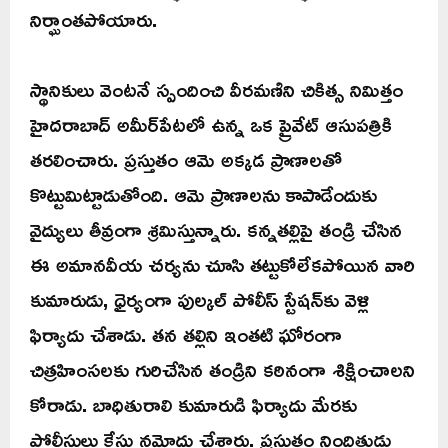
నిర్ఘాంతపోయారు.
స్థానికులు వెంటనే స్పందించి వీరమణిని చికిత్స నిమిత్తం
హైదరాబాద్‌ అమీర్‌పేటలో ఉన్న ఒక ప్రైవేట్ ఆసుపత్రికి
తరలించారు. ప్రస్తుతం ఆమె అక్కడ ప్రాణాలతో
కొట్టుమిట్టాడుతోంది. ఆమె ప్రాణాలను కాపాడేందుకు
వైద్యులు తీవ్రంగా శ్రమిస్తున్నారు. కన్నతల్లిపై తండ్రి చేసిన
ఈ అమానవీయ చర్యను చూసి తట్టుకోలేకపోయిన వారి
కుమారుడు, ధైర్యంగా పుల్కల్ పోలీస్ స్టేషన్‌కు వెళ్లి
ఫిర్యాదు చేశాడు. తన తల్లిని ఇంతటి ఘోరంగా
చిత్రహింసలకు గురిచేసిన తండ్రిని కఠినంగా శిక్షించాలని
కోరాడు. బాధితురాలి కుమారుడి ఫిర్యాదు మేరకు
పోలీసులు కేసు నమోదు చేశారు. ప్రస్తుతం నిందితుడు