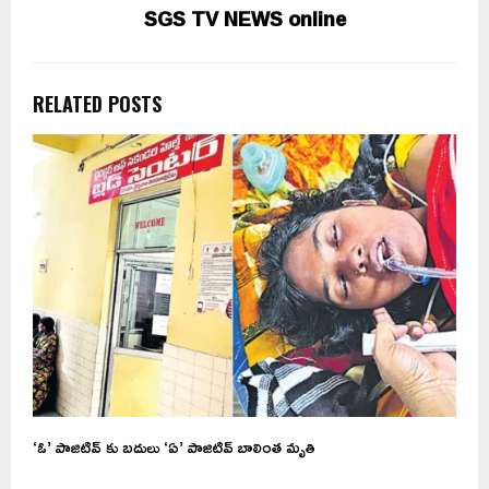
SGS TV NEWS online
RELATED POSTS
‘ఓ’ పాజిటివ్ కు బదులు ‘ఏ’ పాజిటివ్ బాలింత మృతి