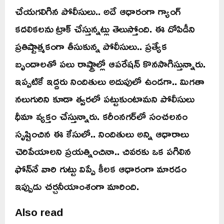
చేయగలిగిన పోలీసులు.. అదే ఆధారంగా గ్యాంగ్
కదలికలను ట్రాక్ చేస్తున్నట్లు తెలుస్తోంది. ఈ దోపిడీని
ప్రతిష్టాత్మకంగా తీసుకున్న పోలీసులు.. ప్రత్యేక
బృందాలతో పలు రాష్ట్రాల్లో ఆపరేషన్ కొనసాగిస్తున్నారు.
ఇప్పటికే ఇద్దరు నిందితులు అదుపులో ఉండగా.. మిగతా
నలుగురిని కూడా త్వరలో పట్టుకుంటామని పోలీసులు
ధీమా వ్యక్తం చేస్తున్నారు. కరీంనగర్‌లో సంచలనం
సృష్టించిన ఈ కేసులో.. నిందితులు అన్ని ఆధారాలు
చెరిపేయాలని ప్రయత్నించినా.. చివరకు ఒక పగిలిన
ఫోన్‌నే వారి గుట్టు విప్పే కీలక ఆధారంగా మారడం
ఇప్పుడు చర్చనీయాంశంగా మారింది.
Also read