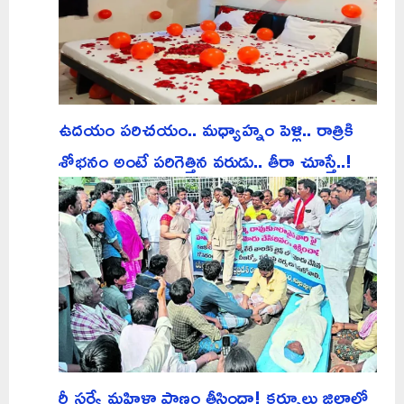
ఉదయం పరిచయం.. మధ్యాహ్నం పెళ్లి.. రాత్రికి
శోభనం అంటే పరిగెత్తిన వరుడు.. తీరా చూస్తే..!
రీ సర్వే మహిళా ప్రాణం తీసిందా! కర్నూలు జిల్లాలో