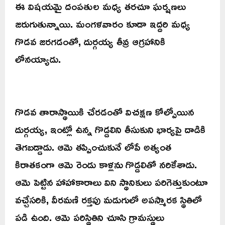
ఈ విషయమై దంపతుల మధ్య తరచూ ఘర్షణలు
జరుగుతున్నాయి. మంగళవారం కూడా ఇద్దరి మధ్య
గొడవ జరగడంతో, దుర్గయ్య తీవ్ర ఆగ్రహానికి
లోనయ్యాడు.
గొడవ తారాస్థాయికి చేరడంతో విచక్షణ కోల్పోయిన
దుర్గయ్య, ఇంట్లో ఉన్న గొడ్డలిని తీసుకుని భార్యపై దాడికి
తెగబడ్డాడు. ఆమె తప్పించుకునే లోపే అత్యంత
కిరాతకంగా ఆమె రెండు కాళ్లను గొడ్డలితో నరికేశాడు.
ఆమె పెట్టిన హాహాకారాలు విని స్థానికులు పరిగెత్తుకుంటూ
వచ్చేసరికి, వీరమణి రక్తపు మడుగులో అపస్మారక స్థితిలో
పడి ఉంది. ఆమె పరిస్థితిని చూసి గ్రామస్థులు