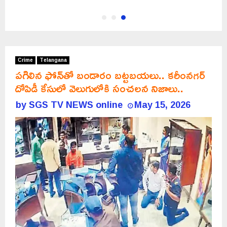
Crime
Telangana
పగిలిన ఫోన్‌తో బండారం బట్టబయలు.. కరీంనగర్‌
దోపిడీ కేసులో వెలుగులోకి సంచలన నిజాలు..
by
SGS TV NEWS online
May 15, 2026