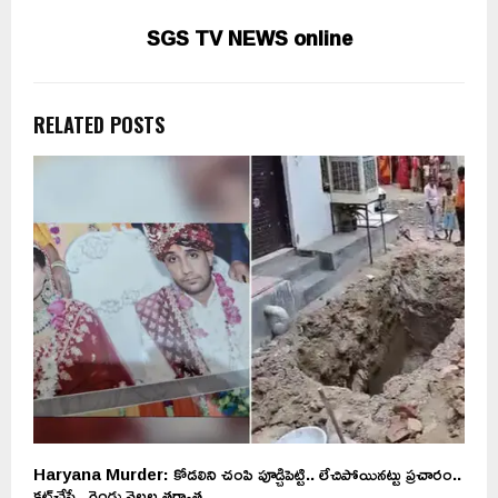
SGS TV NEWS online
RELATED POSTS
Haryana Murder: కోడలిని చంపి పూడ్చిపెట్టి.. లేచిపోయినట్టు ప్రచారం..
కట్‌చేస్తే.. రెండు నెలల తర్వాత..