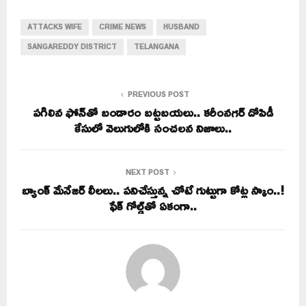
ATTACKS WIFE
CRIME NEWS
HUSBAND
SANGAREDDY DISTRICT
TELANGANA
PREVIOUS POST
పగిలిన ఫోన్‌తో బండారం బట్టబయలు.. కరీంనగర్‌ దోపిడీ
కేసులో వెలుగులోకి సంచలన నిజాలు..
NEXT POST
బ్యాంక్‌ మేనేజర్ లీలలు.. పనిచేస్తున్న చోటే గుట్టుగా కోట్ల స్కాం..!
ఫేక్‌ గోల్డ్‌తో ఏకంగా..