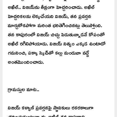
అఖిల్.. విజయ్‌ను తీవ్రంగా హెచ్చరించాడు. అఖిల్
హెచ్చరికలను లెక్కచేయని విజయ్, తన ప్రవర్తన
మార్చుకోకపోగా మరింత భరితెగించినట్లు తెలుస్తోంది.
తన కాపురంలో విజయ్ చిచ్చు పెడుతున్నాడనే కోపంతో
అఖిల్ రగిలిపోయాడు. విజయ్ నిత్యం ఎక్కడ ఉంటాడో
గమనించి, పక్కా స్కెచ్‌తో కల్లు మండువా వద్దే
అంతమొందించాడు.
గ్రామస్తుల మాట..
విజయ్ కళ్యాణ్ ప్రవర్తనపై స్థానికులు రకరకాలుగా
చర్చించుకుంటున్నారు. అఖిల్ తన కాపురాన్ని