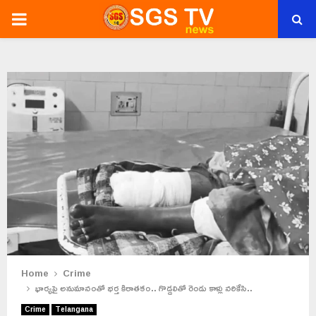
PRIMARY
MENU
Home
Crime
భార్యపై అనుమానంతో భర్త కిరాతకం.. గొడ్డలితో రెండు కాళ్లు నరికేసి..
Crime
Telangana