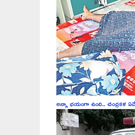
అన్నా భయంగా ఉంది.. చంద్రకళ ఏదేద