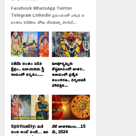
Facebook WhatsApp Twitter
Telegram LinkedIn ప్రపంచంలో ఎక్కడ ఏ
వింతలు విశేషాలు చోటు చేసుకున్నా వెంటనే...
సతీదేవి దంతం పడిన
మావూళ్ళమ్మకు
క్షేత్రం.. వినాయకుడు స్త్రీ
జేష్ఠమాసంలో జాతర..
రూపంలో దర్శనం.....
ఆశాఢంలో ప్రత్యేక
అలంకరణ.. దర్శనానికి
పోటెత్తిన...
Spirituality: మడి
నేటి జాతకములు…15
వంట అంటే ఏంటి… ఇది
మే, 2024