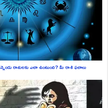
ెండు రాశులకు ఎలా ఉంటుంది? మీ రాశి ఫలాలు