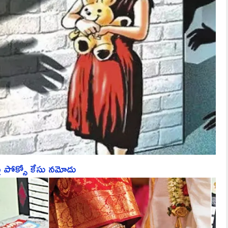
పై పోక్సో కేసు నమోదు