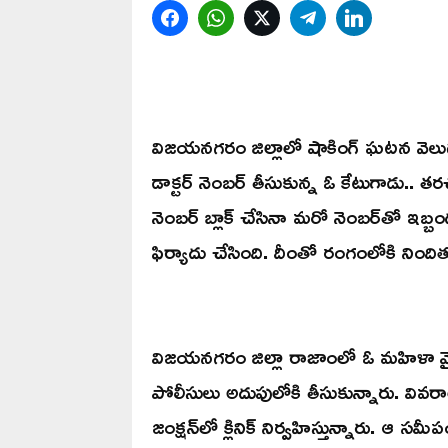
Facebook
WhatsApp
Twitter
Telegram
LinkedIn
విజయనగరం జిల్లాలో షాకింగ్ ఘటన వెలుగు చూ
డాక్టర్ నెంబర్ తీసుకున్న ఓ కేటుగాడు.. తరచ
నెంబర్ బ్లాక్ చేసినా మరో నెంబర్‌తో ఇబ్బ
ఫిర్యాదు చేసింది. దీంతో రంగంలోకి నింది
విజయనగరం జిల్లా రాజాంలో ఓ మహిళా వైద్
పోలీసులు అదుపులోకి తీసుకున్నారు. వివరాల్ల
జంక్షన్‌లో క్లినిక్ నిర్వహిస్తున్నారు. ఆ సమీపంల