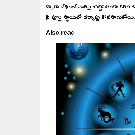
ద్వారా వేధించే వారిపై చట్టపరంగా కఠి
పై పూర్తి స్థాయిలో దర్యాప్తు కొనసాగుతోంది
Also read