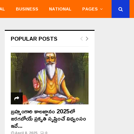
AL
BUSINESS
NATIONAL
PAGES
POPULAR POSTS
బ్రహ్మంగారి కాలజ్ఞానం 2025లో
జరగబోయే ప్రకృతి సృష్టించే విధ్వంసం
ఇదే...
April 8, 2025
0