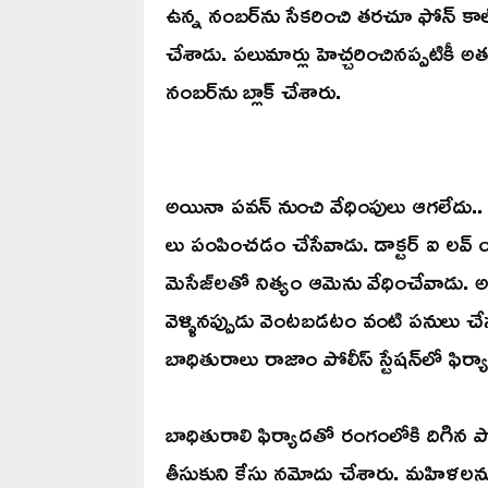
ఉన్న నంబర్‌ను సేకరించి తరచూ ఫోన్ కాల్
చేశాడు. పలుమార్లు హెచ్చరించినప్పటికీ అతన
నంబర్‌ను బ్లాక్ చేశారు.
అయినా పవన్‌ నుంచి వేధింపులు ఆగలేదు..
లు పంపించడం చేసేవాడు. డాక్టర్ ఐ లవ్ యూ.
మెసేజ్‌లతో నిత్యం ఆమెను వేధించేవాడు. అంతట
వెళ్ళినప్పుడు వెంటబడటం వంటి పనులు చేస
బాధితురాలు రాజాం పోలీస్ స్టేషన్‌లో ఫిర్య
బాధితురాలి ఫిర్యాదతో రంగంలోకి దిగిన 
తీసుకుని కేసు నమోదు చేశారు. మహిళలను 