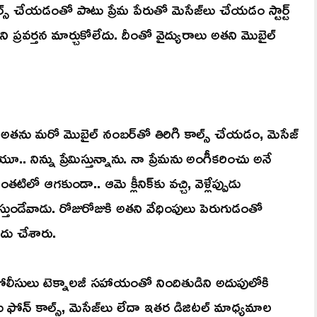
స్ చేయడంతో పాటు ప్రేమ పేరుతో మెసేజ్‌లు చేయడం స్టార్ట్
ి ప్రవర్తన మార్చుకోలేదు. దీంతో వైద్యురాలు అతని మొబైల్
 అతను మరో మొబైల్ నంబర్‌తో తిరిగి కాల్స్ చేయడం, మెసేజ్
. నిన్ను ప్రేమిస్తున్నాను. నా ప్రేమను అంగీకరించు అనే
ిలో ఆగకుండా.. ఆమె క్లీనిక్‌కు వచ్చి, వెళ్లేప్పుడు
్తుండేవాడు. రోజురోజుకి అతని వేధింపులు పెరుగుడంతో
ాదు చేశారు.
పోలీసులు టెక్నాలజీ సహాయంతో నిందితుడిని అదుపులోకి
ఫోన్ కాల్స్, మెసేజ్‌లు లేదా ఇతర డిజిటల్ మాధ్యమాల