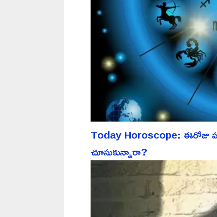
Today Horoscope: ఈరోజు పన్న
చూసుకున్నారా?