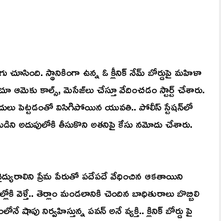
సింది. స్థానికింగా ఉన్న ఓ క్లీనిక్ నేమ్‌ బోర్డుపై మహిళా
ూ ఆమెకు కాల్స్, మెసేజ్‌లు చేస్తూ వేదించడం స్టార్ట్ చేశారు.
ందులు పెట్టడంతో విసిగిపోయిన యువతి.. పోలీస్ స్టేషన్‌లో
తుడిని అదుపులోకి తీసుకొని అతనిపై కేసు నమోదు చేశారు.
యురాలిని ప్రేమ పేరుతో పదేపదే వేధించిన ఆకతాయిని
ోకి వెళ్తే.. తెర్లాం మండలానికి చెందిన బాధితురాలు బొబ్బిలి
ోనే షాపు నిర్వహిస్తున్న పవన్ అనే వ్యక్తి.. క్లినిక్‌ బోర్డు పై