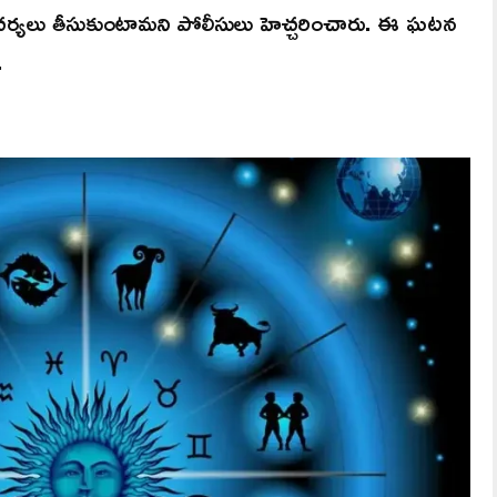
న చర్యలు తీసుకుంటామని పోలీసులు హెచ్చరించారు. ఈ ఘటన
.