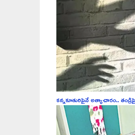
కన్నకూతురిపైనే అత్యాచారం.. తండ్రి