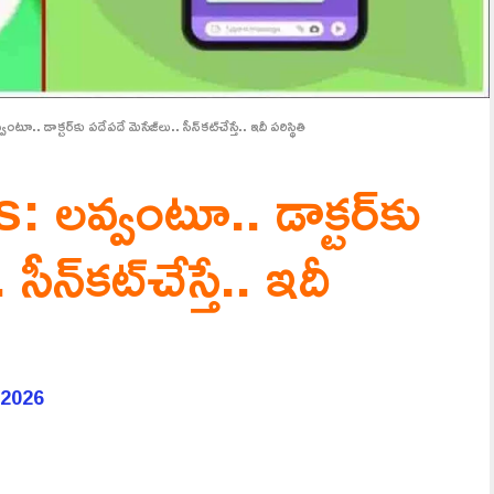
డాక్టర్‌కు పదేపదే మెసేజ్‌లు.. సీన్‌కట్‌చేస్తే.. ఇదీ పరిస్థితి
వ్వంటూ.. డాక్టర్‌కు
సీన్‌కట్‌చేస్తే.. ఇదీ
 2026