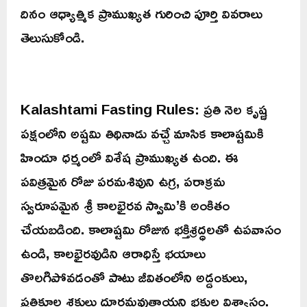
దినం ఆధ్యాత్మిక ప్రాముఖ్యత గురించి పూర్తి వివరాలు
తెలుసుకోండి.
Kalashtami Fasting Rules: ప్రతి నెల కృష్ణ
పక్షంలోని అష్టమి తిథినాడు వచ్చే మాసిక కాలాష్టమికి
హిందూ ధర్మంలో విశేష ప్రాముఖ్యత ఉంది. ఈ
పవిత్రమైన రోజు పరమశివుని ఉగ్ర, పరాక్రమ
స్వరూపమైన శ్రీ కాలభైరవ స్వామి’కి అంకితం
చేయబడింది. కాలాష్టమి రోజున భక్తిశ్రద్ధలతో ఉపవాసం
ఉండి, కాలభైరవుడిని ఆరాధిస్తే భయాలు
తొలగిపోవడంతో పాటు జీవితంలోని అడ్డంకులు,
ప్రతికూల శక్తులు దూరమవుతాయని భక్తుల విశ్వాసం.