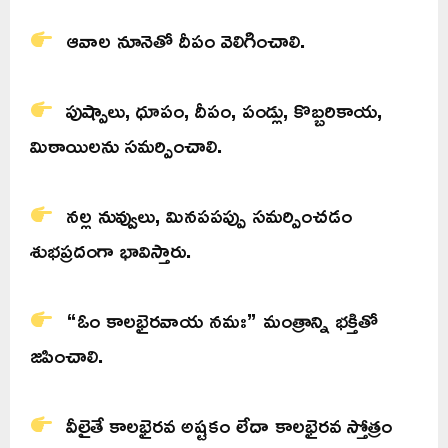
ఆవాల నూనెతో దీపం వెలిగించాలి.
పుష్పాలు, ధూపం, దీపం, పండ్లు, కొబ్బరికాయ,
మిఠాయిలను సమర్పించాలి.
నల్ల నువ్వులు, మినపపప్పు సమర్పించడం
శుభప్రదంగా భావిస్తారు.
“ఓం కాలభైరవాయ నమః” మంత్రాన్ని భక్తితో
జపించాలి.
వీలైతే కాలభైరవ అష్టకం లేదా కాలభైరవ స్తోత్రం