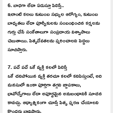
6. బాధగా లేదా ఏడుస్తూ పిలిస్తే..
ఇలాంటి కలలు కుటుంబ సభ్యుల ఆరోగ్యం, కుటుంబ
బాధ్యతలు లేదా పూర్వీకులకు సంబంధించిన కర్మలను
గుర్తు చేసే సంకేతాలుగా సంప్రదాయ విశ్వాసాలు
చెబుతాయి. పితృదేవతలను స్మరించాలని పెద్దలు
సూచిస్తారు.
7. పదే పదే ఒకే వ్యక్తి కలలో పిలిస్తే
ఒకే చనిపోయిన వ్యక్తి తరచూ కలలో కనిపిస్తుంటే, అది
మనసులో ఇంకా పూర్తిగా తగ్గని జ్ఞాపకాలు,
భావోద్వేగాలు లేదా అపూర్ణమైన అనుబంధానికి సూచన
కావచ్చు. ఆధ్యాత్మికంగా చూస్తే పితృ స్మరణ చేయాలని
కొందరు భావిస్తారు.