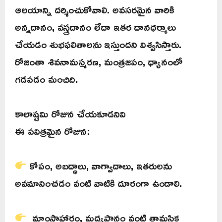
ఆలయాన్ని దర్శించుకోవాలి. అవసరమైన వారికి
అన్నదానం, వస్త్రదానం లేదా ఇతర దానధర్మాలు
చేయడం శుభఫలితాలను ఇస్తుందని విశ్వసిస్తారు.
రోజంతా శివనామస్మరణ, మంత్రజపం, ధ్యానంలో
గడపడం మంచిది.
కాలాష్టమి రోజున చేయకూడనివి
ఈ పవిత్రమైన రోజున:
కోపం, అబద్ధాలు, వాగ్వాదాలు, ఇతరులను
అవమానించడం వంటి వాటికి దూరంగా ఉండాలి.
మాంసాహారం, మద్యపానం వంటి తామసిక