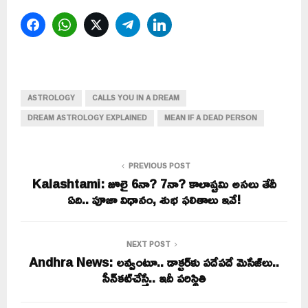
Facebook
WhatsApp
Twitter
Telegram
LinkedIn
ASTROLOGY
CALLS YOU IN A DREAM
DREAM ASTROLOGY EXPLAINED
MEAN IF A DEAD PERSON
PREVIOUS POST
Kalashtami: జూలై 6నా? 7నా? కాలాష్టమి అసలు తేదీ
ఏది.. పూజా విధానం, శుభ ఫలితాలు ఇవే!
NEXT POST
Andhra News: లవ్వంటూ.. డాక్టర్‌కు పదేపదే మెసేజ్‌లు..
సీన్‌కట్‌చేస్తే.. ఇదీ పరిస్థితి