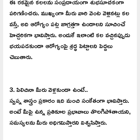
ఈ రకమైన కలలను సంప్రదాయంగా శుభసూచకంగా
పరిగణించరు. ముఖ్యంగా మీరు వారి వెంట వెళ్లినట్లు కల
వస్తే, అది ఆరోగ్యం పట్ల జాగ్రత్తగా ఉండాలని సూచించే
హెచ్చరికగా భావిస్తారు. అందుకే ఇలాంటి కల వచ్చినప్పుడు
భయపడకుండా ఆరోగ్యంపై శ్రద్ధ పెట్టాలని పెద్దలు
చెబుతారు.
3. పిలిచినా మీరు వెళ్లకుండా ఉంటే..
స్వప్న శాస్త్రం ప్రకారం ఇది మంచి సంకేతంగా భావిస్తారు.
అంటే మీపై ఉన్న ప్రతికూల ప్రభావాలు తొలగిపోతాయని,
సమస్యలను మీరు అధిగమిస్తారని విశ్వసిస్తారు.