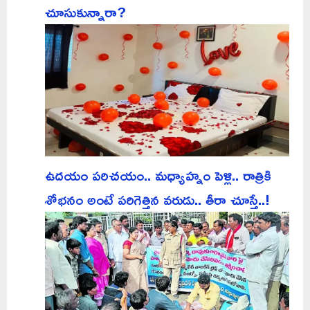
చూసుకున్నారా?
ఉదయం పరిచయం.. మధ్యాహ్నం పెళ్లి.. రాత్రికి
శోభనం అంటే పరిగెత్తిన వరుడు.. తీరా చూస్తే..!