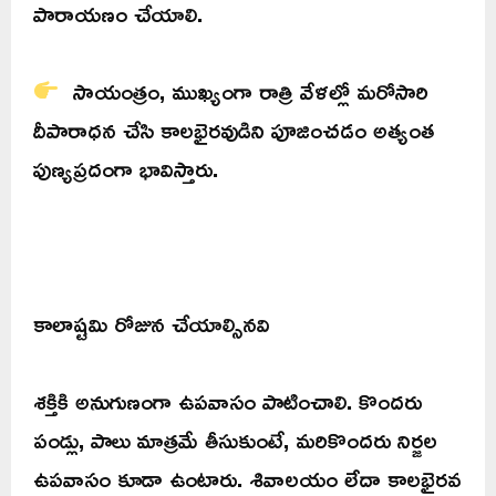
పారాయణం చేయాలి.
సాయంత్రం, ముఖ్యంగా రాత్రి వేళల్లో మరోసారి
దీపారాధన చేసి కాలభైరవుడిని పూజించడం అత్యంత
పుణ్యప్రదంగా భావిస్తారు.
కాలాష్టమి రోజున చేయాల్సినవి
శక్తికి అనుగుణంగా ఉపవాసం పాటించాలి. కొందరు
పండ్లు, పాలు మాత్రమే తీసుకుంటే, మరికొందరు నిర్జల
ఉపవాసం కూడా ఉంటారు. శివాలయం లేదా కాలభైరవ