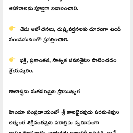
ఆహారాలను పూర్తిగా నివారించాలి.
చెడు ఆలోచనలు, దుష్ప్రవర్తనలకు దూరంగా ఉండి
సంయమనంతో ప్రవర్తించాలి.
భక్తి, ప్రశాంతత, సాత్విక జీవనశైలిని పాటించడం
శ్రేయస్కరం.
కాలాష్టమి మతపరమైన ప్రాముఖ్యత
హిందూ సంప్రదాయంలో శ్రీ కాలభైరవుడు పరమశివుని
అత్యంత శక్తివంతమైన పరాక్రమ స్వరూపంగా
భావించబడతాడు. ఆయనను కాలానికి అధిపతి, కాశీ