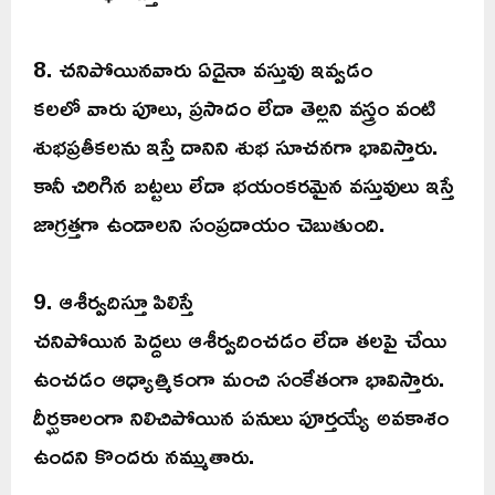
8. చనిపోయినవారు ఏదైనా వస్తువు ఇవ్వడం
కలలో వారు పూలు, ప్రసాదం లేదా తెల్లని వస్త్రం వంటి
శుభప్రతీకలను ఇస్తే దానిని శుభ సూచనగా భావిస్తారు.
కానీ చిరిగిన బట్టలు లేదా భయంకరమైన వస్తువులు ఇస్తే
జాగ్రత్తగా ఉండాలని సంప్రదాయం చెబుతుంది.
9. ఆశీర్వదిస్తూ పిలిస్తే
చనిపోయిన పెద్దలు ఆశీర్వదించడం లేదా తలపై చేయి
ఉంచడం ఆధ్యాత్మికంగా మంచి సంకేతంగా భావిస్తారు.
దీర్ఘకాలంగా నిలిచిపోయిన పనులు పూర్తయ్యే అవకాశం
ఉందని కొందరు నమ్ముతారు.