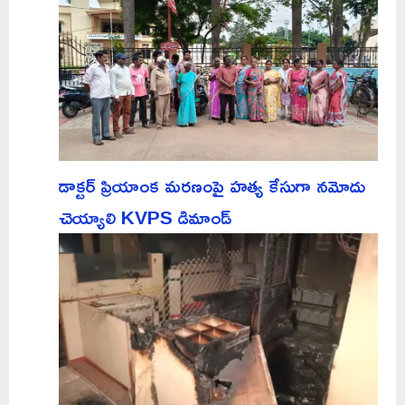
డాక్టర్ ప్రియాంక మరణంపై హత్య కేసుగా నమోదు
చెయ్యాలి KVPS డిమాండ్