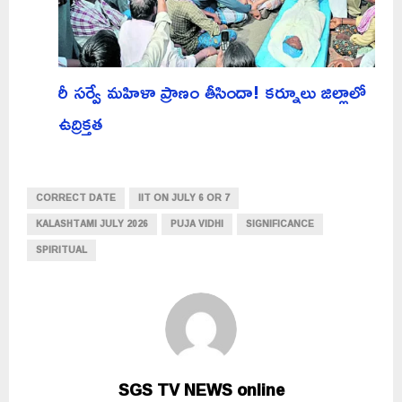
రీ సర్వే మహిళా ప్రాణం తీసిందా! కర్నూలు జిల్లాలో
ఉద్రిక్తత
CORRECT DATE
IIT ON JULY 6 OR 7
KALASHTAMI JULY 2026
PUJA VIDHI
SIGNIFICANCE
SPIRITUAL
SGS TV NEWS online