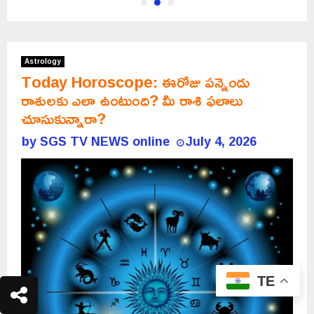
Astrology
Today Horoscope: ఈరోజు పన్నెండు
రాశులకు ఎలా ఉంటుంది? మీ రాశి ఫలాలు
చూసుకున్నారా?
by
SGS TV NEWS online
July 4, 2026
TE