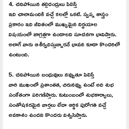
4. చనిపోయిన తల్లిదండ్రులు పిలిస్తే
ఇది చాలామందికి వచ్చే కలల్లో ఒకటి. స్వప్న శాస్త్రం
ప్రకారం ఇది జీవితంలో ముఖ్యమైన నిర్ణయాల
విషయంలో జాగ్రత్తగా ఉండాలని సూచనగా భావిస్తారు.
అలాగే వారు ఆశీర్వదిస్తున్నారనే భావన కూడా కొందరిలో
ఉంటుంది.
5. చనిపోయిన బంధువులు నవ్వుతూ పిలిస్తే
వారి ముఖంలో ప్రశాంతత, చిరునవ్వు ఉంటే అది శుభ
సంకేతంగా పరిగణిస్తారు. కుటుంబంలో శుభకార్యాలు,
సంతోషకరమైన వార్తలు లేదా ఆర్థిక పురోగతి వచ్చే
అవకాశం ఉందని కొందరు విశ్వసిస్తారు.