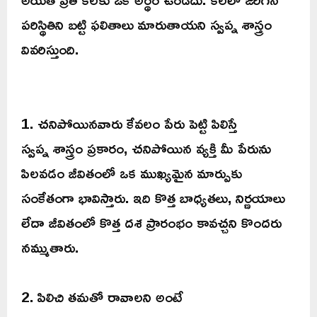
పరిస్థితిని బట్టి ఫలితాలు మారుతాయని స్వప్న శాస్త్రం
వివరిస్తుంది.
1. చనిపోయినవారు కేవలం పేరు పెట్టి పిలిస్తే
స్వప్న శాస్త్రం ప్రకారం, చనిపోయిన వ్యక్తి మీ పేరును
పిలవడం జీవితంలో ఒక ముఖ్యమైన మార్పుకు
సంకేతంగా భావిస్తారు. ఇది కొత్త బాధ్యతలు, నిర్ణయాలు
లేదా జీవితంలో కొత్త దశ ప్రారంభం కావచ్చని కొందరు
నమ్ముతారు.
2. పిలిచి తమతో రావాలని అంటే