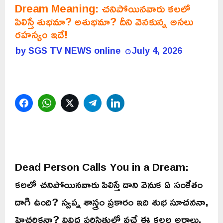
Dream Meaning: చనిపోయినవారు కలలో
పిలిస్తే శుభమా? అశుభమా? దీని వెనకున్న అసలు
రహస్యం ఇదే!
by
SGS TV NEWS online
July 4, 2026
Facebook
WhatsApp
Twitter
Telegram
LinkedIn
Dead Person Calls You in a Dream:
కలలో చనిపోయినవారు పిలిస్తే దాని వెనుక ఏ సంకేతం
దాగి ఉంది? స్వప్న శాస్త్రం ప్రకారం ఇది శుభ సూచననా,
హెచ్చరికనా? వివిధ పరిస్థితుల్లో వచ్చే ఈ కలల అర్థాలు,