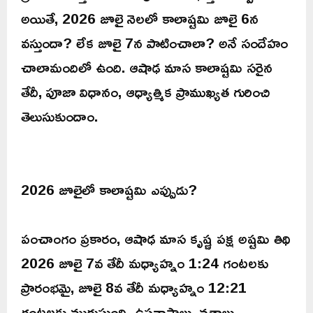
అయితే, 2026 జూలై నెలలో కాలాష్టమి జూలై 6న
వస్తుందా? లేక జూలై 7న పాటించాలా? అనే సందేహం
చాలామందిలో ఉంది. ఆషాఢ మాస కాలాష్టమి సరైన
తేదీ, పూజా విధానం, ఆధ్యాత్మిక ప్రాముఖ్యత గురించి
తెలుసుకుందాం.
2026 జూలైలో కాలాష్టమి ఎప్పుడు?
పంచాంగం ప్రకారం, ఆషాఢ మాస కృష్ణ పక్ష అష్టమి తిథి
2026 జూలై 7వ తేదీ మధ్యాహ్నం 1:24 గంటలకు
ప్రారంభమై, జూలై 8వ తేదీ మధ్యాహ్నం 12:21
గంటలకు ముగుస్తుంది. ఉపవాసాలు, వ్రతాలు