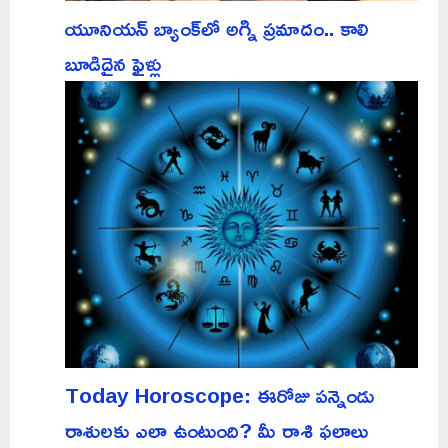
యూనియన్ బ్యాంక్‌లో అగ్ని ప్రమాదం.. కాలి
బూడిదైన ఫైళ్లు
Today Horoscope: ఈరోజు పన్నెండు
రాశులకు ఎలా ఉంటుంది? మీ రాశి ఫలాలు