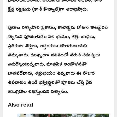
క్షేత్ర రక్షకుడు (కాశీ కొత్వాల్)గా ఆరాధిస్తారు.
పురాణ విశ్వాసాల ప్రకారం, కాలాష్టమి రోజున కాలభైరవ
స్వామిని పూజించడం వల్ల భయం, శత్రు బాధలు,
ప్రతికూల శక్తులు, అడ్డంకులు తొలగుతాయని
నమ్ముతారు. ముఖ్యంగా జీవితంలో వరుస సమస్యలు
ఎదుర్కొంటున్నవారు, మానసిక ఆందోళనతో
బాధపడేవారు, శత్రుభయం ఉన్నవారు ఈ రోజున
ఉపవాసం ఉండి భక్తిశ్రద్ధలతో పూజలు చేస్తే దైవ
అనుగ్రహం లభిస్తుందని విశ్వాసం.
Also read