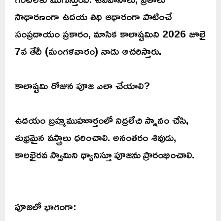
సాధారణంగా ఉదయ తిథి ఆధారంగా పాటించే
సంప్రదాయం ప్రకారం, మాసిక కాలాష్టమిని 2026 జూలై
7వ తేదీ (మంగళవారం) నాడు ఆచరిస్తారు.
కాలాష్టమి రోజున పూజ ఎలా చేయాలి?
ఉదయం బ్రహ్మముహూర్తంలో నిద్రలేచి స్నానం చేసి,
శుభ్రమైన వస్త్రాలు ధరించాలి. అనంతరం శివుడు,
కాలభైరవ స్వామిని ధ్యానిస్తూ పూజను ప్రారంభించాలి.
పూజలో భాగంగా: