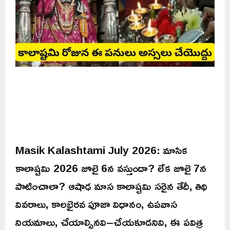
Masik Kalashtami July 2026: మాసిక
కాలాష్టమి 2026 జూలై 6న వస్తుందా? లేక జూలై 7న
పాటించాలా? ఆషాఢ మాస కాలాష్టమి సరైన తేదీ, తిథి
వివరాలు, కాలభైరవ పూజా విధానం, ఉపవాస
నియమాలు, చేయాల్సినవి–చేయకూడనివి, ఈ పవిత్ర