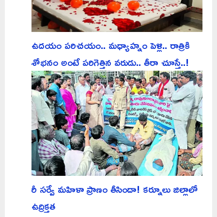
ఉదయం పరిచయం.. మధ్యాహ్నం పెళ్లి.. రాత్రికి
శోభనం అంటే పరిగెత్తిన వరుడు.. తీరా చూస్తే..!
రీ సర్వే మహిళా ప్రాణం తీసిందా! కర్నూలు జిల్లాలో
ఉద్రిక్తత