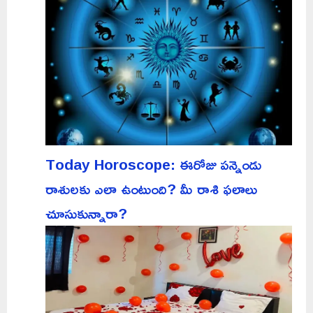
Today Horoscope: ఈరోజు పన్నెండు
రాశులకు ఎలా ఉంటుంది? మీ రాశి ఫలాలు
చూసుకున్నారా?