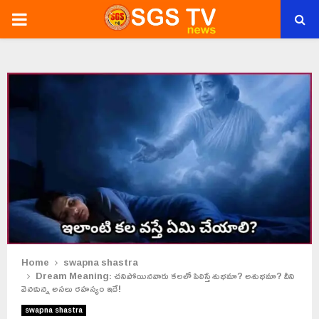
PRIMARY
MENU
Home
swapna shastra
Dream Meaning: చనిపోయినవారు కలలో పిలిస్తే శుభమా? అశుభమా? దీని
వెనకున్న అసలు రహస్యం ఇదే!
swapna shastra