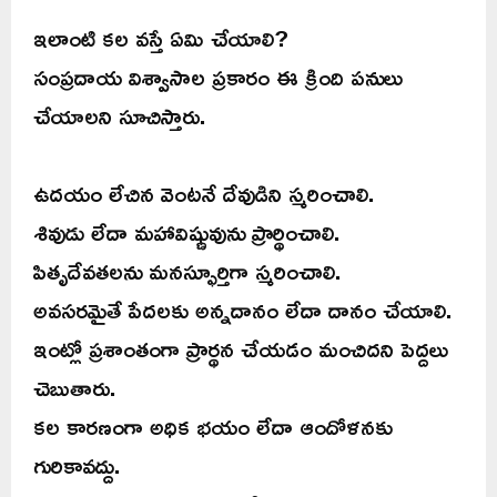
ఇలాంటి కల వస్తే ఏమి చేయాలి?
సంప్రదాయ విశ్వాసాల ప్రకారం ఈ క్రింది పనులు
చేయాలని సూచిస్తారు.
ఉదయం లేచిన వెంటనే దేవుడిని స్మరించాలి.
శివుడు లేదా మహావిష్ణువును ప్రార్థించాలి.
పితృదేవతలను మనస్ఫూర్తిగా స్మరించాలి.
అవసరమైతే పేదలకు అన్నదానం లేదా దానం చేయాలి.
ఇంట్లో ప్రశాంతంగా ప్రార్థన చేయడం మంచిదని పెద్దలు
చెబుతారు.
కల కారణంగా అధిక భయం లేదా ఆందోళనకు
గురికావద్దు.