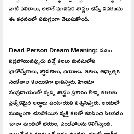
వాటి ఫలితాలు, అలాగే మానసిక శాస్త్రం చెప్పే వివరణను
ఈ కథనంలో సమగ్రంగా తెలుసుకోండి.
Dead Person Dream Meaning: మనం
నిద్రపోయినప్పుడు వచ్చే కలలు మనసులోని
భావోద్వేగాలు, జ్ఞాపకాలు, భయాలు, ఆశలు, ఆధ్యాత్మిక
సంకేతాల కలయికగా భావిస్తారు. హిందూ
సంప్రదాయంలో స్వప్న శాస్త్రం ప్రకారం కొన్ని కలలకు
ప్రత్యేకమైన అర్థాలు ఉంటాయని విశ్వసిస్తారు. అందులో
ముఖ్యంగా చనిపోయిన వ్యక్తి కలలో కనిపించి పిలవడం
చాలా మందిలో భయం, సందేహాలను కలిగిస్తుంది.
అయితే ప్రతి కలకు ఒకే అర్థం ఉండదు. కలలో జరిగిన