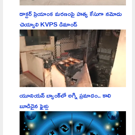
డాక్టర్ ప్రియాంక మరణంపై హత్య కేసుగా నమోదు
చెయ్యాలి KVPS డిమాండ్
యూనియన్ బ్యాంక్‌లో అగ్ని ప్రమాదం.. కాలి
బూడిదైన ఫైళ్లు