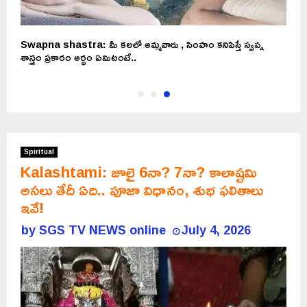
Swapna shastra: మీ కలలో అమ్మవారు , సింహం కనిపిస్తే స్వప్న
శాస్త్రం ప్రకారం అర్ధం ఏమిటంటే..
Spiritual
Kalashtami: జూలై 6నా? 7నా? కాలాష్టమి
అసలు తేదీ ఏది.. పూజా విధానం, శుభ ఫలితాలు
ఇవే!
by
SGS TV NEWS online
July 4, 2026