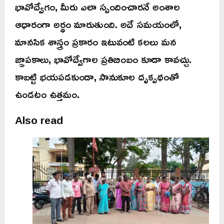
భావోద్వేగం, మీరు ఎలా స్పందించారనే అంశాల
ఆధారంగా అర్థం మారుతుంది. అదే సమయంలో,
మానసిక శాస్త్రం ప్రకారం ఇటువంటి కలలు మన
జ్ఞాపకాలు, భావోద్వేగాల ప్రతిబింబం కూడా కావచ్చు.
కాబట్టి భయపడకుండా, సానుకూల దృక్పథంతో
ఉండటం ఉత్తమం.
Also read