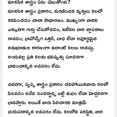
మానసిక శాస్త్రం ఏమి చెబుతోంది?
మానసిక శాస్త్రం ప్రకారం, మరణించిన వ్యక్తులు కలలో
కనిపించడం చాలా సాధారణం. ముఖ్యంగా వారిని
ఎక్కువగా గుర్తు చేసుకోవడం, ఇటీవల వారి జ్ఞాపకాలు
రావడం, భావోద్వేగ ఒత్తిడి, బాధ లేదా అపూర్ణమైన
అనుభూతుల కారణంగా ఇలాంటి కలలు రావచ్చు.
అందువల్ల ప్రతి కలను భవిష్యత్తు సూచనగా
భావించాల్సిన అవసరం లేదు.
చివరగా, స్వప్న శాస్త్రం ప్రకారం చనిపోయినవారు కలలో
పిలవడం అనేది సందర్భాన్ని బట్టి శుభం లేదా హెచ్చరికగా
భావిస్తారు. అయితే వారు పిలిచారని మాత్రమే
భయపడాల్సిన అవసరం లేదు. కలలోని పరిస్థితి, వారి