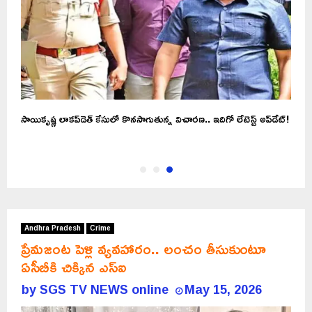
సాయికృష్ణ లాకప్‌డెత్‌ కేసులో కొనసాగుతున్న విచారణ.. ఇదిగో లేటెస్ట్ అప్‌డేట్!
Andhra Pradesh
Crime
ప్రేమజంట పెళ్లి వ్యవహారం.. లంచం తీసుకుంటూ
ఏసీబీకి చిక్కిన ఎస్ఐ
by
SGS TV NEWS online
May 15, 2026