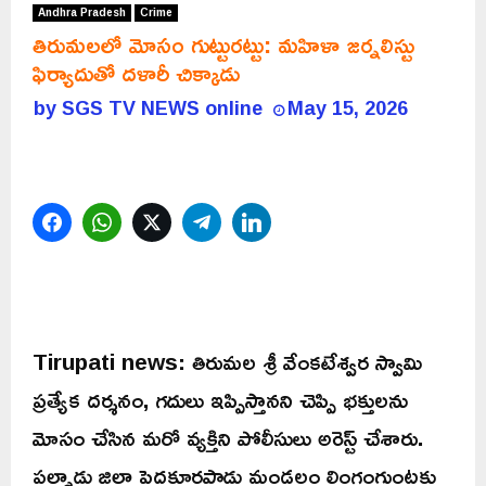
Andhra Pradesh
Crime
తిరుమలలో మోసం గుట్టురట్టు: మహిళా జర్నలిస్టు
ఫిర్యాదుతో దళారీ చిక్కాడు
by
SGS TV NEWS online
May 15, 2026
Facebook
WhatsApp
Twitter
Telegram
LinkedIn
Tirupati news: తిరుమల శ్రీ వేంకటేశ్వర స్వామి
ప్రత్యేక దర్శనం, గదులు ఇప్పిస్తానని చెప్పి భక్తులను
మోసం చేసిన మరో వ్యక్తిని పోలీసులు అరెస్ట్ చేశారు.
పల్నాడు జిల్లా పెద్దకూరపాడు మండలం లింగంగుంటకు