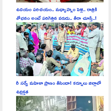
ఉదయం పరిచయం.. మధ్యాహ్నం పెళ్లి.. రాత్రికి
శోభనం అంటే పరిగెత్తిన వరుడు.. తీరా చూస్తే..!
రీ సర్వే మహిళా ప్రాణం తీసిందా! కర్నూలు జిల్లాలో
ఉద్రిక్తత