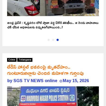
ఆంధ్ర ప్రదేశ్ : కృష్ణవరం టోల్ ప్లాజా వద్ద DRI తనిఖీలు.. ఆ రెండు వాహనాలు
చెక్‌ చేసిన అధికారులకు దిమ్మతిరిగిపోయింది..!
Crime
Telangana
లేడీస్ హాస్టల్ భవనంపై మృతదేహం..
గుంటూరుజిల్లాకు చెందిన మహిళగా గుర్తింపు
by
SGS TV NEWS online
May 15, 2026