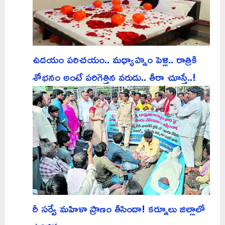
ఉదయం పరిచయం.. మధ్యాహ్నం పెళ్లి.. రాత్రికి
శోభనం అంటే పరిగెత్తిన వరుడు.. తీరా చూస్తే..!
రీ సర్వే మహిళా ప్రాణం తీసిందా! కర్నూలు జిల్లాలో