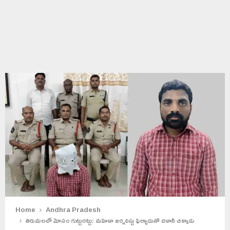
Home
Andhra Pradesh
తిరుమలలో మోసం గుట్టురట్టు: మహిళా జర్నలిస్టు ఫిర్యాదుతో దళారీ చిక్కాడు