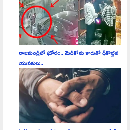
రాజమండ్రిలో ఘోరం.. మెడికోను కారుతో ఢీకొట్టిన
యువకులు..