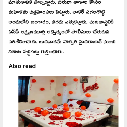
ఘాతుకానికి పాల్పడ్డారు. బీరువా తాళాల కోసం
మహిళను చిత్రహింసలు పెట్టారు. లాకర్ పగలగొట్టి
అందులోని బంగారం, నగదు ఎత్తుకెళ్లారు. ఘటనాస్థలికి
ఏసీపీ లక్ష్మణమూర్తి ఆధ్వర్యంలో పోలీసులు చేరుకుని
పరిశీలించారు. బుధవారమే పార్వతి హైదరాబాద్ నుంచి
విశాఖ వచ్చినట్లు గుర్తించారు.
Also read