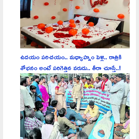
ఉదయం పరిచయం.. మధ్యాహ్నం పెళ్లి.. రాత్రికి
శోభనం అంటే పరిగెత్తిన వరుడు.. తీరా చూస్తే..!