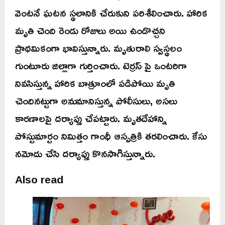
వెంటనే ఘటన స్థలానికి చేరుకుని పరిశీలించారు. హారిక
మృతి చెంది రెండు రోజులు అయి ఉండొచ్చని
ప్రాథమికంగా భావిస్తున్నారు. మృతురాలి స్వస్థలం
గుంటూరు జిల్లాగా గుర్తించారు. టెర్రస్ పై ఒంటరిగా
నివసిస్తున్న హారిక బాత్రూంలో పడిపోయి మృతి
చెందినట్టుగా అనుమానిస్తున్న పోలీసులు, అసలు
కారణాలపై దర్యాప్తు చేపట్టారు. మృతదేహాన్ని
పోస్టుమార్టం నిమిత్తం గాంధీ ఆస్పత్రికి తరలించారు. కేసు
నమోదు చేసి దర్యాప్తు కొనసాగిస్తున్నారు.
Also read