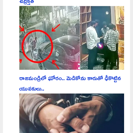
ఉద్రిక్తత
రాజమండ్రిలో ఘోరం.. మెడికోను కారుతో ఢీకొట్టిన
యువకులు..