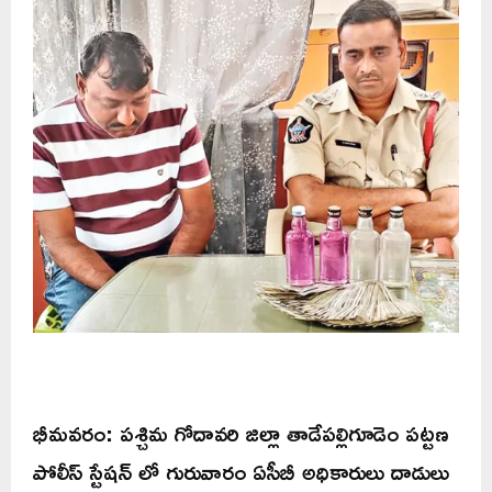
భీమవరం: పశ్చిమ గోదావరి జిల్లా తాడేపల్లిగూడెం పట్టణ
పోలీస్ స్టేషన్ లో గురువారం ఏసీబీ అధికారులు దాడులు