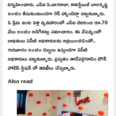
నిర్వహించారు. ఎస్ఐ పి.నాగరాజు, కానిస్టేబుల్ బాలకృష్ణ
లంచం తీసుకుంటుండగా రెడ్ హ్యాండెడ్గా పట్టుకున్నారు.
ఓ ప్రేమ జంట పెళ్లి వ్యవహారంలో ఎస్ఐ బెదిరించి రూ.70
వేలు లంచం అడిగినట్లు సమాచారం. ఈ నేపథ్యంలో
బాధితులు ఏసీబీ అధికారులను ఆశ్రయించడంతో..
గురువారం లంచం డబ్బులు ఇస్తుండగా ఏసీబీ
అధికారులు పట్టుకున్నారు. ప్రస్తుతం తాడేపల్లిగూడెం టౌన్
పోలీస్ స్టేషన్ లో తనిఖీలు చేస్తున్నారు.
Also read