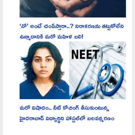
‘నో’ అంటే చంపేస్తారా..? నిరాకరణను తట్టుకోలేని
ఉన్మాదానికి మరో మహిళ బలి!
మరో విషాదం.. నీట్ కోచింగ్ తీసుకుంటున్న
హైదరాబాద్ విద్యార్థిని హాస్టల్‌లో బలవన్మరణం