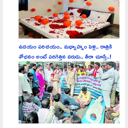
ఉదయం పరిచయం.. మధ్యాహ్నం పెళ్లి.. రాత్రికి
శోభనం అంటే పరిగెత్తిన వరుడు.. తీరా చూస్తే..!