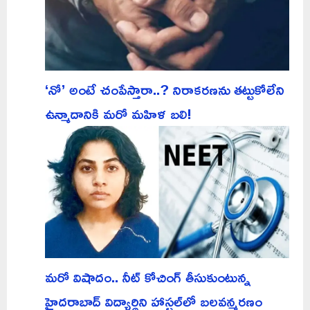
‘నో’ అంటే చంపేస్తారా..? నిరాకరణను తట్టుకోలేని
ఉన్మాదానికి మరో మహిళ బలి!
మరో విషాదం.. నీట్ కోచింగ్ తీసుకుంటున్న
హైదరాబాద్ విద్యార్థిని హాస్టల్‌లో బలవన్మరణం