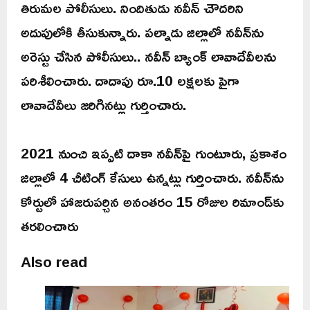
తిరుమల పోలీసులు. నిందితుడు నవీన్ చౌదరిని
అదుపులోకి తీసుకున్నారు. పల్నాడు జిల్లాలో నవీన్‌ను
అరెస్టు చేసిన పోలీసులు.. నవీన్ బ్యాంక్ లావాదేవీలను
పరిశీలించారు. దాదాపు రూ.10 లక్షలకు పైగా
లావాదేవీలు జరిగినట్లు గుర్తించారు.
2021 నుంచి ఇప్పటి దాకా నవీన్‌పై గుంటూరు, ప్రకాశం
జిల్లాలో 4 చీటింగ్ కేసులు ఉన్నట్లు గుర్తించారు. నవీన్‌ను
కోర్టులో హాజరుపర్చిన అనంతరం 15 రోజుల రిమాండ్‌కు
తరలించారు
Also read