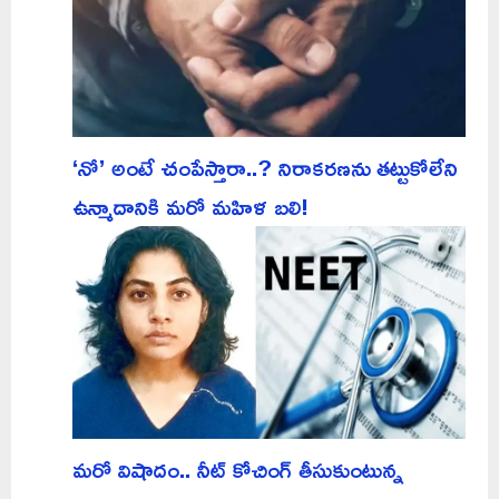
‘నో’ అంటే చంపేస్తారా..? నిరాకరణను తట్టుకోలేని
ఉన్మాదానికి మరో మహిళ బలి!
మరో విషాదం.. నీట్ కోచింగ్ తీసుకుంటున్న