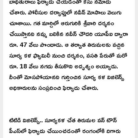
బాధితురాలు ఫిర్యాదు చేయడంతో కేసు నమోదు
చేశారు. పోలీసుల దర్యాప్తులో నవీన్ మోసాలు వెలుగు
చూశాయి. గత మార్చిలో ఆరుగురికి శ్రీవారి దర్శనం
చేయిస్తానని నమ్మ బలికిన నవీన్ చౌదరి యూపీఐ ద్వారా
రూ. 47 వేలు పొందాడు. ఆ తర్వాత తిరుమలకు వచ్చిన
సూర్య కళ ఫ్యామిలీ నుంచి దర్శనం, వసతి పేరుతో మరో
రూ. 18 వేలు నగదు తీసుకొని అదృశ్యం అయ్యాడు.
దీంతో మోసపోయానని గుర్తించిన సూర్య కళ విజిలెన్స్
అధికారులను సంప్రదించి ఫిర్యాదు చేశారు.
టిటిడి విజిలెన్స్.. సూర్యకళ చేత తిరుమల వన్ టౌన్
పీఎస్‌లో ఫిర్యాదు చేయించడంతో రంగంలోకి దిగారు