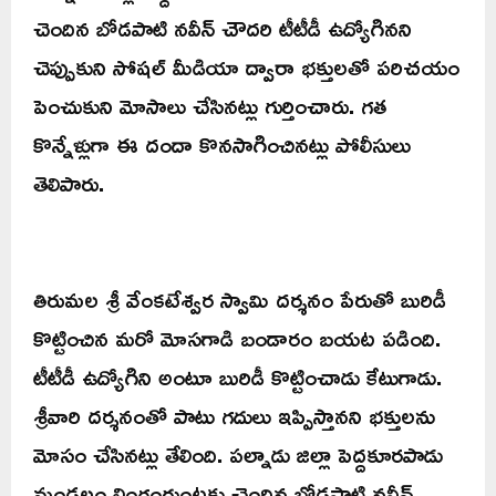
చెందిన బోడపాటి నవీన్ చౌదరి టీటీడీ ఉద్యోగినని
చెప్పుకుని సోషల్ మీడియా ద్వారా భక్తులతో పరిచయం
పెంచుకుని మోసాలు చేసినట్లు గుర్తించారు. గత
కొన్నేళ్లుగా ఈ దందా కొనసాగించినట్లు పోలీసులు
తెలిపారు.
తిరుమల శ్రీ వేంకటేశ్వర స్వామి దర్శనం పేరుతో బురిడీ
కొట్టించిన మరో మోసగాడి బండారం బయట పడింది.
టీటీడీ ఉద్యోగిని అంటూ బురిడీ కొట్టించాడు కేటుగాడు.
శ్రీవారి దర్శనంతో పాటు గదులు ఇప్పిస్తానని భక్తులను
మోసం చేసినట్లు తేలింది. పల్నాడు జిల్లా పెద్దకూరపాడు
మండలం లింగంగుంట‌కు చెందిన బోడపాటి నవీన్