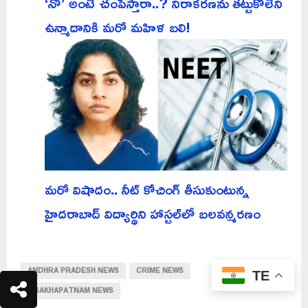
‘నో’ అంటే చంపేస్తారా..? నిరాకరణను తట్టుకోలేని
ఉన్మాదానికి మరో మహిళ బలి!
మరో విషాదం.. నీట్ కోచింగ్ తీసుకుంటున్న
హైదరాబాద్ విద్యార్థిని హాస్టల్‌లో బలవన్మరణం
ANDHRA PRADESH NEWS
CRIME NEWS
TE
VISAKHAPATNAM NEWS