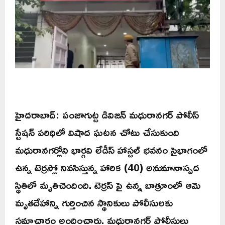
హైదరాబాద్: పంజాగుట్ట డివిజన్ మధురానగర్ పోలీస్
స్టేషన్ పరిధిలో విషాద ఘటన చోటు చేసుకుంది
మధురానగర్లోని భార్గవి లేడీస్ హాస్టల్ భవనం సైభాగంలో
ఉన్న టెర్రస్లో నివసిస్తున్న హారిక (40) అనుమానాస్పద
స్థితిలో మృతిచెందింది. టెర్రస్ పై ఉన్న బాత్రూంలో ఆమె
మృతదేహాన్ని గుర్తించిన స్థానికులు పోలీసులకు
సమాచారం అందించారు. మధురానగర్ పోలీసులు