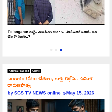
!
Telangana: అబ్బో.. తెలివిమీరిన దొంగలు.. పోలీసులకే సవాల్.. ఏం
చేశారో తెలుసా..?
Andhra Pradesh
Crime
బంగారం కోసం చేతులు, కాళ్లు కట్టేసి.. మహిళ
దారుణహత్య
by
SGS TV NEWS online
May 15, 2026