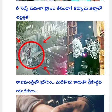
రీ సర్వే మహిళా ప్రాణం తీసిందా! కర్నూలు జిల్లాలో
ఉద్రిక్తత
రాజమండ్రిలో ఘోరం.. మెడికోను కారుతో ఢీకొట్టిన
యువకులు..