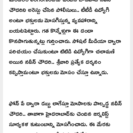
చౌదరిని అరెస్టు చేసిన పోలీసులు.. టీటీడీ ఉద్యోగి
అంటూ భక్తులను మోసగిస్తున్న వ్యవహారాన్ని
బయటపెట్టారు. గత కొన్నేళ్లుగా ఈ దందా
కొనసాగుతున్నట్లు గుర్తించారు. సోషల్ మీడియా ద్వారా
పరిచయం చేసుకుంటూ టిటిడి ఉద్యోగిగా చలామణి
అయిన నవీన్ చౌదరి.. శ్రీవారి ప్రత్యేక దర్శనం
కల్పిస్తామంటూ భక్తులను మోసం చేస్తూ ఉన్నాడు.
ఫోన్ పే ద్వారా డబ్బు లాగేస్తూ మోసాలకు పాల్పడ్డ నవీన్
చౌదరి.. తాజాగా హైదరాబాద్‌కు చెందిన జర్నలిస్ట్
సూర్యకళ కుటుంబాన్ని మోసగించాడు. ఈ మేరకు