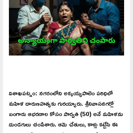
విశాఖపట్నం: నగరంలోని అక్కయ్యపాలెం పరిధిలో
మహిళ దారుణహత్యకు గురయ్యారు. శ్రీనివాసనగర్లో
బంగారు ఆభరణాల కోసం పార్వతి (50) అనే మహిళను
దుండగులు చంపేశారు. ఆమె చేతులు, కాళ్లు కట్టేసి ఈ