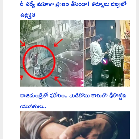
రీ సర్వే మహిళా ప్రాణం తీసిందా! కర్నూలు జిల్లాలో
ఉద్రిక్తత
రాజమండ్రిలో ఘోరం.. మెడికోను కారుతో ఢీకొట్టిన
యువకులు..