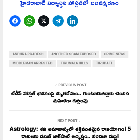
హైదరాబాద్ విద్యార్థిని హాస్టల్‌లో బలవన్మరణం
Facebook
WhatsApp
Twitter
Telegram
LinkedIn
ANDHRA PRADESH
ANOTHER SCAM EXPOSED
CRIME NEWS
MIDDLEMAN ARRESTED
TIRUMALA HILLS
TIRUPATI
PREVIOUS POST
లేడీస్ హాస్టల్ భవనంపై మృతదేహం.. గుంటూరుజిల్లాకు చెందిన
మహిళగా గుర్తింపు
NEXT POST
Astrology: శని అమావాస్యలో శక్తివంతమైన రాజయోగం! 5
రాశులకు డబుల్ జాక్‌పాట్ అదృష్టం.. వరదలా డబ్బు!