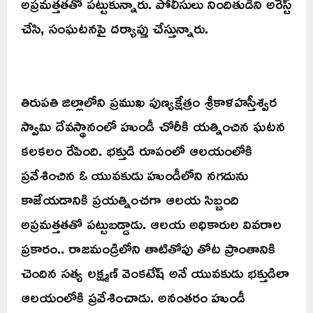
అప్రమత్తతతో పట్టుకున్నారు. పోలీసులు నిందితుడిని అరెస్ట్
చేసి, సంఘటనపై దర్యాప్తు చేస్తున్నారు.
తిరుపతి జిల్లాలోని ప్రముఖ పుణ్యక్షేత్రం శ్రీకాళహస్తీశ్వర
స్వామి దేవస్థానంలో హుండీ చోరీకి యత్నించిన ఘటన
కలకలం రేపింది. భక్తుడి రూపంలో ఆలయంలోకి
ప్రవేశించిన ఓ యువకుడు హుండీలోని నగదును
కాజేయడానికి ప్రయత్నించగా ఆలయ సిబ్బంది
అప్రమత్తతతో పట్టుబడ్డాడు. ఆలయ అధికారుల వివరాల
ప్రకారం.. రాజమండ్రిలోని తాటితోపు తోట ప్రాంతానికి
చెందిన సత్య లక్ష్మణ్ వెంకటేష్ అనే యువకుడు భక్తుడిలా
ఆలయంలోకి ప్రవేశించాడు. అనంతరం హుండీ