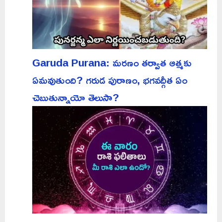
Garuda Purana: మరణం తర్వాత ఆత్మకు
ఏమవుతుంది? గరుడ పురాణం, భగవద్గీత ఏం
చెబుతున్నాయో తెలుసా?