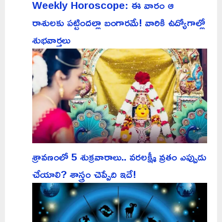
Weekly Horoscope: ఈ వారం ఆ
రాశులకు పట్టిందల్లా బంగారమే! వారికి ఉద్యోగాల్లో
శుభవార్తలు
శ్రావణంలో 5 శుక్రవారాలు.. వరలక్ష్మీ వ్రతం ఎప్పుడు
చేయాలి? శాస్త్రం చెప్పేది ఇదే!