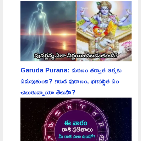
Garuda Purana: మరణం తర్వాత ఆత్మకు
ఏమవుతుంది? గరుడ పురాణం, భగవద్గీత ఏం
చెబుతున్నాయో తెలుసా?