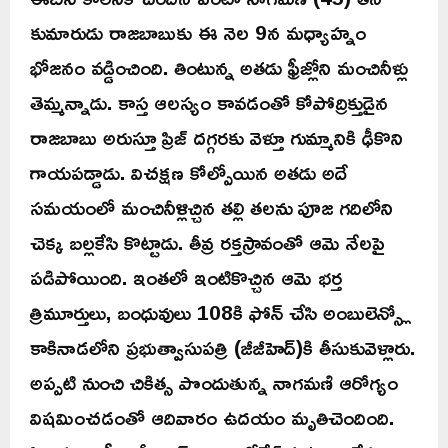
కుమారుడు రాజబాబుకు ఈ నెల 9న మధ్యాహ్నం
భోజనం వడ్డించింది. తింటున్న అతడు ఫ్రీజ్లోని మంచినీళ్లు
తెమ్మన్నాడు. కాస్త ఆలస్యం కావడంతో కోపోద్రిక్తుడైన
రాజబాబు అరుస్తూ ప్రిజ్ దగ్గరకు వెళ్తూ గుమ్మానికి ఢీకొని
గాయపడ్డాడు. విచక్షణ కోల్పోయిన అతడు అదే
సమయంలో మంచినీళ్లిచ్చిన తల్లి తలను పూజ గదిలోని
చెక్క బల్లకేసి కొట్టాడు. తీవ్ర రక్తస్రావంతో ఆమె నేలపై
పడిపోయింది. ఇంతలో ఇంటికొచ్చిన ఆమె భర్త
త్రిమూర్తులు, బంధువులు 108కి ఫోన్ చేసి అంబులెన్స్లో
కాకినాడలోని ప్రభుత్వాసుపత్రి (జీజీహెద్)కి తీసుకువెళ్లారు.
అప్పటి నుంచి చికిత్స పొందుతున్న నాగమణి ఆరోగ్యం
విషమించడంతో ఆదివారం ఉదయం మృతిచెందింది.