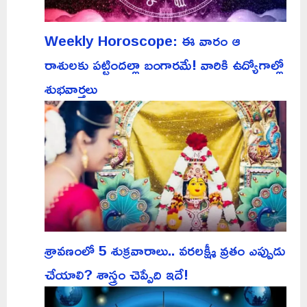
Weekly Horoscope: ఈ వారం ఆ
రాశులకు పట్టిందల్లా బంగారమే! వారికి ఉద్యోగాల్లో
శుభవార్తలు
శ్రావణంలో 5 శుక్రవారాలు.. వరలక్ష్మీ వ్రతం ఎప్పుడు
చేయాలి? శాస్త్రం చెప్పేది ఇదే!