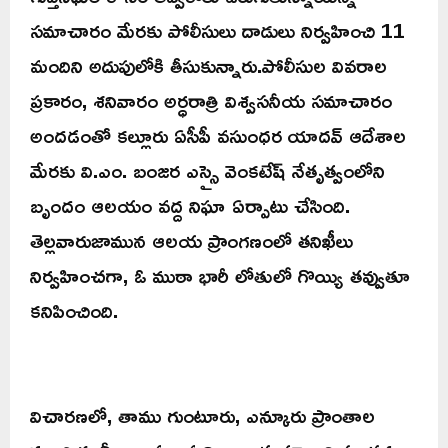
సమాచారం మేరకు పోలీసులు దాడులు నిర్వహించి 11
మందిని అదుపులోకి తీసుకున్నారు.పోలీసుల వివరాల
ప్రకారం, శనివారం అర్ధరాత్రి విశ్వసనీయ సమాచారం
అందడంతో కల్లూరు ఏసీపీ వసుంధర యాదవ్ ఆదేశాల
మేరకు వి.ఎం. బంజర ఎస్సై వెంకటేష్ నేతృత్వంలోని
బృందం ఆలయం వద్ద నిఘా ఏర్పాటు చేసింది.
తెల్లవారుజామున ఆలయ ప్రాంగణంలో తనిఖీలు
నిర్వహించగా, ఓ ముఠా భారీ లోతులో గొయ్యి తవ్వుతూ
కనిపించింది.
విచారణలో, తాము గుంటూరు, ఎన్కూరు ప్రాంతాల