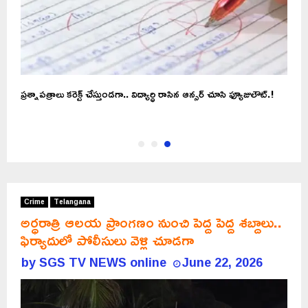
ప్రశ్నాపత్రాలు కరెక్ట్ చేస్తుండగా.. విద్యార్ధి రాసిన ఆన్సర్ చూసి ఫ్యూజులౌట్.!
Crime
Telangana
అర్ధరాత్రి ఆలయ ప్రాంగణం నుంచి పెద్ద పెద్ద శబ్దాలు..
ఫిర్యాదులో పోలీసులు వెళ్లి చూడగా
by
SGS TV NEWS online
June 22, 2026