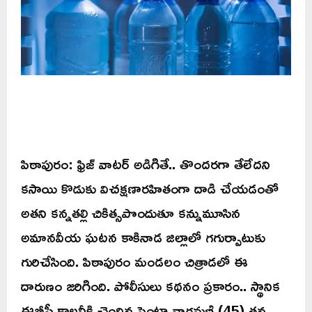
పిఠాపురం: ఫ్రిజ్ వాటర్ అడిగితే.. తొందరగా తేలేదని
కసాయి కొడుకు విచక్షణారహితంగా దాడి చేయడంతో
అతని కన్నతల్లి చికిత్సపొందుతూ కన్నుమూసిన
అమానవీయ ఘటన కాకినాడ జిల్లాలో గగుర్పాటుకు
గురిచేసింది. పిఠాపురం మండలం చిత్రాడలో ఈ
దారుణం జరిగింది. పోలీసులు కథనం ప్రకారం.. స్థానిక
ఈబీసీ కాలనీకి చెందిన పెంటా నాగమణి (45) తన