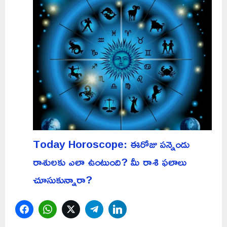
Today Horoscope: ఈరోజు పన్నెండు
రాశులకు ఎలా ఉంటుంది? మీ రాశి ఫలాలు
చూసుకున్నారా?
Facebook
WhatsApp
Twitter
Telegram
LinkedIn