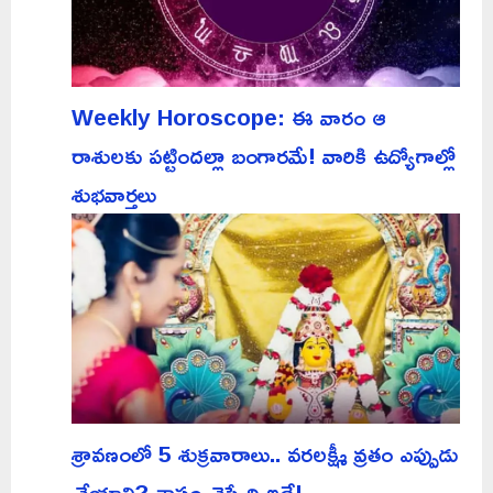
Weekly Horoscope: ఈ వారం ఆ
రాశులకు పట్టిందల్లా బంగారమే! వారికి ఉద్యోగాల్లో
శుభవార్తలు
శ్రావణంలో 5 శుక్రవారాలు.. వరలక్ష్మీ వ్రతం ఎప్పుడు
చేయాలి? శాస్త్రం చెప్పేది ఇదే!