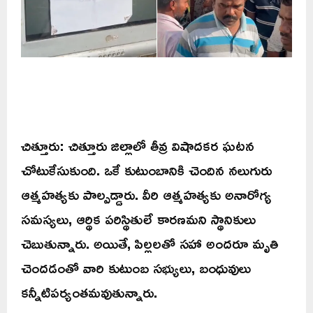
చిత్తూరు: చిత్తూరు జిల్లాలో తీవ్ర విషాదకర ఘటన
చోటుకేసుకుంది. ఒకే కుటుంబానికి చెందిన నలుగురు
ఆత్మహత్యకు పాల్పడ్డారు. వీరి ఆత్మహత్యకు అనారోగ్య
సమస్యలు, ఆర్థిక పరిస్థితులే కారణమని స్థానికులు
చెబుతున్నారు. అయితే, పిల్లలతో సహా అందరూ మృతి
చెందడంతో వారి కుటుంబ సభ్యులు, బంధువులు
కన్నీటిపర్యంతమవుతున్నారు.