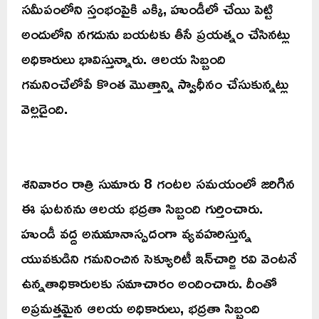
సమీపంలోని స్తంభంపైకి ఎక్కి, హుండీలో చేయి పెట్టి
అందులోని నగదును బయటకు తీసే ప్రయత్నం చేసినట్లు
అధికారులు భావిస్తున్నారు. ఆలయ సిబ్బంది
గమనించేలోపే కొంత మొత్తాన్ని స్వాధీనం చేసుకున్నట్లు
వెల్లడైంది.
శనివారం రాత్రి సుమారు 8 గంటల సమయంలో జరిగిన
ఈ ఘటనను ఆలయ భద్రతా సిబ్బంది గుర్తించారు.
హుండీ వద్ద అనుమానాస్పదంగా వ్యవహరిస్తున్న
యువకుడిని గమనించిన సెక్యూరిటీ ఇన్‌చార్జి రవి వెంటనే
ఉన్నతాధికారులకు సమాచారం అందించారు. దీంతో
అప్రమత్తమైన ఆలయ అధికారులు, భద్రతా సిబ్బంది