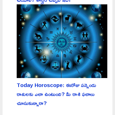
Today Horoscope: ఈరోజు పన్నెండు
రాశులకు ఎలా ఉంటుంది? మీ రాశి ఫలాలు
చూసుకున్నారా?