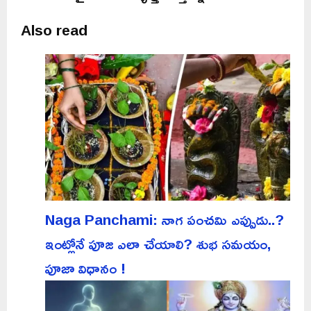
Also read
Naga Panchami: నాగ పంచమి ఎప్పుడు..?
ఇంట్లోనే పూజ ఎలా చేయాలి? శుభ సమయం,
పూజా విధానం !