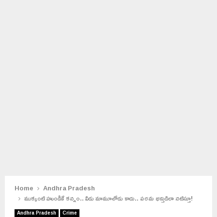
Home
Andhra Pradesh
ముక్కంటి హుండీకే కన్నం.. వీడు మామూలోడు కాదు.. పరమ భక్తుడిలా నటిస్తూ!
Andhra Pradesh
Crime