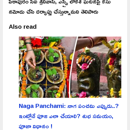
పిఠాపురం సీఐ శ్రీనివాస్, ఎస్సై లోకేశ్ ఘటనపై కేసు
నమోదు చేసి దర్యాప్తు చేస్తున్నామని తెలిపారు
Also read
Naga Panchami: నాగ పంచమి ఎప్పుడు..?
ఇంట్లోనే పూజ ఎలా చేయాలి? శుభ సమయం,
పూజా విధానం !