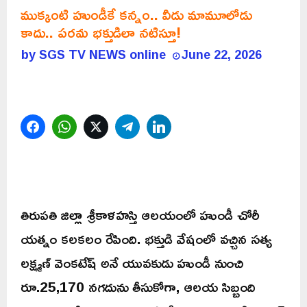
ముక్కంటి హుండీకే కన్నం.. వీడు మామూలోడు
కాదు.. పరమ భక్తుడిలా నటిస్తూ!
by
SGS TV NEWS online
June 22, 2026
Facebook
WhatsApp
Twitter
Telegram
LinkedIn
తిరుపతి జిల్లా శ్రీకాళహస్తి ఆలయంలో హుండీ చోరీ
యత్నం కలకలం రేపింది. భక్తుడి వేషంలో వచ్చిన సత్య
లక్ష్మణ్ వెంకటేష్ అనే యువకుడు హుండీ నుంచి
రూ.25,170 నగదును తీసుకోగా, ఆలయ సిబ్బంది