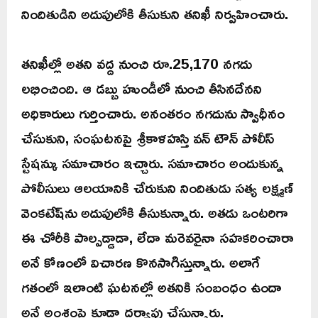
నిందితుడిని అదుపులోకి తీసుకుని తనిఖీ నిర్వహించారు.
తనిఖీల్లో అతని వద్ద నుంచి రూ.25,170 నగదు
లభించింది. ఆ డబ్బు హుండీలో నుంచి తీసినదేనని
అధికారులు గుర్తించారు. అనంతరం నగదును స్వాధీనం
చేసుకుని, సంఘటనపై శ్రీకాళహస్తి వన్ టౌన్ పోలీస్
స్టేషన్కు సమాచారం ఇచ్చారు. సమాచారం అందుకున్న
పోలీసులు ఆలయానికి చేరుకుని నిందితుడు సత్య లక్ష్మణ్
వెంకటేష్‌ను అదుపులోకి తీసుకున్నారు. అతడు ఒంటరిగా
ఈ చోరీకి పాల్పడ్డాడా, లేదా మరెవరైనా సహకరించారా
అనే కోణంలో విచారణ కొనసాగిస్తున్నారు. అలాగే
గతంలో ఇలాంటి ఘటనల్లో అతనికి సంబంధం ఉందా
అనే అంశంపై కూడా దర్యాప్తు చేస్తున్నారు.