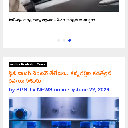
డీ
పోలీసుపై మంత్రి భార్య ఆగ్రహం.. సీఎం చంద్రబాబు హెచ్చరిక
Andhra Pradesh
Crime
ఫ్రిజ్ వాటర్ వెంటనే తేలేదని.. కన్నతల్లిని కడతేర్చిన
కసాయి కొడుకు
by
SGS TV NEWS online
June 22, 2026