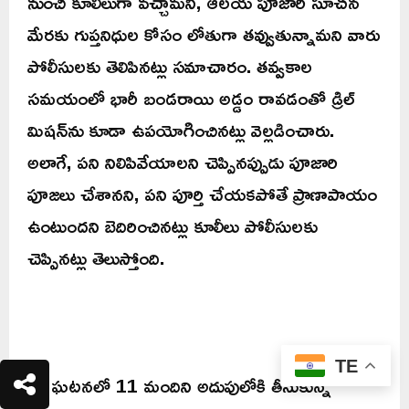
నుంచి కూలీలుగా వచ్చామని, ఆలయ పూజారి సూచన
మేరకు గుప్తనిధుల కోసం లోతుగా తవ్వుతున్నామని వారు
పోలీసులకు తెలిపినట్లు సమాచారం. తవ్వకాల
సమయంలో భారీ బండరాయి అడ్డం రావడంతో డ్రిల్
మిషన్‌ను కూడా ఉపయోగించినట్లు వెల్లడించారు.
అలాగే, పని నిలిపివేయాలని చెప్పినప్పుడు పూజారి
పూజలు చేశానని, పని పూర్తి చేయకపోతే ప్రాణాపాయం
ఉంటుందని బెదిరించినట్లు కూలీలు పోలీసులకు
చెప్పినట్లు తెలుస్తోంది.
TE
ఈ ఘటనలో 11 మందిని అదుపులోకి తీసుకున్న