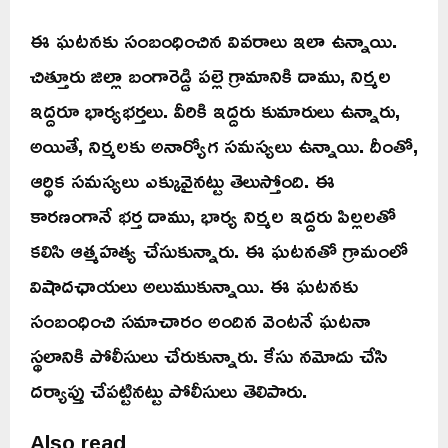
ఈ ఘటనకు సంబంధించిన వివరాలు ఇలా ఉన్నాయి.
చిత్తూరు జిల్లా బంగారెడ్డి పల్లె గ్రామానికి దాము, నిర్మల
ఇద్దరూ భార్యభర్తలు. వీరికి ఇద్దరు కుమారులు ఉన్నారు,
అయితే, నిర్మలకు అనార్యోగ సమస్యలు ఉన్నాయి. దీంతో,
ఆర్థిక సమస్యలు ఎక్కువైనట్టు తెలుస్తోంది. ఈ
కారణంగానే భర్త దాము, భార్య నిర్మల ఇద్దరు పిల్లలతో
కలిసి ఆత్మహత్య చేసుకున్నారు. ఈ ఘటనతో గ్రామంలో
విషాదఛాయలు అలుముకున్నాయి. ఈ ఘటనకు
సంబంధించి సమాచారం అందిన వెంటనే ఘటనా
స్థలానికి పోలీసులు చేరుకున్నారు. కేసు నమోదు చేసి
దర్యాప్తు చేపట్టినట్టు పోలీసులు తెలిపారు.
Also read