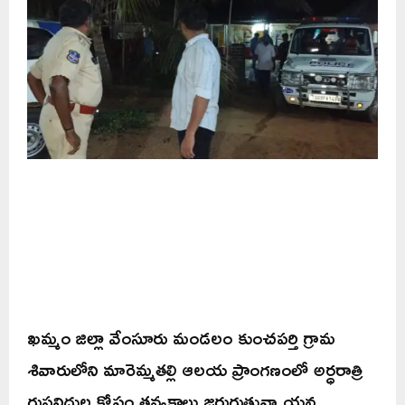
ఖమ్మం జిల్లా వేంసూరు మండలం కుంచపర్తి గ్రామ
శివారులోని మారెమ్మతల్లి ఆలయ ప్రాంగణంలో అర్ధరాత్రి
గుప్తనిధుల కోసం తవ్వకాలు జరుగుతున్నాయన్న