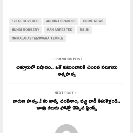
170 RECOVERED
ANDHRA PRADESH
CRIME NEWS
HUNDI ROBBERY
MAN ARRESTED
RS 25
SRIKALAHASTEESWARA TEMPLE
PREVIOUS POST
చిత్తూరులో విషాదం.. ఒకే కుటుంబానికి చెందిన నలుగురు
ఆత్మహత్య
NEXT POST
దారుణ హత్య..! మీ వాడ్ని చంపేశాం, వచ్చి బాడీ తీసుకెళ్లండి..
చావు కబురు ఫోన్లో చెప్పిన ఫ్రెండ్స్