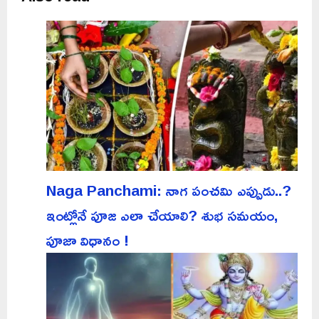
Naga Panchami: నాగ పంచమి ఎప్పుడు..?
ఇంట్లోనే పూజ ఎలా చేయాలి? శుభ సమయం,
పూజా విధానం !