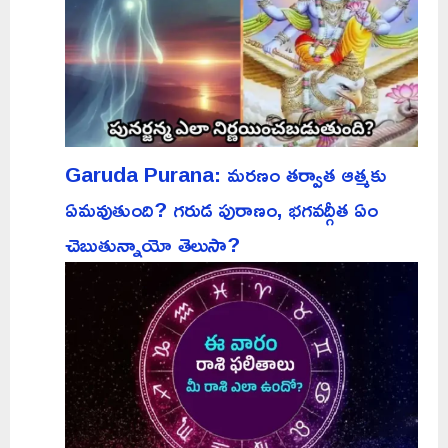
Garuda Purana: మరణం తర్వాత ఆత్మకు
ఏమవుతుంది? గరుడ పురాణం, భగవద్గీత ఏం
చెబుతున్నాయో తెలుసా?