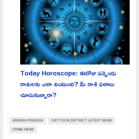
Today Horoscope: ఈరోజు పన్నెండు
రాశులకు ఎలా ఉంటుంది? మీ రాశి ఫలాలు
చూసుకున్నారా?
ANDHRA PRADESH
CHITTOOR DISTRICT LATEST NEWS
CRIME NEWS