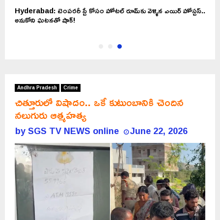
న
Hyderabad: టెంపరరీ స్టే కోసం హోటల్ రూమ్‌కు వెళ్ళిన ఎయిర్ హోస్టస్‌..
అనుకోని ఘటనతో షాక్!
Andhra Pradesh
Crime
చిత్తూరులో విషాదం.. ఒకే కుటుంబానికి చెందిన
నలుగురు ఆత్మహత్య
by
SGS TV NEWS online
June 22, 2026