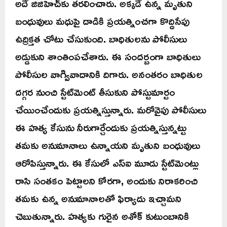
అదే జిజిహెచ్‌కు తరలించారు. అక్కడే ఉన్న మృతుని
బంధువులు మధుపై దాడికి ప్రయత్నించగా కొద్దిసేపు
ఉద్రిక్తత చోటు చేసుకుంది. బాధితులను పోలీసులు
అడ్డుకుని శాంతింపచేశారు. ఈ సందర్బంగా బాధితులు
పోలీసుల వాగ్వివాదానికి దిగారు. అనంతరం బాధితుల
దగ్గర నుంచి స్టేట్‌మెంట్‌ తీసుకుని పోస్టుమార్టం
చేయించేందుకు ప్రయత్నిస్తున్నారు. మరోవైపు పోలీసులు
ఈ హత్య కేసును నీరుగార్చేందుకు ప్రయత్నిస్తున్నట్టు
తమకు అనుమానాలు ఉన్నాయని మృతుని బంధువులు
ఆరోపిస్తున్నారు. ఈ కేసులో ఎస్‌ఐ మూడు స్టేట్‌మెంట్లు
రాసి సంతకం పెట్టాలని కోరగా, అందుకు నిరాకరించి
తమకు ఉన్న అనుమానాలతో ఫిర్యాదు ఇచ్చామని
చెబుతున్నారు. హత్యకు గురైన అశోక్‌ కుటుంబానికి