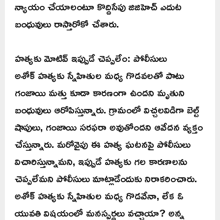
న్యాయం చేయాలంటూ కొద్దిసేపు జిజిహెచ్‌ ఎదుట
బంధువులు రాస్తారోకో చేశారు.
హత్యకు మోటివ్‌ ఇప్పుడే చెప్పలేం: పోలీసులు
అశోక్‌ హత్యకు స్నేహితుల మధ్య గొడవలతో పాటు
గంజాయి మత్తు కూడా కారణంగా ఉందని మృతుని
బంధువులు ఆరోపిస్తున్నారు. గ్రామంలో విచ్చలవిడిగా బెల్ట్‌
షాపులు, గంజాయి సరఫరా అవుతోందని ఆవేదన వ్యక్తం
చేస్తున్నారు. మరోవైపు ఈ హత్య ఘటనపై పోలీసులు
విచారిస్తున్నామని, ఇప్పుడే హత్యకు గల కారణాలను
చెప్పలేమని పోలీసులు మాట్లాడేందుకు నిరాకరించారు.
అశోక్‌ హత్యకు స్నేహితుల మధ్య గొడవేనా, లేక ఓ
యువతి విషయంలో మనస్పర్ధలు వచ్చాయా? అన్న