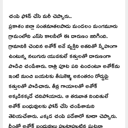
చంపి ఫోన్‌ చేసి మరీ చెప్పారు..
ప్రకాశం జిల్లా సంతనూతలపాడు మండలం మంగమూరు
గ్రామంలోని ఎస్‌సి కాలనీలో ఈ దారుణం జరిగింది.
గ్రామానికి చెందిన అశోక్‌ అనే వ్యక్తిని అతనితో స్నేహంగా
ఉంటున్న నలుగురు యువకులే కత్తులతో దారుణంగా
పొడిచి చంపేశారు. రాత్రి పూట పని ఉందంటూ అశోక్‌ను
ఇంటి నుంచి బయటకు తీసుకెళ్ళి అనంతరం రోడ్డుపై
కత్తులతో పొడిచారు. తీవ్ర గాయాలతో అశోక్‌
అక్కడికక్కడే చనిపోయాడు. ఆ తరువాత నిందితులే
అశోక్‌ బంధువులకు ఫోన్‌ చేసి చంపేశామని
తెలియచేశారు. ఎక్కడ చంపి పడేశారో కూడా చెప్పారు.
దీంతో అశోక్‌ బంధువులు హుటాహుటిన ఘటనా