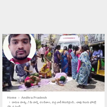
Home
Andhra Pradesh
దారుణ హత్య..! మీ వాడ్ని చంపేశాం, వచ్చి బాడీ తీసుకెళ్లండి.. చావు కబురు ఫోన్లో
చెప్పిన ఫ్రెండ్స్