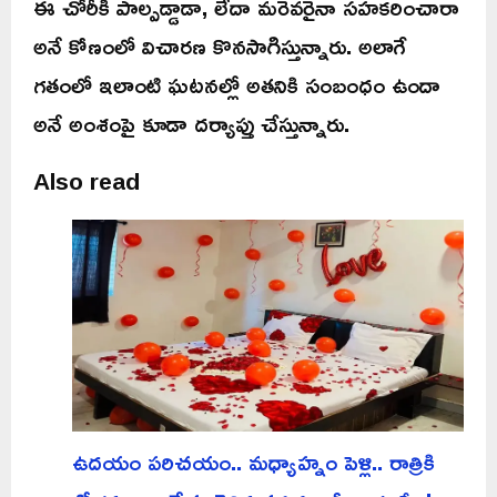
ఈ చోరీకి పాల్పడ్డాడా, లేదా మరెవరైనా సహకరించారా
అనే కోణంలో విచారణ కొనసాగిస్తున్నారు. అలాగే
గతంలో ఇలాంటి ఘటనల్లో అతనికి సంబంధం ఉందా
అనే అంశంపై కూడా దర్యాప్తు చేస్తున్నారు.
Also read
ఉదయం పరిచయం.. మధ్యాహ్నం పెళ్లి.. రాత్రికి