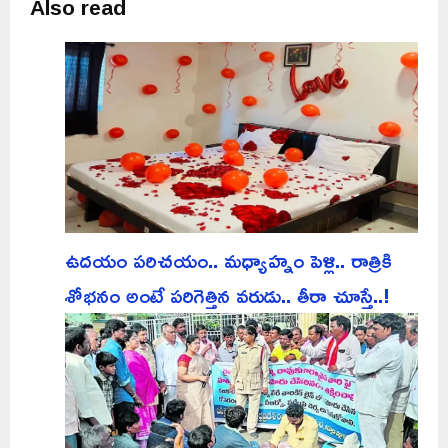
Also read
ఉదయం పరిచయం.. మధ్యాహ్నం పెళ్లి.. రాత్రికి
శోభనం అంటే పరిగెత్తిన వరుడు.. తీరా చూస్తే..!