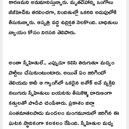
కారణమని అనుమానిస్తున్నారు. మృతదేహాన్ని ఒంగోలు
జీజీహెచ్‌కు తరలించగా, నిందితుల్లో ఒకరిని అదుపులోకి
తీసుకున్నారు. ఆస్పత్రి వద్ద ఉద్రిక్తత నెలకొంది. బాధితులు
న్యాయం కోసం నిరసన తెలిపారు.
అంతా స్నేహితులే.. ఎప్పుడూ కలిసి తిరుగుతూ మద్యం
పార్టీలు చేసుకుంటుంటారు. అయితే ఏం జరిగిందో
తెలియదు కానీ ఆ గ్యాంగ్‌లో ఒకడైన అశోక్‌ అనే వ్యక్తిని
నలుగురు స్నేహితులు బయటకు తీసుకెళ్ళి దారుణంగా
కత్తులతో పొడిచి చంపేశారు. ప్రకాశం జిల్లా
సంతనూతలపాడు మండలం మంగమూరులో జరిగిన ఈ
ఘటన స్థానికంగా కలకలం రేపింది. స్నేహితుల మధ్య