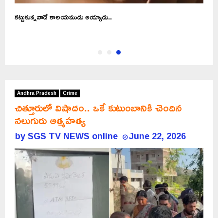
కట్టుకున్నవాడే కాలయముడు అయ్యాడు..
Andhra Pradesh
Crime
చిత్తూరులో విషాదం.. ఒకే కుటుంబానికి చెందిన
నలుగురు ఆత్మహత్య
by
SGS TV NEWS online
June 22, 2026