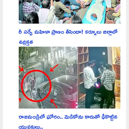
రీ సర్వే మహిళా ప్రాణం తీసిందా! కర్నూలు జిల్లాలో
ఉద్రిక్తత
రాజమండ్రిలో ఘోరం.. మెడికోను కారుతో ఢీకొట్టిన
యువకులు..