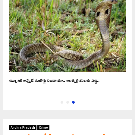
ఆశ
చిన్నారికి అప్పుడే నూరేళ్లు నిండాయా.. అంత్యక్రియలకు వచ్చి..
Andhra Pradesh
Crime