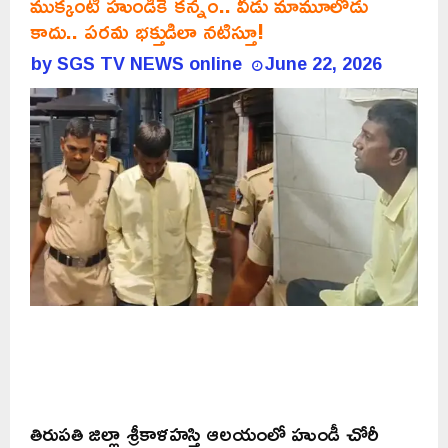
ముక్కంటి హుండీకే కన్నం.. వీడు మామూలోడు
కాదు.. పరమ భక్తుడిలా నటిస్తూ!
by
SGS TV NEWS online
June 22, 2026
తిరుపతి జిల్లా శ్రీకాళహస్తి ఆలయంలో హుండీ చోరీ