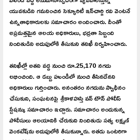
యువకుడిని గమనించిన సెక్యూరిటీ ఇన్‌చార్జి రవి వెంటనే
ఉన్నతాధికారులకు సమాచారం అందించారు. దీంతో
అప్రమత్తమైన ఆలయ అధికారులు, భద్రతా సిబ్బంది
నిందితుడిని అదుపులోకి తీసుకుని తనిఖీ నిర్వహించారు.
తనిఖీల్లో అతని వద్ద నుంచి రూ.25,170 నగదు
లభించింది. ఆ డబ్బు హుండీలో నుంచి తీసినదేనని
అధికారులు గుర్తించారు. అనంతరం నగదును స్వాధీనం
చేసుకుని, సంఘటనపై శ్రీకాళహస్తి వన్ టౌన్ పోలీస్
స్టేషన్కు సమాచారం ఇచ్చారు. సమాచారం అందుకున్న
పోలీసులు ఆలయానికి చేరుకుని నిందితుడు సత్య లక్ష్మణ్
వెంకటేష్‌ను అదుపులోకి తీసుకున్నారు. అతడు ఒంటరిగా