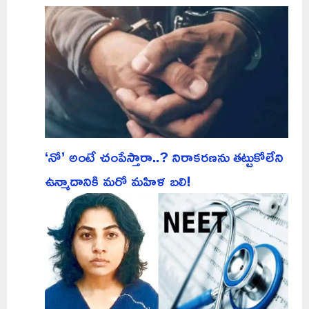
‘నో’ అంటే చంపేస్తారా..? నిరాకరణను తట్టుకోలేని
ఉన్మాదానికి మరో మహిళ బలి!