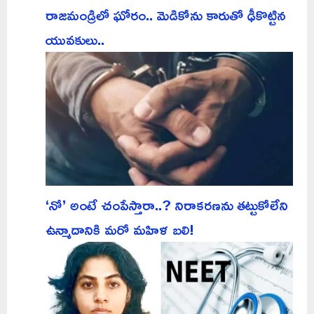
రాజమండ్రిలో ఘోరం.. మెడికోను కారుతో ఢీకొట్టిన
యువకులు..
‘నో’ అంటే చంపేస్తారా..? నిరాకరణను తట్టుకోలేని
ఉన్మాదానికి మరో మహిళ బలి!