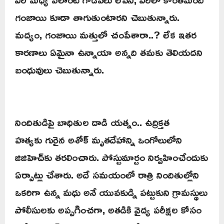
గంజాయి కూడా తాగుతుంటారని చెబుతున్నారు.
మద్యం, గంజాయి మత్తులో చంపేశారా..? లేక ఇతర
కారణాలు ఏమైనా ఉన్నాయా అన్నది తమకు తెలియదని
బంధువులు చెబుతున్నారు.
నిందితుడిపై బాధితుల దాడి యత్నం.. ఉద్రిక్తత
హత్యకు గురైన అశోక్‌ మృతదేహాన్ని ఒంగోలులోని
జిజిహెచ్‌కు తరలించారు. పోస్టుమార్టం నిర్వహించేందుకు
ఏర్పాట్లు చేశారు. అదే సమయంలో రాత్రి నిందితుల్లోని
ఒకరిగా ఉన్న మధు అనే యువకుడ్ని పట్టుకుని గ్రామస్థులు
పోలీసులకు అప్పగించగా, అతడికి వైద్య పరీక్షల కోసం