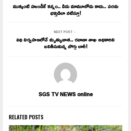
ముక్కంటి హుండీకే కన్నం.. వీడు మామూలోడు కాదు.. పరమ
భక్తుడిలా నటిస్తూ!
NEXT POST
విధి నిర్వహణలోనే మృత్యువాత.. రవాణా శాఖ అధికారిని
బలితీసుకున్న బొగ్గు లారీ!
SGS TV NEWS online
RELATED POSTS