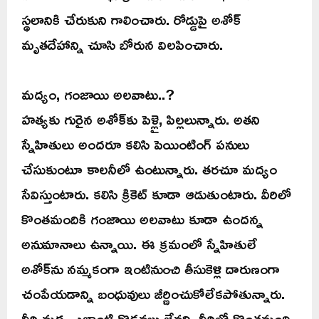
స్థలానికి చేరుకుని గాలించారు. రోడ్డుపై అశోక్‌
మృతదేహాన్ని చూసి బోరున విలపించారు.
మద్యం, గంజాయి అలవాటు..?
హత్యకు గురైన అశోక్‌కు పెళ్లై, పిల్లలున్నారు. అతని
స్నేహితులు అందరూ కలిసి పెయింటింగ్‌ పనులు
చేసుకుంటూ కాలనీలో ఉంటున్నారు. తరచూ మద్యం
సేవిస్తుంటారు. కలిసి క్రికెట్‌ కూడా ఆడుతుంటారు. వీరిలో
కొంతమందికి గంజాయి అలవాటు కూడా ఉందన్న
అనుమానాలు ఉన్నాయి. ఈ క్రమంలో స్నేహితులే
అశోక్‌ను నమ్మకంగా ఇంటినుంచి తీసుకెళ్లి దారుణంగా
చంపేయడాన్ని బంధువులు జీర్ణించుకోలేకపోతున్నారు.
వీరి మధ్య ఎలాంటి గొడవలు లేవని, వీరిలో కొంతమంది