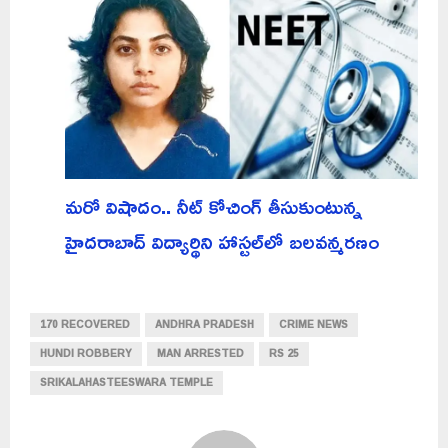
మరో విషాదం.. నీట్ కోచింగ్ తీసుకుంటున్న
హైదరాబాద్ విద్యార్థిని హాస్టల్‌లో బలవన్మరణం
170 RECOVERED
ANDHRA PRADESH
CRIME NEWS
HUNDI ROBBERY
MAN ARRESTED
RS 25
SRIKALAHASTEESWARA TEMPLE