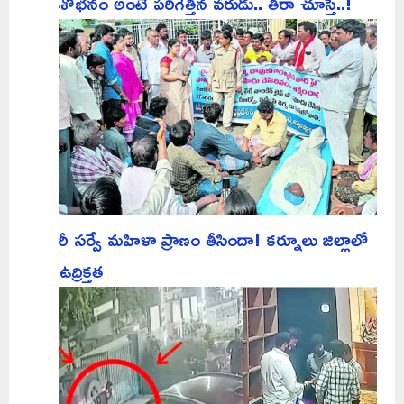
శోభనం అంటే పరిగెత్తిన వరుడు.. తీరా చూస్తే..!
రీ సర్వే మహిళా ప్రాణం తీసిందా! కర్నూలు జిల్లాలో
ఉద్రిక్తత