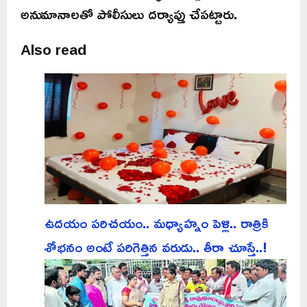
అనుమానాలతో పోలీసులు దర్యాప్తు చేపట్టారు.
Also read
ఉదయం పరిచయం.. మధ్యాహ్నం పెళ్లి.. రాత్రికి
శోభనం అంటే పరిగెత్తిన వరుడు.. తీరా చూస్తే..!