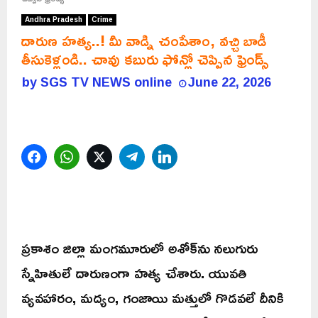
Andhra Pradesh
Crime
దారుణ హత్య..! మీ వాడ్ని చంపేశాం, వచ్చి బాడీ
తీసుకెళ్లండి.. చావు కబురు ఫోన్లో చెప్పిన ఫ్రెండ్స్
by
SGS TV NEWS online
June 22, 2026
Facebook
WhatsApp
Twitter
Telegram
LinkedIn
ప్రకాశం జిల్లా మంగమూరులో అశోక్‌ను నలుగురు
స్నేహితులే దారుణంగా హత్య చేశారు. యువతి
వ్యవహారం, మద్యం, గంజాయి మత్తులో గొడవలే దీనికి