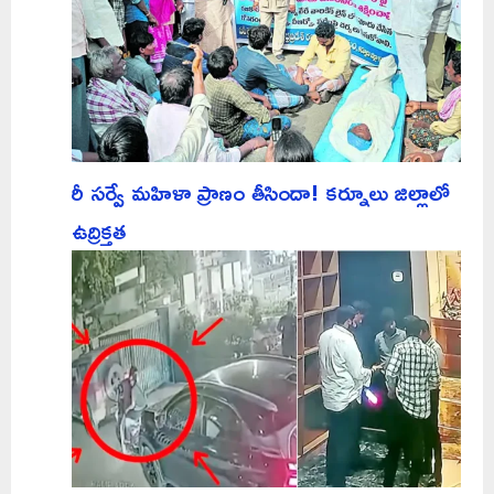
రీ సర్వే మహిళా ప్రాణం తీసిందా! కర్నూలు జిల్లాలో
ఉద్రిక్తత