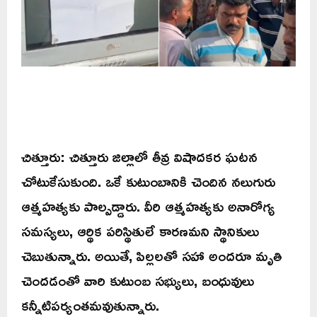
చిత్తూరు: చిత్తూరు జిల్లాలో తీవ్ర విషాదకర ఘటన
చోటుకేసుకుంది. ఒకే కుటుంబానికి చెందిన నలుగురు
ఆత్మహత్యకు పాల్పడ్డారు. వీరి ఆత్మహత్యకు అనారోగ్య
సమస్యలు, ఆర్థిక పరిస్థితులే కారణమని స్థానికులు
చెబుతున్నారు. అయితే, పిల్లలతో సహా అందరూ మృతి
చెందడంతో వారి కుటుంబ సభ్యులు, బంధువులు
కన్నీటిపర్యంతమవుతున్నారు.