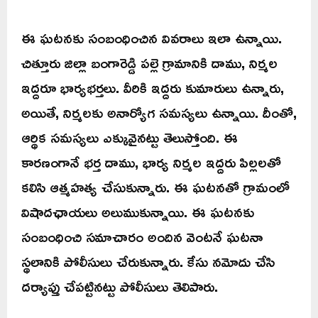
ఈ ఘటనకు సంబంధించిన వివరాలు ఇలా ఉన్నాయి.
చిత్తూరు జిల్లా బంగారెడ్డి పల్లె గ్రామానికి దాము, నిర్మల
ఇద్దరూ భార్యభర్తలు. వీరికి ఇద్దరు కుమారులు ఉన్నారు,
అయితే, నిర్మలకు అనార్యోగ సమస్యలు ఉన్నాయి. దీంతో,
ఆర్థిక సమస్యలు ఎక్కువైనట్టు తెలుస్తోంది. ఈ
కారణంగానే భర్త దాము, భార్య నిర్మల ఇద్దరు పిల్లలతో
కలిసి ఆత్మహత్య చేసుకున్నారు. ఈ ఘటనతో గ్రామంలో
విషాదఛాయలు అలుముకున్నాయి. ఈ ఘటనకు
సంబంధించి సమాచారం అందిన వెంటనే ఘటనా
స్థలానికి పోలీసులు చేరుకున్నారు. కేసు నమోదు చేసి
దర్యాప్తు చేపట్టినట్టు పోలీసులు తెలిపారు.