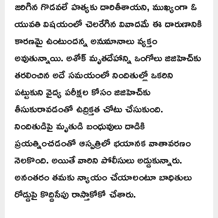
జరిగిన గొడవలే హత్యకు దారితీశాయని, ముఖ్యంగా ఓ
యువతి విషయంలో చెలరేగిన వివాదమే ఈ దారుణానికి
కారణమై ఉంటుందన్న అనుమానాలు వ్యక్తం
అవుతున్నాయి. అశోక్‌ మృతదేహాన్ని ఒంగోలు జిజిహెచ్‌కు
తరలించిన అదే సమయంలో నిందితుల్లో ఒకరిని
పట్టుకుని వైద్య పరీక్షల కోసం జిజిహెచ్‌కు
తీసుకురావడంతో ఉద్రిక్తత చోటు చేసుకుంది.
నిందితుడిపై మృతుడి బంధువులు దాడికి
ప్రయత్నించడంతో ఆస్పత్రిలో భయానక వాతావరణం
నెలకొంది. అయితే వారిని పోలీసులు అడ్డుకున్నారు.
అనంతరం తమకు న్యాయం చేయాలంటూ బాధితులు
రోడ్డుపై కొద్దిసేపు రాస్తాకోకో చేశారు.