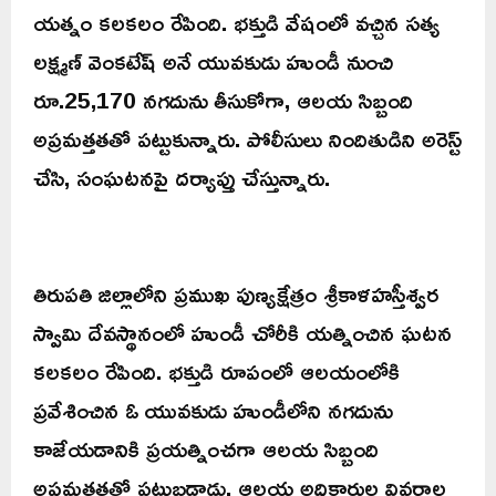
యత్నం కలకలం రేపింది. భక్తుడి వేషంలో వచ్చిన సత్య
లక్ష్మణ్ వెంకటేష్ అనే యువకుడు హుండీ నుంచి
రూ.25,170 నగదును తీసుకోగా, ఆలయ సిబ్బంది
అప్రమత్తతతో పట్టుకున్నారు. పోలీసులు నిందితుడిని అరెస్ట్
చేసి, సంఘటనపై దర్యాప్తు చేస్తున్నారు.
తిరుపతి జిల్లాలోని ప్రముఖ పుణ్యక్షేత్రం శ్రీకాళహస్తీశ్వర
స్వామి దేవస్థానంలో హుండీ చోరీకి యత్నించిన ఘటన
కలకలం రేపింది. భక్తుడి రూపంలో ఆలయంలోకి
ప్రవేశించిన ఓ యువకుడు హుండీలోని నగదును
కాజేయడానికి ప్రయత్నించగా ఆలయ సిబ్బంది
అప్రమత్తతతో పట్టుబడ్డాడు. ఆలయ అధికారుల వివరాల