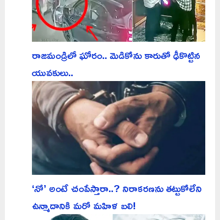
రాజమండ్రిలో ఘోరం.. మెడికోను కారుతో ఢీకొట్టిన
యువకులు..
‘నో’ అంటే చంపేస్తారా..? నిరాకరణను తట్టుకోలేని
ఉన్మాదానికి మరో మహిళ బలి!