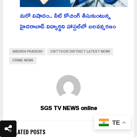
మరో విషాదం.. నీట్ కోచింగ్ తీసుకుంటున్న
హైదరాబాద్ విద్యార్థిని హాస్టల్‌లో బలవన్మరణం
ANDHRA PRADESH
CHITTOOR DISTRICT LATEST NEWS
CRIME NEWS
SGS TV NEWS online
TE
RELATED POSTS