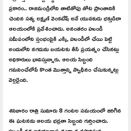
ప్రకారం.. రాజమండ్రిలోని తాటితోపు తోట ప్రాంతానికి
చెందిన సత్య లక్ష్మణ్ వెంకటేష్ అనే యువకుడు భక్తుడిలా
ఆలయంలోకి ప్రవేశించాడు. అనంతరం హుండీ
సమీపంలోని స్తంభంపైకి ఎక్కి, హుండీలో చేయి పెట్టి
అందులోని నగదును బయటకు తీసే ప్రయత్నం చేసినట్లు
అధికారులు భావిస్తున్నారు. ఆలయ సిబ్బంది
గమనించేలోపే కొంత మొత్తాన్ని స్వాధీనం చేసుకున్నట్లు
వెల్లడైంది.
శనివారం రాత్రి సుమారు 8 గంటల సమయంలో జరిగిన
ఈ ఘటనను ఆలయ భద్రతా సిబ్బంది గుర్తించారు.
హుండీ వద్ద అనుమానాస్పదంగా వ్యవహరిస్తున్న