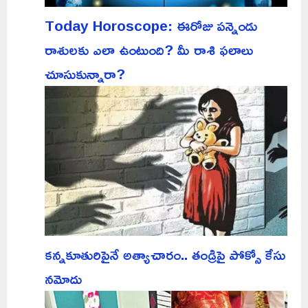
Today Horoscope: ఈరోజు పన్నెండు
రాశులకు ఎలా ఉంటుంది? మీ రాశి ఫలాలు
చూసుకున్నారా?
కన్నకూతురిపైనే అత్యాచారం.. తండ్రిపై పోక్సో కేసు
నమోదు