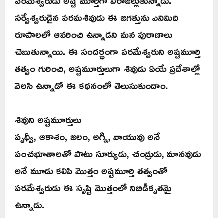
పరమేశ్వరుడు అష్ట మూర్తిగా విరాజిల్లుతున్నాడు.
సర్వేశ్వరుడైన పరమశివుడు ఈ జగత్తును ఎనిమిది
రూపాలలో ఆవరించి ఉన్నాడని మన పురాణాలు
చెబుతున్నాయి. ఈ సందర్భంగా పరమేశ్వరుని అష్టమూర్తి
తత్వం గురించి, అష్టమూర్తులుగా శివుడు ఏయే ప్రదేశాల్లో
వెలసి ఉన్నాడో ఈ కథనంలో తెలుసుకుందాం.
శివుని అష్టమూర్తులు
పృథ్వీ, ఆకాశం, జలం, అగ్ని, వాయువు అనే
పంచభూతాలతో పాటు సూర్యుడు, చంద్రుడు, మానవుడు
అనే మూడు కలిపి మొత్తం అష్టమూర్తి తత్వంతో
పరమేశ్వరుడు ఈ సృష్టి మొత్తంలో నిబిడీకృతమై
ఉన్నాడు.