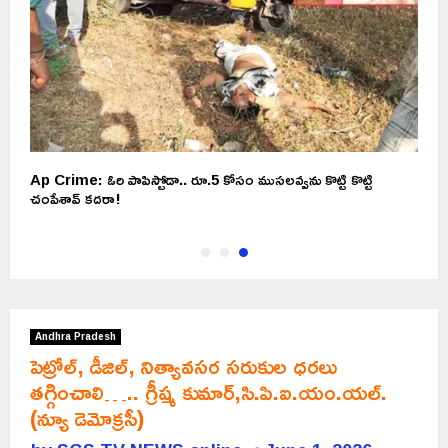
Ap Crime: ఓరి పాపిస్టోడా.. రూ.5 కోసం ముసలవ్వను కొట్టి కొట్టి
చంపేశావ్ కదరా!
Andhra Pradesh
పెట్రోల్, డీజిల్, నిత్యావసర సరుకుల ధరలు
తగ్గించాలి….. గ్రీష్మ కుమార్,సి.పి.ఐ.యం.యల్.
(న్యూ డెమోక్రసీ)