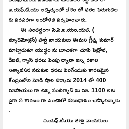
ఐ.యఫ్.టి.యు ఆధ్వర్యంలో దేశం లో ధరల పెరుగుదల
కు నిరసనగా ఆందోళన నిర్వహించారు.
ఈ సందర్భంగా సి.పి.ఐ.యం.యల్. (
న్యూడెమోక్రసీ) పార్టీ నాయకులు ఈమని గ్రీష్మ కుమార్
మాట్లాడుతూ యుద్ధం ను బూచికగా చూపి పెట్రోల్,
డీజిల్, గ్యాస్ ధరలు పెంపు ద్వారా అన్ని రకాల
నిత్యావసర సరుకుల ధరలు పెరిగేందుకు కారణమైన
కేంద్రంలోని మోడి షాల సర్కారు 2014 లో 400
రూపాయలు గా ఉన్న వంటగ్యాస్ ను రూ. 1100 లకు
పైగా ఏ కారణం గా పెంచారో సమాధానం చెప్పాలన్నారు
.
ఐ.యఫ్.టి.యు జిల్లా నాయకులు