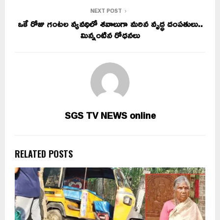
NEXT POST
ఒకే రోజు గంటల వ్యవధిలో శవాలుగా మరిన వృద్ధ దంపతులు..
మిన్నంటిన రోధనలు
SGS TV NEWS online
RELATED POSTS