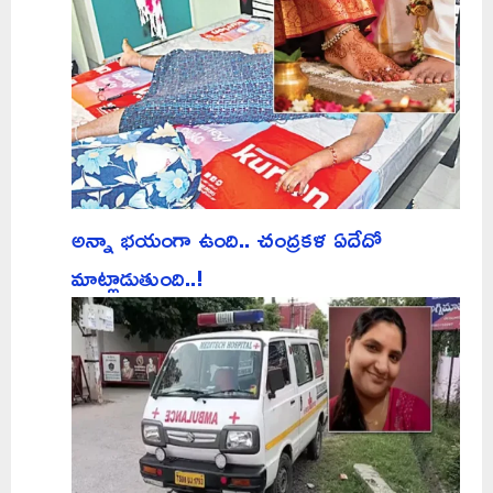
అన్నా భయంగా ఉంది.. చంద్రకళ ఏదేదో
మాట్లాడుతుంది..!