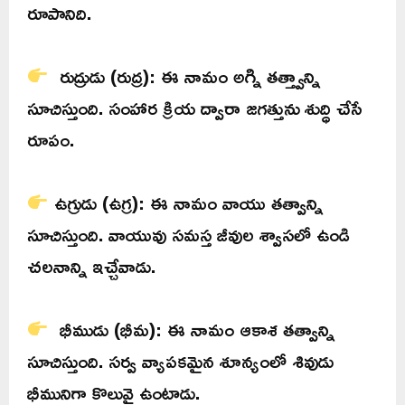
రూపానిది.
రుద్రుడు (రుద్ర): ఈ నామం అగ్ని తత్త్వాన్ని
సూచిస్తుంది. సంహార క్రియ ద్వారా జగత్తును శుద్ధి చేసే
రూపం.
ఉగ్రుడు (ఉగ్ర): ఈ నామం వాయు తత్వాన్ని
సూచిస్తుంది. వాయువు సమస్త జీవుల శ్వాసలో ఉండి
చలనాన్ని ఇచ్చేవాడు.
భీముడు (భీమ): ఈ నామం ఆకాశ తత్వాన్ని
సూచిస్తుంది. సర్వ వ్యాపకమైన శూన్యంలో శివుడు
భీమునిగా కొలువై ఉంటాడు.