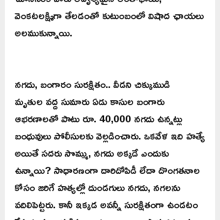
వెంకటలక్ష్మిగా తేలడంతో కుటుంబంలో విషాద ఛాయలు
అలముకున్నాయి.
నగదు, బంగారం సురక్షితం.. వీడని చిక్కుముడి
మృతుల వద్ద సుమారు ఏడు కాసుల బంగారు
ఆభరణాలతో పాటు రూ. 40,000 నగదు ఉన్నట్లు
బంధువులు పోలీసులకు వెల్లడించారు. ఒకవేళ ఇది హత్యే
అయితే సదరు సొమ్ము, నగదు అక్కడే ఎందుకు
ఉన్నాయి? సాధారణంగా దారిదోపిడీ లేదా దొంగతనాల
కోసం జరిగే హత్యల్లో దుండగులు నగదు, నగలను
వదిలిపెట్టరు. కానీ ఇక్కడ అవన్నీ సురక్షితంగా ఉండటం