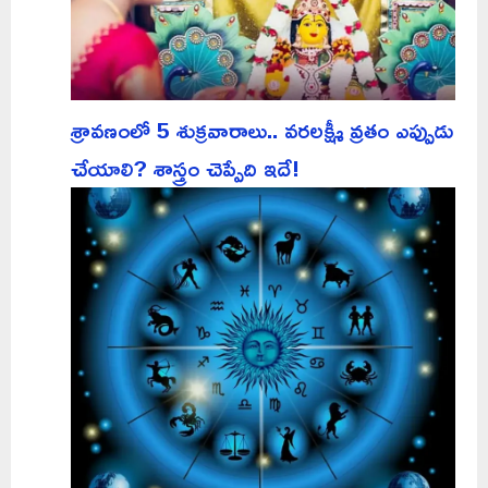
శ్రావణంలో 5 శుక్రవారాలు.. వరలక్ష్మీ వ్రతం ఎప్పుడు
చేయాలి? శాస్త్రం చెప్పేది ఇదే!