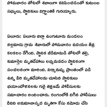
సోమవారం తోటలో శవాలుగా కనిపించడంతో కుటుంబ
సభ్యులు, స్థానికులు దిగ్భ్రాంతికి గురయ్యారు.
ఏలూరు: ఏలూరు జిల్లా ఉంగుటూరు మండలం
నల్లమాడు గ్రామ శివారులో సోమవారం ఉదయం తీవ్ర
కలకలం రేగింది. స్థానిక జీడిమామిడి తోటలో తల్లి,
కుమార్తెల మృతదేహాలు లభ్యమవడం స్థానికంగా
సంచలనంగా మారింది. నిర్మానుష్య ప్రాంతంలో పడి
ఉన్న వీరి మృతదేహాలను చూసిన స్థానికులు
భయాందోళనలకు గురై తక్షణమే పోలీసులకు
సమాచారం అందించారు. రంగంలోకి దిగిన పోలీసులు
దీనిని అనుమానాస్పద మృతిగా కేసు నమోదు చేసి