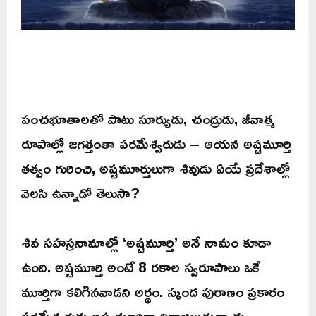
పంచభూతాలతో పాటు సూర్యుడు, చంద్రుడు, జీవాత్మ
రూపాల్లో జగత్తంతా పరమేశ్వరుడు – ఆయన అష్టమూర్తి
తత్వం గురించి, అష్టమూర్తులుగా శివుడు ఏయే ప్రదేశాల్లో
వెలసి ఉన్నాడో తెలుసా?
శివ సహస్రనామాల్లో ‘అష్టమూర్తి’ అనే నామం కూడా
ఉంది. అష్టమూర్తి అంటే 8 రకాల స్వరూపాలు ఒకే
మూర్తిగా కలిగినవాడని అర్థం. స్కంద పురాణం ప్రకారం