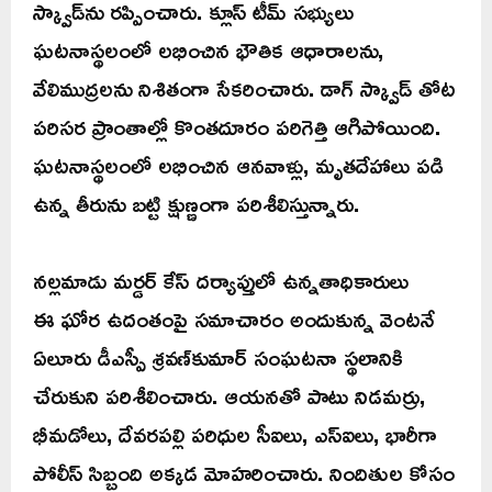
స్క్వాడ్‌ను రప్పించారు. క్లూస్ టీమ్ సభ్యులు
ఘటనాస్థలంలో లభించిన భౌతిక ఆధారాలను,
వేలిముద్రలను నిశితంగా సేకరించారు. డాగ్ స్క్వాడ్ తోట
పరిసర ప్రాంతాల్లో కొంతదూరం పరిగెత్తి ఆగిపోయింది.
ఘటనాస్థలంలో లభించిన ఆనవాళ్లు, మృతదేహాలు పడి
ఉన్న తీరును బట్టి క్షుణ్ణంగా పరిశీలిస్తున్నారు.
నల్లమాడు మర్డర్ కేస్ దర్యాప్తులో ఉన్నతాధికారులు
ఈ ఘోర ఉదంతంపై సమాచారం అందుకున్న వెంటనే
ఏలూరు డీఎస్పీ శ్రవణ్‌కుమార్ సంఘటనా స్థలానికి
చేరుకుని పరిశీలించారు. ఆయనతో పాటు నిడమర్రు,
భీమడోలు, దేవరపల్లి పరిధుల సీఐలు, ఎస్‌ఐలు, భారీగా
పోలీస్ సిబ్బంది అక్కడ మోహరించారు. నిందితుల కోసం