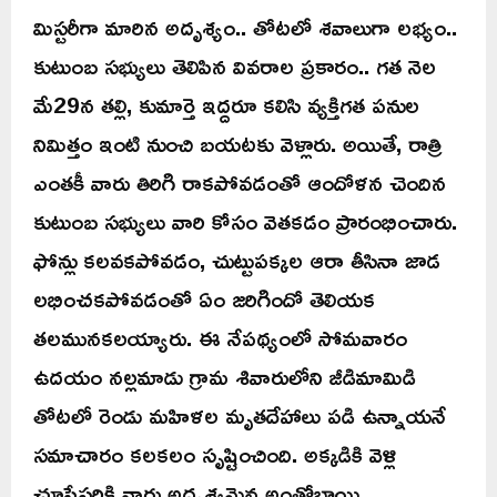
మిస్టరీగా మారిన అదృశ్యం.. తోటలో శవాలుగా లభ్యం..
కుటుంబ సభ్యులు తెలిపిన వివరాల ప్రకారం.. గత నెల
మే29న తల్లి, కుమార్తె ఇద్దరూ కలిసి వ్యక్తిగత పనుల
నిమిత్తం ఇంటి నుంచి బయటకు వెళ్లారు. అయితే, రాత్రి
ఎంతకీ వారు తిరిగి రాకపోవడంతో ఆందోళన చెందిన
కుటుంబ సభ్యులు వారి కోసం వెతకడం ప్రారంభించారు.
ఫోన్లు కలవకపోవడం, చుట్టుపక్కల ఆరా తీసినా జాడ
లభించకపోవడంతో ఏం జరిగిందో తెలియక
తలమునకలయ్యారు. ఈ నేపథ్యంలో సోమవారం
ఉదయం నల్లమాడు గ్రామ శివారులోని జీడిమామిడి
తోటలో రెండు మహిళల మృతదేహాలు పడి ఉన్నాయనే
సమాచారం కలకలం సృష్టించింది. అక్కడికి వెళ్లి
చూసేసరికి వారు అదృశ్యమైన అంతోభాయి,