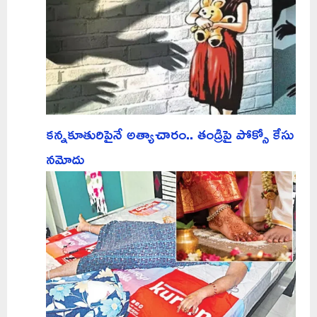
కన్నకూతురిపైనే అత్యాచారం.. తండ్రిపై పోక్సో కేసు
నమోదు