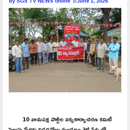
by
SGS TV NEWS online
June 1, 2026
10 వామపక్ష పార్టీల ఐక్యకార్యాచరణ కమిటీ
పిలుపు మేరకు నిడదవోలు మండలం శెట్టి పేట లో