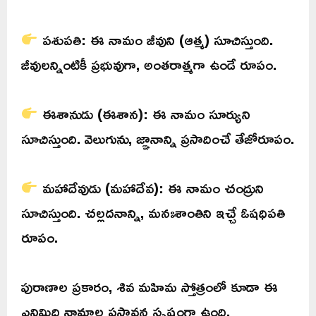
పశుపతి: ఈ నామం జీవుని (ఆత్మ) సూచిస్తుంది.
జీవులన్నింటికీ ప్రభువుగా, అంతరాత్మగా ఉండే రూపం.
ఈశానుడు (ఈశాన): ఈ నామం సూర్యుని
సూచిస్తుంది. వెలుగును, జ్ఞానాన్ని ప్రసాదించే తేజోరూపం.
మహాదేవుడు (మహాదేవ): ఈ నామం చంద్రుని
సూచిస్తుంది. చల్లదనాన్ని, మనఃశాంతిని ఇచ్చే ఓషధిపతి
రూపం.
పురాణాల ప్రకారం, శివ మహిమ స్తోత్రంలో కూడా ఈ
ఎనిమిది నామాల ప్రస్తావన స్పష్టంగా ఉంది.