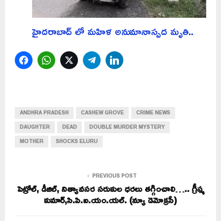
హైదరాబాద్ లో మహిళ అనుమానాస్పద మృతి..
Facebook
WhatsApp
Twitter
Telegram
LinkedIn
ANDHRA PRADESH
CASHEW GROVE
CRIME NEWS
DAUGHTER
DEAD
DOUBLE MURDER MYSTERY
MOTHER
SHOCKS ELURU
PREVIOUS POST
పెట్రోల్, డీజిల్, నిత్యావసర సరుకుల ధరలు తగ్గించాలి….. గ్రీష్మ
కుమార్,సి.పి.ఐ.యం.యల్. (న్యూ డెమోక్రసీ)