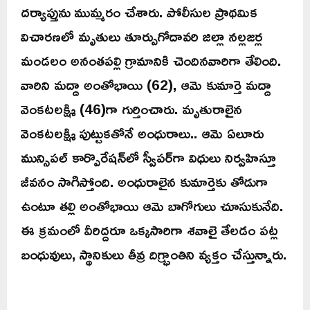
దర్యాప్తును ముమ్మరం చేశారు. పోలీసుల ప్రాథమిక
విచారణలో మృతులు తూర్పుగోదావరి జిల్లా నల్లజర్ల
మండలం అనంతపల్లి గ్రామానికి చెందినవారిగా తేలింది.
వారిని మద్దా అంతోభాయి (62), ఆమె కుమార్తె మద్దా
వెంకటలక్ష్మి (46)గా గుర్తించారు. మృతురాలైన
వెంకటలక్ష్మి పుట్టుకతోనే అంధురాలు.. ఆమె ఏలూరు
మున్సిపల్ కార్పొరేషన్‌లో స్వీపర్‌గా విధులు నిర్వహిస్తూ
జీవనం సాగిస్తోంది. అంధురాలైన కుమార్తెకు తోడుగా
ఉంటూ తల్లి అంతోభాయి ఆమె బాగోగులు చూసుకునేది.
ఈ క్రమంలో వీరిద్దరూ ఒక్కసారిగా శవాలై తేలడం పట్ల
బంధువులు, స్థానికులు తీవ్ర దిగ్భ్రాంతిని వ్యక్తం చేస్తున్నారు.