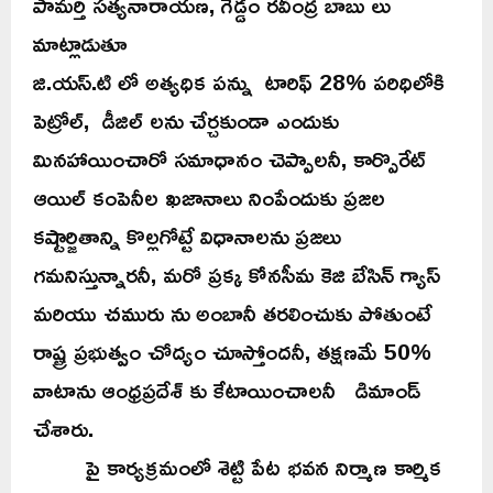
పామర్తి సత్యనారాయణ, గెడ్డం రవీంద్ర బాబు లు
మాట్లాడుతూ
జి.యస్.టి లో అత్యధిక పన్ను టారిఫ్ 28% పరిధిలోకి
పెట్రోల్, డీజిల్ లను చేర్చకుండా ఎందుకు
మినహాయించారో సమాధానం చెప్పాలనీ, కార్పొరేట్
ఆయిల్ కంపెనీల ఖజానాలు నింపేందుకు ప్రజల
కష్టార్జితాన్ని కొల్లగోట్టే విధానాలను ప్రజలు
గమనిస్తున్నారనీ, మరో ప్రక్క కోనసీమ కెజి బేసిన్ గ్యాస్
మరియు చమురు ను అంబానీ తరలించుకు పోతుంటే
రాష్ట్ర ప్రభుత్వం చోద్యం చూస్తోందనీ, తక్షణమే 50%
వాటాను ఆంధ్రప్రదేశ్ కు కేటాయించాలనీ డిమాండ్
చేశారు.
పై కార్యక్రమంలో శెట్టి పేట భవన నిర్మాణ కార్మిక