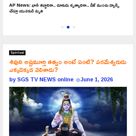
AP News: భారీ శబ్ధానికా.. దూకుడు నృత్యానికా.. డీజే ముందు డ్యాన్స్
T
చేస్తూ యువకుడి మృతి
వ
Spiritual
శివుని అష్టమూర్తి తత్వం అంటే ఏంటి? పరమేశ్వరుడు
ఎక్కడెక్కడ వెలిశాడు?
by
SGS TV NEWS online
June 1, 2026