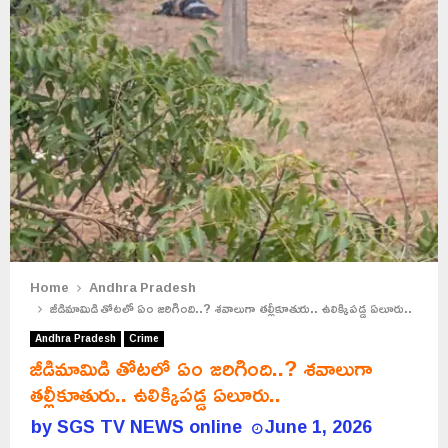
Home
Andhra Pradesh
జీడిమామిడి తోటలో ఏం జరిగింది..? శవాలుగా తల్లీకూతురు.. ఉలిక్కిపడ్డ ఏలూరు..
Andhra Pradesh
Crime
జీడిమామిడి తోటలో ఏం జరిగింది..? శవాలుగా
తల్లీకూతురు.. ఉలిక్కిపడ్డ ఏలూరు..
by
SGS TV NEWS online
June 1, 2026