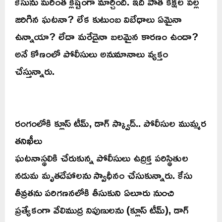
కేసును మరింత క్లిష్టంగా మార్చింది. ఇది పాత కక్షల వల్ల
జరిగిన ఘటనా? లేక కుటుంబ విబేధాలు ఏమైనా
ఉన్నాయా? లేదా మరేదైనా బలమైన కారణం ఉందా?
అనే కోణంలో పోలీసులు అనుమానాలు వ్యక్తం
చేస్తున్నారు.
రంగంలోకి క్లూస్ టీమ్, డాగ్ స్క్వాడ్.. పోలీసుల ముమ్మర
తనిఖీలు
ఘటనాస్థలికి చేరుకున్న పోలీసులు ఉద్రిక్త పరిస్థితుల
నడుమ మృతదేహాలను స్వాధీనం చేసుకున్నారు. కేసు
తీవ్రతను పరిగణనలోకి తీసుకుని ఏలూరు నుంచి
ప్రత్యేకంగా వేలిముద్ర నిపుణులను (క్లూస్ టీమ్), డాగ్