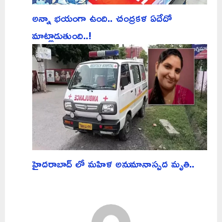
అన్నా భయంగా ఉంది.. చంద్రకళ ఏదేదో
మాట్లాడుతుంది..!
హైదరాబాద్ లో మహిళ అనుమానాస్పద మృతి..