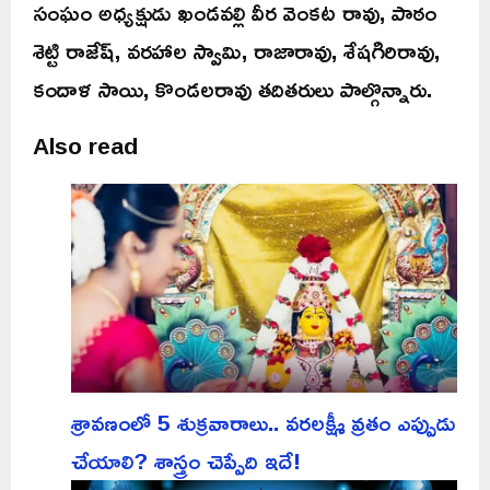
సంఘం అధ్యక్షుడు ఖండవల్లి వీర వెంకట రావు, పాఠం
శెట్టి రాజేష్, వరహాల స్వామి, రాజారావు, శేషగిరిరావు,
కందాళ సాయి, కొండలరావు తదితరులు పాల్గొన్నారు.
Also read
శ్రావణంలో 5 శుక్రవారాలు.. వరలక్ష్మీ వ్రతం ఎప్పుడు
చేయాలి? శాస్త్రం చెప్పేది ఇదే!