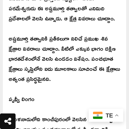
పరమేశ్వరుడు ఈ అష్టమూర్తి తత్వాలతో ఎనిమిది
ప్రదేశాలలో వెలసి ఉన్నాడు. ఆ క్షేత్ర వివరాలు చూద్దాం.
అష్టమూర్తి తత్వానికి ప్రతీకలుగా నిలిచే ప్రముఖ శివ
క్షేత్రాల వివరాలు చూద్దాం. వీటిలో ఎక్కువ భాగం దక్షిణ
భారతదేశంలోనే వెలసి ఉండడం విశేషం. పంచభూత
క్షేత్రాలు సృష్టిలోని ఐదు మూలకాలు సూచించే ఈ క్షేత్రాలు
అత్యంత ప్రసిద్ధమైనవి.
పృథ్వీ లింగం
TE
తమిళనాడులోని కాంచీపురంలో వెలసిన ఏకాంబరేశ్వర