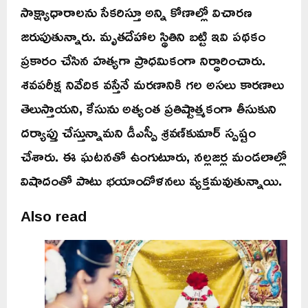
సాక్ష్యాధారాలను సేకరిస్తూ అన్ని కోణాల్లో విచారణ
జరుపుతున్నారు. మృతదేహాల స్థితిని బట్టి ఇవి పథకం
ప్రకారం చేసిన హత్యగా ప్రాధమికంగా నిర్ధారించారు.
శవపరీక్ష నివేదిక వస్తేనే మరణానికి గల అసలు కారణాలు
తెలుస్తాయని, కేసును అత్యంత ప్రతిష్టాత్మకంగా తీసుకుని
దర్యాప్తు చేస్తున్నామని డీఎస్పీ శ్రవణ్‌కుమార్ స్పష్టం
చేశారు. ఈ ఘటనతో ఉంగుటూరు, నల్లజర్ల మండలాల్లో
విషాదంతో పాటు భయాందోళనలు వ్యక్తమవుతున్నాయి.
Also read