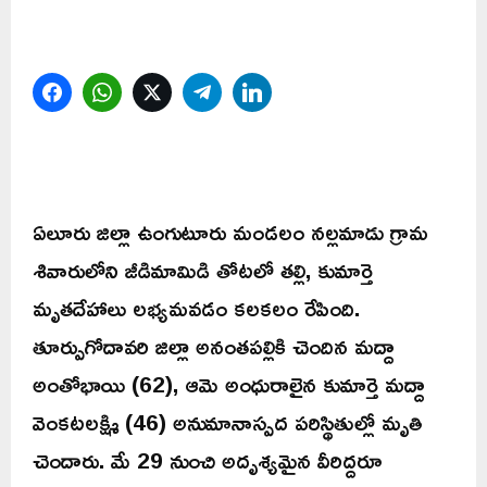
Facebook
WhatsApp
Twitter
Telegram
LinkedIn
ఏలూరు జిల్లా ఉంగుటూరు మండలం నల్లమాడు గ్రామ
శివారులోని జీడిమామిడి తోటలో తల్లి, కుమార్తె
మృతదేహాలు లభ్యమవడం కలకలం రేపింది.
తూర్పుగోదావరి జిల్లా అనంతపల్లికి చెందిన మద్దా
అంతోభాయి (62), ఆమె అంధురాలైన కుమార్తె మద్దా
వెంకటలక్ష్మి (46) అనుమానాస్పద పరిస్థితుల్లో మృతి
చెందారు. మే 29 నుంచి అదృశ్యమైన వీరిద్దరూ