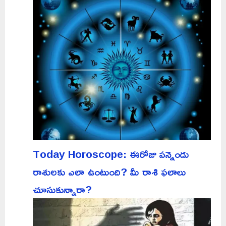
Today Horoscope: ఈరోజు పన్నెండు
రాశులకు ఎలా ఉంటుంది? మీ రాశి ఫలాలు
చూసుకున్నారా?