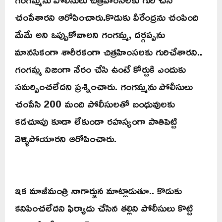
చంపేశారని ఆరోపించారు.కొడుకు వీరేంద్రను చంపింది
మేమే అని ఒప్పుకోవాలని గంగమ్మ, దర్గప్పను
మానసికంగా శారీరకంగా చిత్రహింసలకు గురిచేశారని..
గంగమ్మ నిజంగా నేరం చేసి ఉంటే కోర్టుకి ఎందుకు
సమర్పించలేదని ప్రశ్నించారు. గంగమ్మను పోలీసులు
చంపేసి 200 మంది పోలీసులతో బంధువులకు
కడచూపు కూడా లేకుండా రహస్యంగా పాతిపెట్టి
వెళ్ళిపోయారని ఆరోపించారు.
ఇక మాజీమంత్రి నాగార్జున మాట్లాడుతూ.. కొడుకు
కనిపించలేదని ఫిర్యాదు చేసిన తల్లిని పోలీసులు కొట్టి