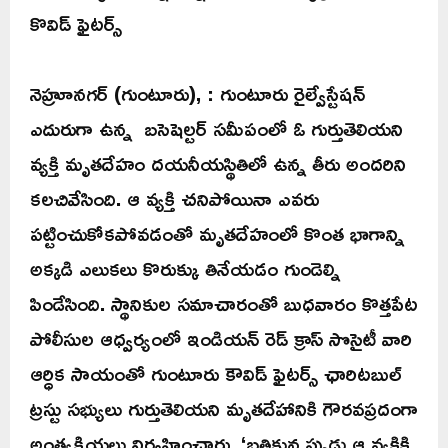
కొవిడ్ ఫైటర్స్
నెహ్రూనగర్ (గుంటూరు), : గుంటూరు రైల్వేస్టేషన్
ఎదురుగా ఉన్న బసెషెల్టర్ సమీపంలో ఓ గుర్తుతెలియని
వ్యక్తి మృతదేహం దయనీయస్థితిలో ఉన్న తీరు అందరిని
కలచివేసింది. ఆ వ్యక్తి చనిపోయినా ఎవరు
పట్టించుకోకపోవడంతో మృతదేహంలో కొంత భాగాన్ని
అక్కడి ఎలుకలు కొరుక్కు తినేయడం గుండెల్ని
పిండేసింది. స్థానికుల సమాచారంతో బుధవారం కొత్తపేట
పోలీసుల ఆధ్వర్యంలో ఇండియన్ రెడ్ క్రాస్ సొసైటీ వారి
ఆర్ధిక సాయంతో గుంటూరు కౌవిడ్ ఫైటర్స్ ఛారిటబుల్
ట్రస్టు సభ్యులు గుర్తుతెలియని మృతదేహానికి గౌరవప్రదంగా
అంత్యక్రియలు నిర్వహించారు. ‘బతికున్నప్పుడు ఆ వ్యక్తికి