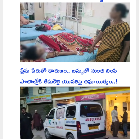
ప్రేమ పేరుతో దారుణం.. బస్సులో నుంచి దింపి
పొలాల్లోకి తీసుకెళ్లి యువతిపై అఘాయిత్యం..!