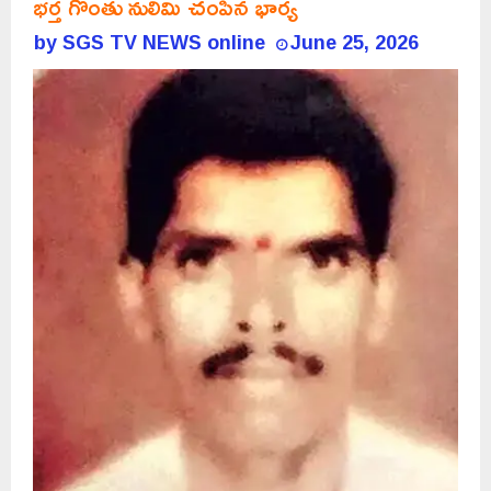
భర్త గొంతు నులిమి చంపిన భార్య
by
SGS TV NEWS online
June 25, 2026