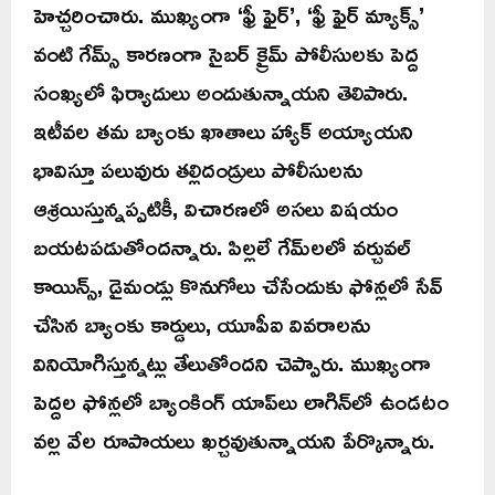
హెచ్చరించారు. ముఖ్యంగా ‘ఫ్రీ ఫైర్’, ‘ఫ్రీ ఫైర్ మ్యాక్స్’
వంటి గేమ్స్ కారణంగా సైబర్ క్రైమ్ పోలీసులకు పెద్ద
సంఖ్యలో ఫిర్యాదులు అందుతున్నాయని తెలిపారు.
ఇటీవల తమ బ్యాంకు ఖాతాలు హ్యాక్ అయ్యాయని
భావిస్తూ పలువురు తల్లిదండ్రులు పోలీసులను
ఆశ్రయిస్తున్నప్పటికీ, విచారణలో అసలు విషయం
బయటపడుతోందన్నారు. పిల్లలే గేమ్‌లలో వర్చువల్
కాయిన్స్, డైమండ్లు కొనుగోలు చేసేందుకు ఫోన్లలో సేవ్
చేసిన బ్యాంకు కార్డులు, యూపీఐ వివరాలను
వినియోగిస్తున్నట్లు తేలుతోందని చెప్పారు. ముఖ్యంగా
పెద్దల ఫోన్లలో బ్యాంకింగ్ యాప్‌లు లాగిన్‌లో ఉండటం
వల్ల వేల రూపాయలు ఖర్చవుతున్నాయని పేర్కొన్నారు.