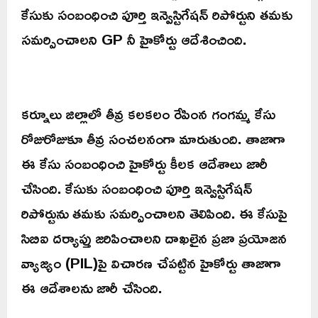
కేసుకు సంబంధించి పూర్తి ఇన్వెస్టిగేషన్ రిపోర్టుని తమకు
సమర్పించాలని GP నీ హైకోర్టు ఆదేశించింది.
కర్నూలు జిల్లాలో తీవ్ర కలకలం రేపింన గంగమ్మ కేసు
రోజురోజుకూ తీవ్ర సంచలనంగా మారుతుంది. తాజాగా
ఈ కేసు సంబంధించి హైకోర్టు కీలక ఆదేశాలు జారీ
చేసింది. కేసుకు సంబంధించి పూర్తి ఇన్వెస్టిగేషన్
రిపోర్టును తమకు సమర్పించాలని తెలిపింది. ఈ కేసుపై
సిబిఐ దర్యాప్తు జరిపించాలని దాఖలైన ప్రజా ప్రయోజన
వ్యాజ్యం (PIL)పై విచారణ చేపట్టిన హైకోర్టు తాజాగా
ఈ ఆదేశాలను జారీ చేసింది.