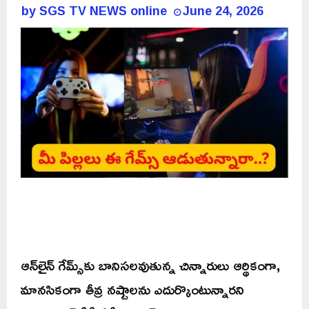
by
SGS TV NEWS online
June 24, 2026
ఆన్‌లైన్ గేమ్స్‌కు బానిసలవుతున్న చిన్నారులు ఆర్థికంగా,
మానసికంగా తీవ్ర నష్టాలను ఎదుర్కొంటున్నారని