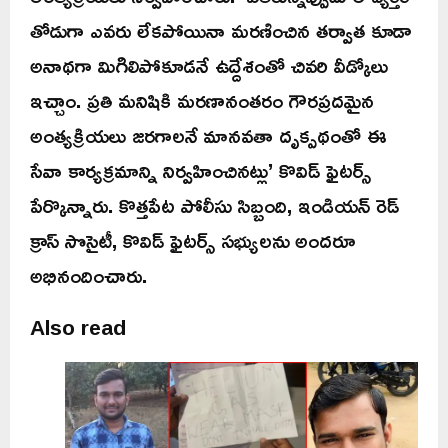
తోడుగా ఎవరు లేకపోయినా మరణించిన తర్వాత కూడా
అనాథగా మిగిలిపోకూడనే ఉద్దేశంతో చివరి వీడ్కోలు
ఇచ్చాం. ప్రతి మనిషికి మరణానంతరం గౌరప్రదమైన
అంత్యక్రియలు జరగాలనే మానవతా దృక్పథంతో ఈ
సేవా కార్యక్రమాన్ని నిర్వహించినట్లు’ కొవిడ్ ఫైటర్స్
పేర్కొన్నారు. కొత్తపేట పోలీసు సిబ్బంది, ఇండియన్ రెడ్
క్రాస్ సొసైటీ, కొవిడ్ ఫైటర్స్ సభ్యులను అందరూ
అభినందించారు.
Also read