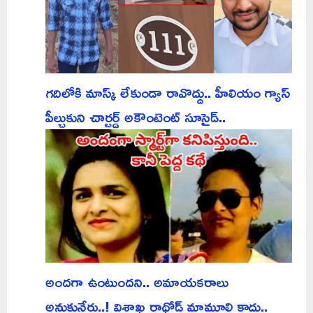
గదిలోకి మాస్క్ లేకుండా రావొద్దు.. హీలియం గ్యాస్
పీల్చుకుని చార్టర్డ్ అకౌంటెంట్ సూసైడ్..
అందగా ఉంటుందని.. అమాయకరాలు
అనుకునేరు..! విశాఖ రాథోడ్ మామూల్ది కాదు..