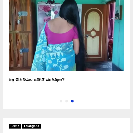
పెళ్లి చేసుకోమని అడిగితే చంపేస్తారా?
Crime
Telangana