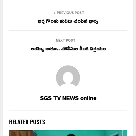
PREVIOUS POST
భర్త గొంతు నులిమి చంపిన భార్య
NEXT POST
అయ్యో జానూ.. పోలీసుల కీలక నిర్ణయం
SGS TV NEWS online
RELATED POSTS