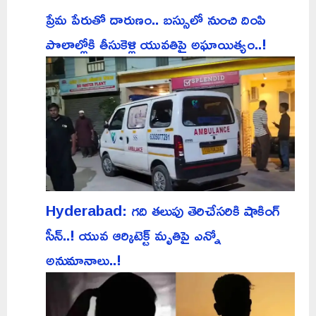
ప్రేమ పేరుతో దారుణం.. బస్సులో నుంచి దింపి
పొలాల్లోకి తీసుకెళ్లి యువతిపై అఘాయిత్యం..!
Hyderabad: గది తలుపు తెరిచేసరికి షాకింగ్
సీన్..! యువ ఆర్కిటెక్ట్ మృతిపై ఎన్నో
అనుమానాలు..!