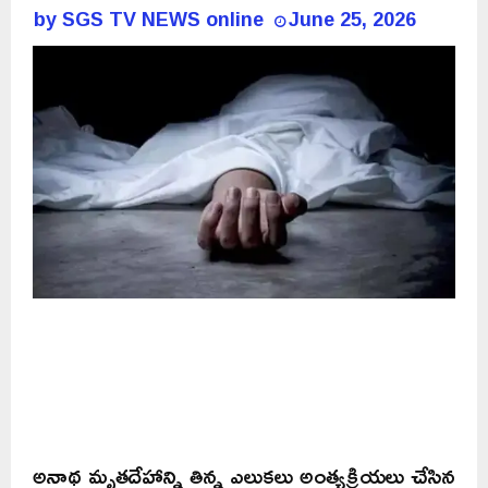
by
SGS TV NEWS online
June 25, 2026
అనాథ మృతదేహాన్ని తిన్న ఎలుకలు అంత్యక్రియలు చేసిన