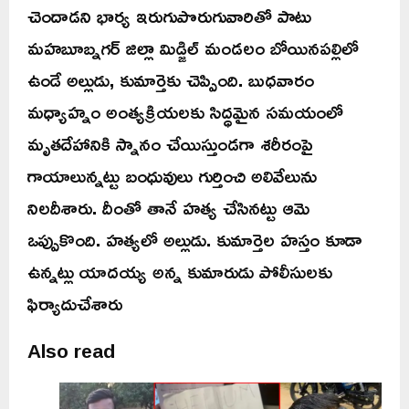
చెందాడని భార్య ఇరుగుపొరుగువారితో పాటు
మహబూబ్నగర్ జిల్లా మిడ్జిల్ మండలం బోయినపల్లిలో
ఉండే అల్లుడు, కుమార్తెకు చెప్పింది. బుధవారం
మధ్యాహ్నం అంత్యక్రియలకు సిద్ధమైన సమయంలో
మృతదేహానికి స్నానం చేయిస్తుండగా శరీరంపై
గాయాలున్నట్టు బంధువులు గుర్తించి అలివేలును
నిలదీశారు. దీంతో తానే హత్య చేసినట్టు ఆమె
ఒప్పుకొంది. హత్యలో అల్లుడు. కుమార్తెల హస్తం కూడా
ఉన్నట్లు యాదయ్య అన్న కుమారుడు పోలీసులకు
ఫిర్యాదుచేశారు
Also read