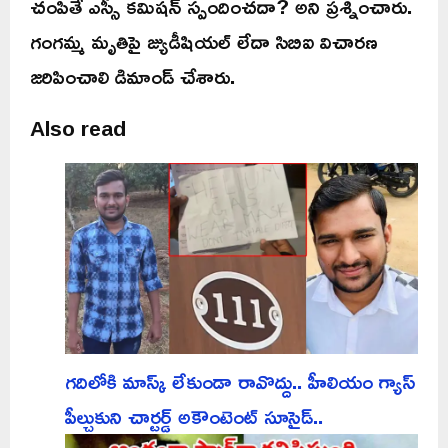
చంపితే ఎస్సీ కమిషన్ స్పందించదా? అని ప్రశ్నించారు.
గంగమ్మ మృతిపై జ్యుడీషియల్ లేదా సిబిఐ విచారణ
జరిపించాలి డిమాండ్ చేశారు.
Also read
గదిలోకి మాస్క్ లేకుండా రావొద్దు.. హీలియం గ్యాస్
పీల్చుకుని చార్టర్డ్ అకౌంటెంట్ సూసైడ్..