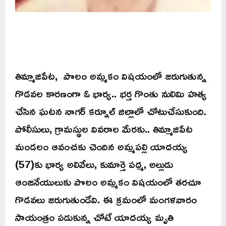
తిమ్మాజిపేట, పొలం అమ్మకం విషయంలో జరుగుతున్న
గొడవల కారణంగా ఓ భార్య.. భర్త గొంతు నులిమి హత్య
చేసిన ఘటన నాగర్ కర్నూల్ జిల్లాలో చోటుచేసుకుంది.
పోలీసులు, గ్రామస్థుల వివరాల మేరకు.. తిమ్మాజిపేట
మండలం ఆవంచకు చెందిన అమ్మపల్లి యాదయ్య
(57)కు భార్య అలివేలు, కుమార్తె పద్మ, అల్లుడు
ఆంజనేయులుకు పొలం అమ్మకం విషయంలో తరచూ
గొడవలు జరుగుతుండేవి. ఈ క్రమంలో మంగళవారం
సాయంత్రం పడుకున్న చోటే యాదయ్య మృతి