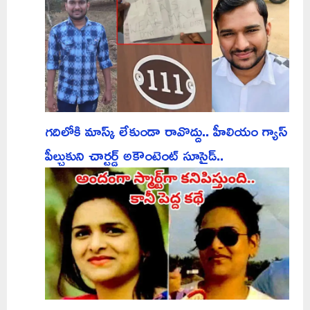
గదిలోకి మాస్క్ లేకుండా రావొద్దు.. హీలియం గ్యాస్
పీల్చుకుని చార్టర్డ్ అకౌంటెంట్ సూసైడ్..