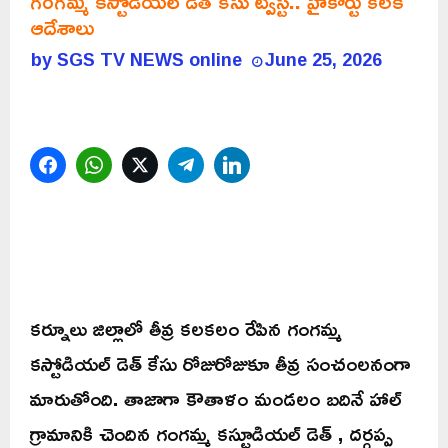
గంగమ్మ కస్టోడియల్ డెత్ కేసు ట్విస్ట్.. హైకోర్టు కీలక
ఆదేశాలు
by
SGS TV NEWS online
June 25, 2026
Facebook
WhatsApp
Twitter
Telegram
LinkedIn
కర్నూలు జిల్లాలో తీవ్ర కలకలం రేపిన గంగమ్మ
కస్టోడియల్ డెత్ కేసు రోజురోజుకూ తీవ్ర సంచంలనంగా
మారుతోంది. తాజాగా కౌతాళం మండలం బదినే హాల్
గ్రామానికి చెందిన గంగమ్మ కస్టూడియల్ డెత్ , దర్గప్ప