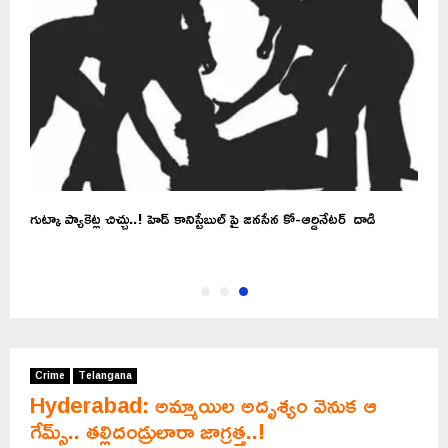
బ
గుట్కా ప్యాకెట్ల చిచ్చు..! హెడ్ కానిస్టేబుల్ పై జనసేన కో-ఆర్డినేటర్ దాడి
Crime
Telangana
Hyderabad: అమ్మాయిల అదృశ్యం వెనుక ఆ
గేమ్స్‌‌.. తల్లిదండ్రులారా జాగ్రత్త..!