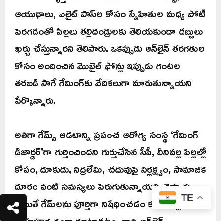
ఆయుధాలు, ఎలైట్ పాస్‌ల కోసం స్నేహితుల మధ్య పోటీ
పెరగడంతో పిల్లలు తల్లిదండ్రులకు తెలియకుండా డబ్బులు
ఖర్చు చేస్తున్నారని తెలిపారు. ఒకప్పుడు ఆన్‌లైన్ తరగతుల
కోసం అందించిన మొబైల్ ఫోన్లు ఇప్పుడు గంటల
తరబడి సాగే గేమింగ్‌కు వేదికలుగా మారుతున్నాయని
పేర్కొన్నారు.
అతిగా గేమ్స్ ఆడటాన్ని ప్రపంచ ఆరోగ్య సంస్థ ‘గేమింగ్
డిజార్డర్’గా గుర్తించిందని గుర్తుచేసిన సీపీ, దీనివల్ల పిల్లల్లో
కోపం, దూకుడు, నిద్రలేమి, చదువుపై నిర్లక్ష్యం, సామాజిక
దూరం వంటి సమస్యలు పెరుగుతున్నాయని చెప్పారు.
TE
అయితే గేమ్‌లను పూర్తిగా నిషేధించడం కంటే పిల్లలతో
స్నేహపూర్వకంగా మాట్లాడటం, వారి ఆన్‌లైన్