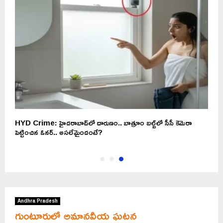
HYD Crime: హైదరాబాద్‌లో దారుణం.. బాత్రూం బల్బ్‌లో సీసీ కెమెరా
పెట్టించిన ఓనర్.. అసలేమైందంటే?
Andhra Pradesh
గుంటూరులో అమానవీయ ఘటన