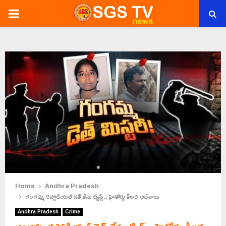
PRIMARY
MENU
Home
Andhra Pradesh
గంగమ్మ కస్టోడియల్ డెత్ కేసు ట్విస్ట్.. హైకోర్టు కీలక ఆదేశాలు
Andhra Pradesh
Crime