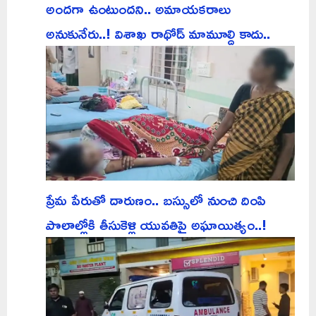
అందగా ఉంటుందని.. అమాయకరాలు
అనుకునేరు..! విశాఖ రాథోడ్ మామూల్ది కాదు..
ప్రేమ పేరుతో దారుణం.. బస్సులో నుంచి దింపి
పొలాల్లోకి తీసుకెళ్లి యువతిపై అఘాయిత్యం..!