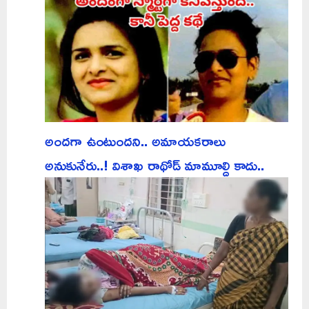
అందగా ఉంటుందని.. అమాయకరాలు
అనుకునేరు..! విశాఖ రాథోడ్ మామూల్ది కాదు..