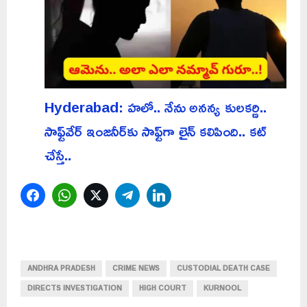
Hyderabad: హలో.. నేను అనన్య కులకర్ణి..
సాఫ్ట్‌వేర్ ఇంజనీర్‌కు సాఫ్ట్‌గా లైన్ కలిపింది.. కట్
చేస్తే..
Facebook
WhatsApp
Twitter
Telegram
LinkedIn
ANDHRA PRADESH
CRIME NEWS
CUSTODIAL DEATH CASE
DIRECTS INVESTIGATION
HIGH COURT
KURNOOL