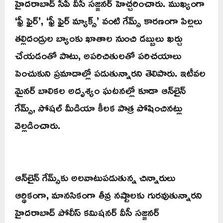
హైదరాబాద్ సీపీ వీసీ సజ్జనర్ హెచ్చరించారు. ముఖ్యంగా
‘ఫ్రీ ఫైర్’, ‘ఫ్రీ ఫైర్ మ్యాక్స్’ వంటి గేమ్స్ కారణంగా పిల్లలు
తల్లిదండ్రుల బ్యాంకు ఖాతాల నుంచి డబ్బులు ఖర్చు
చేయడంతో పాటు, అపరిచితులతో పరిచయాలు
పెంచుకుని ప్రమాదాల్లో పడుతున్నారని తెలిపారు. ఇటీవల
మైనర్ బాలికల అదృశ్యం ఘటనల్లో కూడా ఆన్‌లైన్
గేమ్స్, సోషల్ మీడియా కీలక పాత్ర పోషించినట్లు
వెల్లడించారు.
ఆన్‌లైన్ గేమ్స్‌కు అలవాటుపడుతున్న చిన్నారులు
ఆర్థికంగా, మానసికంగా తీవ్ర నష్టాలకు గురవుతున్నారని
హైదరాబాద్ పోలీస్ కమిషనర్ వీసీ సజ్జనర్