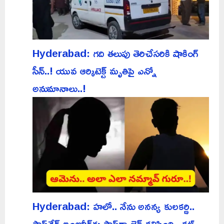
Hyderabad: గది తలుపు తెరిచేసరికి షాకింగ్
సీన్..! యువ ఆర్కిటెక్ట్ మృతిపై ఎన్నో
అనుమానాలు..!
Hyderabad: హలో.. నేను అనన్య కులకర్ణి..
సాఫ్ట్‌వేర్ ఇంజనీర్‌కు సాఫ్ట్‌గా లైన్ కలిపింది.. కట్