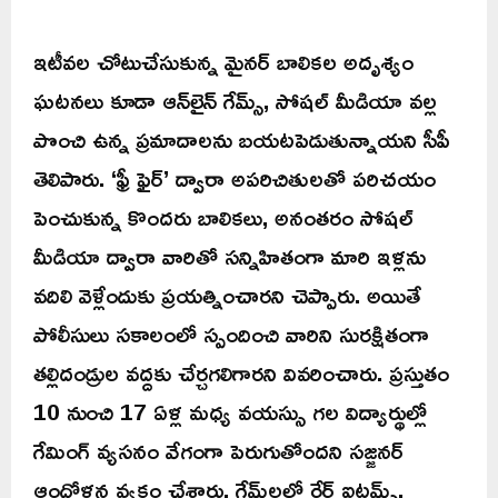
ఇటీవల చోటుచేసుకున్న మైనర్ బాలికల అదృశ్యం
ఘటనలు కూడా ఆన్‌లైన్ గేమ్స్, సోషల్ మీడియా వల్ల
పొంచి ఉన్న ప్రమాదాలను బయటపెడుతున్నాయని సీపీ
తెలిపారు. ‘ఫ్రీ ఫైర్’ ద్వారా అపరిచితులతో పరిచయం
పెంచుకున్న కొందరు బాలికలు, అనంతరం సోషల్
మీడియా ద్వారా వారితో సన్నిహితంగా మారి ఇళ్లను
వదిలి వెళ్లేందుకు ప్రయత్నించారని చెప్పారు. అయితే
పోలీసులు సకాలంలో స్పందించి వారిని సురక్షితంగా
తల్లిదండ్రుల వద్దకు చేర్చగలిగారని వివరించారు. ప్రస్తుతం
10 నుంచి 17 ఏళ్ల మధ్య వయస్సు గల విద్యార్థుల్లో
గేమింగ్ వ్యసనం వేగంగా పెరుగుతోందని సజ్జనర్
ఆందోళన వ్యక్తం చేశారు. గేమ్‌లలో రేర్ ఐటమ్స్,