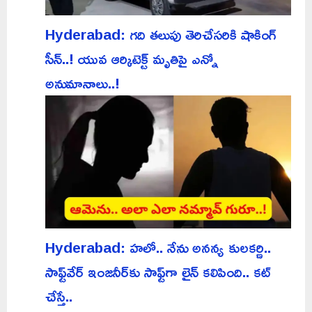
Hyderabad: గది తలుపు తెరిచేసరికి షాకింగ్
సీన్..! యువ ఆర్కిటెక్ట్ మృతిపై ఎన్నో
అనుమానాలు..!
Hyderabad: హలో.. నేను అనన్య కులకర్ణి..
సాఫ్ట్‌వేర్ ఇంజనీర్‌కు సాఫ్ట్‌గా లైన్ కలిపింది.. కట్
చేస్తే..