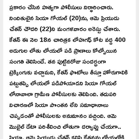
ప్రకారం చేసిన హత్యగా పోలీసులు నిర్ధారించారు.
నిందితులైన సియా గోయల్ (20)ను, ఆమె ప్రియుడు
చేతన్ చౌదరి (22)ని మంగళవారం అరెస్టు చేశారు.
కేతన్ ఈ నెల 18న చారిత్రక లోహగఢ్ కోట వద్ద 400
అడుగుల లోతు లోయలో పడి ప్రాణాలు కోల్పోయిన
సంగతి తెలిసిందే. తన పుట్టినరోజు సందర్భంగా
ట్రెక్కింగుకు వచ్చామని, కేతన్ ఫొటోలు తీస్తూ హోరుగాలికి
పట్టుతప్పి లోయలో పడిపోయాడని సియా గోయల్
లోనావాలా గ్రామీణ పోలీసులకు తెలిపింది. తదుపరి
విచారణలో సియా పొంతన లేని సమాధానాలు
చెప్పడంతో పోలీసులకు అనుమానం వచ్చింది. ఆమె
మొబైల్ డేటా పరిశీలించి లోతుగా దర్యాప్తు చేయగా..
సియా, ఆమె ప్రియుడు చేతన్ కలిసి కేతనను లోయలోకి