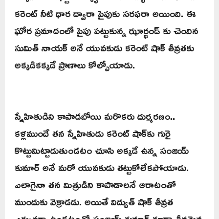
కరెంట్ నీటి ధార ద్వారా పైపుకు సరఫరా అయింది. ఈ
ఘోర ప్రమాదంలో పైపు పట్టుకున్న ఝార్ఖండ్ కు చెందిన
సుమిత్ నాయక్ అనే యువకుడు కరెంట్ షాక్ తీవ్రతకు
అక్కడికక్కడే ప్రాణాలు కోల్పోయాడు.
స్నేహితుడిని కాపాడబోయి మరొకరు దుర్మరణం..
కళ్లముందే తన స్నేహితుడు కరెంట్ షాక్‌కు గురై
కొట్టుమిట్టాడుతుండటం చూసి అక్కడే ఉన్న సంజయ్
కుమార్ అనే మరో యువకుడు తట్టుకోలేకపోయాడు.
ఎలాగైనా తన మిత్రుడిని కాపాడాలనే ఆరాటంతో
ముందుకు వెక్రాడడు. అయితే విద్యుత్ షాక్ తీవ్రత
ఎక్కువగా ఉండటంతో సంజయ్ కుమార్ కూడా తీవ్రమైన