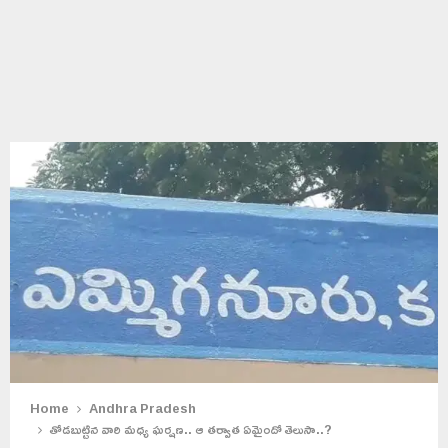
Home
Andhra Pradesh
తోడబుట్టిన వారి మధ్య ఘర్షణ.. ఆ తర్వాత ఏమైందో తెలుసా..?