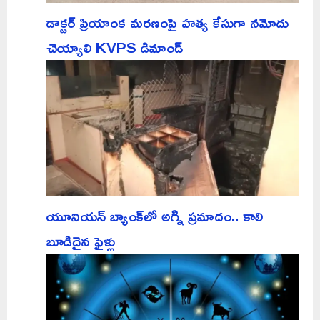
డాక్టర్ ప్రియాంక మరణంపై హత్య కేసుగా నమోదు
చెయ్యాలి KVPS డిమాండ్
యూనియన్ బ్యాంక్‌లో అగ్ని ప్రమాదం.. కాలి
బూడిదైన ఫైళ్లు