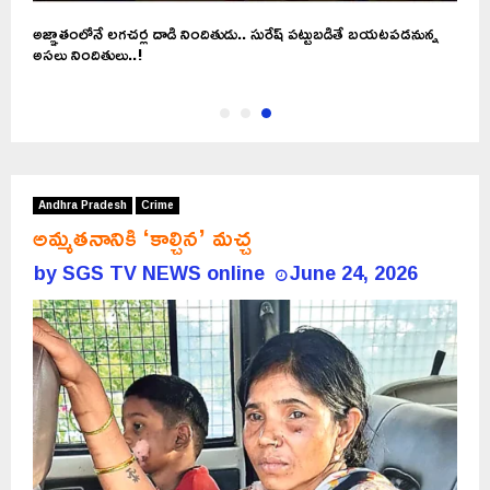
అజ్ఞాతంలోనే లగచర్ల దాడి నిందితుడు.. సురేష్ పట్టుబడితే బయటపడనున్న
అసలు నిందితులు..!
Andhra Pradesh
Crime
అమ్మతనానికి ‘కాల్చిన’ మచ్చ
by
SGS TV NEWS online
June 24, 2026