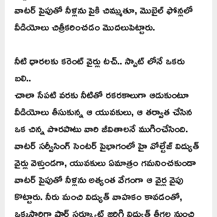
వాటర్ పైపుతో నీళ్లను పైకి చిమ్ముతూ, మొబైల్ ఫోన్లలో
వీడియోలు చిత్రీకరించడం మొదలుపెట్టారు.
నీటి ధారలకు కరెంట్ వైర్లు టచ్.. స్పాట్ లోనే ఒకరు
బలి..
చాలా సేపటి వరకు నీటితో రకరకాలుగా ఆడుకుంటూ
వీడియోలు తీసుకున్న ఆ యువకులు, ఆ తర్వాత చేసిన
ఒక చిన్న పొరపాటు వారి జీవితాలనే ముగించేసింది.
వాటర్ సర్వీసింగ్ సెంటర్ పైభాగంలో హై వోల్టేజ్ విద్యుత్
వైర్లు వెళ్తుండగా, యువకులు ఏమాత్రం గమనించకుండా
వాటర్ పైపుతో నీళ్లను అత్యంత వేగంగా ఆ వైర్ల వైపు
కొట్టారు. నీరు మంచి విద్యుత్ వాహకం కావడంతో,
ఒక్కసారిగా షార్ట్ సర్క్యూట్ జరిగి విద్యుత్ తీగల నుంచి