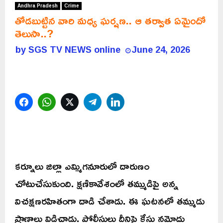
Andhra Pradesh
Crime
తోడబుట్టిన వారి మధ్య ఘర్షణ.. ఆ తర్వాత ఏమైందో
తెలుసా..?
by
SGS TV NEWS online
June 24, 2026
Facebook
WhatsApp
Twitter
Telegram
LinkedIn
కర్నూలు జిల్లా ఎమ్మిగనూరులో దారుణం
చోటుచేసుకుంది. క్షణికావేశంలో తమ్ముడిపై అన్న
విచక్షణరహితంగా దాడి చేశాడు. ఈ ఘటనలో తమ్ముడు
ప్రాణాలు విడిచాడు. పోలీసులు దీనిపై కేసు నమోదు