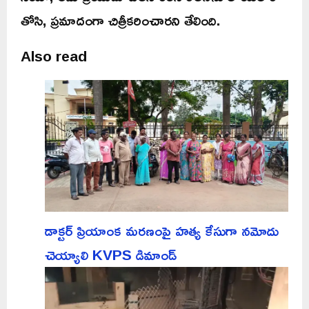
తోసి, ప్రమాదంగా చిత్రీకరించారని తేలింది.
Also read
డాక్టర్ ప్రియాంక మరణంపై హత్య కేసుగా నమోదు
చెయ్యాలి KVPS డిమాండ్