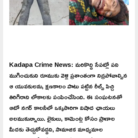
Kadapa Crime News: మరికొద్ది సేపట్లో పని
ముగించుకుని రూముకు వెళ్లి ప్రశాంతంగా నిద్రపోవాల్సిన
ఆ యువకులను, క్షణకాలం పాటు పట్టిన రీల్స్ పిచ్చి
తిరిగిరాని లోకాలకు పంపించేసింది. ఈ సంఘటనతో
ఆటో నగర్ కాలనీలో ఒక్కసారిగా విషాద ఛాయలు
అలముకున్నాయి. లైకులు, కామెంట్ల కోసం ప్రాణాల
మీదకు తెచ్చుకోవద్దని, సామాజిక మాధ్యమాల