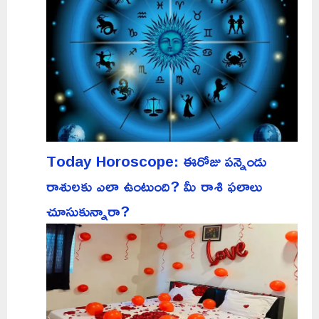
Today Horoscope: ఈరోజు పన్నెండు
రాశులకు ఎలా ఉంటుంది? మీ రాశి ఫలాలు
చూసుకున్నారా?