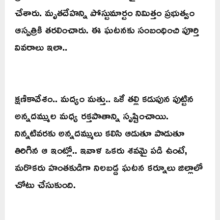
చేశారు. మృతదేహన్ని పోస్టుమార్టం నిమిత్తం ప్రభుత్వం
ఆస్పత్రికి తరలించారు. ఈ ఘటనకు సంబంధించి పూర్తి
వివరాలు ఇలా..
క్షణికావేశం.. మద్యం మత్తు.. ఒకే తల్లి కడుపున పుట్టిన
అన్నదమ్ముల మధ్య రక్తపాతాన్ని సృష్టించాయి.
నిన్నటివరకు అన్నదమ్ములు కలిసి ఆడుతూ పాడుతూ
తిరిగిన ఆ ఇంట్లో.. ఇవాళ ఒకరు శవమై పడి ఉంటే,
మరొకరు హంతకుడిగా నిలబడ్డ ఘటన కర్నూలు జిల్లాలో
చోటు చేసుకుంది.