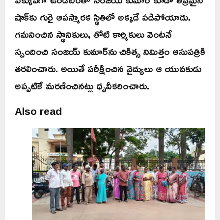
షాక్‌కు గురై ఆపస్మారక స్థితిలో అక్కడే పడిపోయాడు.
గమనించిన స్థానికులు, తోటి కార్మికులు వెంటనే
స్పందించి సంజయ్ కుమార్‌ను చికిత్స నిమిత్తం ఆసుపత్రికి
తరలించారు. అయితే పరీక్షించిన వైద్యులు ఆ యువకుడు
అప్పటికే మరణించినట్లు ధృవీకరించారు.
Also read