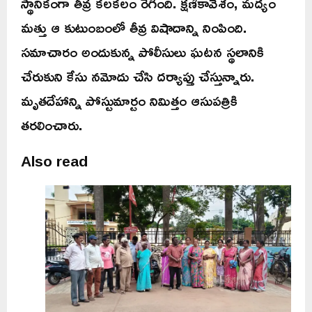
స్థానికంగా తీవ్ర కలకలం రేగింది. క్షణికావేశం, మద్యం
మత్తు ఆ కుటుంబంలో తీవ్ర విషాదాన్ని నింపింది.
సమాచారం అందుకున్న పోలీసులు ఘటన స్థలానికి
చేరుకుని కేసు నమోదు చేసి దర్యాప్తు చేస్తున్నారు.
మృతదేహాన్ని పోస్టుమార్టం నిమిత్తం ఆసుపత్రికి
తరలించారు.
Also read