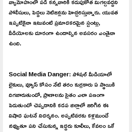
వ్యామోహంలో పడి కన్నవారికి కడుపుకోత మిగల్చవద్దని
పోలీసులు, పెద్దలు నెటిజన్లను హెచ్చరిస్తున్నారు. యువత
ఇప్పటికైనా ఇటువంటి ప్రమాదకరమైన స్టంట్లు,
వీడియోలకు దూరంగా ఉండాల్సిన అవసరం ఎంతైనా
ఉంది.
Social Media Danger: సోషల్ మీడియాలో
లైకులు, వ్యూస్ కోసం నేటి తరం కుర్రకారు ఏ స్థాయికి
దిగజారుతుందో, ప్రాణాలను సైతం ఎలా పణంగా
పెడుతుందో చెప్పడానికి కడప జిల్లాలో జరిగిన ఈ
విషాద ఘటనే నిదర్శనం. అప్పటివరకు కళ్లముందే
నవ్వుతూ పని చేసుకున్న ఇద్దరు కూలీలు, కేవలం ఒకే