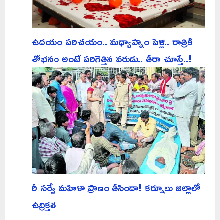
ఉదయం పరిచయం.. మధ్యాహ్నం పెళ్లి.. రాత్రికి
శోభనం అంటే పరిగెత్తిన వరుడు.. తీరా చూస్తే..!
రీ సర్వే మహిళా ప్రాణం తీసిందా! కర్నూలు జిల్లాలో
ఉద్రిక్తత