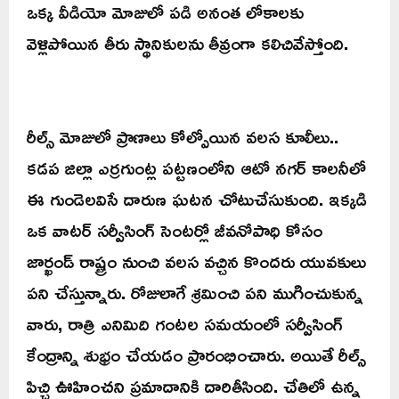
ఒక్క వీడియో మోజులో పడి అనంత లోకాలకు
వెళ్లిపోయిన తీరు స్థానికులను తీవ్రంగా కలిచివేస్తోంది.
రీల్స్ మోజులో ప్రాణాలు కోల్పోయిన వలస కూలీలు..
కడప జిల్లా ఎర్రగుంట్ల పట్టణంలోని ఆటో నగర్ కాలనీలో
ఈ గుండెలవిసే దారుణ ఘటన చోటుచేసుకుంది. ఇక్కడి
ఒక వాటర్ సర్వీసింగ్ సెంటర్లో జీవనోపాధి కోసం
జార్ఖండ్ రాష్ట్రం నుంచి వలస వచ్చిన కొందరు యువకులు
పని చేస్తున్నారు. రోజులాగే శ్రమించి పని ముగించుకున్న
వారు, రాత్రి ఎనిమిది గంటల సమయంలో సర్వీసింగ్
కేంద్రాన్ని శుభ్రం చేయడం ప్రారంభించారు. అయితే రీల్స్
పిచ్చి ఊహించని ప్రమాదానికి దారితీసింది. చేతిలో ఉన్న