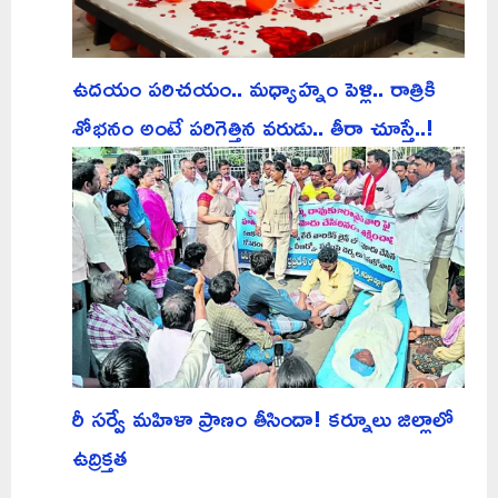
ఉదయం పరిచయం.. మధ్యాహ్నం పెళ్లి.. రాత్రికి
శోభనం అంటే పరిగెత్తిన వరుడు.. తీరా చూస్తే..!
రీ సర్వే మహిళా ప్రాణం తీసిందా! కర్నూలు జిల్లాలో
ఉద్రిక్తత