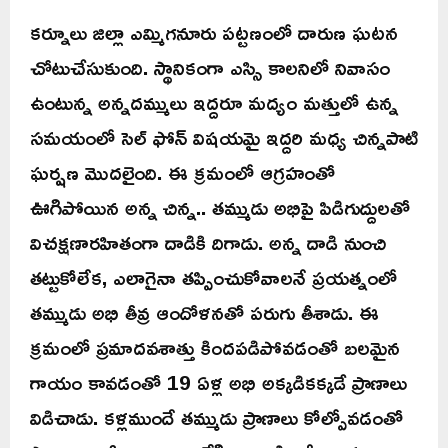
కర్నూలు జిల్లా ఎమ్మిగనూరు పట్టణంలో దారుణ ఘటన
చోటుచేసుకుంది. స్థానికంగా ఎస్సి కాలనిలో నివాసం
ఉంటున్న అన్నదమ్ములు ఇద్దరూ మద్యం మత్తులో ఉన్న
సమయంలో సెల్ ఫోన్ విషయమై ఇద్దరి మధ్య చిన్నపాటి
ఘర్షణ మొదలైంది. ఈ క్రమంలో ఆగ్రహంతో
ఊగిపోయిన అన్న చిన్న.. తమ్ముడు అభిపై పిడిగుద్దులతో
విచక్షణారహితంగా దాడికి దిగాడు. అన్న దాడి నుంచి
తట్టుకోలేక, ఎలాగైనా తప్పించుకోవాలనే ప్రయత్నంలో
తమ్ముడు అభి తీవ్ర ఆందోళనతో పరుగు తీశాడు. ఈ
క్రమంలో ప్రమాదవశాత్తు కిందపడిపోవడంతో బలమైన
గాయం కావడంతో 19 ఏళ్ల అభి అక్కడికక్కడే ప్రాణాలు
విడిచాడు. కళ్లముందే తమ్ముడు ప్రాణాలు కోల్పోవడంతో