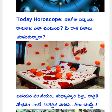
Today Horoscope: ఈరోజు పన్నెండు
రాశులకు ఎలా ఉంటుంది? మీ రాశి ఫలాలు
చూసుకున్నారా?
ఉదయం పరిచయం.. మధ్యాహ్నం పెళ్లి.. రాత్రికి
శోభనం అంటే పరిగెత్తిన వరుడు.. తీరా చూస్తే..!