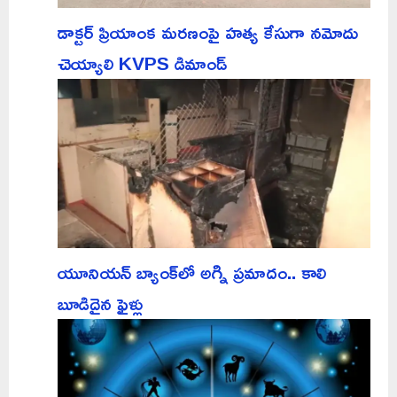
డాక్టర్ ప్రియాంక మరణంపై హత్య కేసుగా నమోదు
చెయ్యాలి KVPS డిమాండ్
యూనియన్ బ్యాంక్‌లో అగ్ని ప్రమాదం.. కాలి
బూడిదైన ఫైళ్లు