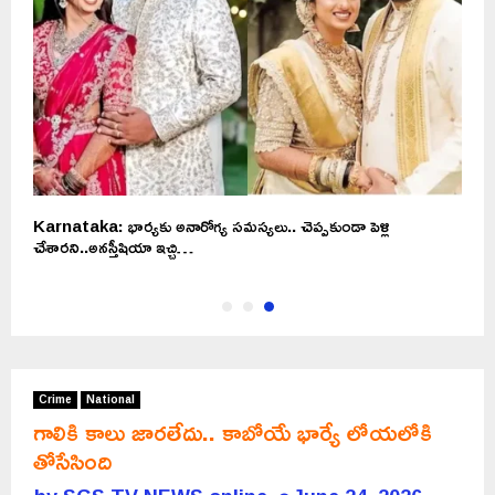
Karnataka: భార్యకు అనారోగ్య సమస్యలు.. చెప్పకుండా పెళ్లి
చేశారని..అనస్తీషియా ఇచ్చి…
Crime
National
గాలికి కాలు జారలేదు.. కాబోయే భార్యే లోయలోకి
తోసేసింది