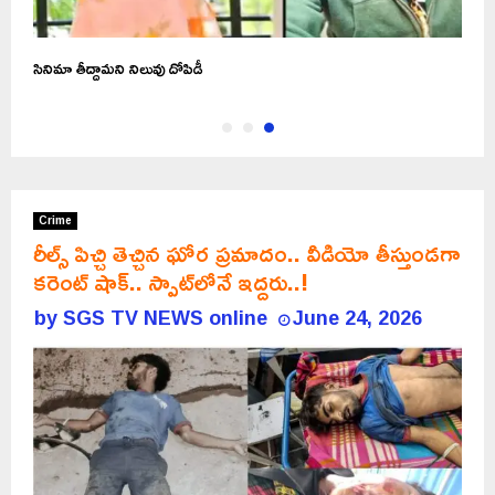
సినిమా తీద్దామని నిలువు దోపిడీ
Crime
రీల్స్ పిచ్చి తెచ్చిన ఘోర ప్రమాదం.. వీడియో తీస్తుండగా
కరెంట్ షాక్.. స్పాట్‌లోనే ఇద్దరు..!
by
SGS TV NEWS online
June 24, 2026