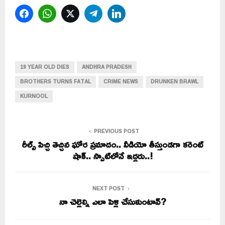
Facebook
WhatsApp
Twitter
Telegram
LinkedIn
19 YEAR OLD DIES
ANDHRA PRADESH
BROTHERS TURNS FATAL
CRIME NEWS
DRUNKEN BRAWL
KURNOOL
PREVIOUS POST
రీల్స్ పిచ్చి తెచ్చిన ఘోర ప్రమాదం.. వీడియో తీస్తుండగా కరెంట్
షాక్.. స్పాట్‌లోనే ఇద్దరు..!
NEXT POST
నా చెల్లెల్ని ఎలా పెళ్లి చేసుకుంటావ్?