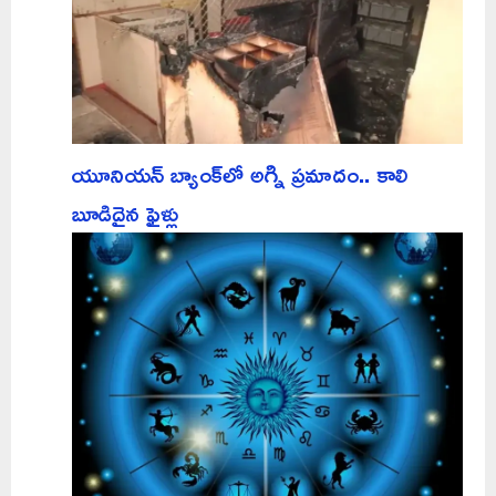
యూనియన్ బ్యాంక్‌లో అగ్ని ప్రమాదం.. కాలి
బూడిదైన ఫైళ్లు