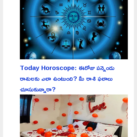
Today Horoscope: ఈరోజు పన్నెండు
రాశులకు ఎలా ఉంటుంది? మీ రాశి ఫలాలు
చూసుకున్నారా?