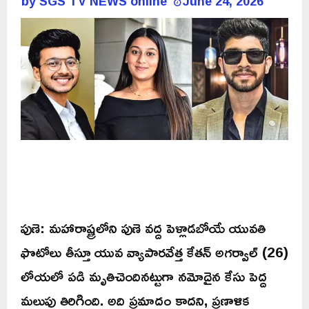
by
SGS TV NEWS online
June 24, 2026
పుణె: మహారాష్ట్రలోని పుణె వద్ద పెళ్లాడబోయే యువతి
ఫొటోలు తీస్తూ యువ వ్యాపారవేత్త కేతన్ అగర్వాల్ (26)
లోయలో పడి మృతిచెందినట్టుగా నమోదైన కేసు పెద్ద
మలుపు తిరిగింది. అది ప్రమాదం కాదని, ప్రణాళిక