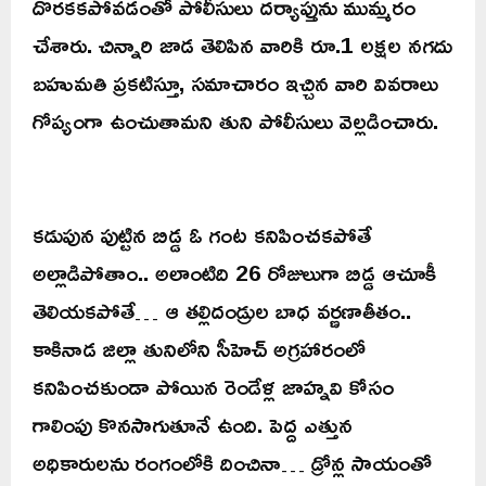
దొరకకపోవడంతో పోలీసులు దర్యాప్తును ముమ్మరం
చేశారు. చిన్నారి జాడ తెలిపిన వారికి రూ.1 లక్షల నగదు
బహుమతి ప్రకటిస్తూ, సమాచారం ఇచ్చిన వారి వివరాలు
గోప్యంగా ఉంచుతామని తుని పోలీసులు వెల్లడించారు.
కడుపున పుట్టిన బిడ్డ ఓ గంట కనిపించకపోతే
అల్లాడిపోతాం.. అలాంటిది 26 రోజులుగా బిడ్డ ఆచూకీ
తెలియకపోతే… ఆ తల్లిదండ్రుల బాధ వర్ణణాతీతం..
కాకినాడ జిల్లా తునిలోని సీహెచ్ అగ్రహారంలో
కనిపించకుండా పోయిన రెండేళ్ల జాహ్నవి కోసం
గాలింపు కొనసాగుతూనే ఉంది. పెద్ద ఎత్తున
అధికారులను రంగంలోకి దించినా… డ్రోన్ల సాయంతో