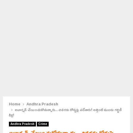
Home
Andhra Pradesh
అబార్షన్ చేయించుకోమన్నారు.. చివరకు రోడ్డుపై పడేశారు! అత్తింటి ముందు గర్భిణీ
దీక్ష!
Andhra Pradesh
Crime
అబార్షన్ చేయించుకోమన్నారు.. చివరకు రోడ్డుపై