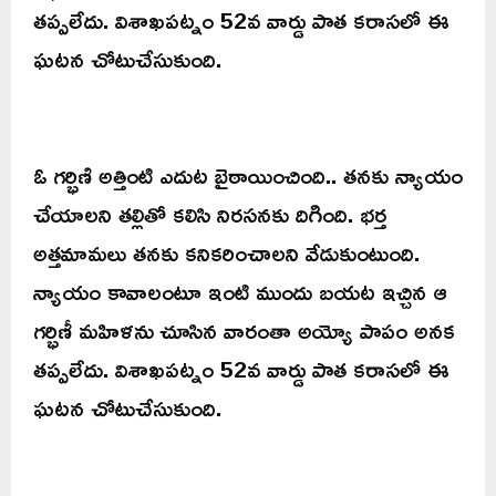
తప్పలేదు. విశాఖపట్నం 52వ వార్డు పాత కరాసలో ఈ
ఘటన చోటుచేసుకుంది.
ఓ గర్భిణి అత్తింటి ఎదుట బైఠాయించింది.. తనకు న్యాయం
చేయాలని తల్లితో కలిసి నిరసనకు దిగింది. భర్త
అత్తమామలు తనకు కనికరించాలని వేడుకుంటుంది.
న్యాయం కావాలంటూ ఇంటి ముందు బయట ఇచ్చిన ఆ
గర్భిణీ మహిళను చూసిన వారంతా అయ్యో పాపం అనక
తప్పలేదు. విశాఖపట్నం 52వ వార్డు పాత కరాసలో ఈ
ఘటన చోటుచేసుకుంది.