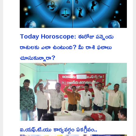
Today Horoscope: ఈరోజు పన్నెండు
రాశులకు ఎలా ఉంటుంది? మీ రాశి ఫలాలు
చూసుకున్నారా?
ఐ.యఫ్.టి.యు కార్యవర్గం ఏకగ్రీవం..