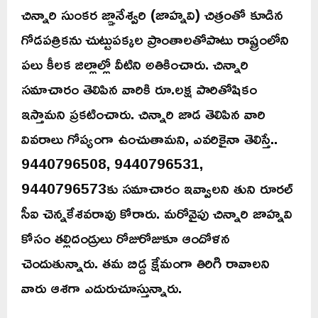
చిన్నారి సుంకర జ్ఞానేశ్వరి (జాహ్నవి) చిత్రంతో కూడిన
గోడపత్రికను చుట్టుపక్కల ప్రాంతాలతోపాటు రాష్ట్రంలోని
పలు కీలక జిల్లాల్లో వీటిని అతికించారు. చిన్నారి
సమాచారం తెలిపిన వారికి రూ.లక్ష పారితోషికం
ఇస్తామని ప్రకటించారు. చిన్నారి జాడ తెలిపిన వారి
వివరాలు గోప్యంగా ఉంచుతామని, ఎవరికైనా తెలిస్తే..
9440796508, 9440796531,
9440796573కు సమాచారం ఇవ్వాలని తుని రూరల్‌
సీఐ చెన్నకేశవరావు కోరారు. మరోవైపు చిన్నారి జాహ్నవి
కోసం తల్లిదండ్రులు రోజురోజుకూ ఆందోళన
చెందుతున్నారు. తమ బిడ్డ క్షేమంగా తిరిగి రావాలని
వారు ఆశగా ఎదురుచూస్తున్నారు.