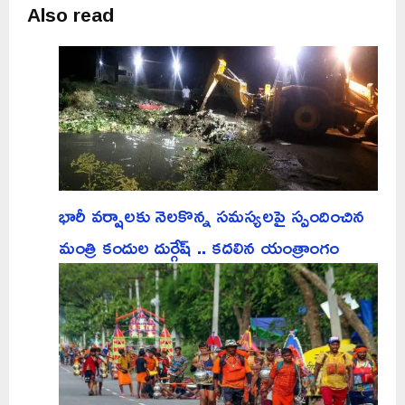
Also read
భారీ వర్షాలకు నెలకొన్న సమస్యలపై స్పందించిన
మంత్రి కందుల దుర్గేష్ .. కదలిన యంత్రాంగం