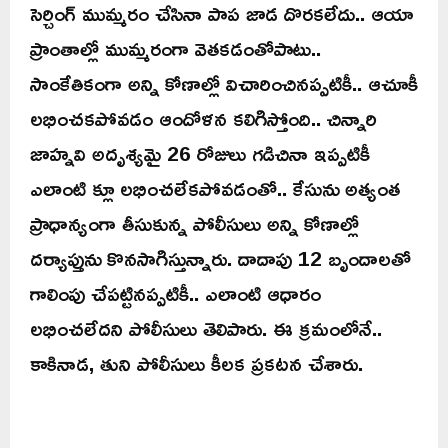
సెర్చింగ్‌ ముమ్మరం చేసినా పాప జాడ దొరకలేదు.. ఆయా
ప్రాంతాల్లో ముమ్మరంగా వెతకడంతోపాటు..
సాంకేతికంగా అన్ని కోణాల్లో విచారించినప్పటికీ.. ఆచూకీ
లభించకపోవడం ఆందోళన కలిగిస్తోంది.. చిన్నారి
జాహ్నవి అదృశ్యమై 26 రోజులు గడిచినా ఇప్పటికీ
ఎలాంటి క్లూ లభించలేకపోవడంతో.. కేసును అత్యంత
ప్రాధాన్యంగా తీసుకున్న పోలీసులు అన్ని కోణాల్లో
దర్యాప్తును కొనసాగిస్తున్నారు. దాదాపు 12 బృందాలతో
గాలింపు చేపట్టినప్పటికీ.. ఎలాంటి ఆధారం
లభించలేదని పోలీసులు తెలిపారు. ఈ క్రమంలోనే..
కాకినాడ, తుని పోలీసులు కీలక ప్రకటన చేశారు.