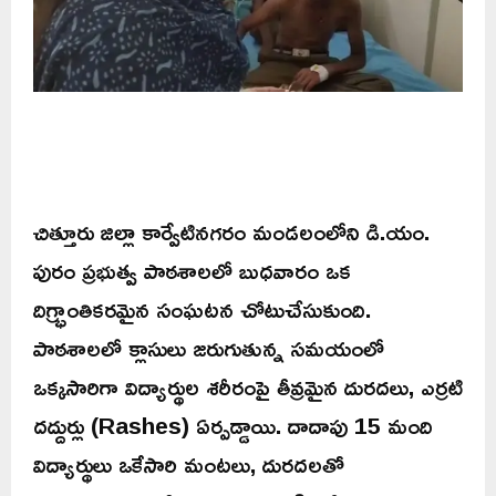
చిత్తూరు జిల్లా కార్వేటినగరం మండలంలోని డి.యం.
పురం ప్రభుత్వ పాఠశాలలో బుధవారం ఒక
దిగ్భ్రాంతికరమైన సంఘటన చోటుచేసుకుంది.
పాఠశాలలో క్లాసులు జరుగుతున్న సమయంలో
ఒక్కసారిగా విద్యార్థుల శరీరంపై తీవ్రమైన దురదలు, ఎర్రటి
దద్దుర్లు (Rashes) ఏర్పడ్డాయి. దాదాపు 15 మంది
విద్యార్థులు ఒకేసారి మంటలు, దురదలతో