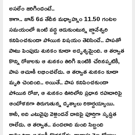
అసలేం జరిగిందంటే..
కాగా.. జూన్ 6వ తేదీన మధ్యాహ్నం 11.50 గంటల
సమయంలో ఇంటి వద్ద ఆడుకుంటున్న జ్ఞానేశ్వరి
కనిపించకుండా పోయిన విషయం తెలిసిందే.. పాపతో
పాటు పెంపుడు శునకం కూడా అదృశ్యమైంది. ఆ తర్వాత
కొన్ని రోజులకు ఆ శునకం తిరిగి ఇంటికి చేరినప్పటికీ,
పాప ఆచూకీ లభించలేదు. ఆ తర్వాత శునకం కూడా
మృతి చెందింది.. అయితే.. పాప కనిపించకుండా
పోయిన రోజు, ఆ శునకం ఊరిలోని ప్రధాన రహదారిపై
ఆందోళనగా తిరుగుతున్న దృశ్యాలు రికార్డయ్యాయి.
కానీ, అది ఎటువైపు వెళ్లిందనే దానిపై పూర్తిగా స్పష్టత
రాలేదు. ఆ తర్వాత.. వందలాది మంది సిబ్బంది
గాలించినా ఆచూకీ దొరకలేదు. దాదాపు నెల రోజులు