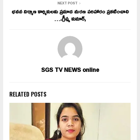
NEXT POST
భవన నిర్మాణ కార్మికులకు ప్రమాద మరణ పరిహారం ప్రకటించాలి
….‌గ్రీష్మ కుమార్,
SGS TV NEWS online
RELATED POSTS