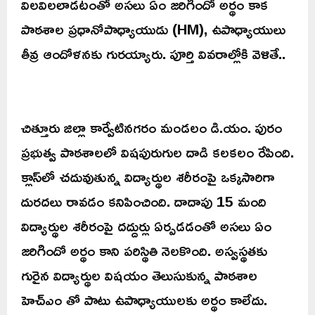
విలవిలలాడటంతో అసలు ఏం జరిగిందో అర్థం కాక
పాఠశాల ప్రధానోపాధ్యాయుడు (HM), ఉపాధ్యాయులు
తీవ్ర ఆందోళనకు గురయ్యారు. పూర్తి వివరాల్లోకి వెళితే..
చిత్తూరు జిల్లా కార్వేటినగరం మండలం డి.యం. పురం
ప్రభుత్వ పాఠశాలలో విషపురుగుల దాడి కలకలం రేపింది.
క్లాస్‌లో చదువుతున్న విద్యార్థుల శరీరంపై ఒక్కసారిగా
దురదలు రావడం కనిపించింది. దాదాపు 15 మంది
విద్యార్థుల శరీరంపై దద్దుర్లు ఏర్పడడంతో అసలు ఏం
జరిగిందో అర్థం కాని పరిస్థితి నెలకొంది. అస్వస్థతకు
గురైన విద్యార్థుల విషయం తెలుసుకున్న పాఠశాల
హెచ్ఎం తో పాటు ఉపాధ్యాయులకు అర్థం కాలేదు.