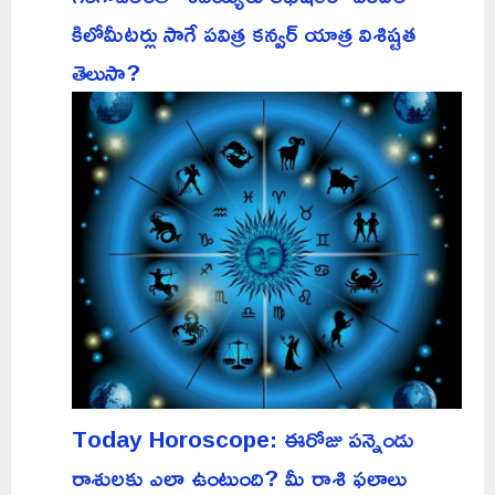
కిలోమీటర్లు సాగే పవిత్ర కన్వర్ యాత్ర విశిష్టత
తెలుసా?
Today Horoscope: ఈరోజు పన్నెండు
రాశులకు ఎలా ఉంటుంది? మీ రాశి ఫలాలు