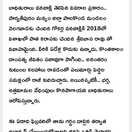
బాధితురాలు వనజాక్షి తెలిపిన వివరాల ప్రకారం..
పార్వతీపురం మన్యం జిల్లా పాలకొండ మండలం
వెలగవాడకు చెందిన గోకర్ల వనజాక్షికి 2018లో
విశాఖలో పాత కరాసకు చెందిన శ్రీనివాస రావు తో
వివాహమైంది. వీరికి ఏడేళ్ల కొడుకు ఉన్నాడు. కొంతకాలం
దాంపత్య జీవితం సజావుగా సాగింది.. అనంతరం
కుటుంబ కలహాలు రావడంతో పలుమార్లు పెద్దల
సమక్షంలో రాజీ కుదిరుచ్చారు. అయినప్పటికీ.. భర్త,
అత్తమామల వేధింపులు కొనసాగాయని బాధితురాలు
ఆరోపిస్తున్నారు.
ఈ ఏడాది ఫిబ్రవరిలో తాను గర్భం దాల్చిన తర్వాత
అబార్షన్ చేయించుకోవాలని తనపై ఒత్తిడి తెచ్చారని..