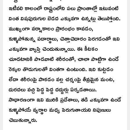
ఇటీవలి కాలంలో రాష్ట్రంలోని పలు ప్రాంతాల్లో ఇటువంటి
వింత విషపురుగుల బెడద ఎక్కువగా ఉన్నట్లు తెలుస్తోంది.
ముఖ్యంగా వర్షాకాలం ప్రారంభం కావడం,
కుళ్ళిపోతున్న పదార్థాలు, చెత్తాచెదారం పెరగడంతో ఇవి
ఎక్కువగా వ్యాప్తి చెందుతున్నాయి. ఈ కీటకం
చూడటానికి పొడవాటి శరీరంతో, చాలా పొట్టిగా ఉండే
రెక్కల తొడుగులతో వింతగా ఉంటుంది. ఇది కుట్టడం
లేదా శరీరంపై పాకడం వల్ల చర్మంపై తీవ్రమైన మంట,
దురదలు వచ్చి పెద్ద పెద్ద దద్దుర్లు ఏర్పడతాయి.
సాధారణంగా ఇవి మురికి ప్రదేశాలు, తడి ఎక్కువగా ఉండే
కుళ్ళిపోయే వ్యర్థాల మధ్య పెరుగుతాయని నిపుణులు
చెబుతున్నారు.