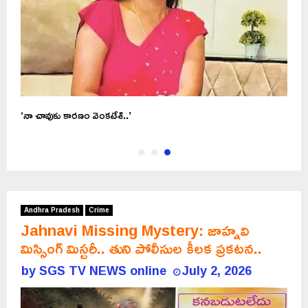
‘నా చావుకు కారణం వెంకటేశ్..’
Andhra Pradesh
Crime
Jahnavi Missing Mystery: జాహ్నవి
మిస్సింగ్ మిస్టరీ.. తుని పోలీసుల కీలక ప్రకటన..
by
SGS TV NEWS online
July 2, 2026