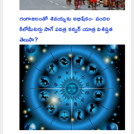
గంగాజలంతో శివయ్యకు అభిషేకం- వందల
కిలోమీటర్లు సాగే పవిత్ర కన్వర్ యాత్ర విశిష్టత
తెలుసా?