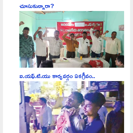
చూసుకున్నారా?
ఐ.యఫ్.టి.యు కార్యవర్గం ఏకగ్రీవం..