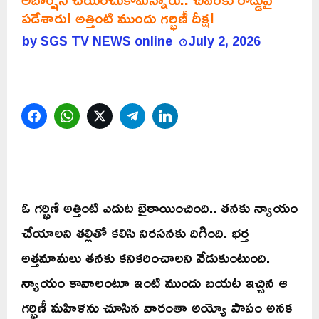
పడేశారు! అత్తింటి ముందు గర్భిణీ దీక్ష!
by
SGS TV NEWS online
July 2, 2026
Facebook
WhatsApp
Twitter
Telegram
LinkedIn
ఓ గర్భిణి అత్తింటి ఎదుట బైఠాయించింది.. తనకు న్యాయం
చేయాలని తల్లితో కలిసి నిరసనకు దిగింది. భర్త
అత్తమామలు తనకు కనికరించాలని వేడుకుంటుంది.
న్యాయం కావాలంటూ ఇంటి ముందు బయట ఇచ్చిన ఆ
గర్భిణీ మహిళను చూసిన వారంతా అయ్యో పాపం అనక