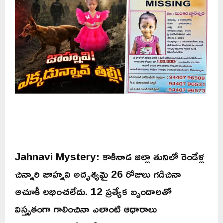
Jahnavi Mystery: కాకినాడ జిల్లా తునిలో రెండేళ్ల
చిన్నారి జాహ్నవి అదృశ్యమై 26 రోజులు గడిచినా
ఆచూకీ లభించలేదు. 12 ప్రత్యేక బృందాలతో
విస్తృతంగా గాలించినా ఎలాంటి ఆధారాలు