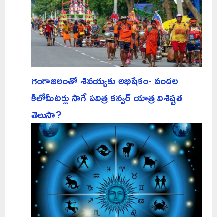
గంగాజలంతో శివయ్యకు అభిషేకం- వందల
కిలోమీటర్లు సాగే పవిత్ర కన్వర్ యాత్ర విశిష్టత
తెలుసా?