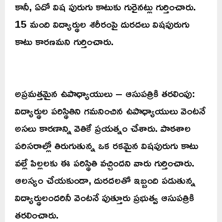
కానీ, ఏదో విష పురుగు కాటుకు గురైనట్లు గుర్తించారు.
15 మంది విద్యార్థుల శరీరంపై దురదలు విషపురుగు
కాటు కారణమని గుర్తించారు.
అప్రమత్తమైన ఉపాధ్యాయులు – ఆసుపత్రికి తరలింపు:
విద్యార్థుల పరిస్థితిని గమనించిన ఉపాధ్యాయులు వెంటనే
అసలు కారణాన్ని వెతికే ప్రయత్నం చేశారు. పాఠశాల
పరిసరాల్లో తిరుగుతున్న ఒక రకమైన విషపురుగు కాటు
వల్లే పిల్లలకు ఈ పరిస్థితి వచ్చిందని వారు గుర్తించారు.
ఆలస్యం చేయకుండా, దురదలతో ఇబ్బంది పడుతున్న
విద్యార్థులందరినీ వెంటనే పుత్తూరు ప్రభుత్వ ఆసుపత్రికి
తరలించారు.