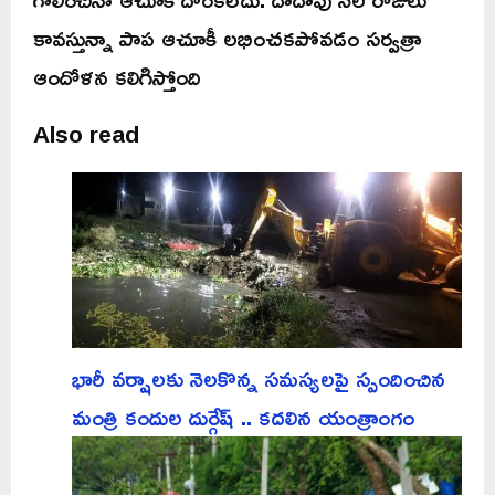
కావస్తున్నా పాప ఆచూకీ లభించకపోవడం సర్వత్రా
ఆందోళన కలిగిస్తోంది
Also read
భారీ వర్షాలకు నెలకొన్న సమస్యలపై స్పందించిన
మంత్రి కందుల దుర్గేష్ .. కదలిన యంత్రాంగం