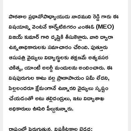
పాఠశాల ప్రధానోపాధ్యాయుడు నాదముని రెడ్డి గారు ఈ
విషయాన్ని వెంటనే కార్వేటినగరం ఎంఈఓ (MEO)
విజయ్ కుమార్ గారి దృష్టికి తీసుకెళ్లారు. వారి ద్వారా
ఉన్నతాధికారులకు సమాచారం చేరింది. పుత్తూరు
ఆసుపత్రి వైద్యులు విద్యార్థులకు తక్షణమే అత్యవసర
చికిత్స, యాంటీ అలర్జీ మందులను అందించారు. ఈ
విషపురుగుల కాటు వల్ల ప్రాణాపాయం ఏమీ లేదని,
పిల్లలందరూ క్షేమంగానే ఉన్నారని వైద్యులు స్పష్టం
చేయడంతో అటు తల్లిదండ్రులు, ఇటు విద్యాశాఖ
అధికారులు ఊపిరి పీల్చుకున్నారు.
రాష్ట్రంలో పెరుగుతున్న విషకీటకాల బెడద: