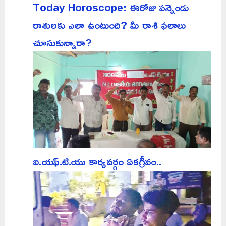
Today Horoscope: ఈరోజు పన్నెండు
రాశులకు ఎలా ఉంటుంది? మీ రాశి ఫలాలు
చూసుకున్నారా?
ఐ.యఫ్.టి.యు కార్యవర్గం ఏకగ్రీవం..