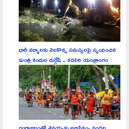
భారీ వర్షాలకు నెలకొన్న సమస్యలపై స్పందించిన
మంత్రి కందుల దుర్గేష్ .. కదలిన యంత్రాంగం
గంగాజలంతో శివయ్యకు అభిషేకం- వందల