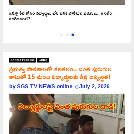
ఇన్‌స్టా రీల్ కోసం విద్యార్ధులు చేసి పనికి పోలీసుల పరుగులు.. అసలేం
జరిగిందంటే?
Andhra Pradesh
Crime
ప్రభుత్వ పాఠశాలలో కలకలం.. వింత పురుగుల
కాటుతో 15 మంది విద్యార్థులకు తీవ్ర అస్వస్థత!
by
SGS TV NEWS online
July 2, 2026