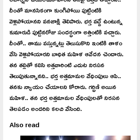
దీంతో మానసికంగా కుంగిపోయి పుట్టింటికి
వెళ్లిపోయానని వనజాక్షి తెలిపారు. భర్త వద్దే ఉంటున్న
కుమారుడి పుట్టినరోజు సందర్భంగా అత్తింటికి వచ్చారు.
దీంతో.. తాము వస్తున్నట్లు తెలుసుకొని ఇంటికి తాళం
వేసి వెళ్లిపోయారని బాధిత మహిళ ఆవేదన చెందారు.
తన తల్లితో కలిసి అత్తవారింటి ఎదుట నిరసన
తెలుపుతున్నానని.. భర్త అత్తమామల వేధింపులు ఆపి..
తనకు న్యాయం చేయాలని కోరారు. గర్భిణి అయిన
మహిళ.. తన భర్త అత్తమామల వేధింపులతో నిరసన
తెలపడం అందరిని కలచి వేసింది.
Also read