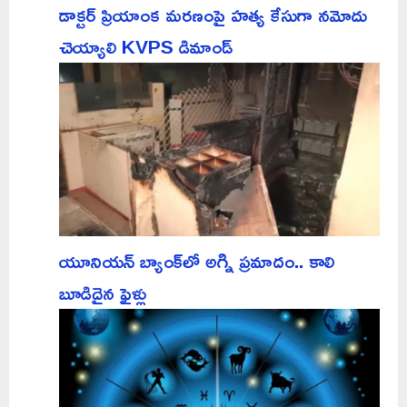
డాక్టర్ ప్రియాంక మరణంపై హత్య కేసుగా నమోదు
చెయ్యాలి KVPS డిమాండ్
యూనియన్ బ్యాంక్‌లో అగ్ని ప్రమాదం.. కాలి
బూడిదైన ఫైళ్లు