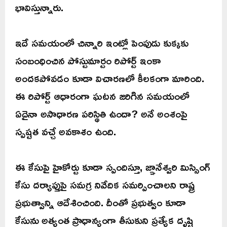
భావిస్తున్నారు.
ఇదే సమయంలో చిన్నారి ఇంట్లో పెంపుడు కుక్కకు
సంబంధించిన పోస్టుమార్టం రిపోర్ట్ ఇంకా
అందకపోవడం కూడా విచారణలో కీలకంగా మారింది.
ఈ రిపోర్ట్ ఆధారంగా ఘటన జరిగిన సమయంలో
ఏదైనా అసాధారణ పరిస్థితి ఉందా? అనే అంశంపై
స్పష్టత వచ్చే అవకాశం ఉంది.
ఈ కేసుపై హైకోర్టు కూడా స్పందిస్తూ, జ్ఞానేశ్వరి మిస్సింగ్
కేసు దర్యాప్తుపై సమగ్ర నివేదిక సమర్పించాలని రాష్ట్ర
ప్రభుత్వాన్ని ఆదేశించింది. దీంతో ప్రభుత్వం కూడా
కేసును అత్యంత ప్రాధాన్యంగా తీసుకుని ప్రత్యేక దృష్టి