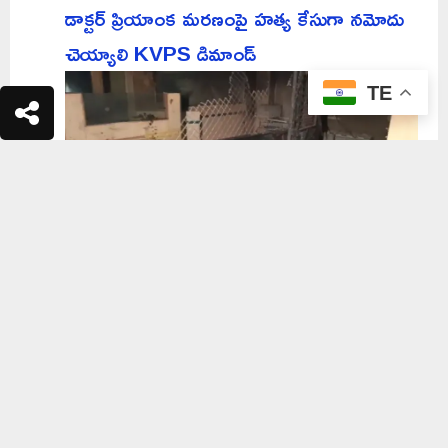
డాక్టర్ ప్రియాంక మరణంపై హత్య కేసుగా నమోదు
చెయ్యాలి KVPS డిమాండ్
TE
యూనియన్ బ్యాంక్‌లో అగ్ని ప్రమాదం.. కాలి
బూడిదైన ఫైళ్లు