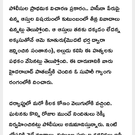
పోలీసుల ప్రాథమిక విచారణ ప్రకారం.. హసీనా పేరుపై
ఉన్న ఆస్తుల విషయంలో కుటుంబంలో తీవ్ర వివాదాలు
ఉన్నట్లు తెలుస్తోంది. ఆ ఆస్తులు తనకు దక్కడం లేదన్న
అక్కసుతోనే ఆమె కూతురు(మొదటి భర్త ద్వారా
జన్మించిన సంతానం), అల్లుడు కలిసి ఈ హత్యలకు
పథకం వేసినట్లు తెలుస్తోంది. ఈ దారుణానికి వారు
హైదరాబాద్ పాతబస్తీకి చెందిన ఓ సుపారీ గ్యాంగు
రంగంలోకి దించారు.
దర్యాప్తులో మరో కీలక కోణం వెలుగులోకి వచ్చింది.
ఘటనకు కొన్ని రోజుల ముందే నిందితులు రెక్కీ
నిర్వహించినట్లు పోలీసులు అనుమానిస్తున్నారు. ఇంటి
లోపలికి వెళ్లే మార్గాలు, కుటుంబ సభ్యుల కదలికలు అన్నీ