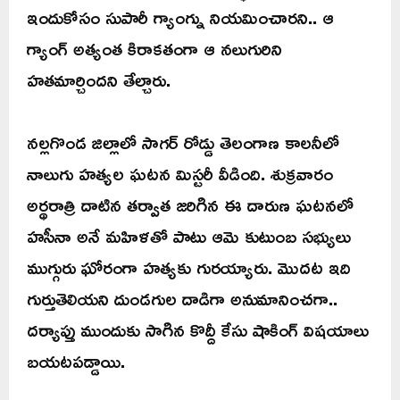
ఇందుకోసం సుపారీ గ్యాంగ్ను నియమించారని.. ఆ
గ్యాంగ్ అత్యంత కిరాకతంగా ఆ నలుగురిని
హతమార్చిందని తేల్చారు.
నల్లగొండ జిల్లాలో సాగర్ రోడ్డు తెలంగాణ కాలనీలో
నాలుగు హత్యల ఘటన మిస్టరీ వీడింది. శుక్రవారం
అర్థరాత్రి దాటిన తర్వాత జరిగిన ఈ దారుణ ఘటనలో
హసీనా అనే మహిళతో పాటు ఆమె కుటుంబ సభ్యులు
ముగ్గురు ఘోరంగా హత్యకు గురయ్యారు. మొదట ఇది
గుర్తుతెలియని దుండగుల దాడిగా అనుమానించగా..
దర్యాప్తు ముందుకు సాగిన కొద్దీ కేసు షాకింగ్ విషయాలు
బయటపడ్డాయి.