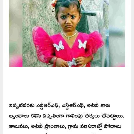
ఇప్పటివరకు ఎన్డీఆర్ఎఫ్, ఎన్డీఆర్ఎఫ్, అటవీ శాఖ
బృందాలు కలిసి విస్తృతంగా గాలింపు చర్యలు చేపట్టాయి.
కాలువలు, అటవీ ప్రాంతాలు, గ్రామ పరిసరాల్లో సోదాలు