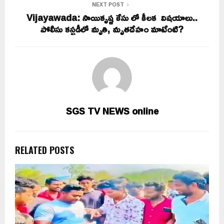
NEXT POST
Vijayawada: సాయికృష్ణ కేసు లో కీలక విషయాలు..
పోలీసు కస్టడీలో మృతి, మృతదేహం మాటేంటి?
SGS TV NEWS online
RELATED POSTS