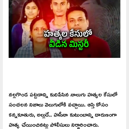
నల్లగొండ పట్టణాన్ని కుదిపేసిన నాలుగు హత్యల కేసులో
సంచలన నిజాలు వెలుగులోకి వచ్చాయి. ఆస్తి కోసం
కన్నకూతురు, అల్లుడే.. హసీనా కుటుంబాన్ని దారుణంగా
హత్య చేయించినట్లు పోలీసులు నిర్ధారించారు.