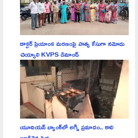
డాక్టర్ ప్రియాంక మరణంపై హత్య కేసుగా నమోదు
చెయ్యాలి KVPS డిమాండ్
యూనియన్ బ్యాంక్‌లో అగ్ని ప్రమాదం.. కాలి
బూడిదైన ఫైళ్లు