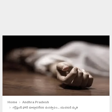
Home
Andhra Pradesh
గర్ల్‌ఫ్రెండ్ ఫోన్ మాట్లాడలేదని మనస్తాపం.. యువకుడి మృతి