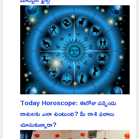
Today Horoscope: ఈరోజు పన్నెండు
రాశులకు ఎలా ఉంటుంది? మీ రాశి ఫలాలు
చూసుకున్నారా?