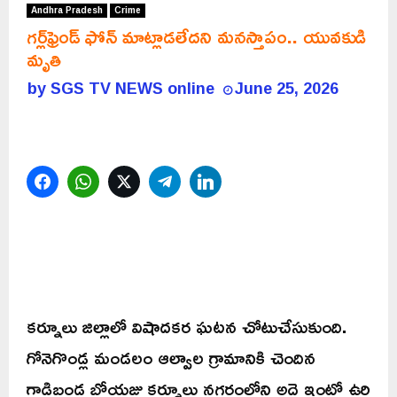
Andhra Pradesh
Crime
గర్ల్‌ఫ్రెండ్ ఫోన్ మాట్లాడలేదని మనస్తాపం.. యువకుడి
మృతి
by
SGS TV NEWS online
June 25, 2026
Facebook
WhatsApp
Twitter
Telegram
LinkedIn
కర్నూలు జిల్లాలో విషాదకర ఘటన చోటుచేసుకుంది.
గోనెగొండ్ల మండలం ఆల్వాల గ్రామానికి చెందిన
గాడిబండ బోయజు కర్నూలు నగరంలోని అద్దె ఇంట్లో ఉరి