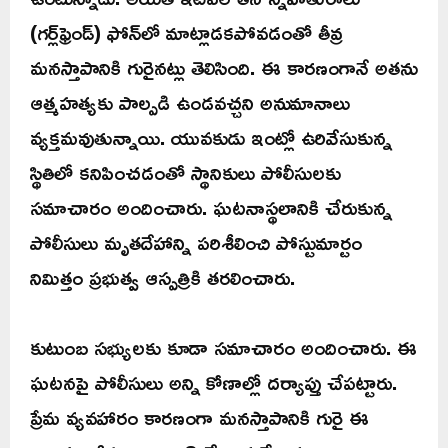
(గర్ల్‌ఫ్రెండ్) ఫోన్‌లో మాట్లాడకపోవడంతో తీవ్ర
మనస్తాపానికి గురైనట్లు తెలిసింది. ఈ కారణంగానే అతను
ఆత్మహత్యకు పాల్పడి ఉండవచ్చని అనుమానాలు
వ్యక్తమవుతున్నాయి. యువకుడు ఇంట్లో ఉరివేసుకున్న
స్థితిలో కనిపించడంతో స్థానికులు పోలీసులకు
సమాచారం అందించారు. ఘటనాస్థలానికి చేరుకున్న
పోలీసులు మృతదేహాన్ని పరిశీలించి పోస్టుమార్టం
నిమిత్తం ప్రభుత్వ ఆస్పత్రికి తరలించారు.
కుటుంబ సభ్యులకు కూడా సమాచారం అందించారు. ఈ
ఘటనపై పోలీసులు అన్ని కోణాల్లో దర్యాప్తు చేపట్టారు.
ప్రేమ వ్యవహారం కారణంగా మనస్తాపానికి గురై ఈ