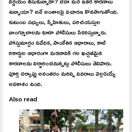
నిర్ణయం తీసుకున్నాడా? లేదా మరే ఇతర కారణాలు
ఉన్నాయా? అనే అంశాలపై విచారణ కొనసాగుతోంది.
కుటుంబ సభ్యులు, స్నేహితులు, పరిచయస్తుల
వాంగ్మూలాలను కూడా పోలీసులు సేకరిస్తున్నారు.
పోస్టుమార్టం నివేదిక, సాంకేతిక ఆధారాలు, కాల్
రికార్డుల ఆధారంగా మరణానికి గల ఖచ్చితమైన
కారణాలను నిర్ధారించనున్నట్లు పోలీసులు తెలిపారు.
పూర్తి దర్యాప్తు అనంతరం మరిన్ని వివరాలు వెల్లడయ్యే
అవకాశం ఉంది.
Also read