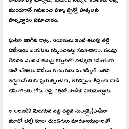
ముందుగానే గమనించి పక్కా ప్లాన్తో హత్యలకు
పాల్పడ్డారని సమాచారం.
ఘటన జరిగిన రాత్రి.. నిందితులు ఇంటి తలుపు తట్టి
హసీనాను బయటకు రప్పించినట్లు సమాచారం. తలుపు
తెరిచిన వెంటనే ఆమెపై కత్తులతో విచక్షణా రహితంగా
దాడి చేశారు. హసీనా కుమారుడు ముజమ్మీల్ వారిని
అడ్డుకునేందుకు ప్రయత్నించగా, అతనిపైనా తీవ్రంగా దాడి
చేసి గొంతు కోసి, ఆపై కత్తితో పొడిచి హతమార్చారు.
ఆ అలజడికి మెలుకువ వచ్చి వచ్చిన సుల్తాన్పై(హసీనా
మూడో భర్త) కూడా దుండగులు మారణాయుధాలతో