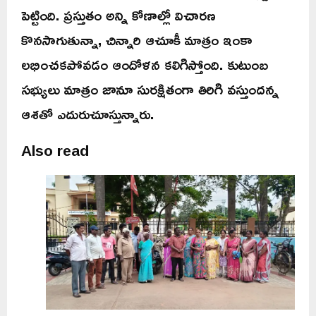
పెట్టింది. ప్రస్తుతం అన్ని కోణాల్లో విచారణ
కొనసాగుతున్నా, చిన్నారి ఆచూకీ మాత్రం ఇంకా
లభించకపోవడం ఆందోళన కలిగిస్తోంది. కుటుంబ
సభ్యులు మాత్రం జానూ సురక్షితంగా తిరిగి వస్తుందన్న
ఆశతో ఎదురుచూస్తున్నారు.
Also read