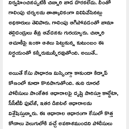
నిర్వహించినప్పటికీ చిన్నారి జాడ దొరకలేదు. దీంతో
గాలింపు చర్యలను తాత్కాలికంగా నిలిపివేసినట్లు
అధికారులు తెలిపారు. గాలింపు ఆగిపోవడంతో జానూ
తల్లిదండ్రులు తీవ్ర ఆవేదనకు గురయ్యారు. చిన్నారి
ఆచూకీపై ఇంకా ఆశలు పెట్టుకున్న కుటుంబం ఈ
నిర్ణయంతో కన్నీరుమున్నీరవుతోంది. అయితే..
అయితే కేసు సాధారణ మిస్సింగ్గా కాకుండా కిడ్నాప్
కోణంలో కూడా కొనసాగుతోంది. తుని రూరల్
పోలీసులు సాంకేతిక ఆధారాలపై దృష్టి సారిస్తూ కాల్దేటా,
సీసీటీవీ ఫుటేజ్, ఇతర డిజిటల్ ఆధారాలను
విశ్లేషిస్తున్నారు. ఈ ఆధారాల ఆధారంగా కేసులో కొత్త
కోణాలు వెలుగులోకి వచ్చే అవకాశముందని పోలీసులు