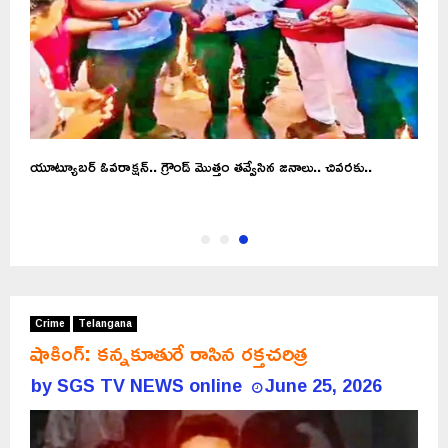
యూట్యూబర్ ఓవరాక్షన్.. గ్రౌండ్ మొత్తం తవ్వేసిన జనాలు.. చివరకు..
Crime
Telangana
షాకింగ్: కన్నకూతురే రాసిన రక్తచరిత్ర
by
SGS TV NEWS online
June 25, 2026