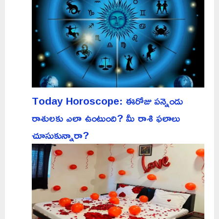
Today Horoscope: ఈరోజు పన్నెండు
రాశులకు ఎలా ఉంటుంది? మీ రాశి ఫలాలు
చూసుకున్నారా?