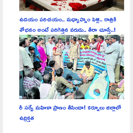
ఉదయం పరిచయం.. మధ్యాహ్నం పెళ్లి.. రాత్రికి
శోభనం అంటే పరిగెత్తిన వరుడు.. తీరా చూస్తే..!
రీ సర్వే మహిళా ప్రాణం తీసిందా! కర్నూలు జిల్లాలో
ఉద్రిక్తత