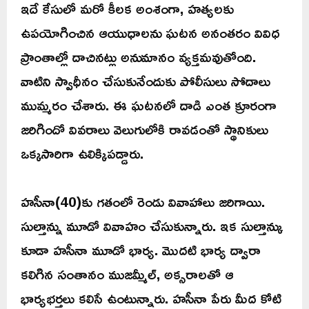
ఇదే కేసులో మరో కీలక అంశంగా, హత్యలకు
ఉపయోగించిన ఆయుధాలను ఘటన అనంతరం వివిధ
ప్రాంతాల్లో దాచినట్లు అనుమానం వ్యక్తమవుతోంది.
వాటిని స్వాధీనం చేసుకునేందుకు పోలీసులు సోదాలు
ముమ్మరం చేశారు. ఈ ఘటనలో దాడి ఎంత క్రూరంగా
జరిగిందో వివరాలు వెలుగులోకి రావడంతో స్థానికులు
ఒక్కసారిగా ఉలిక్కిపడ్డారు.
హసీనా(40)కు గతంలో రెండు వివాహాలు జరిగాయి.
సుల్తాన్ను మూడో వివాహం చేసుకున్నారు. ఇక సుల్తాన్కు
కూడా హసీనా మూడో భార్య. మొదటి భార్య ద్వారా
కలిగిన సంతానం ముజమ్మీల్, అక్సరాలతో ఆ
భార్యభర్తలు కలిసే ఉంటున్నారు. హసీనా పేరు మీద కోటి