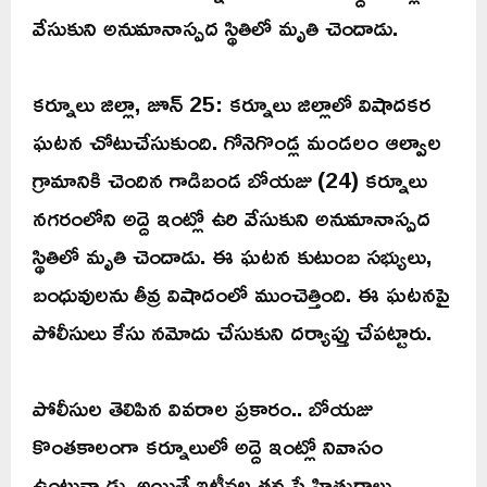
వేసుకుని అనుమానాస్పద స్థితిలో మృతి చెందాడు.
కర్నూలు జిల్లా, జూన్ 25: కర్నూలు జిల్లాలో విషాదకర
ఘటన చోటుచేసుకుంది. గోనెగొండ్ల మండలం ఆల్వాల
గ్రామానికి చెందిన గాడిబండ బోయజు (24) కర్నూలు
నగరంలోని అద్దె ఇంట్లో ఉరి వేసుకుని అనుమానాస్పద
స్థితిలో మృతి చెందాడు. ఈ ఘటన కుటుంబ సభ్యులు,
బంధువులను తీవ్ర విషాదంలో ముంచెత్తింది. ఈ ఘటనపై
పోలీసులు కేసు నమోదు చేసుకుని దర్యాప్తు చేపట్టారు.
పోలీసుల తెలిపిన వివరాల ప్రకారం.. బోయజు
కొంతకాలంగా కర్నూలులో అద్దె ఇంట్లో నివాసం
ఉంటున్నాడు. అయితే ఇటీవల తన స్నేహితురాలు