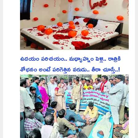
ఉదయం పరిచయం.. మధ్యాహ్నం పెళ్లి.. రాత్రికి
శోభనం అంటే పరిగెత్తిన వరుడు.. తీరా చూస్తే..!