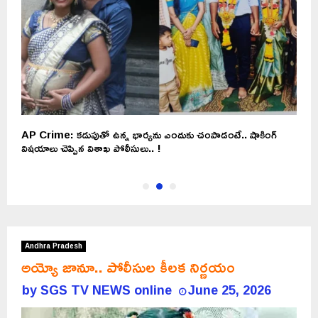
AP Crime: కడుపుతో ఉన్న భార్యను ఎందుకు చంపాడంటే.. షాకింగ్
అ
విషయాలు చెప్పిన విశాఖ పోలీసులు.. !
Andhra Pradesh
అయ్యో జానూ.. పోలీసుల కీలక నిర్ణయం
by
SGS TV NEWS online
June 25, 2026