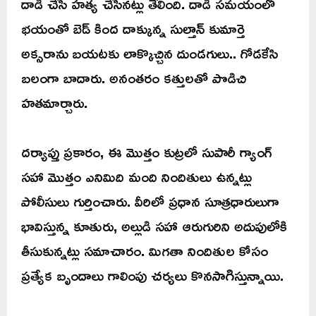
దాడి చేసి హత్య చేసినట్లు తేలింది. దాడి సమయంలో
భయంతో బెడ్ కింద దాక్కున్న సుల్తాన్ కుమార్తె
అక్సరాను బయటకు లాక్కొచ్చిన దుండగులు.. గోడకేసి
బలంగా బాదారు. అనంతరం కత్తులతో పొడిచి
హతమార్చారు.
దర్యాప్తు ప్రకారం, ఈ మొత్తం కుట్రలో సుపారీ గ్యాంగ్
సహా మొత్తం ఎనిమిది మంది నిందితులు ఉన్నట్లు
పోలీసులు గుర్తించారు. వీరిలో ప్రధాన సూత్రధారులుగా
భావిస్తున్న కూతురు, అల్లుడి సహా ఆరుగురిని అదుపులోకి
తీసుకున్నట్లు సమాచారం. మిగతా నిందితుల కోసం
ప్రత్యేక బృందాలు గాలింపు చర్యలు కొనసాగిస్తున్నాయి.