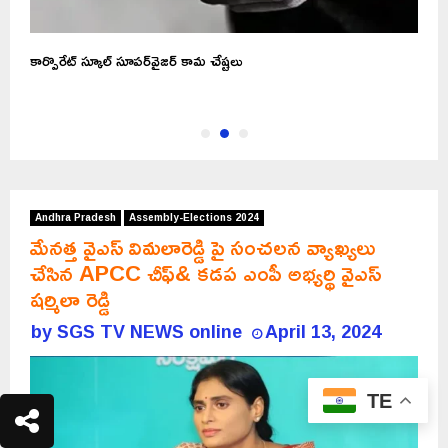
కార్పొరేట్‌ స్కూల్‌ సూపర్‌వైజర్‌ కామ చేష్టలు
ఉ
స
Andhra Pradesh
Assembly-Elections 2024
మేనత్త వైఎస్ విమలారెడ్డి పై సంచలన వ్యాఖ్యలు
చేసిన APCC చీఫ్& కడప ఎంపీ అభ్యర్థి వైఎస్
షర్మిలా రెడ్డి
by
SGS TV NEWS online
April 13, 2024
TE