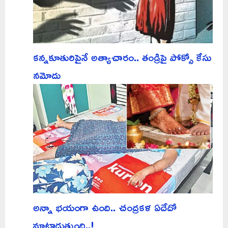
కన్నకూతురిపైనే అత్యాచారం.. తండ్రిపై పోక్సో కేసు
నమోదు
అన్నా భయంగా ఉంది.. చంద్రకళ ఏదేదో
మాట్లాడుతుంది..!