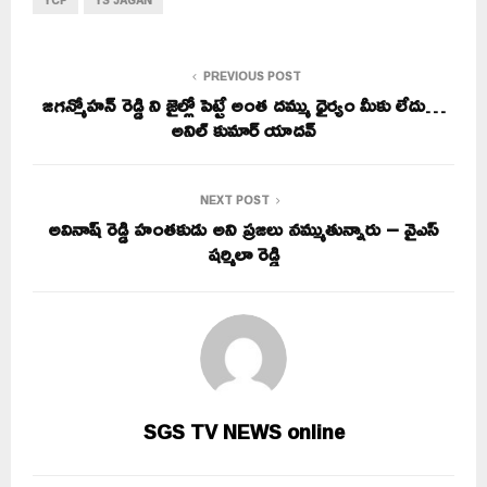
YCP
YS JAGAN
PREVIOUS POST
జగన్మోహన్ రెడ్డి ని జైల్లో పెట్టే అంత దమ్ము ధైర్యం మీకు లేదు…
అనిల్ కుమార్ యాదవ్
NEXT POST
అవినాష్ రెడ్డి హంతకుడు అని ప్రజలు నమ్ముతున్నారు – వైఎస్
షర్మిలా రెడ్డి
SGS TV NEWS online