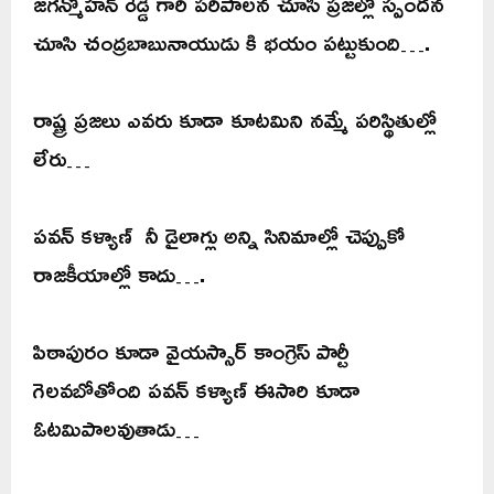
జగన్మోహన్ రెడ్డి గారి పరిపాలన చూసి ప్రజల్లో స్పందన
చూసి చంద్రబాబునాయుడు కి భయం పట్టుకుంది….
రాష్ట్ర ప్రజలు ఎవరు కూడా కూటమిని నమ్మే పరిస్థితుల్లో
లేరు…
పవన్ కళ్యాణ్ నీ డైలాగ్లు అన్ని సినిమాల్లో చెప్పుకో
రాజకీయాల్లో కాదు….
పిఠాపురం కూడా వైయస్సార్ కాంగ్రెస్ పార్టీ
గెలవబోతోంది పవన్ కళ్యాణ్ ఈసారి కూడా
ఓటమిపాలవుతాడు…