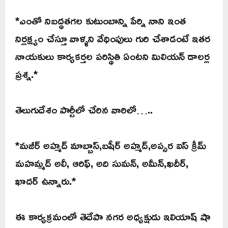
*ఎంతో నిబద్ధతగల కుటుంబాన్ని పేర్ని నాని ఇంత
నిర్లక్ష్యం చేస్తూ వాళ్ళని వేధింపులు గురి చేశాడంటే ఇతర
నాయకులు కార్యకర్తల పరిస్థితి ఏంటని మిలియన్ డాలర్ల
ప్రశ్న.*
తెలుగుదేశం పార్టీలో చేరిన వారిలో…..
*మజీర్ అహ్మద్ మాబ్బాస్,బషీర్ అహ్మద్,అప్సర ఐస్ క్రీమ్
మహమ్మద్ అలీ, ఆరిఫ్, అది సుమన్, అమీన్,ఖదీర్,
ఖాదర్ ఉన్నారు.*
ఈ కార్యక్రమంలో తెదేపా నగర అధ్యక్షుడు ఇలియాష్ షా