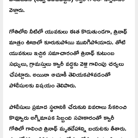
వెళ్లారు.
గోతిలోని నీటిలో యువకులు ఈత కొడుతుండగా, త్రినాథ్
మాత్రం ఊబిలో కూరుకుపోయి మునిగిపోయాడు. తోటి
యువకులు ఇచ్చిన సమాచారంతో త్రినాథ్ కుటుంబ
సభ్యులు, గ్రామస్తులు క్వారీ వద్దకు వెళ్లి గాలింపు చర్యలు
చేపట్టారు. అయినా ఆచూకీ తెలియకపోవడంతో
పోలీసులకు విషయం తెలిపారు.
పోలీసులు ప్రమాద స్థలానికి చేరుకుని వివరాలు సేకరించి
కొవ్వూరు అగ్నిమాపక సిబ్బంది సహకారంతో క్వారీ
గోతిలో గాలించి త్రినాథ్ మృతదేహాన్ని బయటకు తీశారు.