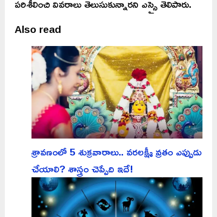
పరిశీలించి వివరాలు తెలుసుకున్నారని ఎస్సై తెలిపారు.
Also read
శ్రావణంలో 5 శుక్రవారాలు.. వరలక్ష్మీ వ్రతం ఎప్పుడు
చేయాలి? శాస్త్రం చెప్పేది ఇదే!