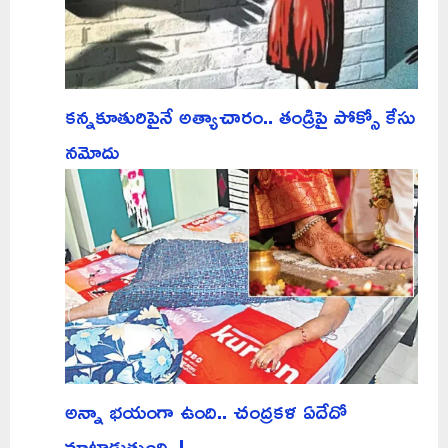
కన్నకూతురిపైనే అత్యాచారం.. తండ్రిపై పోక్సో కేసు
నమోదు
అన్నా భయంగా ఉంది.. చంద్రకళ ఏదేదో
మాట్లాడుతుంది..!