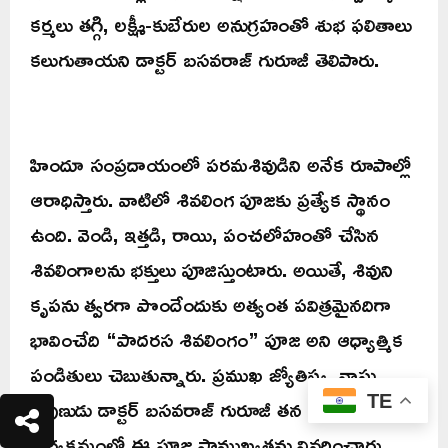
కర్మలు తగ్గి, లక్ష్మీ-కుబేరుల అనుగ్రహంతో శుభ ఫలితాలు
కలుగుతాయని డాక్టర్ బసవరాజ్ గురూజీ తెలిపారు.
హిందూ సంప్రదాయంలో పరమశివుడిని అనేక రూపాల్లో
ఆరాధిస్తారు. వాటిలో శివలింగ పూజకు ప్రత్యేక స్థానం
ఉంది. వెండి, ఇత్తడి, రాయి, పంచలోహంతో చేసిన
శివలింగాలను భక్తులు పూజిస్తుంటారు. అయితే, శివుని
కృపను త్వరగా పొందేందుకు అత్యంత పవిత్రమైనదిగా
భావించేది “పాదరస శివలింగం” పూజ అని ఆధ్యాత్మిక
పండితులు చెబుతున్నారు. ప్రముఖ జ్యోతిష్య, వాస్తు
నిపుణుడు డాక్టర్ బసవరాజ్ గురూజీ తన నిత్యభక్తి
TE
కార్యక్రమంలో ఈ పూజ ప్రాముఖ్యతను వివరించారు.