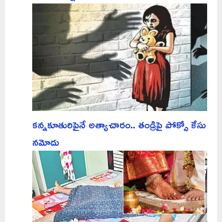
కన్నకూతురిపైనే అత్యాచారం.. తండ్రిపై పోక్సో కేసు
నమోదు