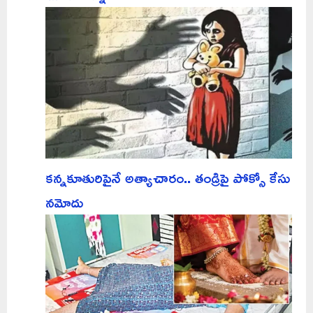
కన్నకూతురిపైనే అత్యాచారం.. తండ్రిపై పోక్సో కేసు
నమోదు