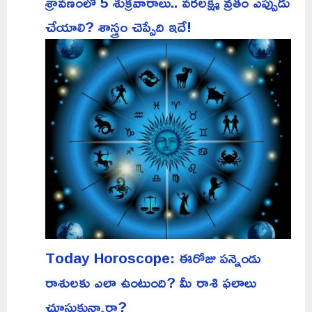
శ్రావణంలో 5 శుక్రవారాలు.. వరలక్ష్మీ వ్రతం ఎప్పుడు
చేయాలి? శాస్త్రం చెప్పేది ఇదే!
Today Horoscope: ఈరోజు పన్నెండు
రాశులకు ఎలా ఉంటుంది? మీ రాశి ఫలాలు
చూసుకున్నారా?