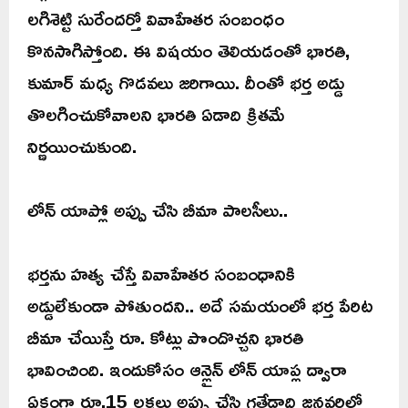
లగిశెట్టి సురేందర్తో వివాహేతర సంబంధం
కొనసాగిస్తోంది. ఈ విషయం తెలియడంతో భారతి,
కుమార్ మధ్య గొడవలు జరిగాయి. దీంతో భర్త అడ్డు
తొలగించుకోవాలని భారతి ఏడాది క్రితమే
నిర్ణయించుకుంది.
లోన్ యాప్లో అప్పు చేసి బీమా పాలసీలు..
భర్తను హత్య చేస్తే వివాహేతర సంబంధానికి
అడ్డులేకుండా పోతుందని.. అదే సమయంలో భర్త పేరిట
బీమా చేయిస్తే రూ. కోట్లు పొందొచ్చని భారతి
భావించింది. ఇందుకోసం ఆన్లైన్ లోన్ యాప్ల ద్వారా
ఏకంగా రూ.15 లక్షలు అప్పు చేసి గతేడాది జనవరిలో