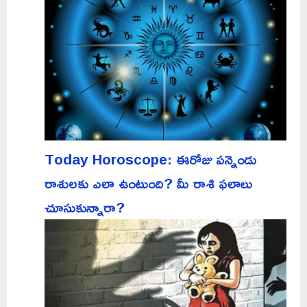
Today Horoscope: ఈరోజు పన్నెండు
రాశులకు ఎలా ఉంటుంది? మీ రాశి ఫలాలు
చూసుకున్నారా?