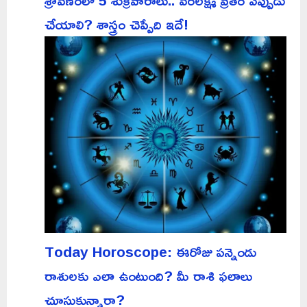
చేయాలి? శాస్త్రం చెప్పేది ఇదే!
Today Horoscope: ఈరోజు పన్నెండు
రాశులకు ఎలా ఉంటుంది? మీ రాశి ఫలాలు
చూసుకున్నారా?