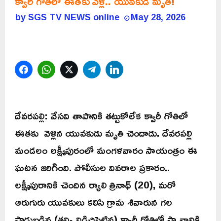
క్వారీ గోతిలో ఈతకు వెళ్లి.. యువకుడి మృతి!
by
SGS TV NEWS online
May 28, 2026
Facebook
WhatsApp
Twitter
Telegram
LinkedIn
దేవరపల్లి: వేసవి తాపానికి తట్టుకోలేక క్వారీ గోతిలో
ఈతకు వెళ్లిన యువకుడు మృతి చెందాడు. దేవరపల్లి
మండలం లక్ష్మీపురంలో మంగళవారం సాయంత్రం ఈ
ఘటన జరిగింది. పోలీసుల వివరాల ప్రకారం..
లక్ష్మీపురానికి చెందిన ర్యాలి త్రినాథ్ (20), మరో
ఆరుగురు యువకులు కలిసి గ్రామ శివారున గల
పాడుబడిన (తవ్వి విడిచిపెట్టిన) క్వారీ గోతిలో స్నానానికి