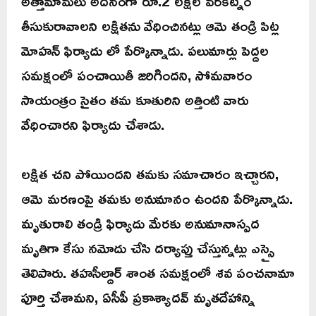
అత్తామామలు అదనంగా రూ.2 లక్షల వరకట్నం
తీసుకురావాలని లక్షితను వేధించినట్లు ఆమె తండ్రి పిట్ల
మోహన్ ఫిర్యాదు లో పేర్కొన్నాడు. పలుమార్లు పెద్దల
సమక్షంలో పంచాయితీ జరిగిందని, సోమవారం
సాయంత్రం సైతం తమ కూతురిని అత్తింటి వారు
వేధించారని ఫిర్యాదు చేశాడు.
లక్షిత చని పోయిందని తమకు సమాచారం ఇచ్చారని,
ఆమె మరణంపై తమకు అనుమానం ఉందని పేర్కొన్నాడు.
మృతురాలి తండ్రి ఫిర్యాదు మేరకు అనుమానాస్పద
మృతిగా కేసు నమోదు చేసి దర్యాప్తు చేస్తున్నట్లు ఎస్సై
తెలిపారు. తహసీల్దార్ శాంత సమక్షంలో శవ పంచనామా
పూర్తి చేశామని, ఏసీపీ ప్రకాశ్యాదవ్ మృతదేహాన్ని