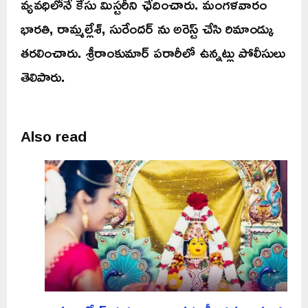
వ్యవధిలోనే కేసు మిస్టరీని ఛేదించారు. మంగళవారం
భారతి, రామ్మల్లేశ్, సురేందర్ ను అరెస్ట్ చేసి రిమాండ్కు
తరలించారు. శ్రీరాంకుమార్ పరారీలో ఉన్నట్లు పోలీసులు
తెలిపారు.
Also read