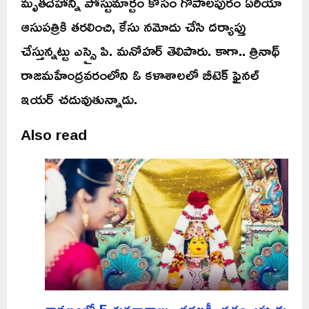
మృతదేహాన్ని పోస్టుమార్టం కోసం గోపాలపురం ఏరియా
ఆసుపత్రికి తరలించి, కేసు నమోదు చేసి దర్యాప్తు
చేస్తున్నట్టు ఎస్సై పి. మనోహర్ తెలిపారు. కాగా.. త్రినాథ్
రాజమహేంద్రవరంలోని ఓ కళాశాలలో బీటెక్ ఫైనల్
ఇయర్ చదువుతున్నాడు.
Also read
శ్రావణంలో 5 శుక్రవారాలు.. వరలక్ష్మీ వ్రతం ఎప్పుడు