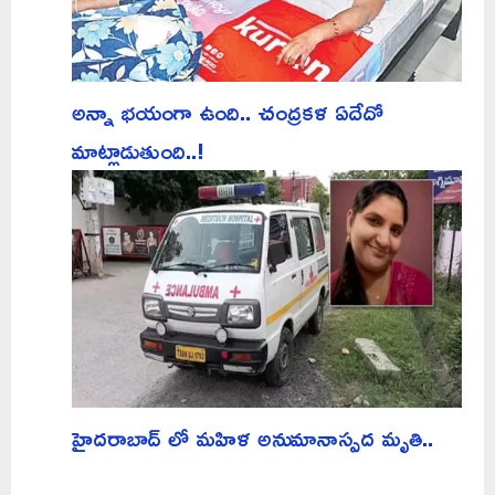
అన్నా భయంగా ఉంది.. చంద్రకళ ఏదేదో
మాట్లాడుతుంది..!
హైదరాబాద్ లో మహిళ అనుమానాస్పద మృతి..