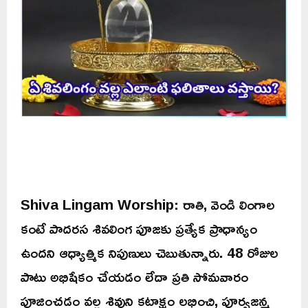
Shiva Lingam Worship: రాతి, వెండి లింగాల
కంటే పాదరస శివలింగ పూజకు ప్రత్యేక ప్రాధాన్యం
ఉందని ఆధ్యాత్మిక నిపుణులు చెబుతున్నారు. 48 రోజుల
పాటు అభిషేకం చేయడం లేదా ప్రతి సోమవారం
పూజించడం వల్ల శివుని కటాక్షం లభించి, పూర్వజన్మ