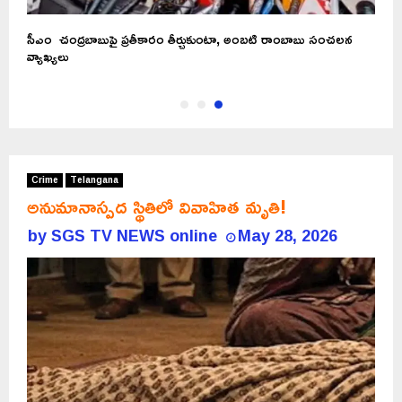
ు
సీఎం చంద్రబాబుపై ప్రతీకారం తీర్చుకుంటా, అంబటి రాంబాబు సంచలన
వ్యాఖ్యలు
Crime
Telangana
అనుమానాస్పద స్థితిలో వివాహిత మృతి!
by
SGS TV NEWS online
May 28, 2026