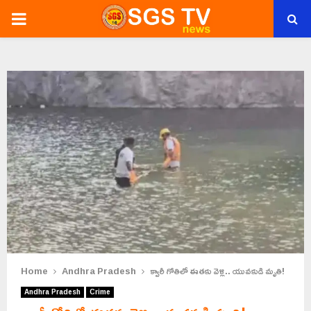
PRIMARY
MENU
Home
Andhra Pradesh
క్వారీ గోతిలో ఈతకు వెళ్లి.. యువకుడి మృతి!
Andhra Pradesh
Crime