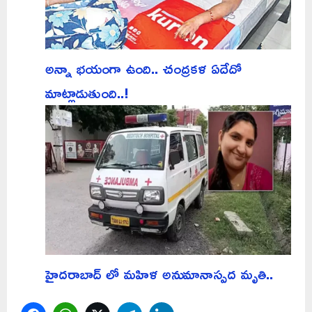
అన్నా భయంగా ఉంది.. చంద్రకళ ఏదేదో
మాట్లాడుతుంది..!
హైదరాబాద్ లో మహిళ అనుమానాస్పద మృతి..