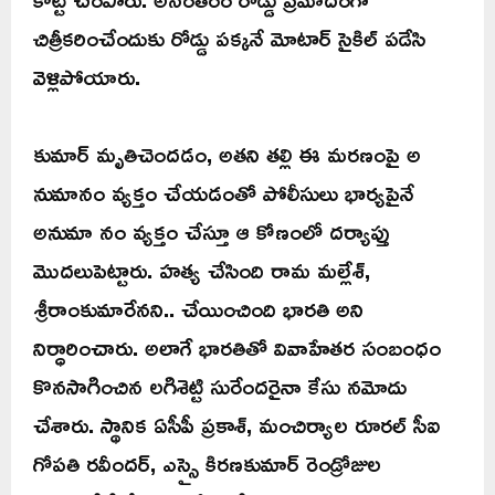
చిత్రీకరించేందుకు రోడ్డు పక్కనే మోటార్ సైకిల్ పడేసి
వెళ్లిపోయారు.
కుమార్ మృతిచెందడం, అతని తల్లి ఈ మరణంపై అ
నుమానం వ్యక్తం చేయడంతో పోలీసులు భార్యపైనే
అనుమా నం వ్యక్తం చేస్తూ ఆ కోణంలో దర్యాప్తు
మొదలుపెట్టారు. హత్య చేసింది రామ మల్లేశ్,
శ్రీరాంకుమారేనని.. చేయించింది భారతి అని
నిర్ధారించారు. అలాగే భారతితో వివాహేతర సంబంధం
కొనసాగించిన లగిశెట్టి సురేందరైనా కేసు నమోదు
చేశారు. స్థానిక ఏసీపీ ప్రకాశ్, మంచిర్యాల రూరల్ సీఐ
గోపతి రవీందర్, ఎస్సై కిరణకుమార్ రెండ్రోజుల