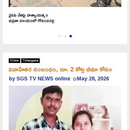
వైసిపి నేతపై హత్యాయత్నం
భద్రతా వలయంలో గోవిందపల్లి
Crime
Telangana
వివాహేతర సంబంధం, రూ. 2 కోట్ల బీమా కోసం
by
SGS TV NEWS online
May 28, 2026