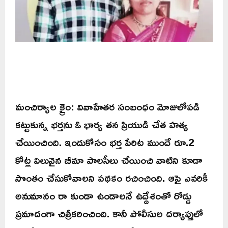
మంచిర్యాల క్రైం: వివాహేతర సంబంధం మోజులోపడి
కట్టుకున్న భర్తను ఓ భార్య తన ప్రియుడి చేత హత్య
చేయించింది. ఇందుకోసం భర్త పేరిట ముందే రూ.2
కోట్ల విలువైన బీమా పాలసీలు చేయించి వాటిని కూడా
సొంతం చేసుకోవాలని పథకం రచించింది. ఆపై ఎవరికీ
అనుమానం రా కుండా ఉండాలనే ఉద్దేశంతో రోడ్డు
ప్రమాదంగా చిత్రీకరించింది. కానీ పోలీసుల దర్యాప్తులో