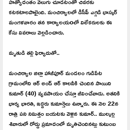
హత్యోదంతం వెలుగు చూడటంతో చివరకు
కటకటాలపాలైంది. మంచిర్యాలలో డీసీపీ ఎగ్గడి భాస్కర్
మంగళవారం తన కార్యాలయoలో విలేకరులకు ఈ
కేసు వివరాలు వెల్లడించారు.
మృతుడి తల్లి ఫిర్యాదుతో..
మంచిర్యాల జిల్లా హాజీపూర్ మండలం గుడిపేట
గ్రామంలోని ఆర్ అండ్ ఆర్ కాలనీకి చెందిన సాయిని
కుమార్ (40) వ్యవసాయం చేస్తూ జీవించేవాడు. అతనికి
భార్య భారతి, ఇద్దరు కుమార్తెలు ఉన్నారు. ఈ నెల 22న
రాత్రి పని నిమిత్తం బయటకు వెళ్లిన కుమార్.. ముల్కల్ల
శివారులో రోడ్డు ప్రమాదంలో మృతిచెందినట్లు కుటుంబ