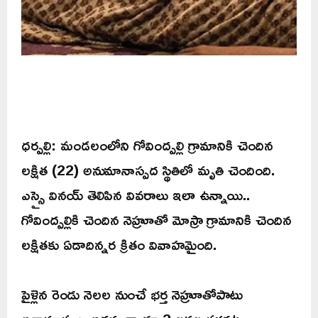
ధర్పల్లి: మండలంలోని గోవింద్పల్లి గ్రామానికి చెందిన
లక్షిత (22) అనుమానాస్పద స్థితిలో మృతి చెందింది.
ఎస్సై వినయ్ తెలిపిన వివరాలు ఇలా ఉన్నాయి..
గోవింద్పల్లికి చెందిన నెహ్రూతో మోస్రా గ్రామానికి చెందిన
లక్షితకు ఏడాదిన్నర క్రితం వివాహమైంది.
పైళ్లెన రెండు నెలల నుంచే భర్త నెహ్రూతోపాటు