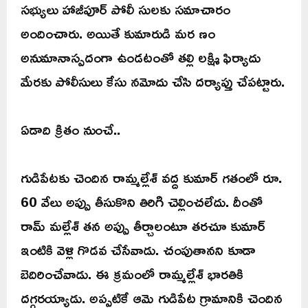
సభ్యులు హాజీపూర్ పోలీ సులకు సమాచారం
అందించారు. అయితే కుమారుడి మర ణం
అనుమానాస్పదంగా ఉండటంతో తల్లి లక్ష్మి ఫిర్యాదు
మేరకు పోలీసులు కేసు నమోదు చేసి దర్యాప్తు చేపట్టారు.
ఏడాది క్రితం నుంచే..
గుడిపేటకు చెందిన రామ్మల్లేశ్ వద్ద కుమార్ గతంలో రూ.
60 వేలు అప్పు తీసుకొని తిరిగి చెల్లించలేదు. దీంతో
రామ్ మల్లేశ్ తన అప్పు తీర్చాలంటూ తరచూ కుమార్
ఇంటికి వెళ్లి గొడవ చేసేవాడు. చంపుతానని కూడా
బెదిరించేవాడు. ఈ క్రమంలో రామ్మల్లేశ్ భారతికి
దగ్గరయ్యాడు. అప్పటికే ఆమె గుడిపేట గ్రామానికి చెందిన