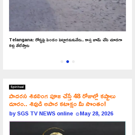
.
Telangana: రోడ్డుపై పిండం పెట్టారనుకునేరు.. కాస్త జూమ్ చేసి చూడగా
అ
కళ్లు తేలేస్తారు
Spiritual
పాదరస శివలింగ పూజ చేస్తే 48 రోజుల్లో కష్టాలు
దూరం.. శివుడి అపార కటాక్షం మీ సొంతం!
by
SGS TV NEWS online
May 28, 2026