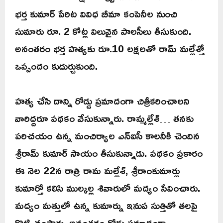
భర్త కుమార్ పేరిట వివిధ బీమా కంపెనీల నుంచి
సుమారు రూ. 2 కోట్ల విలువైన పాలసీలు తీసుకుంది.
అనంతరం భర్త హత్యకు రూ.10 లక్షలతో రామ్ మల్లేశ్తో
ఒప్పందం కుదుర్చుకుంది.
హత్య చేసి దాన్ని రోడ్డు ప్రమాదంగా చిత్రీకరించాలని
వారిద్దరూ పథకం వేసుకున్నారు. రామ్మల్లేశ్… తనకు
పరిచయం ఉన్న మంచిర్యాల ఎన్ఐసీ కాలనీకి చెందిన
శ్రీరామ్ కుమార్ సాయం తీసుకున్నాడు. పథకం ప్రకారం
ఈ నెల 22న రాత్రి రామ మల్లేశ్, శ్రీరాంకుమార్లు
కుమార్తో కలిసి ముల్కల్ల శివారులో మద్యం సేవించారు.
మద్యం మత్తులో ఉన్న కుమార్ను ఇనుప సుత్తితో తలపై
కొట్టి చంపారు. అనంతరం రోడ్డు ప్రమాదంగా