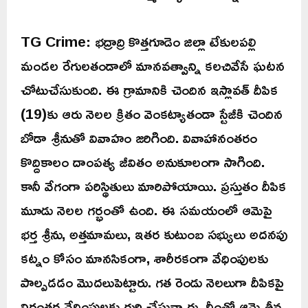
TG Crime: భద్రాద్రి కొత్తగూడెం జిల్లా టేకులపల్లి
మండల రేగులతండాలో మానవత్వాన్ని కలచివేసే ఘటన
చోటుచేసుకుంది. ఈ గ్రామానికి చెందిన ఇస్లావత్ దీపిక
(19)కు ఆరు నెలల క్రితం వెంకట్యాతండా స్టేజీకి చెందిన
బోడా శ్రీనుతో వివాహం జరిగింది. వివాహానంతరం
కొద్దికాలం దాంపత్య జీవితం అనుకూలంగా సాగింది.
కానీ వేగంగా పరిస్థితులు మారిపోయాయి. ప్రస్తుతం దీపిక
మూడు నెలల గర్భంతో ఉంది. ఈ సమయంలో ఆమెపై
భర్త శ్రీను, అత్తమామలు, ఇతర కుటుంబ సభ్యులు అదనపు
కట్నం కోసం మానసికంగా, శారీరకంగా వేధింపులకు
పాల్పడడం మొదలుపెట్టారు. గత రెండు నెలలుగా దీపికపై
నిరంతర వేధింపులకు గురి చేస్తున్నారు. దీంతో ఆమె తీవ్ర