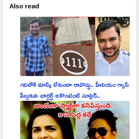
Also read
గదిలోకి మాస్క్ లేకుండా రావొద్దు.. హీలియం గ్యాస్
పీల్చుకుని చార్టర్డ్ అకౌంటెంట్ సూసైడ్..