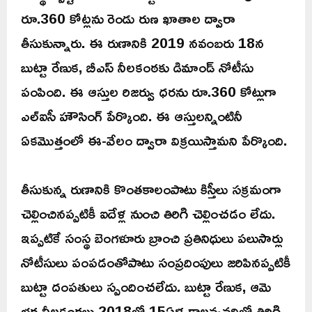
రూ.360 కోట్లను రెండు రుణ ఖాతాల ద్వారా
తీసుకున్నారు. ఈ రుణానికి 2019 నవంబరు 18న
బుట్టా రేణుక, బీఎస్‌ నీలకంఠకు డిమాండ్‌ నోటీసు
పంపింది. ఈ ఆస్తుల రిజర్వు ధరను రూ.360 కోట్లుగా
ఎల్‌ఐసీ హౌసింగ్‌ పేర్కొంది. ఈ ఆస్తులన్నింటినీ
ఏకమొత్తంలో ఈ-వేలం ద్వారా విక్రయిస్తామని పేర్కొంది.
తీసుకున్న రుణానికి కొంతకాలంపాటు కిస్తీలు సక్రమంగా
చెల్లించినప్పటికీ ఐదేళ్ల నుంచి తిరిగి చెల్లించడం లేదు.
ఇప్పటికే సంస్థ బెంగళూరు బ్రాంచి ప్రతినిధులు పలుసార్లు
నోటీసులు పంపడంతోపాటు సంప్రదింపులు జరిపినప్పటికీ
బుట్టా దంపతులు స్పందించలేదు. బుట్టా రేణుక, ఆమె
భర్త నీలకంఠలు 2018లో 15ఏళ్ల కాలవ్యవధిలో తిరిగి