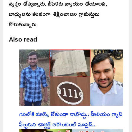
వ్యక్తం చేస్తున్నారు. దీపికకు న్యాయం చేయాలని,
బాధ్యులను కఠినంగా శిక్షించాలని గ్రామస్తులు
కోరుతున్నారు
Also read
గదిలోకి మాస్క్ లేకుండా రావొద్దు.. హీలియం గ్యాస్
పీల్చుకుని చార్టర్డ్ అకౌంటెంట్ సూసైడ్..