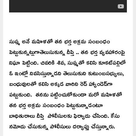
సుష్మ అనే మహిళతో తన భర్త అక్రమ సంబంధం
పెట్టుకున్నట్లుగాతెలుసుకున్న దీప్తి .. తన భర్త వ్యవహారంపై
నిఘా పెట్టింది. చివరికి శివ, సుష్మతో కలిసి కూకట్‌పల్లిలో
ఓ ఇంట్లో నివసిస్తున్నాడని తెలుసుకుని కుటుంబసభ్యులు,
బంధువులతో కలిసి అక్కడ వారిని రెడ్ హ్యాండెడ్‌గా
పట్టుకుంది. తనను పట్టించుకోకుండా మరో మహిళతో
తన భర్త అక్రమ సంబంధం పెట్టుకున్నాడంటూ
బాధితురాలు దీప్తి పోలీసులకు ఫిర్యాదు చేసింది. కేసు
నమోదు చేసుకున్న పోలీసులు దర్యాప్తు చేస్తున్నారు.