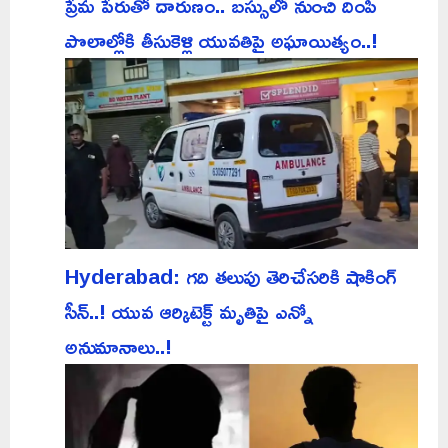
ప్రేమ పేరుతో దారుణం.. బస్సులో నుంచి దింపి
పొలాల్లోకి తీసుకెళ్లి యువతిపై అఘాయిత్యం..!
Hyderabad: గది తలుపు తెరిచేసరికి షాకింగ్
సీన్..! యువ ఆర్కిటెక్ట్ మృతిపై ఎన్నో
అనుమానాలు..!