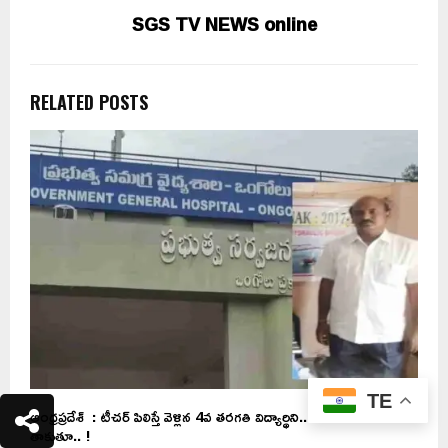
SGS TV NEWS online
RELATED POSTS
TE
ఆంధ్రప్రదేశ్ : టీచర్‌ పిలిస్తే వెళ్లిన 4వ తరగతి విద్యార్థిని.. తాకరాని చోట
A
తాకుతూ.. !
ఏం