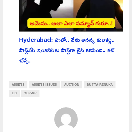
Hyderabad: హలో.. నేను అనన్య కులకర్ణి..
సాఫ్ట్‌వేర్ ఇంజనీర్‌కు సాఫ్ట్‌గా లైన్ కలిపింది.. కట్
చేస్తే..
ASSETS
ASSETS ISSUES
AUCTION
BUTTA-RENUKA
LIC
YCP-MP