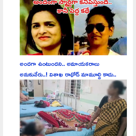
అందగా ఉంటుందని.. అమాయకరాలు
అనుకునేరు..! విశాఖ రాథోడ్ మామూల్ది కాదు..