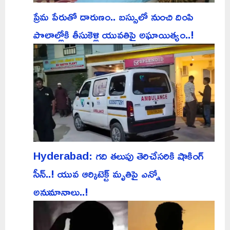
ప్రేమ పేరుతో దారుణం.. బస్సులో నుంచి దింపి
పొలాల్లోకి తీసుకెళ్లి యువతిపై అఘాయిత్యం..!
Hyderabad: గది తలుపు తెరిచేసరికి షాకింగ్
సీన్..! యువ ఆర్కిటెక్ట్ మృతిపై ఎన్నో
అనుమానాలు..!