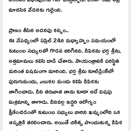
మానసిక వేదనకు గురైంది.
ప్రాణం తీసిన అదనపు కట్నం..
ఈ నేపథ్యంలో ఏప్రిల్ 24న మధ్యాహ్నం సమయంలో
కుటుంబ సభ్యులతో గొడవ జరిగినది. దీపికను భర్త శ్రీను,
అత్తమామలు కలిసి దాడి చేశారు. సాయంత్రానికి పరిస్థితి
మరింత విషమంగా మారింది. భర్త శ్రీను కూల్‌డ్రింక్‌లో
పురుగుమందు, ఎలుకల మందు కలిపి దీపికకు
తాగించాడు. దీని తరువాత తాను కూడా అదే విషపు
మిశ్రమాన్ని తాగాడు. దీనివల్ల ఇద్దరి ఆరోగ్యం
క్షీణించడంతో కుటుంబ సభ్యులు వారిని ఖమ్మంలోని ఒక
ఆస్పత్రికి తరలించారు. అయితే చికిత్స పొందుతున్న దీపిక