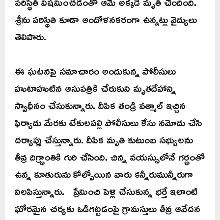
పరిస్థితి విషమించడంతో ఆమె అక్కడే మృతి చెందింది.
శ్రీను పరిస్థితి కూడా ఆందోళనకరంగా ఉన్నట్లు వైద్యులు
తెలిపారు.
ఈ ఘటనపై సమాచారం అందుకున్న పోలీసులు
హుటాహుటిన ఆసుపత్రికి చేరుకుని మృతదేహాన్ని
స్వాధీనం చేసుకున్నారు. దీపిక తండ్రి వత్మాల్ ఇచ్చిన
ఫిర్యాదు మేరకు టేకులపల్లి పోలీసులు కేసు నమోదు చేసి
దర్యాప్తు చేస్తున్నారు. దీపిక మృతి కుటుంబ సభ్యులను
తీవ్ర దిగ్భ్రాంతికి గురి చేసింది. చిన్న వయస్సులోనే గర్భంతో
ఉన్న కూతురును కోల్పోయిన వారు కన్నీరుమున్నీరుగా
విలపిస్తున్నారు. ప్రేమించి పెళ్లి చేసుకున్న భర్తే ఇలాంటి
ఘోరమైన చర్యకు ఒడిగట్టడంపై గ్రామస్తులు తీవ్ర ఆవేదన