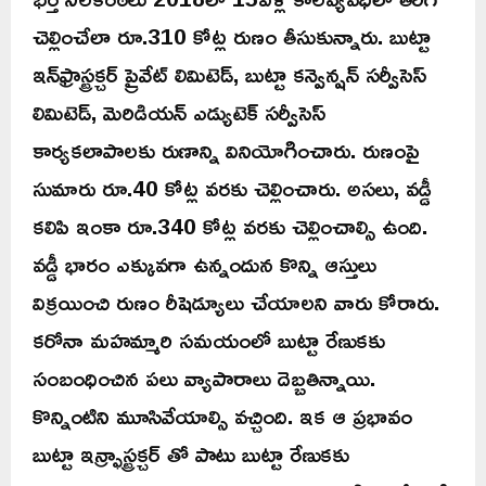
చెల్లించేలా రూ.310 కోట్ల రుణం తీసుకున్నారు. బుట్టా
ఇన్‌ఫ్రాస్ట్రక్చర్‌ ప్రైవేట్‌ లిమిటెడ్, బుట్టా కన్వెన్షన్‌ సర్వీసెస్‌
లిమిటెడ్, మెరిడియన్‌ ఎడ్యుటెక్‌ సర్వీసెస్‌
కార్యకలాపాలకు రుణాన్ని వినియోగించారు. రుణంపై
సుమారు రూ.40 కోట్ల వరకు చెల్లించారు. అసలు, వడ్డీ
కలిపి ఇంకా రూ.340 కోట్ల వరకు చెల్లించాల్సి ఉంది.
వడ్డీ భారం ఎక్కువగా ఉన్నందున కొన్ని ఆస్తులు
విక్రయించి రుణం రీషెడ్యూలు చేయాలని వారు కోరారు.
కరోనా మహమ్మారి సమయంలో బుట్టా రేణుకకు
సంబంధించిన పలు వ్యాపారాలు దెబ్బతిన్నాయి.
కొన్నింటిని మూసివేయాల్సి వచ్చింది. ఇక ఆ ప్రభావం
బుట్టా ఇన్ఫ్రాస్ట్రక్చర్ తో పాటు బుట్టా రేణుకకు