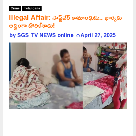
Crime
Telangana
Illegal Affair: సాఫ్ట్‌వేర్ కామాంధుడు.. భార్యకు
అడ్డంగా దొరికేశాడు!
by
SGS TV NEWS online
April 27, 2025