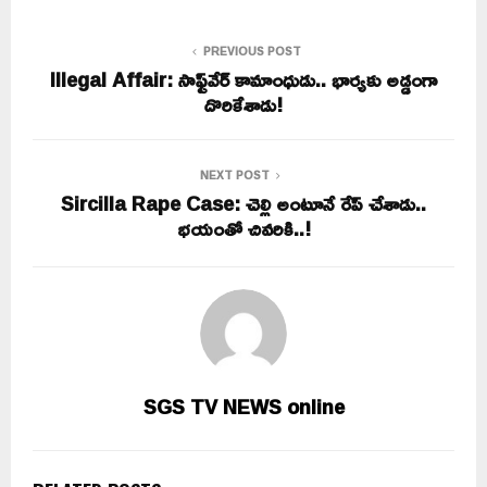
PREVIOUS POST
Illegal Affair: సాఫ్ట్‌వేర్ కామాంధుడు.. భార్యకు అడ్డంగా
దొరికేశాడు!
NEXT POST
Sircilla Rape Case: చెల్లి అంటూనే రేప్ చేశాడు..
భయంతో చివరికి..!
SGS TV NEWS online