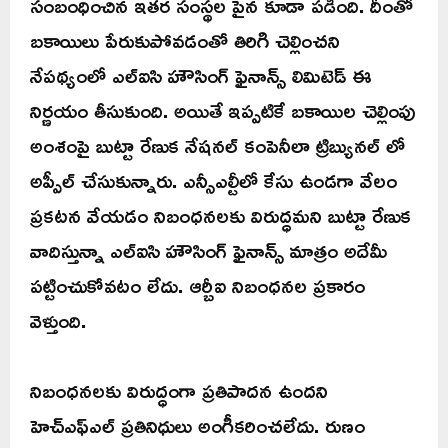
సంబంధించిన ఇతర సంస్థల పైన కూడా పడింది. దీంతో
బకాయిలు పేరుకుపోవడంతో తిరిగి చెల్లించని
నేపథ్యంలో ఎల్ఐసి హౌసింగ్ ఫైనాన్స్ లిమిటెడ్ ఈ
నిర్ణయం తీసుకుంది. అయితే ఇప్పటికే బకాయిల చెల్లింపు
అంశంపై బుట్టా రేణుక నేషనల్ కంపెనీలా ట్రిబ్యునల్ లో
అప్పీల్ చేసుకున్నారు. ఎన్సీఎల్టీలో కేసు ఉండగా వేలం
ప్రకటన వేయడం నిబంధనలకు విరుద్ధమని బుట్టా రేణుక
వాదిస్తున్నా ఎల్ఐసి హౌసింగ్ ఫైనాన్స్ మాత్రం అదేమీ
పట్టించుకోవటం లేదు. ఆర్బీఐ నిబంధనల ప్రకారం
వెళ్తుంది.
నిబంధనలకు విరుద్ధంగా ప్రతిపాదన ఉందని
హెచ్‌ఎఫ్‌ఎల్‌ ప్రతినిధులు అంగీకరించలేదు. రుణం