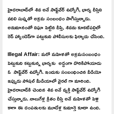
హైదరాబాద్‌లో శివ అనే సాఫ్ట్‌వేర్ ఉద్యోగి, భార్య దీప్తిని
వదిలి సుష్మతో అక్రమ సంబంధం సాగిస్తున్నాడు.
అనుమానంతో నిఘా పెట్టిన దీప్తి, శివను కూకట్‌పల్లిలో
రెడ్ హ్యాండెడ్‌గా పట్టుకుని పోలీసులకు ఫిర్యాదు చేసింది.
Illegal Affair: మరో మహిళతో అక్రమసంబంధం
పెట్టుకుని కట్టుకున్న భార్యకు అడ్డంగా దొరికిపోయాడు
ఓ సాఫ్ట్‌వేర్ ఉద్యోగి. ఇందుకు సంబంధించిన వీడియో
ఇప్పుడు సోషల్ మీడియాలో వైరల్ గా మారింది.
హైదరాబాద్‌కి చెందిన శివ అనే వ్యక్తి సాఫ్ట్‌వేర్ ఉద్యోగి
చేస్తున్నాడు. నాలుగేళ్ల క్రితం దీప్తి అనే మహిళతో పెళ్లి
కాగా ఈ దంపతులకు మూడేళ్ల కుమార్తె కూడా ఉంది.