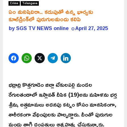
Crime
Telangana
ఏం మనిషివిరా.. కడుపుతో ఉన్న భార్యకు
కూల్‌డ్రింక్‌లో పురుగులమందు కలిపి
by
SGS TV NEWS online
April 27, 2025
Facebook
WhatsApp
Twitter
Telegram
LinkedIn
భద్రాద్రి కొత్తగూడెం జిల్లా టేకులపల్లి మండల
రేగులతండాలో ఇస్లావత్ దీపిక (19)అను మహిళను భర్త
శ్రీను, అత్తమామలు అదనపు కట్నం కోసం మానసికంగా,
శారీరకంగా వేధింపులకు పాల్పడ్డారు. దీంతో పురుగుల
మందు తాగి దంపతులు ఆత్మహత్య చేసుకున్నారు.