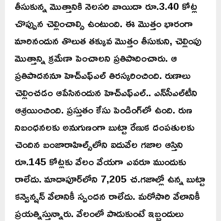
తీసుకున్న మొత్తానికి నెలసరి వాయిదా రూ.3.40 కోట్ల
చొప్పున చెల్లించాల్సి ఉంటుంది. ఈ మొత్తం భారంగా
మారినందున తొలుత తక్కువ మొత్తం తీసుకుని, చెల్లింపు
మొత్తాన్ని క్రమేణా పెంచాలని ప్రతిపాదించారు. ఆ
ప్రతిపాదననూ హెచ్‌ఎఫ్‌ఎల్‌ తిరస్కరించింది. రుణాలు
చెల్లించడం ఆపేసినందున హెచ్‌ఎఫ్‌ఎల్‌.. ఎన్‌సీఎల్‌టీని
ఆశ్రయించింది. ప్రస్తుతం కేసు పెండింగ్‌లో ఉంది. రుణ
నిబంధనలకు అనుగుణంగా బుట్టా రేణుక దంపతులకు
చెందిన బంజారాహిల్స్‌లోని ఐదువేల గజాల ఆస్తిని
రూ.145 కోట్లకు వేలం వేయగా ఎవరూ ముందుకు
రాలేదు. మాదాపూర్‌లోని 7,205 చ.గజాల్లో ఉన్న బుట్టా
కన్వెన్షన్‌ వేలానికీ స్పందన రాలేదు. మరోసారి వేలానికీ
ప్రయత్నిస్తున్నారు. వేలంలో పాడుకుంటే ఇబ్బందులు