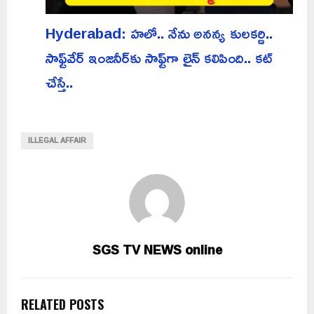
Hyderabad: హలో.. నేను అనన్య కులకర్ణి..
సాఫ్ట్‌వేర్ ఇంజనీర్‌కు సాఫ్ట్‌గా లైన్ కలిపింది.. కట్
చేస్తే..
ILLEGAL AFFAIR
SGS TV NEWS online
RELATED POSTS