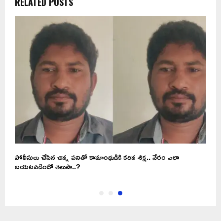
RELATED POSTS
పోలీసులు చేసిన చిన్న పనితో కామాంధుడికి కఠిన శిక్ష.. నేరం ఎలా
బయటపడిందో తెలుసా..?