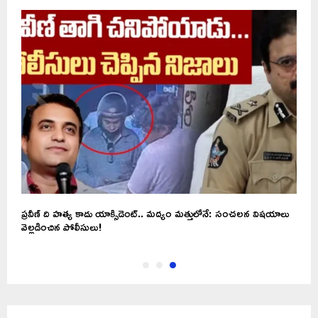
ప్రవీణ్ ది హత్య కాదు యాక్సిడెంట్.. మద్యం మత్తులోనే: సంచలన విషయాలు
వెల్లడించిన పోలీసులు!