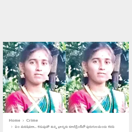
Home
Crime
ఏం మనిషివిరా.. కడుపుతో ఉన్న భార్యకు కూల్‌డ్రింక్‌లో పురుగులమందు కలిపి