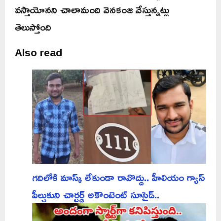
వస్తాయోనని చాలామంది వెనకంజ వేస్తున్నట్లు
తెలుస్తోంది
Also read
గదిలోకి మాస్క్ లేకుండా రావొద్దు.. హీలియం గ్యాస్
పీల్చుకుని చార్టర్డ్ అకౌంటెంట్ సూసైడ్..