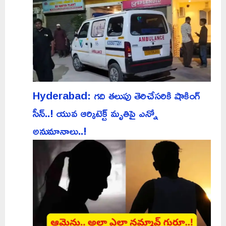
Hyderabad: గది తలుపు తెరిచేసరికి షాకింగ్
సీన్..! యువ ఆర్కిటెక్ట్ మృతిపై ఎన్నో
అనుమానాలు..!