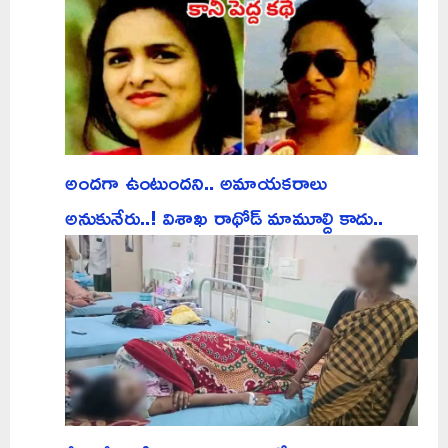
అందగా ఉంటుందని.. అమాయకరాలు
అనుకునేరు..! విశాఖ రాథోడ్ మామూల్ది కాదు..