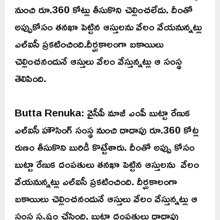
నుంచి రూ.360 కోట్లు తీసుకొని చెల్లించలేదు. దీంతో
అప్పుకోసం తనఖా పెట్టిన ఆస్తులను వేలం వేయనున్నట్లు
ఎల్‌ఐసీ ప్రకటించింది.దీర్ఘకాలంగా బకాయిలు
చెల్లించనందునే ఆస్తులు వేలం వేస్తున్నట్లు ఆ సంస్థ
తెలిపింది.
Butta Renuka: వైసీపీ మాజీ ఎంపీ బుట్టా రేణుక
ఎల్‌ఐసీ హౌసింగ్‌ సంస్థ నుంచి దాదాపు రూ.360 కోట్ల
రుణం తీసుకొని బురిడీ కొట్టేశారు. దీంతో అప్పు కోసం
బుట్టా రేణుక దంపతులు తనఖా పెట్టిన ఆస్తులను వేలం
వేయనున్నట్లు ఎల్‌ఐసీ ప్రకటించింది. దీర్ఘకాలంగా
బకాయిలు చెల్లించనందునే ఆస్తులు వేలం వేస్తున్నట్లు ఆ
సంస్థ స్పష్టం చేసింది. బుట్టా దంపతులు దాదాపు