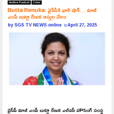
Andhra Pradesh
Crime
Butta Renuka: వైసీపీకి భారీ షాక్… మాజీ
ఎంపీ బుట్టా రేణుక ఆస్తుల వేలం
by
SGS TV NEWS online
April 27, 2025
వైసీపీ మాజీ ఎంపీ బుట్టా రేణుక ఎల్‌ఐసీ హౌసింగ్‌ సంస్థ