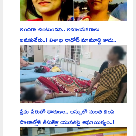
అందగా ఉంటుందని.. అమాయకరాలు
అనుకునేరు..! విశాఖ రాథోడ్ మామూల్ది కాదు..
ప్రేమ పేరుతో దారుణం.. బస్సులో నుంచి దింపి
పొలాల్లోకి తీసుకెళ్లి యువతిపై అఘాయిత్యం..!