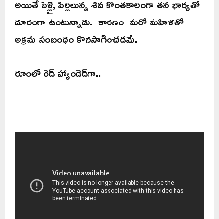
అయితే పెళ్లై, పిల్లలున్న శివ కొంతకాలంగా తన భార్యతో
దూరంగా ఉంటున్నాడు. కారణం మరో మహిళతో
అక్రమ సంబంధం కొనసాగించడమే.
రూంలో రెడ్ హ్యాండెడ్‌గా..