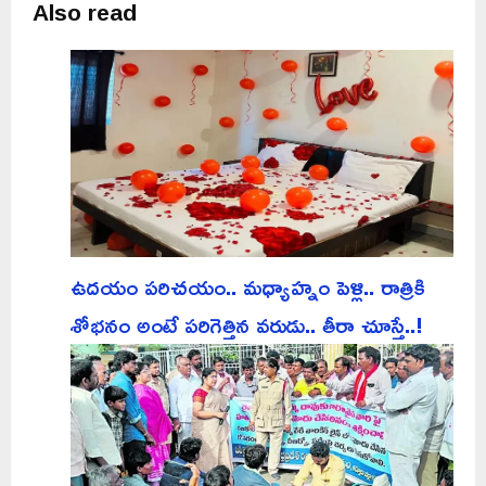
Also read
ఉదయం పరిచయం.. మధ్యాహ్నం పెళ్లి.. రాత్రికి
శోభనం అంటే పరిగెత్తిన వరుడు.. తీరా చూస్తే..!