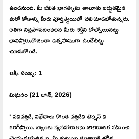
ఉండనుంది. మీ జీవిత భాగస్వామి తాలూకు అద్భుతమైన
మరో కోణాన్ని మీరు పూర్తిస్థాయిలో చవిచూడబోతున్నరు.
అతిగా నిద్రపోవటంవలన మీరు శక్తిని కోల్పోయినట్టు
భావిస్తారు.రోజంతా ఉత్సహముగా ఉండేటట్టు
చూసుకోండి.
లక్కీ సంఖ్య: 1
మిథునం (21 జూన్, 2026)
‘ పనివత్తిడి, విభేదాలు కొంత వత్తిడిని టెన్షన్ ని
కలిగిస్తాయి. బ్యాంకు వ్యవహారాలను జాగరూకత వహించి
చెయ్యవలసిఉన్నది. మీ కుటుంబ జీవితానికి తగిన