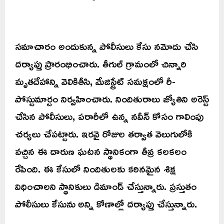
సమాచారం అందుకున్న పోలీసులు కేసు నమోదు చేసి
దర్యాప్తు ప్రారంభించారు. తీగుల్ గ్రామంలో చిన్నారి
మృతదేహాన్ని వెలికితీసి, మేజిస్ట్రేట్ సమక్షంలో రీ-
పోస్టుమార్టం నిర్వహించారు. నిందితురాలు జ్యోతిని అరెస్ట్
చేసిన పోలీసులు, పరారీలో ఉన్న నవీన్ కోసం గాలింపు
చర్యలు చేపట్టారు. ఇరవై రోజుల తర్వాత వెలుగులోకి
వచ్చిన ఈ దారుణ ఘటన స్థానికంగా తీవ్ర కలకలం
రేపింది. ఈ కేసులో నిందితులకు కఠినమైన శిక్ష
విధించాలని స్థానికులు డిమాండ్ చేస్తున్నారు. ప్రస్తుతం
పోలీసులు కేసును అన్ని కోణాల్లో దర్యాప్తు చేస్తున్నారు.