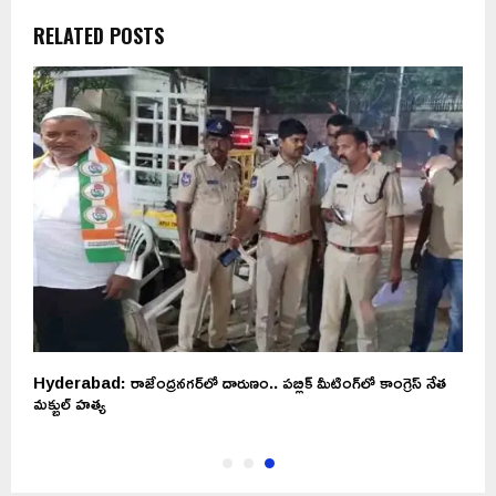
RELATED POSTS
Hyderabad: రాజేంద్రనగర్‌లో దారుణం.. పబ్లిక్ మీటింగ్‌లో కాంగ్రెస్ నేత
మక్బుల్ హత్య