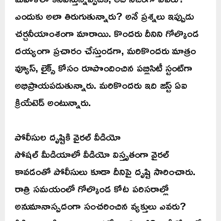
ఎందుకు అలా తిరుగుతున్నారు? అనే ప్రశ్నలు ఇప్పుడు
చర్చనీయాంశంగా మారాయి. కొందరు దీనిని గోల్కొండ
దయ్యంగా ప్రచారం చేస్తుండగా, మరికొందరు మాత్రం
వ్యూస్, లైక్స్ కోసం రూపొందించిన పబ్లిసిటీ స్టంట్‌గా
అభిప్రాయపడుతున్నారు. మరికొందరు ఇది జస్ట్ ఏఐ
క్రియేటెడ్ అంటున్నారు.
పోలీసుల దృష్టికి వైరల్ వీడియో
సోషల్ మీడియాలో వీడియో విస్తృతంగా వైరల్
కావడంతో పోలీసులు కూడా దీనిపై దృష్టి సారించారు.
రాత్రి సమయంలో గోల్కొండ కోట పరిసరాల్లో
అనుమానాస్పదంగా సంచరించిన వ్యక్తులు ఎవరు?