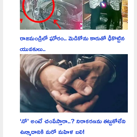
రాజమండ్రిలో ఘోరం.. మెడికోను కారుతో ఢీకొట్టిన
యువకులు..
‘నో’ అంటే చంపేస్తారా..? నిరాకరణను తట్టుకోలేని
ఉన్మాదానికి మరో మహిళ బలి!