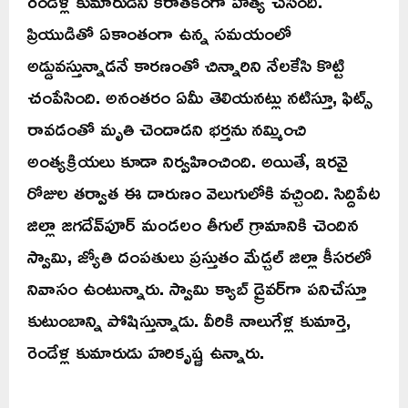
రెండేళ్ల కుమారుడిని కిరాతకంగా హత్య చేసింది.
ప్రియుడితో ఏకాంతంగా ఉన్న సమయంలో
అడ్డువస్తున్నాడనే కారణంతో చిన్నారిని నేలకేసి కొట్టి
చంపేసింది. అనంతరం ఏమీ తెలియనట్లు నటిస్తూ, ఫిట్స్
రావడంతో మృతి చెందాడని భర్తను నమ్మించి
అంత్యక్రియలు కూడా నిర్వహించింది. అయితే, ఇరవై
రోజుల తర్వాత ఈ దారుణం వెలుగులోకి వచ్చింది. సిద్దిపేట
జిల్లా జగదేవ్‌పూర్ మండలం తీగుల్ గ్రామానికి చెందిన
స్వామి, జ్యోతి దంపతులు ప్రస్తుతం మేడ్చల్ జిల్లా కీసరలో
నివాసం ఉంటున్నారు. స్వామి క్యాబ్ డ్రైవర్‌గా పనిచేస్తూ
కుటుంబాన్ని పోషిస్తున్నాడు. వీరికి నాలుగేళ్ల కుమార్తె,
రెండేళ్ల కుమారుడు హరికృష్ణ ఉన్నారు.