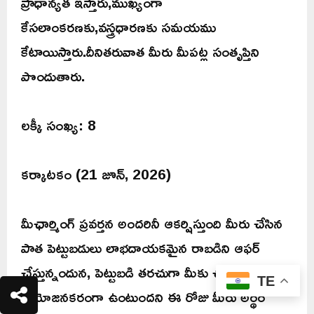
ప్రాధాన్యత ఇస్తారు,ముఖ్యంగా
కేసలాంకరణకు,వస్త్రధారణకు సమయము
కేటాయిస్తారు.దీనితరువాత మీరు మీపట్ల సంతృప్తిని
పొందుతారు.
లక్కీ సంఖ్య: 8
కర్కాటకం (21 జూన్, 2026)
మీఛార్మింగ్ ప్రవర్తన అందరినీ ఆకర్షిస్తుంది మీరు చేసిన
పాత పెట్టుబడులు లాభదాయకమైన రాబడిని ఆఫర్
చేస్తున్నందున, పెట్టుబడి తరచుగా మీకు చాలా
TE
ప్రయోజనకరంగా ఉంటుందని ఈ రోజు మీరు అర్థం