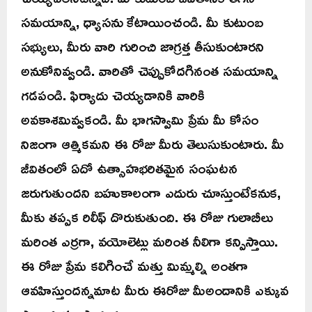
సమయాన్ని, ధ్యాసను కేటాయించండి. మీ కుటుంబ
సభ్యులు, మీరు వారి గురించి జాగ్రత్త తీసుకుంటారని
అనుకోనివ్వండి. వారితో చెప్పుకోదగినంత సమయాన్ని
గడపండి. ఫిర్యాదు చెయ్యడానికి వారికి
అవకాశమివ్వకండి. మీ భాగస్వామి ప్రేమ మీ కోసం
నిజంగా ఆత్మికమని ఈ రోజు మీరు తెలుసుకుంటారు. మీ
జీవితంలో ఏదో ఉత్సాహభరితమైన సంఘటన
జరుగుతుందని బహుకాలంగా ఎదురు చూస్తుంటేకనుక,
మీకు తప్పక రిలీఫ్ దొరుకుతుంది. ఈ రోజు గులాబీలు
మరింత ఎర్రగా, వయోలెట్లు మరింత నీలిగా కన్పిస్తాయి.
ఈ రోజు ప్రేమ కలిగించే మత్తు మిమ్మల్ని అంతగా
ఆవహిస్తుందన్నమాట మీరు ఈరోజు మీఅందానికి ఎక్కువ