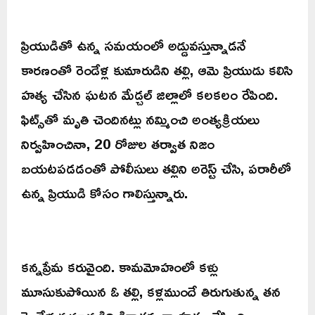
ప్రియుడితో ఉన్న సమయంలో అడ్డువస్తున్నాడనే
కారణంతో రెండేళ్ల కుమారుడిని తల్లి, ఆమె ప్రియుడు కలిసి
హత్య చేసిన ఘటన మేడ్చల్ జిల్లాలో కలకలం రేపింది.
ఫిట్స్‌తో మృతి చెందినట్లు నమ్మించి అంత్యక్రియలు
నిర్వహించినా, 20 రోజుల తర్వాత నిజం
బయటపడడంతో పోలీసులు తల్లిని అరెస్ట్ చేసి, పరారీలో
ఉన్న ప్రియుడి కోసం గాలిస్తున్నారు.
కన్నప్రేమ కరువైంది. కామమోహంలో కళ్లు
మూసుకుపోయిన ఓ తల్లి, కళ్లముందే తిరుగుతున్న తన