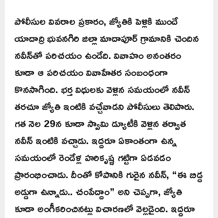
పోలీసుల వివరాల ప్రకారం, జ్యోతికి పెళ్లికి ముందే
యాదాద్రి భువనగిరి జిల్లా మాదాపూర్ గ్రామానికి చెందిన
నవీన్‌తో పరిచయం ఉండేది. వివాహం అనంతరం
కూడా ఆ పరిచయం వివాహేతర సంబంధంగా
కొనసాగింది. భర్త విధులకు వెళ్లిన సమయంలో నవీన్
తరచూ జ్యోతి ఇంటికి వచ్చేవాడని పోలీసులు తెలిపారు.
గత నెల 29న కూడా స్వామి డ్యూటీకి వెళ్లిన తర్వాత
నవీన్ ఇంటికి వచ్చాడు. ఇద్దరూ ఏకాంతంగా ఉన్న
సమయంలో రెండేళ్ల హరికృష్ణ గట్టిగా ఏడవడం
ప్రారంభించాడు. దీంతో కోపానికి గురైన నవీన్, “ఈ బిడ్డ
అడ్డుగా ఉన్నాడు.. చంపేద్దాం” అని చెప్పగా, జ్యోతి
కూడా అంగీకరించినట్లు విచారణలో వెల్లడైంది. ఇద్దరూ