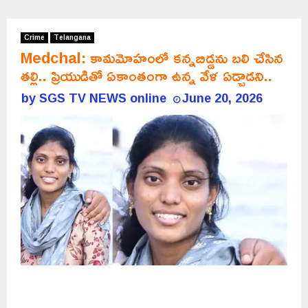
Crime
Telangana
Medchal: కామమోహంలో కన్నబిడ్డను బలి చేసిన
తల్లి.. ప్రియుడితో ఏకాంతంగా ఉన్న వేళ ఏడ్చాడని..
by
SGS TV NEWS online
June 20, 2026