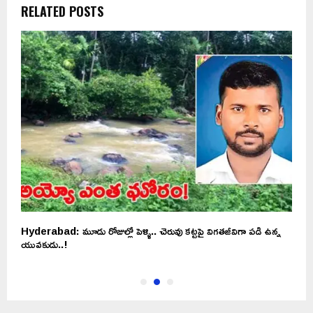
RELATED POSTS
Hyderabad: మూడు రోజుల్లో పెళ్ళి.. చెరువు కట్టపై విగతజీవిగా పడి ఉన్న
భక
యువకుడు..!