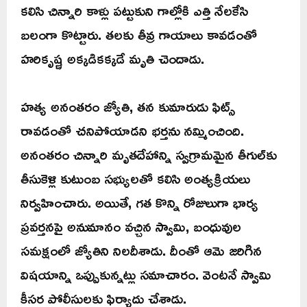
కలిసి చిన్నారి కాళ్లు పట్టుకుని గాల్లోకి ఎత్తి నేలకేసి
బలంగా కొట్టారు. తలకు తీవ్ర గాయాలు కావడంతో
హరికృష్ణ అక్కడికక్కడే మృతి చెందాడు.
హత్య అనంతరం జ్యోతి, తన కుమారుడు ఫిట్స్
రావడంతో చనిపోయాడని భర్తను నమ్మించింది.
అనంతరం చిన్నారి మృతదేహాన్ని స్వగ్రామమైన తీగుల్‌కు
తీసుకెళ్లి కుటుంబ సభ్యులతో కలిసి అంత్యక్రియలు
నిర్వహించారు. అయితే, గత కొన్ని రోజులుగా భార్య
ప్రవర్తనపై అనుమానం వచ్చిన స్వామి, బంధువుల
సమక్షంలో జ్యోతిని నిలదీశాడు. దీంతో ఆమె జరిగిన
విషయాన్ని ఒప్పుకున్నట్లు సమాచారం. వెంటనే స్వామి
కీసర పోలీసులకు ఫిర్యాదు చేశాడు.