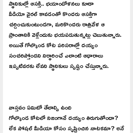
స్థానికుల్లో ఆసక్తి.. భయాందోళనలు కూడా
వీడియో వైరల్ కావడంతో కొందరు ఆసక్తిగా
చర్చించుకుంటుండగా, మరికొందరు రాత్రివేళ ఆ
ప్రాంతానికి వెళ్లేందుకు భయపడుతున్నట్లు చెబుతున్నారు.
అయితే గోల్కొండ కోట పరిసరాల్లో దయ్యం
సంచరిస్తోందని నిర్ధారించే ఎలాంటి ఆధారాలు
ఇప్పటివరకు లేవని స్థానికులు స్పష్టం చేస్తున్నారు.
వాస్తవం ఏమిటో తేలాల్సి ఉంది
గోల్కొండ కోటలో నిజంగానే దయ్యం తిరుగుతోందా?
లేక సోషల్ మీడియా కోసం సృష్టించిన నాటకమా? అనే