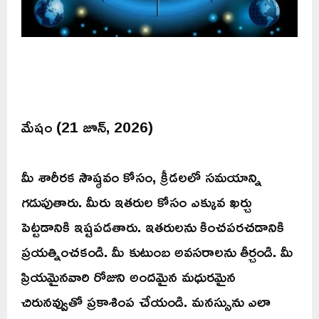
మేషం (21 జూన్, 2026)
మీ శారీరక సౌష్ఠవం కోసం, క్రీడలలో సమయాన్ని
గడుపుతారు. మీరు ఇతరుల కోసం ఎక్కువ ఖర్చు
పెట్టడానికి ఇష్టపడతారు. ఇతరులను కించపరచడానికి
ప్రయత్నించకండి. మీ కుటుంబ అవసరాలను తీర్చండి. మీ
ప్రియమైనవారి రోజుని అందమైన మధురమైన
చిరునవ్వుతో ప్రకాశింప చేయండి. మనస్సును ఎలా