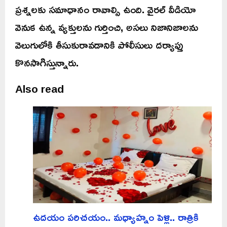
ప్రశ్నలకు సమాధానం రావాల్సి ఉంది. వైరల్ వీడియో
వెనుక ఉన్న వ్యక్తులను గుర్తించి, అసలు నిజానిజాలను
వెలుగులోకి తీసుకురావడానికి పోలీసులు దర్యాప్తు
కొనసాగిస్తున్నారు.
Also read
ఉదయం పరిచయం.. మధ్యాహ్నం పెళ్లి.. రాత్రికి