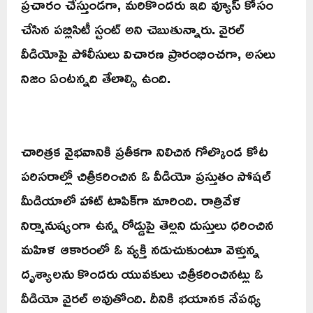
ప్రచారం చేస్తుండగా, మరికొందరు ఇది వ్యూస్ కోసం
చేసిన పబ్లిసిటీ స్టంట్ అని చెబుతున్నారు. వైరల్
వీడియోపై పోలీసులు విచారణ ప్రారంభించగా, అసలు
నిజం ఏంటన్నది తేలాల్సి ఉంది.
చారిత్రక వైభవానికి ప్రతీకగా నిలిచిన గోల్కొండ కోట
పరిసరాల్లో చిత్రీకరించిన ఓ వీడియో ప్రస్తుతం సోషల్
మీడియాలో హాట్ టాపిక్‌గా మారింది. రాత్రివేళ
నిర్మానుష్యంగా ఉన్న రోడ్డుపై తెల్లని దుస్తులు ధరించిన
మహిళ ఆకారంలో ఓ వ్యక్తి నడుచుకుంటూ వెళ్తున్న
దృశ్యాలను కొందరు యువకులు చిత్రీకరించినట్లు ఓ
వీడియో వైరల్ అవుతోంది. దీనికి భయానక నేపథ్య