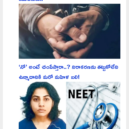
‘నో’ అంటే చంపేస్తారా..? నిరాకరణను తట్టుకోలేని
ఉన్మాదానికి మరో మహిళ బలి!