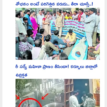
శోభనం అంటే పరిగెత్తిన వరుడు.. తీరా చూస్తే..!
రీ సర్వే మహిళా ప్రాణం తీసిందా! కర్నూలు జిల్లాలో
ఉద్రిక్తత