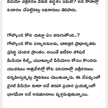
వీడియో చిత్రీకరణ వెనుక ఉద్దేశం ఏమిటి? అనే కోణాల్లో
విచారణ చేపట్టినట్లు అధికారులు తెలిపారు.
గోల్కొండ కోట చుట్టూ ఏం జరుగుతోంది..?
గోల్కొండ కోట పర్యాటకులకు, చారిత్రక ప్రాధాన్యతకు
ప్రసిద్ధి చెందిన ప్రాంతం. అయితే ఇటీవల సోషల్
మీడియా రీల్స్, యూట్యూబ్ వీడియోల కోసం కొందరు
యువకులు రాత్రివేళల్లో కోట పరిసరాల్లో చిత్రీకరణలు
నిర్వహిస్తున్నట్లు స్థానికులు చెబుతున్నారు. ఈ నేపథ్యంలో
వైరల్ వీడియో కూడా అదే తరహా ప్రచార ప్రయత్నంలో
భాగమేనా అనే అనుమానాలు వ్యక్తమవుతున్నాయి.