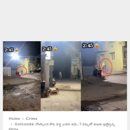
Home
Crime
Golconda: గోల్కొండ కోట వద్ద ఎవరు ఆమె..? వెన్నులో వణుకు పుట్టిస్తున్న
వీడియో..