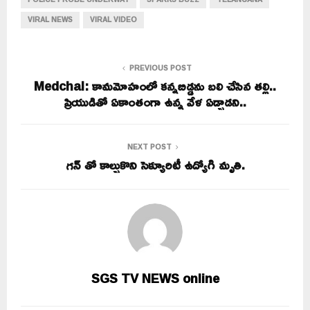
VIRAL NEWS
VIRAL VIDEO
PREVIOUS POST
Medchal: కామమోహంలో కన్నబిడ్డను బలి చేసిన తల్లి..
ప్రియుడితో ఏకాంతంగా ఉన్న వేళ ఏడ్చాడని..
NEXT POST
గన్ తో కాల్చుకొని సెక్యూరిటీ ఉద్యోగి మృతి.
SGS TV NEWS online