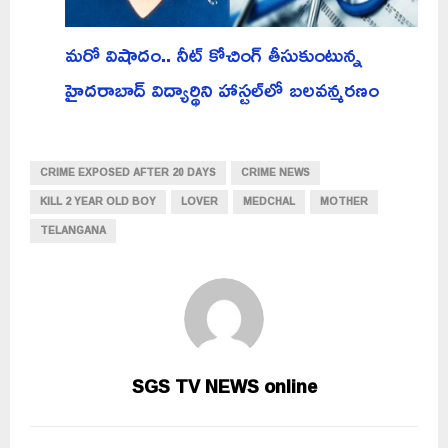
మరో విషాదం.. నీట్ కోచింగ్ తీసుకుంటున్న
హైదరాబాద్ విద్యార్థిని హాస్టల్‌లో బలవన్మరణం
CRIME EXPOSED AFTER 20 DAYS
CRIME NEWS
KILL 2 YEAR OLD BOY
LOVER
MEDCHAL
MOTHER
TELANGANA
SGS TV NEWS online