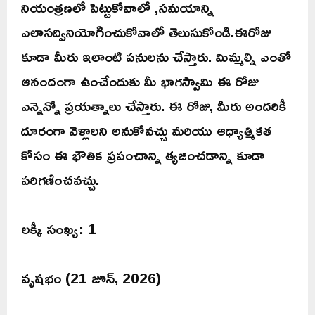
నియంత్రణలో పెట్టుకోవాలో ,సమయాన్ని
ఎలాసద్వినియోగించుకోవాలో తెలుసుకోండి.ఈరోజు
కూడా మీరు ఇలాంటి పనులను చేస్తారు. మిమ్మల్ని ఎంతో
ఆనందంగా ఉంచేందుకు మీ భాగస్వామి ఈ రోజు
ఎన్నెన్నో ప్రయత్నాలు చేస్తారు. ఈ రోజు, మీరు అందరికీ
దూరంగా వెళ్లాలని అనుకోవచ్చు మరియు ఆధ్యాత్మికత
కోసం ఈ భౌతిక ప్రపంచాన్ని త్యజించడాన్ని కూడా
పరిగణించవచ్చు.
లక్కీ సంఖ్య: 1
వృషభం (21 జూన్, 2026)