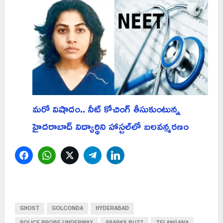
మరో విషాదం.. నీట్ కోచింగ్ తీసుకుంటున్న
హైదరాబాద్ విద్యార్థిని హాస్టల్‌లో బలవన్మరణం
Facebook
WhatsApp
Twitter
Telegram
LinkedIn
GHOST
GOLCONDA
HYDERABAD
POLICE PROBE UNDERWAY
SPARKS BUZZ
TELANGANA