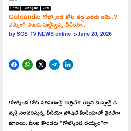
Crime
Telangana
Viral
Golconda: గోల్కొండ కోట వద్ద ఎవరు ఆమె..?
వెన్నులో వణుకు పుట్టిస్తున్న వీడియో..
by
SGS TV NEWS online
June 20, 2026
Facebook
WhatsApp
Twitter
Telegram
LinkedIn
గోల్కొండ కోట పరిసరాల్లో రాత్రివేళ తెల్లని దుస్తుల్లో ఓ
వ్యక్తి సంచరిస్తున్న వీడియో సోషల్ మీడియాలో వైరల్‌గా
మారింది. దీనిని కొందరు “గోల్కొండ దయ్యం”గా