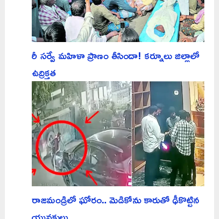
రీ సర్వే మహిళా ప్రాణం తీసిందా! కర్నూలు జిల్లాలో
ఉద్రిక్తత
రాజమండ్రిలో ఘోరం.. మెడికోను కారుతో ఢీకొట్టిన
యువకులు..