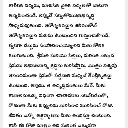
శారీరక విద్యను, మానసిక నైతిక విద్యలతో బాటుగా
అభ్యసించండి. అప్పుడే సర్వతోముఖాభివృద్ది
సాధ్యమవుతుంది. ఆరోగ్యకరమైన శరీరంలోనే
ఆరోగ్యకరమైన మనసు ఉంటుందని గుర్తుంచుకొండి.
త్వరగా డబ్బును సంపాదించెయ్యాలని మీకు కోరిక
కలుగుతుంది. శ్రీమతి మరియు పిల్లలు, మరింత ఎక్కువ
ప్రేమను అభిమానాన్ని శ్రద్ధను కురిపిస్తారు. మొత్తం విశ్వపు
ఆనందమంతా ప్రేమలో పడ్డవారి మధ్యనే కేంద్రీకృతమై
ఉంటుంది. అవును. ఆ అదృష్టవంతులు మీరే. మీకు
కావాలనుకున్న విధంగా చాలావరకు నెరవేరడంతో,
రోజంతా మీకు నవ్వులను మెరిపించి మురిపించే రోజు.
జీవితం ఎన్నో ఆశ్చర్యాలను మీకు అందిస్తూ ఉంటుంది.
కానీ ఈ రోజు మాత్రం అది మరింత ఎక్కువగా