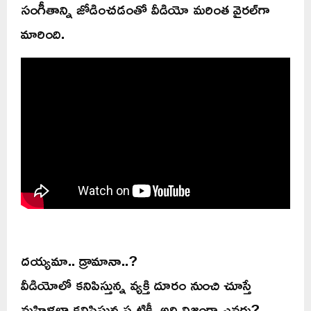
సంగీతాన్ని జోడించడంతో వీడియో మరింత వైరల్‌గా
మారింది.
దయ్యమా.. డ్రామానా..?
వీడియోలో కనిపిస్తున్న వ్యక్తి దూరం నుంచి చూస్తే
మహిళలా కనిపిస్తున్నప్పటికీ, అది నిజంగా ఎవరు?