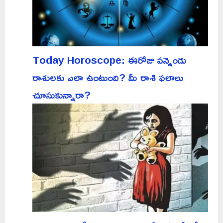
Today Horoscope: ఈరోజు పన్నెండు
రాశులకు ఎలా ఉంటుంది? మీ రాశి ఫలాలు
చూసుకున్నారా?