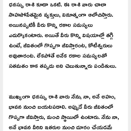
ధనస్సు రాశి కూడా ఒకటి. ఈ రాశి వారు చాలా
సాహసోపేతమైన వ్యక్తులు, వినూత్నంగా ఆలోచిస్తారు.
అయినప్పటికీ వీరు కొన్ని రకాల సమస్యలు
ఎదుర్కొకంటారు. అయితే వీరు కొన్ని విషయాల్లో తగ్గి
ఉంటే, జీవితంలో గొప్పగా జీవిస్తారంట, కోటీశ్వరులు
అవుతారంట. లేకపోతే అనేక రకాల సమస్యలతో
సతమతం కాక తప్పదు అని చెబుతున్నారు పండితులు.
ముఖ్యంగా ధనస్సు రాశి వారు నేను, నా, అనే అహం,
భావన నుంచి బయటపడాలి. అప్పుడే వీరు జీవితంలో
గొప్పగా జీవిస్తారు, మంచి స్థాయిలో ఉంటారు. నేను నా,
అనే భావన వీరిని ఇతరుల నుంచి దూరం చేయడమే