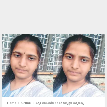
Home
Crime
ఒత్తిడి భరించలేక ఇంటర్ విద్యార్థిని ఆత్మహత్య