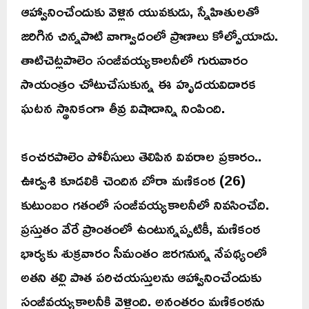
ఆహ్వానించేందుకు వెళ్లిన యువకుడు, స్నేహితులతో
జరిగిన చిన్నపాటి వాగ్వాదంలో ప్రాణాలు కోల్పోయాడు.
తాటిచెట్లపాలెం సంజీవయ్యకాలనీలో గురువారం
సాయంత్రం చోటుచేసుకున్న ఈ హృదయవిదారక
ఘటన స్థానికంగా తీవ్ర విషాదాన్ని నింపింది.
కంచరపాలెం పోలీసులు తెలిపిన వివరాల ప్రకారం..
ఊర్వశి కూడలికి చెందిన బోరా మణికంఠ (26)
కుటుంబం గతంలో సంజీవయ్యకాలనీలో నివసించేది.
ప్రస్తుతం వేరే ప్రాంతంలో ఉంటున్నప్పటికీ, మణికంఠ
భార్యకు శుక్రవారం సీమంతం జరగనున్న నేపథ్యంలో
అతని తల్లి పాత పరిచయస్తులను ఆహ్వానించేందుకు
సంజీవయ్యకాలనీకి వెళ్లింది. అనంతరం మణికంఠను