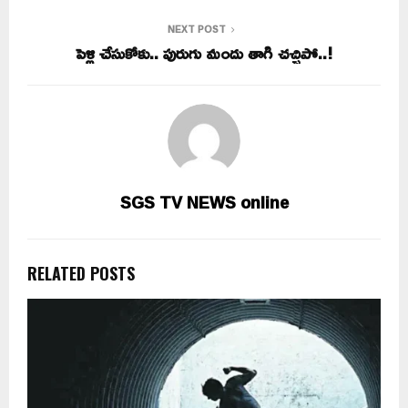
NEXT POST
పెళ్లి చేసుకోకు.. పురుగు మందు తాగి చచ్చిపో..!
SGS TV NEWS online
RELATED POSTS