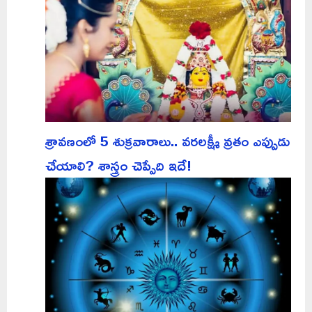
శ్రావణంలో 5 శుక్రవారాలు.. వరలక్ష్మీ వ్రతం ఎప్పుడు
చేయాలి? శాస్త్రం చెప్పేది ఇదే!