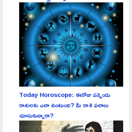
Today Horoscope: ఈరోజు పన్నెండు
రాశులకు ఎలా ఉంటుంది? మీ రాశి ఫలాలు
చూసుకున్నారా?