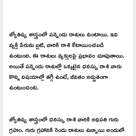
జ్యోతిష్య శాస్త్రంలో పన్నెండు రాశులు ఉంటాయి. ఇవి
వ్యక్తి పేరును బ్టటి, వారికి రాశి కేటాయించబడి
ఉంటుంది. ఈ రాశులు వ్యక్తులపై ప్రభావం చూపుతాయి.
అయితే పన్నెండు రాశుల్లో ఒక్కటైన ధనస్సు రాశి వారు
కొన్ని విషయాల్లో తగ్గి ఉంటే, జీవితం అద్భుతంగా
ఉంటుందంట.
జ్యోతిష్య శాస్త్రంలో ధనస్సు రాశి వారికి అధిపతి గురు
గ్రహం. గురు గ్రహానికి రెండు రాశులు ఉన్నాయి అందులో