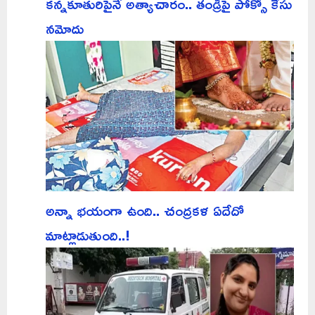
కన్నకూతురిపైనే అత్యాచారం.. తండ్రిపై పోక్సో కేసు
నమోదు
అన్నా భయంగా ఉంది.. చంద్రకళ ఏదేదో
మాట్లాడుతుంది..!