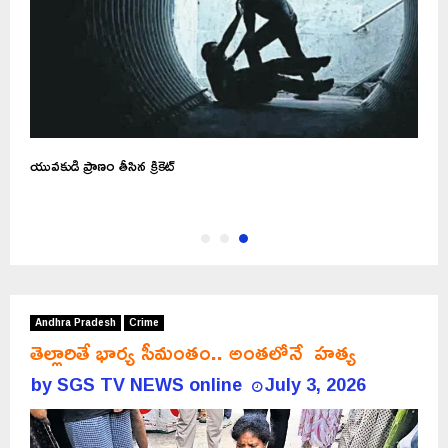
ి
యువకుడి ప్రాణం తీసిన క్రికెట్
Andhra Pradesh
Crime
తెల్లారితే భార్య సీమంతం.. అంతలోనే హత్య
by
SGS TV NEWS online
July 3, 2026