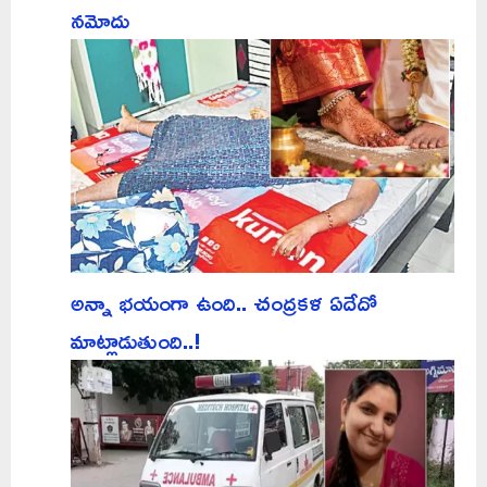
నమోదు
అన్నా భయంగా ఉంది.. చంద్రకళ ఏదేదో
మాట్లాడుతుంది..!