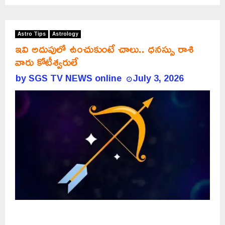
Astro Tips
Astrology
ఇవి అదుపులో ఉంచుకుంటే చాలు.. ధనస్సు రాశి
వారు కోటీశ్వరులే
by
SGS TV NEWS online
July 3, 2026