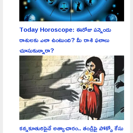
Today Horoscope: ఈరోజు పన్నెండు
రాశులకు ఎలా ఉంటుంది? మీ రాశి ఫలాలు
చూసుకున్నారా?
కన్నకూతురిపైనే అత్యాచారం.. తండ్రిపై పోక్సో కేసు