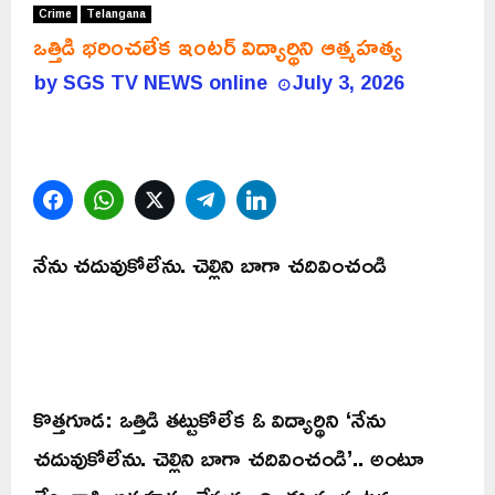
Crime
Telangana
ఒత్తిడి భరించలేక ఇంటర్ విద్యార్థిని ఆత్మహత్య
by
SGS TV NEWS online
July 3, 2026
Facebook
WhatsApp
Twitter
Telegram
LinkedIn
నేను చదువుకోలేను. చెల్లిని బాగా చదివించండి
కొత్తగూడ: ఒత్తిడి తట్టుకోలేక ఓ విద్యార్థిని ‘నేను
చదువుకోలేను. చెల్లిని బాగా చదివించండి’.. అంటూ