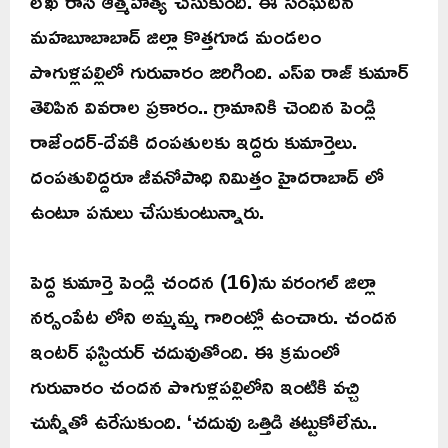
లేఖ రాసి ఆత్మహత్య చేసుకుంది. ఈ సంఘటన
మహబూబాబాద్ జిల్లా కొత్తగూడ మండలం
పొగుళ్లపల్లిలో గురువారం జరిగింది. ఎస్ఐ రాజ్ కుమార్
తెలిపిన వివరాల ప్రకారం.. గ్రామానికి చెందిన పెండ్లి
రాజేందర్-దేవకి దంపతులకు ఇద్దరు కుమార్తెలు.
దంపతులిద్దరూ జీవనోపాధి నిమిత్తం హైదరాబాద్ లో
ఉంటూ పనులు చేసుకుంటున్నారు.
పెద్ద కుమార్తె పెండ్లి చందన (16)ను వరంగల్ జిల్లా
నర్సంపేట లోని అమ్మమ్మ గారింట్లో ఉంచారు. చందన
ఇంటర్ ఫస్టియర్ చదువుతోంది. ఈ క్రమంలో
గురువారం చందన పొగుళ్లపల్లిలోని ఇంటికి వచ్చి
చున్నీతో ఉరేసుకుంది. ‘చదువు ఒత్తిడి తట్టుకోలేను..