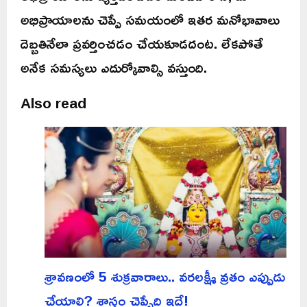
అభిప్రాయాలను చెప్పే సమయంలో ఇతర మనోభావాలు
దెబ్బతినేలా ప్రవర్తించడం చేయకూడదంట. లేకపోతే
అనేక సమస్యలు ఎదుర్కోవాల్సి వస్తుంది.
Also read
శ్రావణంలో 5 శుక్రవారాలు.. వరలక్ష్మీ వ్రతం ఎప్పుడు
చేయాలి? శాస్త్రం చెప్పేది ఇదే!