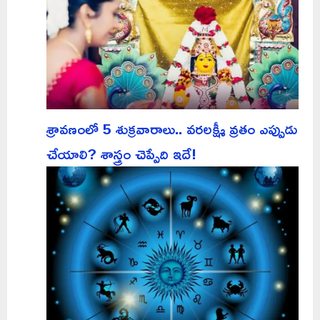
శ్రావణంలో 5 శుక్రవారాలు.. వరలక్ష్మీ వ్రతం ఎప్పుడు
చేయాలి? శాస్త్రం చెప్పేది ఇదే!