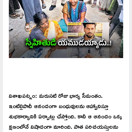
విశాఖపట్నం: మరుసటి రోజు భార్య సీమంతం.
ఇంటిల్లిపాదీ ఆనందంగా బంధువులను ఆహ్వానిస్తూ
శుభకార్యానికి ఏర్పాట్లు చేస్తోంది. కానీ ఆ ఆనందం ఒక్క
క్షణంలోనే విషాదంగా మారింది. పాత పరిచయస్తులను