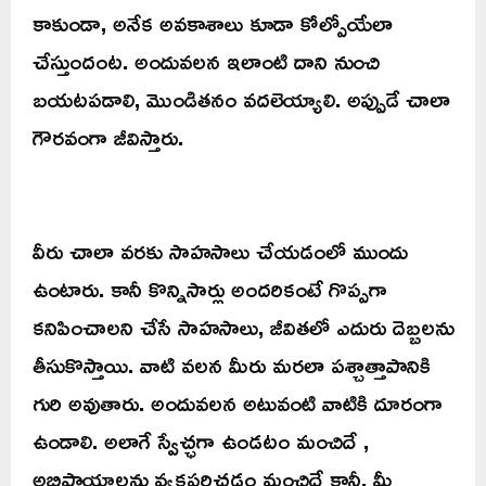
కాకుండా, అనేక అవకాశాలు కూడా కోల్పోయేలా
చేస్తుందంట. అందువలన ఇలాంటి దాని నుంచి
బయటపడాలి, మొండితనం వదలెయ్యాలి. అప్పుడే చాలా
గౌరవంగా జీవిస్తారు.
వీరు చాలా వరకు సాహసాలు చేయడంలో ముందు
ఉంటారు. కానీ కొన్నిసార్లు అందరికంటే గొప్పగా
కనిపించాలని చేసే సాహసాలు, జీవితలో ఎదురు దెబ్బలను
తీసుకొస్తాయి. వాటి వలన మీరు మరలా పశ్చాత్తాపానికి
గురి అవుతారు. అందువలన అటువంటి వాటికి దూరంగా
ఉండాలి. అలాగే స్వేచ్ఛగా ఉండటం మంచిదే ,
అభిప్రాయాలను వ్యక్తపరిచడం మంచిదే కానీ, మీ