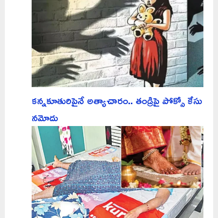
కన్నకూతురిపైనే అత్యాచారం.. తండ్రిపై పోక్సో కేసు
నమోదు