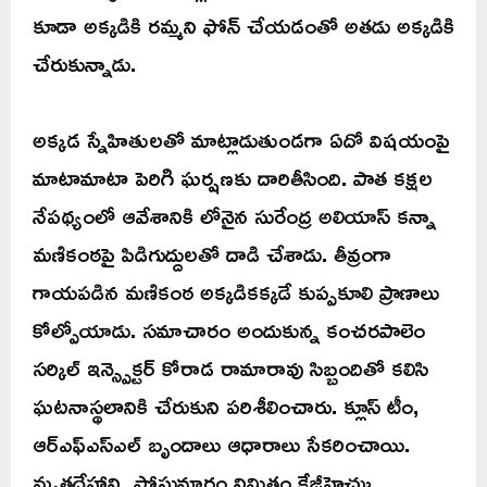
కూడా అక్కడికి రమ్మని ఫోన్ చేయడంతో అతడు అక్కడికి
చేరుకున్నాడు.
అక్కడ స్నేహితులతో మాట్లాడుతుండగా ఏదో విషయంపై
మాటామాటా పెరిగి ఘర్షణకు దారితీసింది. పాత కక్షల
నేపథ్యంలో ఆవేశానికి లోనైన సురేంద్ర అలియాస్ కన్నా
మణికంఠపై పిడిగుద్దులతో దాడి చేశాడు. తీవ్రంగా
గాయపడిన మణికంఠ అక్కడికక్కడే కుప్పకూలి ప్రాణాలు
కోల్పోయాడు. సమాచారం అందుకున్న కంచరపాలెం
సర్కిల్ ఇన్స్పెక్టర్ కోరాడ రామారావు సిబ్బందితో కలిసి
ఘటనాస్థలానికి చేరుకుని పరిశీలించారు. క్లూస్ టీం,
ఆర్ఎఫ్ఎస్ఎల్ బృందాలు ఆధారాలు సేకరించాయి.
మృతదేహాన్ని పోస్టుమార్టం నిమిత్తం కేజీహెచ్కు