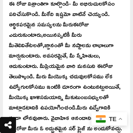
ఈ రోజు విశ్రాంతిగా కూర్చొండి- మీ అభిరుచులకోసం
పనిచేసుకొండి. మీకేది ఇష్టమో వాటినే చెయ్యండి.
ఆర్థికపరమైన సమస్యలను మీరుఈరోజు
ఎదురుకుంటారు,అయినప్పటికీ మీరు
మీతెలివితేటలతో,జ్ఞానంతో మీ నష్టాలను లాభాలుగా
మార్చుకుంటారు. అవసరమైతే, మీ స్నేహితులు,
ఆదుకుంటారు. మీప్రియమైన వారి మనసుని ఈరోజు
తెలుస్కొండి. మీరు మీయొక్క చదువులకోసము లేక
ఉద్యోగులకోసము ఇంటికి దూరంగా ఉంటునట్టుఅయితే,
మీయొక్క ఖాళిసమయాన్ని మీకుటుంబసభ్యులతో
మాట్లాడటానికి ఉపయోగించండి.మీరు ఉద్వేగానికి
కూడా లోనవుతారు. వైవాహిక ఆనందానికి సంబంధించి
TE
ఈ రోజు మీరు ఓ అద్భుతమైన సర్ ప్రైజ్ ను అందుకోవచ్చు.