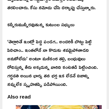
తరలించారు. కేసు నమోదు చేసి దర్యాప్తు చేస్తున్నారు.
కన్నీరుమున్నీరవుతున్న కుటుంబ సభ్యులు
‘తెల్లారితే ఇంట్లో పెద్ద పండగ.. అందరికీ బొట్టు పెట్టి
పిలిచాం.. ఇంతలోనే నా కొడుకు శవమైపోతాడని
అనుకోలేదు’ అంటూ మణికంఠ తల్లి, బంధువులు
రోదిస్తున్న తీరు అక్కడున్న వారిని కంటతడి పెట్టించింది.
గర్భవతి అయిన భార్య తన భర్త ఇక లేడనే నిజాన్ని
నమ్మలేక స్పృహతప్పి పడిపోయింది.
Also read