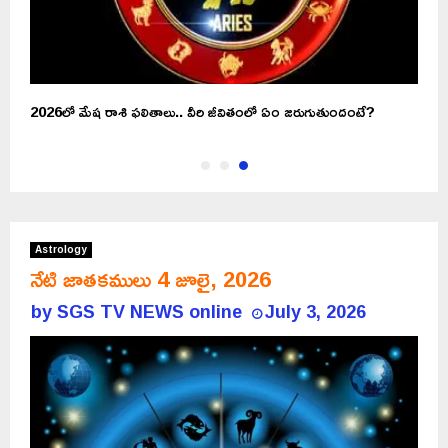
2026లో మేష రాశి ఫలితాలు.. వీరి జీవితంలో ఏం జరుగుతుందంటే?
Astrology
నేటి జాతకములు 4 జూలై, 2026
by
SGS TV NEWS online
July 3, 2026