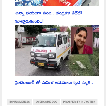
అన్నా భయంగా ఉంది.. చంద్రకళ ఏదేదో
మాట్లాడుతుంది..!
హైదరాబాద్ లో మహిళ అనుమానాస్పద మృతి..
IMPULSIVENESS
OVERCOME EGO
PROSPERITY IN JYOTISH