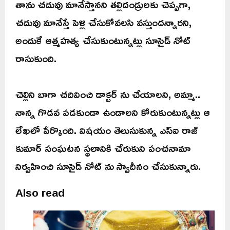
తాను చదువు మానేస్తానని తల్లిదండ్రులకు చెప్పగా,
చదువు మానేస్తే పెళ్లి చేసుకోవలసి వస్తుందన్నారని,
అందుకే ఆత్మహత్య చేసుకుంటున్నట్లు సూసైడ్ నోట్
రాసుకుంది.
చెల్లిని బాగా చదివించి డాక్టర్ ను చేయాలని, అమ్మా..
నాన్న గొడవ పడకుండా ఉండాలని కోరుకుంటున్నట్లు ఆ
లేఖలో పేర్కొంది. విషయం తెలుసుకున్న ఎస్ఐ రాజ్
కుమార్ సంఘటన స్థలానికి చేరుకుని పంచనామా
నిర్వహించి సూసైడ్ నోట్ ను స్వాదీనం చేసుకున్నారు.
Also read