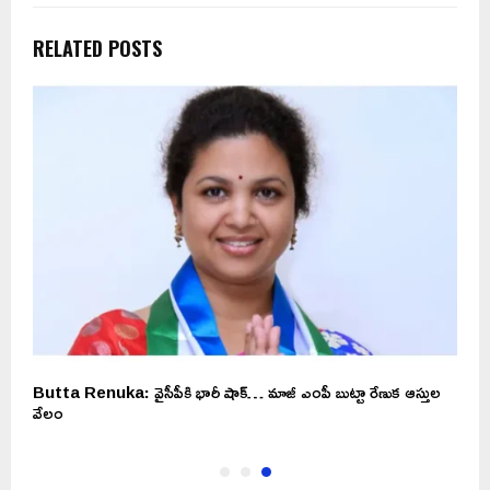
RELATED POSTS
Butta Renuka: వైసీపీకి భారీ షాక్… మాజీ ఎంపీ బుట్టా రేణుక ఆస్తుల
వేలం