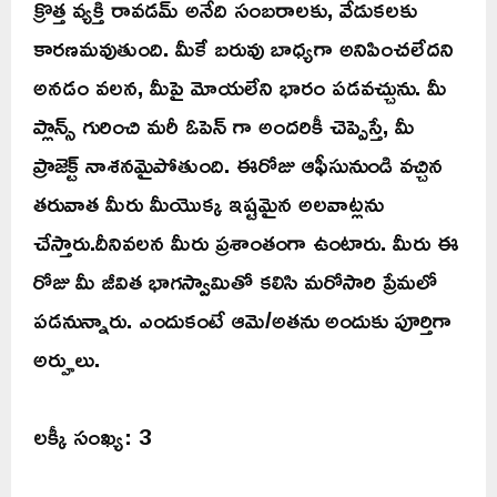
క్రొత్త వ్యక్తి రావడమ్ అనేది సంబరాలకు, వేడుకలకు
కారణమవుతుంది. మీకే బరువు బాధ్యగా అనిపించలేదని
అనడం వలన, మీపై మోయలేని భారం పడవచ్చును. మీ
ప్లాన్స్ గురించి మరీ ఓపెన్ గా అందరికీ చెప్పెస్తే, మీ
ప్రాజెక్ట్ నాశనమైపోతుంది. ఈరోజు ఆఫీసునుండి వచ్చిన
తరువాత మీరు మీయొక్క ఇష్టమైన అలవాట్లను
చేస్తారు.దీనివలన మీరు ప్రశాంతంగా ఉంటారు. మీరు ఈ
రోజు మీ జీవిత భాగస్వామితో కలిసి మరోసారి ప్రేమలో
పడనున్నారు. ఎందుకంటే ఆమె/అతను అందుకు పూర్తిగా
అర్హులు.
లక్కీ సంఖ్య: 3