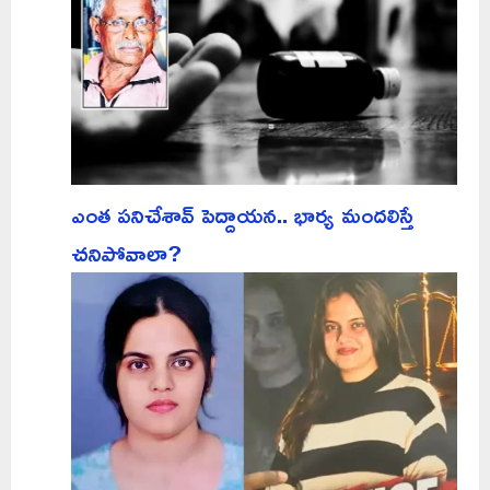
ఎంత పనిచేశావ్ పెద్దాయన.. భార్య మందలిస్తే
చనిపోవాలా?