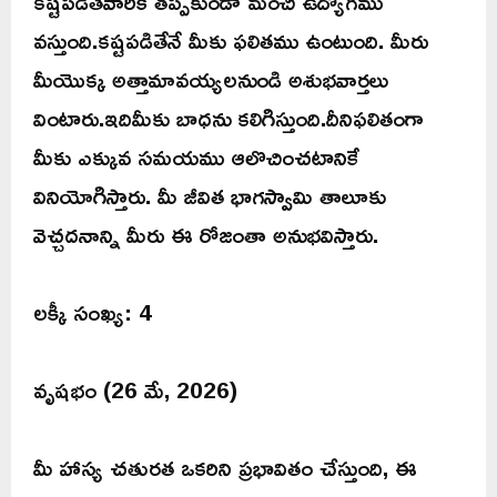
కష్టపడితేవారికి తప్పకుండా మంచి ఉద్యోగము
వస్తుంది.కష్టపడితేనే మీకు ఫలితము ఉంటుంది. మీరు
మీయొక్క అత్తామావయ్యలనుండి అశుభవార్తలు
వింటారు.ఇదిమీకు బాధను కలిగిస్తుంది.దీనిఫలితంగా
మీకు ఎక్కువ సమయము ఆలొచించటానికే
వినియోగిస్తారు. మీ జీవిత భాగస్వామి తాలూకు
వెచ్చదనాన్ని మీరు ఈ రోజంతా అనుభవిస్తారు.
లక్కీ సంఖ్య: 4
వృషభం (26 మే, 2026)
మీ హాస్య చతురత ఒకరిని ప్రభావితం చేస్తుంది, ఈ