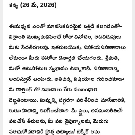
కన్య (26 మే, 2026)
ఈమధ్యన ఎంతో మానసికపరమైన ఒత్తిడి కలగడంతో-
విశ్రాంతి ముఖ్యమనిపించే రోజు వినోదం, ఆటవిడుపులు
మీకు సేదతీరగలవు. ఇతరులయొక్క సహాయసహకారాలు
లేకుండా మీరు ఈరోజు ధనార్జన చేయగలరు. శ్రీమతి,
మీలో ఆటుపోటుల స్వభావం ఉన్నాకానీ, సహకారాన్ని
అందిస్తూనే ఉంటారు. అతిచిన్న విషయాల గురించికూడా
మీ డార్లింగ్ తో వివాదాలు రేగు సంబంధాలి
దెబ్బతింటాయి. మిమ్మల్ని దగ్గరగా పరిశీలించి చూసేవారికి,
కుతూహలాన్ని కలిగించేలాగ- మీ స్టైలు, అసమానరీతిలో
పనిచేసే తీరులను, మీ పని నైపుణ్యాలను, మెరుగు
పరచుకోవడానికి క్రొత్త చిట్కాలు/ టెక్నిక్ లను