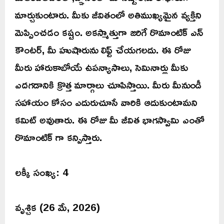
మార్చుకుంటారు. మీకు జీవితంలో అతిముఖ్యమైన వ్యక్తిని
మెప్పించడం కష్టం. అకస్మాత్తుగా జరిగే రొమాంటిక్ ఎన్
కౌంటర్, మీ హుషారును లిఫ్ట్ చేయగలదు. ఈ రోజు
మీరు హారుకాబోయే ఉపన్యాసాలు, సెమినార్లు మీకు
ఎదగడానికి క్రొత్త మార్గాలు చూపిస్తాయి. మీరు మీనుండీ
సహాయం కోసం ఎదురుచూసే వారికి ఆదుకుంటామని
కమిట్ అవుతారు. ఈ రోజు మీ జీవిత భాగస్వామి ఎంతో
రొమాంటిక్ గా కన్పిస్తారు.
లక్కీ సంఖ్య: 4
వృశ్చిక (26 మే, 2026)