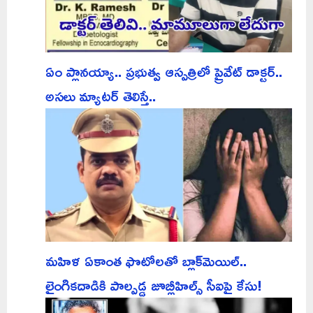
ఏం ప్లానయ్యా.. ప్రభుత్వ ఆస్పత్రిలో ప్రైవేట్ డాక్టర్..
అసలు మ్యాటర్ తెలిస్తే..
మహిళ ఏకాంత ఫొటోలతో బ్లాక్‌మెయిల్..
లైంగికదాడికి పాల్పడ్డ జూబ్లీహిల్స్ సీఐపై కేసు!