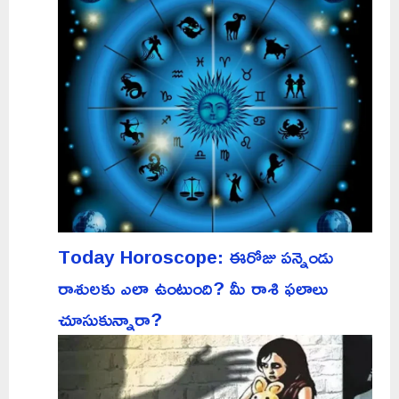
Today Horoscope: ఈరోజు పన్నెండు
రాశులకు ఎలా ఉంటుంది? మీ రాశి ఫలాలు
చూసుకున్నారా?