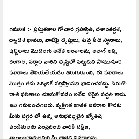
గమనిక :- ప్రస్తుతకాల గోచార గ్రహస్థితి, దశాంతర్ధశ,
ద్వాదశ భావలు, వాటిపై దృష్టులు, ఉచ్చ నీచ స్థానాలు,
షడ్బలాలు మొదలగు అనేక అంశాలను, అలాగే అన్ని
రంగాల, వర్గాల వారిని దృష్టిలో పెట్టుకుని సామూహిక
ఫలితాలు తెలియజేయడం జరుగుతుంది, ఈ ఫలితాలు
మొత్తం తమ ఒక్కరికే వర్తిస్తాయని భావించవద్దు. పేరుతో
రాశి ఫలితాలు చూసుకోవడం అనేది సరైన పద్దతి కాదు,
ఇది గమనించగలరు. వ్యక్తిగత జాతక వివరాల కొరకు
మీకు దగ్గర లో ఉన్న అనుభవజ్ఞులైన జ్యోతిష
పండితులను సంప్రదించి వారికి దక్షిణ,
తాంబూలాదులనిచ్చి మీ జాతక వివరాలను,