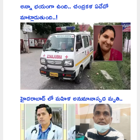
అన్నా భయంగా ఉంది.. చంద్రకళ ఏదేదో
మాట్లాడుతుంది..!
హైదరాబాద్ లో మహిళ అనుమానాస్పద మృతి..