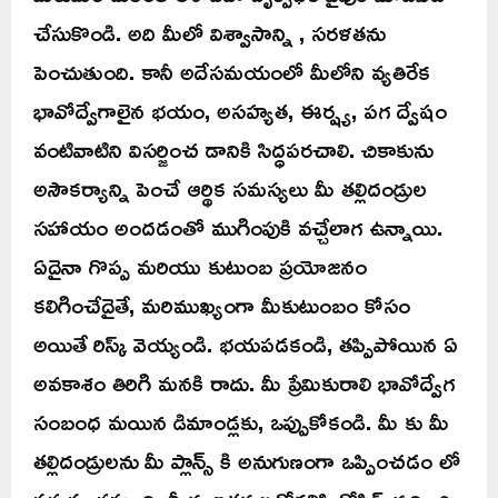
చేసుకొండి. అది మీలో విశ్వాసాన్ని , సరళతను
పెంచుతుంది. కానీ అదేసమయంలో మీలోని వ్యతిరేక
భావోద్వేగాలైన భయం, అసహ్యత, ఈర్ష్య, పగ ద్వేషం
వంటివాటిని విసర్జించ డానికి సిద్ధపరచాలి. చికాకును
అసౌకర్యాన్ని పెంచే ఆర్థిక సమస్యలు మీ తల్లిదండ్రుల
సహాయం అందడంతో ముగింపుకి వచ్చేలాగ ఉన్నాయి.
ఏదైనా గొప్ప మరియు కుటుంబ ప్రయోజనం
కలిగించేదైతే, మరిముఖ్యంగా మీకుటుంబం కోసం
అయితే రిస్క్ వెయ్యండి. భయపడకండి, తప్పిపోయిన ఏ
అవకాశం తిరిగి మనకి రాదు. మీ ప్రేమికురాలి భావోద్వేగ
సంబంధ మయిన డిమాండ్లకు, ఒప్పుకోకండి. మీ కు మీ
తల్లిదండ్రులను మీ ప్లాన్స్ కి అనుగుణంగా ఒప్పించడం లో