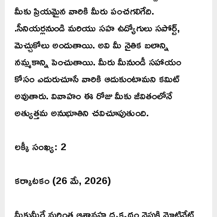
మీకు ప్రియమైన వారికి మీరు పంచగలిగేది.
.సీనియర్లనుండి మరియు సహ ఉద్యోగులు సపోర్ట్,
మెచ్చుకోలు అందుతాయి. అవి మీ నైతిక బలాన్ని
నమ్మకాన్ని పెంచుతాయి. మీరు మీనుండీ సహాయం
కోసం ఎదురుచూసే వారికి ఆదుకుంటామని కమిట్
అవుతారు. వివాహం ఈ రోజు మీకు జీవితంలోనే
అత్యుత్తమ అనుభూతిని చవిచూపుతుంది.
లక్కీ సంఖ్య: 2
కర్కాటకం (26 మే, 2026)
మీకుమీరే మరింత ఆశావహ దృక్పథం వైపుకి మోటివేట్