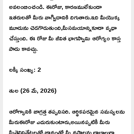
అవలంబించండి. ఈరోజు, కారణములేకుండా
ఇతరులతో మీరు వాగ్విదానికి దిగుతారు.ఇది మీయొక్క
మూడును చెడగొడుతుంది,మీసమయాన్నికూడా వృధా
చేస్తుంది. ఈ రోజు మీ జీవిత భాగస్వామి ఆరోగ్యం కాస్త
పాడు కావచ్చు.
లక్కీ సంఖ్య: 2
తుల (26 మే, 2026)
ఆరోగ్యానికి జాగ్రత్త తప్పనిసరి. ఆర్థికపరమైన సమస్యలను
మీరుఈరోజు ఎదురుకుంటారు,అయినప్పటికీ మీరు
మీతెలివితేటలతో,జ్ఞానంతో మీ నష్టాలను లాభాలుగా