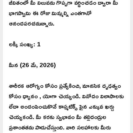
జీవితంలో మీ విలువను గొప్పగా వర్ణించడం ద్వారా మీ
భాగస్వామి ఈ రోజు మిమ్మల్ని ఎంతగానో
ఆనందపరచనున్నారు.
లక్కీ సంఖ్య: 1
మీన (26 మే, 2026)
శారీరక ఆరోగ్యం కోసం ప్రత్యేకించి, మానసిక దృఢత్వం
కోసం ధ్యానం , యోగా చెయ్యండి. వినోదం విలాసాలకు
లేదా అందంపెంచుకొనే కాస్మటిక్స్ పైన ఎక్కువ ఖర్చు
చెయ్యకండి. మీ కరకు స్వభావం మీ తల్లిదండ్రుల
ప్రశాంతతను పాడుచేస్తుంది. వారి సలహాలకు మీరు