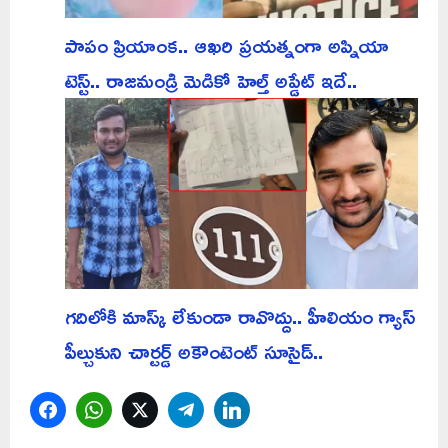
పాపం ప్రియాంక.. ఆఖరి ప్రయత్నంగా అప్నియా
టెస్ట్.. రాజమండ్రి మెడికో హెల్త్ అప్డేట్ ఇదే..
గదిలోకి మాస్క్ లేకుండా రావొద్దు.. హీలియం గ్యాస్
పీల్చుకుని చార్టర్డ్ అకౌంటెంట్ సూసైడ్..
Facebook
WhatsApp
Twitter
Telegram
LinkedIn