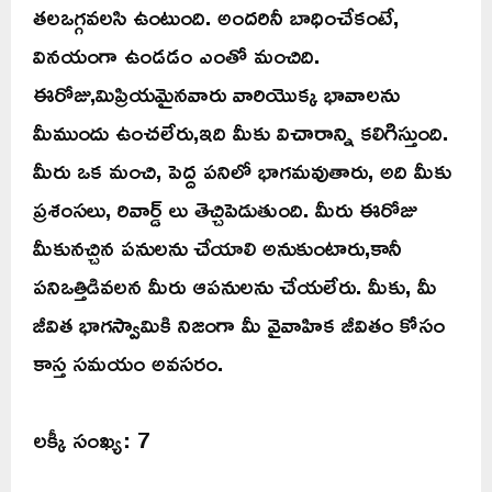
తలఒగ్గవలసి ఉంటుంది. అందరినీ బాధించేకంటే,
వినయంగా ఉండడం ఎంతో మంచిది.
ఈరోజు,మిప్రియమైనవారు వారియొక్క భావాలను
మీముందు ఉంచలేరు,ఇది మీకు విచారాన్ని కలిగిస్తుంది.
మీరు ఒక మంచి, పెద్ద పనిలో భాగమవుతారు, అది మీకు
ప్రశంసలు, రివార్డ్ లు తెచ్చిపెడుతుంది. మీరు ఈరోజు
మీకునచ్చిన పనులను చేయాలి అనుకుంటారు,కానీ
పనిఒత్తిడివలన మీరు ఆపనులను చేయలేరు. మీకు, మీ
జీవిత భాగస్వామికి నిజంగా మీ వైవాహిక జీవితం కోసం
కాస్త సమయం అవసరం.
లక్కీ సంఖ్య: 7