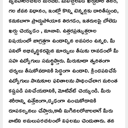
వ్యవహరించటం మంచిది. మీవిచ్చలవిడి ఖర్చుదారీ తనం,
గల జీవన విధానం, ఇంట్లో కొన్ని టెన్షన్లకు దారితీస్తుంది,
కనుకబాగా ప్రొద్దుపోయాక తిరగడం, ఇతరులపై బోలెడు
ఖర్చు చెయ్యడం , మానాలి. ఉత్తరప్రత్యుత్తరాల
విషయంలో జాగ్రత్తగా ఉండాల్సిన అవసరం ఉన్నది. మీ
పనిలో అభివృద్ధికరమైన మార్పులు తీసుకు రావడంలో మీ
సహ ఉద్యోగులు సమర్థిస్తారు. మీరుకూడా త్వరితంగా
చర్యలు తీసుకోవడానికి సిద్ధంగా ఉండాలి. క్రిందపనిచేసే
ఉద్యోగులు సానుకూల ఫలితాలను సాధించేలాగ మరింత
కష్టపడి పనిచేయడానికి, మోటివేట్ చెయ్యండి. మీరు
శరీరాన్ని ఉత్తేజంగా,దృఢంగా ఉంచుకోడానికి
రూపకల్పనలు చేస్తారు,కానీ మిగినలరోజులలాగే మీరు
వాటిని అమలుపరచటంలో విఫలము చెందుతారు. తన