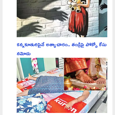
కన్నకూతురిపైనే అత్యాచారం.. తండ్రిపై పోక్సో కేసు
నమోదు