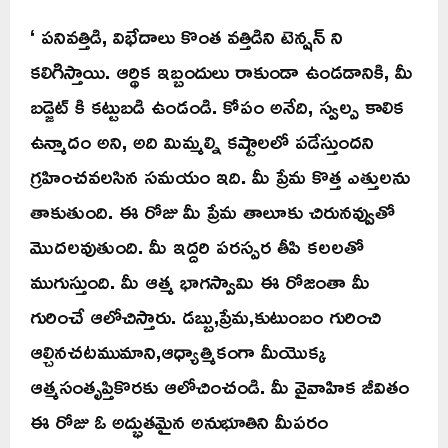
‘ పనివత్తిడి, విభేదాలు కొంత వత్తిడిని టెన్షన్ ని
కలిగిస్తాయి. ఆర్థిక ఇబ్బందులు రాకుండా ఉండడానికి, మీ
బడ్జెట్ కి కట్టుబడి ఉండండి. కోపం అనేది, స్వల్ప కాలిక
ఉన్మాదం అని, అది మిమ్మల్ని కష్టాలలో పడేస్తుందని
గ్రహించవలసిన సమయం ఇది. మీ ప్రేమ కొత్త ఎత్తులను
తాకుతుంది. ఈ రోజు మీ ప్రేమ తాలూకు చిరునవ్వుతో
మొదలవుతుంది. మీ ఇద్దరి పరస్పర తీపి కలలతో
ముగుస్తుంది. మీ ఆత్మ భాగస్వామి ఈ రోజంతా మీ
గురించే ఆలోచిస్తారు. డబ్బు,ప్రేమ,కుటుంబం గురించి
ఆల్చినచటముమాని,ఆధ్యాత్మికంగా మీయొక్క
ఆత్మసంతృప్తికొరకు ఆలోచించండి. మీ వైవాహిక జీవితం
ఈ రోజు ఓ అద్భుతమైన అనుభూతిని మీపరం