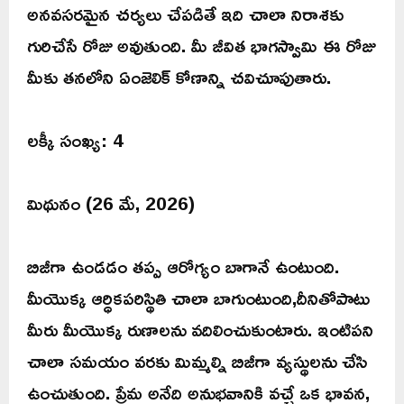
అనవసరమైన చర్యలు చేపడితే ఇది చాలా నిరాశకు
గురిచేసే రోజు అవుతుంది. మీ జీవిత భాగస్వామి ఈ రోజు
మీకు తనలోని ఏంజెలిక్ కోణాన్ని చవిచూపుతారు.
లక్కీ సంఖ్య: 4
మిథునం (26 మే, 2026)
బిజీగా ఉండడం తప్ప ఆరోగ్యం బాగానే ఉంటుంది.
మీయొక్క ఆర్ధికపరిస్థితి చాలా బాగుంటుంది,దీనితోపాటు
మీరు మీయొక్క రుణాలను వదిలించుకుంటారు. ఇంటిపని
చాలా సమయం వరకు మిమ్మల్ని బిజీగా వ్యస్థులను చేసి
ఉంచుతుంది. ప్రేమ అనేది అనుభవానికి వచ్చే ఒక భావన,