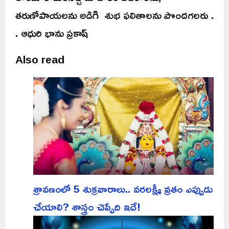
తరుణోపాయలను అడిగి శుభ ఫలితాలను పొందగలరు .
. ఆధురి భాను ప్రకాష్
Also read
శ్రావణంలో 5 శుక్రవారాలు.. వరలక్ష్మీ వ్రతం ఎప్పుడు
చేయాలి? శాస్త్రం చెప్పేది ఇదే!