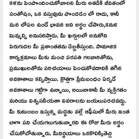
కళను పెంపొందించుకోవాలని మీరు అతడికి జీవితంలో
సంతోషం, ఒక వస్తువును పొందడం లో రాదు, కానీ
మన లోపల ఉండే భావన అని అర్థం చేసారు,కనుక
మిమ్మల్ని అనుసరిస్తాడు. మీ ఖర్చులలో అనుకోని
పెరుగుదల మీ ప్రశాంతతను దెబ్బతీస్తుంది. సామాజిక
కార్యక్రమాలు మీకు మంచి పరపతి గలవారితోను,
ప్రముఖులతోను పరిచయాలు పెంచుకోవడానికి తగిన
అవకాశాలు కల్పిస్తాయి. క్రొత్తగా ప్రేమబంధం ఏర్పడే
అవకాశాలు గట్టిగా ఉన్నాయి, అయినాకానీ మీ వ్యక్తిగతం
మరియు విశ్వసనీయతా వివరాలను బయలుపరచవద్దు.
మీ కుటుంబం ఇస్తున్న మద్దతు వల్లే ఆఫీసులో మీరు ఇంత
బాగా పని చేయగలుగుతున్నారని ఈ రోజు మీరు అర్థం
చేసుకోబోతున్నారు. మీనిర్ణయాలు ఒకకొలిక్కితెచ్చి