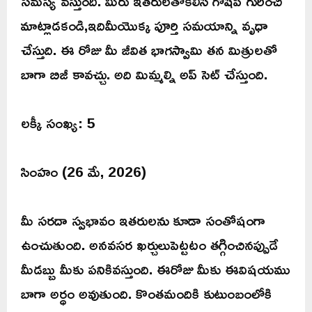
సమస్య వస్తుంది. మీరు ఇతరులతోకలిసి గోషిప్ గురించి
మాట్లాడకండి,ఇదిమీయొక్క పూర్తి సమయాన్ని వృధా
చేస్తుది. ఈ రోజు మీ జీవిత భాగస్వామి తన మిత్రులతో
బాగా బిజీ కావచ్చు. అది మిమ్మల్ని అప్ సెట్ చేస్తుంది.
లక్కీ సంఖ్య: 5
సింహం (26 మే, 2026)
మీ సరదా స్వభావం ఇతరులను కూడా సంతోషంగా
ఉంచుతుంది. అనవసర ఖర్చులుపెట్టటం తగ్గించినప్పుడే
మీడబ్బు మీకు పనికివస్తుంది. ఈరోజు మీకు ఈవిషయము
బాగా అర్ధం అవుతుంది. కొంతమందికి కుటుంబంలోకి