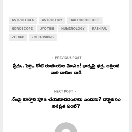
ASTROLOGER
ASTROLOGY
DAILYHOROSCOPE
HOROSCOPE
JYOTISH
NUMEROLOGY
RASHIFAL
ZODIAC
ZODIACSIGNS
PREVIOUS POST
ప్రేమ.. పెళ్లి.. కోటి రూపాయల మోసం! భార్యపై భర్త, అత్తింటి
వారి దారుణ దాడి
NEXT POST
నేలపై కూర్చొని పూజ చేయకూడదంటారు ఎందుకు? దర్భాసనం
విశిష్టత ఏంటి?