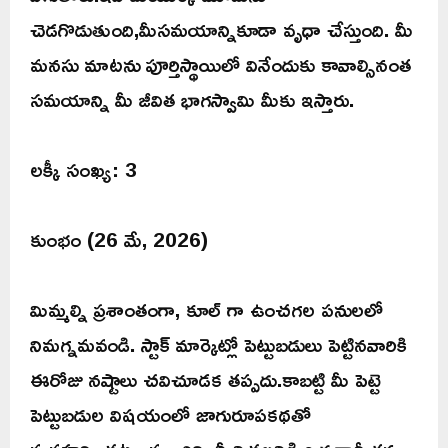
చెడగొడుతుంది,మీసమయాన్నికూడా వృధా చేస్తుంది. మీ
మనసు మాటను పూర్తిస్థాయిలో వినేందుకు కావాల్సినంత
సమయాన్ని మీ జీవిత భాగస్వామి మీకు ఇస్తారు.
లక్కీ సంఖ్య: 3
కుంభం (26 మే, 2026)
మిమ్మల్ని ప్రశాంతంగా, కూల్ గా ఉంచగల పనులలో
నిమగ్నమవండి. స్టాక్ మార్కెట్లో పెట్టుబడులు పెట్టినవారికి
ఈరోజు నష్టాలు చవిచూడక తప్పదు.కాబట్టి మీ పెట్టె
పెట్టుబడుల విషయంలో జాగురూపకథతో