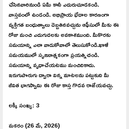
చేసినవారినుండి ఏమీ కానీ ఎదురుచూడకండి.
వాస్తవంలో ఉండండి. అభిప్రాయ భేదాల కారణంగా
వ్యక్తిగత బంధుత్వాలు దెబ్బతినవచ్చును ఆఫీసులో మీకు ఈ
రోజు మంచి ఎదుగుదలకు అవకాశముంది. మీకొరకు
సమయాన్ని ఎలా వాడుకోవాలో తెలుసుకోండి.ఖాళీ
సమయములో సృజనాత్మకంగా ప్రయత్నిచండి.
సమయాన్ని వృధాచేయటము మంచిదికాదు.
ఇరుగుపొరుగు ద్వారా విన్న మాటలను పట్టుకుని మీ
జీవిత భాగస్వామి ఈ రోజు కాస్త గొడవ రాజేయవచ్చు.
లక్కీ సంఖ్య: 3
మకరం (26 మే, 2026)