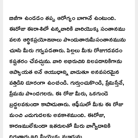
బిజీగా ఉండడం తప్ప ఆరోగ్యం బాగానే ఉంటుంది.
ఈరోజు ఈరాశిలో ఉన్నవారికి వారియొక్క సంతానము
వలన ఆర్థికప్రయోజనాలు పొందుతారుమీసంతానమును
చూసి మీరు గర్వపడతారు. పిల్లలు మీకు రోజుగడవడం
కష్టతరం చేవచ్చును. వారి అభిరుచిని నిలపడానికిగాను
ఆప్యాయత అనే ఆయుధాన్ని వాడుతూ అనవసరమైన
వత్తిడిని దూరంగా ఉంచండి. గుర్తుంచుకొండి, ప్రేమిస్తేనే,
ప్రేమను పొందగలరు. ఈ రోజు మీరు, ఒకగుండె
బ్రద్దలవకుండా కాపాడుతారు. ఆఫీసులో మీకు ఈ రోజు
మంచి ఎదుగుదలకు అవకాశముంది. ఈరోజు,
కారణములేకుండా ఇతరులతో మీరు వాగ్విదానికి
దిగుతారు.ఇది మీయొక్క మూడును