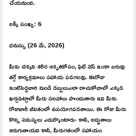
చేయనుంది.
లక్కీ సంఖ్య: 6
ధనుస్సు (26 మే, 2026)
మీకు చక్కని శరీర ఆకృతికోసం, ఫిట్ నెస్ ఇంకా బరువు
తగ్గే కార్యక్రమాలు సహాయ పడగలవు. ఈరోజు
ఇంటిపెద్దవారి నుండి డబ్బులుఎలా దాచుకోవాలో ఎక్కడ
ఖర్చుపెట్టాలో మీరు సలహాలు పొందుతారు ఇవి మీకు
రోజువారీ జీవితంలో ఉపయోగపడతాయి. ఈ రోజు మీరు
కొన్ని సమస్యలు ఎదుర్కొంటారు- కానీ, అద్భుతాలు
జరుగుతాయని కానీ, మీరుగతంలో సహాయం