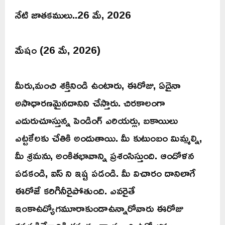
నేటి జాతకములు..26 మే, 2026
మేషం (26 మే, 2026)
మీరు,మంచి శక్తినిండి ఉంటారు, ఈరోజు, ఏదైనా
అసాధారణమైనదానిని చేస్తారు. చిరకాలంగా
ఎదురుచూస్తున్న పెండింగ్ ఎరియర్లు, బకాయిలు
ఎట్టకేలకు చేతికి అందుతాయి. మీ కుటుంబం మిమ్మల్ని,
మీ శ్రమను, అంకితభావాన్ని ప్రశంసిస్తుంది. ఆందోళన
పడకండి, ఐస్ ని ఇష్ట పడండి. మీ విచారం దానిలాగే
ఈరోజే కరిగినీరైపోతుంది. ఎవరైతే
ఇంకాఉద్యోగమూరాకుండాఉన్నారోవారు ఈరోజు