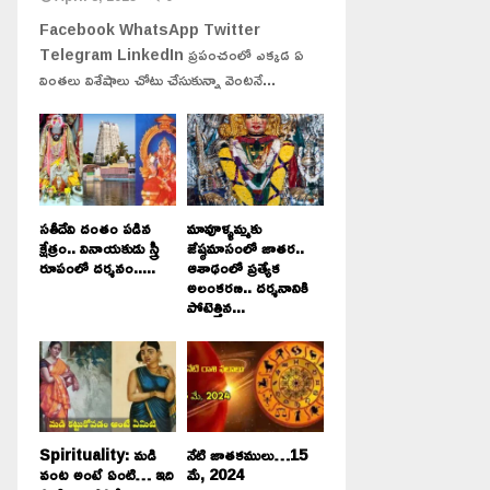
Facebook WhatsApp Twitter
Telegram LinkedIn ప్రపంచంలో ఎక్కడ ఏ
వింతలు విశేషాలు చోటు చేసుకున్నా వెంటనే...
సతీదేవి దంతం పడిన
మావూళ్ళమ్మకు
క్షేత్రం.. వినాయకుడు స్త్రీ
జేష్ఠమాసంలో జాతర..
రూపంలో దర్శనం.....
ఆశాఢంలో ప్రత్యేక
అలంకరణ.. దర్శనానికి
పోటెత్తిన...
Spirituality: మడి
నేటి జాతకములు…15
వంట అంటే ఏంటి… ఇది
మే, 2024