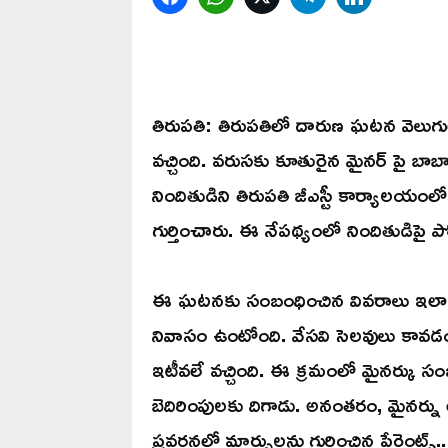
తిరుపతి: తిరుపతిలో దారుణ ఘటన వెలుగు
వచ్చింది. వరుసకు కూతురైన మైనర్ పై బా
నిందితుడిని తిరుపతి జీఎస్టీ కార్యాలయంలో
గుర్తించారు. ఈ నేపథ్యంలో నిందితుడిపై పో
ఈ ఘటనకు సంబంధించిన వివరాలు ఇలా ఉన్న
నివాసం ఉంటోంది. వేసవి సెలవులు కావడంతో
ఇటీవలే వచ్చింది. ఈ క్రమంలో మైనర్కు 
బెదిరింపులకు దిగాడు. అనంతరం, మైనర్ను 
ప్రవర్తనలో మార్పులను గుర్తించిన పేరెంట్