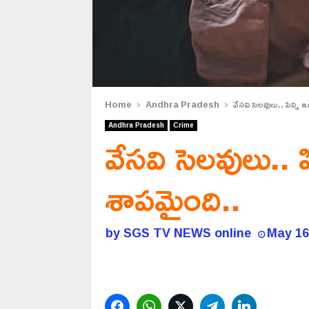
Home
Andhra Pradesh
వేసవి సెలవులు.. పిన్ని 
Andhra Pradesh
Crime
వేసవి సెలవులు.. పి
శాపమైంది..
by
SGS TV NEWS online
May 16
Facebook
WhatsApp
Twitter
Telegram
LinkedIn