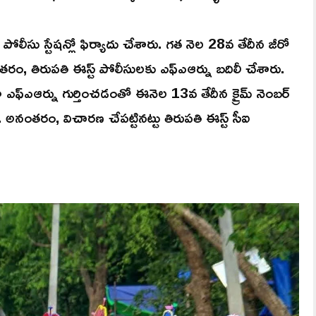
్ట పోలీసు స్టేషన్లో ఫిర్యాదు చేశారు. గత నెల 28వ తేదీన జీరో
ం, తిరుపతి ఈస్ట్ పోలీసులకు ఎఫ్ఎఆర్ను బదిలీ చేశారు.
ఎఫ్ఎఆర్ను గుర్తించడంతో ఈనెల 13వ తేదీన క్రైమ్ నెంబర్
నంతరం, విచారణ చేపట్టినట్టు తిరుపతి ఈస్ట్ సీఐ