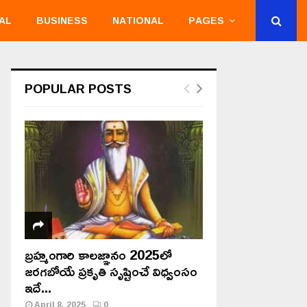
AL
BUSINESS
NATIONAL
PAGES
POPULAR POSTS
బ్రహ్మంగారి కాలజ్ఞానం 2025లో
జరగబోయే ప్రకృతి సృష్టించే విధ్వంసం
ఇదే...
April 8, 2025
0