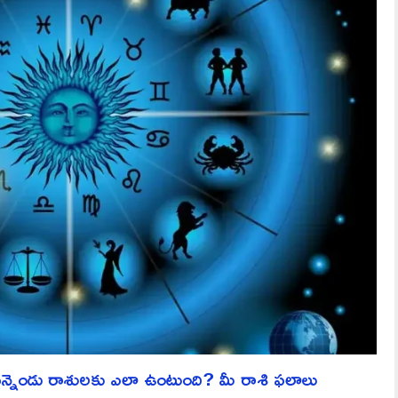
ెండు రాశులకు ఎలా ఉంటుంది? మీ రాశి ఫలాలు