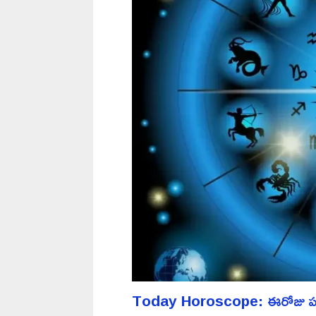
Today Horoscope: ఈరోజు పన్న