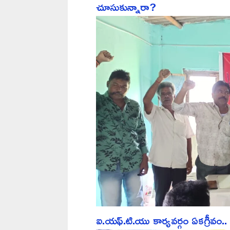
చూసుకున్నారా?
ఐ.యఫ్.టి.యు కార్యవర్గం ఏకగ్రీవం..