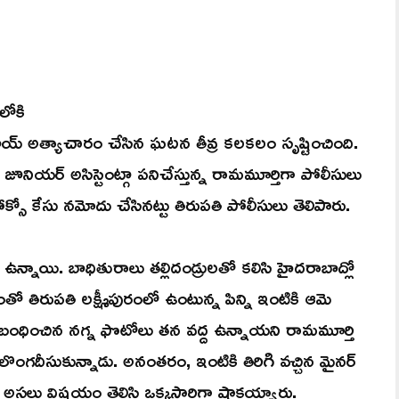
లోకి
బాయ్ అత్యాచారం చేసిన ఘటన తీవ్ర కలకలం సృష్టించింది.
 జూనియర్ అసిస్టెంట్గా పనిచేస్తున్న రామమూర్తిగా పోలీసులు
క్సో కేసు నమోదు చేసినట్టు తిరుపతి పోలీసులు తెలిపారు.
ాయి. బాధితురాలు తల్లిదండ్రులతో కలిసి హైదరాబాద్లో
 తిరుపతి లక్ష్మీపురంలో ఉంటున్న పిన్ని ఇంటికి ఆమె
సంబంధించిన నగ్న ఫొటోలు తన వద్ద ఉన్నాయని రామమూర్తి
లొంగదీసుకున్నాడు. అనంతరం, ఇంటికి తిరిగి వచ్చిన మైనర్
స్.. అసలు విషయం తెలిసి ఒక్కసారిగా షాకయ్యారు.