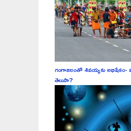
గంగాజలంతో శివయ్యకు అభిషేకం- వందల
తెలుసా?