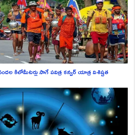
 కిలోమీటర్లు సాగే పవిత్ర కన్వర్ యాత్ర విశిష్టత