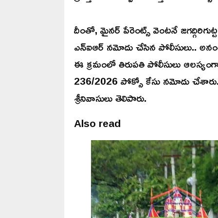
దీంతో, మైనర్ పేరెంట్స్ వెంటనే జగద్గిరిగుట
ఎన్ఐఆర్ నమోదు చేసిన పోలీసులు.. అనంతర
ఈ క్రమంలో తిరుపతి పోలీసులు ఆలస్యంగా 
236/2026 పోక్సో కేసు నమోదు చేశారు. అ
శ్రీనివాసులు తెలిపారు.
Also read