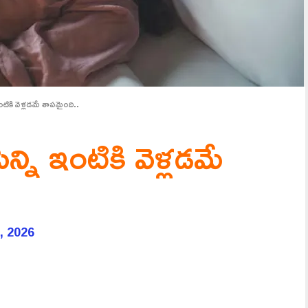
ఇంటికి వెళ్లడమే శాపమైంది..
న్ని ఇంటికి వెళ్లడమే
, 2026