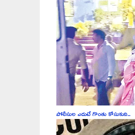
పోలీసుల ఎదుటే గొంతు కోసుకుని..