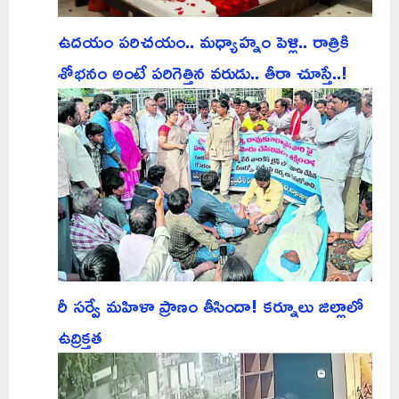
ఉదయం పరిచయం.. మధ్యాహ్నం పెళ్లి.. రాత్రికి
శోభనం అంటే పరిగెత్తిన వరుడు.. తీరా చూస్తే..!
రీ సర్వే మహిళా ప్రాణం తీసిందా! కర్నూలు జిల్లాలో
ఉద్రిక్తత