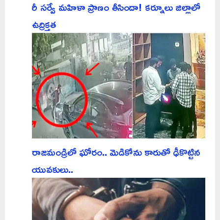
రీ సర్వే మహిళా ప్రాణం తీసిందా! కర్నూలు జిల్లాలో
ఉద్రిక్తత
రాజమండ్రిలో ఘోరం.. మెడికోను కారుతో ఢీకొట్టిన
యువకులు..