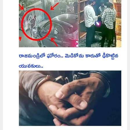
రాజమండ్రిలో ఘోరం.. మెడికోను కారుతో ఢీకొట్టిన
యువకులు..