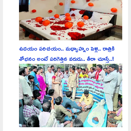
ఉదయం పరిచయం.. మధ్యాహ్నం పెళ్లి.. రాత్రికి
శోభనం అంటే పరిగెత్తిన వరుడు.. తీరా చూస్తే..!