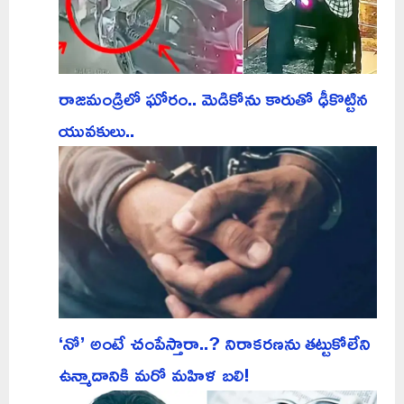
రాజమండ్రిలో ఘోరం.. మెడికోను కారుతో ఢీకొట్టిన
యువకులు..
‘నో’ అంటే చంపేస్తారా..? నిరాకరణను తట్టుకోలేని
ఉన్మాదానికి మరో మహిళ బలి!