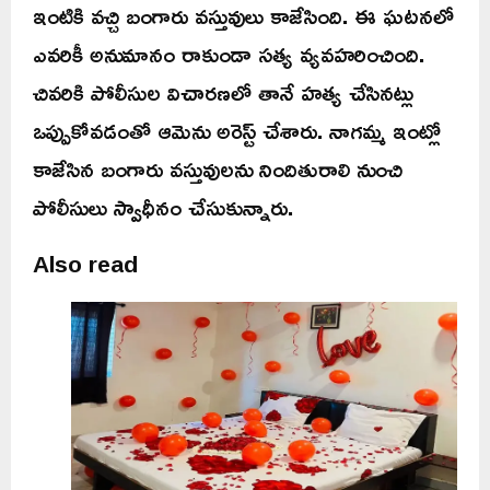
ఇంటికి వచ్చి బంగారు వస్తువులు కాజేసింది. ఈ ఘటనలో
ఎవరికీ అనుమానం రాకుండా సత్య వ్యవహరించింది.
చివరికి పోలీసుల విచారణలో తానే హత్య చేసినట్లు
ఒప్పుకోవడంతో ఆమెను అరెస్ట్ చేశారు. నాగమ్మ ఇంట్లో
కాజేసిన బంగారు వస్తువులను నిందితురాలి నుంచి
పోలీసులు స్వాధీనం చేసుకున్నారు.
Also read