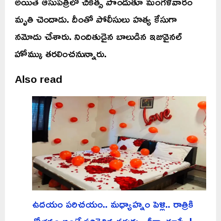
అయితే ఆసుపత్రిలో చికిత్స పొందుతూ మంగళవారం
మృతి చెందాడు. దీంతో పోలీసులు హత్య కేసుగా
నమోదు చేశారు. నిందితుడైన బాలుడిన ఇజువైనల్
హోమ్కు తరలించనున్నారు.
Also read
ఉదయం పరిచయం.. మధ్యాహ్నం పెళ్లి.. రాత్రికి
శోభనం అంటే పరిగెత్తిన వరుడు.. తీరా చూస్తే..!