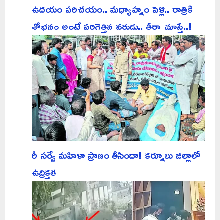
ఉదయం పరిచయం.. మధ్యాహ్నం పెళ్లి.. రాత్రికి
శోభనం అంటే పరిగెత్తిన వరుడు.. తీరా చూస్తే..!
రీ సర్వే మహిళా ప్రాణం తీసిందా! కర్నూలు జిల్లాలో
ఉద్రిక్తత