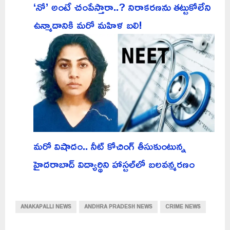
‘నో’ అంటే చంపేస్తారా..? నిరాకరణను తట్టుకోలేని
ఉన్మాదానికి మరో మహిళ బలి!
మరో విషాదం.. నీట్ కోచింగ్ తీసుకుంటున్న
హైదరాబాద్ విద్యార్థిని హాస్టల్‌లో బలవన్మరణం
ANAKAPALLI NEWS
ANDHRA PRADESH NEWS
CRIME NEWS