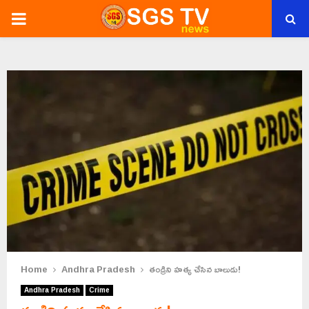
PRIMARY
MENU
Home
Andhra Pradesh
తండ్రిని హత్య చేసిన బాలుడు!
Andhra Pradesh
Crime