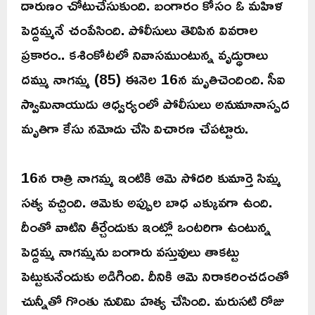
దారుణం చోటుచేసుకుంది. బంగారం కోసం ఓ మహిళ
పెద్దమ్మనే చంపేసింది. పోలీసులు తెలిపిన వివరాల
ప్రకారం.. కశింకోటలో నివాసముంటున్న వృద్ధురాలు
దమ్ము నాగమ్మ (85) ఈనెల 16న మృతిచెందింది. సీఐ
స్వామినాయుడు ఆధ్వర్యంలో పోలీసులు అనుమానాస్పద
మృతిగా కేసు నమోదు చేసి విచారణ చేపట్టారు.
16న రాత్రి నాగమ్మ ఇంటికి ఆమె సోదరి కుమార్తె సిమ్మ
సత్య వచ్చింది. ఆమెకు అప్పుల బాధ ఎక్కువగా ఉంది.
దీంతో వాటిని తీర్చేందుకు ఇంట్లో ఒంటరిగా ఉంటున్న
పెద్దమ్మ నాగమ్మను బంగారు వస్తువులు తాకట్టు
పెట్టుకునేందుకు అడిగింది. దీనికి ఆమె నిరాకరించడంతో
చున్నీతో గొంతు నులిమి హత్య చేసింది. మరుసటి రోజు