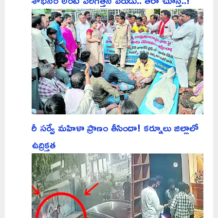
రీ సర్వే మహిళా ప్రాణం తీసిందా! కర్నూలు జిల్లాలో
ఉద్రిక్తత