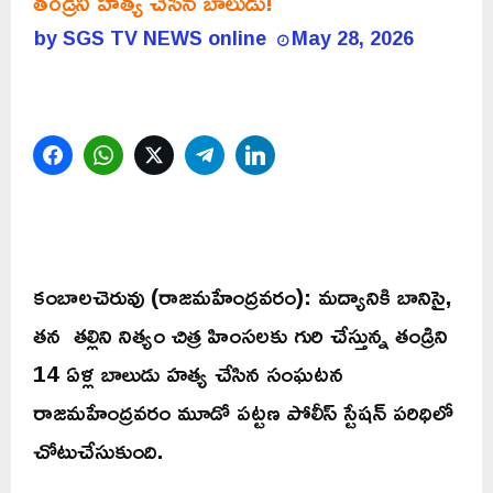
తండ్రిని హత్య చేసిన బాలుడు!
by
SGS TV NEWS online
May 28, 2026
Facebook
WhatsApp
Twitter
Telegram
LinkedIn
కంబాలచెరువు (రాజమహేంద్రవరం): మద్యానికి బానిసై,
తన తల్లిని నిత్యం చిత్ర హింసలకు గురి చేస్తున్న తండ్రిని
14 ఏళ్ల బాలుడు హత్య చేసిన సంఘటన
రాజమహేంద్రవరం మూడో పట్టణ పోలీస్ స్టేషన్ పరిధిలో
చోటుచేసుకుంది.