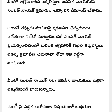
దీంతో ఆగ్రహించిన జర్నలిస్టులు జనసేన నాయకుడు
సంపత్ నాయక్ క్షమాపణ చెప్పాలని డిమాండ్ చేశారు..
అయితే తప్పుడు మాటలపై క్షమాపణ చెప్పకుండా
ఆవేశంగా ఏదేదో మాట్లాడటానికి సంపత్ నాయక్
ప్రయత్నించడంతో మరింత ఆగ్రహానికి గురైన జర్నలిస్టులు
అతన్ని క్షమాపణ చెబుతావా లేదా అని గట్టిగా
నిలదీశారు..
దీంతో సంపత్ నాయక్ సహా జనసేన నాయకులు మెల్లిగా
అక్కడినుండి జారుకున్నారు..
మంగ్లీ పై వచ్చిన ఆరోపణల విషయంలో బాధితుల