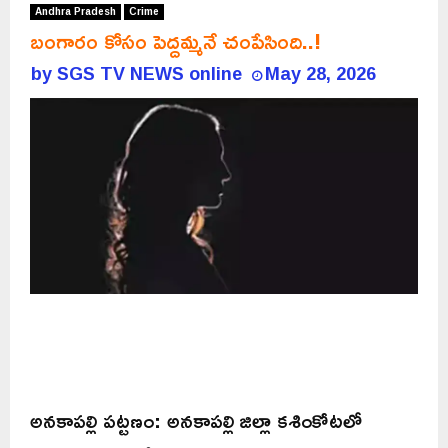
Andhra Pradesh
Crime
బంగారం కోసం పెద్దమ్మనే చంపేసింది..!
by
SGS TV NEWS online
May 28, 2026
అనకాపల్లి పట్టణం: అనకాపల్లి జిల్లా కశింకోటలో