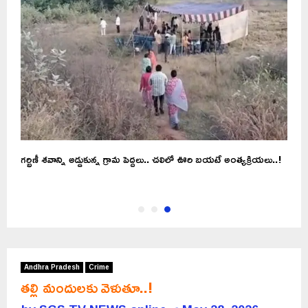
గర్భిణీ శవాన్ని అడ్డుకున్న గ్రామ పెద్దలు.. చలిలో ఊరి బయటే అంత్యక్రియలు..!
Andhra Pradesh
Crime
తల్లి మందులకు వెళుతూ..!