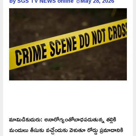
by
SGS TV NEWS online
May 28, 2026
మామిడికుదురు: అనారోగ్యంతోబాధపడుతున్న తల్లికి
మందులు తీసుకు వచ్చేందుకు వెళుతూ రోడ్డు ప్రమాదానికి