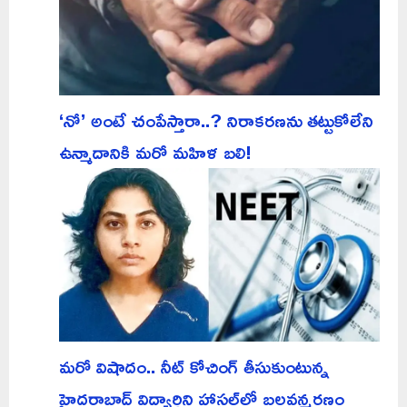
‘నో’ అంటే చంపేస్తారా..? నిరాకరణను తట్టుకోలేని
ఉన్మాదానికి మరో మహిళ బలి!
మరో విషాదం.. నీట్ కోచింగ్ తీసుకుంటున్న
హైదరాబాద్ విద్యార్థిని హాస్టల్‌లో బలవన్మరణం