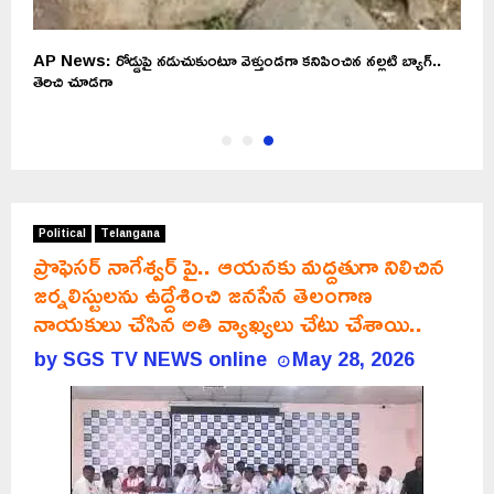
AP News: రోడ్డుపై నడుచుకుంటూ వెళ్తుండగా కనిపించిన నల్లటి బ్యాగ్..
తెరిచి చూడగా
Political
Telangana
ప్రొఫెసర్ నాగేశ్వర్ పై.. ఆయనకు మద్దతుగా నిలిచిన
జర్నలిస్టులను ఉద్దేశించి జనసేన తెలంగాణ
నాయకులు చేసిన అతి వ్యాఖ్యలు చేటు చేశాయి..
by
SGS TV NEWS online
May 28, 2026