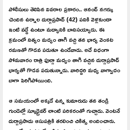
పోలీసులు తెలిపిన వివరాల ప్రకారం.. ఆనంద్ నగర్కు
చెందిన ఉర్నాల దుర్గాప్రసాద్ (42) పనికి వెళ్లకుండా
ఇంటి వద్దే ఉంటూ మద్యానికి బానిసయ్యాడు. ఈ
క్రమంలో నిత్యం మద్యం తాగి వచ్చి తన భార్య వెంకట
రమణతో గొడవ పడుతూ ఉండేవాడు. అదే విధంగా
సోమవారం రాత్రి ఫుల్గా మద్యం తాగి వచ్చిన దుర్గాప్రసాద్
భార్యతో గొడవ పడుతున్నాడు. వారిద్దరి మధ్య వాగ్వాదం
బాగా పెరిగిపోయింది.
ఆ సమయంలో అక్కడే ఉన్న కుమారుడు తన తండ్రి
గుండెల్లో స్కూడ్రైవర్ లాంటి పరికరంతో గుచ్చాడు. వెంటనే
దుర్గాప్రసాదు ఆసుపత్రికి తరలించి చికిత్స అందించారు.