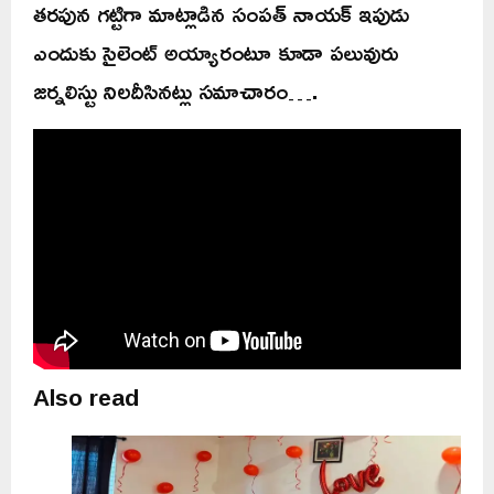
తరపున గట్టిగా మాట్లాడిన సంపత్ నాయక్ ఇపుడు
ఎందుకు సైలెంట్ అయ్యారంటూ కూడా పలువురు
జర్నలిస్టు నిలదీసినట్లు సమాచారం….
Also read