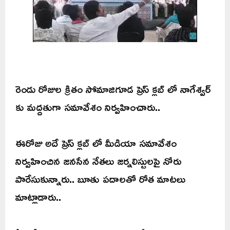
రెండు రోజుల క్రితం సోమాజిగూడ ప్రెస్ క్లబ్ లో నాగేశ్వర్
కు మద్దతుగా సమావేశం నిర్వహించారు..
ఈరోజు అదే ప్రెస్ క్లబ్ లో మీడియా సమావేశం
నిర్వహించిన జనసేన నేతలు జర్నలిస్టులపై నోరు
పారేసుకున్నారు.. బూతు పదాలతో రోత మాటలు
మాట్లాడారు..