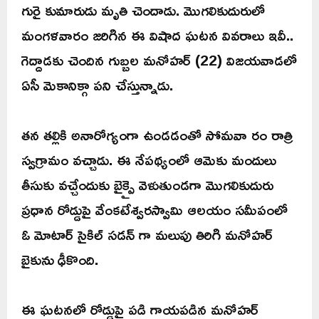
గురై కుమారుడు మృతి చెందాడు. మొగలికుదురులో
మంగళవారం జరిగిన ఈ విషాద ఘటన వివరాలు ఇవీ..
గెద్దాడకు చెందిన గుబ్బల మనోహర్ (22) విజయవాడలో
ఏసీ మెకానిక్గా పని చేస్తున్నాడు.
తన తల్లికి అనారోగ్యంగా ఉండడంతో సోమవా రం రాత్రి
స్వగ్రామం వచ్చాడు. ఈ నేపథ్యంలో ఆమెకు మందులు
తీసుకు వచ్చేందుకు బైక్పై వెళుతుండగా మొగలికుదురు
ప్రధాన రోడ్డుపై వేంకటేశ్వరస్వామి ఆలయం సమీపంలో
ఓ మోటార్ సైకిల్ సడన్ గా మలుపు తిరిగి మనోహర్
బైకును ఢీకొంది.
ఈ ఘటనలో రోడ్డుపై పడి గాయపడిన మనోహర్