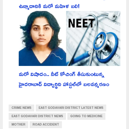
ఉన్మాదానికి మరో మహిళ బలి!
మరో విషాదం.. నీట్ కోచింగ్ తీసుకుంటున్న
హైదరాబాద్ విద్యార్థిని హాస్టల్‌లో బలవన్మరణం
CRIME NEWS
EAST GODAVARI DISTRICT LATEST NEWS
EAST GODAVARI DISTRICT NEWS
GOING TO MEDICINE
MOTHER
ROAD ACCIDENT