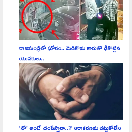
రాజమండ్రిలో ఘోరం.. మెడికోను కారుతో ఢీకొట్టిన
యువకులు..
‘నో’ అంటే చంపేస్తారా..? నిరాకరణను తట్టుకోలేని