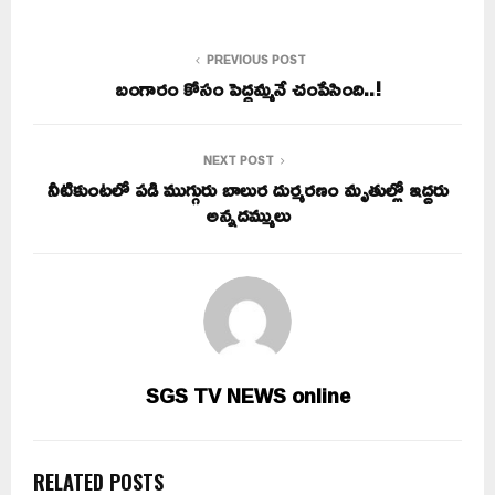
PREVIOUS POST
బంగారం కోసం పెద్దమ్మనే చంపేసింది..!
NEXT POST
నీటికుంటలో పడి ముగ్గురు బాలుర దుర్మరణం మృతుల్లో ఇద్దరు
అన్నదమ్ములు
SGS TV NEWS online
RELATED POSTS