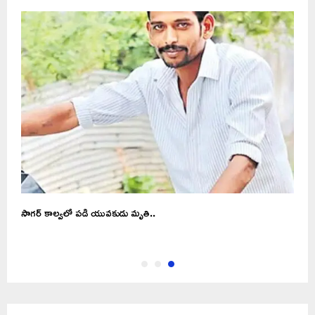
సాగర్ కాల్వలో పడి యువకుడు మృతి..