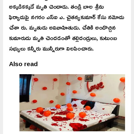
అక్కడికక్కడే మృతి చెందాడు. తండ్రి బాల శ్రీను
ఫిర్యాదుపై నగరం ఎస్ఐ ఎ. చైతన్యకుమార్ కేసు నమోదు
చేశా రు. మృతుడు అవివాహితుడు. చేతికి అందొచ్చిన
కుమారుడు మృతి చెందడంతో తల్లిదండ్రులు, కుటుంబ
సభ్యులు కన్నీరు మున్నీరుగా విలపించారు.
Also read