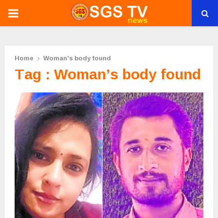
PRIMARY
MENU
Home
Woman's body found
Tag : Woman’s body found