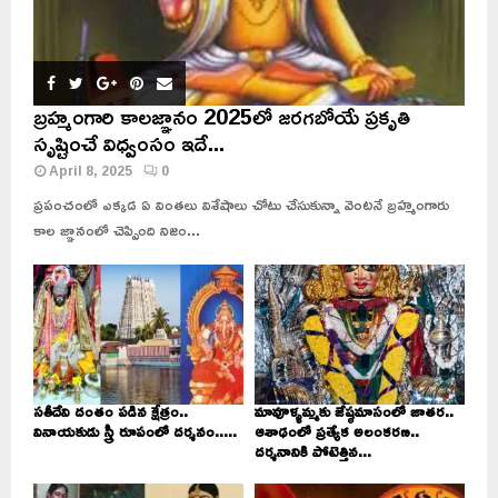
బ్రహ్మంగారి కాలజ్ఞానం 2025లో జరగబోయే ప్రకృతి
సృష్టించే విధ్వంసం ఇదే...
April 8, 2025
0
ప్రపంచంలో ఎక్కడ ఏ వింతలు విశేషాలు చోటు చేసుకున్నా వెంటనే బ్రహ్మంగారు
కాల జ్ఞానంలో చెప్పింది నిజం...
సతీదేవి దంతం పడిన క్షేత్రం..
మావూళ్ళమ్మకు జేష్ఠమాసంలో జాతర..
వినాయకుడు స్త్రీ రూపంలో దర్శనం.....
ఆశాఢంలో ప్రత్యేక అలంకరణ..
దర్శనానికి పోటెత్తిన...