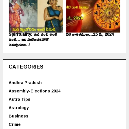
Spirituality: మడి వంట అంటే
నేటి జాతకములు…15 మే, 2024
ఏంటి… ఇది పాటించకపోతే
ఏమవుతుంది..!
CATEGORIES
Andhra Pradesh
Assembly-Elections 2024
Astro Tips
Astrology
Business
Crime