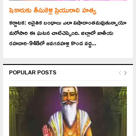
షికారుకు తీసుకెళ్లి ప్రియురాలి హత్య
కర్ణాటక: అనైతిక బంధాలు ఎలా విషాదాంతమవుతున్నాయో
మరోసారి ఈ ఘటన చాటిచెప్పింది. జిల్లాలో జాతీయ
రహదారి-948లో జవగనహళ్లి కొండ వద్ద...
POPULAR POSTS