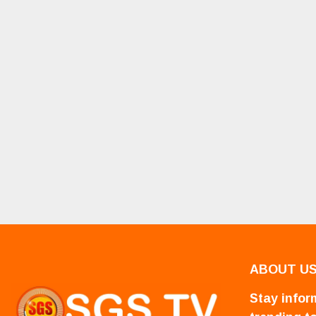
ABOUT U
Stay inform