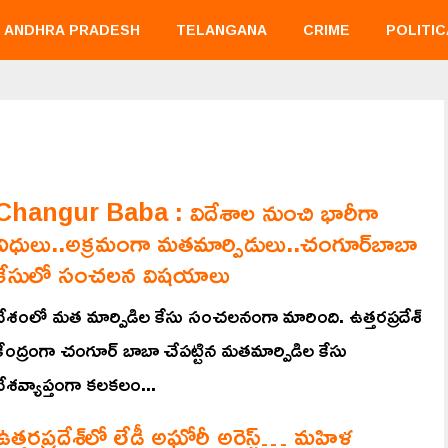
ANDHRA PRADESH
TELANGANA
CRIME
POLITIC
Changur Baba : విదేశాల నుంచి భారీగా
నిధులు..అక్రమంగా మతమార్పిడులు..చంగూర్‌బాబా
కేసులో సంచలన విషయాలు
దేశంలో మత మార్పిడిల కేసు సంచలనంగా మారింది. ఉత్తరప్రదేశ్‌
కేంద్రంగా చంగూర్‌ బాబా చేపట్టిన మతమార్పిడిల కేసు
దేశవ్యాప్తంగా కలకలం...
ఉత్తరప్రదేశ్‌లో లేడీ అఘోరీ అరెస్ట్‌… మహిళ