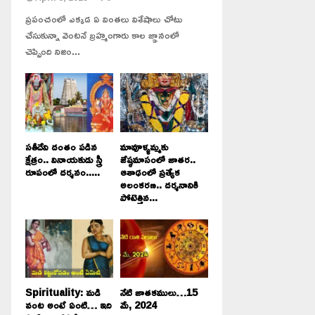
ప్రపంచంలో ఎక్కడ ఏ వింతలు విశేషాలు చోటు
చేసుకున్నా వెంటనే బ్రహ్మంగారు కాల జ్ఞానంలో
చెప్పింది నిజం...
సతీదేవి దంతం పడిన
మావూళ్ళమ్మకు
క్షేత్రం.. వినాయకుడు స్త్రీ
జేష్ఠమాసంలో జాతర..
రూపంలో దర్శనం.....
ఆశాఢంలో ప్రత్యేక
అలంకరణ.. దర్శనానికి
పోటెత్తిన...
Spirituality: మడి
నేటి జాతకములు…15
వంట అంటే ఏంటి… ఇది
మే, 2024