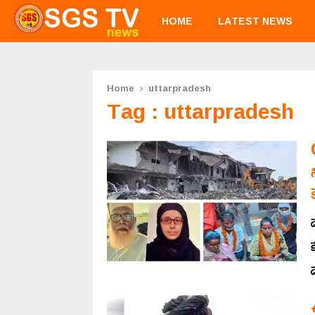
HOME
LATEST NEWS
Home
uttarpradesh
Tag : uttarpradesh