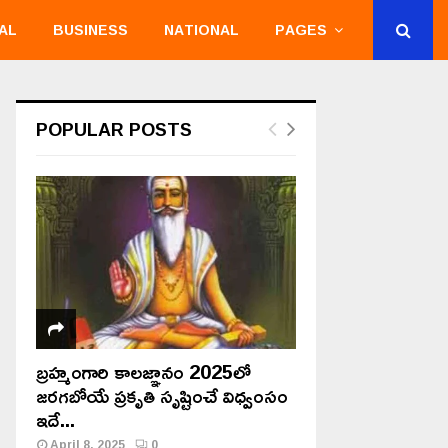
AL
BUSINESS
NATIONAL
PAGES
POPULAR POSTS
బ్రహ్మంగారి కాలజ్ఞానం 2025లో
జరగబోయే ప్రకృతి సృష్టించే విధ్వంసం
ఇదే...
April 8, 2025
0