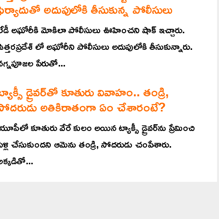
ఫిర్యాదుతో అదుపులోకి తీసుకున్న పోలీసులు
లేడీ అఘోరీకి మోకిలా పోలీసులు ఊహించని షాక్ ఇచ్చారు.
ఉత్తరప్రదేశ్ లో అఘోరీని పోలీసులు అదుపులోకి తీసుకున్నారు.
నగ్నపూజల పేరుతో...
ట్యాక్సీ డ్రైవర్‌తో కూతురు వివాహం.. తండ్రి,
సోదరుడు అతికిరాతంగా ఏం చేశారంటే?
యూపీలో కూతురు వేరే కులం అయిన ట్యాక్సీ డ్రైవర్‌ను ప్రేమించి
పెళ్లి చేసుకుందని ఆమెను తండ్రి, సోదరుడు చంపేశారు.
అక్కడితో...