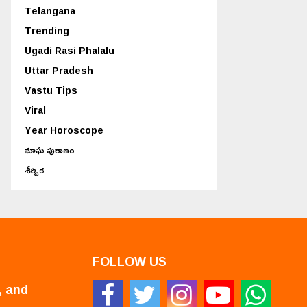
Telangana
Trending
Ugadi Rasi Phalalu
Uttar Pradesh
Vastu Tips
Viral
Year Horoscope
మాఘ పురాణం
శీర్షిక
FOLLOW US
, and