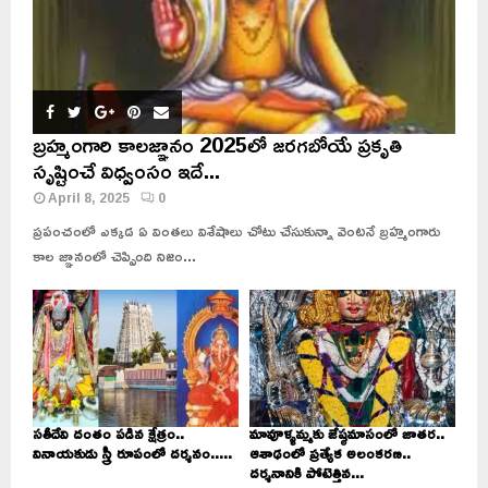
బ్రహ్మంగారి కాలజ్ఞానం 2025లో జరగబోయే ప్రకృతి
సృష్టించే విధ్వంసం ఇదే...
April 8, 2025
0
ప్రపంచంలో ఎక్కడ ఏ వింతలు విశేషాలు చోటు చేసుకున్నా వెంటనే బ్రహ్మంగారు
కాల జ్ఞానంలో చెప్పింది నిజం...
సతీదేవి దంతం పడిన క్షేత్రం..
మావూళ్ళమ్మకు జేష్ఠమాసంలో జాతర..
వినాయకుడు స్త్రీ రూపంలో దర్శనం.....
ఆశాఢంలో ప్రత్యేక అలంకరణ..
దర్శనానికి పోటెత్తిన...