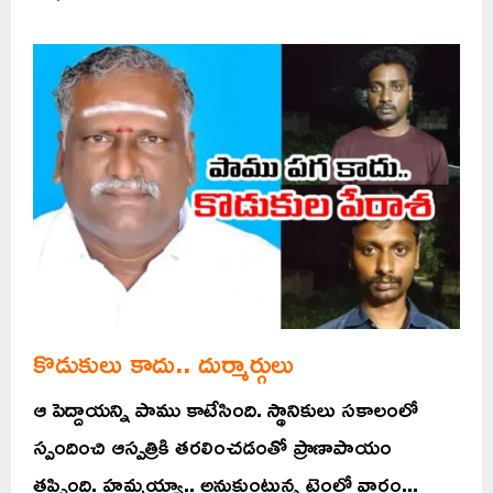
కొడుకులు కాదు.. దుర్మార్గులు
ఆ పెద్దాయన్ని పాము కాటేసింది. స్థానికులు సకాలంలో
స్పందించి ఆస్పత్రికి తరలించడంతో ప్రాణాపాయం
తప్పింది. హమ్మయ్యా.. అనుకుంటున్న టైంలో వారం...