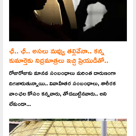
ఛీ.. ఛీ.. అసలు నువ్వు తల్లివేనా.. కన్న
కుమార్తెకు నిద్రమాత్రలు ఇచ్చి ప్రియుడితో..
రోజురోజుకు మానవ సంబంధాలు మరింత దారుణంగా
దిగజారుతున్నాయి.. వివాహేతర సంబంధాలు, శారీరక
వాంఛల కోసం కన్నవారు, తోడబుట్టినవారు.. అని
లేకుండా...