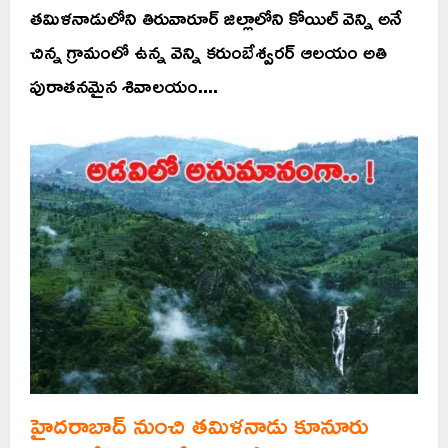
తమిళనాడులోని తిరువారూర్ జిల్లాలోని కోయిల్ వెన్ని అనే
చిన్న గ్రామంలో ఉన్న వెన్ని కరుంబేశ్వరర్ ఆలయం అతి
పురాతనమైన శివాలయం....
హైదరాబాద్ నుంచి తమిళనాడు కూనూరు