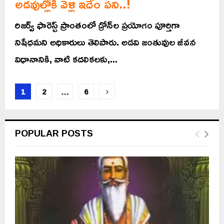
అడవుల్లోకి వెళ్లి ఇదేం పని..!
రిజర్వ్ ఫారెస్ట్ ప్రాంతంలో డ్రోన్‌ల ప్రయోగం పూర్తిగా
నిషేధమని అధికారులు తెలిపారు. అడవి జంతువుల జీవన
విధానానికి, వాటి కదలికలకు,...
Posts
1
2
…
6
pagination
POPULAR POSTS