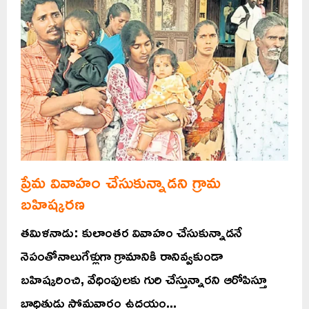
ప్రేమ వివాహం చేసుకున్నాడని గ్రామ
బహిష్కరణ
తమిళనాడు: కులాంతర వివాహం చేసుకున్నాడనే
నెపంతోనాలుగేళ్లుగా గ్రామానికి రానివ్వకుండా
బహిష్కరించి, వేధింపులకు గురి చేస్తున్నారని ఆరోపిస్తూ
బాధితుడు సోమవారం ఉదయం...