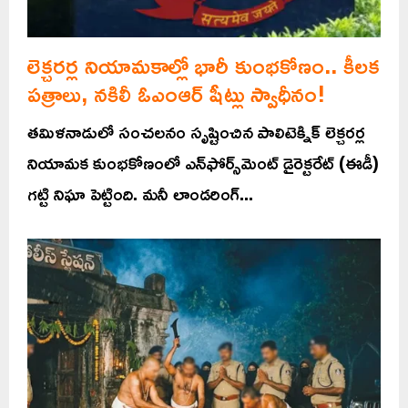
లెక్చరర్ల నియామకాల్లో భారీ కుంభకోణం.. కీలక
పత్రాలు, నకిలీ ఓఎంఆర్ షీట్లు స్వాధీనం!
తమిళనాడులో సంచలనం సృష్టించిన పాలిటెక్నిక్ లెక్చరర్ల
నియామక కుంభకోణంలో ఎన్‌ఫోర్స్‌మెంట్ డైరెక్టరేట్ (ఈడీ)
గట్టి నిఘా పెట్టింది. మనీ లాండరింగ్...