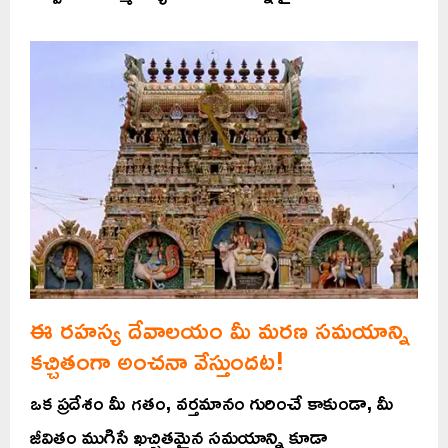
ఈ రహస్య దేవాలయం మీ మరణ సమయాన్ని
కచ్చితంగా అంచనా వేస్తుందట!
ఒక ప్రదేశం మీ గతం, వర్తమానం గురించే కాకుండా, మీ
జీవితం ముగిసే ఖచ్చితమైన సమయాన్ని కూడా