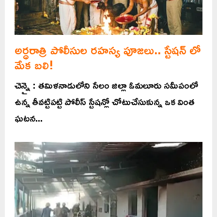
అర్ధరాత్రి పోలీసుల రహస్య పూజలు.. స్టేషన్ లో
మేక బలి!
చెన్నై : తమిళనాడులోని సేలం జిల్లా ఓమలూరు సమీపంలో
ఉన్న తీవట్టిపట్టి పోలీస్ స్టేషన్లో చోటుచేసుకున్న ఒక వింత
ఘటన...