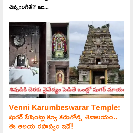
చెప్పగలిగితే? ఇది...
Venni Karumbeswarar Temple:
షుగర్ పేషెంట్లు క్యూ కడుతోన్న శివాలయం..
ఈ ఆలయ రహస్యం ఇదే!