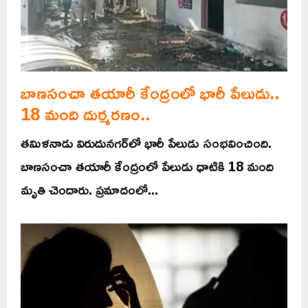
బాణసంచా తయారీ కేంద్రంలో భారీ పేలుడు..
18 మంది దుర్మరణం..
తమిళనాడు విరుదునగర్‌లో భారీ పేలుడు సంభవించింది.
బాణసంచా తయారీ కేంద్రంలో పేలుడు ధాటికి 18 మంది
మృతి చెందారు. ప్రమాదంలో...