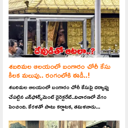
శబరిమల ఆలయంలో బంగారం చోరీ కేసు
కీలక మలుపు.. రంగంలోకి ఈడీ..!
శబరిమల ఆలయంలో బంగారం చోరీ కేసుపై దర్యాప్తు
చేపట్టిన ఎన్‌ఫోర్స్‌మెంట్ డైరెక్టరేట్..విచారణలో వేగం
పెంచింది. కేరళతో పాటు కర్ణాటక, తమిళనాడు...