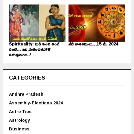
Spirituality: మడి వంట అంటే
నేటి జాతకములు…15 మే, 2024
ఏంటి… ఇది పాటించకపోతే
ఏమవుతుంది..!
CATEGORIES
Andhra Pradesh
Assembly-Elections 2024
Astro Tips
Astrology
Business