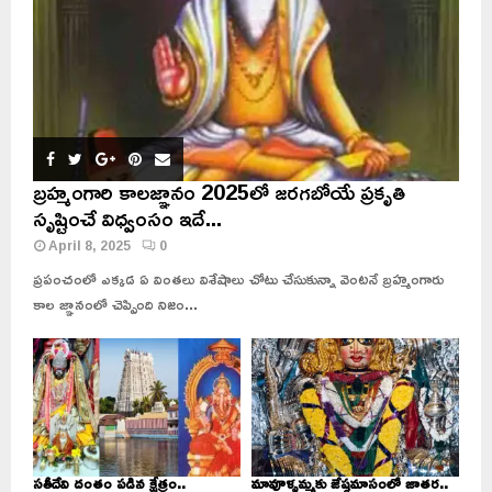
బ్రహ్మంగారి కాలజ్ఞానం 2025లో జరగబోయే ప్రకృతి
సృష్టించే విధ్వంసం ఇదే...
April 8, 2025
0
ప్రపంచంలో ఎక్కడ ఏ వింతలు విశేషాలు చోటు చేసుకున్నా వెంటనే బ్రహ్మంగారు
కాల జ్ఞానంలో చెప్పింది నిజం...
సతీదేవి దంతం పడిన క్షేత్రం..
మావూళ్ళమ్మకు జేష్ఠమాసంలో జాతర..