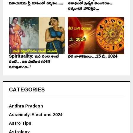
వినాయకుడు స్త్రీ రూపంలో దర్శనం.....
ఆశాఢంలో ప్రత్యేక అలంకరణ..
దర్శనానికి పోటెత్తిన...
Spirituality: మడి వంట అంటే
నేటి జాతకములు…15 మే, 2024
ఏంటి… ఇది పాటించకపోతే
ఏమవుతుంది..!
CATEGORIES
Andhra Pradesh
Assembly-Elections 2024
Astro Tips
Astrology