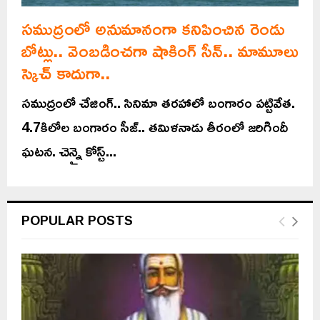
సముద్రంలో అనుమానంగా కనిపించిన రెండు
బోట్లు.. వెంబడించగా షాకింగ్ సీన్.. మామూలు
స్కెచ్ కాదుగా..
సముద్రంలో చేజింగ్.. సినిమా తరహాలో బంగారం పట్టివేత.
4.7కిలోల బంగారం సీజ్.. తమిళనాడు తీరంలో జరిగిందీ
ఘటన. చెన్నై కోస్ట్...
POPULAR POSTS