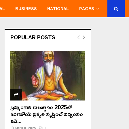
AL
BUSINESS
NATIONAL
PAGES
POPULAR POSTS
బ్రహ్మంగారి కాలజ్ఞానం 2025లో
జరగబోయే ప్రకృతి సృష్టించే విధ్వంసం
ఇదే...
April 8, 2025
0