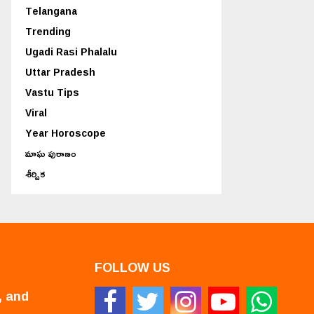
Telangana
Trending
Ugadi Rasi Phalalu
Uttar Pradesh
Vastu Tips
Viral
Year Horoscope
మాఘ పురాణం
శీర్షిక
FOLLOW US
, and