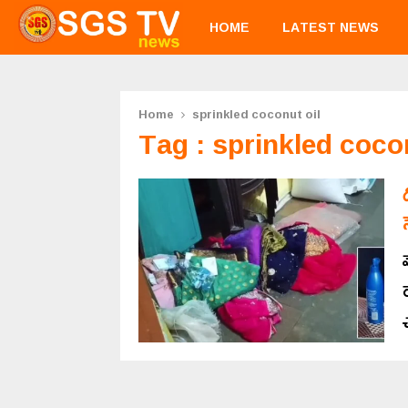
HOME
LATEST NEWS
Home
sprinkled coconut oil
Tag : sprinkled cocon