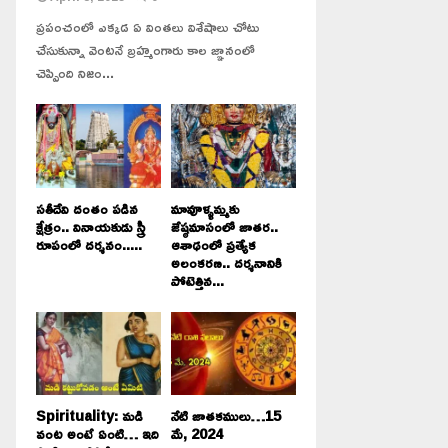
ప్రపంచంలో ఎక్కడ ఏ వింతలు విశేషాలు చోటు
చేసుకున్నా వెంటనే బ్రహ్మంగారు కాల జ్ఞానంలో
చెప్పింది నిజం...
సతీదేవి దంతం పడిన
మావూళ్ళమ్మకు
క్షేత్రం.. వినాయకుడు స్త్రీ
జేష్ఠమాసంలో జాతర..
రూపంలో దర్శనం.....
ఆశాఢంలో ప్రత్యేక
అలంకరణ.. దర్శనానికి
పోటెత్తిన...
Spirituality: మడి
నేటి జాతకములు…15
వంట అంటే ఏంటి… ఇది
మే, 2024