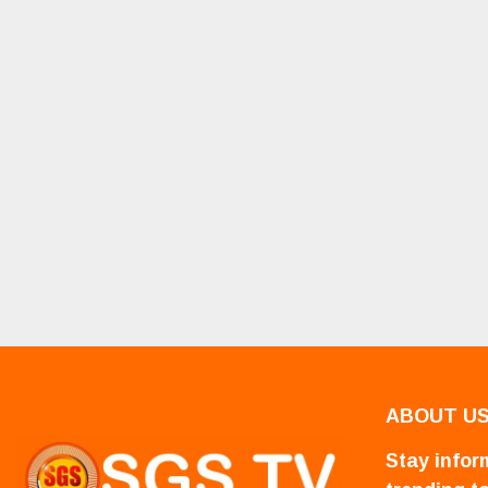
ABOUT U
Stay inform