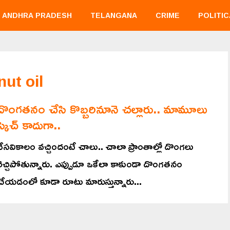
ANDHRA PRADESH
TELANGANA
CRIME
POLITIC
ut oil
దొంగతనం చేసి కొబ్బరినూనె చల్లారు.. మామూలు
స్కెచ్ కాదుగా..
వేసవికాలం వచ్చిందంటే చాలు.. చాలా ప్రాంతాల్లో దొంగలు
రెచ్చిపోతున్నారు. ఎప్పుడూ ఒకేలా కాకుండా దొంగతనం
చేయడంలో కూడా రూటు మారుస్తున్నారు...